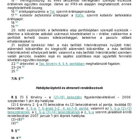
15.
mérlegfőösszeg:
az éves beszámoló mérlegében szereplő eszközök
értékének együttes összege, illetve az IFRS-ek alapján meghatározott, ennek
megfeleltethető összeg;
81
16.
értékpapírszámla:
a
Tpt.
szerinti értékpapírszámla;
82
17.
kollektív befektetési értékpapír:
a
Kbftv.
szerinti kollektív befektetési
értékpapír;
83
18.
84
19.
20.
nettó eszközérték:
a befektetési alap portfóliójában szereplő eszközök –
ideértve a kölcsönbe adásból származó követeléseket is – értéke, csökkentve a
portfóliót terhelő összes kötelezettséggel, beleértve a passzív időbeli
elhatárolásokat is;
21.
belföldi bankközi hitel:
a más belföldi hitelintézetnek nyújtott hitel,
alárendelt kölcsöntőke és kiegészítő alárendelt kölcsöntőke, a más belföldi
hitelintézetnél elhelyezett betét, valamint a más belföldi hitelintézettel szemben
valódi penziós, óvadéki repó és sajátos szállításos repó ügyletből fennálló
követelés együttes összege;
85
22.
árbevétel:
a
Tao. törvény 4. § 4. pontjában
meghatározott fogalom;
86
23–24.
87
25.
88
7/A. §
Hatályba léptető és átmeneti rendelkezések
8. §
(1)
E törvény – a
(2)–(8) bekezdés
figyelembevételével – 2006.
szeptember 1-jén lép hatályba.
(2)
E törvény 2. §-a (1) bekezdése és (2) bekezdésének a) pontja, továbbá (5)
bekezdése,
4. §-a
,
7. §-ának 1–2., 4. és 7–8. pontja
, valamint az
5. §-a (2)–(3)
bekezdésének
, a
6. §-a (3)–(4) bekezdésének
a
4. §-a
szerinti járadékot érintő
rendelkezései 2007. január 1-jén lépnek hatályba.
89
(3)–(8)
90
(9)
91
9. §
92
10. §