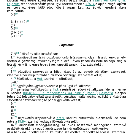
kivonat készítésére kötelezett, az éves beszámolóját a
számviteli törvény III.
Fejezete
szerint összeállító pénzügyi szervezetnek a
4/A. §
alapján megállapított
és bevallott éves különadót időarányosan kell az évközi eredményben
bemutatnia.
60
(4)
61
6. §
(1)–(2)
62
(3)
63
(4)
64
(5)–(6)
65
(7)–(8)
Fogalmak
66
7. §
E törvény alkalmazásában
67
1.
korlátozott mértékű gazdasági célú létesítmény:
olyan létesítmény, amely
esetén a gazdasági tevékenységre allokált éves kapacitás nem haladja meg a
létesítmény tényleges teljes éves kapacitásának húsz százalékát;
68
2.
69
3.
pénzügyi szervezet:
a hitelintézet és az egyéb pénzügyi szervezet,
ideértve a fióktelep formában működő pénzügyi szervezeteket is;
70
4.
hitelintézet:
a
Hpt.
szerinti hitelintézet;
71
5–6.
72
7.
egyéb pénzügyi szervezet:
a pénzügyi vállalkozás;
73
8.
pénzügyi vállalkozás:
a
Hpt.
szerinti pénzügyi vállalkozás, ide nem értve
a Tanács
1083/2006/EK rendeletének 44. cikk b) pont (ii) alpontja
alapján
felmerülő feladatok ellátására létrejött pénzügyi vállalkozást, továbbá a kizárólag
csoportfinanszírozást végző pénzügyi vállalkozást;
74
9.
75
10.
76
11.
77
12.
78
13.
befektetési alapkezelő:
a
Kbftv.
szerinti befektetési alapkezelő, ide nem
értve a
Kbftv.
szerinti kockázatitőkealap-kezelőt;
79
14.
módosított mérlegfőösszeg:
az éves beszámoló mérlegében szereplő
eszközök értékének együttes összege (a mérlegfőösszeg), csökkentve
a)
a bankközi hitelből eredő, belföldön székhellyel rendelkező adóssal szemben,