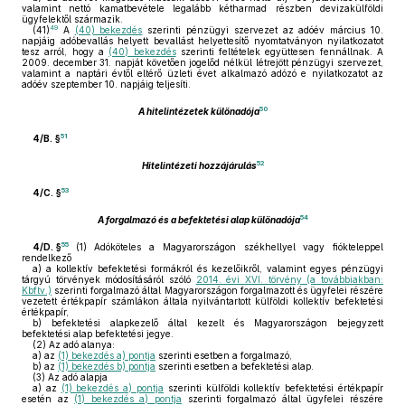
valamint nettó kamatbevétele legalább kétharmad részben devizakülföldi
ügyfelektől származik.
49
(41)
A
(40) bekezdés
szerinti pénzügyi szervezet az adóév március 10.
napjáig adóbevallás helyett bevallást helyettesítő nyomtatványon nyilatkozatot
tesz arról, hogy a
(40) bekezdés
szerinti feltételek együttesen fennállnak. A
2009. december 31. napját követően jogelőd nélkül létrejött pénzügyi szervezet,
valamint a naptári évtől eltérő üzleti évet alkalmazó adózó e nyilatkozatot az
adóév szeptember 10. napjáig teljesíti.
50
A hitelintézetek különadója
51
4/B. §
52
Hitelintézeti hozzájárulás
53
4/C. §
54
A forgalmazó és a befektetési alap különadója
55
4/D. §
(1)
Adóköteles a Magyarországon székhellyel vagy fiókteleppel
rendelkező
a)
a kollektív befektetési formákról és kezelőikről, valamint egyes pénzügyi
tárgyú törvények módosításáról szóló
2014. évi XVI. törvény (a továbbiakban:
Kbftv.)
szerinti forgalmazó által Magyarországon forgalmazott és ügyfelei részére
vezetett értékpapír számlákon általa nyilvántartott külföldi kollektív befektetési
értékpapír,
b)
befektetési alapkezelő által kezelt és Magyarországon bejegyzett
befektetési alap befektetési jegye.
(2)
Az adó alanya:
a)
az
(1) bekezdés a) pontja
szerinti esetben a forgalmazó,
b)
az
(1) bekezdés b) pontja
szerinti esetben a befektetési alap.
(3)
Az adó alapja
a)
az
(1) bekezdés a) pontja
szerinti külföldi kollektív befektetési értékpapír
esetén az
(1) bekezdés a) pontja
szerinti forgalmazó által ügyfelei részére