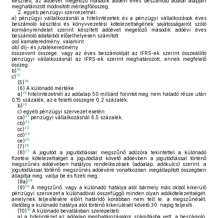
készített, az adóévet megelőző második adóévi éves beszámoló adatai alapján
meghatározott módosított mérlegfőösszeg;
2.
egyéb pénzügyi szervezetnél:
a)
pénzügyi vállalkozásnál a hitelintézetek és a pénzügyi vállalkozások éves
beszámoló készítési és könyvvezetési kötelezettségének sajátosságairól szóló
kormányrendelet szerint készített adóévet megelőző második adóévi éves
beszámoló adataiból előjelhelyesen számított
aa)
kamateredmény, valamint
ab)
díj- és jutalékeredmény
összevont összege, vagy az éves beszámolóját az IFRS-ek szerint összeállító
pénzügyi vállalkozásnál az IFRS-ek szerint meghatározott, ennek megfelelő
összeg;
16
b)
17
c)
18
(5)
(6)
A különadó mértéke
19
a)
hitelintézetnél az adóalap 50 milliárd forintot meg nem haladó része után
0,15 százalék, az e feletti összegre 0,2 százalék;
20
b)
c)
egyéb pénzügyi szervezet esetén:
21
ca)
pénzügyi vállalkozásnál 6,5 százalék,
22
cb)
23
cc)
24
cd)
25
ce)
26
(7)
27
(8)
A jogutód a jogutódlással megszűnő adózóra tekintettel a különadó
fizetési kötelezettséget a jogutódlást követő adóévben a jogutódlással történő
megszűnés adóévében hatályos rendelkezések (adóalap, adókulcs) szerint, a
jogutódlással történő megszűnés adóévére vonatkozóan megállapított összegben
állapítja meg, vallja be és fizeti meg.
28
(8a)
29
(9)
A megszűnő, vagy a különadó hatálya alól bármely más okból kikerülő
pénzügyi szervezet a különadóval összefüggő minden olyan adókötelezettségét,
amelynek teljesítésére előírt határidő korábban nem telt le, a megszűnését,
illetőleg a különadó hatálya alól történő kikerülését követő 30. napig teljesíti.
30
(10)
A különadó bevallásban szerepelteti:
a)
a hitelintézet az adóalap meghatározásakor számításba vett, a beszámoló,