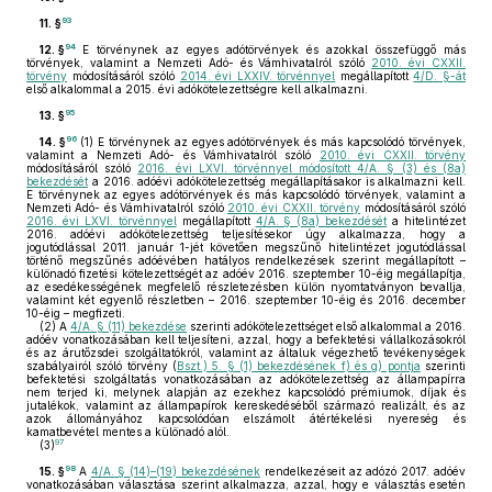
93
11. §
94
12. §
E törvénynek az egyes adótörvények és azokkal összefüggő más
törvények, valamint a Nemzeti Adó- és Vámhivatalról szóló
2010. évi CXXII.
törvény
módosításáról szóló
2014. évi LXXIV. törvénnyel
megállapított
4/D. §-át
első alkalommal a 2015. évi adókötelezettségre kell alkalmazni.
95
13. §
96
14. §
(1)
E törvénynek az egyes adótörvények és más kapcsolódó törvények,
valamint a Nemzeti Adó- és Vámhivatalról szóló
2010. évi CXXII. törvény
módosításáról szóló
2016. évi LXVI. törvénnyel módosított 4/A. § (3) és (8a)
bekezdését
a 2016. adóévi adókötelezettség megállapításakor is alkalmazni kell.
E törvénynek az egyes adótörvények és más kapcsolódó törvények, valamint a
Nemzeti Adó- és Vámhivatalról szóló
2010. évi CXXII. törvény
módosításáról szóló
2016. évi LXVI. törvénnyel
megállapított
4/A. § (8a) bekezdését
a hitelintézet
2016. adóévi adókötelezettség teljesítésekor úgy alkalmazza, hogy a
jogutódlással 2011. január 1-jét követően megszűnő hitelintézet jogutódlással
történő megszűnés adóévében hatályos rendelkezések szerint megállapított –
különadó fizetési kötelezettségét az adóév 2016. szeptember 10-éig megállapítja,
az esedékességének megfelelő részletezésben külön nyomtatványon bevallja,
valamint két egyenlő részletben – 2016. szeptember 10-éig és 2016. december
10-éig – megfizeti.
(2)
A
4/A. § (11) bekezdése
szerinti adókötelezettséget első alkalommal a 2016.
adóév vonatkozásában kell teljesíteni, azzal, hogy a befektetési vállalkozásokról
és az árutőzsdei szolgáltatókról, valamint az általuk végezhető tevékenységek
szabályairól szóló törvény (
Bszt.) 5. § (1) bekezdésének f) és g) pontja
szerinti
befektetési szolgáltatás vonatkozásában az adókötelezettség az állampapírra
nem terjed ki, melynek alapján az ezekhez kapcsolódó prémiumok, díjak és
jutalékok, valamint az állampapírok kereskedéséből származó realizált, és az
azok állományához kapcsolódóan elszámolt átértékelési nyereség és
kamatbevétel mentes a különadó alól.
97
(3)
98
15. §
A
4/A. § (14)–(19) bekezdésének
rendelkezéseit az adózó 2017. adóév
vonatkozásában választása szerint alkalmazza, azzal, hogy e választás esetén