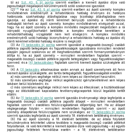
b)
az
Szt. 43. § b) pontja
szerinti esetben a kiemelt ápolási díjra való
jogosultságot megalapozó körülményekről szóló szakorvosi igazolást.
178
(2)
Ha az
Szt. 43. § a) pontja
szerinti esetben az ápolt személy komplex
minősítésének eredményét a rehabilitációs hatóság érvényes és hatályos
határozata, szakhatósági állásfoglalása vagy bizottsági állásfoglalása nem
igazolja, az ápolási díj iránti kérelmet benyújtó személy a rehabilitációs
hatóságtól kérheti az ápolt személy komplex minősítésének elvégzését azzal,
hogy ha az ápolt személy a komplex minősítés megkezdését megelőzően a rá
irányadó nyugdíjkorhatárt betöltötte, a komplex minősítése keretében a
rehabilitálhatóság vizsgálatát nem kell elvégezni. A komplex minősítés
eredményéről szóló hatósági bizonyítványt a rehabilitációs hatóság az ápolási díj
iránti kérelmet elbíráló hatóság részére is megküldi.
(3)
Az
(1) bekezdés b) pontja
szerinti igazolást a magasabb összegű családi
pótlékra jogosító betegségek és fogyatékosságok igazolására miniszteri rendelet
alapján jogosult szakorvos az ott meghatározottak szerinti formanyomtatványon
állítja ki, ha az ápolt személy – miniszteri rendeletben foglaltak szerint –
magasabb összegű családi pótlékra jogosító betegségben vagy fogyatékosságban
szenved, és a
(4) bekezdésben
foglaltak szerinti kiemelt ápolási szükséglete áll
fenn.
(4)
A
(3) bekezdés
alkalmazása során annak az ápolt személynek áll fenn
kiemelt ápolási szükséglete, aki tartós betegségéből, fogyatékosságából eredően
a)
más személyes segítsége nélkül nem képes az illemhelyet használni,
b)
más személyes segítsége nélkül segédeszköz igénybevételével sem képes
lakáson belül közlekedni, és
c)
más személyes segítsége nélkül nem képes az étkezéssel, a tisztálkodással
vagy az öltözködéssel kapcsolatos tevékenységcsoportok közül legalább kettőt
ellátni.
(5)
Az
(1) bekezdés b) pontja
szerinti igazolás érvényességi ideje legfeljebb a
magasabb összegű családi pótlékra jogosító állapot – miniszteri rendeletben
foglaltak szerint – esedékes felülvizsgálatának időpontjáig tart. Ha az állapot
véglegessége folytán – miniszteri rendeletben foglaltak szerint – az ápolt
személy állapotának felülvizsgálata nem szükséges, az
(1) bekezdés b) pontja
szerinti igazolás legfeljebb az ápolt személy 18. életévének betöltéséig érvényes.
(6)
Ha az ápolt személy a 18. életévét betöltötte, de az általa folytatott
tanulmányokra tekintettel utána továbbra is magasabb összegű családi pótlékot
folyósítanak, rá való tekintettel a kiemelt ápolási díjra való jogosultság – az egyéb
jogosultsági feltételek fennállása esetén – a 18. életévének betöltésekor