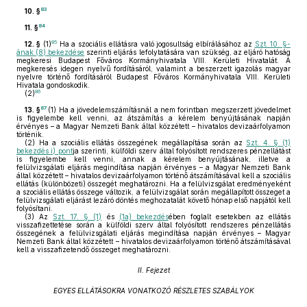
83
10. §
84
11. §
85
12. §
(1)
Ha a szociális ellátásra való jogosultság elbírálásához az
Szt. 10. §-
ának (8) bekezdése
szerinti eljárás lefolytatására van szükség, az eljáró hatóság
megkeresi Budapest Főváros Kormányhivatala VIII. Kerületi Hivatalát. A
megkeresés idegen nyelvű fordításáról, valamint a beszerzett igazolás magyar
nyelvre történő fordításáról Budapest Főváros Kormányhivatala VIII. Kerületi
Hivatala gondoskodik.
86
(2)
87
13. §
(1)
Ha a jövedelemszámításnál a nem forintban megszerzett jövedelmet
is figyelembe kell venni, az átszámítás a kérelem benyújtásának napján
érvényes – a Magyar Nemzeti Bank által közzétett – hivatalos devizaárfolyamon
történik.
(2)
Ha a szociális ellátás összegének megállapítása során az
Szt. 4. § (1)
bekezdés i) pont
ja szerinti, külföldi szerv által folyósított rendszeres pénzellátást
is figyelembe kell venni, annak a kérelem benyújtásának, illetve a
felülvizsgálati eljárás megindítása napján érvényes – a Magyar Nemzeti Bank
által közzétett – hivatalos devizaárfolyamon történő átszámításával kell a szociális
ellátás (különbözeti) összegét meghatározni. Ha a felülvizsgálat eredményeként
a szociális ellátás összege változik, a felülvizsgálat során megállapított összeget a
felülvizsgálati eljárást lezáró döntés meghozatalát követő hónap első napjától kell
folyósítani.
(3)
Az
Szt. 17. § (1)
és
(1a) bekezdés
ében foglalt esetekben az ellátás
visszafizettetése során a külföldi szerv által folyósított rendszeres pénzellátás
összegének a felülvizsgálati eljárás megindítása napján érvényes – Magyar
Nemzeti Bank által közzétett – hivatalos devizaárfolyamon történő átszámításával
kell a visszafizetendő összeget meghatározni.
II. Fejezet
EGYES ELLÁTÁSOKRA VONATKOZÓ RÉSZLETES SZABÁLYOK