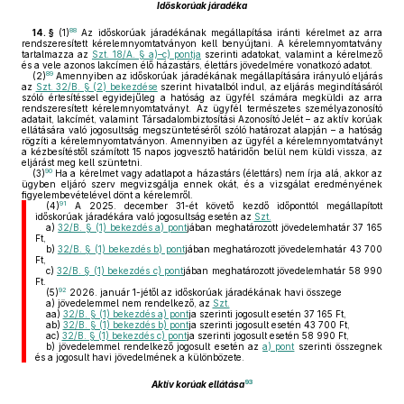
Időskorúak járadéka
88
14. §
(1)
Az időskorúak járadékának megállapítása iránti kérelmet az arra
rendszeresített kérelemnyomtatványon kell benyújtani. A kérelemnyomtatvány
tartalmazza az
Szt. 18/A. § a)–c) pontja
szerinti adatokat, valamint a kérelmező
és a vele azonos lakcímen élő házastárs, élettárs jövedelmére vonatkozó adatot.
89
(2)
Amennyiben az időskorúak járadékának megállapítására irányuló eljárás
az
Szt. 32/B. § (2) bekezdése
szerint hivatalból indul, az eljárás megindításáról
szóló értesítéssel egyidejűleg a hatóság az ügyfél számára megküldi az arra
rendszeresített kérelemnyomtatványt. Az ügyfél természetes személyazonosító
adatait, lakcímét, valamint Társadalombiztosítási Azonosító Jelét – az aktív korúak
ellátására való jogosultság megszüntetéséről szóló határozat alapján – a hatóság
rögzíti a kérelemnyomtatványon. Amennyiben az ügyfél a kérelemnyomtatványt
a kézbesítéstől számított 15 napos jogvesztő határidőn belül nem küldi vissza, az
eljárást meg kell szüntetni.
90
(3)
Ha a kérelmet vagy adatlapot a házastárs (élettárs) nem írja alá, akkor az
ügyben eljáró szerv megvizsgálja ennek okát, és a vizsgálat eredményének
figyelembevételével dönt a kérelemről.
91
(4)
A 2025. december 31-ét követő kezdő időponttól megállapított
időskorúak járadékára való jogosultság esetén az
Szt.
a)
32/B. § (1) bekezdés a) pont
jában meghatározott jövedelemhatár 37 165
Ft,
b)
32/B. § (1) bekezdés b) pont
jában meghatározott jövedelemhatár 43 700
Ft,
c)
32/B. § (1) bekezdés c) pont
jában meghatározott jövedelemhatár 58 990
Ft.
92
(5)
2026. január 1-jétől az időskorúak járadékának havi összege
a)
jövedelemmel nem rendelkező, az
Szt.
aa)
32/B. § (1) bekezdés a) pont
ja szerinti jogosult esetén 37 165 Ft,
ab)
32/B. § (1) bekezdés b) pont
ja szerinti jogosult esetén 43 700 Ft,
ac)
32/B. § (1) bekezdés c) pont
ja szerinti jogosult esetén 58 990 Ft,
b)
jövedelemmel rendelkező jogosult esetén az
a) pont
szerinti összegnek
és a jogosult havi jövedelmének a különbözete.
93
Aktív korúak ellátása