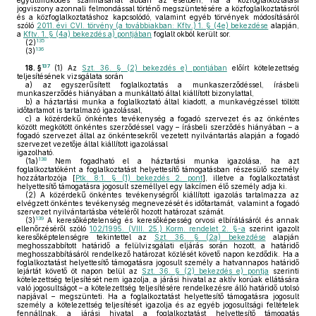
együttműködés számításánál abban az esetben, ha a közfoglalkoztatási
jogviszony azonnali felmondással történő megszüntetésére a közfoglalkoztatásról
és a közfoglalkoztatáshoz kapcsolódó, valamint egyéb törvények módosításáról
szóló
2011. évi CVI. törvény (a továbbiakban: Kftv.) 1. § (4e) bekezdése
alapján,
a
Kftv. 1. § (4a) bekezdés a) pontjában
foglalt okból került sor.
135
(2)
136
(3)
137
18. §
(1)
Az
Szt. 36. § (2) bekezdés e) pontjában
előírt kötelezettség
teljesítésének vizsgálata során
a)
az egyszerűsített foglalkoztatás a munkaszerződéssel, írásbeli
munkaszerződés hiányában a munkáltató által kiállított bizonylattal,
b)
a háztartási munka a foglalkoztató által kiadott, a munkavégzéssel töltött
időtartamot is tartalmazó igazolással,
c)
a közérdekű önkéntes tevékenység a fogadó szervezet és az önkéntes
között megkötött önkéntes szerződéssel vagy – írásbeli szerződés hiányában – a
fogadó szervezet által az önkéntesekről vezetett nyilvántartás alapján a fogadó
szervezet vezetője által kiállított igazolással
igazolható.
138
(1a)
Nem fogadható el a háztartási munka igazolása, ha azt
foglalkoztatóként a foglalkoztatást helyettesítő támogatásban részesülő személy
hozzátartozója [
Ptk. 8:1. § (1) bekezdés 2. pont
], illetve a foglalkoztatást
helyettesítő támogatásra jogosult személlyel egy lakcímen élő személy adja ki.
(2)
A közérdekű önkéntes tevékenységről kiállított igazolás tartalmazza az
elvégzett önkéntes tevékenység megnevezését és időtartamát, valamint a fogadó
szervezet nyilvántartásba vételéről hozott határozat számát.
139
(3)
A keresőképtelenség és keresőképesség orvosi elbírálásáról és annak
ellenőrzéséről szóló
102/1995. (VIII. 25.) Korm. rendelet 2. §-a
szerint igazolt
keresőképtelenségre tekintettel az
Szt. 36. § (2a) bekezdése
alapján
meghosszabbított határidő a felülvizsgálati eljárás során hozott, a határidő
meghosszabbításáról rendelkező határozat közlését követő napon kezdődik. Ha a
foglalkoztatást helyettesítő támogatásra jogosult személy a hatvannapos határidő
lejártát követő öt napon belül az
Szt. 36. § (2) bekezdés e) pontja
szerinti
kötelezettség teljesítését nem igazolja, a járási hivatal az aktív korúak ellátására
való jogosultságot – a kötelezettség teljesítésére rendelkezésre álló határidő utolsó
napjával – megszünteti. Ha a foglalkoztatást helyettesítő támogatásra jogosult
személy a kötelezettség teljesítését igazolja és az egyéb jogosultsági feltételek
fennállnak, a járási hivatal a foglalkoztatást helyettesítő támogatás