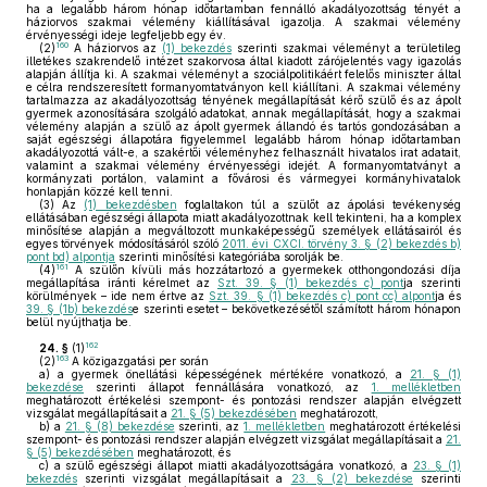
ha a legalább három hónap időtartamban fennálló akadályozottság tényét a
háziorvos szakmai vélemény kiállításával igazolja. A szakmai vélemény
érvényességi ideje legfeljebb egy év.
160
(2)
A háziorvos az
(1) bekezdés
szerinti szakmai véleményt a területileg
illetékes szakrendelő intézet szakorvosa által kiadott zárójelentés vagy igazolás
alapján állítja ki. A szakmai véleményt a szociálpolitikáért felelős miniszter által
e célra rendszeresített formanyomtatványon kell kiállítani. A szakmai vélemény
tartalmazza az akadályozottság tényének megállapítását kérő szülő és az ápolt
gyermek azonosítására szolgáló adatokat, annak megállapítását, hogy a szakmai
vélemény alapján a szülő az ápolt gyermek állandó és tartós gondozásában a
saját egészségi állapotára figyelemmel legalább három hónap időtartamban
akadályozottá vált-e, a szakértői véleményhez felhasznált hivatalos irat adatait,
valamint a szakmai vélemény érvényességi idejét. A formanyomtatványt a
kormányzati portálon, valamint a fővárosi és vármegyei kormányhivatalok
honlapján közzé kell tenni.
(3)
Az
(1) bekezdésben
foglaltakon túl a szülőt az ápolási tevékenység
ellátásában egészségi állapota miatt akadályozottnak kell tekinteni, ha a komplex
minősítése alapján a megváltozott munkaképességű személyek ellátásairól és
egyes törvények módosításáról szóló
2011. évi CXCI. törvény 3. § (2) bekezdés b)
pont bd) alpontja
szerinti minősítési kategóriába sorolják be.
161
(4)
A szülőn kívüli más hozzátartozó a gyermekek otthongondozási díja
megállapítása iránti kérelmet az
Szt. 39. § (1) bekezdés c) pont
ja szerinti
körülmények – ide nem értve az
Szt. 39. § (1) bekezdés c) pont cc) alpont
ja és
39. § (1b) bekezdés
e szerinti esetet – bekövetkezésétől számított három hónapon
belül nyújthatja be.
162
24. §
(1)
163
(2)
A közigazgatási per során
a)
a gyermek önellátási képességének mértékére vonatkozó, a
21. § (1)
bekezdése
szerinti állapot fennállására vonatkozó, az
1. mellékletben
meghatározott értékelési szempont- és pontozási rendszer alapján elvégzett
vizsgálat megállapításait a
21. § (5) bekezdésében
meghatározott,
b)
a
21. § (8) bekezdése
szerinti, az
1. mellékletben
meghatározott értékelési
szempont- és pontozási rendszer alapján elvégzett vizsgálat megállapításait a
21.
§ (5) bekezdésében
meghatározott, és
c)
a szülő egészségi állapot miatti akadályozottságára vonatkozó, a
23. § (1)
bekezdés
szerinti vizsgálat megállapításait a
23. § (2) bekezdése
szerinti