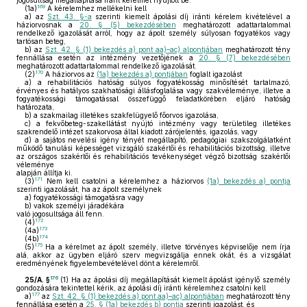
jogosultság megállapítása iránt kérelmet nyújtott be.
169
(1a)
A kérelemhez mellékelni kell
a)
az
Szt. 43. §-a
szerinti kiemelt ápolási díj iránti kérelem kivételével a
háziorvosnak a
20. § (5) bekezdésében
meghatározott adattartalommal
rendelkező igazolását arról, hogy az ápolt személy súlyosan fogyatékos vagy
tartósan beteg,
b)
az
Szt. 42. § (1) bekezdés a) pont aa)–ac) alpontjában
meghatározott tény
fennállása esetén az intézmény vezetőjének a
20. § (7) bekezdésében
meghatározott adattartalommal rendelkező igazolását.
170
(2)
A háziorvos az
(1a) bekezdés a) pontjában
foglalt igazolást
a)
a rehabilitációs hatóság súlyos fogyatékosság minősítését tartalmazó,
érvényes és hatályos szakhatósági állásfoglalása vagy szakvéleménye, illetve a
fogyatékossági támogatással összefüggő feladatkörében eljáró hatóság
határozata,
b)
a szakmailag illetékes szakfelügyelő főorvos igazolása,
c)
a fekvőbeteg-szakellátást nyújtó intézmény vagy területileg illetékes
szakrendelő intézet szakorvosa által kiadott zárójelentés, igazolás, vagy
d)
a sajátos nevelési igény tényét megállapító, pedagógiai szakszolgálatként
működő tanulási képességet vizsgáló szakértői és rehabilitációs bizottság, illetve
az országos szakértői és rehabilitációs tevékenységet végző bizottság szakértői
véleménye
alapján állítja ki.
171
(3)
Nem kell csatolni a kérelemhez a háziorvos
(1a) bekezdés a) pontja
szerinti igazolását, ha az ápolt személynek
a)
fogyatékossági támogatásra vagy
b)
vakok személyi járadékára
való jogosultsága áll fenn.
172
(4)
173
(4a)
174
(4b)
175
(5)
Ha a kérelmet az ápolt személy, illetve törvényes képviselője nem írja
alá, akkor az ügyben eljáró szerv megvizsgálja ennek okát, és a vizsgálat
eredményének figyelembevételével dönt a kérelemről.
176
25/A. §
(1)
Ha az ápolási díj megállapítását kiemelt ápolást igénylő személy
gondozására tekintettel kérik, az ápolási díj iránti kérelemhez csatolni kell
177
a)
az
Szt. 42. § (1) bekezdés a) pont aa)–ac) alpontjában
meghatározott tény
fennállása esetén a
25. § (1a) bekezdés b) pontja
szerinti igazolást, és