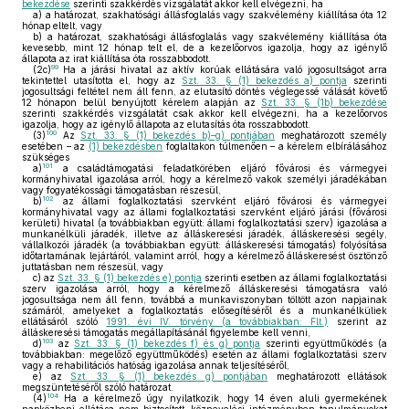
bekezdése
szerinti szakkérdés vizsgálatát akkor kell elvégezni, ha
a)
a határozat, szakhatósági állásfoglalás vagy szakvélemény kiállítása óta 12
hónap eltelt, vagy
b)
a határozat, szakhatósági állásfoglalás vagy szakvélemény kiállítása óta
kevesebb, mint 12 hónap telt el, de a kezelőorvos igazolja, hogy az igénylő
állapota az irat kiállítása óta rosszabbodott.
99
(2c)
Ha a járási hivatal az aktív korúak ellátására való jogosultságot arra
tekintettel utasította el, hogy az
Szt. 33. § (1) bekezdés a) pontja
szerinti
jogosultsági feltétel nem áll fenn, az elutasító döntés véglegessé válását követő
12 hónapon belül benyújtott kérelem alapján az
Szt. 33. § (1b) bekezdése
szerinti szakkérdés vizsgálatát csak akkor kell elvégezni, ha a kezelőorvos
igazolja, hogy az igénylő állapota az elutasítás óta rosszabbodott.
100
(3)
Az
Szt. 33. § (1) bekezdés b)–g) pontjában
meghatározott személy
esetében – az
(1) bekezdésben
foglaltakon túlmenően – a kérelem elbírálásához
szükséges
101
a)
a családtámogatási feladatkörében eljáró fővárosi és vármegyei
kormányhivatal igazolása arról, hogy a kérelmező vakok személyi járadékában
vagy fogyatékossági támogatásban részesül,
102
b)
az állami foglalkoztatási szervként eljáró fővárosi és vármegyei
kormányhivatal vagy az állami foglalkoztatási szervként eljáró járási (fővárosi
kerületi) hivatal (a továbbiakban együtt: állami foglalkoztatási szerv) igazolása a
munkanélküli járadék, illetve az álláskeresési járadék, álláskeresési segély,
vállalkozói járadék (a továbbiakban együtt: álláskeresési támogatás) folyósítása
időtartamának lejártáról, valamint arról, hogy a kérelmező álláskeresést ösztönző
juttatásban nem részesül, vagy
c)
az
Szt. 33. § (1) bekezdés e) pontja
szerinti esetben az állami foglalkoztatási
szerv igazolása arról, hogy a kérelmező álláskeresési támogatásra való
jogosultsága nem áll fenn, továbbá a munkaviszonyban töltött azon napjainak
számáról, amelyeket a foglalkoztatás elősegítéséről és a munkanélküliek
ellátásáról szóló
1991. évi IV. törvény (a továbbiakban: Flt.)
szerint az
álláskeresési támogatás megállapításánál figyelembe kell venni,
103
d)
az
Szt. 33. § (1) bekezdés f) és g) pontja
szerinti együttműködés (a
továbbiakban: megelőző együttműködés) esetén az állami foglalkoztatási szerv
vagy a rehabilitációs hatóság igazolása annak teljesítéséről,
e)
az
Szt. 33. § (1) bekezdés g) pontjában
meghatározott ellátások
megszüntetéséről szóló határozat.
104
(4)
Ha a kérelmező úgy nyilatkozik, hogy 14 éven aluli gyermekének