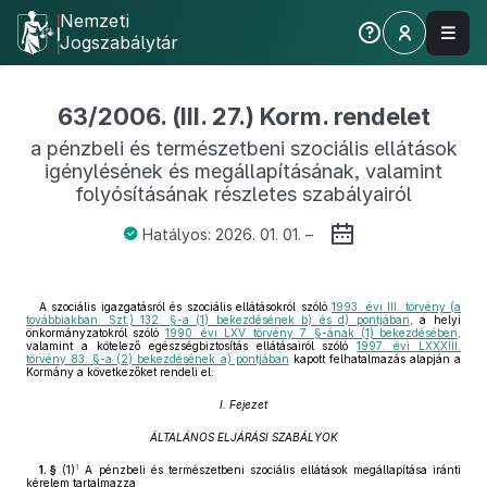
Nemzeti
Jogszabálytár
63/2006. (III. 27.) Korm. rendelet
a pénzbeli és természetbeni szociális ellátások
igénylésének és megállapításának, valamint
folyósításának részletes szabályairól
Hatályos: 2026. 01. 01. –
A szociális igazgatásról és szociális ellátásokról szóló
1993. évi III. törvény (a
továbbiakban: Szt.) 132. §-a (1) bekezdésének b) és d) pontjában
, a helyi
önkormányzatokról szóló
1990. évi LXV. törvény 7. §-ának (1) bekezdésében
,
valamint a kötelező egészségbiztosítás ellátásairól szóló
1997. évi LXXXIII.
törvény 83. §-a (2) bekezdésének a) pontjában
kapott felhatalmazás alapján a
Kormány a következőket rendeli el:
I. Fejezet
ÁLTALÁNOS ELJÁRÁSI SZABÁLYOK
1
1. §
(1)
A pénzbeli és természetbeni szociális ellátások megállapítása iránti
kérelem tartalmazza