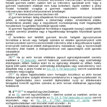
napközbeni ellátása nem biztosított, köznevelési intézményben tanulmányokat
folytató gyermek esetén csatolni kell az intézmény igazolását arról, hogy a
gyermek napközbeni ellátását nem tudja biztosítani, egyéb esetben a járási
hivatal hivatalból vizsgálja a gyermek napközbeni ellátást biztosító
intézményben történő elhelyezésének lehetőségét.
105
(5)
A kérelmezővel azonos lakcímen élő
a)
gyermek tartósan beteg állapotának fennállása a magasabb összegű családi
pótlék, a rokkantsági járadék, a rokkantsági ellátás, rehabilitációs ellátás,
rehabilitációs járadék vagy a megváltozott munkaképesség miatt megállapított
hozzátartozói nyugellátás folyósítását igazoló irattal,
b)
gyermek fogyatékosságának fennállása a magasabb összegű családi pótlék,
a vakok személyi járadéka vagy a fogyatékossági támogatás folyósítását igazoló
irattal,
c)
tanköteles kort betöltött gyermek tanulói, hallgatói jogviszonyának
fennállása a tanuló vagy hallgató számára az oktatási igazolványokról szóló
kormányrendelet szerint a közreműködő intézmény által a tárgyidőszakra kiadott,
érvényesítő matricával ellátott diákigazolvány másolatával vagy a közreműködő
intézmény által kiadott, a diákigazolványra való jogosultságról szóló igazolás
másolatával
igazolható.
106
(6)
Ha az aktív korúak ellátására jogosult egészségkárosodott személy
esetében a
(2) bekezdés
szerinti határozat, szakvélemény vagy szakhatósági
állásfoglalás időbeli hatálya lejárt és az egészségi állapotot az időbeli hatály
lejárta előtt újabb határozat, szakhatósági állásfoglalás vagy szakvélemény nem
állapította meg, a járási hivatal az
Szt. 33. § (1b) bekezdése
szerinti szakkérdést
ismételten megvizsgálja.
107
(7)
Az állami foglalkoztatási szerv honlapján közzéteszi az aktív korúak
ellátása igénylésére szolgáló kérelemnyomtatványt és a vagyonnyilatkozatot. Az
állami foglalkoztatási szerv emellett tájékoztatást nyújt az álláskeresési
támogatást kimerítő ügyfelek számára az aktív korúak ellátásának jogosultsági
feltételeiről.
108
109
16. §
(1)
A megelőző együttműködésen
a)
az
Flt.
szerinti együttműködést – ideértve azokat az eseteket, amikor az
álláskeresőként való nyilvántartás az
Flt. 54. § (14a) bekezdés a) pontja
szerinti
képzésben, vagy az
Flt. 54. § (14a) bekezdés c) pontja
szerinti
közfoglalkoztatásban való részvétel miatt szünetel –, és
b)
a rehabilitációs hatósággal történő együttműködést