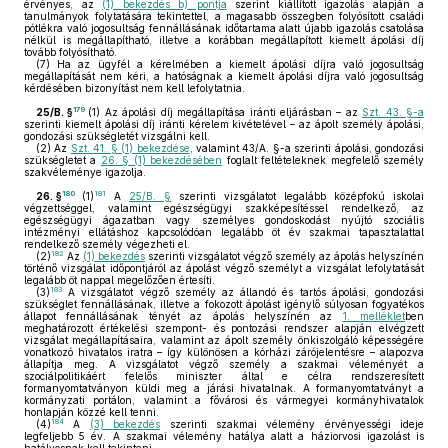
érvényes, az
(1) bekezdés b) pontja
szerint kiállított igazolás alapján a
tanulmányok folytatására tekintettel, a magasabb összegben folyósított családi
pótlékra való jogosultság fennállásának időtartama alatt újabb igazolás csatolása
nélkül is megállapítható, illetve a korábban megállapított kiemelt ápolási díj
tovább folyósítható.
(7)
Ha az ügyfél a kérelmében a kiemelt ápolási díjra való jogosultság
megállapítását nem kéri, a hatóságnak a kiemelt ápolási díjra való jogosultság
kérdésében bizonyítást nem kell lefolytatnia.
179
25/B. §
(1)
Az ápolási díj megállapítása iránti eljárásban – az
Szt. 43. §-a
szerinti kiemelt ápolási díj iránti kérelem kivételével – az ápolt személy ápolási,
gondozási szükségletét vizsgálni kell.
(2)
Az
Szt. 41. § (1) bekezdése
, valamint 43/A. §-a szerinti ápolási, gondozási
szükségletet a
26. § (1) bekezdésében
foglalt feltételeknek megfelelő személy
szakvéleménye igazolja.
180
181
26. §
(1)
A
25/B. §
szerinti vizsgálatot legalább középfokú iskolai
végzettséggel, valamint egészségügyi szakképesítéssel rendelkező, az
egészségügyi ágazatban vagy személyes gondoskodást nyújtó szociális
intézményi ellátáshoz kapcsolódóan legalább öt év szakmai tapasztalattal
rendelkező személy végezheti el.
182
(2)
Az
(1) bekezdés
szerinti vizsgálatot végző személy az ápolás helyszínén
történő vizsgálat időpontjáról az ápolást végző személyt a vizsgálat lefolytatását
legalább öt nappal megelőzően értesíti.
183
(3)
A vizsgálatot végző személy az állandó és tartós ápolási, gondozási
szükséglet fennállásának, illetve a fokozott ápolást igénylő súlyosan fogyatékos
állapot fennállásának tényét az ápolás helyszínén az
1. melléklet
ben
meghatározott értékelési szempont- és pontozási rendszer alapján elvégzett
vizsgálat megállapításaira, valamint az ápolt személy önkiszolgáló képességére
vonatkozó hivatalos iratra – így különösen a kórházi zárójelentésre – alapozva
állapítja meg. A vizsgálatot végző személy a szakmai véleményét a
szociálpolitikáért felelős miniszter által e célra rendszeresített
formanyomtatványon küldi meg a járási hivatalnak. A formanyomtatványt a
kormányzati portálon, valamint a fővárosi és vármegyei kormányhivatalok
honlapján közzé kell tenni.
184
(4)
A
(3) bekezdés
szerinti szakmai vélemény érvényességi ideje
legfeljebb 5 év. A szakmai vélemény hatálya alatt a háziorvosi igazolást is