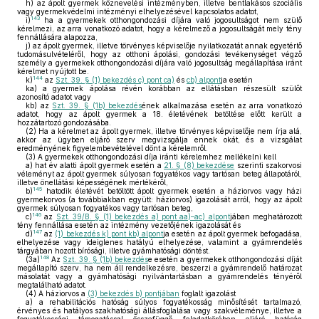
h)
az ápolt gyermek köznevelési intézményben, illetve bentlakásos szociális
vagy gyermekvédelmi intézményi elhelyezésével kapcsolatos adatot,
143
i)
ha a gyermekek otthongondozási díjára való jogosultságot nem szülő
kérelmezi, az arra vonatkozó adatot, hogy a kérelmező a jogosultságát mely tény
fennállására alapozza,
j)
az ápolt gyermek, illetve törvényes képviselője nyilatkozatát annak egyetértő
tudomásulvételéről, hogy az otthoni ápolási, gondozási tevékenységet végző
személy a gyermekek otthongondozási díjára való jogosultság megállapítása iránt
kérelmet nyújtott be.
144
k)
az
Szt. 39. § (1) bekezdés c) pont ca)
és
cb) alpont
ja esetén
ka)
a gyermek ápolása révén korábban az ellátásban részesült szülőt
azonosító adatot vagy
kb)
az
Szt. 39. § (1b) bekezdés
ének alkalmazása esetén az arra vonatkozó
adatot, hogy az ápolt gyermek a 18. életévének betöltése előtt került a
hozzátartozó gondozásába.
(2)
Ha a kérelmet az ápolt gyermek, illetve törvényes képviselője nem írja alá,
akkor az ügyben eljáró szerv megvizsgálja ennek okát, és a vizsgálat
eredményének figyelembevételével dönt a kérelemről.
(3)
A gyermekek otthongondozási díja iránti kérelemhez mellékelni kell
a)
hat év alatti ápolt gyermek esetén a
21. § (8) bekezdése
szerinti szakorvosi
véleményt az ápolt gyermek súlyosan fogyatékos vagy tartósan beteg állapotáról,
illetve önellátási képességének mértékéről,
145
b)
hatodik életévét betöltött ápolt gyermek esetén a háziorvos vagy házi
gyermekorvos (a továbbiakban együtt: háziorvos) igazolását arról, hogy az ápolt
gyermek súlyosan fogyatékos vagy tartósan beteg,
146
c)
az
Szt. 39/B. § (1) bekezdés a) pont aa)–ac) alpont
jában meghatározott
tény fennállása esetén az intézmény vezetőjének igazolását és
147
d)
az
(1) bekezdés k) pont kb) alpont
ja esetén az ápolt gyermek befogadása,
elhelyezése vagy ideiglenes hatályú elhelyezése, valamint a gyámrendelés
tárgyában hozott bírósági, illetve gyámhatósági döntést.
148
(3a)
Az
Szt. 39. § (1b) bekezdés
e esetén a gyermekek otthongondozási díját
megállapító szerv, ha nem áll rendelkezésre, beszerzi a gyámrendelő határozat
másolatát vagy a gyámhatósági nyilvántartásban a gyámrendelés tényéről
megtalálható adatot.
(4)
A háziorvos a
(3) bekezdés b) pontjában
foglalt igazolást
a)
a rehabilitációs hatóság súlyos fogyatékosság minősítését tartalmazó,
érvényes és hatályos szakhatósági állásfoglalása vagy szakvéleménye, illetve a