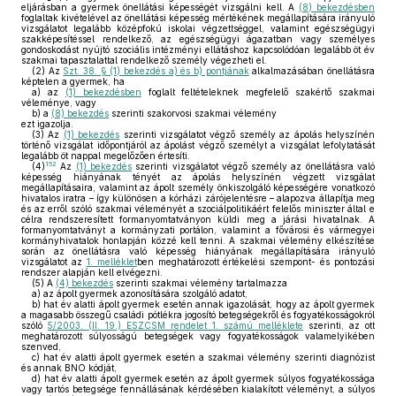
eljárásban a gyermek önellátási képességét vizsgálni kell. A
(8) bekezdésben
foglaltak kivételével az önellátási képesség mértékének megállapítására irányuló
vizsgálatot legalább középfokú iskolai végzettséggel, valamint egészségügyi
szakképesítéssel rendelkező, az egészségügyi ágazatban vagy személyes
gondoskodást nyújtó szociális intézményi ellátáshoz kapcsolódóan legalább öt év
szakmai tapasztalattal rendelkező személy végezheti el.
(2)
Az
Szt. 38. § (1) bekezdés a) és b) pontjának
alkalmazásában önellátásra
képtelen a gyermek, ha
a)
az
(1) bekezdésben
foglalt feltételeknek megfelelő szakértő szakmai
véleménye, vagy
b)
a
(8) bekezdés
szerinti szakorvosi szakmai vélemény
ezt igazolja.
(3)
Az
(1) bekezdés
szerinti vizsgálatot végző személy az ápolás helyszínén
történő vizsgálat időpontjáról az ápolást végző személyt a vizsgálat lefolytatását
legalább öt nappal megelőzően értesíti.
152
(4)
Az
(1) bekezdés
szerinti vizsgálatot végző személy az önellátásra való
képesség hiányának tényét az ápolás helyszínén végzett vizsgálat
megállapításaira, valamint az ápolt személy önkiszolgáló képességére vonatkozó
hivatalos iratra – így különösen a kórházi zárójelentésre – alapozva állapítja meg
és az erről szóló szakmai véleményét a szociálpolitikáért felelős miniszter által e
célra rendszeresített formanyomtatványon küldi meg a járási hivatalnak. A
formanyomtatványt a kormányzati portálon, valamint a fővárosi és vármegyei
kormányhivatalok honlapján közzé kell tenni. A szakmai vélemény elkészítése
során az önellátásra való képesség hiányának megállapítására irányuló
vizsgálatot az
1. melléklet
ben meghatározott értékelési szempont- és pontozási
rendszer alapján kell elvégezni.
(5)
A
(4) bekezdés
szerinti szakmai vélemény tartalmazza
a)
az ápolt gyermek azonosítására szolgáló adatot,
b)
hat év alatti ápolt gyermek esetén annak igazolását, hogy az ápolt gyermek
a magasabb összegű családi pótlékra jogosító betegségekről és fogyatékosságokról
szóló
5/2003. (II. 19.) ESZCSM rendelet 1. számú melléklete
szerinti, az ott
meghatározott súlyosságú betegségek vagy fogyatékosságok valamelyikében
szenved,
c)
hat év alatti ápolt gyermek esetén a szakmai vélemény szerinti diagnózist
és annak BNO kódját,
d)
hat év alatti ápolt gyermek esetén az ápolt gyermek súlyos fogyatékossága
vagy tartós betegsége fennállásának kérdésében kialakított véleményt, a súlyos