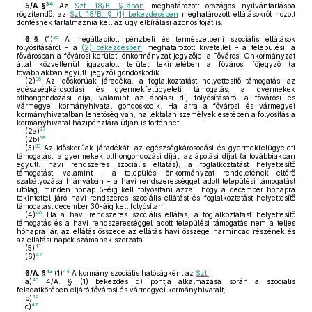
34
5/A. §
Az
Szt. 18/B. §-ában
meghatározott országos nyilvántartásba
rögzítendő, az
Szt. 18/B. § (1) bekezdésében
meghatározott ellátásokról hozott
döntésnek tartalmaznia kell az ügy elbírálási azonosítóját is.
35
6. §
(1)
A megállapított pénzbeli és természetbeni szociális ellátások
folyósításáról – a
(2) bekezdésben
meghatározott kivétellel – a települési, a
fővárosban a fővárosi kerületi önkormányzat jegyzője, a Fővárosi Önkormányzat
által közvetlenül igazgatott terület tekintetében a fővárosi főjegyző (a
továbbiakban együtt: jegyző) gondoskodik.
36
(2)
Az időskorúak járadéka, a foglalkoztatást helyettesítő támogatás, az
egészségkárosodási és gyermekfelügyeleti támogatás, a gyermekek
otthongondozási díja, valamint az ápolási díj folyósításáról a fővárosi és
vármegyei kormányhivatal gondoskodik. Ha arra a fővárosi és vármegyei
kormányhivatalban lehetőség van, hajléktalan személyek esetében a folyósítás a
kormányhivatal házipénztára útján is történhet.
37
(2a)
38
(2b)
39
(3)
Az időskorúak járadékát, az egészségkárosodási és gyermekfelügyeleti
támogatást, a gyermekek otthongondozási díját, az ápolási díjat (a továbbiakban
együtt: havi rendszeres szociális ellátás), a foglalkoztatást helyettesítő
támogatást, valamint – a települési önkormányzat rendeletének eltérő
szabályozása hiányában – a havi rendszerességgel adott települési támogatást
utólag, minden hónap 5-éig kell folyósítani azzal, hogy a december hónapra
tekintettel járó havi rendszeres szociális ellátást és foglalkoztatást helyettesítő
támogatást december 30-áig kell folyósítani.
40
(4)
Ha a havi rendszeres szociális ellátás, a foglalkoztatást helyettesítő
támogatás és a havi rendszerességgel adott települési támogatás nem a teljes
hónapra jár, az ellátás összege az ellátás havi összege harmincad részének és
az ellátási napok számának szorzata.
41
(5)
42
(6)
43
44
6/A. §
(1)
A kormány szociális hatóságként az
Szt.
45
a)
4/A. § (1) bekezdés d) pontja alkalmazása során a szociális
feladatkörében eljáró fővárosi és vármegyei kormányhivatalt,
46
b)
47
c)