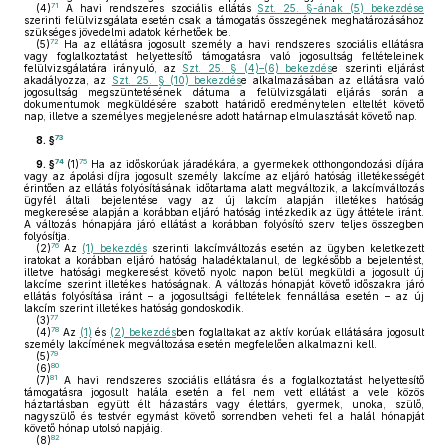
71
(4)
A havi rendszeres szociális ellátás
Szt. 25. §-ának (5) bekezdése
szerinti felülvizsgálata esetén csak a támogatás összegének meghatározásához
szükséges jövedelmi adatok kérhetőek be.
72
(5)
Ha az ellátásra jogosult személy a havi rendszeres szociális ellátásra
vagy foglalkoztatást helyettesítő támogatásra való jogosultság feltételeinek
felülvizsgálatára irányuló, az
Szt. 25. § (4)–(6) bekezdés
e szerinti eljárást
akadályozza, az
Szt. 25. § (10) bekezdés
e alkalmazásában az ellátásra való
jogosultság megszüntetésének dátuma a felülvizsgálati eljárás során a
dokumentumok megküldésére szabott határidő eredménytelen elteltét követő
nap, illetve a személyes megjelenésre adott határnap elmulasztását követő nap.
73
8. §
74
75
9. §
(1)
Ha az időskorúak járadékára, a gyermekek otthongondozási díjára
vagy az ápolási díjra jogosult személy lakcíme az eljáró hatóság illetékességét
érintően az ellátás folyósításának időtartama alatt megváltozik, a lakcímváltozás
ügyfél általi bejelentése vagy az új lakcím alapján illetékes hatóság
megkeresése alapján a korábban eljáró hatóság intézkedik az ügy áttétele iránt.
A változás hónapjára járó ellátást a korábban folyósító szerv teljes összegben
folyósítja.
76
(2)
Az
(1) bekezdés
szerinti lakcímváltozás esetén az ügyben keletkezett
iratokat a korábban eljáró hatóság haladéktalanul, de legkésőbb a bejelentést,
illetve hatósági megkeresést követő nyolc napon belül megküldi a jogosult új
lakcíme szerint illetékes hatóságnak. A változás hónapját követő időszakra járó
ellátás folyósítása iránt – a jogosultsági feltételek fennállása esetén – az új
lakcím szerint illetékes hatóság gondoskodik.
77
(3)
78
(4)
Az
(1)
és
(2) bekezdés
ben foglaltakat az aktív korúak ellátására jogosult
személy lakcímének megváltozása esetén megfelelően alkalmazni kell.
79
(5)
80
(6)
81
(7)
A havi rendszeres szociális ellátásra és a foglalkoztatást helyettesítő
támogatásra jogosult halála esetén a fel nem vett ellátást a vele közös
háztartásban együtt élt házastárs vagy élettárs, gyermek, unoka, szülő,
nagyszülő és testvér egymást követő sorrendben veheti fel a halál hónapját
követő hónap utolsó napjáig.
82
(8)