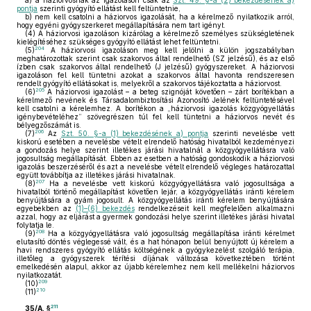
a)
a háziorvosnak az igazoláson csak az
Szt. 49. §-a (2) bekezdésének a)
pontja
szerinti gyógyító ellátást kell feltüntetnie,
b)
nem kell csatolni a háziorvos igazolását, ha a kérelmező nyilatkozik arról,
hogy egyéni gyógyszerkeret megállapítására nem tart igényt.
(4)
A háziorvosi igazoláson kizárólag a kérelmező személyes szükségletének
kielégítéséhez szükséges gyógyító ellátást lehet feltüntetni.
204
(5)
A háziorvosi igazoláson meg kell jelölni a külön jogszabályban
meghatározottak szerint csak szakorvos által rendelhető (SZ jelzésű), és az első
ízben csak szakorvos által rendelhető (J jelzésű) gyógyszereket. A háziorvosi
igazoláson fel kell tüntetni azokat a szakorvos által havonta rendszeresen
rendelt gyógyító ellátásokat is, melyekről a szakorvos tájékoztatta a háziorvost.
205
(6)
A háziorvosi igazolást – a beteg szignóját követően – zárt borítékban a
kérelmező nevének és Társadalombiztosítási Azonosító Jelének feltüntetésével
kell csatolni a kérelemhez. A borítékon a „háziorvosi igazolás közgyógyellátás
igénybevételéhez” szövegrészen túl fel kell tüntetni a háziorvos nevét és
bélyegzőszámát is.
206
(7)
Az
Szt. 50. §-a (1) bekezdésének a) pontja
szerinti nevelésbe vett
kiskorú esetében a nevelésbe vételt elrendelő hatóság hivatalból kezdeményezi
a gondozás helye szerint illetékes járási hivatalnál a közgyógyellátásra való
jogosultság megállapítását. Ebben az esetben a hatóság gondoskodik a háziorvosi
igazolás beszerzéséről és azt a nevelésbe vételt elrendelő végleges határozattal
együtt továbbítja az illetékes járási hivatalnak.
207
(8)
Ha a nevelésbe vett kiskorú közgyógyellátásra való jogosultsága a
hivatalból történő megállapítást követően lejár, a közgyógyellátás iránti kérelem
benyújtására a gyám jogosult. A közgyógyellátás iránti kérelem benyújtására
egyebekben az
(1)–(6) bekezdés
rendelkezéseit kell megfelelően alkalmazni
azzal, hogy az eljárást a gyermek gondozási helye szerint illetékes járási hivatal
folytatja le.
208
(9)
Ha a közgyógyellátásra való jogosultság megállapítása iránti kérelmet
elutasító döntés véglegessé vált, és a hat hónapon belül benyújtott új kérelem a
havi rendszeres gyógyító ellátás költségének a gyógykezelést szolgáló terápia,
illetőleg a gyógyszerek térítési díjának változása következtében történt
emelkedésén alapul, akkor az újabb kérelemhez nem kell mellékelni háziorvos
nyilatkozatát.
209
(10)
210
(11)
211
35/A. §