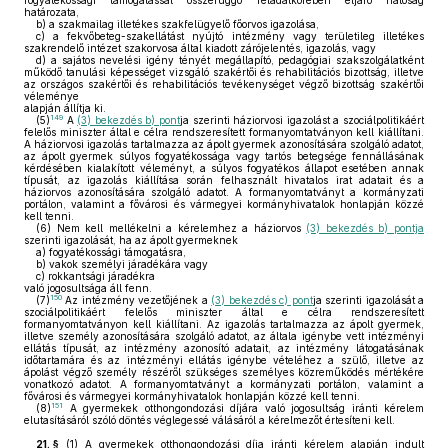
fogyatékossági támogatással összefüggő feladatkörében eljáró hatóság
határozata,
b)
a szakmailag illetékes szakfelügyelő főorvos igazolása,
c)
a fekvőbeteg-szakellátást nyújtó intézmény vagy területileg illetékes
szakrendelő intézet szakorvosa által kiadott zárójelentés, igazolás, vagy
d)
a sajátos nevelési igény tényét megállapító, pedagógiai szakszolgálatként
működő tanulási képességet vizsgáló szakértői és rehabilitációs bizottság, illetve
az országos szakértői és rehabilitációs tevékenységet végző bizottság szakértői
véleménye
alapján állítja ki.
149
(5)
A
(3) bekezdés b) pont
ja szerinti háziorvosi igazolást a szociálpolitikáért
felelős miniszter által e célra rendszeresített formanyomtatványon kell kiállítani.
A háziorvosi igazolás tartalmazza az ápolt gyermek azonosítására szolgáló adatot,
az ápolt gyermek súlyos fogyatékossága vagy tartós betegsége fennállásának
kérdésében kialakított véleményt, a súlyos fogyatékos állapot esetében annak
típusát, az igazolás kiállítása során felhasznált hivatalos irat adatait és a
háziorvos azonosítására szolgáló adatot. A formanyomtatványt a kormányzati
portálon, valamint a fővárosi és vármegyei kormányhivatalok honlapján közzé
kell tenni.
(6)
Nem kell mellékelni a kérelemhez a háziorvos
(3) bekezdés b) pontja
szerinti igazolását, ha az ápolt gyermeknek
a)
fogyatékossági támogatásra,
b)
vakok személyi járadékára vagy
c)
rokkantsági járadékra
való jogosultsága áll fenn.
150
(7)
Az intézmény vezetőjének a
(3) bekezdés c) pont
ja szerinti igazolását a
szociálpolitikáért felelős miniszter által e célra rendszeresített
formanyomtatványon kell kiállítani. Az igazolás tartalmazza az ápolt gyermek,
illetve személy azonosítására szolgáló adatot, az általa igénybe vett intézményi
ellátás típusát, az intézmény azonosító adatait, az intézmény látogatásának
időtartamára és az intézményi ellátás igénybe vételéhez a szülő, illetve az
ápolást végző személy részéről szükséges személyes közreműködés mértékére
vonatkozó adatot. A formanyomtatványt a kormányzati portálon, valamint a
fővárosi és vármegyei kormányhivatalok honlapján közzé kell tenni.
151
(8)
A gyermekek otthongondozási díjára való jogosultság iránti kérelem
elutasításáról szóló döntés véglegessé válásáról a kérelmezőt értesíteni kell.
21. §
(1)
A gyermekek otthongondozási díja iránti kérelem alapján indult