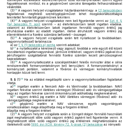
személyek közlekedési kedvezményeiről szóló kormányrendelet szerint egyéb
fogyatékosnak minősül, és a gépjárművet szerzési támogatás felhasználásával
vásárolták.
24
(3)
A vagyoni helyzet vizsgálatakor háztartásonként egy, a
(2) bekezdésben
foglaltaknak megfelelő személygépjárművet lehet mozgáskorlátozottságra
tekintettel fenntartott gépjárműnek tekinteni.
25
(4)
A vagyoni helyzet vizsgálatakor nem kell figyelembe venni az
Szt. 4. §
(1a) bekezdés 11. pont
szerinti – az életvitelszerűen lakott ingatlan eladása,
valamint az életvitelszerűen lakott ingatlanon fennálló vagyoni értékű jog
átruházása esetén az eladott ingatlan, illetve átruházott vagyoni értékű jog
ellenértékeként a fizetési számlára befizetett – összeget.
26
(5)
A vagyoni helyzet vizsgálata során tett nyilatkozat (a továbbiakban:
vagyonnyilatkozat) tartalmazza
a)
az
1. § (1) bekezdés a) pontja
szerinti adatokat,
27
b)
a nyilatkozatot a kérelmező vagy jogosult, továbbá a vele együtt élő közeli
hozzátartozó ingatlanvagyonával, járműve értékével, vagyoni értékű jogával és a
pénzforgalmi szolgáltatónál fennálló fizetési számlán kezelt pénzösszegével
kapcsolatosan.
28
(6)
A vagyonnyilatkozatot a szociálpolitikáért felelős miniszter által e célra
rendszeresített formanyomtatványon kell benyújtani. A formanyomtatványt a
kormányzati portálon, valamint a fővárosi és vármegyei kormányhivatalok
honlapján közzé kell tenni.
29
5. §
(1)
Ha az ellátást megállapító szerv a vagyonnyilatkozatban foglaltakat
vitatja,
30
a)
ingatlan esetén a Nemzeti Adó- és Vámhivatal (a továbbiakban: NAV)
ingatlan fekvése szerint illetékes vármegyei (fővárosi) adó- és vámigazgatósága
vagy az ingatlan fekvése szerinti önkormányzati adóhatóság megkeresésével,
31
b)
vagyoni értékű jog esetén a NAV illetékes vármegyei (fővárosi) adó- és
vámigazgatósága megkeresésével,
32
c)
gépjármű esetén a NAV vámszerve, egyéb vagyontárgyak
vonatkozásában maga állapíthatja meg a forgalmi értéket.
állapítja meg a forgalmi értéket.
33
(2)
A vagyoni helyzet vizsgálata során a lízingelt dolgon fennálló használati
jogot meghatározott időre szóló vagyoni értékű jogként kell figyelembe venni. A
meghatározott időre szóló vagyoni értékű jog értékének meghatározására az
illetékekről szóló
1990. évi XCIII. törvény 72. §-ának (2) bekezdése
az irányadó.