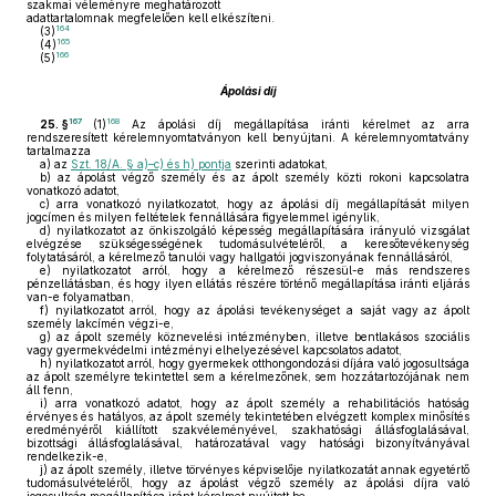
szakmai véleményre meghatározott
adattartalomnak megfelelően kell elkészíteni.
164
(3)
165
(4)
166
(5)
Ápolási díj
167
168
25. §
(1)
Az ápolási díj megállapítása iránti kérelmet az arra
rendszeresített kérelemnyomtatványon kell benyújtani. A kérelemnyomtatvány
tartalmazza
a)
az
Szt. 18/A. § a)–c) és h) pontja
szerinti adatokat,
b)
az ápolást végző személy és az ápolt személy közti rokoni kapcsolatra
vonatkozó adatot,
c)
arra vonatkozó nyilatkozatot, hogy az ápolási díj megállapítását milyen
jogcímen és milyen feltételek fennállására figyelemmel igénylik,
d)
nyilatkozatot az önkiszolgáló képesség megállapítására irányuló vizsgálat
elvégzése szükségességének tudomásulvételéről, a keresőtevékenység
folytatásáról, a kérelmező tanulói vagy hallgatói jogviszonyának fennállásáról,
e)
nyilatkozatot arról, hogy a kérelmező részesül-e más rendszeres
pénzellátásban, és hogy ilyen ellátás részére történő megállapítása iránti eljárás
van-e folyamatban,
f)
nyilatkozatot arról, hogy az ápolási tevékenységet a saját vagy az ápolt
személy lakcímén végzi-e,
g)
az ápolt személy köznevelési intézményben, illetve bentlakásos szociális
vagy gyermekvédelmi intézményi elhelyezésével kapcsolatos adatot,
h)
nyilatkozatot arról, hogy gyermekek otthongondozási díjára való jogosultsága
az ápolt személyre tekintettel sem a kérelmezőnek, sem hozzátartozójának nem
áll fenn,
i)
arra vonatkozó adatot, hogy az ápolt személy a rehabilitációs hatóság
érvényes és hatályos, az ápolt személy tekintetében elvégzett komplex minősítés
eredményéről kiállított szakvéleményével, szakhatósági állásfoglalásával,
bizottsági állásfoglalásával, határozatával vagy hatósági bizonyítványával
rendelkezik-e,
j)
az ápolt személy, illetve törvényes képviselője nyilatkozatát annak egyetértő
tudomásulvételéről, hogy az ápolást végző személy az ápolási díjra való