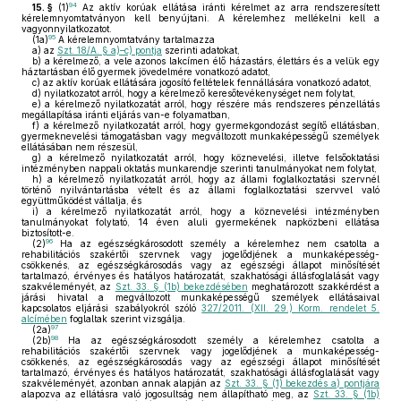
94
15. §
(1)
Az aktív korúak ellátása iránti kérelmet az arra rendszeresített
kérelemnyomtatványon kell benyújtani. A kérelemhez mellékelni kell a
vagyonnyilatkozatot.
95
(1a)
A kérelemnyomtatvány tartalmazza
a)
az
Szt. 18/A. § a)–c) pontja
szerinti adatokat,
b)
a kérelmező, a vele azonos lakcímen élő házastárs, élettárs és a velük egy
háztartásban élő gyermek jövedelmére vonatkozó adatot,
c)
az aktív korúak ellátására jogosító feltételek fennállására vonatkozó adatot,
d)
nyilatkozatot arról, hogy a kérelmező keresőtevékenységet nem folytat,
e)
a kérelmező nyilatkozatát arról, hogy részére más rendszeres pénzellátás
megállapítása iránti eljárás van-e folyamatban,
f)
a kérelmező nyilatkozatát arról, hogy gyermekgondozást segítő ellátásban,
gyermeknevelési támogatásban vagy megváltozott munkaképességű személyek
ellátásában nem részesül,
g)
a kérelmező nyilatkozatát arról, hogy köznevelési, illetve felsőoktatási
intézményben nappali oktatás munkarendje szerinti tanulmányokat nem folytat,
h)
a kérelmező nyilatkozatát arról, hogy az állami foglalkoztatási szervnél
történő nyilvántartásba vételt és az állami foglalkoztatási szervvel való
együttműködést vállalja, és
i)
a kérelmező nyilatkozatát arról, hogy a köznevelési intézményben
tanulmányokat folytató, 14 éven aluli gyermekének napközbeni ellátása
biztosított-e.
96
(2)
Ha az egészségkárosodott személy a kérelemhez nem csatolta a
rehabilitációs szakértői szervnek vagy jogelődjének a munkaképesség-
csökkenés, az egészségkárosodás vagy az egészségi állapot minősítését
tartalmazó, érvényes és hatályos határozatát, szakhatósági állásfoglalását vagy
szakvéleményét, az
Szt. 33. § (1b) bekezdésében
meghatározott szakkérdést a
járási hivatal a megváltozott munkaképességű személyek ellátásaival
kapcsolatos eljárási szabályokról szóló
327/2011. (XII. 29.) Korm. rendelet 5.
alcímében
foglaltak szerint vizsgálja.
97
(2a)
98
(2b)
Ha az egészségkárosodott személy a kérelemhez csatolta a
rehabilitációs szakértői szervnek vagy jogelődjének a munkaképesség-
csökkenés, az egészségkárosodás vagy az egészségi állapot minősítését
tartalmazó, érvényes és hatályos határozatát, szakhatósági állásfoglalását vagy
szakvéleményét, azonban annak alapján az
Szt. 33. § (1) bekezdés a) pontjára
alapozva az ellátásra való jogosultság nem állapítható meg, az
Szt. 33. § (1b)