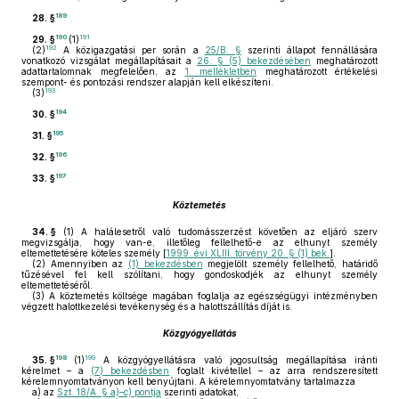
189
28. §
190
191
29. §
(1)
192
(2)
A közigazgatási per során a
25/B. §
szerinti állapot fennállására
vonatkozó vizsgálat megállapításait a
26. § (5) bekezdésében
meghatározott
adattartalomnak megfelelően, az
1. mellékletben
meghatározott értékelési
szempont- és pontozási rendszer alapján kell elkészíteni.
193
(3)
194
30. §
195
31. §
196
32. §
197
33. §
Köztemetés
34. §
(1)
A halálesetről való tudomásszerzést követően az eljáró szerv
megvizsgálja, hogy van-e, illetőleg fellelhető-e az elhunyt személy
eltemettetésére köteles személy [
1999. évi XLIII. törvény 20. § (1) bek.
].
(2)
Amennyiben az
(1) bekezdésben
megjelölt személy fellelhető, határidő
tűzésével fel kell szólítani, hogy gondoskodjék az elhunyt személy
eltemettetéséről.
(3)
A köztemetés költsége magában foglalja az egészségügyi intézményben
végzett halottkezelési tevékenység és a halottszállítás díját is.
Közgyógyellátás
198
199
35. §
(1)
A közgyógyellátásra való jogosultság megállapítása iránti
kérelmet – a
(7) bekezdésben
foglalt kivétellel – az arra rendszeresített
kérelemnyomtatványon kell benyújtani. A kérelemnyomtatvány tartalmazza
a)
az
Szt. 18/A. § a)–c) pontja
szerinti adatokat,