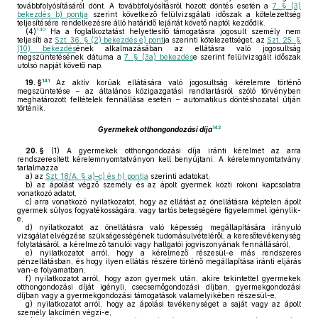
továbbfolyósításáról dönt. A továbbfolyósításról hozott döntés esetén a
7. § (3)
bekezdés b) pontja
szerint következő felülvizsgálati időszak a kötelezettség
teljesítésére rendelkezésre álló határidő lejártát követő naptól kezdődik.
140
(4)
Ha a foglalkoztatást helyettesítő támogatásra jogosult személy nem
teljesíti az
Szt. 36. § (2) bekezdés e) pont
ja szerinti kötelezettséget, az
Szt. 25. §
(10) bekezdés
ének alkalmazásában az ellátásra való jogosultság
megszüntetésének dátuma a
7. § (3a) bekezdés
e szerint felülvizsgált időszak
utolsó napját követő nap.
141
19. §
Az aktív korúak ellátására való jogosultság kérelemre történő
megszüntetése – az általános közigazgatási rendtartásról szóló törvényben
meghatározott feltételek fennállása esetén – automatikus döntéshozatal útján
történik.
142
Gyermekek otthongondozási díja
20. §
(1)
A gyermekek otthongondozási díja iránti kérelmet az arra
rendszeresített kérelemnyomtatványon kell benyújtani. A kérelemnyomtatvány
tartalmazza
a)
az
Szt. 18/A. § a)–c) és h) pontja
szerinti adatokat,
b)
az ápolást végző személy és az ápolt gyermek közti rokoni kapcsolatra
vonatkozó adatot,
c)
arra vonatkozó nyilatkozatot, hogy az ellátást az önellátásra képtelen ápolt
gyermek súlyos fogyatékosságára, vagy tartós betegségére figyelemmel igénylik-
e,
d)
nyilatkozatot az önellátásra való képesség megállapítására irányuló
vizsgálat elvégzése szükségességének tudomásulvételéről, a keresőtevékenység
folytatásáról, a kérelmező tanulói vagy hallgatói jogviszonyának fennállásáról,
e)
nyilatkozatot arról, hogy a kérelmező részesül-e más rendszeres
pénzellátásban, és hogy ilyen ellátás részére történő megállapítása iránti eljárás
van-e folyamatban,
f)
nyilatkozatot arról, hogy azon gyermek után, akire tekintettel gyermekek
otthongondozási díját igényli, csecsemőgondozási díjban, gyermekgondozási
díjban vagy a gyermekgondozási támogatások valamelyikében részesül-e,
g)
nyilatkozatot arról, hogy az ápolási tevékenységet a saját vagy az ápolt
személy lakcímén végzi-e,