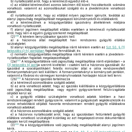
b)
nyilatkozatot arról, hogy a kérelmező egyedül élő-e,
c)
az ellátást kérelmezővel azonos lakcímen élő közeli hozzátartozók számára
vonatkozó, valamint az azonosításukat szolgáló és a jövedelmükre vonatkozó
adatot,
d)
nyilatkozatot arról, hogy az ellátást milyen jogcímen igénylik, továbbá az
alanyi jogosultság megállapítását megalapozó körülményekről és ellátásokról,
e)
a kérelmezőnek a közgyógyellátási igazolvány átvételének módjára
vonatkozó nyilatkozatát,
f)
alanyi jogcímen megállapított ellátás esetében a kérelmező nyilatkozatát
arról, hogy kéri-e egyéni gyógyszerkeret megállapítását.
200
(2)
A kérelem benyújtásakor igazolni kell
a)
a háziorvos által megállapított havi rendszeres gyógyító ellátási
szükségletet,
b)
alanyi közgyógyellátás megállapítása iránti kérelem esetén az
Szt. 50. § (1)
bekezdés c)–h) pontjában
foglaltak fennállását, és
c)
normatív közgyógyellátás megállapítása iránti kérelem esetén a jövedelem-
nyilatkozatban foglaltak megalapozottságát.
201
(2a)
A közgyógyellátásra való jogosultság megállapítása iránti eljárásban – a
(3) bekezdés b) pont
ja szerinti kivétellel – csatolni kell a háziorvos igazolását. Az
igazolást a szociálpolitikáért felelős miniszter által e célra rendszeresített
formanyomtatványon kell kiállítani. A formanyomtatványt a kormányzati portálon,
valamint a fővárosi és vármegyei kormányhivatalok honlapján közzé kell tenni.
202
(2b)
A háziorvosi igazolás tartalmazza
a)
a kérelmező azonosítására szolgáló adatot,
b)
az arra vonatkozó adatot, hogy az igazolás kiállítására a közgyógyellátásra
való jogosultság megállapítása, vagy egyéni gyógyszerkeret felülvizsgálata
céljából kerül sor,
c)
a gyógyító ellátási szükségletre vonatkozó adatok körében a havi
rendszerességgel rendelt gyógyszerre, valamint a gyógyászati segédeszközök és
orvosi rehabilitáció céljából havonta rendszeresen rendelt gyógyító ellátásokra
vonatkozó adatokat,
d)
a háziorvos azonosítására szolgáló adatot,
e)
a háziorvos nyilatkozatát arról, hogy az igazolásban feltüntetett gyógyító
ellátásra vonatkozó szükséglet kizárólag az azt megalapozó orvosi dokumentáció
alapján került megállapításra.
203
(3)
Ha a közgyógyellátásra való jogosultság megállapítását alanyi jogcímen
kérik,