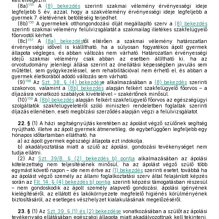
kell elvégezni.
155
(8a)
A
(8) bekezdés
szerinti szakmai vélemény érvényességi ideje
legfeljebb 5 év, azzal, hogy a szakvélemény érvényességi ideje legfeljebb a
gyermek 7. életévének betöltéséig terjedhet.
156
(8b)
A gyermekek otthongondozási díját megállapító szerv a
(8) bekezdés
szerinti szakmai vélemény felülvizsgálatát a szakmailag illetékes szakfelügyelő
főorvostól kérheti.
157
(8c)
A
(8a) bekezdés
től eltérően a szakmai vélemény határozatlan
érvényességi idővel is kiállítható, ha a súlyosan fogyatékos ápolt gyermek
állapota végleges, és abban változás nem várható. Határozatlan érvényességi
idejű szakmai vélemény csak abban az esetben állítható ki, ha az
orvostudomány jelenlegi állása szerint az önellátási képességben javulás sem
műtéttel, sem gyógykezeléssel, sem rehabilitációval nem érhető el, és abban a
gyermek életkorából adódó változás sem várható.
158
(9)
Az
Szt. 38. § (4) bekezdés
e alkalmazásában a
(8) bekezdés
szerinti
szakorvos, valamint a
(8b) bekezdés
alapján felkért szakfelügyelő főorvos – a
díjazásra vonatkozó szabályok kivételével – szakértőnek minősül.
159
(10)
A
(8b) bekezdés
alapján felkért szakfelügyelő főorvos az egészségügyi
szolgáltatók szakfelügyeletéről szóló miniszteri rendeletben foglaltak szerinti
díjazás ellenében, eseti megbízási szerződés alapján végzi a felülvizsgálatot.
22. §
(1)
A házi segítségnyújtás keretében az ápolást végző szülőnek segítség
nyújtható, illetve az ápolt gyermek átmenetileg, de egybefüggően legfeljebb egy
hónapos időtartamban ellátható, ha
a)
az ápolt gyermek egészségi állapota ezt indokolja,
b)
akadályoztatása miatt a szülő az ápolási, gondozási tevékenységet nem
tudja ellátni.
(2)
Az
Szt. 39/B. § (2) bekezdés b) pontja
alkalmazásában az ápolási
kötelezettség nem teljesítésének minősül, ha az ápolást végző szülő több
egymást követő napon – ide nem értve az
(1) bekezdés
szerinti esetet, továbbá ha
az ápolást végző személy az állami foglalkoztatási szerv által felajánlott képzés
során az
Flt. 14. § (4) bekezdés b) pontja
szerinti képzési támogatásban részesül
– nem gondoskodik az ápolt személy alapvető gondozási, ápolási igényének
kielégítéséről, az ellátott és lakókörnyezete megfelelő higiénés körülményének
biztosításáról, az esetleges vészhelyzet kialakulásának megelőzéséről.
23. §
(1)
Az
Szt. 39. § (1) és (2) bekezdése
vonatkozásában a szülőt az ápolási
tevékenység ellátásában egészségi állapota miatt akadályozottnak kell tekinteni,