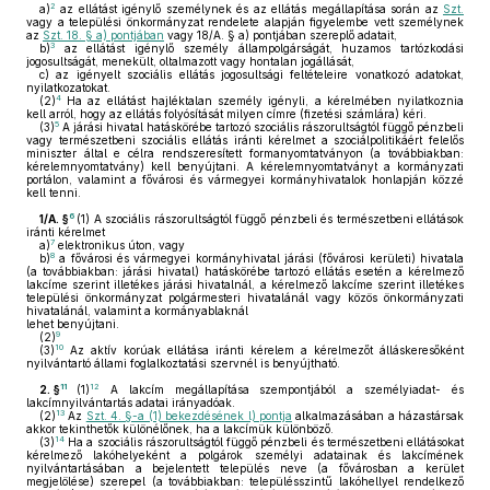
2
a)
az ellátást igénylő személynek és az ellátás megállapítása során az
Szt.
vagy a települési önkormányzat rendelete alapján figyelembe vett személynek
az
Szt. 18. § a) pontjában
vagy 18/A. § a) pontjában szereplő adatait,
3
b)
az ellátást igénylő személy állampolgárságát, huzamos tartózkodási
jogosultságát, menekült, oltalmazott vagy hontalan jogállását,
c)
az igényelt szociális ellátás jogosultsági feltételeire vonatkozó adatokat,
nyilatkozatokat.
4
(2)
Ha az ellátást hajléktalan személy igényli, a kérelmében nyilatkoznia
kell arról, hogy az ellátás folyósítását milyen címre (fizetési számlára) kéri.
5
(3)
A járási hivatal hatáskörébe tartozó szociális rászorultságtól függő pénzbeli
vagy természetbeni szociális ellátás iránti kérelmet a szociálpolitikáért felelős
miniszter által e célra rendszeresített formanyomtatványon (a továbbiakban:
kérelemnyomtatvány) kell benyújtani. A kérelemnyomtatványt a kormányzati
portálon, valamint a fővárosi és vármegyei kormányhivatalok honlapján közzé
kell tenni.
6
1/A. §
(1)
A szociális rászorultságtól függő pénzbeli és természetbeni ellátások
iránti kérelmet
7
a)
elektronikus úton, vagy
8
b)
a fővárosi és vármegyei kormányhivatal járási (fővárosi kerületi) hivatala
(a továbbiakban: járási hivatal) hatáskörébe tartozó ellátás esetén a kérelmező
lakcíme szerint illetékes járási hivatalnál, a kérelmező lakcíme szerint illetékes
települési önkormányzat polgármesteri hivatalánál vagy közös önkormányzati
hivatalánál, valamint a kormányablaknál
lehet benyújtani.
9
(2)
10
(3)
Az aktív korúak ellátása iránti kérelem a kérelmezőt álláskeresőként
nyilvántartó állami foglalkoztatási szervnél is benyújtható.
11
12
2. §
(1)
A lakcím megállapítása szempontjából a személyiadat- és
lakcímnyilvántartás adatai irányadóak.
13
(2)
Az
Szt. 4. §-a (1) bekezdésének l) pontja
alkalmazásában a házastársak
akkor tekinthetők különélőnek, ha a lakcímük különböző.
14
(3)
Ha a szociális rászorultságtól függő pénzbeli és természetbeni ellátásokat
kérelmező lakóhelyeként a polgárok személyi adatainak és lakcímének
nyilvántartásában a bejelentett település neve (a fővárosban a kerület
megjelölése) szerepel (a továbbiakban: településszintű lakóhellyel rendelkező