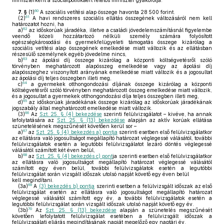
miniszterként a szociálpolitikáért felelős miniszter gyakorolja.
60
7. §
(1)
A szociális vetítési alap összege havonta 28 500 forint.
61
(2)
A havi rendszeres szociális ellátás összegének változásáról nem kell
határozatot hozni, ha
62
a)
az időskorúak járadéka, illetve a családi jövedelemszámításnál figyelembe
veendő közeli hozzátartozó nélküli személy számára folyósított
egészségkárosodási és gyermekfelügyeleti támogatás összege kizárólag a
szociális vetítési alap összegének emelkedése miatt változik és az ellátásban
részesülő személynek egyéb jövedelme nincs,
63
b)
az ápolási díj összege kizárólag a központi költségvetésről szóló
törvényben meghatározott alapösszeg emelkedése vagy az ápolási díj
alapösszeghez viszonyított arányának emelkedése miatt változik és a jogosultat
az ápolási díj teljes összegben illeti meg,
64
c)
a gyermekek otthongondozási díjának összege kizárólag a központi
költségvetésről szóló törvényben meghatározott összeg emelkedése miatt változik,
és a jogosultat a gyermekek otthongondozási díja teljes összegben illeti meg,
65
d)
az időskorúak járadékának összege kizárólag az időskorúak járadékának
jogszabály által meghatározott emelkedése miatt változik.
66
(3)
Az
Szt. 25. § (4) bekezdése
szerinti felülvizsgálatot – kivéve, ha annak
lefolytatására az
Szt. 25. § (13) bekezdése
alapján az aktív korúak ellátása
szünetelésének megszűnését követően kerül sor –
67
a)
az
Szt. 25. § (4) bekezdés a) pontja
szerinti esetben első felülvizsgálatkor
az ellátásra való jogosultságot megállapító határozat véglegessé válásától, további
felülvizsgálatok esetén a legutóbbi felülvizsgálatot lezáró döntés véglegessé
válásától számított két éven belül,
68
b)
az
Szt. 25. § (4) bekezdés c) pont
ja szerinti esetben első felülvizsgálatkor
az ellátásra való jogosultságot megállapító határozat véglegessé válásától
számított egy éven belül, további felülvizsgálatok esetén a legutóbbi
felülvizsgálat során vizsgált időszak utolsó napját követő egy éven belül
kell megindítani.
69
(3a)
A
(3) bekezdés b) pontja
szerinti esetben a felülvizsgált időszak az első
felülvizsgálat esetén az ellátásra való jogosultságot megállapító határozat
véglegessé válásától számított egy év, a további felülvizsgálatok esetén a
legutóbbi felülvizsgálat során vizsgált időszak utolsó napját követő egy év.
70
(3b)
Az
Szt. 25. § (13) bekezdése
alapján a szünetelés megszűnését
követően lefolytatott felülvizsgálat esetében a felülvizsgált időszak a
felülvizsgálati eljárás megindításának napját megelőző egy naptári év.