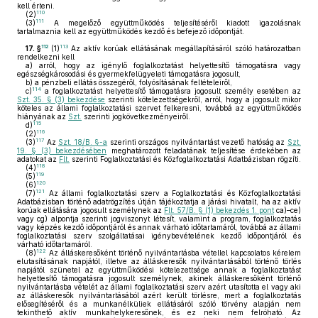
kell érteni.
110
(2)
111
(3)
A megelőző együttműködés teljesítéséről kiadott igazolásnak
tartalmaznia kell az együttműködés kezdő és befejező időpontját.
112
113
17. §
(1)
Az aktív korúak ellátásának megállapításáról szóló határozatban
rendelkezni kell
a)
arról, hogy az igénylő foglalkoztatást helyettesítő támogatásra vagy
egészségkárosodási és gyermekfelügyeleti támogatásra jogosult,
b)
a pénzbeli ellátás összegéről, folyósításának feltételeiről,
114
c)
a foglalkoztatást helyettesítő támogatásra jogosult személy esetében az
Szt. 35. § (3) bekezdése
szerinti kötelezettségekről, arról, hogy a jogosult mikor
köteles az állami foglalkoztatási szervet felkeresni, továbbá az együttműködés
hiányának az
Szt.
szerinti jogkövetkezményeiről.
115
d)
116
(2)
117
(3)
Az
Szt. 18/B. §-a
szerinti országos nyilvántartást vezető hatóság az
Szt.
19. § (3) bekezdésében
meghatározott feladatának teljesítése érdekében az
adatokat az
Flt.
szerinti Foglalkoztatási és Közfoglalkoztatási Adatbázisban rögzíti.
118
(4)
119
(5)
120
(6)
121
(7)
Az állami foglalkoztatási szerv a Foglalkoztatási és Közfoglalkoztatási
Adatbázisban történő adatrögzítés útján tájékoztatja a járási hivatalt, ha az aktív
korúak ellátására jogosult személynek az
Flt. 57/B. § (1) bekezdés 1. pont
ca)–ce)
vagy cg) alpontja szerinti jogviszonyt létesít, valamint a program, foglalkoztatás
vagy képzés kezdő időpontjáról és annak várható időtartamáról, továbbá az állami
foglalkoztatási szerv szolgáltatásai igénybevételének kezdő időpontjáról és
várható időtartamáról.
122
(8)
Az álláskeresőként történő nyilvántartásba vétellel kapcsolatos kérelem
elutasításának napjától, illetve az álláskeresők nyilvántartásából történő törlés
napjától szünetel az együttműködési kötelezettsége annak a foglalkoztatást
helyettesítő támogatásra jogosult személynek, akinek álláskeresőként történő
nyilvántartásba vételét az állami foglalkoztatási szerv azért utasította el vagy aki
az álláskeresők nyilvántartásából azért került törlésre, mert a foglalkoztatás
elősegítéséről és a munkanélküliek ellátásáról szóló törvény alapján nem
tekinthető aktív munkahelykeresőnek, és ez neki nem felróható. Az