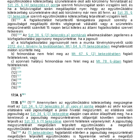
együttműködési kötelezettség szünetelésére okot adó körülmény fennállását az
Szt. 25. § (4) bekezdés c) pont
ja szerinti felülvizsgálat során vizsgálni kell, és
ha a felülvizsgálat során megállapítást nyer, hogy az együttműködési
kötelezettség szünetelésére okot adó körülmény már nem áll fenn, az
Szt. 35. §
(3) bekezdés
e szerinti együttműködési kötelezettség teljesítését vizsgálni kell.
123
(9)
A foglalkoztatást helyettesítő támogatásra jogosult személy a
jogosultságot megállapító döntés véglegessé válásától vagy a szünetelés
megszűnésétől számított 15 napon belül köteles az állami foglalkoztatási szervet
felkeresni.
124
(10)
Az
Szt. 36. § (2) bekezdés a) pontjának
alkalmazásában jogellenes a
közfoglalkoztatási jogviszony megszüntetése, ha a jogosult
a)
a közfoglalkoztatási jogviszonyát nem a munka törvénykönyvéről szóló
2012. évi I. törvény (a továbbiakban: Mt.) 64. § (1) bekezdésében
meghatározott
módon szüntette meg,
b)
felmondása nem felel meg az
Mt. 67. § (2) bekezdésében
foglalt
feltételeknek, vagy
c)
azonnali hatályú felmondása nem felel meg az
Mt. 78. §-ában
foglalt
feltételeknek.
125
(11)
126
(12)
127
(13)
128
(14)
129
(15)
130
(16)
131
17/A. §
132
133
17/B. §
(1)
Amennyiben az együttműködési kötelezettség megszegése
miatt az
Szt. 34. § (2) bekezdés b), d) vagy e) pontja
alapján az aktív korúak
ellátására való jogosultságot a járási hivatal megszünteti, az ellátásra való
jogosultság az
Szt. 34. § (3) bekezdése
alapján csak akkor állapítható meg, ha a
kérelmező a jogosultság megszüntetésének időpontját követően ismételten
teljesíti az
Szt. 33. § (1) bekezdése
szerinti feltételek valamelyikét. A jogosultság
megszüntetését megelőzően teljesített együttműködés a megelőző
együttműködés időtartamának számításánál nem vehető figyelembe.
134
(1a)
Az
(1) bekezdésben
foglaltaktól eltérően a jogosultság megszüntetését
megelőzően teljesített együttműködés is figyelembe vehető a megelőző