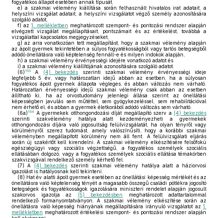
fogyatékos állapot esetében annak típusát,
e)
a szakmai vélemény kiállítása során felhasznált hivatalos irat adatait, a
helyszíni vizsgálat adatait, a helyszíni vizsgálatot végző személy azonosítására
szolgáló adatot,
f)
az
1. mellékletben
meghatározott szempont- és pontozási rendszer alapján
elvégzett vizsgálat megállapításait, pontszámait és az értékelést, továbbá a
vizsgálattal kapcsolatos megjegyzéseket,
g)
az arra vonatkozóan tett megállapítást, hogy a szakmai vélemény alapján
az ápolt gyermek tekintetében a súlyos fogyatékosságból vagy tartós betegségből
adódó önellátásra való képtelenség fennáll-e és milyen indokok alapján,
h)
a szakmai vélemény érvényességi idejére vonatkozó adatot és
i)
a szakmai vélemény kiállítójának azonosítására szolgáló adatot.
153
(6)
A
(4) bekezdés
szerinti szakmai vélemény érvényességi ideje
legfeljebb 5 év, vagy határozatlan idejű abban az esetben, ha a súlyosan
fogyatékos ápolt gyermek állapota végleges, és abban változás nem várható.
Határozatlan érvényességi idejű szakmai vélemény csak abban az esetben
állítható ki, ha az orvostudomány jelenlegi állása szerint az önellátási
képességben javulás sem műtéttel, sem gyógykezeléssel, sem rehabilitációval
nem érhető el, és abban a gyermek életkorából adódó változás sem várható.
154
(6a)
A gyermekek otthongondozási díját megállapító szerv a
(4) bekezdés
szerinti szakvélemény hatálya alatt kezdeményezheti a gyermekek
otthongondozási díjára való jogosultság felülvizsgálatát, ha olyan tényről vagy
körülményről szerez tudomást, amely valószínűsíti, hogy a korábbi szakmai
véleményben megállapított körülmény nem áll fent. A felülvizsgálati eljárás
során új szakértőt kell kirendelni. A szakmai vélemény elkészítésére felsőfokú
egészségügyi vagy szociális végzettségű, a fogyatékos személyek szociális
ellátásában dolgozó, vagy a fogyatékos személyek szociális ellátása témakörben
szakvizsgával rendelkező személy kérhető fel.
(7)
A
(4) bekezdés
szerinti szakmai vélemény hatálya alatt a háziorvosi
igazolást is hatályosnak kell tekinteni.
(8)
Hat év alatti ápolt gyermek esetében az önellátási képesség mértékét és az
önellátásra való képtelenség tényét a magasabb összegű családi pótlékra jogosító
betegségek és fogyatékosságok igazolására miniszteri rendelet alapján jogosult
szakorvos igazolja az
(5) bekezdésben
meghatározott adattartalommal
rendelkező formanyomtatványon. A szakmai vélemény elkészítése során az
önellátásra való képesség hiányának megállapítására irányuló vizsgálatot az
1.
mellékletben
meghatározott értékelési szempont- és pontozási rendszer alapján