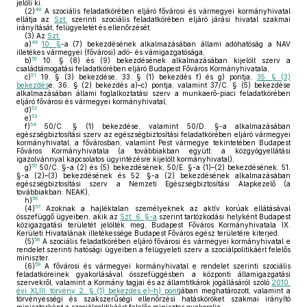
jelöli ki.
48
(2)
A szociális feladatkörében eljáró fővárosi és vármegyei kormányhivatal
ellátja az
Szt.
szerinti szociális feladatkörében eljáró járási hivatal szakmai
irányítását, felügyeletét és ellenőrzését.
(3)
Az
Szt.
49
a)
10. §
-a (7) bekezdésének alkalmazásában állami adóhatóság a NAV
illetékes vármegyei (fővárosi) adó- és vámigazgatósága,
50
b)
10. § (8) és (9) bekezdésének alkalmazásában kijelölt szerv a
családtámogatási feladatkörében eljáró Budapest Főváros Kormányhivatala,
51
c)
19. § (3) bekezdése, 33. § (1) bekezdés f) és g) pontja,
35. § (3)
bekezdés
e, 36. § (2) bekezdés a)–c) pontja, valamint 37/C. § (5) bekezdése
alkalmazásában állami foglalkoztatási szerv a munkaerő-piaci feladatkörében
eljáró fővárosi és vármegyei kormányhivatal,
52
d)
53
e)
54
f)
50/C. § (1) bekezdése, valamint 50/D. §-a alkalmazásában
egészségbiztosítási szerv az egészségbiztosítási feladatkörében eljáró vármegyei
kormányhivatal, a fővárosban, valamint Pest vármegye tekintetében Budapest
Főváros Kormányhivatala (a továbbiakban együtt: a közgyógyellátási
igazolvánnyal kapcsolatos ügyintézésre kijelölt kormányhivatal),
55
g)
50/C. §-a (2) és (5) bekezdésének, 50/E. §-a (1)–(2) bekezdésének, 51.
§-a (2)–(3) bekezdésének és 52. §-a (2) bekezdésének alkalmazásában
egészségbiztosítási szerv a Nemzeti Egészségbiztosítási Alapkezelő (a
továbbiakban: NEAK),
56
h)
57
(4)
Azoknak a hajléktalan személyeknek az aktív korúak ellátásával
összefüggő ügyeiben, akik az
Szt. 6. §-a
szerint tartózkodási helyként Budapest
közigazgatási területét jelölték meg, Budapest Főváros Kormányhivatala IX.
Kerületi Hivatalának illetékessége Budapest Főváros egész területére kiterjed.
58
(5)
A szociális feladatkörében eljáró fővárosi és vármegyei kormányhivatal e
rendelet szerinti hatósági ügyeiben a felügyeleti szerv a szociálpolitikáért felelős
miniszter.
59
(6)
A fővárosi és vármegyei kormányhivatal e rendelet szerinti szociális
feladatköreinek gyakorlásával összefüggésben a központi államigazgatási
szervekről, valamint a Kormány tagjai és az államtitkárok jogállásáról szóló
2010.
évi XLIII. törvény 2. § (1) bekezdés e)–h) pont
jában meghatározott, valamint a
törvényességi és szakszerűségi ellenőrzési hatásköröket szakmai irányító