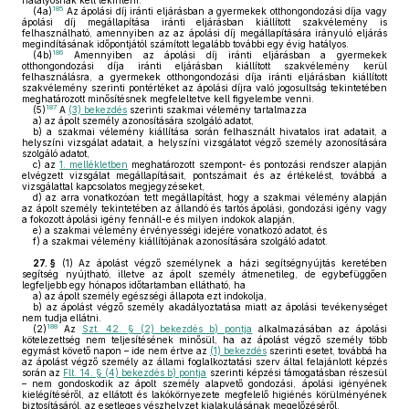
hatályosnak kell tekinteni.
185
(4a)
Az ápolási díj iránti eljárásban a gyermekek otthongondozási díja vagy
ápolási díj megállapítása iránti eljárásban kiállított szakvélemény is
felhasználható, amennyiben az az ápolási díj megállapítására irányuló eljárás
megindításának időpontjától számított legalább további egy évig hatályos.
186
(4b)
Amennyiben az ápolási díj iránti eljárásban a gyermekek
otthongondozási díja iránti eljárásban kiállított szakvélemény kerül
felhasználásra, a gyermekek otthongondozási díja iránti eljárásban kiállított
szakvélemény szerinti pontértéket az ápolási díjra való jogosultság tekintetében
meghatározott minősítésnek megfeleltetve kell figyelembe venni.
187
(5)
A
(3) bekezdés
szerinti szakmai vélemény tartalmazza
a)
az ápolt személy azonosítására szolgáló adatot,
b)
a szakmai vélemény kiállítása során felhasznált hivatalos irat adatait, a
helyszíni vizsgálat adatait, a helyszíni vizsgálatot végző személy azonosítására
szolgáló adatot,
c)
az
1. mellékletben
meghatározott szempont- és pontozási rendszer alapján
elvégzett vizsgálat megállapításait, pontszámait és az értékelést, továbbá a
vizsgálattal kapcsolatos megjegyzéseket,
d)
az arra vonatkozóan tett megállapítást, hogy a szakmai vélemény alapján
az ápolt személy tekintetében az állandó és tartós ápolási, gondozási igény vagy
a fokozott ápolási igény fennáll-e és milyen indokok alapján,
e)
a szakmai vélemény érvényességi idejére vonatkozó adatot, és
f)
a szakmai vélemény kiállítójának azonosítására szolgáló adatot.
27. §
(1)
Az ápolást végző személynek a házi segítségnyújtás keretében
segítség nyújtható, illetve az ápolt személy átmenetileg, de egybefüggően
legfeljebb egy hónapos időtartamban ellátható, ha
a)
az ápolt személy egészségi állapota ezt indokolja,
b)
az ápolást végző személy akadályoztatása miatt az ápolási tevékenységet
nem tudja ellátni.
188
(2)
Az
Szt. 42. § (2) bekezdés b) pontja
alkalmazásában az ápolási
kötelezettség nem teljesítésének minősül, ha az ápolást végző személy több
egymást követő napon – ide nem értve az
(1) bekezdés
szerinti esetet, továbbá ha
az ápolást végző személy az állami foglalkoztatási szerv által felajánlott képzés
során az
Flt. 14. § (4) bekezdés b) pontja
szerinti képzési támogatásban részesül
– nem gondoskodik az ápolt személy alapvető gondozási, ápolási igényének
kielégítéséről, az ellátott és lakókörnyezete megfelelő higiénés körülményének
biztosításáról, az esetleges vészhelyzet kialakulásának megelőzéséről.