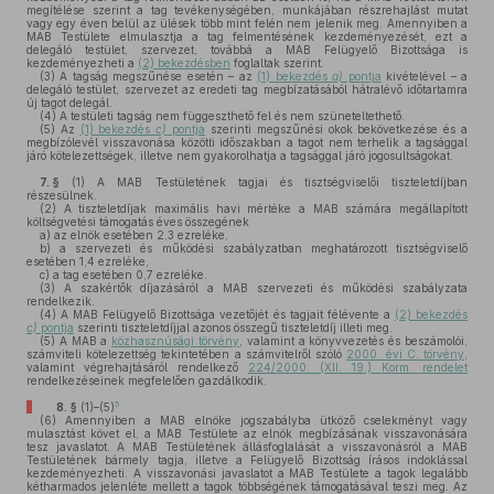
megítélése szerint a tag tevékenységében, munkájában részrehajlást mutat
vagy egy éven belül az ülések több mint felén nem jelenik meg. Amennyiben a
MAB Testülete elmulasztja a tag felmentésének kezdeményezését, ezt a
delegáló testület, szervezet, továbbá a MAB Felügyelő Bizottsága is
kezdeményezheti a
(2) bekezdésben
foglaltak szerint.
(3)
A tagság megszűnése esetén – az
(1) bekezdés
a)
pontja
kivételével – a
delegáló testület, szervezet az eredeti tag megbízatásából hátralévő időtartamra
új tagot delegál.
(4)
A testületi tagság nem függeszthető fel és nem szüneteltethető.
(5)
Az
(1) bekezdés
c)
pontja
szerinti megszűnési okok bekövetkezése és a
megbízólevél visszavonása közötti időszakban a tagot nem terhelik a tagsággal
járó kötelezettségek, illetve nem gyakorolhatja a tagsággal járó jogosultságokat.
7. §
(1)
A MAB Testületének tagjai és tisztségviselői tiszteletdíjban
részesülnek.
(2)
A tiszteletdíjak maximális havi mértéke a MAB számára megállapított
költségvetési támogatás éves összegének
a)
az elnök esetében 2,3 ezreléke,
b)
a szervezeti és működési szabályzatban meghatározott tisztségviselő
esetében 1,4 ezreléke,
c)
a tag esetében 0,7 ezreléke.
(3)
A szakértők díjazásáról a MAB szervezeti és működési szabályzata
rendelkezik.
(4)
A MAB Felügyelő Bizottsága vezetőjét és tagjait félévente a
(2) bekezdés
c)
pontja
szerinti tiszteletdíjjal azonos összegű tiszteletdíj illeti meg.
(5)
A MAB a
közhasznúsági törvény
, valamint a könyvvezetés és beszámolói,
számviteli kötelezettség tekintetében a számvitelről szóló
2000. évi C. törvény
,
valamint végrehajtásáról rendelkező
224/2000. (XII. 19.) Korm. rendelet
rendelkezéseinek megfelelően gazdálkodik.
5
8. §
(1)–(5)
(6)
Amennyiben a MAB elnöke jogszabályba ütköző cselekményt vagy
mulasztást követ el, a MAB Testülete az elnök megbízásának visszavonására
tesz javaslatot. A MAB Testületének állásfoglalását a visszavonásról a MAB
Testületének bármely tagja, illetve a Felügyelő Bizottság írásos indoklással
kezdeményezheti. A visszavonási javaslatot a MAB Testülete a tagok legalább
kétharmados jelenléte mellett a tagok többségének támogatásával teszi meg. Az