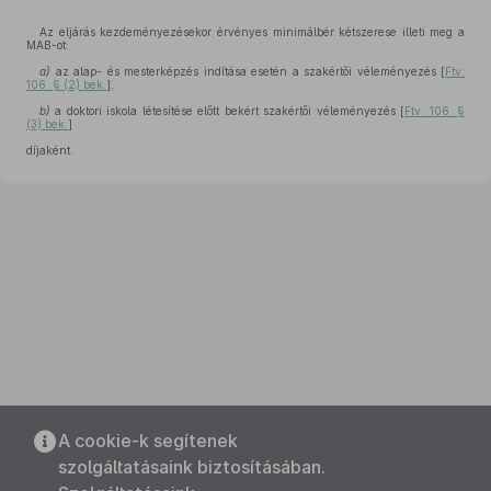
Az eljárás kezdeményezésekor érvényes minimálbér kétszerese illeti meg a
MAB-ot:
a)
az alap- és mesterképzés indítása esetén a szakértői véleményezés [
Ftv.
106. § (2) bek.
],
b)
a doktori iskola létesítése előtt bekért szakértői véleményezés [
Ftv. 106. §
(3) bek.
]
díjaként.
A cookie-k segítenek
szolgáltatásaink biztosításában.