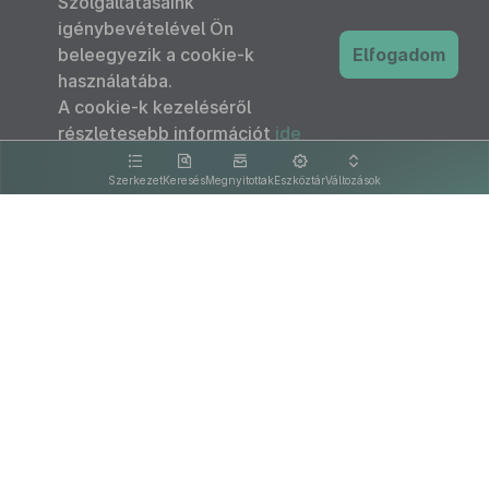
Szolgáltatásaink
igénybevételével Ön
beleegyezik a cookie-k
Elfogadom
használatába.
A cookie-k kezeléséről
részletesebb információt
ide
kattintva olvashat.
Szerkezet
Keresés
Megnyitottak
Eszköztár
Változások