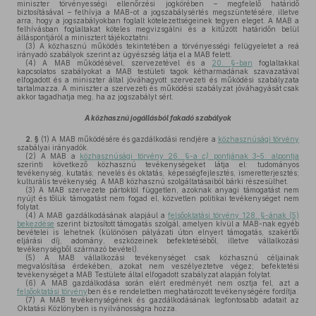
miniszter törvényességi ellenőrzési jogkörében – megfelelő határidő
biztosításával – felhívja a MAB-ot a jogszabálysértés megszüntetésére, illetve
arra, hogy a jogszabályokban foglalt kötelezettségeinek tegyen eleget. A MAB a
felhívásban foglaltakat köteles megvizsgálni és a kitűzött határidőn belül
álláspontjáról a minisztert tájékoztatni.
(3)
A közhasznú működés tekintetében a törvényességi felügyeletet a reá
irányadó szabályok szerint az ügyészség látja el a MAB felett.
(4)
A MAB működésével, szervezetével és a
20. §-ban
foglaltakkal
kapcsolatos szabályokat a MAB testületi tagok kétharmadának szavazatával
elfogadott és a miniszter által jóváhagyott szervezeti és működési szabályzata
tartalmazza. A miniszter a szervezeti és működési szabályzat jóváhagyását csak
akkor tagadhatja meg, ha az jogszabályt sért.
A közhasznú jogállásból fakadó szabályok
2. §
(1)
A MAB működésére és gazdálkodási rendjére a
közhasznúsági törvény
szabályai irányadók.
(2)
A MAB a
közhasznúsági törvény 26. §-a
c)
pontjának 3–5. alpontja
szerinti következő közhasznú tevékenységeket látja el: tudományos
tevékenység, kutatás; nevelés és oktatás, képességfejlesztés, ismeretterjesztés;
kulturális tevékenység. A MAB közhasznú szolgáltatásaiból bárki részesülhet.
(3)
A MAB szervezete pártoktól független, azoknak anyagi támogatást nem
nyújt és tőlük támogatást nem fogad el, közvetlen politikai tevékenységet nem
folytat.
(4)
A MAB gazdálkodásának alapjául a
felsőoktatási törvény 128. §-ának (5)
bekezdése
szerint biztosított támogatás szolgál, amelyen kívül a MAB-nak egyéb
bevételei is lehetnek (különösen pályázati úton elnyert támogatás, szakértői
eljárási díj, adomány, eszközeinek befektetéséből, illetve vállalkozási
tevékenységből származó bevétel).
(5)
A MAB vállalkozási tevékenységet csak közhasznú céljainak
megvalósítása érdekében, azokat nem veszélyeztetve végez; befektetési
tevékenységet a MAB Testülete által elfogadott szabályzat alapján folytat.
(6)
A MAB gazdálkodása során elért eredményét nem osztja fel, azt a
felsőoktatási törvény
ben és e rendeletben meghatározott tevékenységére fordítja.
(7)
A MAB tevékenységének és gazdálkodásának legfontosabb adatait az
Oktatási Közlönyben is nyilvánosságra hozza.