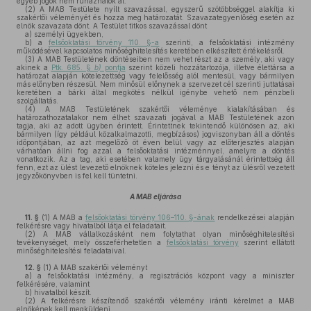
egyéb jogok nem ruházhatók át.
(2)
A MAB Testülete nyílt szavazással, egyszerű szótöbbséggel alakítja ki
szakértői véleményét és hozza meg határozatát. Szavazategyenlőség esetén az
elnök szavazata dönt. A Testület titkos szavazással dönt
a)
személyi ügyekben,
b)
a
felsőoktatási törvény 110. §-a
szerinti, a felsőoktatási intézmény
működésével kapcsolatos minőséghitelesítés keretében elkészített értékelésről.
(3)
A MAB Testületének döntéseiben nem vehet részt az a személy, aki vagy
akinek a
Ptk. 685. §
b)
pontja
szerint közeli hozzátartozója, illetve élettársa a
határozat alapján kötelezettség vagy felelősség alól mentesül, vagy bármilyen
más előnyben részesül. Nem minősül előnynek a szervezet cél szerinti juttatásai
keretében a bárki által megkötés nélkül igénybe vehető nem pénzbeli
szolgáltatás.
(4)
A MAB Testületének szakértői véleménye kialakításában és
határozathozatalakor nem élhet szavazati jogával a MAB Testületének azon
tagja, aki az adott ügyben érintett. Érintettnek tekintendő különösen az, aki
bármilyen (így például közalkalmazotti, megbízásos) jogviszonyban áll a döntés
időpontjában, az azt megelőző öt éven belül vagy az előterjesztés alapján
várhatóan állni fog azzal a felsőoktatási intézménnyel, amelyre a döntés
vonatkozik. Az a tag, aki esetében valamely ügy tárgyalásánál érintettség áll
fenn, ezt az ülést levezető elnöknek köteles jelezni és e tényt az ülésről vezetett
jegyzőkönyvben is fel kell tüntetni.
A MAB eljárása
11. §
(1)
A MAB a
felsőoktatási törvény 106–110. §-ának
rendelkezései alapján
felkérésre vagy hivatalból látja el feladatait.
(2)
A MAB vállalkozásként nem folytathat olyan minőséghitelesítési
tevékenységet, mely összeférhetetlen a
felsőoktatási törvény
szerint ellátott
minőséghitelesítési feladataival.
12. §
(1)
A MAB szakértői véleményt
a)
a felsőoktatási intézmény, a regisztrációs központ vagy a miniszter
felkérésére, valamint
b)
hivatalból készít.
(2)
A felkérésre készítendő szakértői vélemény iránti kérelmet a MAB
elnökének kell megküldeni.