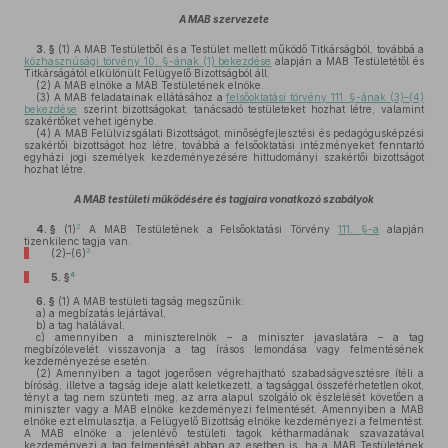
A MAB szervezete
3. §
(1)
A MAB Testületből és a Testület mellett működő Titkárságból, továbbá a
közhasznúsági törvény 10. §-ának (1) bekezdése
alapján a MAB Testületétől és
Titkárságától elkülönült Felügyelő Bizottságból áll.
(2)
A MAB elnöke a MAB Testületének elnöke.
(3)
A MAB feladatainak ellátásához a
felsőoktatási törvény 111. §-ának (3)–(4)
bekezdése
szerint bizottságokat, tanácsadó testületeket hozhat létre, valamint
szakértőket vehet igénybe.
(4)
A MAB Felülvizsgálati Bizottságot, minőségfejlesztési és pedagógusképzési
szakértői bizottságot hoz létre, továbbá a felsőoktatási intézményeket fenntartó
egyházi jogi személyek kezdeményezésére hittudományi szakértői bizottságot
hozhat létre.
A MAB testületi működésére és tagjaira vonatkozó szabályok
2
4. §
(1)
A MAB Testületének a Felsőoktatási Törvény
111. §-a
alapján
tizenkilenc tagja van.
3
(2)–(6)
4
5. §
6. §
(1)
A MAB testületi tagság megszűnik:
a)
a megbízatás lejártával,
b)
a tag halálával,
c)
amennyiben a miniszterelnök – a miniszter javaslatára – a tag
megbízólevelét visszavonja a tag írásos lemondása vagy felmentésének
kezdeményezése esetén.
(2)
Amennyiben a tagot jogerősen végrehajtható szabadságvesztésre ítéli a
bíróság, illetve a tagság ideje alatt keletkezett, a tagsággal összeférhetetlen okot,
tényt a tag nem szünteti meg, az arra alapul szolgáló ok észlelését követően a
miniszter vagy a MAB elnöke kezdeményezi felmentését. Amennyiben a MAB
elnöke ezt elmulasztja, a Felügyelő Bizottság elnöke kezdeményezi a felmentést.
A MAB elnöke a jelenlévő testületi tagok kétharmadának szavazatával
kezdeményezi a tag felmentését abban az esetben is, ha a MAB Testületének