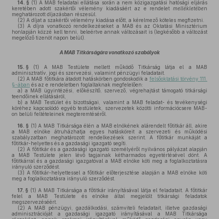
14. §
(1)
A MAB feladatai ellátása során a nem közigazgatási hatósági eljárás
keretében adott szakértői vélemény kiadásáért az e rendelet
mellékletébe
n
meghatározott díjazásban részesül.
(2)
A díjat a szakértői vélemény kiadása előtt, a kérelmező köteles megfizetni.
(3)
A díjra vonatkozó rendelkezéseket a MAB és az Oktatási Minisztérium
honlapján közzé kell tenni, beleértve annak változásait is (legkésőbb a változást
megelőző tizenöt napon belül).
A MAB Titkárságára vonatkozó szabályok
15. §
(1)
A MAB Testülete mellett működő Titkárság látja el a MAB
adminisztratív, jogi és szervezési, valamint pénzügyi feladatait.
(2)
A MAB főtitkára átadott hatáskörben gondoskodik a
felsőoktatási törvény 111.
§-ában
és az e rendeletben foglaltaknak megfelelően:
a)
a MAB ügyintézési, előkészítő, szervező, végrehajtást támogató titkársági
teendőinek ellátásáról,
b)
a MAB Testület és bizottságai, valamint a MAB feladat- és tevékenységi
köréhez kapcsolódó egyéb testületek, szervezetek közötti információcsere MAB-
on belüli feltételeinek megteremtéséről.
16. §
(1)
A MAB Titkársága élén a MAB elnökének alárendelt főtitkár áll, akire
a MAB elnöke átruházhatja egyes hatásköreit a szervezeti és működési
szabályzatban meghatározott rendelkezések szerint. A főtitkár munkáját a
főtitkár-helyettes és a gazdasági igazgató segíti.
(2)
A főtitkár és a gazdasági igazgató személyéről nyilvános pályázat alapján
a MAB Testülete jelen lévő tagjainak kétharmados egyetértésével dönt. A
főtitkárral és a gazdasági igazgatóval a MAB elnöke köti meg a foglalkoztatásra
irányuló szerződést.
(3)
A főtitkár-helyettessel a főtitkár előterjesztése alapján a MAB elnöke köti
meg a foglalkoztatásra irányuló szerződést.
17. §
(1)
A MAB Titkársága a főtitkár irányításával látja el feladatait. A főtitkár
felel a MAB Testülete és elnöke által megjelölt titkársági feladatok
megszervezéséért.
(2)
A MAB pénzügyi, gazdálkodási, számviteli feladatait, illetve gazdasági
adminisztrációját a gazdasági igazgató irányításával a MAB Titkársága