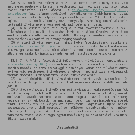
(3)
A szakértői véleményt a MAB – a formai követelményeknek való
megfelelés esetén – a kérelem érkeztetésétől számított százhúsz napon belül
köteles elkészíteni. Ezen időpont – a
felsőoktatási törvény 110. §-a (6)
bekezdésben
foglalt eljárás kivételével – egy alkalommal újabb harminc nappal
meghosszabbítható. Az eljárás meghosszabbításáról a MAB köteles írásban
tájékoztatni a szakértői vélemény kezdeményezőjét. A hatósági ellenőrzés során
kért szakértői vélemény elkészítésének határideje harminc nap.
(4)
Ha a kérelem nem felel meg a formai követelményeknek, a MAB
Titkársága a kérelmezőt hiánypótlásra hívja fel határidő tűzésével. A határidő
eredménytelen elteltét követően a MAB Titkársága a kérelmet visszaküldi a
kérelmezőnek a szakértői vélemény megtagadásával.
(5)
A szakértői vélemény ellen nincs helye fellebbezésnek, azonban a
felsőoktatási törvény 106. §-a
szerinti eljárásban írásba foglalt indoklással
felülvizsgálata kérhető. A szakértői vélemény mellékleteként csatolni kell a MAB
által felkért szakértők írásos szakvéleményét, ha azt az előterjesztő kérte.
13. §
(1)
A MAB a felsőoktatási intézmények működésével kapcsolatos, a
felsőoktatási törvény 110. §-a
szerinti minőséghitelesítés keretében munkatervet
készít a képzési, az azzal összefüggő tudományos, valamint a művészeti alkotó
tevékenység rendszeres értékelésére, amelyben meghatározza a vizsgálatok
várható időpontját. A vizsgálatokról írásbeli értékelést készít.
(2)
A minőséghitelesítési vizsgálatokban részt vevő szakértőket (a
továbbiakban: látogató bizottság) az elnök előterjesztése alapján a MAB Testülete
jelöli ki.
(3)
A látogató bizottság értékelő jelentését a vizsgálat megkezdésétől számított
százhúsz napon belül kell elkészíteni. A MAB elnöke a jelentést, annak
elkészültét követő harminc napon belül megküldi az érintett intézmény
vezetőjének, akinek további harminc napon belül joga van írásbeli észrevételt
tenni. Amennyiben szükséges az észrevétellel kapcsolatos újabb adatok
beszerzése, erre a MAB szervezeti és működési szabályzatában leírt módon
lehetőséget kell nyújtani. Az értékelést és a felsőoktatási intézmény észrevételét
tartalmazó iratot a Testület tagjai együtt kapják meg, és az értékelésről vita után,
titkosan szavaznak.
A szakértői díj