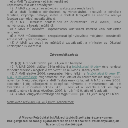
e)
a MAB Testületének eljárási rendjével
kapcsolatos részletes szabályokat.
(2)
A MAB szervezeti és működési szabályzata rendelkezik
a)
a MAB Testülete döntéseinek nyilvántartásáról, amelyből a döntések
tartalma, időpontja, hatálya, illetve a döntést támogatók és ellenzők aránya
(esetleg személye) megállapítható,
b)
a MAB Testülete döntéseinek az érintettekkel való közlési, illetve
nyilvánosságra hozatali módjáról,
c)
a MAB működésével kapcsolatosan keletkezett iratokba való betekintés
rendjéről,
d)
a MAB működésének, szolgáltatásai igénybevétele módjának, beszámolói
közlésének nyilvánosságáról.
(3)
A MAB szervezeti és működési szabályzatát a miniszter az Oktatási
Közlönyben is közzéteszi.
Záró rendelkezések
7
21. §
(1)
E rendelet 2006. július 1-jén lép hatályba.
(2)
A MAB 2006. október 31-ig elkészíti a
felsőoktatási törvény
és e rendelet
rendelkezéseinek megfelelő szervezeti és működési szabályzatát.
(3)
A MAB elnöke 2006. szeptember 1-jéig felkéri a
felsőoktatási törvény 111.
§-a (1) bekezdésben
meghatározott testületeket és szervezeteket, hogy 2006.
november 1-jéig delegálják a MAB Testületének új tagjait. A MAB elnöke 2006.
december 1-jéig előterjeszti a delegáltak névsorát a miniszternek, aki azt
továbbítja a miniszterelnöknek. Az új Testület a korábbi elnök és tagok
mandátumának lejártát követően, 2007. január 1-jétől látja el feladatait.
(4)
A MAB Felügyelő Bizottságának tagjait 2006. július 1-jével meg kell bízni.
Melléklet a 69/2006. (III. 28.) Korm. rendelethez
A Magyar Felsőoktatási Akkreditációs Bizottság részére – a nem
közigazgatási hatósági eljárás keretében adott szakértői véleménye alapján –
fizetendő szakértői díjak