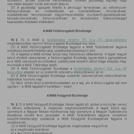
részeként, annak szakmai irányításával működő gazdasági egység vagy
szerződés alapján külső szervezet látja el.
(3)
A gazdasági igazgató felelős a pénzügyi tervezéssel, az előirányzat-
felhasználással és -módosítással, az üzemeltetéssel, fenntartással,
működtetéssel, beruházással, vagyonhasználattal, munkaerő-gazdálkodással,
készpénzkezeléssel, könyvvezetéssel és beszámolási kötelezettséggel
kapcsolatos feladatok ellátásáért.
A MAB Felülvizsgálati Bizottsága
18. §
(1)
A MAB a
felsőoktatási törvény 111. §-a (7) bekezdésében
meghatározottak szerint Felülvizsgálati Bizottságot hoz létre.
(2)
A MAB Felülvizsgálati Bizottsága tagjaira a MAB Testületének tagjaira
vonatkozó összeférhetetlenségi szabályokat alkalmazni kell.
(3)
A tagokat a MAB elnöke bízza meg hároméves időtartamra. A tagok maguk
közül elnököt választanak, a Felülvizsgálati Bizottság ügyrendjét a jogszabályok
és a MAB szervezeti és működési szabályzata keretein belül maga állapítja meg,
munkáját a MAB Titkársága segíti.
(4)
A MAB Felülvizsgálati Bizottsága a
felsőoktatási törvény 106. §-a (8)
bekezdése
alapján az új szakértői vélemény elkészítésekor jár el.
(5)
A MAB Felülvizsgálati Bizottsága szakértői véleményének elkészítésének
határideje harminc nap.
(6)
Nem vehet részt a döntéshozatalban az a tag, aki a felülvizsgálat alá vont
ügyben – a MAB tagjaként korábban – eljárt.
A MAB Felügyelő Bizottsága
19. §
(1)
A MAB Felügyelő Bizottsága három tagból áll, akiket a miniszter nevez
ki ötéves időtartamra. A megbízás meghosszabbítható. A tagok közül egy
személyre a Magyar Rektori Konferencia, egy személyre a Magyar Tudományos
Akadémia elnöke tesz javaslatot. A MAB Testületének tagjaira vonatkozó
összeférhetetlenségi szabályok a MAB Felügyelő Bizottságának tagjaira is
vonatkoznak.
(2)
A MAB Felügyelő Bizottsága tagjának megbízatása megszűnik
a)
a megbízatás lejártával,
b)
a tag írásos lemondásával,