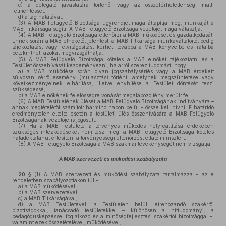
c)
a delegáló javaslatára történő, vagy az összeférhetetlenség miatti
felmentéssel,
d)
a tag halálával.
(3)
A MAB Felügyelő Bizottsága ügyrendjét maga állapítja meg, munkáját a
MAB Titkársága segíti. A MAB Felügyelő Bizottsága vezetőjét maga választja.
(4)
A MAB Felügyelő Bizottsága ellenőrzi a MAB működését és gazdálkodását.
Ennek során a MAB elnökétől jelentést, a MAB Titkársága munkavállalóitól pedig
tájékoztatást vagy felvilágosítást kérhet, továbbá a MAB könyveibe és irataiba
betekinthet, azokat megvizsgálhatja.
(5)
A MAB Felügyelő Bizottsága köteles a MAB elnökét tájékoztatni és a
Testület összehívását kezdeményezni, ha arról szerez tudomást, hogy
a)
a MAB működése során olyan jogszabálysértés vagy a MAB érdekeit
súlyosan sértő esemény (mulasztás) történt, amelynek megszüntetése vagy
következményeinek elhárítása, illetve enyhítése a Testület döntését teszi
szükségessé,
b)
a MAB elnökének felelősségre vonását megalapozó tény merült fel.
(6)
A MAB Testületének ülését a MAB Felügyelő Bizottságának indítványára –
annak megtételétől számított harminc napon belül – össze kell hívni. E határidő
eredménytelen eltelte esetén a testületi ülés összehívására a MAB Felügyelő
Bizottságának vezetője is jogosult.
(7)
Ha a MAB Testülete a törvényes működés helyreállítása érdekében
szükséges intézkedéseket nem teszi meg, a MAB Felügyelő Bizottsága köteles
haladéktalanul értesíteni a törvényességi ellenőrzést ellátó minisztert.
(8)
A MAB Felügyelő Bizottsága a MAB szakmai tevékenységét nem vizsgálja.
A MAB szervezeti és működési szabályzata
20. §
(1)
A MAB szervezeti és működési szabályzata tartalmazza – az e
rendeletben szabályozottakon túl –
a)
a MAB működésével,
b)
a MAB szervezetével,
c)
a MAB Titkárságával,
d)
a MAB Testületével, a Testületen belül létrehozandó szakértői
bizottságokkal, tanácsadó testületekkel – különösen a hittudományi, a
pedagógusképzéssel foglalkozó és a minőségfejlesztési szakértői bizottsággal –,
valamint ezek összetételével, működésével,