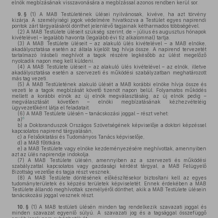
elnök megbízásának visszavonására a megbízással azonos rendben kerül sor.
9. §
(1)
A MAB Testületének ülései nyilvánosak, kivéve, ha azt törvény
kizárja. A személyiségi jogok védelmére hivatkozva a Testület egyes napirendi
pontok zárt tárgyalásáról dönthet jelenlévő tagjainak kétharmados többségével.
(2)
A MAB Testülete üléseit szükség szerint, de – július és augusztus hónapok
kivételével – legalább havonta (legalább évi tíz alkalommal) tartja.
(3)
A MAB Testülete üléseit – az alakuló ülés kivételével – a MAB elnöke,
akadályoztatása esetén az általa kijelölt tag hívja össze. A napirend tervezetét
tartalmazó írásbeli meghívót a tagok részére legkésőbb az ülést megelőző
nyolcadik napon meg kell küldeni.
(4)
A MAB Testülete üléseit – az alakuló ülés kivételével – az elnök, illetve
akadályoztatása esetén a szervezeti és működési szabályzatban meghatározott
más tag vezeti.
(5)
A MAB Testületének alakuló ülését a MAB korábbi elnöke hívja össze és
vezeti le a tagok megbízását követő tizenöt napon belül. Folyamatos működés
mellett a korábbi elnök az új elnök megválasztásáig, az új elnök pedig –
megválasztását követően – elnöki megbízatásának kézhezvételéig
ügyvezetőként látja el feladatait.
(6)
A MAB Testülete ülésén – tanácskozási joggal – részt vehet:
6
a)
b)
a Doktoranduszok Országos Szövetségének képviselője a doktori képzéssel
kapcsolatos napirend tárgyalásán,
c)
a Felsőoktatási és Tudományos Tanács képviselője,
d)
a MAB főtitkára,
e)
a MAB Testülete vagy elnöke kezdeményezésére meghívottak, amennyiben
azt az ülés napirendje indokolja.
(7)
A MAB Testülete ülésén, amennyiben az a szervezeti és működési
szabályzattal kapcsolatos vagy gazdasági kérdést tárgyal, a MAB Felügyelő
Bizottság vezetője és tagja részt vesznek.
(8)
A MAB Testülete döntésének előkészítésekor biztosítani kell az egyes
tudományterületek és képzési területek képviseletét. Ennek érdekében a MAB
Testülete állandó meghívottak személyéről dönthet, akik a MAB Testülete ülésein
tanácskozási joggal vesznek részt.
10. §
(1)
A MAB testületi ülésén minden tag rendelkezik szavazati joggal és
minden szavazat egyenlő súlyú. A szavazati jog és a tagsággal összefüggő