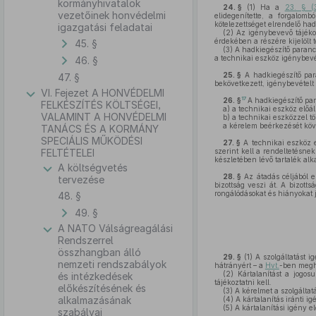
kormányhivatalok
24. §
(1)
Ha a
23. § (
vezetőinek honvédelmi
elidegenítette, a forgalom
kötelezettséget elrendelő had
igazgatási feladatai
(2)
Az igénybevevő tájékoz
érdekében a részére kijelölt
45. §
(3)
A hadkiegészítő parancs
a technikai eszköz igénybevéte
46. §
25. §
A hadkiegészítő para
47. §
bekövetkezett, igénybevételt 
VI. Fejezet A HONVÉDELMI
17
26. §
A hadkiegészítő par
FELKÉSZÍTÉS KÖLTSÉGEI,
a)
a technikai eszköz előál
VALAMINT A HONVÉDELMI
b)
a technikai eszközzel tör
a kérelem beérkezését köve
TANÁCS ÉS A KORMÁNY
SPECIÁLIS MŰKÖDÉSI
27. §
A technikai eszköz e
FELTÉTELEI
szerint kell a rendeltetésnek
készletében lévő tartalék al
A költségvetés
28. §
Az átadás céljából el
tervezése
bizottság veszi át. A bizotts
rongálódásokat és hiányokat j
48. §
49. §
A NATO Válságreagálási
Rendszerrel
összhangban álló
29. §
(1)
A szolgáltatást ig
nemzeti rendszabályok
hátrányért – a
Hvt.
-ben megha
(2)
Kártalanítást a jogosul
és intézkedések
tájékoztatni kell.
előkészítésének és
(3)
A kérelmet a szolgáltat
alkalmazásának
(4)
A kártalanítás iránti ig
(5)
A kártalanítási igény e
szabályai