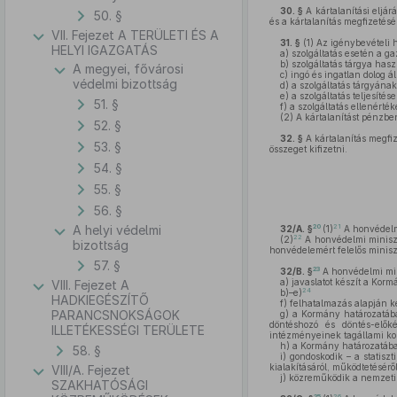
30. §
A kártalanítási eljár
50. §
és a kártalanítás megfizetésé
VII. Fejezet A TERÜLETI ÉS A
31. §
(1)
Az igénybevételi h
HELYI IGAZGATÁS
a)
szolgáltatás esetén a gaz
b)
szolgáltatás tárgya has
A megyei, fővárosi
c)
ingó és ingatlan dolog ál
védelmi bizottság
d)
a szolgáltatás tárgyána
e)
a szolgáltatás teljesítés
51. §
f)
a szolgáltatás ellenérték
(2)
A kártalanítást pénzben
52. §
32. §
A kártalanítás megfize
53. §
összeget kifizetni.
54. §
55. §
56. §
20
21
A helyi védelmi
32/A. §
(1)
A honvédelmi
22
(2)
A honvédelmi minisz
bizottság
honvédelemért felelős minisz
57. §
23
32/B. §
A honvédelmi min
a)
javaslatot készít a Kormá
VIII. Fejezet A
24
b)–e)
HADKIEGÉSZÍTŐ
f)
felhatalmazás alapján k
PARANCSNOKSÁGOK
g)
a Kormány határozatában
döntéshozó és döntés-elők
ILLETÉKESSÉGI TERÜLETE
intézményeinek tagállami kor
h)
a Kormány határozatában
58. §
i)
gondoskodik – a statiszti
kialakításáról, működtetéséről
VIII/A. Fejezet
j)
közreműködik a nemzeti f
SZAKHATÓSÁGI
25
26