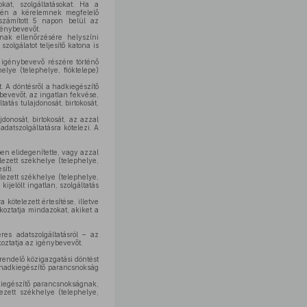
at, szolgáltatásokat. Ha a
letén a kérelemnek megfelelő
 számított 5 napon belül az
génybevevőt.
nak ellenőrzésére helyszíni
olgálatot teljesítő katona is
 igénybevevő részére történő
elye (telephelye, fióktelepe)
. A döntésről a hadkiegészítő
bevevőt, az ingatlan fekvése,
tatás tulajdonosát, birtokosát,
donosát, birtokosát, az azzal
adatszolgáltatásra kötelezi. A
zben elidegenítette, vagy azzal
lezett székhelye (telephelye,
síti.
elezett székhelye (telephelye,
ijelölt ingatlan, szolgáltatás
kötelezett értesítése, illetve
ékoztatja mindazokat, akiket a
res adatszolgáltatásról – az
koztatja az igénybevevőt.
rendelő közigazgatási döntést
es hadkiegészítő parancsnokság
kiegészítő parancsnokságnak,
ezett székhelye (telephelye,