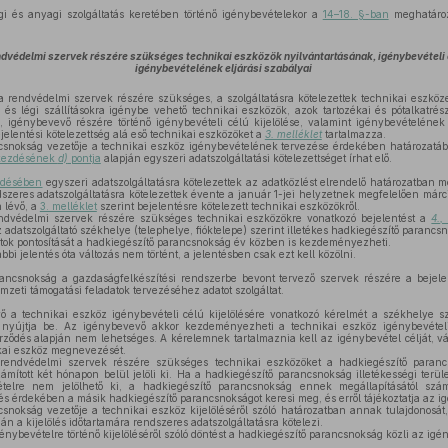
i és anyagi szolgáltatás keretében történő igénybevételekor a
14–18. §-ban
meghatározo
dvédelmi szervek részére szükséges technikai eszközök nyilvántartásának, igénybevételi 
igénybevételének eljárási szabályai
rendvédelmi szervek részére szükséges, a szolgáltatásra kötelezettek technikai eszköz
i és légi szállításokra igénybe vehető technikai eszközök, azok tartozékai és pótalkatrés
a, igénybevevő részére történő igénybevételi célú kijelölése, valamint igénybevételének
jelentési kötelezettség alá eső technikai eszközöket a
3. melléklet
tartalmazza.
snokság vezetője a technikai eszköz igénybevételének tervezése érdekében határozatában
ekezdésének
d)
pontja
alapján egyszeri adatszolgáltatási kötelezettséget írhat elő.
zdésében
egyszeri adatszolgáltatásra kötelezettek az adatközlést elrendelő határozatban me
szeres adatszolgáltatásra kötelezettek évente a január 1-jei helyzetnek megfelelően márci
 lévő, a
3. melléklet
szerint bejelentésre kötelezett technikai eszközökről.
védelmi szervek részére szükséges technikai eszközökre vonatkozó bejelentést a
4.,
datszolgáltató székhelye (telephelye, fióktelepe) szerint illetékes hadkiegészítő parancsno
ok pontosítását a hadkiegészítő parancsnokság év közben is kezdeményezheti.
i jelentés óta változás nem történt, a jelentésben csak ezt kell közölni.
ncsnokság a gazdaságfelkészítési rendszerbe bevont tervező szervek részére a bejelen
zeti támogatási feladatok tervezéséhez adatot szolgáltat.
a technikai eszköz igénybevételi célú kijelölésére vonatkozó kérelmét a székhelye sze
nyújtja be. Az igénybevevő akkor kezdeményezheti a technikai eszköz igénybevételi
rződés alapján nem lehetséges. A kérelemnek tartalmaznia kell az igénybevétel célját, vá
kai eszköz megnevezését.
ndvédelmi szervek részére szükséges technikai eszközöket a hadkiegészítő paranc
ámított két hónapon belül jelöli ki. Ha a hadkiegészítő parancsnokság illetékességi ter
telre nem jelölhető ki, a hadkiegészítő parancsnokság ennek megállapításától szá
lés érdekében a másik hadkiegészítő parancsnokságot keresi meg, és erről tájékoztatja az i
nokság vezetője a technikai eszköz kijelöléséről szóló határozatban annak tulajdonosát,
án a kijelölés időtartamára rendszeres adatszolgáltatásra kötelezi.
énybevételre történő kijelöléséről szóló döntést a hadkiegészítő parancsnokság közli az ig