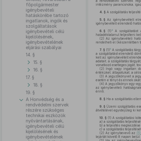
a rendvédelmi szervek regio
főpolgármester
intézmény parancsnoka, igazg
igénybevételi
4. §
A szolgáltatás teljesít
hatáskörébe tartozó
5. §
Az igénybevételt elren
ingatlanok, ingók és
igénybevételt elrendelő ható
szolgáltatások
4
igénybevételi célú
6. §
(1)
A szolgáltatást 
haladéktalanul teljesíteni kel
kijelölésének,
(2)
Az igénybevételi hatós
igénybevételének
rendelheti el (készenlétben ta
eljárási szabályai
5
7. §
(1)
A szolgáltatás tárg
a szolgáltatást elrendelő dö
14. §
kell az igénybevételt elrende
adatait, a szolgáltatás tárgy
15. §
vonatkozó esetleges jogát, to
(2)
Ingó vagy ingatlan do
16. §
értéküket, állapotukat, a cél
(3)
A jegyzőkönyvet a jegyz
17. §
esetén e tényt és ennek okát
(4)
A jegyzőkönyv egy-egy 
18. §
az igénybevételi hatóságnak
érinti.
19. §
A Honvédség és a
8. §
Ha a szolgáltatás elle
rendvédelmi szervek
9. §
Üzemi szolgáltatás ese
részére szükséges
átvételével egyidejűleg ki kell
technikai eszközök
10. §
(1)
A szolgáltatási kö
nyilvántartásának,
a)
a szolgáltatás teljesíté
igénybevételi célú
b)
a teljesítés megkezdése 
c)
a szolgáltatás teljesítésé
kijelölésének és
(2)
Az igénybevevő az
(1
igénybevételének
lejártát követő 8 napon belül 
(3)
Ha az igénybevevőnek t