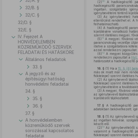
32/A. §
10
(2)
A hadkiegészítő par
hadkiegészítő parancsnokság
32/B. §
ingatlan, szolgáltatás igé
igénybevételre történő kijelö
32/C. §
(3)
Az igénybevételi ható
ellenőrzést rendelhet el. A 
32/D. §
felhatalmazható.
(4)
A hadkiegészítő paranc
32/E. §
kijelölésére vonatkozó határ
szerint illetékes megyei, fővá
IV. Fejezet A
11
(5)
A megyei, fővárosi véd
HONVÉDELEMBEN
parancsnokság vezetője útján
KÖZREMŰKÖDŐ SZERVEK
illetve a szolgáltatásra kötel
azzal rendelkezni jogosultat.
FELADATAI ÉS HATÁSKÖRE
12
(6)
A megyei közgyűlés el
rendelkezni jogosultat a
Hvt.
Általános feladatok
határozatot a hadkiegészítő p
33. §
16. §
(1)
Ha a
15. § (6) be
más ok miatt már nem rendelk
A jegyző és az
fióktelepe) szerint illetékes
építésügyi hatóság
(2)
Az igénybevevő tájékozt
honvédelmi feladatai
fióktelepe) szerint illetékes
igénybevételére a továbbiak
34. §
(3)
A megyei, fővárosi védel
az igénybevevő tájékoztatása 
35. §
kijelölésről tájékoztatott.
36. §
17. §
A hadkiegészítő para
adatokban bekövetkezett, igé
37. §
18. §
(1)
Az igénybevevő igé
A honvédelemben
az ingatlan fekvése, szolgált
készíti elő.
közreműködő szervek
13
(2)
Az igénybevételről s
sorozással kapcsolatos
valamint a hadkiegészítő pa
feladatai
fióktelepe) szerint illetékes 