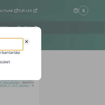
s Portál
EUR-LEX
ELI
+
rbantartási
 törvény
egyes
ésüket
(2) bekezdésének
a)
pontjában
,
(5) bekezdésében
, valamint a
désének
c)
,
g)–h)
pontjára
– a