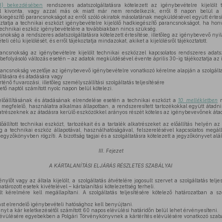
3) bekezdésében
rendszeres adatszolgáltatásra kötelezett az igénybevételre kijelölt
ból kivonta, vagy azzal más ok miatt már nem rendelkezik, erről 8 napon belül a r
kiegészítő parancsnokságot az erről szóló okiratok másolatának megküldésével együtt értesít
tatja a technikai eszközt igénybevételre kijelölő hadkiegészítő parancsnokságot, ha hon
 technikai eszköz igénybevételére a továbbiakban nincs szükség.
nokság a rendszeres adatszolgáltatásra kötelezett értesítése, illetőleg az igénybevevő nyi
li célú kijelölését, és erről tájékoztatja mindazokat, akiket a kijelölésről tájékoztatott.
ncsnokság az igénybevételre kijelölt technikai eszközzel kapcsolatos rendszeres adatsz
befolyásoló változás esetén – az adatok megküldésével évente április 30-ig tájékoztatja az
ancsnokság vezetője az igénybevevő igénybevételre vonatkozó kérelme alapján a szolgáltat
lítására és átadására vagy
ténő fuvarozási, illetőleg személyszállítási szolgáltatás teljesítésére
tő naptól számított nyolc napon belül kötelezi.
lőállításának és átadásának elrendelése esetén a technikai eszközt a
10. mellékletben
m
 megfelelő, használatra alkalmas állapotban, a rendszeresített tartozékokkal együtt átadni.
katrészeknek az átadásra kerülő eszközökkel arányos részét köteles az igénybevevőnek áta
őállított technikai eszközt, tartozékait és a tartalék alkatrészeket az előállítás helyén az
ág a technikai eszköz állapotával, használhatóságával, felszerelésével kapcsolatos megálla
egyzőkönyvben rögzíti. A bizottság tagjai és a szolgáltatásra kötelezett a jegyzőkönyvet aláí
III. Fejezet
A KÁRTALANÍTÁSI ELJÁRÁS RÉSZLETES SZABÁLYAI
énylőt vagy az általa kijelölt, a szolgáltatás átvételére jogosult szervet a szolgáltatás telj
tározott esetek kivételével – kártalanítási kötelezettség terheli.
t kérelmére kell megállapítani. A szolgáltatás teljesítésére kötelező határozatban a szol
ást elrendelő igénybevételi hatósághoz kell benyújtani.
ényt a kár keletkezésétől számított 60 napos elévülési határidőn belül lehet érvényesíteni.
lévülésére egyebekben a Polgári Törvénykönyvnek a kártérítés elévülésére vonatkozó szabá