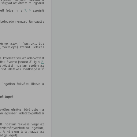
tárgyát az átvételre jogosult
kell felvenni a
7. §
szerinti
a befogadó nemzeti támogatás
rtve azok infrastrukturális
 fióktelepe) szerint illetékes
a kötelezettek az adatközlést
ettek évente január 31-ig a
2.
atközlést ingatlan esetén az
rint illetékes hadkiegészítő
 ingatlan fekvése, illetve a
ok, ingók
gyűlés elnöke, fővárosban a
n egyszeri adatszolgáltatási
elt ingatlan fekvése vagy az
kezdeményezheti az ingatlan,
s. A kérelem tartalmazza az
t (jellegét).