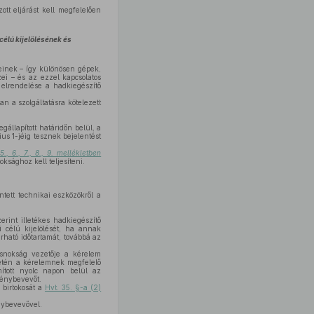
tt eljárást kell megfelelően
célú kijelölésének és
einek – így különösen gépek,
zei – és az ezzel kapcsolatos
 elrendelése a hadkiegészítő
 a szolgáltatásra kötelezett
gállapított határidőn belül, a
us 1-jéig tesznek bejelentést
 5., 6., 7., 8., 9. mellékletben
ksághoz kell teljesíteni.
tett technikai eszközökről a
rint illetékes hadkiegészítő
 célú kijelölését, ha annak
rható időtartamát, továbbá az
snokság vezetője a kérelem
ületén a kérelemnek megfelelő
mított nyolc napon belül az
génybevevőt.
 birtokosát a
Hvt. 35. §-a (2)
énybevevővel.