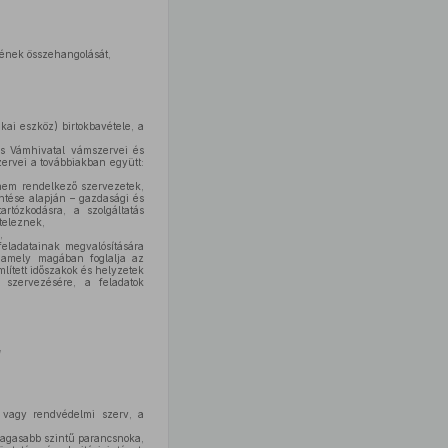
gének összehangolását,
ai eszköz) birtokbavétele, a
s Vámhivatal vámszervei és
ervei a továbbiakban együtt:
nem rendelkező szervezetek,
ntése alapján – gazdasági és
artózkodásra, a szolgáltatás
teleznek,
,
eladatainak megvalósítására
g, amely magában foglalja az
mlített időszakok és helyzetek
, szervezésére, a feladatok
I
 vagy rendvédelmi szerv, a
magasabb szintű parancsnoka,