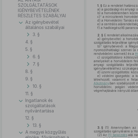
SZOLGÁLTATÁSOK
1. §
Ez a rendelet határozz
a)
a gazdasági és anyagi sz
IGÉNYBEVÉTELÉNEK
b)
a honvédelemben közrem
RÉSZLETES SZABÁLYAI
2
c)
a miniszterek honvédel
d)
a Honvédelmi Tanács és 
Az igénybevétel
e)
a centrális alárendeltsé
általános szabályai
f)
a hadkiegészítő parancsn
3. §
2. §
E rendelet alkalmazá
a)
igénybevétel:
a honvédel
4. §
szolgáltatás teljesítése igény
3
b)
igénybevevő: a Magya
5. §
nyomozóhatósági szervei (a 
rendvédelmi szervek) és a
H
6. §
c)
szolgáltatásra kötelezett
amelyeket a honvédelem fela
7. §
anyagi szolgáltatás teljesí
igénybevételéhez szükséges 
8. §
d)
üzemi szolgáltatás:
közsz
e)
védelmi igazgatás:
a kö
9. §
létrehozott, valamint e fel
Alkotmány
ban szabályozott m
10. §
honvédelmi, polgári védelm
végrehajtására irányuló álla
11. §
Ingatlanok és
szolgáltatások
nyilvántartása
12. §
13. §
3. §
(1)
Amennyiben az ig
A megyei közgyűlés
szolgáltatás igénylésére a Ho
(2)
Az
(1) bekezdés
alá ne
elnöke, fővárosban a