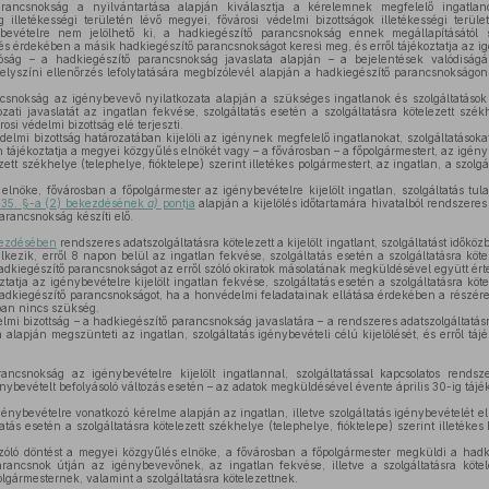
ancsnokság a nyilvántartása alapján kiválasztja a kérelemnek megfelelő ingatlanok
 illetékességi területén lévő megyei, fővárosi védelmi bizottságok illetékességi terü
nybevételre nem jelölhető ki, a hadkiegészítő parancsnokság ennek megállapításától
lés érdekében a másik hadkiegészítő parancsnokságot keresi meg, és erről tájékoztatja az i
ság – a hadkiegészítő parancsnokság javaslata alapján – a bejelentések valódiságá
helyszíni ellenőrzés lefolytatására megbízólevél alapján a hadkiegészítő parancsnokságon sz
snokság az igénybevevő nyilatkozata alapján a szükséges ingatlanok és szolgáltatások
ozati javaslatát az ingatlan fekvése, szolgáltatás esetén a szolgáltatásra kötelezett székh
rosi védelmi bizottság elé terjeszti.
elmi bizottság határozatában kijelöli az igénynek megfelelő ingatlanokat, szolgáltatásokat
 tájékoztatja a megyei közgyűlés elnökét vagy – a fővárosban – a főpolgármestert, az igény
ezett székhelye (telephelye, fióktelepe) szerint illetékes polgármestert, az ingatlan, a szolgál
nöke, fővárosban a főpolgármester az igénybevételre kijelölt ingatlan, szolgáltatás tulaj
 35. §-a (2) bekezdésének
a)
pontja
alapján a kijelölés időtartamára hivatalból rendszeres 
arancsnokság készíti elő.
kezdésében
rendszeres adatszolgáltatásra kötelezett a kijelölt ingatlant, szolgáltatást időkö
ezik, erről 8 napon belül az ingatlan fekvése, szolgáltatás esetén a szolgáltatásra köte
 hadkiegészítő parancsnokságot az erről szóló okiratok másolatának megküldésével együtt érte
atja az igénybevételre kijelölt ingatlan fekvése, szolgáltatás esetén a szolgáltatásra köt
 hadkiegészítő parancsnokságot, ha a honvédelmi feladatainak ellátása érdekében a részére k
ban nincs szükség.
mi bizottság – a hadkiegészítő parancsnokság javaslatára – a rendszeres adatszolgáltatásra 
alapján megszünteti az ingatlan, szolgáltatás igénybevételi célú kijelölését, és erről táj
ncsnokság az igénybevételre kijelölt ingatlannal, szolgáltatással kapcsolatos rendsze
nybevételt befolyásoló változás esetén – az adatok megküldésével évente április 30-ig tájé
nybevételre vonatkozó kérelme alapján az ingatlan, illetve szolgáltatás igénybevételét el
atás esetén a szolgáltatásra kötelezett székhelye (telephelye, fióktelepe) szerint illeték
zóló döntést a megyei közgyűlés elnöke, a fővárosban a főpolgármester megküldi a had
rancsnok útján az igénybevevőnek, az ingatlan fekvése, illetve a szolgáltatásra kötel
polgármesternek, valamint a szolgáltatásra kötelezettnek.