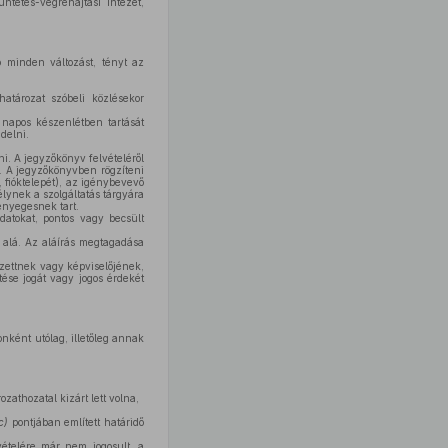
ntetés-végrehajtási intézet,
ló minden változást, tényt az
atározat szóbeli közlésekor
 napos készenlétben tartását
ndelni.
nni. A jegyzőkönyv felvételéről
. A jegyzőkönyvben rögzíteni
, fióktelepét), az igénybevevő
élynek a szolgáltatás tárgyára
ényegesnek tart.
atokat, pontos vagy becsült
a alá. Az aláírás megtagadása
zettnek vagy képviselőjének,
ése jogát vagy jogos érdekét
onként utólag, illetőleg annak
zathozatal kizárt lett volna,
c)
pontjában említett határidő
ételére már nem jogosult, a