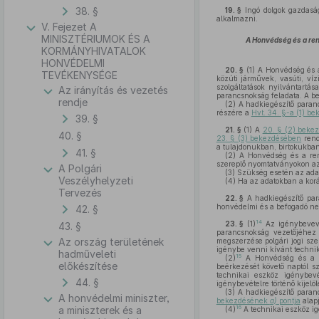
38. §
19. §
Ingó dolgok gazdaság
alkalmazni.
V. Fejezet A
MINISZTÉRIUMOK ÉS A
A Honvédség és a ren
KORMÁNYHIVATALOK
HONVÉDELMI
20. §
(1)
A Honvédség és a 
TEVÉKENYSÉGE
közúti járművek, vasúti, víz
szolgáltatások nyilvántartás
Az irányítás és vezetés
parancsnokság feladata. A be
rendje
(2)
A hadkiegészítő paranc
részére a
Hvt. 34. §-a (1) b
39. §
21. §
(1)
A
20. § (2) beke
40. §
23. § (3) bekezdésében
rend
a tulajdonukban, birtokukban
41. §
(2)
A Honvédség és a rend
szereplő nyomtatványokon az a
A Polgári
(3)
Szükség esetén az adat
Veszélyhelyzeti
(4)
Ha az adatokban a korább
Tervezés
22. §
A hadkiegészítő para
honvédelmi és a befogadó nem
42. §
14
23. §
(1)
Az igénybevevő 
43. §
parancsnokság vezetőjéhez 
Az ország területének
megszerzése polgári jogi sze
igénybe venni kívánt techni
hadműveleti
15
(2)
A Honvédség és a re
előkészítése
beérkezését követő naptól sz
technikai eszköz igénybevé
44. §
igénybevételre történő kijelö
(3)
A hadkiegészítő parancs
A honvédelmi miniszter,
bekezdésének
a)
pontja
alapj
16
a miniszterek és a
(4)
A technikai eszköz ig