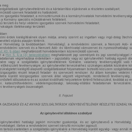
a meg:
olgáltatások igénybevételének és a kártalanítási eljárásnak a részletes szabályait,
űködő szervek feladatát és hatáskörét,
mi igazgatási feladatait, a minisztériumok és a kormányhivatalok honvédelmi tevékenysé
a Kormány speciális működésének feltételeit,
gű területi és helyi védelmi igazgatási szervek honvédelmi feladatait,
okságok illetékességi területét.
sában
mi érdek kielégítésének olyan módja, amely szerint az ingatlan vagy ingó dolog (technik
bevételi eljárás alapján történik,
r Honvédség (a továbbiakban: Honvédség), a rendvédelmi szervek, a Nemzeti Adó- é
rendvédelmi szervek és a Nemzeti Adó- és Vámhivatal vámszervei és nyomozóhatósági sz
vt. 43. §-ában
meghatározott honvédelemben közreműködő szervek,
:
a
Hvt. 5. §-a (3) bekezdésében
meghatározott jogi személyek és jogi személyiséggel 
datainak végrehajtása érdekében – jogszabály vagy az igénybevételi hatóság egyedi dö
tésére vagy a szolgáltatás igénybevételének tűrésére, valamely tevékenységtől való t
előkészületi tevékenységre, az igénybevétel tervezéséhez szükséges adatok közlésére kö
ükségletet kielégítő alapvető szolgáltatásokat folyamatosan biztosító közüzem szolgáltatása
zigazgatás részét képező feladat- és szervezeti rendszer. Az állam komplex védelmi f
adatra kijelölt közigazgatási szervek által végzett végrehajtó, rendelkező tevékenysé
inősített időszakokra és az azokat kiváltható helyzetekre történő felkészülést, továbbá az e
i, katasztrófavédelmi, védelemgazdasági, lakosság-ellátási feladatainak tervezésére
mi tevékenységek összességét.
II. Fejezet
A GAZDASÁGI ÉS AZ ANYAGI SZOLGÁLTATÁSOK IGÉNYBEVÉTELÉNEK RÉSZLETES SZABÁLYA
Az igénybevétel általános szabályai
énybevételi hatósági jogkört miniszter gyakorolja, és az igénybevevő a Honvédség
nvédséget, illetve a rendvédelmi szervet irányító miniszter jogosult.
m tartozó esetekben a szolgáltatás igénylésére a Honvédség kijelölt egység- vagy annál 