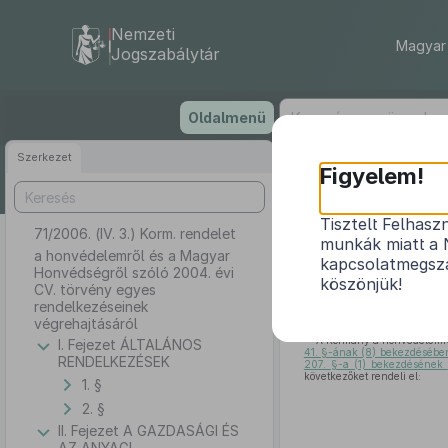
Nemzeti
Magyar 
Jogszabálytár
Ugrás
Oldalmenü
a
tartalomra
Szerkezet
Figyelem!
Tisztelt Felhasz
71/2006. (IV. 3.) Korm. rendelet
a honvédelem
munkák miatt a 
a honvédelemről és a Magyar
kapcsolatmegsza
Honvédségről szóló 2004. évi
köszönjük!
CV. törvény egyes
rendelkezéseinek
végrehajtásáról
A Kormány a honvédelemrő
I. Fejezet ÁLTALÁNOS
41. §-ának (8) bekezdésébe
RENDELKEZÉSEK
207. §-a (1) bekezdésének
következőket rendeli el:
1. §
2. §
II. Fejezet A GAZDASÁGI ÉS
AZ ANYAGI