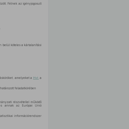
özött. Félnek az igényjogosult
,
 belül köteles a kártalanítási
tásköröket, amelyeket a
Hvt.
a
atározott feladatkörében
mányzati részvétellel működő
, és annak az Európai Unió
atisztikai információrendszer