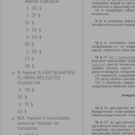
eljárási szabályai
szolgáltatás tárgyát az igén
személynek a jogosultság meg
20. §
(4)
A szolgáltatási kötel
tartalommal.
21. §
6
11. §
A szövetségi kötele
22. §
részletes kormányzati feladat
23. §
24. §
12. §
A honvédelmi felad
25. §
szolgáltatásait is – és szolg
jegyző, valamint az általa át
26. §
7
13. §
(1)
Az
1. mellékletb
27. §
elrendelő határozatban megál
melléklet
szerinti formanyom
28. §
ingatlan fekvése szerint, s
III. Fejezet A KÁRTALANÍTÁSI
parancsnoksághoz is teljesíte
(2)
Ingatlanról, szolgáltatá
ELJÁRÁS RÉSZLETES
(3)
Ha az előző évi jelentés
SZABÁLYAI
8
(4)
A bejelentés alapján 
szolgáltatásra kötelezett szé
29. §
A megyei
30. §
31. §
14. §
Az igénybevétel ter
32. §
főpolgármester határozatába
kötelezettséget írhat elő. A h
III/A. Fejezet A honvédelmi
9
miniszter feladat- és
15. §
(1)
Az igénybevevő a
igénybevevő székhelye szeri
hatásköre
szolgáltatás igénybevételi
igénybevétel célját, várható i