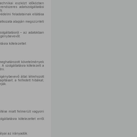
 technikai eszközt időközben
endszeres adatszolgáltatási
i.
védelmi feladatainak ellátása
latkozata alapján megszünteti
olgáltatásról – az adatokban
 igénybevevőt.
ásra kötelezettet
eghatározott követelmények
 A szolgáltatásra kötelezett a
dni.
 igénybevevő által létrehozott
pításait, a felfedett hibákat,
rják.
esítése miatt felmerült vagyoni
gáltatásra kötelezettet erről
lyai az irányadók.