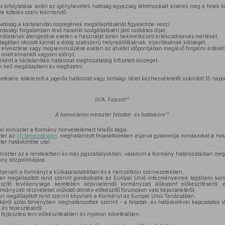
ás lefolytatása során az igénybevételi hatóság egyezség létrehozását kíséreli meg a felek k
re köteles szerv tekintendő.
atóság a kártalanítás összegének megállapításánál figyelembe veszi:
dasági forgalomban lévő hasonló szolgáltatásért járó szokásos díjat,
ználatának átengedése esetén a használat során bekövetkezett értékcsökkenés mértékét,
lagában okozott kárnál a dolog szakszerű helyreállításának, kijavításának költségét,
k elvesztése vagy megsemmisülése esetén az átvétel időpontjában meglévő forgalmi értékét
e miatt elmaradt vagyoni előnyt,
eként a kártalanítási határozat meghozataláig kifizetett összeget.
 kell megállapítani és megfizetni.
tésére kötelezett a jogerős határozat vagy bírósági ítélet kézhezvételétől számított 15 napon
18
III/A. Fejezet
19
A honvédelmi miniszter feladat- és hatásköre
 miniszter a Kormány honvédelemért felelős tagja.
ter az
(1) bekezdésben
meghatározott feladatkörében eljárva gyakorolja mindazokat a ha
ter hatáskörébe utal.
iszter az e rendeletben és más jogszabályokban, valamint a Kormány határozataiban megh
ny közpolitikájára,
épviseli a Kormányt a külkapcsolatokban és a nemzetközi szervezetekben,
 megállapított rend szerint gondoskodik az Európai Unió intézményeinek tagállami kor
észítő tevékenysége keretében képviselendő kormányzati álláspont előkészítéséről
mányzati részvétellel működő döntés-előkészítő fórumokon való képviseletéről,
 megállapított rend szerint képviseli a Kormányt az Európai Unió Tanácsában,
káról szóló törvényben meghatározottak szerint – a feladat- és hatáskörével kapcsolatos st
 és fejlesztéséről,
ejlesztési terv előkészítésében és nyomon követésében.