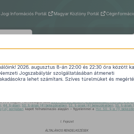
Jogi Információs Portál
Magyar Közlöny Portál
Céginformáció
71/2006. (IV. 3.) Korm. rendelet
nálóink! 2026. augusztus 8-án 22:00 és 22:30 óra között ka
ről és a Magyar Honvédségről szóló
2004. évi CV.
Nemzeti Jogszabálytár szolgáltatásában átmeneti
1
rendelkezéseinek végrehajtásáról
kadásokra lehet számítani. Szíves türelmüket és megért
Hatályos: 2011. 01. 01. – 2011. 12. 31.
l és a Magyar Honvédségről szóló
2004. évi CV. törvény (a továbbiakban: Hvt.) 37. §-a 
n
,
44. §-ában
,
50. §-ának (4) bekezdésében
,
53. §-ának (4) bekezdésében
,
55. §-ának 
c)–e)
pontjában
kapott felhatalmazás alapján – figyelemmel a
Hvt. 50. §-a (1) bekez
I. Fejezet
ÁLTALÁNOS RENDELKEZÉSEK