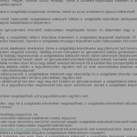
nális, megyei, fővárosi szintű vezetője, illetve a büntetés-végrehajtás esetében a bü
atója jogosult.
ésére a szolgáltatás tulajdonosa, birtokosa, illetve az azzal rendelkezni jogosult kötelezhető.
delő határozattal szolgáltatásra kötelezett köteles a szolgáltatás teljesítését befolyáso
ságnál haladéktalanul bejelenteni.
az igénybevételt elrendelő határozatban megállapított helyen és időpontban vagy a h
l.
ág a szolgáltatás időbeni teljesítése érdekében a szolgáltatás tárgyának legfeljebb 30
rtási határozat). Ilyenkor a szolgáltatás tényleges teljesítését külön határozatban kell elre
yának átadásakor, átvételekor, illetve a szolgáltatás teljesítésekor jegyzőkönyvet kell felve
ntésben megjelölt személy, illetőleg ennek hiányában az igénybevevő köteles gondoskodni
lő hatóság megnevezését, a szolgáltatásra kötelezett nevét, illetve székhelyét (telephelyét
át, teljesítésének helyét, idejét, az igénybevételt elrendelő határozat számát, harmadik szem
vábbá minden olyan tényt vagy adatot, amelyet bármelyik fél a kártalanítás szempontjából l
log átadása esetén a jegyzőkönyvben rögzíteni kell az azok azonosítására alkalmas ad
ra való alkalmasságukat.
őkönyvvezető, a szolgáltatásra kötelezett vagy képviselője és a szolgáltatás átvevője írj
 a jegyzőkönyvben két tanú jelenlétében rögzíteni kell.
példányát át kell adni vagy meg kell küldeni az igénybevevőnek, a szolgáltatásra kötele
 és a jegyzőkönyvben megnevezett más olyan személynek, akinek a szolgáltatás teljesít
nértéke megállapítható, azt a jegyzőkönyvben rögzíteni kell.
tén, vagy ha a szolgáltatás ellenértéke megállapítható, a szolgáltatás ellenértékét időszak
 fizetni.
telezettség megszűnik, ha
sét elrendelő határozat kiadásának indoka megszűnt,
után olyan körülmény merült fel, amelynek alapján szolgáltatás teljesítését elrendelő határo
t elrendelő határozatban megjelölt határidő lejárt.
) bekezdés
a)–b)
pontjaiban
meghatározott körülményekről való tudomásszerzést, illetve a
köteles a szolgáltatás tárgyát a szolgáltatásra kötelezettnek visszaadni.
udomása van arról, hogy a szolgáltatásra kötelezett a szolgáltatás tárgyának visszav