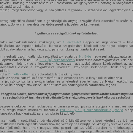
ybevételi hatóság rendelkezésére kell bocsátania. Az igénybevételi hatóság a szolgáltatás 
állapítása után kiadja.
ezettség megszűnésekor vagy a szolgáltatás tárgyának visszaadásakor jegyzőkönyvet 
zettség teljesítése érdekében a gazdasági és anyagi szolgáltatások elrendelése során 
airól szóló kormányrendelet rendelkezéseit is figyelembe kell venni.
Ingatlanok és szolgáltatások nyilvántartása
atok megvalósulásához szükséges, az
1. melléklet
alapján az ingatlanokról – beleé
áltatásokról az ingatlan fekvése, illetve a szolgáltatásra kötelezett székhelye (telephelye,
adott adatok alapján a hadkiegészítő parancsnokság nyilvántartást vezet.
en
meghatározott ingatlanok, szolgáltatások adatait a
14. §-ban
egyszeri adatszolgáltatásr
lapított határidőn belül, a
15. § (6) bekezdésében
rendszeres adatszolgáltatásra kötelez
tatványon jelentik be a jegyzőnek. Az egyszeri adatszolgáltatásra kötelezettnek az ad
zolgáltatás esetén a szolgáltatásra kötelezett székhelye (telephelye, fióktelepe) sze
ni kell.
sról a
2. mellékletben
szereplő adatok tarthatók nyilván.
 óta az adatokban változás nem történt, a jelentésnek csak e tényt kell tartalmaznia.
a jegyző pontosítja a nyilvántartást és a jelentést évente március 1-jéig megküldi az
khelye (telephelye, fióktelepe) szerint illetékes hadkiegészítő parancsnokságnak.
 közgyűlés elnöke, fővárosban a főpolgármester igénybevételi hatáskörébe tartozó ingatlan
és szolgáltatások igénybevételi célú kijelölésének, igénybevételének eljárási szabályai
vezése érdekében – a hadkiegészítő parancsnokság javaslata alapján – a megyei köz
n a szolgáltatásra kötelezett részére a
Hvt. 34. §-a (1) bekezdésének
d)
pontja
alapjá
atározatot a hadkiegészítő parancsnokság készíti elő.
z ingatlan, szolgáltatás igénybevételi célú kijelölésére vonatkozó kérelmét az igény
nt illetékes hadkiegészítő parancsnokság vezetőjéhez nyújtja be. Az igénybevevő akkor 
 célú kijelölését, ha annak megszerzése polgári jogi szerződés alapján nem lehetsége
dőtartamát, továbbá az igénybe venni kívánt ingatlan nagyságát, illetve szolgáltatás tartalmá