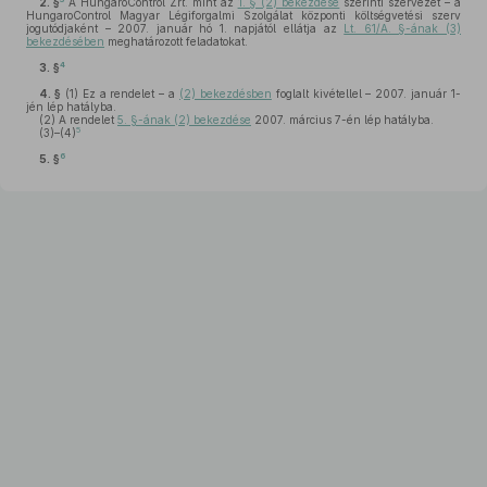
2. §
A HungaroControl Zrt. mint az
1. § (2) bekezdése
szerinti szervezet – a
HungaroControl Magyar Légiforgalmi Szolgálat központi költségvetési szerv
jogutódjaként – 2007. január hó 1. napjától ellátja az
Lt. 61/A. §-ának (3)
bekezdésében
meghatározott feladatokat.
4
3. §
4. §
(1)
Ez a rendelet – a
(2) bekezdésben
foglalt kivétellel – 2007. január 1-
jén lép hatályba.
(2)
A rendelet
5. §-ának (2) bekezdése
2007. március 7-én lép hatályba.
5
(3)–(4)
6
5. §