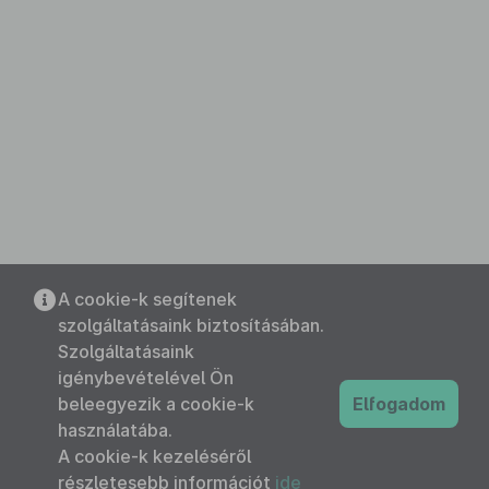
A cookie-k segítenek
szolgáltatásaink biztosításában.
Szolgáltatásaink
igénybevételével Ön
beleegyezik a cookie-k
Elfogadom
használatába.
A cookie-k kezeléséről
részletesebb információt
ide