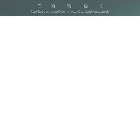
kattintva olvashat.
Szerkezet
Keresés
Megnyitottak
Eszköztár
Változások
Kapcsolat
Felhasználási feltételek
PDF
Akadálymentesítési nyilatkozat
Adatkezelési tájékoztató