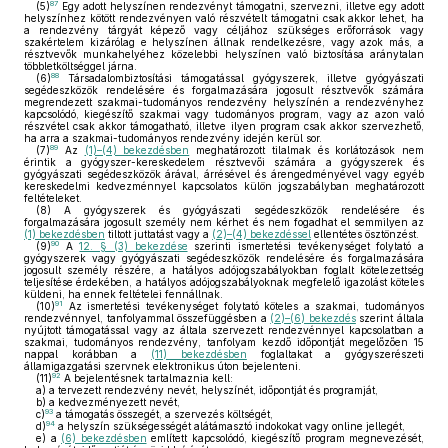
87
(5)
Egy adott helyszínen rendezvényt támogatni, szervezni, illetve egy adott
helyszínhez kötött rendezvényen való részvételt támogatni csak akkor lehet, ha
a rendezvény tárgyát képező vagy céljához szükséges erőforrások vagy
szakértelem kizárólag e helyszínen állnak rendelkezésre, vagy azok más, a
résztvevők munkahelyéhez közelebbi helyszínen való biztosítása aránytalan
többletköltséggel járna.
88
(6)
Társadalombiztosítási támogatással gyógyszerek, illetve gyógyászati
segédeszközök rendelésére és forgalmazására jogosult résztvevők számára
megrendezett szakmai-tudományos rendezvény helyszínén a rendezvényhez
kapcsolódó, kiegészítő szakmai vagy tudományos program, vagy az azon való
részvétel csak akkor támogatható, illetve ilyen program csak akkor szervezhető,
ha arra a szakmai-tudományos rendezvény idején kerül sor.
89
(7)
Az
(1)–(4) bekezdésben
meghatározott tilalmak és korlátozások nem
érintik a gyógyszer-kereskedelem résztvevői számára a gyógyszerek és
gyógyászati segédeszközök árával, árrésével és árengedményével vagy egyéb
kereskedelmi kedvezménnyel kapcsolatos külön jogszabályban meghatározott
feltételeket.
(8)
A gyógyszerek és gyógyászati segédeszközök rendelésére és
forgalmazására jogosult személy nem kérhet és nem fogadhat el semmilyen az
(1) bekezdésben
tiltott juttatást vagy a
(2)–(4) bekezdéssel
ellentétes ösztönzést.
90
(9)
A
12. § (3) bekezdése
szerinti ismertetési tevékenységet folytató a
gyógyszerek vagy gyógyászati segédeszközök rendelésére és forgalmazására
jogosult személy részére, a hatályos adójogszabályokban foglalt kötelezettség
teljesítése érdekében, a hatályos adójogszabályoknak megfelelő igazolást köteles
küldeni, ha ennek feltételei fennállnak.
91
(10)
Az ismertetési tevékenységet folytató köteles a szakmai, tudományos
rendezvénnyel, tanfolyammal összefüggésben a
(2)–(6) bekezdés
szerint általa
nyújtott támogatással vagy az általa szervezett rendezvénnyel kapcsolatban a
szakmai, tudományos rendezvény, tanfolyam kezdő időpontját megelőzően 15
nappal korábban a
(11) bekezdésben
foglaltakat a gyógyszerészeti
államigazgatási szervnek elektronikus úton bejelenteni.
92
(11)
A bejelentésnek tartalmaznia kell:
a)
a tervezett rendezvény nevét, helyszínét, időpontját és programját,
b)
a kedvezményezett nevét,
93
c)
a támogatás összegét, a szervezés költségét,
94
d)
a helyszín szükségességét alátámasztó indokokat vagy online jellegét,
e)
a
(6) bekezdésben
említett kapcsolódó, kiegészítő program megnevezését,