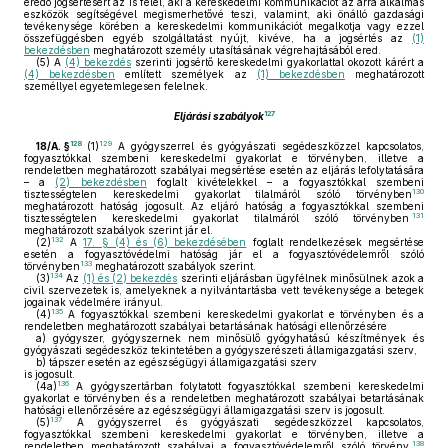
eredő jogsértésért az is felel, aki a kereskedelmi kommunikációt az arra alkalmas
eszközök segítségével megismerhetővé teszi, valamint, aki önálló gazdasági
tevékenysége körében a kereskedelmi kommunikációt megalkotja vagy ezzel
összefüggésben egyéb szolgáltatást nyújt, kivéve, ha a jogsértés az
(1)
bekezdésben
meghatározott személy utasításának végrehajtásából ered.
(5)
A
(4) bekezdés
szerinti jogsértő kereskedelmi gyakorlattal okozott kárért a
(4) bekezdésben
említett személyek az
(1) bekezdésben
meghatározott
személlyel egyetemlegesen felelnek.
127
Eljárási szabályok
128
129
18/A. §
(1)
A gyógyszerrel és gyógyászati segédeszközzel kapcsolatos,
fogyasztókkal szembeni kereskedelmi gyakorlat e törvényben, illetve a
rendeletben meghatározott szabályai megsértése esetén az eljárás lefolytatására
– a
(2) bekezdésben
foglalt kivételekkel – a fogyasztókkal szembeni
130
tisztességtelen kereskedelmi gyakorlat tilalmáról szóló törvényben
meghatározott hatóság jogosult. Az eljáró hatóság a fogyasztókkal szembeni
131
tisztességtelen kereskedelmi gyakorlat tilalmáról szóló törvényben
meghatározott szabályok szerint jár el.
132
(2)
A
17. § (4) és (6) bekezdésében
foglalt rendelkezések megsértése
esetén a fogyasztóvédelmi hatóság jár el a fogyasztóvédelemről szóló
133
törvényben
meghatározott szabályok szerint.
134
(3)
Az
(1) és (2) bekezdés
szerinti eljárásban ügyfélnek minősülnek azok a
civil szervezetek is, amelyeknek a nyilvántartásba vett tevékenysége a betegek
jogainak védelmére irányul.
135
(4)
A fogyasztókkal szembeni kereskedelmi gyakorlat e törvényben és a
rendeletben meghatározott szabályai betartásának hatósági ellenőrzésére
a)
gyógyszer, gyógyszernek nem minősülő gyógyhatású készítmények és
gyógyászati segédeszköz tekintetében a gyógyszerészeti államigazgatási szerv,
b)
tápszer esetén az egészségügyi államigazgatási szerv
is jogosult.
136
(4a)
A gyógyszertárban folytatott fogyasztókkal szembeni kereskedelmi
gyakorlat e törvényben és a rendeletben meghatározott szabályai betartásának
hatósági ellenőrzésére az egészségügyi államigazgatási szerv is jogosult.
137
(5)
A gyógyszerrel és gyógyászati segédeszközzel kapcsolatos,
fogyasztókkal szembeni kereskedelmi gyakorlat e törvényben, illetve a
138
rendeletben meghatározott szabályai a fogyasztóvédelemről szóló törvény