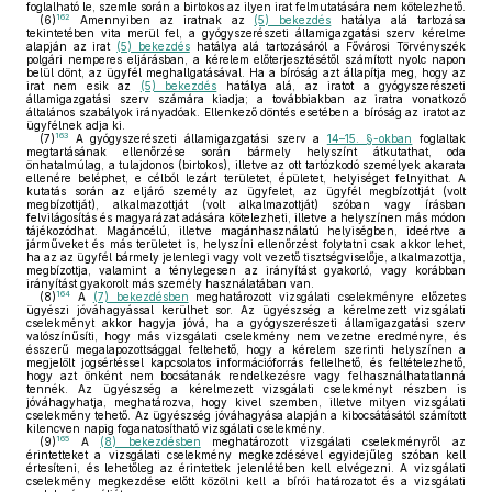
foglalható le, szemle során a birtokos az ilyen irat felmutatására nem kötelezhető.
162
(6)
Amennyiben az iratnak az
(5) bekezdés
hatálya alá tartozása
tekintetében vita merül fel, a gyógyszerészeti államigazgatási szerv kérelme
alapján az irat
(5) bekezdés
hatálya alá tartozásáról a Fővárosi Törvényszék
polgári nemperes eljárásban, a kérelem előterjesztésétől számított nyolc napon
belül dönt, az ügyfél meghallgatásával. Ha a bíróság azt állapítja meg, hogy az
irat nem esik az
(5) bekezdés
hatálya alá, az iratot a gyógyszerészeti
államigazgatási szerv számára kiadja; a továbbiakban az iratra vonatkozó
általános szabályok irányadóak. Ellenkező döntés esetében a bíróság az iratot az
ügyfélnek adja ki.
163
(7)
A gyógyszerészeti államigazgatási szerv a
14–15. §-okban
foglaltak
megtartásának ellenőrzése során bármely helyszínt átkutathat, oda
önhatalmúlag, a tulajdonos (birtokos), illetve az ott tartózkodó személyek akarata
ellenére beléphet, e célból lezárt területet, épületet, helyiséget felnyithat. A
kutatás során az eljáró személy az ügyfelet, az ügyfél megbízottját (volt
megbízottját), alkalmazottját (volt alkalmazottját) szóban vagy írásban
felvilágosítás és magyarázat adására kötelezheti, illetve a helyszínen más módon
tájékozódhat. Magáncélú, illetve magánhasználatú helyiségben, ideértve a
járműveket és más területet is, helyszíni ellenőrzést folytatni csak akkor lehet,
ha az az ügyfél bármely jelenlegi vagy volt vezető tisztségviselője, alkalmazottja,
megbízottja, valamint a ténylegesen az irányítást gyakorló, vagy korábban
irányítást gyakorolt más személy használatában van.
164
(8)
A
(7) bekezdésben
meghatározott vizsgálati cselekményre előzetes
ügyészi jóváhagyással kerülhet sor. Az ügyészség a kérelmezett vizsgálati
cselekményt akkor hagyja jóvá, ha a gyógyszerészeti államigazgatási szerv
valószínűsíti, hogy más vizsgálati cselekmény nem vezetne eredményre, és
ésszerű megalapozottsággal feltehető, hogy a kérelem szerinti helyszínen a
megjelölt jogsértéssel kapcsolatos információforrás fellelhető, és feltételezhető,
hogy azt önként nem bocsátanák rendelkezésre vagy felhasználhatatlanná
tennék. Az ügyészség a kérelmezett vizsgálati cselekményt részben is
jóváhagyhatja, meghatározva, hogy kivel szemben, illetve milyen vizsgálati
cselekmény tehető. Az ügyészség jóváhagyása alapján a kibocsátásától számított
kilencven napig foganatosítható vizsgálati cselekmény.
165
(9)
A
(8) bekezdésben
meghatározott vizsgálati cselekményről az
érintetteket a vizsgálati cselekmény megkezdésével egyidejűleg szóban kell
értesíteni, és lehetőleg az érintettek jelenlétében kell elvégezni. A vizsgálati
cselekmény megkezdése előtt közölni kell a bírói határozatot és a vizsgálati