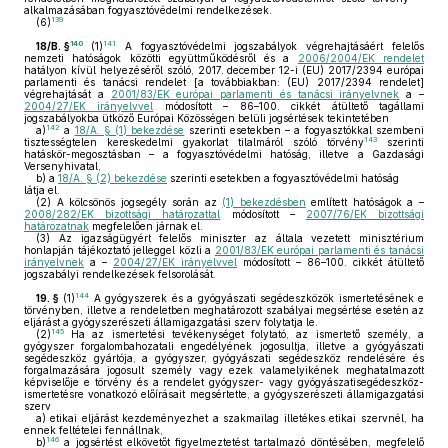
alkalmazásában fogyasztóvédelmi rendelkezések.
139
(6)
140
141
18/B. §
(1)
A fogyasztóvédelmi jogszabályok végrehajtásáért felelős
nemzeti hatóságok közötti együttműködésről és a
2006/2004/EK rendelet
hatályon kívül helyezéséről szóló, 2017. december 12-i (EU) 2017/2394 európai
parlamenti és tanácsi rendelet [a továbbiakban: (EU) 2017/2394 rendelet]
végrehajtását a
2001/83/EK európai parlamenti és tanácsi irányelvnek
a –
2004/27/EK irányelvvel
módosított – 86–100. cikkét átültető tagállami
jogszabályokba ütköző Európai Közösségen belüli jogsértések tekintetében
142
a)
a
18/A. § (1) bekezdése
szerinti esetekben – a fogyasztókkal szembeni
143
tisztességtelen kereskedelmi gyakorlat tilalmáról szóló törvény
szerinti
hatáskör-megosztásban – a fogyasztóvédelmi hatóság, illetve a Gazdasági
Versenyhivatal,
b)
a
18/A. § (2) bekezdése
szerinti esetekben a fogyasztóvédelmi hatóság
látja el.
(2)
A kölcsönös jogsegély során az
(1) bekezdésben
említett hatóságok a –
2008/282/EK bizottsági határozattal
módosított –
2007/76/EK bizottsági
határozatnak
megfelelően járnak el.
(3)
Az igazságügyért felelős miniszter az általa vezetett minisztérium
honlapján tájékoztató jelleggel közli a
2001/83/EK európai parlamenti és tanácsi
irányelvnek
a –
2004/27/EK irányelvvel
módosított – 86–100. cikkét átültető
jogszabályi rendelkezések felsorolását.
144
19. §
(1)
A gyógyszerek és a gyógyászati segédeszközök ismertetésének e
törvényben, illetve a rendeletben meghatározott szabályai megsértése esetén az
eljárást a gyógyszerészeti államigazgatási szerv folytatja le.
145
(2)
Ha az ismertetési tevékenységet folytató, az ismertető személy, a
gyógyszer forgalombahozatali engedélyének jogosultja, illetve a gyógyászati
segédeszköz gyártója, a gyógyszer, gyógyászati segédeszköz rendelésére és
forgalmazására jogosult személy vagy ezek valamelyikének meghatalmazott
képviselője e törvény és a rendelet gyógyszer- vagy gyógyászatisegédeszköz-
ismertetésre vonatkozó előírásait megsértette, a gyógyszerészeti államigazgatási
szerv
a)
etikai eljárást kezdeményezhet a szakmailag illetékes etikai szervnél, ha
ennek feltételei fennállnak,
146
b)
a jogsértést elkövetőt figyelmeztetést tartalmazó döntésében, megfelelő