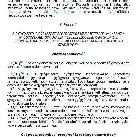
szükséges mértékben – statisztikai célra egyedi azonosításra alkalmas módon,
térítésmentesen át kell adni, és azok a Központi Statisztikai Hivatal által
statisztikai célra felhasználhatók. Az átvett adatok körét és az adatátvétel
részletszabályait a
Stt. 28. §-ában
meghatározott együttműködési
megállapodásban kell rögzíteni.
56
II. Fejezet
A GYÓGYSZER, GYÓGYÁSZATI SEGÉDESZKÖZ ISMERTETÉSÉRE, VALAMINT A
GYÓGYSZERREL, GYÓGYÁSZATI SEGÉDESZKÖZZEL KAPCSOLATOS,
FOGYASZÓKKAL SZEMBENI KERESKEDELMI GYAKORLATRA VONATKOZÓ
57
SZABÁLYOK
58
Általános szabályok
59
11/A. §
Tilos a forgalomba hozatali engedéllyel nem rendelkező gyógyszerre
vonatkozó kereskedelmi gyakorlat.
60
11/B. §
(1)
A gyógyszerrel, gyógyászati segédeszközzel kapcsolatos
kereskedelmi gyakorlat a gyógyszer, gyógyászati segédeszköz ésszerű
felhasználását kell, hogy elősegítse azáltal, hogy tárgyilagosan mutatja be a
gyógyszer, illetve a gyógyászati segédeszköz tulajdonságait.
(2)
A gyógyszerrel, gyógyászati segédeszközzel kapcsolatos kereskedelmi
kommunikáció során közölt információnak összhangban kell állnia a gyógyszer
forgalomba hozatali engedélyében jóváhagyott betegtájékoztatóban és a
gyógyszer alkalmazási előírásában, illetve a gyógyászati segédeszköz használati
útmutatójában foglaltakkal.
61
(3)
Monokomponensű, illetve indikációval nem rendelkező homeopátiás
készítménnyel kapcsolatos kereskedelmi kommunikáció során a címkeszövegen
szereplő információn túl egyéb információ nem közölhető.
(4)
A gyógyszerrel vagy gyógyászati segédeszközzel kapcsolatos kereskedelmi
kommunikáció során közölt információ tartalmára vonatkozó részletes szabályokat
külön jogszabály határozza meg.
62
Gyógyszer, gyógyászati segédeszköz és tápszer ismertetése