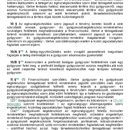
köteles tájékoztatni a beteget az egészségbiztosítási szerv által támogatott azonos
hatóanyagú, illetve terápiás hatású alacsonyabb térítési díjú gyógyszerről, vagy
azonos funkcionális csoportba tartozó alacsonyabb térítési díjú gyógyászati
segédeszközről, valamint az adott termékek áráról, társadalombiztosítási
támogatásáról és a térítési díjak közötti különbségekről.
10. §
Az egészségbiztosítási szerv jogosult e törvény keretei között a vele
szerződött orvosok gyógyszer- és gyógyászatisegédeszköz-rendeléséhez
szükséges feltételek meghatározására a finanszírozási, illetve a támogatással
történő rendelésre vonatkozó szerződésekben, valamint jogosult az orvosok
gyógyszer- és gyógyászatisegédeszköz-rendelési magatartását vizsgálni,
ellenőrizni és jogszabály-, illetve szerződésszegés esetén a külön jogszabályban
foglaltak szerint eljárni.
48
10/A. §
A beteg-együttműködés során vizsgált paraméterek magukban
foglalják a beteg életmódját és a gyógyszer alkalmazási gyakorlatát.
49
10/B. §
Amennyiben a preferált biológiai gyógyszer feltételének csak egy
gyógyszer felel meg, a preferált biológiai gyógyszerrel azonos megítélés alá esik
az adott csoportba tartozó következő legkedvezőbb napi terápiás költségű
gyógyszer.
50
11. §
(1)
Finanszírozási szerződés, illetve gyógyszer és gyógyászati
segédeszköz támogatással történő rendelésére jogosító szerződés csak olyan
egészségügyi szolgáltatóval köthető, amely teljesíti a gyógyszer- és
gyógyászatisegédeszköz-gazdaságosság e törvényben meghatározott, valamint
az egészségbiztosítási szerv által előírt feltételeit, így a hatékony és gazdaságos
gyógyszerrendelést elősegítő, minősített számítógépes program használatát.
51
(2)
Gyógyászati segédeszközt forgalmazni, javítani és kölcsönözni – a
(3)–(4)
bekezdés
szerinti kivételekkel – az egészségügyi államigazgatási szerv
engedélyével, kizárólag jogszabályban foglalt feltételek szerint lehet.
52
(2a)
Gyógyászati segédeszközt az egészségügyért felelős miniszter
rendeletében meghatározott feltételeknek megfelelő, működési engedéllyel
rendelkező forgalmazó (gyógyászatisegédeszköz-szaküzlet vagy gyógyszertár) –
a gyógyászati segédeszközök forgalmazásának, javításának, kölcsönzésének
szakmai követelményeiről szóló miniszteri rendeletben foglaltaknak megfelelően
– szállíthat házhoz, azzal, hogy társadalombiztosítási támogatással rendelt