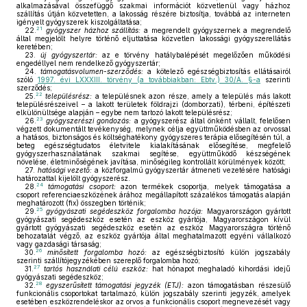
alkalmazásával összefüggő szakmai információt közvetlenül vagy házhoz
szállítás útján közvetetten, a lakosság részére biztosítja, továbbá az interneten
igényelt gyógyszerek kiszolgáltatása;
21
22.
gyógyszer házhoz szállítás:
a megrendelt gyógyszernek a megrendelő
által megjelölt helyre történő eljuttatása közvetlen lakossági gyógyszerellátás
keretében;
23.
új gyógyszertár:
az e törvény hatálybalépését megelőzően működési
engedéllyel nem rendelkező gyógyszertár;
24.
támogatásvolumen-szerződés:
a kötelező egészségbiztosítás ellátásairól
szóló
1997. évi LXXXIII. törvény (a továbbiakban: Ebtv.) 30/A. §-a
szerinti
szerződés;
22
25.
településrész:
a településnek azon része, amely a település más lakott
településrészeivel – a lakott területek földrajzi (domborzati), térbeni, építészeti
elkülönültsége alapján – egybe nem tartozó lakott településrész;
23
26.
gyógyszerészi gondozás:
a gyógyszerész által önként vállalt, felelősen
végzett dokumentált tevékenység, melynek célja együttműködésben az orvossal
a hatásos, biztonságos és költséghatékony gyógyszeres terápia elősegítésén túl, a
beteg egészségtudatos életvitele kialakításának elősegítése, megfelelő
gyógyszerhasználatának szakmai segítése, együttműködő készségének
növelése, életminőségének javítása, minőségileg kontrollált körülmények között;
27.
hatósági vezető:
a közforgalmú gyógyszertár átmeneti vezetésére hatósági
határozattal kijelölt gyógyszerész.
24
28.
támogatási csoport:
azon termékek csoportja, melyek támogatása a
csoport referenciaeszközének árához megállapított százalékos támogatás alapján
meghatározott (fix) összegben történik;
25
29.
gyógyászati segédeszköz forgalomba hozója:
Magyarországon gyártott
gyógyászati segédeszköz esetén az eszköz gyártója, Magyarországon kívül
gyártott gyógyászati segédeszköz esetén az eszköz Magyarországra történő
behozatalát végző, az eszköz gyártója által meghatalmazott egyéni vállalkozó
vagy gazdasági társaság;
26
30.
minősített forgalomba hozó:
az egészségbiztosító külön jogszabály
szerinti szállítójegyzékében szereplő forgalomba hozó;
27
31.
tartós használati célú eszköz:
hat hónapot meghaladó kihordási idejű
gyógyászati segédeszköz;
28
32.
egyszerűsített támogatási jegyzék (ETJ):
azon támogatásban részesülő
funkcionális csoportokat tartalmazó, külön jogszabály szerinti jegyzék, amelyek
esetében eszközrendeléskor az orvos a funkcionális csoport megnevezését vagy