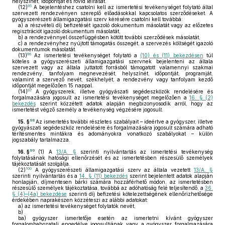
helyszínét, időpontját és rövid leírását.
95
(12)
A bejelentéshez csatolni kell az ismertetési tevékenységet folytató által
szervezett rendezvényen szereplő előadásokkal kapcsolatos szerződéseket. A
gyógyszerészeti államigazgatási szerv kérésére csatolni kell továbbá:
a)
a részvételi díj befizetését igazoló dokumentum másolatát vagy az előzetes
regisztrációt igazoló dokumentum másolatát,
b)
a rendezvénnyel összefüggésben kötött további szerződések másolatát,
c)
a rendezvényhez nyújtott támogatás összegét, a szervezés költségét igazoló
dokumentumok másolatát.
96
(13)
Az ismertetési tevékenységet folytató a
(10) és (11) bekezdésen
túl
köteles a gyógyszerészeti államigazgatási szervnek bejelenteni az általa
szervezett vagy az általa juttatott forrásból támogatott valamennyi szakmai
rendezvény, tanfolyam megnevezését, helyszínét, időpontját, programját,
valamint a szervező nevét, székhelyét, a rendezvény vagy tanfolyam kezdő
időpontját megelőzően 15 nappal.
97
(14)
A gyógyszerek, illetve gyógyászati segédeszközök rendelésére és
forgalmazására jogosult az ismertetési tevékenységet megelőzően a
16. § (2)
bekezdés
szerint közzétett adatok alapján megbizonyosodik arról, hogy az
ismertetést végző személy a tevékenység végzésére jogosult.
98
15. §
Az ismertetés további részletes szabályait – ideértve a gyógyszer, illetve
gyógyászati segédeszköz rendelésére és forgalmazására jogosult számára adható
térítésmentes mintákra és adományokra vonatkozó szabályokat – külön
jogszabály tartalmazza.
99
16. §
(1)
A
13/A. §
szerinti nyilvántartás az ismertetési tevékenység
folytatásának hatósági ellenőrzését és az ismertetésben részesülő személyek
tájékoztatását szolgálja.
100
(2)
A gyógyszerészeti államigazgatási szerv az általa vezetett
13/A. §
szerinti nyilvántartás és a
14. § (11) bekezdés
szerint bejelentett adatok alapján
honlapján, díjmentesen bárki számára hozzáférhető módon, az ismertetésben
részesülő személyek tájékoztatása, továbbá az adóhatóság felé teljesítendő, a
36.
§ (4)–(4a) bekezdése
szerinti díj befizetési kötelezettségének ellenőrizhetősége
érdekében naprakészen közzéteszi az alábbi adatokat:
a)
az ismertetési tevékenységet folytatók nevét,
b)
ba)
gyógyszer ismertetője esetén az ismertetni kívánt gyógyszer
forgalombahozatali engedélye jogosultjának vagy a gyógyszer forgalmazására