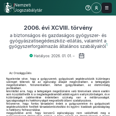
Nemzeti
Jogszabálytár
2006. évi XCVIII. törvény
a biztonságos és gazdaságos gyógyszer- és
gyógyászatisegédeszköz-ellátás, valamint a
1
gyógyszerforgalmazás általános szabályairól
Hatályos: 2026. 01. 01. –
Az Országgyűlés
figyelembe véve, hogy a gyógyszerek, gyógyászati segédeszközök különleges
szerepet töltenek be az egészségi állapot megőrzésében, a betegségek
megelőzésében, felismerésében, illetve gyógyításában, az életminőség
javításában,
tekintettel arra, hogy a betegségek megelőzésére való törekvések sikere esetén
sem küszöbölhetők ki a megbetegedésekből adódó egyéni esélykülönbségek, és e
különbségek csökkentése érdekében szükség van a méltányosságot,
igazságosságot és hatékonyságot megvalósító állami szabályozásra,
felismerve, hogy fontos társadalmi érdek a gyógyszerekre és gyógyászati
segédeszközökre fordított társadalombiztosítási és egyéni kiadások gazdaságilag
is hatékony felhasználása,
meggyőződve arról, hogy korszerű egészségügy nem valósítható meg a