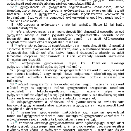
c)
a kereskedelmi árlista, feltéve, hogy nem tartalmaz a gyógyszer hatásával,
gyógyászati segédeszköz alkalmazásával kapcsolatos állítást;
14
12.
gyógyszerek és gyógyászati segédeszközök rendelésére, illetve
forgalmazására jogosult:
az orvos, a gyógyszerész, az okleveles kiterjesztett
hatáskörű ápoló, a gyógyszerek, gyógyászati segédeszközök kereskedelmi
forgalmában részt vevő – a vonatkozó tevékenységi engedéllyel rendelkező –
előállító és kereskedő;
13.
ATC-csoport:
a gyógyszerek anatómiai, terápiás, illetve kémiai hatás
szerinti osztályozása;
14.
referenciagyógyszer:
az a meghatározott (fix) támogatási csoportba tartozó
gyógyszer, amely a külön jogszabályban meghatározottak szerinti bruttó
fogyasztói ára és forgalmi részesedése alapján az adott ATC-csoportra
meghatározott százalékos támogatásban részesül;
15
15.
referencia gyógyászati segédeszköz:
az a meghatározott (fix) támogatási
csoportba tartozó gyógyászati segédeszköz, amely a közfinanszírozás alapjául
elfogadott ára, kölcsönzési díja, illetve forgalmi részesedése alapján az adott
támogatási csoportra meghatározott, a külön jogszabály szerinti százalékos
támogatásban részesül;
16
16.
közforgalmú gyógyszertár:
teljes körű közvetlen lakossági
gyógyszerellátást biztosító egészségügyi intézmény;
17
17.
fiókgyógyszertár:
a közforgalmú gyógyszertár részeként működő, de azzal
nem azonos telephelyű, vagy mozgó, illetve ideiglenesen telepített egységként
működtetett, közvetlen lakossági gyógyszerellátást biztosító egészségügyi
intézmény;
18
18.
intézeti gyógyszertár:
a fekvőbeteg-ellátást végző intézmény részeként
működő vagy az egységes intézeti gyógyszertári szolgáltatás keretében
működtetett, a fekvőbeteg-ellátást végző intézmény teljes körű
gyógyszerellátását végző egészségügyi intézmény, amely szaktevékenységként
közvetlen lakossági gyógyszerellátási feladatokat is végezhet;
19.
kézigyógyszertár:
a háziorvos, házi gyermekorvos (a továbbiakban:
háziorvos) gyógyító munkájához szükséges, a gyógyszerek meghatározott körét
szolgáltató ellátási forma;
19
20.
személyes gyógyszertár működtetési jog:
szakmai gyakorlattal
rendelkező gyógyszerész részére, adott közforgalmú gyógyszertár vezetésére és
működtetésére szóló engedély (a továbbiakban: személyi jog);
20
21.
közvetlen lakossági gyógyszerellátás:
azon egészségügyi szolgáltatási
tevékenységek összessége, amelyek során a gyógyszertár gyógyszerkészítési
tevékenységet végez, a gyógyszert beszerzi, készletezi, kiszolgáltatja és az