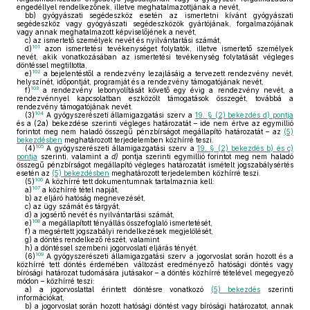
engedéllyel rendelkezőnek, illetve meghatalmazottjának a nevét,
bb)
gyógyászati segédeszköz esetén az ismertetni kívánt gyógyászati
segédeszköz vagy gyógyászati segédeszközök gyártójának, forgalmazójának
vagy annak meghatalmazott képviselőjének a nevét,
c)
az ismertető személyek nevét és nyilvántartási számát,
101
d)
azon ismertetési tevékenységet folytatók, illetve ismertető személyek
nevét, akik vonatkozásában az ismertetési tevékenység folytatását végleges
döntéssel megtiltotta,
102
e)
a bejelentéstől a rendezvény lezajlásáig a tervezett rendezvény nevét,
helyszínét, időpontját, programját és a rendezvény támogatójának nevét,
103
f)
a rendezvény lebonyolítását követő egy évig a rendezvény nevét, a
rendezvénnyel kapcsolatban eszközölt támogatások összegét, továbbá a
rendezvény támogatójának nevét.
104
(3)
A gyógyszerészeti államigazgatási szerv a
19. § (2) bekezdés d) pontja
és a (2a) bekezdése szerinti végleges határozatát – ide nem értve az egymillió
forintot meg nem haladó összegű pénzbírságot megállapító határozatát – az
(5)
bekezdésben
meghatározott terjedelemben közhírré teszi.
105
(4)
A gyógyszerészeti államigazgatási szerv a
19. § (2) bekezdés b) és c)
pontja
szerinti, valamint a
d)
pontja szerinti egymillió forintot meg nem haladó
összegű pénzbírságot megállapító végleges határozatát ismételt jogszabálysértés
esetén az
(5) bekezdésben
meghatározott terjedelemben közhírré teszi.
106
(5)
A közhírré tett dokumentumnak tartalmaznia kell:
107
a)
a közhírré tétel napját,
b)
az eljáró hatóság megnevezését,
c)
az ügy számát és tárgyát,
d)
a jogsértő nevét és nyilvántartási számát,
108
e)
a megállapított tényállás összefoglaló ismertetését,
f)
a megsértett jogszabályi rendelkezések megjelölését,
g)
a döntés rendelkező részét, valamint
h)
a döntéssel szembeni jogorvoslati eljárás tényét.
109
(6)
A gyógyszerészeti államigazgatási szerv a jogorvoslat során hozott és a
közhírré tett döntés érdemében változást eredményező hatósági döntés vagy
bírósági határozat tudomására jutásakor – a döntés közhírré tételével megegyező
módon – közhírré teszi:
a)
a jogorvoslattal érintett döntésre vonatkozó
(5) bekezdés
szerinti
információkat,
b)
a jogorvoslat során hozott hatósági döntést vagy bírósági határozatot, annak