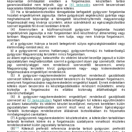
képviselője önhibájából eredően a forgalmazási, készletben tartási
garanciavállalást nem teljesíti, úgy a
(4) bekezdés
szerinti beszerzéssel
kapcsolatos többletköltségek viselésére köteles.
(3)
Ha a társadalombiztosítási támogatásba befogadott gyógyszer forgalomba
hozatali engedélyének jogosultja, illetve gyógyászati segédeszköz gyártója vagy
meghatalmazott képviselője a támogatott készítmény/termék magyarországi
forgalmazását meg kívánja szüntetni, akkor szándékáról az egészségbiztosítási
szervet legalább fél évvel korábban értesíti.
(4)
Amennyiben a közfinanszírozott gyógyszer forgalomba hozatali
engedélyének jogosultja a már forgalomban lévő készítményt átmenetileg vagy
tartósan Magyarország területén nem tudja, vagy nem kívánja forgalmazni,
azonban
a)
a gyógyszer hiánya a kezelt betegeknél súlyos egészségkárosodást vagy
életminőség-romlást okoz, és
b)
a gyógyszerrel azonos hatóanyagú, gyógyszerformájú és hatáserősségű
gyógyszer Magyarország területén nincs forgalomban,
az állami egészségügyi, katasztrófa- és védelmi készlet kezelője jogosult a külön
jogszabályban meghatározottak szerint a gyógyszert olyan jogi személytől, illetve
jogi személyiséggel nem rendelkező szervezettől beszerezni, amely
Magyarország területén kívül gyógyszerek nagy- vagy kiskereskedelmi
forgalmazására engedéllyel rendelkezik.
(5)
A gyógyszer-nagykereskedelmi engedéllyel rendelkező gazdálkodó
szervezet köteles azon gyógyszereket beszerezni és folyamatosan forgalmazni,
amelynek forgalmazására nagykereskedelmi engedélyt kapott. Ennek érdekében
köteles olyan beszerzési és készletgazdálkodási rendszert működtetni, amely
biztosítja a forgalmazási és ellátási biztonság átláthatóságát és
ellenőrizhetőségét.
(6)
A gyógyszer-nagykereskedelmi engedéllyel rendelkező gazdálkodó
szervezet az
(5) bekezdésben
foglalt kötelezettségén túl köteles együttműködni
az állami katasztrófa- és védelmi készlet kezelőjével, melynek keretében külön
jogszabályban meghatározottak szerint részt vesz az Állami Egészségügyi
Tartalék biztonságos rendelkezésre állásának biztosításában és folyamatos
minőségmegóvó cseréjében.
(7)
A gyógyszerek nagykereskedelmi készletezésére, a kötelezően tartalékban
tartandó termékek körére és a forgalmazás szabályaira vonatkozó részletes
rendelkezéseket külön jogszabály tartalmazza.
174
(8)
Kötelező preferált referencia ársávba tartozó gyógyszer, preferált