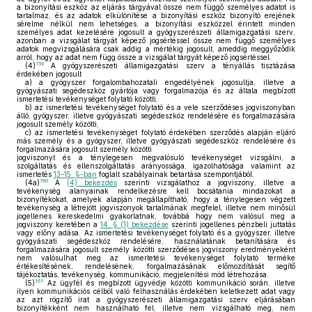
a bizonyítási eszköz az eljárás tárgyával össze nem függő személyes adatot is
tartalmaz, és az adatok elkülönítése a bizonyítási eszköz bizonyító erejének
sérelme nélkül nem lehetséges, a bizonyítási eszközzel érintett minden
személyes adat kezelésére jogosult a gyógyszerészeti államigazgatási szerv,
azonban a vizsgálat tárgyát képező jogsértéssel össze nem függő személyes
adatok megvizsgálására csak addig a mértékig jogosult, ameddig meggyőződik
arról, hogy az adat nem függ össze a vizsgálat tárgyát képező jogsértéssel.
159
(4)
A gyógyszerészeti államigazgatási szerv a tényállás tisztázása
érdekében jogosult
a)
a gyógyszer forgalombahozatali engedélyének jogosultja, illetve a
gyógyászati segédeszköz gyártója vagy forgalmazója és az általa megbízott
ismertetési tevékenységet folytató közötti,
b)
az ismertetési tevékenységet folytató és a vele szerződéses jogviszonyban
álló, gyógyszer, illetve gyógyászati segédeszköz rendelésére és forgalmazására
jogosult személy közötti,
c)
az ismertetési tevékenységet folytató érdekében szerződés alapján eljáró
más személy és a gyógyszer, illetve gyógyászati segédeszköz rendelésére és
forgalmazására jogosult személy közötti
jogviszonyt és a ténylegesen megvalósuló tevékenységet vizsgálni, a
szolgáltatás és ellenszolgáltatás arányossága, igazolhatósága valamint az
ismertetés
13–15. §-ban
foglalt szabályainak betartása szempontjából.
160
(4a)
A
(4) bekezdés
szerinti vizsgálathoz a jogviszony, illetve a
tevékenység alanyainak rendelkezésre kell bocsátania mindazokat a
bizonyítékokat, amelyek alapján megállapítható, hogy a ténylegesen végzett
tevékenység a létrejött jogviszonyok tartalmának megfelel, illetve nem minősül
jogellenes kereskedelmi gyakorlatnak, továbbá hogy nem valósul meg a
jogviszony keretében a
14. § (1) bekezdése
szerinti jogellenes pénzbeli juttatás
vagy előny adása. Az ismertetési tevékenységet folytató és a gyógyszer, illetve
gyógyászati segédeszköz rendelésére, használatának betanítására és
forgalmazására jogosult személy közötti szerződéses jogviszony eredményeként
nem valósulhat meg az ismertetési tevékenységet folytató terméke
értékesítésének, rendelésének, forgalmazásának előmozdítását segítő
tájékoztatás, tevékenység, kommunikáció, megjelenítési mód létrehozása.
161
(5)
Az ügyfél és megbízott ügyvédje közötti kommunikáció során, illetve
ilyen kommunikációs célból való felhasználás érdekében keletkezett adat vagy
az azt rögzítő irat a gyógyszerészeti államigazgatási szerv eljárásában
bizonyítékként nem használható fel, illetve nem vizsgálható meg, nem