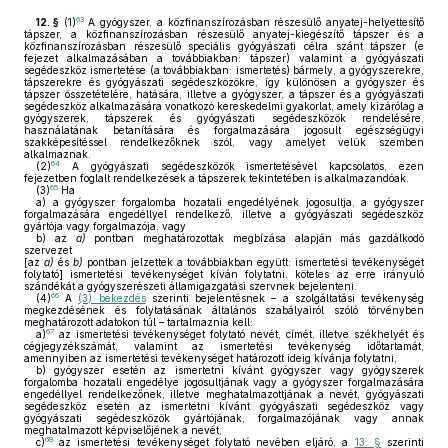
63
12. §
(1)
A gyógyszer, a közfinanszírozásban részesülő anyatej-helyettesítő
tápszer, a közfinanszírozásban részesülő anyatej-kiegészítő tápszer és a
közfinanszírozásban részesülő speciális gyógyászati célra szánt tápszer (e
fejezet alkalmazásában a továbbiakban: tápszer) valamint a gyógyászati
segédeszköz ismertetése (a továbbiakban: ismertetés) bármely, a gyógyszerekre,
tápszerekre és gyógyászati segédeszközökre, így különösen a gyógyszer és
tápszer összetételére, hatására, illetve a gyógyszer, a tápszer és a gyógyászati
segédeszköz alkalmazására vonatkozó kereskedelmi gyakorlat, amely kizárólag a
gyógyszerek, tápszerek és gyógyászati segédeszközök rendelésére,
használatának betanítására és forgalmazására jogosult egészségügyi
szakképesítéssel rendelkezőknek szól, vagy amelyet velük szemben
alkalmaznak.
64
(2)
A gyógyászati segédeszközök ismertetésével kapcsolatos, ezen
fejezetben foglalt rendelkezések a tápszerek tekintetében is alkalmazandóak.
65
(3)
Ha
a)
a gyógyszer forgalomba hozatali engedélyének jogosultja, a gyógyszer
forgalmazására engedéllyel rendelkező, illetve a gyógyászati segédeszköz
gyártója vagy forgalmazója, vagy
b)
az
a)
pontban meghatározottak megbízása alapján más gazdálkodó
szervezet
[az
a)
és
b)
pontban jelzettek a továbbiakban együtt: ismertetési tevékenységet
folytató] ismertetési tevékenységet kíván folytatni, köteles az erre irányuló
szándékát a gyógyszerészeti államigazgatási szervnek bejelenteni.
66
(4)
A
(3) bekezdés
szerinti bejelentésnek – a szolgáltatási tevékenység
megkezdésének és folytatásának általános szabályairól szóló törvényben
meghatározott adatokon túl – tartalmaznia kell:
67
a)
az ismertetési tevékenységet folytató nevét, címét, illetve székhelyét és
cégjegyzékszámát, valamint az ismertetési tevékenység időtartamát,
amennyiben az ismertetési tevékenységet határozott ideig kívánja folytatni,
b)
gyógyszer esetén az ismertetni kívánt gyógyszer vagy gyógyszerek
forgalomba hozatali engedélye jogosultjának vagy a gyógyszer forgalmazására
engedéllyel rendelkezőnek, illetve meghatalmazottjának a nevét, gyógyászati
segédeszköz esetén az ismertetni kívánt gyógyászati segédeszköz vagy
gyógyászati segédeszközök gyártójának, forgalmazójának vagy annak
meghatalmazott képviselőjének a nevét,
68
c)
az ismertetési tevékenységet folytató nevében eljáró, a
13. §
szerinti