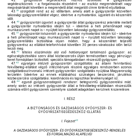
42.
gyógyászati segédeszköz házhoz szállítása:
a gyógyászati
segédeszköznek – a forgalmazás részeként – az eszköz megrendelését vagy
megvásárlását követően a megrendelő által megjelölt címre történő eljuttatása;
39
43.
szolgálati rend:
az az időtartam, amely alatt a gyógyszertár közvetlen
lakossági gyógyszerellátást végez, ideértve a nyitvatartási, ügyeleti és készenléti
időt;
40
44.
gyógyszertári ügyelet:
a gyógyszertár által gyógyszerész jelenléte mellett
a gyógyszertár nyitvatartási idején túl – ideértve a heti pihenőnapot vagy
munkaszüneti napot is – nyújtott közvetlen lakossági gyógyszerellátás;
41
45.
gyógyszertári készenlét:
a gyógyszertár nyitvatartási idején túl – ideértve
a heti pihenőnapot vagy munkaszüneti napot is – nyújtott közvetlen lakossági
gyógyszerellátás biztosítása olyan módon, hogy a készenlétet teljesítő
gyógyszerész az ellátást telefonhívást követően 30 perces várakozási időn belül
kezdi meg.
42
46.
tételes elszámolás alá eső hatóanyagot tartalmazó gyógyszer:
az
egészségbiztosítási szerv által közbeszerzés útján természetben vagy pénzügyi
keret formájában biztosított, speciális támogatásban részesülő gyógyszer;
43
47.
egységes intézeti gyógyszertári szolgáltatás:
az állami fenntartású
fekvőbeteg-ellátást végző intézmények részére egységes rendszerben azonos
szolgáltatásszínvonalú intézeti gyógyszertári szolgáltatás nyújtása Magyarország
területén (ideértve az ennek ellátásához szükséges beszerzési, járulékos
közbeszerzési szolgáltatási, koordinációs és logisztikai tevékenységet is);
44
48.
egyedi gyógyszeradagoló rendszer:
betegszintű gyógyszerelési mód,
amely során az intézeti gyógyszertár által a fekvőbeteg-ellátásban részesülők
számára előírt gyógyszerek személyre szabott adagokban kerülnek kiszerelésre.
I. RÉSZ
A BIZTONSÁGOS ÉS GAZDASÁGOS GYÓGYSZER- ÉS
GYÓGYÁSZATISEGÉDESZKÖZ-ELLÁTÁS
45
I. Fejezet
A GAZDASÁGOS GYÓGYSZER- ÉS GYÓGYÁSZATISEGÉDESZKÖZ-RENDELÉS
ÉS FORGALMAZÁS ALAPELVEI