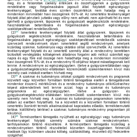
meg, és a felsoroltak csekély értékűek és összefüggenek a gyógyszerek
rendelésére vagy forgalmazására jogosult által folytatott egészségügyi
tevékenységgel, továbbá éves szinten összértékük nem haladja meg a
mindenkori minimálbér havi összegének 60%-át. Az ismertetési tevékenységet
folytató által pénzbeli juttatás vagy előny nem adható, nem ajánlható fel és nem
ígérhető a gyógyszerek, tápszerek és gyógyászati segédeszközök rendelésére,
használatának betanítására és forgalmazására jogosult egészségügyi
szakképesítéssel rendelkezőknek.
84
(2)
Ismertetési tevékenységet folytató által gyógyszerek, tápszerek és
gyógyászati segédeszközök rendelésére, használatának betanítására és
forgalmazására jogosult egészségügyi szakképesítéssel rendelkezők számára
szervezett rendezvények olyan ismertetést segítő rendezvények, amelyek
kizárólag szakmai, tudományos vagy oktatási céllal szervezhetők. Az ismertetési
tevékenységet folytató és az ismertető személy által a rendezvény keretében
biztosított vendéglátás költségének általános forgalmi adó nélkül számított egy
napra és egy főre eső összege nem haladhatja meg a mindenkori minimálbér
havi összegének 15%-át, és a rendezvény fő céljához képest másodlagosnak kell
lennie. A rendezvényre az egészségügyben, illetve a gyógyszerellátásban vagy
a gyógyászatisegédeszköz-ellátásban közreműködő szakembereken kívül más
személy csak indokolt esetben hívható meg.
85
(3)
A szakmai és tudományos célokat szolgáló rendezvények és programok
közvetett vagy közvetlen formában történő támogatása esetén a támogatásnak
mindenkor ésszerű mértékűnek és a rendezvény tudományos célkitűzéseihez
képest alárendeltnek kell lennie azzal, hogy a szakmai és tudományos
programokra az egészségügyben, illetve a gyógyszer- és
gyógyászatisegédeszköz-ellátásban közreműködő szakembereken kívül más
személy nem hívható meg. A szakmai és tudományos programokon ismertetés
abban az esetben folytatható, ha a közvetett és a közvetlen formában történő
ismertetés (konkrét termék alkalmazásával kapcsolatos előadás, termékbemutató
tartása, kiállítóhely bérlése) a szakmai, tudományos rendezvény programban jól
elkülönül.
86
(4)
Természetbeni támogatás nyújtható az egészségügyi vagy tudományos
tevékenységet folytató személy számára szakmai rendezvényeken,
tanfolyamokon történő részvételre. A természetbeni támogatás kizárólag a
rendezvényeken történő részvétellel közvetlen összefüggésben felmerülő
kiadások (így különösen utazási költség, szállásköltség, részvételi díj) fedezetére
szolgálhat.