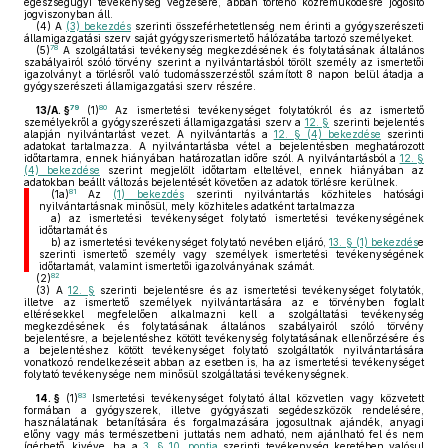
egészségügyi tevékenység végzésére, abban történő közreműködésre jogosító
jogviszonyban áll.
(4)
A
(3) bekezdés
szerinti összeférhetetlenség nem érinti a gyógyszerészeti
államigazgatási szerv saját gyógyszerismertető hálózatába tartozó személyeket.
78
(5)
A szolgáltatási tevékenység megkezdésének és folytatásának általános
szabályairól szóló törvény szerint a nyilvántartásból törölt személy az ismertetői
igazolványt a törlésről való tudomásszerzéstől számított 8 napon belül átadja a
gyógyszerészeti államigazgatási szerv részére.
79
80
13/A. §
(1)
Az ismertetési tevékenységet folytatókról és az ismertető
személyekről a gyógyszerészeti államigazgatási szerv a
12. §
szerinti bejelentés
alapján nyilvántartást vezet. A nyilvántartás a
12. § (4) bekezdése
szerinti
adatokat tartalmazza. A nyilvántartásba vétel a bejelentésben meghatározott
időtartamra, ennek hiányában határozatlan időre szól. A nyilvántartásból a
12. §
(4) bekezdése
szerint megjelölt időtartam elteltével, ennek hiányában az
adatokban beállt változás bejelentését követően az adatok törlésre kerülnek.
81
(1a)
Az
(1) bekezdés
szerinti nyilvántartás közhiteles hatósági
nyilvántartásnak minősül, mely közhiteles adatként tartalmazza
a)
az ismertetési tevékenységet folytató ismertetési tevékenységének
időtartamát és
b)
az ismertetési tevékenységet folytató nevében eljáró,
13. § (1) bekezdés
e
szerinti ismertető személy vagy személyek ismertetési tevékenységének
időtartamát, valamint ismertetői igazolványának számát.
82
(2)
(3)
A
12. §
szerinti bejelentésre és az ismertetési tevékenységet folytatók,
illetve az ismertető személyek nyilvántartására az e törvényben foglalt
eltérésekkel megfelelően alkalmazni kell a szolgáltatási tevékenység
megkezdésének és folytatásának általános szabályairól szóló törvény
bejelentésre, a bejelentéshez kötött tevékenység folytatásának ellenőrzésére és
a bejelentéshez kötött tevékenységet folytató szolgáltatók nyilvántartására
vonatkozó rendelkezéseit abban az esetben is, ha az ismertetési tevékenységet
folytató tevékenysége nem minősül szolgáltatási tevékenységnek.
83
14. §
(1)
Ismertetési tevékenységet folytató által közvetlen vagy közvetett
formában a gyógyszerek, illetve gyógyászati segédeszközök rendelésére,
használatának betanítására és forgalmazására jogosultnak ajándék, anyagi
előny vagy más természetbeni juttatás nem adható, nem ajánlható fel és nem
ígérhető, kivéve, ha a
3. § 10. pontja
szerinti tevékenység keretében valósul