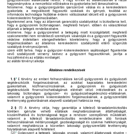
gyógyszerészet átalakulása nélkül, s hogy ennek az átalakulásnak a hazai
hagyományokra, a nemzetközi előírásokra és gyakorlatra kell támaszkodnia,
felismerve, hogy a gyógyszergyártás iparszerűvé válása és a kereskedelem
gyakorlata, a megváltozott fogyasztói szokások és igények, továbbá az
információs technológia fejlődése érdemi változásokat idézett elő a gyógyszerek
kiskereskedelmi forgalmazásában,
figyelemmel arra, hogy az államnak garanciális szabályokkal is biztosítania kell,
hogy a gyógyszerek biztonságosan, megfelelő helyen, időben és választékkal
álljanak a betegek rendelkezésére,
elismerve, hogy a gyógyszereket a betegség miatt kiszolgáltatott, megfelelő
szakismerettel nem rendelkező személyek vásárolják és a gyógyszert fogyasztók
védelme érdekében elengedhetetlen követelmény, hogy a gyógyszerek
forgalmazásában az általános kereskedelmi szabályoktól eltérő szigorúbb
szabályok érvényesüljenek,
szem előtt tartva, hogy a gyógyszer-kiskereskedelem sajátosságait figyelembe
vevő szabályozott verseny kedvez a gyógyszert fogyasztóknak, javítja a
hozzáférést és az ellátás minőségét,
az alábbi törvényt alkotja:
Általános rendelkezések
2
1. §
E törvény az emberi felhasználásra kerülő gyógyszerek és gyógyászati
segédeszközök forgalmazásának, az azokkal kapcsolatos kereskedelmi
gyakorlatnak, közfinanszírozásának, a gyógyszerek és gyógyászati
segédeszközök finanszírozhatóságának elérését célzó intézkedések és a
lakosság biztonságos gyógyszer- és gyógyászatisegédeszköz-ellátásának,
valamint a gyógyszerek kiskereskedelmi forgalmazásának, a gyógyszerellátó
tevékenység gyakorlásának alapvető szabályait határozza meg.
2. §
(1)
A törvény célja, hogy garantálja a kötelező társadalombiztosítás
körében igénybe vehető ellátások meghatározásának átláthatóságát,
kiszámíthatóvá és biztonságossá tegye a rendszer szereplőinek működését,
valamint a kötelező társadalombiztosítás rendelkezésére álló források
felhasználásának méltányosságát, gazdaságosságát és szakmai hatékonyságát,
valamint meghatározza a közvetlen lakossági gyógyszerellátó tevékenység
folytatásának alapvető feltételeit.
3
(2)
Gyógyszert a betegek, lakosság, orvosok, valamint állatorvosok részére –