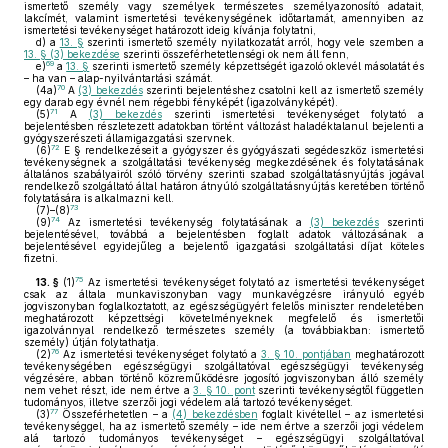
ismertető személy vagy személyek természetes személyazonosító adatait,
lakcímét, valamint ismertetési tevékenységének időtartamát, amennyiben az
ismertetési tevékenységet határozott ideig kívánja folytatni,
d)
a
13. §
szerinti ismertető személy nyilatkozatát arról, hogy vele szemben a
13. § (3) bekezdése
szerinti összeférhetetlenségi ok nem áll fenn,
69
e)
a
13. §
szerinti ismertető személy képzettségét igazoló oklevél másolatát és
– ha van – alap-nyilvántartási számát.
70
(4a)
A
(3) bekezdés
szerinti bejelentéshez csatolni kell az ismertető személy
egy darab egy évnél nem régebbi fényképét (igazolványképét).
71
(5)
A
(3) bekezdés
szerinti ismertetési tevékenységet folytató a
bejelentésben részletezett adatokban történt változást haladéktalanul bejelenti a
gyógyszerészeti államigazgatási szervnek.
72
(6)
E § rendelkezéseit a gyógyszer és gyógyászati segédeszköz ismertetési
tevékenységnek a szolgáltatási tevékenység megkezdésének és folytatásának
általános szabályairól szóló törvény szerinti szabad szolgáltatásnyújtás jogával
rendelkező szolgáltató által határon átnyúló szolgáltatásnyújtás keretében történő
folytatására is alkalmazni kell.
73
(7)–(8)
74
(9)
Az ismertetési tevékenység folytatásának a
(3) bekezdés
szerinti
bejelentésével, továbbá a bejelentésben foglalt adatok változásának a
bejelentésével egyidejűleg a bejelentő igazgatási szolgáltatási díjat köteles
fizetni.
75
13. §
(1)
Az ismertetési tevékenységet folytató az ismertetési tevékenységet
csak az általa munkaviszonyban vagy munkavégzésre irányuló egyéb
jogviszonyban foglalkoztatott, az egészségügyért felelős miniszter rendeletében
meghatározott képzettségi követelményeknek megfelelő és ismertetői
igazolvánnyal rendelkező természetes személy (a továbbiakban: ismertető
személy) útján folytathatja.
76
(2)
Az ismertetési tevékenységet folytató a
3. § 10. pontjában
meghatározott
tevékenységében egészségügyi szolgáltatóval egészségügyi tevékenység
végzésére, abban történő közreműködésre jogosító jogviszonyban álló személy
nem vehet részt, ide nem értve a
3. § 10. pont
szerinti tevékenységtől független
tudományos, illetve szerzői jogi védelem alá tartozó tevékenységet.
77
(3)
Összeférhetetlen – a
(4) bekezdésben
foglalt kivétellel – az ismertetési
tevékenységgel, ha az ismertető személy – ide nem értve a szerzői jogi védelem
alá tartozó tudományos tevékenységet – egészségügyi szolgáltatóval