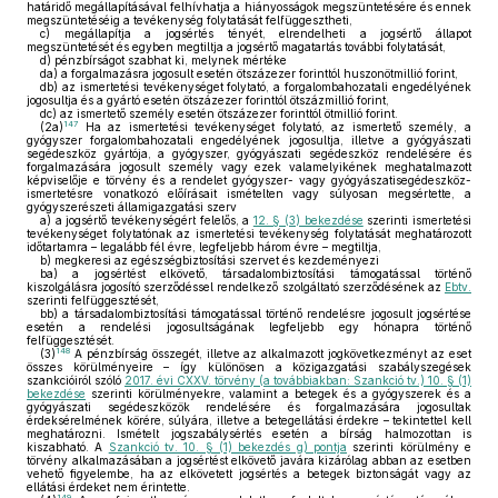
határidő megállapításával felhívhatja a hiányosságok megszüntetésére és ennek
megszüntetéséig a tevékenység folytatását felfüggesztheti,
c)
megállapítja a jogsértés tényét, elrendelheti a jogsértő állapot
megszüntetését és egyben megtiltja a jogsértő magatartás további folytatását,
d)
pénzbírságot szabhat ki, melynek mértéke
da)
a forgalmazásra jogosult esetén ötszázezer forinttól huszonötmillió forint,
db)
az ismertetési tevékenységet folytató, a forgalombahozatali engedélyének
jogosultja és a gyártó esetén ötszázezer forinttól ötszázmillió forint,
dc)
az ismertető személy esetén ötszázezer forinttól ötmillió forint.
147
(2a)
Ha az ismertetési tevékenységet folytató, az ismertető személy, a
gyógyszer forgalombahozatali engedélyének jogosultja, illetve a gyógyászati
segédeszköz gyártója, a gyógyszer, gyógyászati segédeszköz rendelésére és
forgalmazására jogosult személy vagy ezek valamelyikének meghatalmazott
képviselője e törvény és a rendelet gyógyszer- vagy gyógyászatisegédeszköz-
ismertetésre vonatkozó előírásait ismételten vagy súlyosan megsértette, a
gyógyszerészeti államigazgatási szerv
a)
a jogsértő tevékenységért felelős, a
12. § (3) bekezdése
szerinti ismertetési
tevékenységet folytatónak az ismertetési tevékenység folytatását meghatározott
időtartamra – legalább fél évre, legfeljebb három évre – megtiltja,
b)
megkeresi az egészségbiztosítási szervet és kezdeményezi
ba)
a jogsértést elkövető, társadalombiztosítási támogatással történő
kiszolgálásra jogosító szerződéssel rendelkező szolgáltató szerződésének az
Ebtv.
szerinti felfüggesztését,
bb)
a társadalombiztosítási támogatással történő rendelésre jogosult jogsértése
esetén a rendelési jogosultságának legfeljebb egy hónapra történő
felfüggesztését.
148
(3)
A pénzbírság összegét, illetve az alkalmazott jogkövetkezményt az eset
összes körülményeire – így különösen a közigazgatási szabályszegések
szankcióiról szóló
2017. évi CXXV. törvény (a továbbiakban: Szankció tv.) 10. § (1)
bekezdése
szerinti körülményekre, valamint a betegek és a gyógyszerek és a
gyógyászati segédeszközök rendelésére és forgalmazására jogosultak
érdeksérelmének körére, súlyára, illetve a betegellátási érdekre – tekintettel kell
meghatározni. Ismételt jogszabálysértés esetén a bírság halmozottan is
kiszabható. A
Szankció tv. 10. § (1) bekezdés g) pontja
szerinti körülmény e
törvény alkalmazásában a jogsértést elkövető javára kizárólag abban az esetben
vehető figyelembe, ha az elkövetett jogsértés a betegek biztonságát vagy az
ellátási érdeket nem érintette.
149