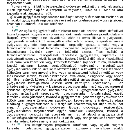
forgalomban van,
f)
olyan vény nélkül is beszerezhető gyógyszer reklámját, amelynek árához
külön jogszabály alapján a központi költségvetés, illetve az E. Alap az arra
jogosultaknak támogatást nyújt,
g)
olyan gyógyászati segédeszköz reklámját, amely a társadalombiztosítás által
támogatott gyógyászati segédeszköz nevével azonos elnevezésű – csak jelzőben,
számban különböző – eszközt reklámoz.
118
(7)
119
(8)
Az egészségügyért felelős miniszter rendelete szerinti minta kivételével
tilos a betegnek, fogyasztónak olyan ajándék, minta, vásárlásra jogosító utalvány
(kupon), nyeremény, akár közvetlenül, akár az orvos, illetve a gyógyszert,
gyógyászati segédeszközt kiszolgáltató által történő adása, felajánlása, amely
gyógyszer, egy adott forgalombahozatali engedély jogosult termékei vagy a
társadalombiztosítás által támogatott gyógyászati segédeszköz fogyasztására,
használatára ösztönöz vagy azt feltételül szabja. Tilos továbbá a
társadalombiztosítási támogatással rendelhető gyógyszerek, tápszerek és
gyógyászati segédeszközök beteg által fizetendő térítési díjának a kiszolgáltató
által bármilyen közvetlen vagy közvetett formában (ajándék, minta, vásárlásra
jogosító utalvány, kupon, pontgyűjtésalapú kedvezmény, meghatározott
gyógyszertárban történő kiváltásra ösztönzés útján, a beváltott vények számához
köthetően bármilyen anyagi előny vagy természetbeni juttatás nyújtása, vagy
más hasonló módon) történő csökkentése, átvállalása, elengedése vagy ahhoz
bármilyen előnyök kötése. A társadalombiztosítási támogatással nem rendelhető
gyógyszerek kiszolgáltatása esetén adott bármilyen kedvezmény – az
árkedvezmény kivételével – kizárólag a gyógyszertárban nyújtott gyógyszerészi
gondozás igénybevételére használható fel. A gyógyszertárban gyógyszer,
tápszer, gyógyászati segédeszköz, gyógyszertárban forgalmazható egyéb
termékek kiszolgálásához, továbbá a gyógyszerészi gondozás igénybevételéhez
kötődő bármilyen e törvényben szabályozott kedvezmény, ajándékozás adása
kizárólag a gyógyszertárban a kiszolgáltató szakszemélyzet útján valósulhat
meg. A gyógyszertárban gyógyszer, tápszer, gyógyászati segédeszköz,
gyógyszertárban forgalmazható egyéb termékek kiszolgálása, továbbá a
gyógyszerészi gondozás igénybevétele nem adhat alapot a gyógyszertárat
működtető gazdálkodó szervezet más üzletétől, vagy más gazdálkodó szervezettől
igénybe vehető kedvezményre, ajándékozásra.
120
(8a)
Tilos betegtámogató programok keretében, vagy egyéb program
keretében betegségre, gyógyszerszedési szokásokra vonatkozó adatok