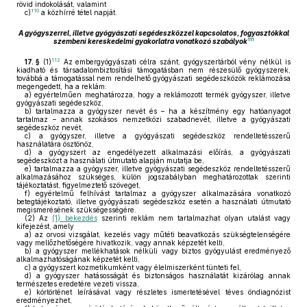
rövid indokolását, valamint
110
c)
a közhírré tétel napját.
A gyógyszerrel, illetve gyógyászati segédeszközzel kapcsolatos, fogyasztókkal
111
szembeni kereskedelmi gyakorlatra vonatkozó szabályok
112
17. §
(1)
Az embergyógyászati célra szánt, gyógyszertárból vény nélkül is
kiadható és társadalombiztosítási támogatásban nem részesülő gyógyszerek,
továbbá a támogatással nem rendelhető gyógyászati segédeszközök reklámozása
megengedett, ha a reklám:
a)
egyértelműen meghatározza, hogy a reklámozott termék gyógyszer, illetve
gyógyászati segédeszköz,
b)
tartalmazza a gyógyszer nevét és – ha a készítmény egy hatóanyagot
tartalmaz – annak szokásos nemzetközi szabadnevét, illetve a gyógyászati
segédeszköz nevét,
c)
a gyógyszer, illetve a gyógyászati segédeszköz rendeltetésszerű
használatára ösztönöz,
d)
a gyógyszert az engedélyezett alkalmazási előírás, a gyógyászati
segédeszközt a használati útmutató alapján mutatja be,
e)
tartalmazza a gyógyszer, illetve gyógyászati segédeszköz rendeltetésszerű
alkalmazásához szükséges, külön jogszabályban meghatározottak szerinti
tájékoztatást, figyelmeztető szöveget,
f)
egyértelmű felhívást tartalmaz a gyógyszer alkalmazására vonatkozó
betegtájékoztató, illetve gyógyászati segédeszköz esetén a használati útmutató
megismerésének szükségességére.
(2)
Az
(1) bekezdés
szerinti reklám nem tartalmazhat olyan utalást vagy
kifejezést, amely
a)
az orvosi vizsgálat, kezelés vagy műtéti beavatkozás szükségtelenségére
vagy mellőzhetőségére hivatkozik, vagy annak képzetét kelti,
b)
a gyógyszer mellékhatások nélküli vagy biztos gyógyulást eredményező
alkalmazhatóságának képzetét kelti,
c)
a gyógyszert kozmetikumként vagy élelmiszerként tünteti fel,
d)
a gyógyszer hatásosságát és biztonságos használatát kizárólag annak
természetes eredetére vezeti vissza,
e)
kórtörténet leírásával vagy részletes ismertetésével téves öndiagnózist
eredményezhet,