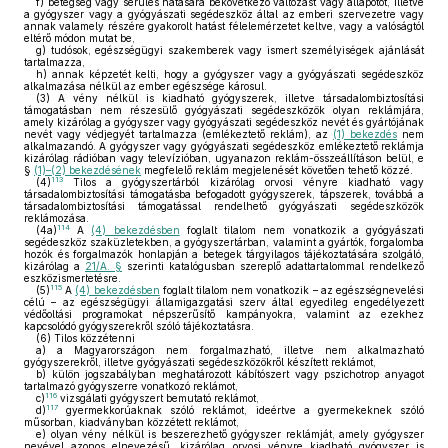
f)
betegség vagy sérülés hatására bekövetkező változást vagy állapotot, illetve
a gyógyszer vagy a gyógyászati segédeszköz által az emberi szervezetre vagy
annak valamely részére gyakorolt hatást félelemérzetet keltve, vagy a valóságtól
eltérő módon mutat be,
g)
tudósok, egészségügyi szakemberek vagy ismert személyiségek ajánlását
tartalmazza,
h)
annak képzetét kelti, hogy a gyógyszer vagy a gyógyászati segédeszköz
alkalmazása nélkül az ember egészsége károsul.
(3)
A vény nélkül is kiadható gyógyszerek, illetve társadalombiztosítási
támogatásban nem részesülő gyógyászati segédeszközök olyan reklámjára,
amely kizárólag a gyógyszer vagy gyógyászati segédeszköz nevét és gyártójának
nevét vagy védjegyét tartalmazza (emlékeztető reklám), az
(1) bekezdés
nem
alkalmazandó. A gyógyszer vagy gyógyászati segédeszköz emlékeztető reklámja
kizárólag rádióban vagy televízióban, ugyanazon reklám-összeállításon belül, e
§
(1)–(2) bekezdésének
megfelelő reklám megjelenését követően tehető közzé.
113
(4)
Tilos a gyógyszertárból kizárólag orvosi vényre kiadható vagy
társadalombiztosítási támogatásba befogadott gyógyszerek, tápszerek, továbbá a
társadalombiztosítási támogatással rendelhető gyógyászati segédeszközök
reklámozása.
114
(4a)
A
(4) bekezdésben
foglalt tilalom nem vonatkozik a gyógyászati
segédeszköz szaküzletekben, a gyógyszertárban, valamint a gyártók, forgalomba
hozók és forgalmazók honlapján a betegek tárgyilagos tájékoztatására szolgáló,
kizárólag a
21/A. §
szerinti katalógusban szereplő adattartalommal rendelkező
eszközismertetésre.
115
(5)
A
(4) bekezdésben
foglalt tilalom nem vonatkozik – az egészségnevelési
célú – az egészségügyi államigazgatási szerv által egyedileg engedélyezett
védőoltási programokat népszerűsítő kampányokra, valamint az ezekhez
kapcsolódó gyógyszerekről szóló tájékoztatásra.
(6)
Tilos közzétenni
a)
a Magyarországon nem forgalmazható, illetve nem alkalmazható
gyógyszerekről, illetve gyógyászati segédeszközökről készített reklámot,
b)
külön jogszabályban meghatározott kábítószert vagy pszichotrop anyagot
tartalmazó gyógyszerre vonatkozó reklámot,
116
c)
vizsgálati gyógyszert bemutató reklámot,
117
d)
gyermekkorúaknak szóló reklámot, ideértve a gyermekeknek szóló
műsorban, kiadványban közzétett reklámot,
e)
olyan vény nélkül is beszerezhető gyógyszer reklámját, amely gyógyszer
nevével azonos elnevezésű, kizárólag orvosi vényre kiadható gyógyszer is