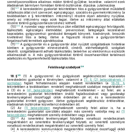
személyazonosításra alkalmas módon történő gyűjtése, kezelése, valamint ezek
átadásának bármilyen formában történő ösztönzése, díjazása, jutalmazása.
121
(9)
A kereskedelmi gyakorlat tekintetében tilos a gyógyszertárat működtető
vállalkozás által civil szervezet, egészségügyi, szociális és gyermekintézmény (a
továbbiakban e § tekintetében: intézmény) részére olyan adomány nyújtása,
amely az intézmény vagy azok tagjai, illetve az intézmény által ellátottak
részére történő gyógyszerbeszerzéshez köthető.
122
(10)
A nyomdai vagy elektronikus úton előállított egészségügyi felvilágosító,
tájékoztató, egészséges életmóddal, prevencióval, betegségek kezelésével
kapcsolatos, gyógyszerészi gondozást támogató könyvek, kiadványok, brosúrák
kivételével tilos a beteg, illetve a fogyasztó részére a gyógyszertárban
forgalmazható termékek ajándékozása.
123
(11)
A gyógyszertár és a gyógyszertár által nyújtott szolgáltatások hirdetése
körében a gyógyszertár elnevezéséről, címéről, elérhetőségéről, szolgálati
idejéről, szolgáltatásairól adható tájékoztatás, beleértve az elektronikus eszközök
alkalmazását is. A más gyógyszertárakkal történő összehasonlítást tartalmazó
adatközlés és figyelemfelkeltő tájékoztatás tilos.
124
Felelősségi szabályok
125
18. §
(1)
A gyógyszerrel és gyógyászati segédeszközzel kapcsolatos
kereskedelmi gyakorlat e törvényben, valamint a
77. § (2) bekezdésének j)
pontjában
foglalt felhatalmazás alapján kiadott rendeletben (a
18–19. §
tekintetében a továbbiakban: rendelet) meghatározott szabályai megsértéséért –
a (3) és a
(4) bekezdésben
meghatározott kivételekkel – az felel, aki a
kereskedelmi gyakorlat tekintetében önálló foglalkozásával vagy gazdasági
tevékenységével összefüggő célok érdekében jár el, és a kereskedelmi
gyakorlattal érintett gyógyszer, illetve gyógyászati segédeszköz értékesítése,
eladásának ösztönzése közvetlenül érdekében áll.
(2)
Az
(1) bekezdésben
meghatározott személy felel akkor is, ha a
kereskedelmi gyakorlatot szerződés alapján más személy valósítja meg az
(1)
bekezdésben
meghatározott személy érdekében vagy javára.
126
(3)
Az ismertetési tevékenységet folytatóra vonatkozó rendelkezések
megsértéséért az ismertetési tevékenységet folytató, az ismertető személyre
vonatkozó rendelkezések megsértéséért az ismertető személy felel.
(4)
A kereskedelmi kommunikáció megjelenítési módjával összefüggő okból