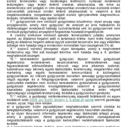
eszköz természetes vagy mesterséges testfelszíni nyílással rendelkező
testüregben, vagy testen történő viselése, alkalmazása, ide értve az
önellenőrzési célt szolgáló in vitro diagnosztikai orvostechnikai eszközök emberi
szervezetből származó mintán történő alkalmazását is, valamint a test
megtámasztására, mozgatására szolgáló eszköz igénybevétele diagnosztikus,
terápiás, rehabilitációs, vagy ápolási céllal;
10
7.
gyógyszernek nem minősülő gyógyhatású készítmény:
olyan anyag vagy
anyagkeverék, amely nem gyógyszer, de amelyet az arra hatáskörrel és
illetékességgel rendelkező hatóság nyilvántartásba vett, és gyógyszernek nem
minősülő gyógyhatású anyagként forgalomba hozatalát engedélyezte;
8.
csekély értékűnek minősülő ajándék:
természetbeni juttatás, amelynek
egyedi, az általános forgalmi adót is tartalmazó értéke, ilyen érték hiányában
pedig az általános forgalmi adóval együtt számított beszerzési ára vagy előállítási
költsége nem haladja meg a mindenkori minimálbér havi összegének 5%-át;
11
9.
ésszerű mértékű támogatás:
olyan támogatás, amely a meghirdetett
rendezvény egy főre eső összegét tekintve nem haladja meg a 8. pontban
meghatározott összeget;
12
10.
kereskedelmi gyakorlat: gyógyszer, tápszer, illetve gyógyászati
segédeszköz rendelésének, beszerzésének, értékesítésének vagy
fogyasztásának előmozdítására irányuló vagy arra alkalmas szakmai,
tudományos vagy bármely egyéb tájékoztatás, tevékenység, megjelenítési mód,
marketing vagy egyéb kereskedelmi kommunikáció. A közforgalmú
gyógyszertárak, az intézeti gyógyszertár közvetlen lakossági gyógyszerellátást
végző egysége és a fiókgyógyszertárak, valamint gyógyászatisegédeszköz
szaküzletek esetében nem minősül kereskedelmi gyakorlatnak a gyógyszerek,
gyógyászati segédeszköz kiszolgáltatásakor, valamint a gyógyszerekkel
kapcsolatos jogszabályban előírt tájékoztatás nyújtása során végzett
egészségügyi szolgáltató tevékenység, továbbá a gyógyszerészi gondozás;
13
11.
reklám:
a gazdasági reklámtevékenység alapvető feltételeiről és egyes
korlátairól szóló
2008. évi XLVIII. törvény 3. §-ának d) pontja
szerinti gazdasági
reklám, azzal, hogy nem reklám
a)
a gyógyszer külön jogszabályban meghatározottak szerinti címkéje és
betegtájékoztatója, valamint a gyógyászati segédeszköz használati utasítása,
b)
az olyan tényszerű informatív bejelentés vagy tájékoztató jellegű anyag,
amely a gyógyszer, illetve gyógyászati segédeszköz csomagolásának
megváltoztatásáról vagy a gyógyszer kedvezőtlen mellékhatásáról tájékoztat,
továbbá