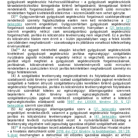
gyógyászati segédeszköz házhozszállításához – a gyógyászati segédeszközök
társadalombiztosítási támogatásba történő befogadásáról, támogatással történő
rendeléséről, forgalmazásáról, javításáról és kölcsönzéséről szóló miniszteri
rendeletben foglalt kivételektől eltekintve – közreműködőt nem vehet igénybe.
53
(3)
Gyógyszertárnak gyógyászati segédeszköz forgalmazó szakképesítéssel
rendelkező személy foglalkoztatása esetén nem kell rendelkeznie a
(2)
bekezdés
szerinti engedéllyel. Gyógyszertárban gyógyászati segédeszköz
forgalmazó szakképesítéssel rendelkező személy hiányában a
(2) bekezdés
szerinti engedély nélkül csak sorozatgyártású gyógyászati segédeszköz
forgalmazható, javítási és kölcsönzési tevékenység nem végezhető. Ez a javítási
és kölcsönzési tilalom nem érinti a – külön jogszabályban vagy a felek közötti
szerződésben meghatározott – szavatosságra és jótállásra vonatkozó kötelezettség
érvényesítését.
54
(3a)
Az egyedi méretvétel alapján készített gyógyászati segédeszközök
kivételével gyógyászati segédeszköz javítása egészségügyi szolgáltatás
nyújtására jogosító működési engedély nélkül is végezhető, amennyiben a
javítást végző megfelel a gyógyászati segédeszközök forgalmazásának,
javításának, kölcsönzésének szakmai követelményeiről szóló miniszteri
rendeletben a szaküzleten kívüli javítás tekintetében meghatározott személyi és
tárgyi feltételeknek.
(4)
A szolgáltatási tevékenység megkezdésének és folytatásának általános
szabályairól szóló törvény szerinti szabad szolgáltatásnyújtás jogával rendelkező
szolgáltató a határon átnyúló szolgáltatásnyújtás keretében történő gyógyászati
segédeszköz forgalmazási, javítási és kölcsönözési tevékenységének folytatására
irányuló szándékát köteles az egészségügyi államigazgatási szervnek
bejelenteni. A külön törvény szerinti egészségbiztosító a szabad
szolgáltatásnyújtás jogával rendelkező szolgáltatóval is köthet a kötelező
egészségbiztosítás ellátásairól szóló
1997. évi LXXXIII. törvény 30. § (2)
bekezdése
szerinti szerződést.
(5)
Az egészségügyi államigazgatási szerv a
(2) bekezdés
szerinti
engedéllyel rendelkezőkről, valamint a gyógyászati segédeszköz forgalmazási,
javítási és kölcsönözési tevékenységre jogosult, a
(4) bekezdés
szerinti
bejelentést tevőkről nyilvántartást vezet. A nyilvántartásból kizárólag a
tevékenység végzésére való jogosultság igazolása céljából szolgáltatható adat.
55
(6)
A nyilvántartásban kezelt adatokat a Központi Statisztikai Hivatal részére
– a hivatalos statisztikáról szóló
2016. évi CLV. törvény (a továbbiakban: Stt.) 28.
§-ával
összhangban a statisztikai cél előzetes igazolása alapján, az ahhoz