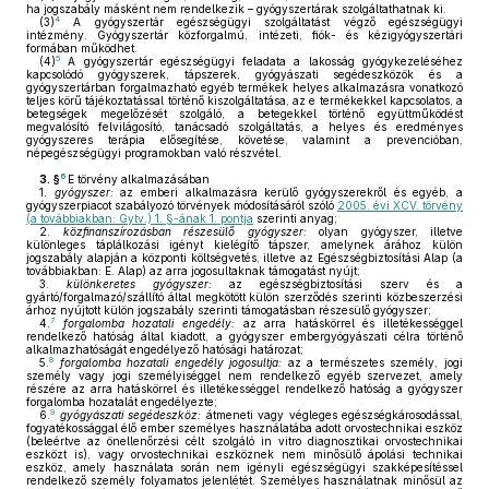
ha jogszabály másként nem rendelkezik – gyógyszertárak szolgáltathatnak ki.
4
(3)
A gyógyszertár egészségügyi szolgáltatást végző egészségügyi
intézmény. Gyógyszertár közforgalmú, intézeti, fiók- és kézigyógyszertári
formában működhet.
5
(4)
A gyógyszertár egészségügyi feladata a lakosság gyógykezeléséhez
kapcsolódó gyógyszerek, tápszerek, gyógyászati segédeszközök és a
gyógyszertárban forgalmazható egyéb termékek helyes alkalmazásra vonatkozó
teljes körű tájékoztatással történő kiszolgáltatása, az e termékekkel kapcsolatos, a
betegségek megelőzését szolgáló, a betegekkel történő együttműködést
megvalósító felvilágosító, tanácsadó szolgáltatás, a helyes és eredményes
gyógyszeres terápia elősegítése, követése, valamint a prevencióban,
népegészségügyi programokban való részvétel.
6
3. §
E törvény alkalmazásában
1.
gyógyszer:
az emberi alkalmazásra kerülő gyógyszerekről és egyéb, a
gyógyszerpiacot szabályozó törvények módosításáról szóló
2005. évi XCV. törvény
(a továbbiakban: Gytv.) 1. §-ának 1. pontja
szerinti anyag;
2.
közfinanszírozásban részesülő gyógyszer:
olyan gyógyszer, illetve
különleges táplálkozási igényt kielégítő tápszer, amelynek árához külön
jogszabály alapján a központi költségvetés, illetve az Egészségbiztosítási Alap (a
továbbiakban: E. Alap) az arra jogosultaknak támogatást nyújt;
3.
különkeretes gyógyszer:
az egészségbiztosítási szerv és a
gyártó/forgalmazó/szállító által megkötött külön szerződés szerinti közbeszerzési
árhoz nyújtott külön jogszabály szerinti támogatásban részesülő gyógyszer;
7
4.
forgalomba hozatali engedély:
az arra hatáskörrel és illetékességgel
rendelkező hatóság által kiadott, a gyógyszer embergyógyászati célra történő
alkalmazhatóságát engedélyező hatósági határozat;
8
5.
forgalomba hozatali engedély jogosultja:
az a természetes személy, jogi
személy vagy jogi személyiséggel nem rendelkező egyéb szervezet, amely
részére az arra hatáskörrel és illetékességgel rendelkező hatóság a gyógyszer
forgalomba hozatalát engedélyezte;
9
6.
gyógyászati segédeszköz:
átmeneti vagy végleges egészségkárosodással,
fogyatékossággal élő ember személyes használatába adott orvostechnikai eszköz
(beleértve az önellenőrzési célt szolgáló in vitro diagnosztikai orvostechnikai
eszközt is), vagy orvostechnikai eszköznek nem minősülő ápolási technikai
eszköz, amely használata során nem igényli egészségügyi szakképesítéssel
rendelkező személy folyamatos jelenlétét. Személyes használatnak minősül az