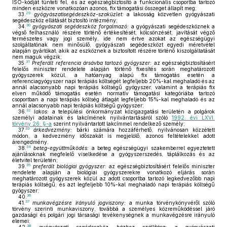
ISO-kódját tünteti fel, és az egészségbiztosító a funkcionális csoportba tartozó
minden eszközre vonatkozóan azonos, fix támogatási összeget állapít meg;
29
33.
gyógyászatisegédeszköz-szaküzlet:
a lakosság közvetlen gyógyászati
segédeszköz ellátását biztosító intézmény;
30
34.
gyógyászati segédeszköz forgalmazó:
a gyógyászati segédeszköznek a
végső felhasználó részére történő értékesítését, kölcsönzését, javítását végző
természetes vagy jogi személy, ide nem értve azokat az egészségügyi
szolgáltatónak nem minősülő, gyógyászati segédeszközt egyedi méretvétel
alapján gyártókat, akik az eszköznek a biztosított részére történő kiszolgáltatását
nem maguk végzik;
31
35.
Preferált referencia ársávba tartozó gyógyszer:
az egészségbiztosításért
felelős miniszter rendelete alapján történő fixesítés során meghatározott
gyógyszerek közül, a hatóanyag alapú fix támogatás esetén a
referenciagyógyszer napi terápiás költségét legfeljebb 20%-kal meghaladó és az
annál alacsonyabb napi terápiás költségű gyógyszer, valamint a terápiás fix
elven működő támogatás esetén normatív támogatási kategóriába tartozó
csoportban a napi terápiás költség átlagát legfeljebb 15%-kal meghaladó és az
annál alacsonyabb napi terápiás költségű gyógyszer;
32
36.
lakos:
a települési önkormányzat közigazgatási területén a polgárok
személyi adatainak és lakcímének nyilvántartásáról szóló
1992. évi LXVI.
törvény 26. §-a
szerint nyilvántartott lakcímmel rendelkező személy;
33
37.
árkedvezmény:
bárki számára hozzáférhető, nyilvánosan közzétett
módon, a kedvezmény időszakát is megjelölő, azonos feltételekkel adott
árengedmény.
34
38.
beteg-együttműködés:
a beteg egészségügyi szakemberrel egyeztetett
ajánlásoknak megfelelő viselkedése a gyógyszerszedés, táplálkozás és az
életvitel területén;
35
39.
preferált biológiai gyógyszer:
az egészségbiztosításért felelős miniszter
rendelete alapján a biológiai gyógyszerekre vonatkozó eljárás során
meghatározott gyógyszerek közül az adott csoportba tartozó legkedvezőbb napi
terápiás költségű, és azt legfeljebb 10%-kal meghaladó napi terápiás költségű
gyógyszer;
36
40.
37
41.
munkavégzésre irányuló jogviszony:
a munka törvénykönyvéről szóló
törvény szerinti munkaviszony, továbbá a személyes közreműködéssel járó
gazdasági és polgári jogi társasági tevékenységnek a munkavégzésre irányuló
elemei;
38