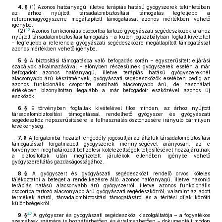
4. §
(1)
Azonos hatóanyagú, illetve terápiás hatású gyógyszerek tekintetében
az árhoz nyújtott társadalombiztosítási támogatás legfeljebb a
referenciagyógyszerre megállapított támogatással azonos mértékben vehető
igénybe.
46
(2)
Azonos funkcionális csoportba tartozó gyógyászati segédeszközök árához
nyújtott társadalombiztosítási támogatás – a külön jogszabályban foglalt kivétellel
– legfeljebb a referencia gyógyászati segédeszközre megállapított támogatással
azonos mértékben vehető igénybe.
5. §
A biztosítási támogatásba való befogadás során – egyszerűsített eljárási
szabályok alkalmazásával – előnyben részesülnek gyógyszerek esetén a már
befogadott azonos hatóanyagú, illetve terápiás hatású gyógyszereknél
alacsonyabb árú készítmények, gyógyászati segédeszközök esetében pedig az
azonos funkcionális csoportba sorolható alacsonyabb árú, de használati
értékében bizonyítottan legalább a már befogadott eszközével azonos új
eszközök.
6. §
E törvényben foglaltak kivételével tilos minden, az árhoz nyújtott
társadalombiztosítási támogatással rendelhető gyógyszer és gyógyászati
segédeszköz népszerűsítésére, a felhasználás ösztönzésére irányuló bármilyen
tevékenység.
7. §
A forgalomba hozatali engedély jogosultjai az általuk társadalombiztosítási
támogatással forgalmazott gyógyszerek mennyiségével arányosan, az e
törvényben meghatározott befizetési kötelezettségek teljesítésével hozzájárulnak
a biztosítottak után megfizetett járulékok ellenében igénybe vehető
gyógyszerellátás gazdaságosságához.
8. §
A gyógyszert és gyógyászati segédeszközt rendelő orvos köteles
tájékoztatni a beteget a rendelkezésre álló, azonos hatóanyagú, illetve hasonló
terápiás hatású alacsonyabb árú gyógyszerről, illetve azonos funkcionális
csoportba tartozó alacsonyabb árú gyógyászati segédeszközről, valamint az adott
termékek áráról, társadalombiztosítási támogatásáról és a térítési díjak közötti
különbségekről.
47
9. §
A gyógyszer és gyógyászati segédeszköz kiszolgáltatója – a fogyatékos
személyek számára is hozzáférhetően és értelmezhetően – dokumentált módon