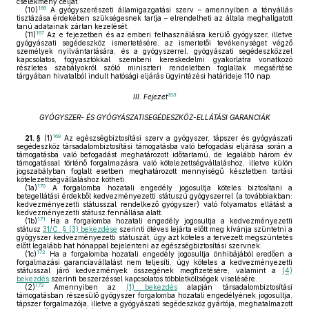
cselekmény célját.
166
(10)
A gyógyszerészeti államigazgatási szerv – amennyiben a tényállás
tisztázása érdekében szükségesnek tartja – elrendelheti az általa meghallgatott
tanú adatainak zártan kezelését.
167
(11)
Az e fejezetben és az emberi felhasználásra kerülő gyógyszer, illetve
gyógyászati segédeszköz ismertetésére, az ismertetői tevékenységet végző
személyek nyilvántartására, és a gyógyszerrel, gyógyászati segédeszközzel
kapcsolatos, fogyasztókkal szembeni kereskedelmi gyakorlatra vonatkozó
részletes szabályokról szóló miniszteri rendeletben foglaltak megsértése
tárgyában hivatalból indult hatósági eljárás ügyintézési határideje 110 nap.
168
III. Fejezet
GYÓGYSZER- ÉS GYÓGYÁSZATISEGÉDESZKÖZ-ELLÁTÁSI GARANCIÁK
169
21. §
(1)
Az egészségbiztosítási szerv a gyógyszer, tápszer és gyógyászati
segédeszköz társadalombiztosítási támogatásba való befogadási eljárása során a
támogatásba való befogadást meghatározott időtartamú, de legalább három év
támogatással történő forgalmazásra való kötelezettségvállaláshoz, illetve külön
jogszabályban foglalt esetben meghatározott mennyiségű készletben tartási
kötelezettségvállaláshoz kötheti.
170
(1a)
A forgalomba hozatali engedély jogosultja köteles biztosítani a
betegellátási érdekből kedvezményezetti státuszú gyógyszerrel (a továbbiakban:
kedvezményezetti státusszal rendelkező gyógyszer) való folyamatos ellátást a
kedvezményezetti státusz fennállása alatt.
171
(1b)
Ha a forgalomba hozatali engedély jogosultja a kedvezményezetti
státusz
31/C. § (3) bekezdése
szerinti ötéves lejárta előtt meg kívánja szüntetni a
gyógyszer kedvezményezetti státuszát, úgy azt köteles a tervezett megszüntetés
előtt legalább hat hónappal bejelenteni az egészségbiztosítási szervnek.
172
(1c)
Ha a forgalomba hozatali engedély jogosultja önhibájából eredően a
forgalmazási garanciavállalást nem teljesíti, úgy köteles a kedvezményezetti
státusszal járó kedvezmények összegének megfizetésére, valamint a
(4)
bekezdés
szerinti beszerzéssel kapcsolatos többletköltségek viselésére.
173
(2)
Amennyiben az
(1) bekezdés
alapján társadalombiztosítási
támogatásban részesülő gyógyszer forgalomba hozatali engedélyének jogosultja,
tápszer forgalmazója, illetve a gyógyászati segédeszköz gyártója, meghatalmazott