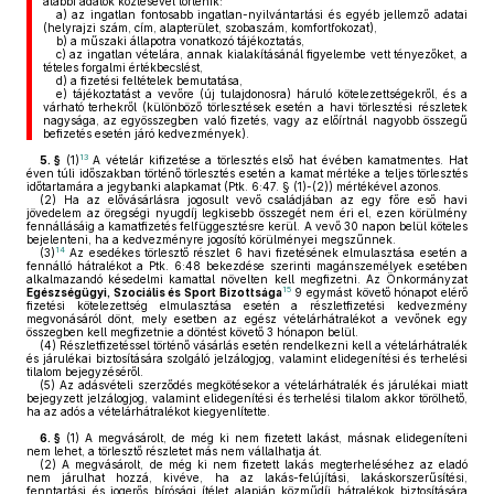
alábbi adatok közlésével történik:
a)
az ingatlan fontosabb ingatlan-nyilvántartási és egyéb jellemző adatai
(helyrajzi szám, cím, alapterület, szobaszám, komfortfokozat),
b)
a műszaki állapotra vonatkozó tájékoztatás,
c)
az ingatlan vételára, annak kialakításánál figyelembe vett tényezőket, a
tételes forgalmi értékbecslést,
d)
a fizetési feltételek bemutatása,
e)
tájékoztatást a vevőre (új tulajdonosra) háruló kötelezettségekről, és a
várható terhekről (különböző törlesztések esetén a havi törlesztési részletek
nagysága, az egyösszegben való fizetés, vagy az előírtnál nagyobb összegű
befizetés esetén járó kedvezmények).
13
5. §
(1)
A vételár kifizetése a törlesztés első hat évében kamatmentes. Hat
éven túli időszakban történő törlesztés esetén a kamat mértéke a teljes törlesztés
időtartamára a jegybanki alapkamat (Ptk. 6:47. § (1)-(2)) mértékével azonos.
(2)
Ha az elővásárlásra jogosult vevő családjában az egy főre eső havi
jövedelem az öregségi nyugdíj legkisebb összegét nem éri el, ezen körülmény
fennállásáig a kamatfizetés felfüggesztésre kerül. A vevő 30 napon belül köteles
bejelenteni, ha a kedvezményre jogosító körülményei megszűnnek.
14
(3)
Az esedékes törlesztő részlet 6 havi fizetésének elmulasztása esetén a
fennálló hátralékot a Ptk. 6:48 bekezdése szerinti magánszemélyek esetében
alkalmazandó késedelmi kamattal növelten kell megfizetni. Az Önkormányzat
15
Egészségügyi, Szociális és Sport Bizottsága
9 egymást követő hónapot elérő
fizetési kötelezettség elmulasztása esetén a részletfizetési kedvezmény
megvonásáról dönt, mely esetben az egész vételárhátralékot a vevőnek egy
összegben kell megfizetnie a döntést követő 3 hónapon belül.
(4)
Részletfizetéssel történő vásárlás esetén rendelkezni kell a vételárhátralék
és járulékai biztosítására szolgáló jelzálogjog, valamint elidegenítési és terhelési
tilalom bejegyzéséről.
(5)
Az adásvételi szerződés megkötésekor a vételárhátralék és járulékai miatt
bejegyzett jelzálogjog, valamint elidegenítési és terhelési tilalom akkor törölhető,
ha az adós a vételárhátralékot kiegyenlítette.
6. §
(1)
A megvásárolt, de még ki nem fizetett lakást, másnak elidegeníteni
nem lehet, a törlesztő részletet más nem vállalhatja át.
(2)
A megvásárolt, de még ki nem fizetett lakás megterheléséhez az eladó
nem járulhat hozzá, kivéve, ha az lakás-felújítási, lakáskorszerűsítési,
fenntartási és jogerős bírósági ítélet alapján közműdíj hátralékok biztosítására