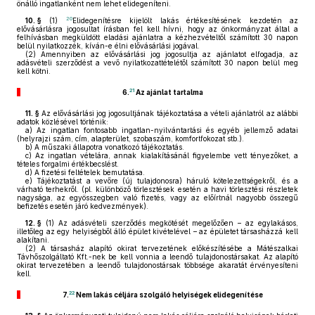
önálló ingatlanként nem lehet elidegeníteni.
20
10. §
(1)
Elidegenítésre kijelölt lakás értékesítésének kezdetén az
elővásárlásra jogosultat írásban fel kell hívni, hogy az önkormányzat által a
felhívásban megküldött eladási ajánlatra a kézhezvételtől számított 30 napon
belül nyilatkozzék, kíván-e élni elővásárlási jogával.
(2)
Amennyiben az elővásárlási jog jogosultja az ajánlatot elfogadja, az
adásvételi szerződést a vevő nyilatkozattételétől számított 30 napon belül meg
kell kötni.
21
6.
Az ajánlat tartalma
11. §
Az elővásárlási jog jogosultjának tájékoztatása a vételi ajánlatról az alábbi
adatok közlésével történik:
a)
Az ingatlan fontosabb ingatlan-nyilvántartási és egyéb jellemző adatai
(helyrajzi szám, cím, alapterület, szobaszám, komfortfokozat stb.).
b)
A műszaki állapotra vonatkozó tájékoztatás.
c)
Az ingatlan vételára, annak kialakításánál figyelembe vett tényezőket, a
tételes forgalmi értékbecslést.
d)
A fizetési feltételek bemutatása.
e)
Tájékoztatást a vevőre (új tulajdonosra) háruló kötelezettségekről, és a
várható terhekről. (pl. különböző törlesztések esetén a havi törlesztési részletek
nagysága, az egyösszegben való fizetés, vagy az előírtnál nagyobb összegű
befizetés esetén járó kedvezmények).
12. §
(1)
Az adásvételi szerződés megkötését megelőzően – az egylakásos,
illetőleg az egy helyiségből álló épület kivételével – az épületet társasházzá kell
alakítani.
(2)
A társasház alapító okirat tervezetének előkészítésébe a Mátészalkai
Távhőszolgáltató Kft.-nek be kell vonnia a leendő tulajdonostársakat. Az alapító
okirat tervezetében a leendő tulajdonostársak többsége akaratát érvényesíteni
kell.
22
7.
Nem lakás céljára szolgáló helyiségek elidegenítése