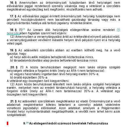
16. §
Amennyiben az önkormányzati tulajdonban lévő helyiséget nem
elővásárlási joggal rendelkező személy vásárolja meg a vételárat a szerződés
megkötésével egyidejűleg kell megfizetni, részletfizetés nem adható.
17. §
Az elővásárlási joggal érintett önkormányzati helyiség tulajdonjoga nem
pénzbeli hozzájárulásként nem bocsátható gazdasági társaság vagy más, a
cégnyilvántartás hatálya alá tartozó jogalany rendelkezésére.
25
18. §
(1)
Az üresen álló helyiségek elidegenítése soráne rendelet
(1)
bekezdés
ében foglaltak szerint kell eljárni.
(2)
Amennyiben a versenytárgyalási ártól az értékesítést elnyerő pályázó eláll,
a versenytárgyaláson vevőként második helyen lévő pályázó nyeri el a helyiség
vételi jogát.
19. §
Az adásvételi szerződés abban az esetben köthető meg, ha a vevő
igazolja, hogy:
a)
helyi adó és adók módjára behajtandó köztartozása nincs,
b)
társadalombiztosítási alap javára befizetendő tarozása nincs.
20. §
(1)
A közös beruházásban megépült nem lakás céljára szolgáló
helyiségek vételára a forgalmi érték (mely az ÁFA-t nem tartalmazza):
a)
vegyes használatú ingatlanban lévő helyiség esetén 30%-a,
b)
önálló épületben 35%-a.
A vételárat egy összegben kell kiegyenlíteni.
(2)
Azon közös beruházással létesített nem lakás céljára szolgáló helyiségek
esetén, melyeket nem az eredeti társberuházó használ, a helyiség vételára a
forgalmi érték (mely az ÁFA-t nem tartalmazza) 35%-a. A vételárat egy
összegben kell kiegyenlíteni.
21. §
Az adásvételi szerződések megkötésekor az eladó Önkormányzat a vevő
adatainak megkérésekor köteles betartani a személyi adatok védelmére
vonatkozó jogszabályi előírásokat. Azon adatokat, amelyek a Polgármesteri
Hivatal helyi nyilvántartásából megállapíthatók, a vevőtől nem lehet kérni azok
szolgáltatását.
26
9.
Az elidegenítésből származó bevételek felhasználása