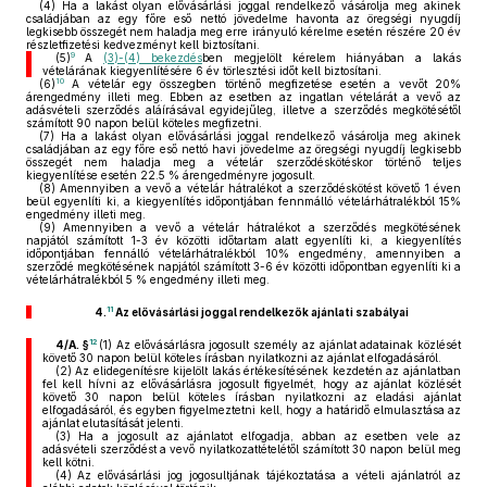
(4)
Ha a lakást olyan elővásárlási joggal rendelkező vásárolja meg akinek
családjában az egy főre eső nettó jövedelme havonta az öregségi nyugdíj
legkisebb összegét nem haladja meg erre irányuló kérelme esetén részére 20 év
részletfizetési kedvezményt kell biztosítani.
9
(5)
A
(3)-(4) bekezdés
ben megjelölt kérelem hiányában a lakás
vételárának kiegyenlítésére 6 év törlesztési időt kell biztosítani.
10
(6)
A vételár egy összegben történő megfizetése esetén a vevőt 20%
árengedmény illeti meg. Ebben az esetben az ingatlan vételárát a vevő az
adásvételi szerződés aláírásával egyidejűleg, illetve a szerződés megkötésétől
számított 90 napon belül köteles megfizetni.
(7)
Ha a lakást olyan elővásárlási joggal rendelkező vásárolja meg akinek
családjában az egy főre eső nettó havi jövedelme az öregségi nyugdíj legkisebb
összegét nem haladja meg a vételár szerződéskötéskor történő teljes
kiegyenlítése esetén 22.5 % árengedményre jogosult.
(8)
Amennyiben a vevő a vételár hátralékot a szerződéskötést követő 1 éven
beül egyenlíti ki, a kiegyenlítés időpontjában fennmálló vételárhátralékból 15%
engedmény illeti meg.
(9)
Amennyiben a vevő a vételár hátralékot a szerződés megkötésének
napjától számított 1-3 év közötti időtartam alatt egyenlíti ki, a kiegyenlítés
időpontjában fennálló vételárhátralékból 10% engedmény, amennyiben a
szerződé megkötésének napjától számított 3-6 év közötti időpontban egyenlíti ki a
vételárhátralékból 5 % engedmény illeti meg.
11
4.
Az elővásárlási joggal rendelkezők ajánlati szabályai
12
4/A. §
(1)
Az elővásárlásra jogosult személy az ajánlat adatainak közlését
követő 30 napon belül köteles írásban nyilatkozni az ajánlat elfogadásáról.
(2)
Az elidegenítésre kijelölt lakás értékesítésének kezdetén az ajánlatban
fel kell hívni az elővásárlásra jogosult figyelmét, hogy az ajánlat közlését
követő 30 napon belül köteles írásban nyilatkozni az eladási ajánlat
elfogadásáról, és egyben figyelmeztetni kell, hogy a határidő elmulasztása az
ajánlat elutasítását jelenti.
(3)
Ha a jogosult az ajánlatot elfogadja, abban az esetben vele az
adásvételi szerződést a vevő nyilatkozattételétől számított 30 napon belül meg
kell kötni.
(4)
Az elővásárlási jog jogosultjának tájékoztatása a vételi ajánlatról az