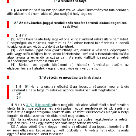
2
1.
A rendelet hatálya
1. §
A rendelet hatálya kiterjed Mátészalka Város Önkormányzat tulajdonában
álló lakásokra és nem lakás céljára szolgáló helyiségekre.
3
2.
Az elővásárlási joggal rendelkezők részére történő
lakáselidegenítés
szabályai
4
2. §
(1)
(2)
Közös használatú helyiségeket önálló ingatlanként értékesíteni nem lehet.
E helyiségek és területek, valamint az épülethez tartozó földrészletek a leendő
tulajdonostársak közös tulajdonába kerülnek.
(3)
Elővásárlási jogát nem gyakorolhatja az, akinek a vásárlás időpontjában
adó, vagy adók módjára behajtandó köztartozása, továbbá a társadalombiztosítási
alap javára teljesítendő tartozása van. Az erről kiállított igazolásokat a vételi
szándéknyilatkozathoz csatolni kell.
(4)
Bérleti- és egyéb közüzemi díj hátralék fennállása esetén az
elidegenítésre a hátralék kiegyenlítését követően kerülhet sor.
5
3.
A vételár, és megállapításának alapja
6
3. §
(1)
Ha a lakást az elővásárlásra jogosult vásárolja meg a lakás
vételárát a helyi forgalmi értékkel azonos mértékben kell meghatározni.
7
(2)
8
(3)
4. §
(1)
A
3. § (1) bekezdés
ében megjelölt bérlakás vételárából a határozatlan
idejű bérleti szerződéssel és elővásárlási joggal rendelkező bérlők esetén a
vételárat az ingatlanforgalmi szakértő által készített értékbecslés alapján a helyi
forgalmi értékkel azonos mértékben kell meghatározni.
(2)
Ha az elővásárlási jog jogosultja kéri a szerződés megkötésekor a vételár
legalább 20%-ának egy összegben való megfizetése köthető ki.
(3)
A lakás vételárának kiegyenlítésére az elővásárlásra jogosult kérelmére 15
év részletfizetési kedvezményt kell biztosítani. A vételárhátralékot havonta
egyenlő részletekben lehet törleszteni.