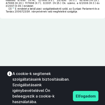
módosító 9/1995. (IV.14), 12/1995.(V.5.), 25/1995. (XI.17.), 18/1996.(VII.25.),
4/1998.(III.20.), 17/1998.(X.7.), 3/2001. (IV.25.) Ök. számú, a 6/2006.(III.3.) és
3/2007.(II.06.) rendelet.
31
(3)
E rendelet a belső piaci szolgáltatásokról szóló, az Európai Parlament és a
Tanács 2006/123/EK. irányelvének való megfelelést szolgálja.
A cookie-k segítenek
szolgáltatásaink biztosításában.
Szolgáltatásaink
igénybevételével Ön
beleegyezik a cookie-k
Elfogadom
használatába.