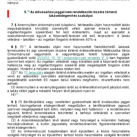
irányul.
16
5.
Az elővásárlási joggal nem rendelkezők részére történő
lakáselidegenítés szabályai
7. §
Amennyiben önkormányzati tulajdonú, bérbeadás útján hasznosított lakás
megvásárlására kívülálló személytől vételi ajánlat érkezik, a lakást
ingatlanforgalmi szakértővel fel kell értékeltetni, majd az ajánlatot a
szakvéleménnyel együtt a Képviselő-testület elé kell terjeszteni. A lakás
vételára – lakottan – az ingatlan forgalmi értékének 60%-a.
17
8. §
(1)
A bérbeadás útján nem hasznosított (beköltözhető) lakások
természetes és jogi személyek részére történő értékesítésekor Mátészalka Város
Önkormányzat vagyonáról, a vagyontárgyak feletti tulajdonosi jogok
gyakorlásáról szóló
21/2012. (X. 19.) önkormányzati rendelet 11. §
-ban foglaltak
szerint kell eljárni. Az ingatlan vételárát, vagy kikiáltási árát a képviselő-testület
határozza meg az ingatlanforgalmi szakértő által megállapított forgalmi érték
alapján. Hirdetni a helyben szokásos módon kell.
18
(2)
Az
(1) bekezdés
alapján történő értékesítés esetén az ingatlan vételárát a
vevő az adásvételi szerződés aláírásával egyidejűleg, illetve a szerződés
megkötésétől számított 90 napon belül köteles megfizetni, részletfizetés nem
adható.
(3)
Amennyiben a versenytárgyalási ártól az értékesítést elnyerő pályázó eláll,
a lakás vételi jogát a második helyen lévő pályázó nyeri el.
19
(4)
9. §
(1)
Bérlőkijelölési vagy ismételten gyakorolható bérlő kiválasztási joggal
terhelt házingatlanok elidegenítését megelőzően a bérlőkijelölésre jogosult
szervvel megállapodást kell kötni, melyben meg kell határozni - a rendelkezési
jogukról történő lemondásokra tekintettel a befolyó vételárból e szerveket
megillető vételárrész nagyságát.
(2)
A műemléképületben lévő lakást vagy helyiséget a műemléki hatóság
hozzájárulásával, a külön jogszabály rendelkezéseinek figyelembevételével
lehet elidegeníteni.
(3)
Az önkormányzat tulajdonában lévő épületben a közös használatra
szolgáló helyiséget és az épülethez tartozó közös használatra szolgáló területet