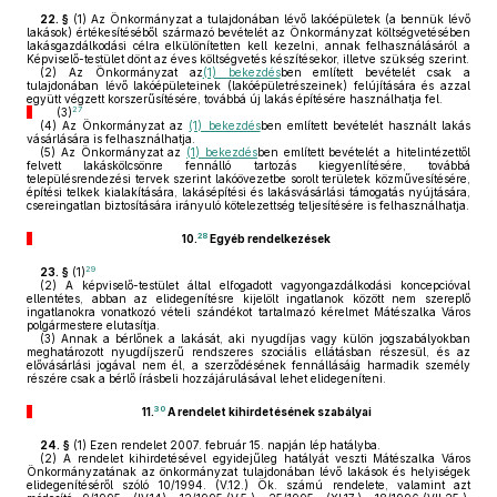
22. §
(1)
Az Önkormányzat a tulajdonában lévő lakóépületek (a bennük lévő
lakások) értékesítéséből származó bevételét az Önkormányzat költségvetésében
lakásgazdálkodási célra elkülönítetten kell kezelni, annak felhasználásáról a
Képviselő-testület dönt az éves költségvetés készítésekor, illetve szükség szerint.
(2)
Az Önkormányzat az
(1) bekezdés
ben említett bevételét csak a
tulajdonában lévő lakóépületeinek (lakóépületrészeinek) felújítására és azzal
együtt végzett korszerűsítésére, továbbá új lakás építésére használhatja fel.
27
(3)
(4)
Az Önkormányzat az
(1) bekezdés
ben említett bevételét használt lakás
vásárlására is felhasználhatja.
(5)
Az Önkormányzat az
(1) bekezdés
ben említett bevételét a hitelintézettől
felvett lakáskölcsönre fennálló tartozás kiegyenlítésére, továbbá
településrendezési tervek szerint lakóövezetbe sorolt területek közművesítésére,
építési telkek kialakítására, lakásépítési és lakásvásárlási támogatás nyújtására,
csereingatlan biztosítására irányuló kötelezettség teljesítésére is felhasználhatja.
28
10.
Egyéb rendelkezések
29
23. §
(1)
(2)
A képviselő-testület által elfogadott vagyongazdálkodási koncepcióval
ellentétes, abban az elidegenítésre kijelölt ingatlanok között nem szereplő
ingatlanokra vonatkozó vételi szándékot tartalmazó kérelmet Mátészalka Város
polgármestere elutasítja.
(3)
Annak a bérlőnek a lakását, aki nyugdíjas vagy külön jogszabályokban
meghatározott nyugdíjszerű rendszeres szociális ellátásban részesül, és az
elővásárlási jogával nem él, a szerződésének fennállásáig harmadik személy
részére csak a bérlő írásbeli hozzájárulásával lehet elidegeníteni.
30
11.
A rendelet kihirdetésének szabályai
24. §
(1)
Ezen rendelet 2007. február 15. napján lép hatályba.
(2)
A rendelet kihirdetésével egyidejűleg hatályát veszti Mátészalka Város
Önkormányzatának az önkormányzat tulajdonában lévő lakások és helyiségek
elidegenítéséről szóló 10/1994. (V.12.) Ök. számú rendelete, valamint azt