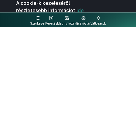
A cookie-k kezeléséről
részletesebb információt
ide
kattintva olvashat.
Szerkezet
Keresés
Megnyitottak
Eszköztár
Változások
Kapcsolat
Felhasználási feltételek
PDF
Akadálymentesítési nyilatkozat