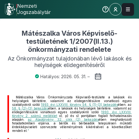
Nemzeti
Jogszabálytár
Mátészalka Város Képviselő-
testületének 1/2007(II.13.)
önkormányzati rendelete
Az Önkormányzat tulajdonában lévő lakások és
helyiségek elidegenítéséről
Hatályos: 2026. 05. 31. –
Mátészalka Város Önkormányzata Képviselő-testülete a lakások és
helyiségek bérletére, valamint az elidegenítésükre vonatkozó egyes
szabályokról szóló
1993. évi LXXVIII. törvény 54. § (1)-(3) bekezdés
ében, az
58. § (2)-(3) bekezdés
ében, a lakások és helyiségek bérletére, valamint az
elidegenítésükre vonatkozó egyes szabályokról szóló
1993. évi LXXVIII.
törvény 2. számú melléklet
o), p) és s) pontjában foglalt felhatalmazás
alapján,
az Alaptörvény 32. cikk (2) bekezdés
ében meghatározott
feladatkörében eljárva, a bérlők és bérbeadók településen működő
érdekképviseleti szervezete véleményének kikérésével a következőket
1
rendeli el: