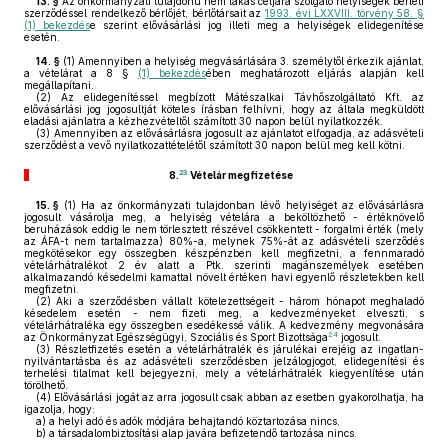
13. §
Az önkormányzati tulajdonú nem lakás céljára szolgáló helyiségek bérleti
szerződéssel rendelkező bérlőjét, bérlőtársait az
1993. évi LXXVIII. törvény 58. §
(1) bekezdés
e szerint elővásárlási jog illeti meg a helyiségek elidegenítése
esetén.
14. §
(1)
Amennyiben a helyiség megvásárlására 3. személytől érkezik ajánlat,
a vételárat a 8 §
(1) bekezdés
ében meghatározott eljárás alapján kell
megállapítani.
(2)
Az elidegenítéssel megbízott Mátészalkai Távhőszolgáltató Kft. az
elővásárlási jog jogosultját köteles írásban felhívni, hogy az általa megküldött
eladási ajánlatra a kézhezvételtől számított 30 napon belül nyilatkozzék.
(3)
Amennyiben az elővásárlásra jogosult az ajánlatot elfogadja, az adásvételi
szerződést a vevő nyilatkozattételétől számított 30 napon belül meg kell kötni.
23
8.
Vételár megfizetése
15. §
(1)
Ha az önkormányzati tulajdonban lévő helyiséget az elővásárlásra
jogosult vásárolja meg, a helyiség vételára a beköltözhető - értéknövelő
beruházások eddig le nem törlesztett részével csökkentett - forgalmi érték (mely
az ÁFA-t nem tartalmazza) 80%-a, melynek 75%-át az adásvételi szerződés
megkötésekor egy összegben készpénzben kell megfizetni, a fennmaradó
vételárhátralékot 2 év alatt a Ptk. szerinti magánszemélyek esetében
alkalmazandó késedelmi kamattal növelt értéken havi egyenlő részletekben kell
megfizetni.
(2)
Aki a szerződésben vállalt kötelezettségeit - három hónapot meghaladó
késedelem esetén - nem fizeti meg, a kedvezményeket elveszti, s
vételárhátraléka egy összegben esedékessé válik. A kedvezmény megvonására
24
az Önkormányzat Egészségügyi, Szociális és Sport Bizottsága
jogosult.
(3)
Részletfizetés esetén a vételárhátralék és járulékai erejéig az ingatlan-
nyilvántartásba és az adásvételi szerződésben jelzálogjogot, elidegenítési és
terhelési tilalmat kell bejegyezni, mely a vételárhátralék kiegyenlítése után
törölhető.
(4)
Elővásárlási jogát az arra jogosult csak abban az esetben gyakorolhatja, ha
igazolja, hogy:
a)
a helyi adó és adók módjára behajtandó köztartozása nincs,
b)
a társadalombiztosítási alap javára befizetendő tartozása nincs.