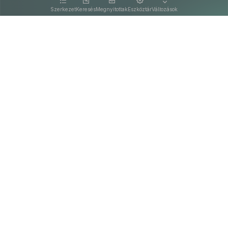
Szerkezet
Keresés
Megnyitottak
Eszköztár
Változások
Kapcsolat
Felhasználási feltételek
PDF
Akadálymentesítési nyilatkozat
Adatkezelési tájékoztató
©
A Nemzeti Jogszabálytárban elérhető szövegek