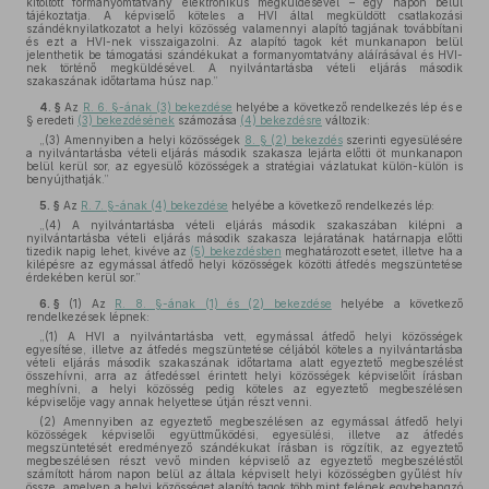
kitöltött formanyomtatvány elektronikus megküldésével – egy napon belül
tájékoztatja. A képviselő köteles a HVI által megküldött csatlakozási
szándéknyilatkozatot a helyi közösség valamennyi alapító tagjának továbbítani
és ezt a HVI-nek visszaigazolni. Az alapító tagok két munkanapon belül
jelenthetik be támogatási szándékukat a formanyomtatvány aláírásával és HVI-
nek történő megküldésével. A nyilvántartásba vételi eljárás második
szakaszának időtartama húsz nap.”
4. §
Az
R. 6. §-ának (3) bekezdése
helyébe a következő rendelkezés lép és e
§ eredeti
(3) bekezdésének
számozása
(4) bekezdésre
változik:
„(3) Amennyiben a helyi közösségek
8. § (2) bekezdés
szerinti egyesülésére
a nyilvántartásba vételi eljárás második szakasza lejárta előtti öt munkanapon
belül kerül sor, az egyesülő közösségek a stratégiai vázlatukat külön-külön is
benyújthatják.”
5. §
Az
R. 7. §-ának (4) bekezdése
helyébe a következő rendelkezés lép:
„(4) A nyilvántartásba vételi eljárás második szakaszában kilépni a
nyilvántartásba vételi eljárás második szakasza lejáratának határnapja előtti
tizedik napig lehet, kivéve az
(5) bekezdésben
meghatározott esetet, illetve ha a
kilépésre az egymással átfedő helyi közösségek közötti átfedés megszüntetése
érdekében kerül sor.”
6. §
(1)
Az
R. 8. §-ának (1) és (2) bekezdése
helyébe a következő
rendelkezések lépnek:
„(1) A HVI a nyilvántartásba vett, egymással átfedő helyi közösségek
egyesítése, illetve az átfedés megszüntetése céljából köteles a nyilvántartásba
vételi eljárás második szakaszának időtartama alatt egyeztető megbeszélést
összehívni, arra az átfedéssel érintett helyi közösségek képviselőit írásban
meghívni, a helyi közösség pedig köteles az egyeztető megbeszélésen
képviselője vagy annak helyettese útján részt venni.
(2) Amennyiben az egyeztető megbeszélésen az egymással átfedő helyi
közösségek képviselői együttműködési, egyesülési, illetve az átfedés
megszüntetését eredményező szándékukat írásban is rögzítik, az egyeztető
megbeszélésen részt vevő minden képviselő az egyeztető megbeszéléstől
számított három napon belül az általa képviselt helyi közösségben gyűlést hív
össze, amelyen a helyi közösséget alapító tagok több mint felének egybehangzó