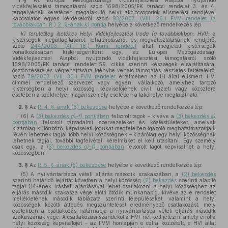
1. §
Az Európai Mezőgazdasági Vidékfejlesztési Alapból nyújtandó
vidékfejlesztési támogatásról szóló 1698/2005/EK tanácsi rendelet 3. és 4.
tengelyének keretében megalakuló helyi akciócsoportok elismerési rendjével
kapcsolatos egyes kérdésekről szóló
93/2007. (VIII. 29.) FVM rendelet (a
továbbiakban: R.) 2. §-ának
k)
pontja
helyébe a következő rendelkezés lép:
„
k)
területileg illetékes Helyi Vidékfejlesztési Iroda (a továbbiakban: HVI):
a
kistérségek megállapításáról, lehatárolásáról és megváltoztatásának rendjéről
szóló
244/2003. (XII. 18.) Korm. rendelet
által megjelölt kistérségek
vonatkozásában kistérségenként egy, az Európai Mezőgazdasági
Vidékfejlesztési Alapból nyújtandó vidékfejlesztési támogatásról szóló
1698/2005/EK tanácsi rendelet 59. cikke szerinti készségek elsajátítására,
ösztönzésére és végrehajtására igénybe vehető támogatás részletes feltételeiről
szóló
79/2007. (VII. 30.) FVM rendelet
értelmében az IH által elismert, HVI
címmel rendelkező szervezet vagy egyéni vállalkozó, amelyhez tartozó
kistérségben a helyi közösség képviselőjének civil, üzleti vagy közszféra
esetében a székhelye, magánszemély esetében a lakóhelye megtalálható;”
2. §
Az
R. 4. §-ának (6) bekezdése
helyébe a következő rendelkezés lép:
„(6) A
(3) bekezdés
a)–f)
pontjában
felsorolt tagok – kivéve a
(3) bekezdés
e)
pontjában
felsorolt társadalmi szervezeteket és köztestületeket, amelyek
kizárólag különböző, képviseleti jogukat megfelelően igazoló meghatalmazottjaik
révén lehetnek tagjai több helyi közösségnek – kizárólag egy helyi közösségnek
lehetnek tagjai, további tagfelvételi kérelmüket el kell utasítani. Egy személy
csak egy, a
(3) bekezdés
a)–f)
pontjában
felsorolt tagot képviselhet a helyi
közösségben.”
3. §
Az
R. 5. §-ának (5) bekezdése
helyébe a következő rendelkezés lép:
„(5) A nyilvántartásba vételi eljárás második szakaszában, a
(2) bekezdés
szerinti határidő lejártát követően a helyi közösség
(2) bekezdés
szerinti alapító
tagjai 1/4-ének írásbeli ajánlásával lehet csatlakozni a helyi közösséghez az
eljárás második szakasza vége előtti ötödik munkanapig, kivéve az e rendelet
mellékletének második táblázata szerinti településeket, valamint a helyi
közösségek közötti átfedés megszüntetését eredményező csatlakozást, mely
esetekben a csatlakozás határnapja a nyilvántartásba vételi eljárás második
szakaszának vége. A csatlakozási szándékot a HVI-nél kell jelezni, amely erről a
helyi közösség képviselőjét – az FVM honlapján e célra közzétett, a HVI által