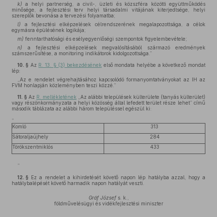
k)
a helyi partnerség, a civil-, üzleti és közszféra közötti együttműködés
minősége, a fejlesztési terv helyi társadalmi vitájának kiterjedtsége, helyi
szereplők bevonása a tervezési folyamatba;
l)
a fejlesztési elképzelések célrendszerének megalapozottsága, a célok
egymásra épülésének logikája;
m)
fenntarthatósági és esélyegyenlőségi szempontok figyelembevétele;
n)
a fejlesztési elképzelések megvalósításából származó eredmények
számszerűsítése, a monitoring indikátorok kidolgozottsága.”
10. §
Az
R. 13. § (3) bekezdésének
első mondata helyébe a következő mondat
lép:
„Az e rendelet végrehajtásához kapcsolódó formanyomtatványokat az IH az
FVM honlapján közleményben teszi közzé.”
11. §
Az
R. mellékletének
„Az alábbi települések külterülete (tanyás külterület)
vagy részönkormányzata a helyi közösség által lefedett terület része lehet” című
második táblázata az alábbi három településsel egészül ki:
„
Komló
313
Sátoraljaújhely
284
Törökszentmiklós
433
”
12. §
Ez a rendelet a kihirdetését követő napon lép hatályba azzal, hogy a
hatálybalépését követő harmadik napon hatályát veszti.
Gráf József
s. k.,
földművelésügyi és vidékfejlesztési miniszter