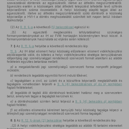
szavazatával döntenek az egyesülésről, illetve az átfedés megszüntetéséről.
Egyesülés esetén a közösségek által átfedett települést lefedetté tevő szférák
képviselőinek száma összeadódik. A helyi közösség alapító tagjai által az
egyesülésről, illetve az átfedés megszüntetéséről szóló döntésről a közösség
képviselője a HVI-t a döntés meghozatalától számított két napon belül írásban
tájékoztatja.”
(2)
Az
R. 8. §-a
a következő
(5) bekezdéssel
egészül ki:
„(5) Az egyeztető megbeszélés lefolytatásához szükséges
formanyomtatványokat az IH az FVM honlapján közleményben teszi közzé. A
formanyomtatványok használata az eljárás során kötelező.”
7. §
Az
R. 11. §-a
helyébe a következő rendelkezés lép:
11. §
„Az IH által elismert helyi közösség előzetesen elismert vidékfejlesztési
akciócsoporttá válik, és köteles a helyi vidékfejlesztési stratégia benyújtásának
időpontjáig jogi személyiséggel rendelkező szervezeti formát alakítani az alábbi
feltételek együttes betartása mellett:
a)
a megalakítandó jogi személyiségű szervezeti forma nonprofit jelleggel
működik;
b)
rendelkezik legalább egymillió forint induló tőkével;
c)
tagságában a civil, az üzleti és a közszféra képviselői megtalálhatók és
tagságára vonatkozóan teljesíti a
9. § (4) bekezdésének
a)
és
b)
pontjában
foglalt feltételeket;
d)
legalább öt tagból álló döntéshozó testületet határoz meg a szervezeten
belül, amelynek tagjai a tagságból kerülnek ki;
e)
a döntéshozatali szinten belül teljesül a
9. § (4) bekezdés
a)
pontjában
foglalt feltétel;
f)
az előzetes elismerési kérelmet benyújtó helyi közösség tagsága képezi a
létrejövő jogi személyiséggel rendelkező szervezeti forma tagságát.”
8. §
Az
R. 12. §-ának (2) bekezdése
helyébe a következő rendelkezés lép:
„(2) A helyi vidékfejlesztési stratégia legalább az alábbi fő tartalmi elemeket