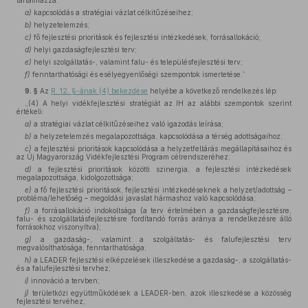
tartalmazza:
a)
kapcsolódás a stratégiai vázlat célkitűzéseihez;
b)
helyzetelemzés;
c)
fő fejlesztési prioritások és fejlesztési intézkedések, forrásallokáció;
d)
helyi gazdaságfejlesztési terv;
e)
helyi szolgáltatás-, valamint falu- és településfejlesztési terv;
f)
fenntarthatósági és esélyegyenlőségi szempontok ismertetése.”
9. §
Az
R. 12. §-ának (4) bekezdése
helyébe a következő rendelkezés lép:
„(4) A helyi vidékfejlesztési stratégiát az IH az alábbi szempontok szerint
értékeli:
a)
a stratégiai vázlat célkitűzéseihez való igazodás leírása;
b)
a helyzetelemzés megalapozottsága, kapcsolódása a térség adottságaihoz;
c)
a fejlesztési prioritások kapcsolódása a helyzetfeltárás megállapításaihoz és
az Új Magyarország Vidékfejlesztési Program célrendszeréhez;
d)
a fejlesztési prioritások közötti szinergia, a fejlesztési intézkedések
megalapozottsága, kidolgozottsága;
e)
a fő fejlesztési prioritások, fejlesztési intézkedéseknek a helyzet/adottság –
probléma/lehetőség – megoldási javaslat hármashoz való kapcsolódása;
f)
a forrásallokáció indokoltsága (a terv értelmében a gazdaságfejlesztésre,
falu- és szolgáltatásfejlesztésre fordítandó forrás aránya a rendelkezésre álló
forrásokhoz viszonyítva);
g)
a gazdaság-, valamint a szolgáltatás- és falufejlesztési terv
megvalósíthatósága, fenntarthatósága;
h)
a LEADER fejlesztési elképzelések illeszkedése a gazdaság-, a szolgáltatás-
és a falufejlesztési tervhez;
i)
innováció a tervben;
j)
területközi együttműködések a LEADER-ben, azok illeszkedése a közösség
fejlesztési tervéhez;