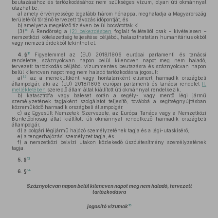
beutazásához és tartózkodásához nem szükséges vízum, olyan úti okmánnyal
utazhat be,
a)
amely érvényessége legalább három hónappal meghaladja a Magyarország
területéről történő tervezett távozás időpontját, és
b)
amelyet a megelőző tíz éven belül bocsátottak ki.
10
(3)
A Rendőrség a
(2) bekezdésben
foglalt feltételtől csak – kivételesen –
nemzetközi kötelezettség teljesítése céljából, halaszthatatlan humanitárius okból
vagy nemzeti érdekből tekinthet el.
11
4. §
Figyelemmel az (EU) 2018/1806 európai parlamenti és tanácsi
rendeletre, száznyolcvan napon belül kilencven napot meg nem haladó,
tervezett tartózkodás céljából vízummentes beutazásra és száznyolcvan napon
belül kilencven napot meg nem haladó tartózkodásra jogosult
12
a)
az a menekültként vagy hontalanként elismert harmadik országbeli
állampolgár, aki az (EU) 2018/1806 európai parlamenti és tanácsi rendelet
II.
mellékletében
szereplő állam által kiállított úti okmánnyal rendelkezik,
b)
katasztrófa vagy baleset során a segély- vagy mentő légi jármű
személyzetének tagjaként szolgálatot teljesítő, továbbá a segítségnyújtásban
közreműködő harmadik országbeli állampolgár,
c)
az Egyesült Nemzetek Szervezete, az Európa Tanács vagy a Nemzetközi
Büntetőbíróság által kiállított úti okmánnyal rendelkező harmadik országbeli
állampolgár,
d)
a polgári légijármű hajózó személyzetének tagja és a légi-utaskísérő,
e)
a tengerhajózási személyzet tagja, és
f)
a nemzetközi belvízi utakon közlekedő úszólétesítmény személyzetének
tagja.
13
5. §
14
6. §
Száznyolcvan napon belül kilencven napot meg nem haladó, tervezett
tartózkodásra
15
jogosító vízumok