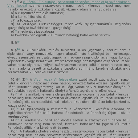
16
7. §
A
810/2009/EK európai parlamenti és tanácsi rendelet (a továbbiakban:
Vízumkódex)
szerinti száznyolcvan napon belül kilencven napot meg nem
haladó, tervezett tartózkodásra jogosító vízum kiadására irányuló eljárás
a)
a külpolitikáért felelős miniszter,
b)
a konzuli tisztviselő,
17
c)
a Főigazgatóság,
d)
az országos illetékességgel rendelkező Nyugat-dunántúli Regionális
Igazgatóság (a továbbiakban: Igazgatóság),
18
e)
a regionális igazgatóság
(a továbbiakban együtt: vízumkiadó hatóság) hatáskörébe tartozik.
19
8. §
20
9. §
A külpolitikáért felelős miniszter külön jogszabály szerint dönt a
diplomáciai vagy nemzetközi jogon alapuló más kiváltságot és mentességet
élvező személyek és családtagjaik, a magyarországi diplomáciai vagy konzuli
képviseletek vagy nemzetközi szervezetek tagjaihoz látogatás céljából beutazók,
valamint az olyan személyek száznyolcvan napon belül kilencven napot meg
nem haladó, tervezett tartózkodásra jogosító vízum iránti kérelmeiről, akiknek a
beutazásához külpolitikai érdek fűződik.
21
22
10. §
(1)
A
Vízumkódex VI. fejezetében
szabályozott száznyolcvan napon
belül kilencven napot meg nem haladó, tervezett tartózkodásra jogosító vízum
iránti kérelmet Magyarország közúti, légi, valamint vízi határátkelőhelyén (a
továbbiakban együtt: határátkelőhely) a Rendőrségnél lehet előterjeszteni.
23
(2)
A határátkelőhelyen előterjesztett száznyolcvan napon belül kilencven
napot meg nem haladó, tervezett tartózkodásra jogosító vízum iránti kérelmet a
Rendőrség köteles haladéktalanul – elektronikus úton – döntésre felterjeszteni az
Igazgatósághoz.
24
(3)
Az Igazgatóság a kérelemről a kézhezvételt követően azonnal, de
legkésőbb három órán belül határoz, és döntését – a Rendőrség útján – közli a
kérelmezővel.
25
(4)
A kérelemnek helyt adó döntés esetén a száznyolcvan napon belül
kilencven napot meg nem haladó, tervezett tartózkodásra jogosító vízumot a
Rendőrség állítja ki a kérelmező részére.
26
(5)
A határátkelőhelyen előterjesztett száznyolcvan napon belül kilencven
napot meg nem haladó, tervezett tartózkodásra jogosító vízum iránti kérelem