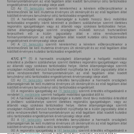
formanyomtatványon az első tagállam által kiadott tanulmányi célú tartózkodási
engedélyének érvényességi ideje alatt.
(2)
Az
(1) bekezdés
szerinti kérelemhez a kérelem előterjesztésekor a
kérelmezőnek be kell mutatnia érvényes úti okmányát és az első tagállam által
kiállított érvényes tanulmányi célú tartózkodási engedélyét.
(3)
A harmadik országbeli állampolgár a kutatói hosszú távú mobilitási
tartózkodási engedély iránti kérelmét a jövőbeni szálláshelye szerint illetékes
regionális igazgatóságon vagy az állandó vagy szokásos tartózkodási helye,
illetve állampolgársága szerinti országban működő konzuli tisztviselőnél
terjesztheti elő a külön jogszabály által e célra rendszeresített
formanyomtatványon az első tagállam által kiadott kutatási célú tartózkodási
engedélyének érvényességi ideje alatt.
(4)
A
(3) bekezdés
szerinti kérelemhez a kérelem előterjesztésekor a
kérelmezőnek be kell mutatnia érvényes úti okmányát és az első tagállam által
kiállított érvényes kutatási tartózkodási engedélyét.
163
47/C. §
(1)
A harmadik országbeli állampolgár a hallgatói mobilitási
értesítést a jövőbeni szálláshelye szerint illetékes regionális igazgatóságon vagy
az állandó vagy szokásos tartózkodási helye, illetve állampolgársága szerinti
országban működő konzuli tisztviselőnél nyújthatja be a külön jogszabály által e
célra rendszeresített formanyomtatványon az első tagállam által kiadott
tanulmányi célú tartózkodási engedélyének érvényességi ideje alatt.
(2)
Az
(1) bekezdés
szerinti értesítés benyújtáskor a harmadik országbeli
állampolgárnak be kell mutatnia érvényes úti okmányát és az első tagállam által
kiállított érvényes tanulmányi célú tartózkodási engedélyét.
(3)
A regionális igazgatóság az
(1) bekezdés
szerinti értesítés elfogadásáról e
rendelet
IV. melléklete
szerinti hallgatói mobilitási igazolást állít ki.
(4)
A harmadik országbeli állampolgár a kutatói rövid távú mobilitási értesítést
a jövőbeni szálláshelye szerint illetékes regionális igazgatóságon, vagy az
állandó vagy szokásos tartózkodási helye, illetve állampolgársága szerinti
országban működő konzuli tisztviselőnél nyújthatja be a külön jogszabály által e
célra rendszeresített formanyomtatványon az első tagállam által kiadott kutatási
célú tartózkodási engedélyének érvényességi ideje alatt.
(5)
A
(4) bekezdés
szerinti értesítés benyújtáskor a harmadik országbeli
állampolgárnak be kell mutatnia érvényes úti okmányát és az első tagállam által
kiállított érvényes kutatási célú tartózkodási engedélyét.
(6)
A regionális igazgatóság a
(4) bekezdés
szerinti értesítés elfogadásáról e