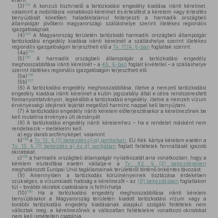
érteni.
152
(3)
A konzuli tisztviselő a tartózkodási engedély kiadása iránti kérelmet,
valamint a mobilitásra vonatokozó kérelmet és értesítést a kérelem vagy értesítés
benyújtását követően haladéktalanul felterjeszti a harmadik országbeli
állampolgár jövőbeni magyarországi szálláshelye szerint illetékes regionális
igazgatóságnak.
153
(4)
A Magyarország területén tartózkodó harmadik országbeli állampolgár
tartózkodási engedély kiadása iránti kérelmét a szálláshelye szerint illetékes
regionális igazgatóságon terjesztheti elő a
Tv. 17/A. §-ban
foglaltak szerint.
154
(4a)
155
(5)
A harmadik országbeli állampolgár a tartózkodási engedély
meghosszabbítása iránti kérelmét – a
46. §-ban
foglalt kivétellel – a szálláshelye
szerint illetékes regionális igazgatóságon terjesztheti elő.
156
(5a)
157
(5b)
(6)
A tartózkodási engedély meghosszabbítása, illetve a nemzeti tartózkodási
engedély kiadása iránti kérelmet a külön jogszabály által e célra rendszeresített
formanyomtatványon, legkésőbb a tartózkodási engedély, illetve a nemzeti vízum
érvényességi idejének lejártát megelőző harminc nappal kell benyújtani.
(7)
A tartózkodási engedély iránti kérelem előterjesztésekor a kérelmezőnek be
kell mutatnia érvényes úti okmányát.
(8)
A tartózkodási engedély iránti kérelemhez – ha e rendelet másként nem
rendelkezik – mellékelni kell:
a)
egy darab arcfényképet, valamint
158
b)
a
Tv. 13. § (1) bekezdés c)–g) pontjaiban
, EU Kék kártya kérelem esetén a
Tv. 13. § (1) bekezdés a) és d) pontjában
foglalt feltételek fennállását igazoló
okiratokat,
159
c)
a harmadik országbeli állampolgár nyilatkozatát arra vonatkozóan, hogy a
kérelem elutasítása esetén vállalja-e a
Tv. 42. § (3) bekezdésében
meghatározott Európai Unió tagállamainak területéről történő önkéntes távozást.
(9)
Amennyiben a tartózkodás körülményeinek tisztázása érdekében
szükséges, a vízumkiadó hatóság a kérelmezőt – az
(8) bekezdésben
foglaltakon
túl – további okiratok csatolására is felhívhatja.
160
(10)
Ha a tartózkodási engedély meghosszabbítása iránti kérelem
benyújtásakor a Magyarország területén kiadott tartózkodási vízum vagy a
korábbi tartózkodási engedély kiadásának alapjául szolgáló feltételek nem
változtak meg, a kérelmezőnek a változatlan feltételekre vonatkozó okiratokat
nem kell ismételten csatolnia.