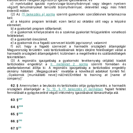
kiállított aktív hallgatói jogviszonyt igazoló igazolásával, és
c)
nyelvtudást igazoló nyelvvizsga-bizonyítvánnyal vagy idegen nyelven
végzett tanulmányokat tanúsító bizonyítvánnyal, oklevéllel vagy más hitelt
érdemlő módon.
(2)
Az
(1) bekezdés a) pontja
szerinti gyakornoki szerződésnek tartalmaznia
kell
a)
a képzési program leírását, ezen belül az oktatási célt vagy a képzési
elemeket,
b)
a gyakorlati program időtartamát,
c)
a gyakornok kihelyezésére és a szakmai gyakorlat felügyeletére vonatkozó
feltételeket,
d)
a gyakorlati óraszámot,
e)
a gyakornok és a fogadó szervezet közötti jogviszonyt, valamint
f)
azt, hogy a fogadó szervezet a harmadik országbeli állampolgár
Magyarország területén való tartózkodásának teljes idejére felelősséget vállal a
harmadik országbeli állampolgárért, különösen a megélhetési és szállásköltségek
tekintetében.
(3)
A regionális igazgatóság a gyakornoki tevékenység céljából kiadott
tartózkodási engedélyt a
II. melléklet 2. pontja
szerinti formában és
adattartalommal állítja ki. A regionális igazgatóság a tartózkodási engedély
okmány hátoldali „Megjegyzések” rovatába a következő adatokat tünteti fel:
„Gyakornok [munkáltató neve]-nál/nél/Entitled to training at [name of
company]”.
62. §
Amennyiben a beutazás és tartózkodás célja gyógykezelés, a harmadik
országbeli állampolgár a
Tv. 13. § (1) bekezdés d) pontjában
foglalt feltétel
fennállását a gyógykezelést végző intézmény igazolásával támaszthatja alá.
207
63. §
208
64. §
209
65. §
210
66. §
211
67. §