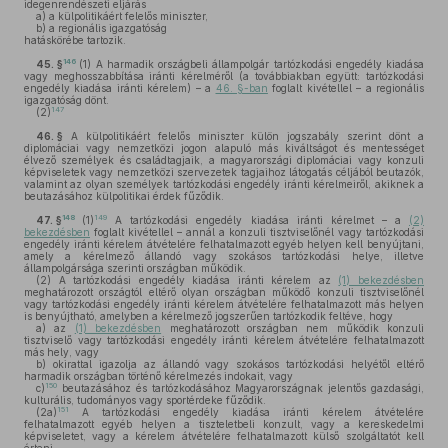
idegenrendészeti eljárás
a)
a külpolitikáért felelős miniszter,
b)
a regionális igazgatóság
hatáskörébe tartozik.
146
45. §
(1)
A harmadik országbeli állampolgár tartózkodási engedély kiadása
vagy meghosszabbítása iránti kérelméről (a továbbiakban együtt: tartózkodási
engedély kiadása iránti kérelem) – a
46. §-ban
foglalt kivétellel – a regionális
igazgatóság dönt.
147
(2)
46. §
A külpolitikáért felelős miniszter külön jogszabály szerint dönt a
diplomáciai vagy nemzetközi jogon alapuló más kiváltságot és mentességet
élvező személyek és családtagjaik, a magyarországi diplomáciai vagy konzuli
képviseletek vagy nemzetközi szervezetek tagjaihoz látogatás céljából beutazók,
valamint az olyan személyek tartózkodási engedély iránti kérelmeiről, akiknek a
beutazásához külpolitikai érdek fűződik.
148
149
47. §
(1)
A tartózkodási engedély kiadása iránti kérelmet – a
(2)
bekezdésben
foglalt kivétellel – annál a konzuli tisztviselőnél vagy tartózkodási
engedély iránti kérelem átvételére felhatalmazott egyéb helyen kell benyújtani,
amely a kérelmező állandó vagy szokásos tartózkodási helye, illetve
állampolgársága szerinti országban működik.
(2)
A tartózkodási engedély kiadása iránti kérelem az
(1) bekezdésben
meghatározott országtól eltérő olyan országban működő konzuli tisztviselőnél
vagy tartózkodási engedély iránti kérelem átvételére felhatalmazott más helyen
is benyújtható, amelyben a kérelmező jogszerűen tartózkodik feltéve, hogy
a)
az
(1) bekezdésben
meghatározott országban nem működik konzuli
tisztviselő vagy tartózkodási engedély iránti kérelem átvételére felhatalmazott
más hely, vagy
b)
okirattal igazolja az állandó vagy szokásos tartózkodási helyétől eltérő
harmadik országban történő kérelmezés indokait, vagy
150
c)
beutazásához és tartózkodásához Magyarországnak jelentős gazdasági,
kulturális, tudományos vagy sportérdeke fűződik.
151
(2a)
A tartózkodási engedély kiadása iránti kérelem átvételére
felhatalmazott egyéb helyen a tiszteletbeli konzult, vagy a kereskedelmi
képviseletet, vagy a kérelem átvételére felhatalmazott külső szolgáltatót kell