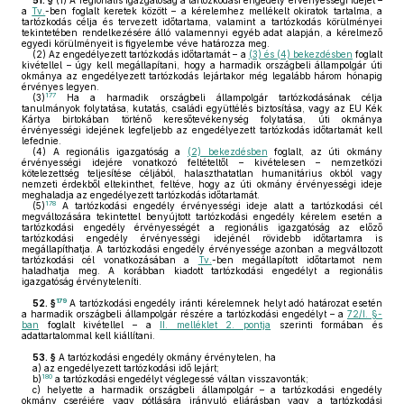
51. §
(1)
A regionális igazgatóság a tartózkodási engedély érvényességi idejét –
a
Tv.
-ben foglalt keretek között – a kérelemhez mellékelt okiratok tartalma, a
tartózkodás célja és tervezett időtartama, valamint a tartózkodás körülményei
tekintetében rendelkezésére álló valamennyi egyéb adat alapján, a kérelmező
egyedi körülményeit is figyelembe véve határozza meg.
(2)
Az engedélyezett tartózkodás időtartamát – a
(3) és (4) bekezdésben
foglalt
kivétellel – úgy kell megállapítani, hogy a harmadik országbeli állampolgár úti
okmánya az engedélyezett tartózkodás lejártakor még legalább három hónapig
érvényes legyen.
177
(3)
Ha a harmadik országbeli állampolgár tartózkodásának célja
tanulmányok folytatása, kutatás, családi együttélés biztosítása, vagy az EU Kék
Kártya birtokában történő keresőtevékenység folytatása, úti okmánya
érvényességi idejének legfeljebb az engedélyezett tartózkodás időtartamát kell
lefednie.
(4)
A regionális igazgatóság a
(2) bekezdésben
foglalt, az úti okmány
érvényességi idejére vonatkozó feltételtől – kivételesen – nemzetközi
kötelezettség teljesítése céljából, halaszthatatlan humanitárius okból vagy
nemzeti érdekből eltekinthet, feltéve, hogy az úti okmány érvényességi ideje
meghaladja az engedélyezett tartózkodás időtartamát.
178
(5)
A tartózkodási engedély érvényességi ideje alatt a tartózkodási cél
megváltozására tekintettel benyújtott tartózkodási engedély kérelem esetén a
tartózkodási engedély érvényességét a regionális igazgatóság az előző
tartózkodási engedély érvényességi idejénél rövidebb időtartamra is
megállapíthatja. A tartózkodási engedély érvényessége azonban a megváltozott
tartózkodási cél vonatkozásában a
Tv.
-ben megállapított időtartamot nem
haladhatja meg. A korábban kiadott tartózkodási engedélyt a regionális
igazgatóság érvényteleníti.
179
52. §
A tartózkodási engedély iránti kérelemnek helyt adó határozat esetén
a harmadik országbeli állampolgár részére a tartózkodási engedélyt – a
72/I. §-
ban
foglalt kivétellel – a
II. melléklet 2. pontja
szerinti formában és
adattartalommal kell kiállítani.
53. §
A tartózkodási engedély okmány érvénytelen, ha
a)
az engedélyezett tartózkodási idő lejárt;
180
b)
a tartózkodási engedélyt véglegessé váltan visszavonták;
c)
helyette a harmadik országbeli állampolgár – a tartózkodási engedély
okmány cseréjére vagy pótlására irányuló eljárásban vagy a tartózkodási