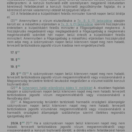
előterjeszteni. A konzuli tisztviselő előtt személyesen megjelenő írástudatlan
kérelmező fellebbezését a konzuli tisztviselő jegyzőkönyvbe foglalja, és a
kérelmező annak valamennyi oldalát kézjegyével látja el.
(2)
A fellebbezést a külpolitikáért felelős miniszter tizenöt napon belül bírálja
el.
40
(3)
Amennyiben a vízum elutasítására a
Tv. 9. § (1) bekezdése
alapján
került sor, a másodfokú eljárásban a
Tv. 9. § (1) bekezdése
szerinti hozzájárulás
érdekében a külpolitikáért felelős miniszter a Főigazgatóságot megkeresi. A
hozzájárulás megadásáról vagy megtagadásáról a Főigazgatóság a megkeresés
megérkezésétől számított hét napon belül értesíti a külpolitikáért felelős
minisztert. Amennyiben a Főigazgatóság a másodfokú eljárásban hozzájárulást
nem adja meg, a száznyolcvan napon belül kilencven napot meg nem haladó,
tervezett tartózkodásra jogosító vízum kiadása nem engedélyezhető.
41
17. §
42
18. §
43
19. §
44
45
20. §
(1)
A száznyolcvan napon belül kilencven napot meg nem haladó,
tervezett tartózkodásra jogosító vízum megsemmisítéséről vagy visszavonásáról a
Magyarország területére történő beutazást megelőzően a vízumot kiállító konzuli
tisztviselő dönt.
46
(2)
A
Schengeni határ-ellenőrzési kódex V. melléklet
A. részében foglaltak
alapján a száznyolcvan napon belül kilencven napot meg nem haladó, tervezett
tartózkodásra jogosító vízum megsemmisítéséről vagy visszavonásáról a
Rendőrség dönt.
47
(3)
A Magyarország területén tartózkodó harmadik országbeli állampolgár
száznyolcvan napon belül kilencven napot meg nem haladó, tervezett
tartózkodásra jogosító vízumának megsemmisítéséről vagy visszavonásáról a
harmadik országbeli állampolgár szálláshelye szerint illetékes regionális
igazgatóság dönt.
48
49
20/A. §
(1)
Ha a száznyolcvan napon belül kilencven napot meg nem
haladó, tervezett tartózkodásra jogosító vízum megsemmisítéséről vagy
visszavonásáról a konzuli tisztviselő döntött, a döntés elleni fellebbezést három