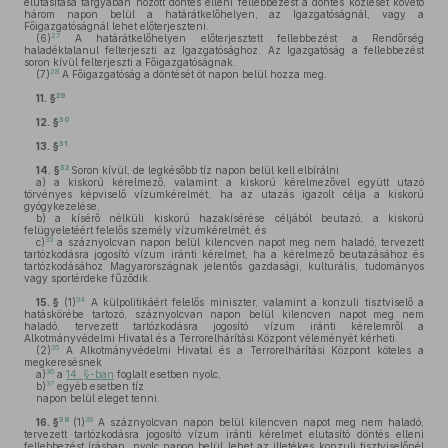
elutasítása tárgyában hozott döntés elleni fellebbezést a döntés közlését követő
három napon belül a határátkelőhelyen, az Igazgatóságnál, vagy a
Főigazgatóságnál lehet előterjeszteni.
27
(6)
A határátkelőhelyen előterjesztett fellebbezést a Rendőrség
haladéktalanul felterjeszti az Igazgatósághoz. Az Igazgatóság a fellebbezést
soron kívül felterjeszti a Főigazgatóságnak.
28
(7)
A Főigazgatóság a döntését öt napon belül hozza meg.
29
11. §
30
12. §
31
13. §
32
14. §
Soron kívül, de legkésőbb tíz napon belül kell elbírálni
a)
a kiskorú kérelmező, valamint a kiskorú kérelmezővel együtt utazó
törvényes képviselő vízumkérelmét, ha az utazás igazolt célja a kiskorú
gyógykezelése,
b)
a kísérő nélküli kiskorú hazakísérése céljából beutazó, a kiskorú
felügyeletéért felelős személy vízumkérelmét, és
33
c)
a száznyolcvan napon belül kilencven napot meg nem haladó, tervezett
tartózkodásra jogosító vízum iránti kérelmet, ha a kérelmező beutazásához és
tartózkodásához Magyarországnak jelentős gazdasági, kulturális, tudományos
vagy sportérdeke fűződik.
34
15. §
(1)
A külpolitikáért felelős miniszter, valamint a konzuli tisztviselő a
hatáskörébe tartozó, száznyolcvan napon belül kilencven napot meg nem
haladó, tervezett tartózkodásra jogosító vízum iránti kérelemről a
Alkotmányvédelmi Hivatal és a Terrorelhárítási Központ véleményét kérheti.
35
(2)
A Alkotmányvédelmi Hivatal és a Terrorelhárítási Központ köteles a
megkeresésnek
36
a)
a
14. §-ban
foglalt esetben nyolc,
37
b)
egyéb esetben tíz
napon belül eleget tenni.
38
39
16. §
(1)
A száznyolcvan napon belül kilencven napot meg nem haladó,
tervezett tartózkodásra jogosító vízum iránti kérelmet elutasító döntés elleni
fellebbezést írásban, nyolc napon belül lehet az illetékes konzuli tisztviselőnél