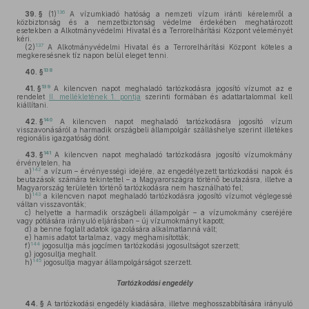
136
39. §
(1)
A vízumkiadó hatóság a nemzeti vízum iránti kérelemről a
közbiztonság és a nemzetbiztonság védelme érdekében meghatározott
esetekben a Alkotmányvédelmi Hivatal és a Terrorelhárítási Központ véleményét
kéri.
137
(2)
A Alkotmányvédelmi Hivatal és a Terrorelhárítási Központ köteles a
megkeresésnek tíz napon belül eleget tenni.
138
40. §
139
41. §
A kilencven napot meghaladó tartózkodásra jogosító vízumot az e
rendelet
II. mellékletének 1. pontja
szerinti formában és adattartalommal kell
kiállítani.
140
42. §
A kilencven napot meghaladó tartózkodásra jogosító vízum
visszavonásáról a harmadik országbeli állampolgár szálláshelye szerint illetékes
regionális igazgatóság dönt.
141
43. §
A kilencven napot meghaladó tartózkodásra jogosító vízumokmány
érvénytelen, ha
142
a)
a vízum – érvényességi idejére, az engedélyezett tartózkodási napok és
beutazások számára tekintettel – a Magyarországra történő beutazásra, illetve a
Magyarország területén történő tartózkodásra nem használható fel;
143
b)
a kilencven napot meghaladó tartózkodásra jogosító vízumot véglegessé
váltan visszavonták;
c)
helyette a harmadik országbeli állampolgár – a vízumokmány cseréjére
vagy pótlására irányuló eljárásban – új vízumokmányt kapott;
d)
a benne foglalt adatok igazolására alkalmatlanná vált;
e)
hamis adatot tartalmaz, vagy meghamisították;
144
f)
jogosultja más jogcímen tartózkodási jogosultságot szerzett;
g)
jogosultja meghalt.
145
h)
jogosultja magyar állampolgárságot szerzett.
Tartózkodási engedély
44. §
A tartózkodási engedély kiadására, illetve meghosszabbítására irányuló