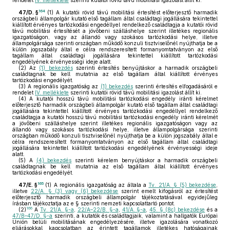
rendelet
IV. melléklete
szerinti kutatói rövid távú mobilitási igazolást állít ki.
164
47/D. §
(1)
A kutatói rövid távú mobilitási értesítést előterjesztő harmadik
országbeli állampolgár kutató első tagállam által családtagi jogállására tekintettel
kiállított érvényes tartózkodási engedéllyel rendelkező családtagja a kutatói rövid
távú mobilitási értesítését a jövőbeni szálláshelye szerint illetékes regionális
igazgatóságon, vagy az állandó vagy szokásos tartózkodási helye, illetve
állampolgársága szerinti országban működő konzuli tisztviselőnél nyújthatja be a
külön jogszabály által e célra rendszeresített formanyomtatványon az első
tagállam által családtagi jogállására tekintettel kiállított tartózkodási
engedélyének érvényességi ideje alatt.
(2)
Az
(1) bekezdés
szerinti értesítés benyújtáskor a harmadik országbeli
családtagnak be kell mutatnia az első tagállam által kiállított érvényes
tartózkodási engedélyét.
(3)
A regionális igazgatóság az
(1) bekezdés
szerinti értesítés elfogadásáról e
rendelet
IV. melléklete
szerinti kutatói rövid távú mobilitási igazolást állít ki.
(4)
A kutatói hosszú távú mobilitási tartózkodási engedély iránti kérelmet
előterjesztő harmadik országbeli állampolgár kutató első tagállam által családtagi
jogállására tekintettel kiállított érvényes tartózkodási engedéllyel rendelkező
családtagja a kutatói hosszú távú mobilitási tartózkodási engedély iránti kérelmét
a jövőbeni szálláshelye szerint illetékes regionális igazgatóságon vagy az
állandó vagy szokásos tartózkodási helye, illetve állampolgársága szerinti
országban működő konzuli tisztviselőnél nyújthatja be a külön jogszabály által e
célra rendszeresített formanyomtatványon az első tagállam által családtagi
jogállására tekintettel kiállított tartózkodási engedélyének érvényességi ideje
alatt.
(5)
A
(4) bekezdés
szerinti kérelem benyújtáskor a harmadik országbeli
családtagnak be kell mutatnia az első tagállam által kiállított érvényes
tartózkodási engedélyét.
165
47/E. §
(1)
A regionális igazgatóság az általa a
Tv. 21/A. § (5) bekezdése
,
illetve
22/A. § (3) vagy (6) bekezdése
szerint emelt kifogásról az értesítést
előterjesztő harmadik országbeli állampolgár tájékoztatásával egyidejűleg
írásban tájékoztatja az e § szerinti nemzeti kapcsolattartó pontot.
166
(2)
A
Tv. 21/A. §-a
,
22/A–22/B. §-a
,
41/A. §-a
,
45. § (8c) bekezdése
és a
47/B–47/D. §-a
szerinti, a kutatók és családtagjaik, valamint a hallgatók Európai
Unión belüli mobilitásának engedélyezésére, illetve igazolására vonatkozó
eljárásokkal kapcsolatban az érintett tagállamok illetékes hatóságainak