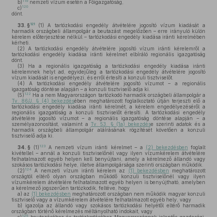
119
b)
nemzeti vízum esetén a Főigazgatóság,
120
c)
dönt.
121
33. §
(1)
A tartózkodási engedély átvételére jogosító vízum kiadását a
harmadik országbeli állampolgár a beutazást megelőzően – erre irányuló külön
kérelem előterjesztése nélkül – tartózkodási engedély kiadása iránti kérelmében
kérheti.
(2)
A tartózkodási engedély átvételére jogosító vízum iránti kérelemről a
tartózkodási engedély kiadása iránti kérelmet elbíráló regionális igazgatóság
dönt.
(3)
Ha a regionális igazgatóság a tartózkodási engedély kiadása iránti
kérelemnek helyt ad, egyidejűleg a tartózkodási engedély átvételére jogosító
vízum kiadását is engedélyezi, és erről értesíti a konzuli tisztviselőt.
(4)
A tartózkodási engedély átvételére jogosító vízumot – a regionális
igazgatóság döntése alapján – a konzuli tisztviselő adja ki.
122
(5)
Ha a nem Magyarországon tartózkodó harmadik országbeli állampolgár a
Tv. 86/J. § (4) bekezdés
ében meghatározott foglalkoztató útján terjeszti elő a
tartózkodási engedély kiadása iránti kérelmét, a kérelem engedélyezéséről a
regionális igazgatóság a konzuli tisztviselőt értesíti. A tartózkodási engedély
átvételére jogosító vízumot – a regionális igazgatóság döntése alapján – a
személyazonosítást, valamint a
Tv. 53. § (1a) bekezdés
e szerinti adatok és a
harmadik országbeli állampolgár aláírásának rögzítését követően a konzuli
tisztviselő adja ki.
123
34. §
(1)
A nemzeti vízum iránti kérelmet – a
(2) bekezdésben
foglalt
kivétellel – annál a konzuli tisztviselőnél vagy ilyen vízumkérelem átvételére
felhatalmazott egyéb helyen kell benyújtani, amely a kérelmező állandó vagy
szokásos tartózkodási helye, illetve állampolgársága szerinti országban működik.
124
(2)
A nemzeti vízum iránti kérelem az
(1) bekezdésben
meghatározott
országtól eltérő olyan országban működő konzuli tisztviselőnél vagy ilyen
vízumkérelem átvételére felhatalmazott egyéb helyen is benyújtható, amelyben
a kérelmező jogszerűen tartózkodik, feltéve, hogy
a)
az
(1) bekezdésben
meghatározott országban nem működik magyar konzuli
tisztviselő vagy a vízumkérelem átvételére felhatalmazott egyéb hely, vagy
b)
igazolja az állandó vagy szokásos tartózkodási helyétől eltérő harmadik
országban történő kérelmezés méltányolható indokait, vagy
125