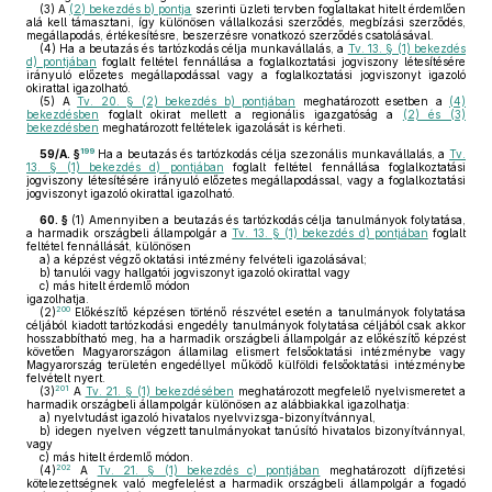
(3)
A
(2) bekezdés b) pontja
szerinti üzleti tervben foglaltakat hitelt érdemlően
alá kell támasztani, így különösen vállalkozási szerződés, megbízási szerződés,
megállapodás, értékesítésre, beszerzésre vonatkozó szerződés csatolásával.
(4)
Ha a beutazás és tartózkodás célja munkavállalás, a
Tv. 13. § (1) bekezdés
d) pontjában
foglalt feltétel fennállása a foglalkoztatási jogviszony létesítésére
irányuló előzetes megállapodással vagy a foglalkoztatási jogviszonyt igazoló
okirattal igazolható.
(5)
A
Tv. 20. § (2) bekezdés b) pontjában
meghatározott esetben a
(4)
bekezdésben
foglalt okirat mellett a regionális igazgatóság a
(2) és (3)
bekezdésben
meghatározott feltételek igazolását is kérheti.
199
59/A. §
Ha a beutazás és tartózkodás célja szezonális munkavállalás, a
Tv.
13. § (1) bekezdés d) pontjában
foglalt feltétel fennállása foglalkoztatási
jogviszony létesítésére irányuló előzetes megállapodással, vagy a foglalkoztatási
jogviszonyt igazoló okirattal igazolható.
60. §
(1)
Amennyiben a beutazás és tartózkodás célja tanulmányok folytatása,
a harmadik országbeli állampolgár a
Tv. 13. § (1) bekezdés d) pontjában
foglalt
feltétel fennállását, különösen
a)
a képzést végző oktatási intézmény felvételi igazolásával;
b)
tanulói vagy hallgatói jogviszonyt igazoló okirattal vagy
c)
más hitelt érdemlő módon
igazolhatja.
200
(2)
Előkészítő képzésen történő részvétel esetén a tanulmányok folytatása
céljából kiadott tartózkodási engedély tanulmányok folytatása céljából csak akkor
hosszabbítható meg, ha a harmadik országbeli állampolgár az előkészítő képzést
követően Magyarországon államilag elismert felsőoktatási intézménybe vagy
Magyarország területén engedéllyel működő külföldi felsőoktatási intézménybe
felvételt nyert.
201
(3)
A
Tv. 21. § (1) bekezdésében
meghatározott megfelelő nyelvismeretet a
harmadik országbeli állampolgár különösen az alábbiakkal igazolhatja:
a)
nyelvtudást igazoló hivatalos nyelvvizsga-bizonyítvánnyal,
b)
idegen nyelven végzett tanulmányokat tanúsító hivatalos bizonyítvánnyal,
vagy
c)
más hitelt érdemlő módon.
202
(4)
A
Tv. 21. § (1) bekezdés c) pontjában
meghatározott díjfizetési
kötelezettségnek való megfelelést a harmadik országbeli állampolgár a fogadó