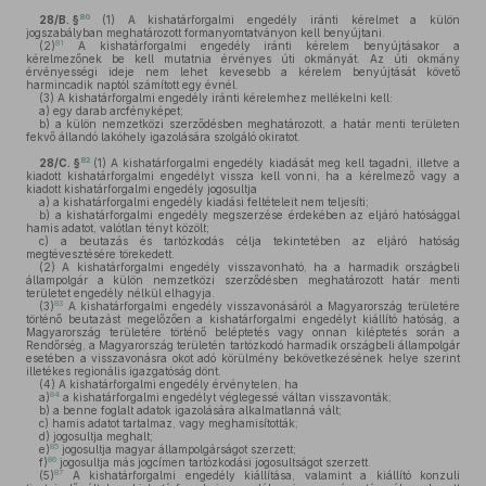
80
28/B. §
(1)
A kishatárforgalmi engedély iránti kérelmet a külön
jogszabályban meghatározott formanyomtatványon kell benyújtani.
81
(2)
A kishatárforgalmi engedély iránti kérelem benyújtásakor a
kérelmezőnek be kell mutatnia érvényes úti okmányát. Az úti okmány
érvényességi ideje nem lehet kevesebb a kérelem benyújtását követő
harmincadik naptól számított egy évnél.
(3)
A kishatárforgalmi engedély iránti kérelemhez mellékelni kell:
a)
egy darab arcfényképet;
b)
a külön nemzetközi szerződésben meghatározott, a határ menti területen
fekvő állandó lakóhely igazolására szolgáló okiratot.
82
28/C. §
(1)
A kishatárforgalmi engedély kiadását meg kell tagadni, illetve a
kiadott kishatárforgalmi engedélyt vissza kell vonni, ha a kérelmező vagy a
kiadott kishatárforgalmi engedély jogosultja
a)
a kishatárforgalmi engedély kiadási feltételeit nem teljesíti;
b)
a kishatárforgalmi engedély megszerzése érdekében az eljáró hatósággal
hamis adatot, valótlan tényt közölt;
c)
a beutazás és tartózkodás célja tekintetében az eljáró hatóság
megtévesztésére törekedett.
(2)
A kishatárforgalmi engedély visszavonható, ha a harmadik országbeli
állampolgár a külön nemzetközi szerződésben meghatározott határ menti
területet engedély nélkül elhagyja.
83
(3)
A kishatárforgalmi engedély visszavonásáról a Magyarország területére
történő beutazást megelőzően a kishatárforgalmi engedélyt kiállító hatóság, a
Magyarország területére történő beléptetés vagy onnan kiléptetés során a
Rendőrség, a Magyarország területén tartózkodó harmadik országbeli állampolgár
esetében a visszavonásra okot adó körülmény bekövetkezésének helye szerint
illetékes regionális igazgatóság dönt.
(4)
A kishatárforgalmi engedély érvénytelen, ha
84
a)
a kishatárforgalmi engedélyt véglegessé váltan visszavonták;
b)
a benne foglalt adatok igazolására alkalmatlanná vált;
c)
hamis adatot tartalmaz, vagy meghamisították;
d)
jogosultja meghalt;
85
e)
jogosultja magyar állampolgárságot szerzett;
86
f)
jogosultja más jogcímen tartózkodási jogosultságot szerzett.
87
(5)
A kishatárforgalmi engedély kiállítása, valamint a kiállító konzuli