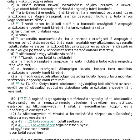
célja a kiskorú gyógykezelése;
b)
a kísérő nélküli kiskorú hazakísérése céljából beutazó, a kiskorú
felügyeletéért felelős személy tartózkodási engedély iránti kérelmét;
170
c)
a tartózkodási engedély iránti kérelmet, ha a kérelmező beutazásához és
tartózkodásához Magyarországnak jelentős gazdasági, kulturális, tudományos
vagy sportérdeke fűződik.
171
(3)
Tizenöt napon belül kell elbírálni a harmadik országbeli állampolgár
tartózkodási engedély iránti kérelmét, ha tartózkodásának célja
a)
tanulmányok folytatása vagy
b)
kutatás,
172
c)
szezonális munkavállalás, ha a harmadik országbeli állampolgár a
kérelem benyújtását megelőző öt év során legalább egy alkalommal szezonális
foglalkoztatás keretében tartózkodott Magyarországon és az idegenrendészeti és
a munkaügyi jogszabályi rendelkezéseket maradéktalanul betartotta,
173
d)
álláskeresés vagy vállalkozásindítás.
174
(4)
Tizenöt napon belül kell elbírálni
a)
a harmadik országbeli állampolgár hallgatói mobilitási tartózkodási engedély
iránti kérelmét,
b)
a harmadik országbeli állampolgár kutatói hosszú távú mobilitási
tartózkodási engedély iránti kérelmét,
c)
a harmadik országbeli állampolgár családtag kutatói hosszú távú mobilitási
tartózkodási engedély iránti kérelmét.
175
(5)
Az EU Kék Kártya iránti kérelemmel egyidejűleg kell elbírálni az azzal
együtt benyújtott családi együttélés biztosítása célú tartózkodási engedély iránti
kérelmet.
176
50. §
(1)
A regionális igazgatóság a tartózkodási engedély iránti kérelemről a
közbiztonság és a nemzetbiztonság védelme érdekében meghatározott
esetekben az Alkotmányvédelmi Hivatal, a Terrorelhárítási Központ és a
Rendőrség véleményét kéri.
(2)
Az Alkotmányvédelmi Hivatal, a Terrorelhárítási Központ és a Rendőrség
köteles a megkeresésnek
a)
a
49. § (2) bekezdésében
foglalt esetben öt,
b)
a
49. § (3) bekezdésében
foglalt esetben nyolc,
c)
egyéb esetben tizenöt
napon belül eleget tenni.