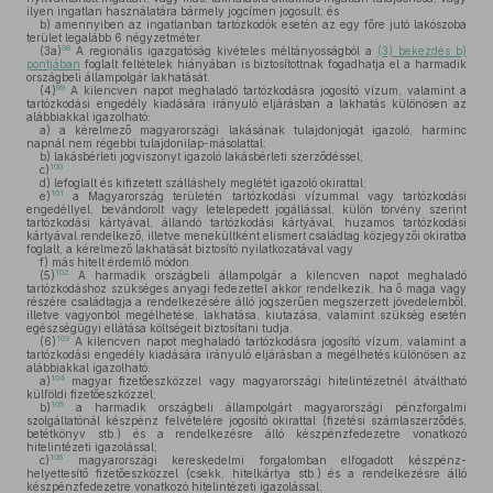
ilyen ingatlan használatára bármely jogcímen jogosult, és
b)
amennyiben az ingatlanban tartózkodók esetén az egy főre jutó lakószoba
terület legalább 6 négyzetméter.
98
(3a)
A regionális igazgatóság kivételes méltányosságból a
(3) bekezdés b)
pontjában
foglalt feltételek hiányában is biztosítottnak fogadhatja el a harmadik
országbeli állampolgár lakhatását.
99
(4)
A kilencven napot meghaladó tartózkodásra jogosító vízum, valamint a
tartózkodási engedély kiadására irányuló eljárásban a lakhatás különösen az
alábbiakkal igazolható:
a)
a kérelmező magyarországi lakásának tulajdonjogát igazoló, harminc
napnál nem régebbi tulajdonilap-másolattal;
b)
lakásbérleti jogviszonyt igazoló lakásbérleti szerződéssel;
100
c)
d)
lefoglalt és kifizetett szálláshely meglétét igazoló okirattal;
101
e)
a Magyarország területén tartózkodási vízummal vagy tartózkodási
engedéllyel, bevándorolt vagy letelepedett jogállással, külön törvény szerint
tartózkodási kártyával, állandó tartózkodási kártyával, huzamos tartózkodási
kártyával rendelkező, illetve menekültként elismert családtag közjegyzői okiratba
foglalt, a kérelmező lakhatását biztosító nyilatkozatával vagy
f)
más hitelt érdemlő módon.
102
(5)
A harmadik országbeli állampolgár a kilencven napot meghaladó
tartózkodáshoz szükséges anyagi fedezettel akkor rendelkezik, ha ő maga vagy
részére családtagja a rendelkezésére álló jogszerűen megszerzett jövedelemből,
illetve vagyonból megélhetése, lakhatása, kiutazása, valamint szükség esetén
egészségügyi ellátása költségeit biztosítani tudja.
103
(6)
A kilencven napot meghaladó tartózkodásra jogosító vízum, valamint a
tartózkodási engedély kiadására irányuló eljárásban a megélhetés különösen az
alábbiakkal igazolható:
104
a)
magyar fizetőeszközzel vagy magyarországi hitelintézetnél átváltható
külföldi fizetőeszközzel;
105
b)
a harmadik országbeli állampolgárt magyarországi pénzforgalmi
szolgáltatónál készpénz felvételére jogosító okirattal (fizetési számlaszerződés,
betétkönyv stb.) és a rendelkezésre álló készpénzfedezetre vonatkozó
hitelintézeti igazolással;
106
c)
magyarországi kereskedelmi forgalomban elfogadott készpénz-
helyettesítő fizetőeszközzel (csekk, hitelkártya stb.) és a rendelkezésre álló
készpénzfedezetre vonatkozó hitelintézeti igazolással;