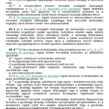
(5)
A DNS-vizsgálattal kapcsolatban felmerülő összes költséget a kérelmező
viseli.
195
(6)
A menekültként elismert harmadik országbeli állampolgár
családtagjának a
Tv. 13. § (1) bekezdés e)–g) pontjában
foglalt feltételek
fennállását akkor kell igazolnia, ha a menekültkénti elismerés és a
családegyesítés kérelmezése között három hónapnál hosszabb időtartam telt el.
(7)
A
(6) bekezdésekben
foglalt kedvezmények az oltalmazottként elismert
harmadik országbeli állampolgár családtagja által benyújtott tartózkodási
engedély iránti kérelem esetén nem alkalmazhatóak.
58. §
Az a harmadik országbeli állampolgár, aki tartózkodási vízumát vagy
tartózkodási engedélyét családi együttélés biztosítása céljából kapta, köteles
házassága felbontását, illetve házastársa halálát, a házasság felbontására
vonatkozó jogerős ítélet kézhezvételétől, illetve a halotti anyakönyvi kivonat
kiállításától számított harminc napon belül a szálláshelye szerint illetékes
regionális igazgatóságnál az okiratok egyidejű csatolásával bejelenteni.
196
59. §
(1)
Ha a beutazás és tartózkodás célja jövedelemszerzés, a
Tv. 13. § (1)
bekezdés d) pontjában
foglalt feltétel fennállása különösen az alábbiakkal
igazolható:
197
a)
egyéni vállalkozói nyilvántartási számmal;
b)
mezőgazdasági őstermelői igazolvánnyal;
c)
a gazdasági tevékenységre vonatkozó üzleti tervvel;
d)
magánszemélyként kötött megbízási, vállalkozási vagy felhasználási
szerződéssel; vagy
e)
más hitelt érdemlő módon.
(2)
A
Tv. 20. § (1) bekezdés b) pontjában
foglalt beutazási és tartózkodási cél
akkor tekinthető igazoltnak, ha
198
a)
a gazdasági társaság, szövetkezet vagy egyéb – jövedelemszerzési céllal
létrejött – jogi személy (ezen bekezdés alkalmazásában a továbbiakban együtt:
gazdasági társaság) legalább hat hónapja folyamatosan, megszakítás nélkül
jogszerűen legalább három magyar állampolgárt vagy a szabad mozgás és
tartózkodás jogával rendelkező személyt ténylegesen foglalkoztat teljes
munkaidőben, vagy
b)
a kérelmező harmadik országbeli állampolgár tartózkodása Magyarország
területén a gazdasági társaság működése szempontjából elengedhetetlen, és a
kérelemhez csatolt üzleti terv alapján valószínűsíthető, hogy a gazdasági
társaság a kérelmező megélhetését is biztosító bevételt fog elérni.