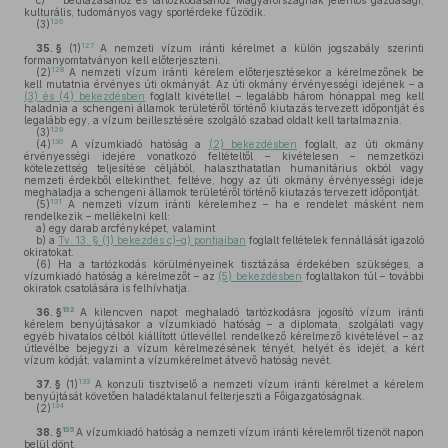
c)
beutazásához és tartózkodásához Magyarországnak jelentős gazdasági,
kulturális, tudományos vagy sportérdeke fűzödik.
126
(3)
127
35. §
(1)
A nemzeti vízum iránti kérelmet a külön jogszabály szerinti
formanyomtatványon kell előterjeszteni.
128
(2)
A nemzeti vízum iránti kérelem előterjesztésekor a kérelmezőnek be
kell mutatnia érvényes úti okmányát. Az úti okmány érvényességi idejének – a
(3) és (4) bekezdésben
foglalt kivétellel – legalább három hónappal meg kell
haladnia a schengeni államok területéről történő kiutazás tervezett időpontját és
legalább egy, a vízum beillesztésére szolgáló szabad oldalt kell tartalmaznia.
129
(3)
130
(4)
A vízumkiadó hatóság a
(2) bekezdésben
foglalt, az úti okmány
érvényességi idejére vonatkozó feltételtől – kivételesen – nemzetközi
kötelezettség teljesítése céljából, halaszthatatlan humanitárius okból vagy
nemzeti érdekből eltekinthet, feltéve, hogy az úti okmány érvényességi ideje
meghaladja a schengeni államok területéről történő kiutazás tervezett időpontját.
131
(5)
A nemzeti vízum iránti kérelemhez – ha e rendelet másként nem
rendelkezik – mellékelni kell:
a)
egy darab arcfényképet, valamint
b)
a
Tv. 13. § (1) bekezdés c)–g) pontjaiban
foglalt feltételek fennállását igazoló
okiratokat.
(6)
Ha a tartózkodás körülményeinek tisztázása érdekében szükséges, a
vízumkiadó hatóság a kérelmezőt – az
(5) bekezdésben
foglaltakon túl – további
okiratok csatolására is felhívhatja.
132
36. §
A kilencven napot meghaladó tartózkodásra jogosító vízum iránti
kérelem benyújtásakor a vízumkiadó hatóság – a diplomata, szolgálati vagy
egyéb hivatalos célból kiállított útlevéllel rendelkező kérelmező kivételével – az
útlevélbe bejegyzi a vízum kérelmezésének tényét, helyét és idejét, a kért
vízum kódját, valamint a vízumkérelmet átvevő hatóság nevét.
133
37. §
(1)
A konzuli tisztviselő a nemzeti vízum iránti kérelmet a kérelem
benyújtását követően haladéktalanul felterjeszti a Főigazgatóságnak.
134
(2)
135
38. §
A vízumkiadó hatóság a nemzeti vízum iránti kérelemről tizenöt napon
belül dönt.