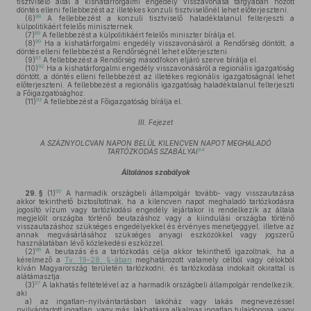
tisztviselő által a kishatárforgalmi engedély visszavonása tárgyában hozott
döntés elleni fellebbezést az illetékes konzuli tisztviselőnél lehet előterjeszteni.
88
(6)
A fellebbezést a konzuli tisztviselő haladéktalanul felterjeszti a
külpolitikáért felelős miniszternek.
89
(7)
A fellebbezést a külpolitikáért felelős miniszter bírálja el.
90
(8)
Ha a kishatárforgalmi engedély visszavonásáról a Rendőrség döntött, a
döntés elleni fellebbezést a Rendőrségnél lehet előterjeszteni.
91
(9)
A fellebbezést a Rendőrség másodfokon eljáró szerve bírálja el.
92
(10)
Ha a kishatárforgalmi engedély visszavonásáról a regionális igazgatóság
döntött, a döntés elleni fellebbezést az illetékes regionális igazgatóságnál lehet
előterjeszteni. A fellebbezést a regionális igazgatóság haladéktalanul felterjeszti
a Főigazgatósághoz.
93
(11)
A fellebbezést a Főigazgatóság bírálja el.
III. Fejezet
A SZÁZNYOLCVAN NAPON BELÜL KILENCVEN NAPOT MEGHALADÓ
94
TARTÓZKODÁS SZABÁLYAI
Általános szabályok
95
29. §
(1)
A harmadik országbeli állampolgár tovább- vagy visszautazása
akkor tekinthető biztosítottnak, ha a kilencven napot meghaladó tartózkodásra
jogosító vízum vagy tartózkodási engedély lejártakor is rendelkezik az általa
megjelölt országba történő beutazáshoz vagy a kiindulási országba történő
visszautazáshoz szükséges engedélyekkel és érvényes menetjeggyel, illetve az
annak megvásárlásához szükséges anyagi eszközökkel vagy jogszerű
használatában lévő közlekedési eszközzel.
96
(2)
A beutazás és a tartózkodás célja akkor tekinthető igazoltnak, ha a
kérelmező a
Tv. 19–28. §-ában
meghatározott valamely célból vagy célokból
kíván Magyarország területén tartózkodni, és tartózkodása indokait okirattal is
alátámasztja.
97
(3)
A lakhatás feltételével az a harmadik országbeli állampolgár rendelkezik,
aki
a)
az ingatlan-nyilvántartásban lakóház vagy lakás megnevezéssel
nyilvántartott ingatlan, vagy más, lakhatásra alkalmas ingatlan tulajdonosa, vagy