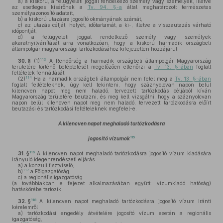
a)
a kiskorú, a felügyeleti joggal rendelkező személy vagy személyek, illetve
az esetleges kísérőnek a
Tv. 94. §-a
által meghatározott természetes
személyazonosító adatait,
b)
a kiskorú utazásra jogosító okmányának számát,
c)
az utazás célját, helyét, időtartamát, a ki-, illetve a visszautazás várható
időpontját,
d)
a felügyeleti joggal rendelkező személy vagy személyek
akaratnyilvánítását arra vonatkozóan, hogy a kiskorú harmadik országbeli
állampolgár magyarországi tartózkodásához kifejezetten hozzájárul.
113
30. §
(1)
A Rendőrség a harmadik országbeli állampolgár Magyarország
területére történő beléptetését megelőzően ellenőrzi a
Tv. 13. §-ában
foglalt
feltételek fennállását.
114
(2)
Ha a harmadik országbeli állampolgár nem felel meg a
Tv. 13. §-ában
foglalt feltételeknek, úgy kell tekinteni, hogy száznyolcvan napon belül
kilencven napot meg nem haladó, tervezett tartózkodás céljából kíván
Magyarország területére beutazni, és meg kell vizsgálni, hogy a száznyolcvan
napon belül kilencven napot meg nem haladó, tervezett tartózkodásra előírt
beutazási és tartózkodási feltételeknek megfelel-e.
A kilencven napot meghaladó tartózkodásra
115
jogosító vízumok
116
31. §
A kilencven napot meghaladó tartózkodásra jogosító vízum kiadására
irányuló idegenrendészeti eljárás
a)
a konzuli tisztviselő,
117
b)
a Főigazgatóság,
c)
a regionális igazgatóság
(a továbbiakban e fejezet alkalmazásában együtt: vízumkiadó hatóság)
hatáskörébe tartozik.
118
32. §
A kilencven napot meghaladó tartózkodásra jogosító vízum iránti
kérelemről
a)
tartózkodási engedély átvételére jogosító vízum esetén a regionális
igazgatóság,