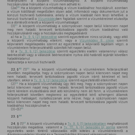
felterjeszteni a központi vízumhatósághoz. A központi vízumhatóság
hozzájárulása hiányában a vízum nem adható ki.
60
(2a)
Ha a központi vízumhatóság a vízum kiadásához hozzájárult, azonban
a vízum kiállítását megelőzően olyan adat, információ vagy dokumentum jut a
konzuli tisztviselő tudomására, amely a vízum kiadását nem teszi lehetővé, a
konzuli tisztviselő a
Vízumkódex
ben foglaltak szerint a vízumkérelmet elutasítja
és a döntésről értesíti a központi vízumhatóságot.
61
(3)
A központi vízumhatóság a száznyolcvan napon belül kilencven napot
meg nem haladó, tervezett tartózkodásra jogosító vízum kiadásához való
hozzájárulásáról vagy a hozzájárulás megtagadásáról
a)
ha a
Tv. 9. § (2) bekezdése
szerinti egyeztetésre nincs szükség, vagy attól
a központi vízumhatóság eltekint, vagy a
Vízumkódex 8. cikke
szerinti
képviseleti megállapodás szerint az egyeztetést a képviselő tagállam végzi, a
vízumkérelem felterjesztésétől számított hét napon belül,
b)
a
Tv. 9. § (2) bekezdése
szerinti egyeztetés esetén valamennyi válasz
beérkezését vagy a válaszok beérkezésére nyitva álló határidő lejártát követően
haladéktalanul
tájékoztatja a konzuli tisztviselőt.
62
63
22. §
(1)
Ha a központi vízumhatóság a vízumkérelem felterjesztését
követően megállapítja, hogy a száznyolcvan napon belül kilencven napot meg
nem haladó, tervezett tartózkodásra jogosító vízum iránti kérelmet el kell
utasítani, akkor a
Tv. 9. § (2) bekezdése
szerinti egyeztetéstől eltekinthet.
64
(2)
Ha a központi vízumhatóság úgy ítéli meg, hogy a száznyolcvan napon
belül kilencven napot meg nem haladó, tervezett tartózkodásra jogosító vízum
iránti kérelem elutasítására okot adó körülmény nem áll fenn, a vízumkérelem
felterjesztését követően megkeresi az egyeztetést kérő schengeni államok
központi hatóságait, nyilatkozzanak arra nézve, hogy a száznyolcvan napon
belül kilencven napot meg nem haladó, tervezett tartózkodásra jogosító vízum
kiadásához hozzájárulnak-e.
65
(3)–(5)
66
23. §
67
24. §
(1)
A központi vízumhatóság a
Tv. 9. § (1) bekezdésében
meghatározott
hozzájárulás megadása, valamint a
Tv. 111. § (6) bekezdés b) pontja
szerinti
egyeztetés során történő válaszadás előtt köteles a vízumkérelemről a
Alkotmányvédelmi Hivatal és a Terrorelhárítási Központ véleményét kérni.