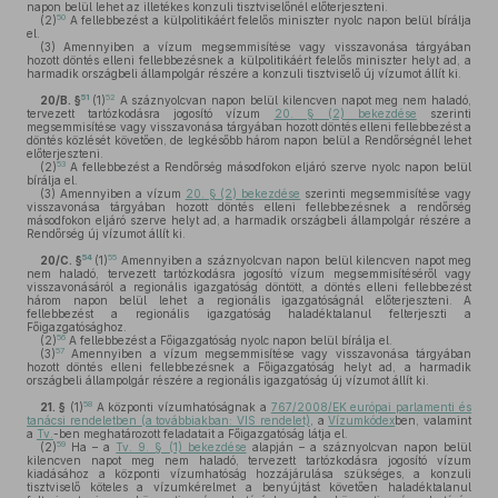
napon belül lehet az illetékes konzuli tisztviselőnél előterjeszteni.
50
(2)
A fellebbezést a külpolitikáért felelős miniszter nyolc napon belül bírálja
el.
(3)
Amennyiben a vízum megsemmisítése vagy visszavonása tárgyában
hozott döntés elleni fellebbezésnek a külpolitikáért felelős miniszter helyt ad, a
harmadik országbeli állampolgár részére a konzuli tisztviselő új vízumot állít ki.
51
52
20/B. §
(1)
A száznyolcvan napon belül kilencven napot meg nem haladó,
tervezett tartózkodásra jogosító vízum
20. § (2) bekezdése
szerinti
megsemmisítése vagy visszavonása tárgyában hozott döntés elleni fellebbezést a
döntés közlését követően, de legkésőbb három napon belül a Rendőrségnél lehet
előterjeszteni.
53
(2)
A fellebbezést a Rendőrség másodfokon eljáró szerve nyolc napon belül
bírálja el.
(3)
Amennyiben a vízum
20. § (2) bekezdése
szerinti megsemmisítése vagy
visszavonása tárgyában hozott döntés elleni fellebbezésnek a rendőrség
másodfokon eljáró szerve helyt ad, a harmadik országbeli állampolgár részére a
Rendőrség új vízumot állít ki.
54
55
20/C. §
(1)
Amennyiben a száznyolcvan napon belül kilencven napot meg
nem haladó, tervezett tartózkodásra jogosító vízum megsemmisítéséről vagy
visszavonásáról a regionális igazgatóság döntött, a döntés elleni fellebbezést
három napon belül lehet a regionális igazgatóságnál előterjeszteni. A
fellebbezést a regionális igazgatóság haladéktalanul felterjeszti a
Főigazgatósághoz.
56
(2)
A fellebbezést a Főigazgatóság nyolc napon belül bírálja el.
57
(3)
Amennyiben a vízum megsemmisítése vagy visszavonása tárgyában
hozott döntés elleni fellebbezésnek a Főigazgatóság helyt ad, a harmadik
országbeli állampolgár részére a regionális igazgatóság új vízumot állít ki.
58
21. §
(1)
A központi vízumhatóságnak a
767/2008/EK európai parlamenti és
tanácsi rendeletben (a továbbiakban: VIS rendelet)
, a
Vízumkódex
ben, valamint
a
Tv.
-ben meghatározott feladatait a Főigazgatóság látja el.
59
(2)
Ha – a
Tv. 9. § (1) bekezdése
alapján – a száznyolcvan napon belül
kilencven napot meg nem haladó, tervezett tartózkodásra jogosító vízum
kiadásához a központi vízumhatóság hozzájárulása szükséges, a konzuli
tisztviselő köteles a vízumkérelmet a benyújtást követően haladéktalanul