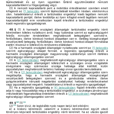
tájékoztatását és az ilyen ügyekben történő együttműködést nemzeti
kapcsolattartóként a Főigazgatóság végzi.
(3)
A nemzeti kapcsolattartó pont a mobilitási értesítésekkel szemben emelt
kifogásról az
(1) bekezdés
szerinti tájékoztatását követően írásban, elektronikus
úton, haladéktalanul értesíti a tartózkodási engedélyt kiadó tagállam nemzeti
kapcsolattartó pontját, illetve továbbítja az ilyen kifogást emelő tagállam nemzeti
kapcsolattartójától erre vonatkozóan kapott értesítést a tartózkodási engedélyt
kiadó regionális igazgatóságnak.
48. §
(1)
A harmadik országbeli állampolgár tartózkodási engedély iránti
kérelmében köteles nyilatkozni arról, hogy tudomása szerint az egészségügyért
felelős miniszter rendeletében meghatározott betegségben szenved-e,
fertőzőképes, illetve kórokozó hordozó állapotban van-e, illetőleg közegészséget
veszélyeztető betegség, fertőzőképes, illetve kórokozó hordozó állapot fennállása
esetén részesül-e kötelező és rendszeres ellátásban.
(2)
Ha a harmadik országbeli állampolgár nyilatkozata szerint az
(1) bekezdés
szerinti egészségügyi állapot fennáll, a regionális igazgatóság értesíti a
harmadik országbeli állampolgár magyarországi szálláshelye szerint illetékes
egészségügyi államigazgatási szervet.
(3)
A
(2) bekezdésben
meghatározott egészségügyi államigazgatási szerv a
harmadik országbeli állampolgárt kötelezheti a szükséges orvosi vizsgálatok
elvégzésére vagy származási országa hatósága által kiállított, külön
jogszabályban meghatározott tartalmú hatósági orvosi igazolás bemutatására.
(4)
Ha a
(2) bekezdésben
meghatározott egészségügyi államigazgatási szerv
megállapítja, hogy a harmadik országbeli állampolgár közegészséget
veszélyeztető betegségben szenved, és a gondozásba vételére, illetve
gyógykezelésére irányadó magatartási szabályokat, hatósági rendelkezéseket
vagy jogszabályokat megsérti, haladéktalanul értesíti a regionális igazgatóságot.
(5)
Ha a regionális igazgatóság a
(4) bekezdésben
foglalt értesítés ellenére
adja ki vagy hosszabbítja meg a tartózkodási engedélyt, a szükséges járványügyi
intézkedések foganatosítása érdekében értesíti a
(2) bekezdésben
meghatározott
egészségügyi államigazgatási szervet.
167
168
49. §
(1)
169
(2)
Soron kívül, de legkésőbb nyolc napon belül kell elbírálni:
a)
a kiskorú kérelmező, valamint a kiskorú kérelmezővel együtt utazó
törvényes képviselő tartózkodási engedély iránti kérelmét, ha az utazás igazolt