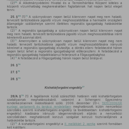
68
(2)
A Alkotmányvédelmi Hivatal és a Terrorelhárítási Központ köteles a
központi vízumhatóság megkeresésében foglaltaknak hat napon belül eleget
tenni.
69
70
25. §
(1)
A száznyolcvan napon belül kilencven napot meg nem haladó,
tervezett tartózkodásra jogosító vízum meghosszabbítása a harmadik országbeli
állampolgár szálláshelye szerint illetékes regionális igazgatóság hatáskörébe
tartozik.
71
(2)
A regionális igazgatóság a száznyolcvan napon belül kilencven napot
meg nem haladó, tervezett tartózkodásra jogosító vízum meghosszabbítása iránti
kérelemről azonnal dönt.
72
(3)
Amennyiben a száznyolcvan napon belül kilencven napot meg nem
haladó, tervezett tartózkodásra jogosító vízum meghosszabbítására irányuló
kérelmet a regionális igazgatóság elutasítja, a döntés elleni fellebbezést három
napon belül lehet a regionális igazgatóságnál előterjeszteni. A fellebbezést a
regionális igazgatóság haladéktalanul felterjeszti a Főigazgatósághoz.
73
(4)
A fellebbezést a Főigazgatóság három napon belül bírálja el.
74
26. §
75
27. §
76
28. §
77
Kishatárforgalmi engedély
78
28/A. §
(1)
A tagállamok külső szárazföldi határain való kishatárforgalom
szabályainak meghatározásáról, valamint a Schengeni Egyezmény
rendelkezéseinek módosításáról szóló, 2006. december 20-i,
1931/2006/EK
európai parlamenti és tanácsi rendeletben
meghatározott, külön nemzetközi
szerződés szerinti kishatárforgalmi engedély (a továbbiakban: kishatárforgalmi
engedély) kiadására irányuló idegenrendészeti eljárás a nemzetközi
szerződésben meghatározott konzuli szolgálat konzuli tisztviselőjének a
hatáskörébe tartozik.
79
(2)
A kishatárforgalmi engedélyt a
II. melléklet 2. pontja
szerinti formában
kell kiállítani.