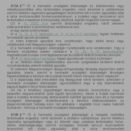
161
47/A. §
(1)
A harmadik országbeli állampolgár az álláskeresési vagy
vállalkozásindítási célú tartózkodási engedély iránti kérelmét a szálláshelye
szerint illetékes regionális igazgatóságon terjesztheti elő a külön jogszabály által
e célra rendszeresített formanyomtatványon, a kutatási vagy tanulmányi célú
tartózkodási engedélye érvényességi idejének lejártát megelőző tizenöt nappal.
(2)
A
Tv. 22/C. §-a
szerinti tartózkodási engedély iránti kérelem
előterjesztésekor a kérelmezőnek mellékelnie kell:
a)
egy darab arcfényképet,
b)
a
Tv. 13. § (1) bekezdés a), f), g) és h)–i) pontjában
foglalt feltételek
fennállását igazoló okiratokat,
c)
hitelt érdemlő igazolást arra vonatkozóan, hogy állást keres vagy
vállalkozást indít Magyarországon, valamint
d)
a harmadik országbeli állampolgár nyilatkozatát arra vonatkozóan, hogy a
kérelem elutasítása esetén vállalja-e a
Tv. 42. § (3) bekezdésében
meghatározott Európai Unió tagállamainak területéről történő önkéntes távozást.
(3)
A
(2) bekezdés c) pontjában
foglalt igazolásnak minősül különösen:
a)
az illetékes állami foglalkoztatási szervnél szolgáltatást kérőként történő
nyilvántartásba vételről kiállított igazolás,
b)
valamely Magyarországon bejegyzett gazdasági társaság cégszerűen aláírt
igazolása, amely szerint a harmadik országbeli állampolgár tényleges
foglalkoztatását a kérelem benyújtását követő három hónapon belül megkezdi,
c)
a cégbíróság által érkeztetett cég bejegyzése iránti kérelem, amelyben a
harmadik országbeli állampolgár ügyvezetőként vagy a cég képviseletére
jogosult tagként kerül feltüntetésre.
(4)
Ha a felsőfokú végzettséget tanúsító oklevél, bizonyítvány vagy a
képesítés megszerzéséről szóló egyéb tanúsítvány, illetve a kutató szervezet
által a kutatási tevékenység befejezéséről kiállított igazolás nem áll a harmadik
országbeli állampolgár rendelkezésére a kérelem előterjesztésekor, az
idegenrendészeti hatóság ezen irat pótlására – legalább húsz napos határidő
tűzésével – felhívja a harmadik országbeli állampolgárt.
162
47/B. §
(1)
A harmadik országbeli állampolgár a hallgatói mobilitási
tartózkodási engedély iránti kérelmét a jövőbeni szálláshelye szerint illetékes
regionális igazgatóságon vagy az állandó vagy szokásos tartózkodási helye,
illetve állampolgársága szerinti országban működő konzuli tisztviselőnél
terjesztheti elő külön jogszabály által e célra rendszeresített