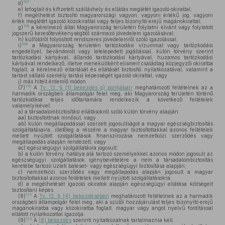
107
d)
e)
lefoglalt és kifizetett szálláshely és ellátás meglétét igazoló okirattal;
f)
megélhetést biztosító magyarországi vagyon, vagyoni értékű jog, vagyoni
érték meglétét igazoló közokirattal vagy teljes bizonyító erejű magánokirattal;
108
g)
a kérelmező által Magyarország területén folytatni kívánt vagy folytatott
jogszerű keresőtevékenységből származó jövedelem igazolásával;
h)
külföldről folyósított rendszeres jövedelemről szóló igazolással;
109
i)
a Magyarország területén tartózkodási vízummal vagy tartózkodási
engedéllyel, bevándorolt vagy letelepedett jogállással, külön törvény szerint
tartózkodási kártyával, állandó tartózkodási kártyával, huzamos tartózkodási
kártyával rendelkező, illetve menekültként elismert családtag közjegyzői okiratba
foglalt, a kérelmező eltartását és ellátását biztosító nyilatkozatával, valamint a
tartást vállaló személy tartási képességét igazoló okirattal, vagy
j)
más hitelt érdemlő módon.
110
(7)
A
Tv. 13. § (1) bekezdés g) pontjában
meghatározott feltételnek az a
harmadik országbeli állampolgár felel meg, aki Magyarország területén történő
tartózkodása teljes időtartamára rendelkezik a következő feltételek
valamelyikével:
a)
a társadalombiztosítási ellátásokról szóló külön törvény alapján
aa)
biztosítottnak minősül, vagy
ab)
külön megállapodással szerzett jogosultságot a magyar egészségbiztosítás
szolgáltatásaira, illetőleg a részére a magyar biztosítottakkal azonos feltételek
mellett nyújtott szolgáltatások finanszírozása nemzetközi szerződés vagy
megállapodás alapján rendezett, vagy
ac)
egészségügyi szolgáltatásra jogosult;
b)
a külön törvény hatálya alá tartozó személyekkel azonos módon jogosult az
egészségügyi szolgáltatások igénybevételére a nem a társadalombiztosítás
keretébe tartozó üzleti baleset- vagy egészségügyi biztosítása alapján;
c)
nemzetközi szerződés vagy megállapodás alapján jogosult a magyar
biztosítottakkal azonos feltételek mellett nyújtott szolgáltatásokra;
d)
a megélhetését igazoló okiratok alapján egészségügyi ellátása költségeit
biztosítani képes.
111
(8)
A
Tv. 13. § (4) bekezdésében
meghatározott feltételnek az a harmadik
országbeli állampolgár felel meg, aki a szülői hozzájárulást teljes bizonyító erejű
magánokiratba vagy közokiratba foglalt, magyar vagy angol nyelvű fordítással
ellátott nyilatkozattal igazolja.
112
(9)
A
(8) bekezdés
szerinti nyilatkozatnak tartalmaznia kell