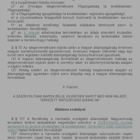
b)
a külpolitikáért felelős miniszter;
2
c)
az Országos Idegenrendészeti Főigazgatóság (a továbbiakban:
Főigazgatóság);
3
d)
a Főigazgatóság igazgatósága (a továbbiakban: regionális igazgatóság);
e)
a vízumkiadásra feljogosított konzuli tisztviselő (a továbbiakban: konzuli
tisztviselő);
4
f)
az általános rendőrségi feladatok ellátására létrehozott szerv (a
továbbiakban: Rendőrség);
5
g)
az
V. fejezet
alkalmazása tekintetében az általa elrendelt kiutasítás,
önkéntes távozás, kitoloncolás, valamint beutazási és tartózkodási tilalom
kapcsán a menekültügyi hatóság.
2. §
(1)
Az idegenrendészeti eljárás során a magyar állampolgárság érvényes
magyar személyazonosító igazolvánnyal, érvényes magyar útlevéllel vagy egy
évnél nem régebben kiállított állampolgársági bizonyítvánnyal igazolható.
(2)
A magyar állampolgárság fennállását az idegenrendészeti hatóság az
idegenrendészeti eljárás során a személyi adat- és lakcímnyilvántartás alapján
vizsgálni köteles.
6
(3)
Kétség esetén, az idegenrendészeti hatóság megkeresése alapján az
állampolgársági ügyekben eljáró szerv állapítja meg a magyar állampolgárság
fennállását.
II. Fejezet
A SZÁZNYOLCVAN NAPON BELÜL KILENCVEN NAPOT MEG NEM HALADÓ,
7
TERVEZETT TARTÓZKODÁS SZABÁLYAI
Általános szabályok
8
3. §
(1)
A Rendőrség a harmadik országbeli állampolgár Magyarország
területére történő beléptetését megelőzően ellenőrzi a
2016/399/EU európai
parlamenti és tanácsi rendeletben (a továbbiakban: Schengeni határ-ellenőrzési
kódex)
foglalt feltételek fennállását.
9
(2)
Amennyiben a harmadik országbeli állampolgár száznyolcvan napon
belül kilencven napot meg nem haladó, tervezett tartózkodás céljából történő