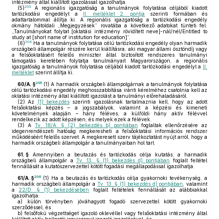
intézmény által kiállított igazolással igazolhatja.
203
(5)
A regionális igazgatóság a tanulmányok folytatása céljából kiadott
tartózkodási engedélyt a
II. melléklet 2. pontja
szerinti formában és
adattartalommal állítja ki. A regionális igazgatóság a tartózkodási engedély
okmány hátoldali „Megjegyzések” rovatába a következő adatokat tünteti fel:
„Tanulmányokat folytat [oktatási intézmény rövidített neve]-nál/nél/Entitled to
study at [short name of institution for education]”.
204
(6)
Ha a tanulmányok folytatása célú tartózkodási engedély olyan harmadik
országbeli állampolgár részére kerül kiállításra, aki magyar állami ösztöndíj vagy
a felsőoktatásért felelős miniszter által biztosított rendszeres tanulmányi
támogatás keretében folytatja tanulmányait Magyarországon, a regionális
igazgatóság a tanulmányok folytatása céljából kiadott tartózkodási engedélyt a
II.
melléklet
szerint állítja ki.
205
60/A. §
(1)
A harmadik országbeli állampolgárnak a tanulmányok folytatása
célú tartózkodási engedély meghosszabbítása iránti kérelméhez csatolnia kell az
oktatási intézmény által kiállított igazolást a tanulmányi előrehaladásáról.
(2)
Az
(1) bekezdés
szerinti igazolásnak tartalmaznia kell, hogy az adott
felsőoktatási képzés – a jogszabályok, valamint a képzési és kimeneti
követelmények alapján – hány féléves, a külföldi hány aktív félévvel
rendelkezik az adott képzésen, és melyek ezek a félévek.
(3)
A
Tv. 18/A. § (2) bekezdés b) pontjában
foglaltak ellenőrzésére az
idegenrendészeti hatóság megkeresheti a felsőoktatási információs rendszer
működéséért felelős szervet. A megkeresett szerv tájékoztatást nyújt arról, hogy a
harmadik országbeli állampolgár a tanulmányaiban hol tart.
61. §
Amennyiben a beutazás és tartózkodás célja kutatás, a harmadik
országbeli állampolgár a
Tv. 13. § (1) bekezdés d) pontjában
foglalt feltétel
fennállását a kutatószervezettel kötött fogadási megállapodással igazolhatja.
206
61/A. §
(1)
Ha a beutazás és tartózkodás célja gyakornoki tevékenység, a
harmadik országbeli állampolgár a
Tv. 13. § (1) bekezdés d) pontjában
, valamint
a
22/D. § (1) bekezdésében
foglalt feltételek fennállását az alábbiakkal
igazolhatja:
a)
külön törvényben jóváhagyott fogadó szervezettel kötött gyakornoki
szerződéssel, és
b)
felsőfokú végzettséget igazoló oklevéllel vagy felsőoktatási intézmény által