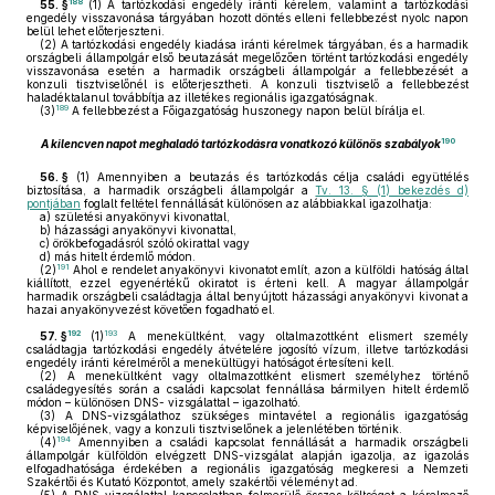
188
55. §
(1)
A tartózkodási engedély iránti kérelem, valamint a tartózkodási
engedély visszavonása tárgyában hozott döntés elleni fellebbezést nyolc napon
belül lehet előterjeszteni.
(2)
A tartózkodási engedély kiadása iránti kérelmek tárgyában, és a harmadik
országbeli állampolgár első beutazását megelőzően történt tartózkodási engedély
visszavonása esetén a harmadik országbeli állampolgár a fellebbezését a
konzuli tisztviselőnél is előterjesztheti. A konzuli tisztviselő a fellebbezést
haladéktalanul továbbítja az illetékes regionális igazgatóságnak.
189
(3)
A fellebbezést a Főigazgatóság huszonegy napon belül bírálja el.
190
A kilencven napot meghaladó tartózkodásra vonatkozó különös szabályok
56. §
(1)
Amennyiben a beutazás és tartózkodás célja családi együttélés
biztosítása, a harmadik országbeli állampolgár a
Tv. 13. § (1) bekezdés d)
pontjában
foglalt feltétel fennállását különösen az alábbiakkal igazolhatja:
a)
születési anyakönyvi kivonattal,
b)
házassági anyakönyvi kivonattal,
c)
örökbefogadásról szóló okirattal vagy
d)
más hitelt érdemlő módon.
191
(2)
Ahol e rendelet anyakönyvi kivonatot említ, azon a külföldi hatóság által
kiállított, ezzel egyenértékű okiratot is érteni kell. A magyar állampolgár
harmadik országbeli családtagja által benyújtott házassági anyakönyvi kivonat a
hazai anyakönyvezést követően fogadható el.
192
193
57. §
(1)
A menekültként, vagy oltalmazottként elismert személy
családtagja tartózkodási engedély átvételére jogosító vízum, illetve tartózkodási
engedély iránti kérelméről a menekültügyi hatóságot értesíteni kell.
(2)
A menekültként vagy oltalmazottként elismert személyhez történő
családegyesítés során a családi kapcsolat fennállása bármilyen hitelt érdemlő
módon – különösen DNS- vizsgálattal – igazolható.
(3)
A DNS-vizsgálathoz szükséges mintavétel a regionális igazgatóság
képviselőjének, vagy a konzuli tisztviselőnek a jelenlétében történik.
194
(4)
Amennyiben a családi kapcsolat fennállását a harmadik országbeli
állampolgár külföldön elvégzett DNS-vizsgálat alapján igazolja, az igazolás
elfogadhatósága érdekében a regionális igazgatóság megkeresi a Nemzeti
Szakértői és Kutató Központot, amely szakértői véleményt ad.