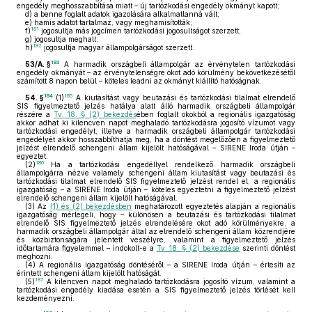
engedély meghosszabbítása miatt – új tartózkodási engedély okmányt kapott;
d)
a benne foglalt adatok igazolására alkalmatlanná vált;
e)
hamis adatot tartalmaz, vagy meghamisították;
181
f)
jogosultja más jogcímen tartózkodási jogosultságot szerzett;
g)
jogosultja meghalt;
182
h)
jogosultja magyar állampolgárságot szerzett.
183
53/A. §
A harmadik országbeli állampolgár az érvénytelen tartózkodási
engedély okmányát – az érvénytelenségre okot adó körülmény bekövetkezésétől
számított 8 napon belül – köteles leadni az okmányt kiállító hatóságnak.
184
185
54. §
(1)
A kiutasítást vagy beutazási és tartózkodási tilalmat elrendelő
SIS figyelmeztető jelzés hatálya alatt álló harmadik országbeli állampolgár
részére a
Tv. 18. § (2) bekezdés
ében foglalt okokból a regionális igazgatóság
akkor adhat ki kilencven napot meghaladó tartózkodásra jogosító vízumot vagy
tartózkodási engedélyt, illetve a harmadik országbeli állampolgár tartózkodási
engedélyét akkor hosszabbíthatja meg, ha a döntést megelőzően a figyelmeztető
jelzést elrendelő schengeni állam kijelölt hatóságával – SIRENE Iroda útján –
egyeztet.
186
(2)
Ha a tartózkodási engedéllyel rendelkező harmadik országbeli
állampolgárra nézve valamely schengeni állam kiutasítást vagy beutazási és
tartózkodási tilalmat elrendelő SIS figyelmeztető jelzést rendel el, a regionális
igazgatóság – a SIRENE Iroda útján – köteles egyeztetni a figyelmeztető jelzést
elrendelő schengeni állam kijelölt hatóságával.
(3)
Az
(1) és (2) bekezdésben
meghatározott egyeztetés alapján a regionális
igazgatóság mérlegeli, hogy – különösen a beutazási és tartózkodási tilalmat
elrendelő SIS figyelmeztető jelzés elrendelésére okot adó körülményekre, a
harmadik országbeli állampolgár által az elrendelő schengeni állam közrendjére
és közbiztonságára jelentett veszélyre, valamint a figyelmeztető jelzés
időtartamára figyelemmel – indokolt-e a
Tv. 18. § (2) bekezdése
szerinti döntést
meghozni.
(4)
A regionális igazgatóság döntéséről – a SIRENE Iroda útján – értesíti az
érintett schengeni állam kijelölt hatóságát.
187
(5)
A kilencven napot meghaladó tartózkodásra jogosító vízum, valamint a
tartózkodási engedély kiadása esetén a SIS figyelmeztető jelzés törlését kell
kezdeményezni.