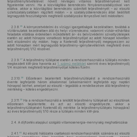
teljesítményfelvételével növelt névleges villamos teljesítményével kell
figyelembe venni. Ha a közvilágítási berendezés fényáramszabályzóval van
ellátva, akkor a közvilágítási berendezés számított teljesítményét – az elosztó
üzletszabályzatában rögzített módon – a szabályzóberendezés által beállított
legnagyobb feszültségnek megfelelő szabályozási tényezővel kell módosítani.
36
2.3.8.
A környezetvédelmi és vízügyi igazgatóságok kezelésében, továbbá a
vízitársulatok kezelésében álló és helyi vízrendezési, valamint vízkár-elhárítási
feladatok ellátása érdekében működtetett ár- és belvízvédelmi szivattyútelepek
esetén az adott hónapra vonatkozó teljesítménydíjat az adott hónapot követően
kell elszámolni oly módon, hogy a fizetendő teljesítménydíj megegyezzen az
adott hónapban mért legnagyobb teljesítmény-igénybevételnek megfelelő éves
teljesítménydíj 1/12 részével.
37
2.3.9.
A teljesítmény túllépése esetén a rendszerhasználó a túllépés minden
megkezdett kW-jára havonta az
1. számú melléklet
szerinti éves teljesítménydíj
1/4 részének megfelelő teljesítménydíjat köteles fizetni.
38
2.3.10.
Előzetesen bejelentett teljesítménytúllépést a rendszerhasználó
évente legfeljebb három alkalommal (alkalmanként legfeljebb egy naptári
hónapra) kérhet, amelyet az elosztó – legalább a rendelkezésre álló teljesítmény
mértékéig – köteles engedélyezni.
39
2.3.11.
Ha a rendszerhasználó a lekötött teljesítmény túllépését az elosztónak
előzetesen bejelentette, és azt az elosztó engedélyezte, akkor a
teljesítménytúllépésért fizetendő díj mértéke (a teljesítménytúllépés hónapjára)
az éves teljesítménydíj 1/10 része a túllépés minden kW-jára.
2.4. A díjfizetés alapjául szolgáló villamosenergia-mennyiség meghatározása
40
2.4.1.
Az elosztó hálózatra csatlakozó rendszerhasználók számára az elosztó