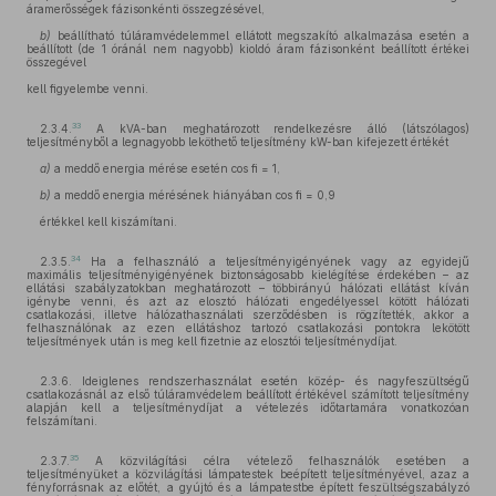
áramerősségek fázisonkénti összegzésével,
b)
beállítható túláramvédelemmel ellátott megszakító alkalmazása esetén a
beállított (de 1 óránál nem nagyobb) kioldó áram fázisonként beállított értékei
összegével
kell figyelembe venni.
33
2.3.4.
A kVA-ban meghatározott rendelkezésre álló (látszólagos)
teljesítményből a legnagyobb leköthető teljesítmény kW-ban kifejezett értékét
a)
a meddő energia mérése esetén cos fi = 1,
b)
a meddő energia mérésének hiányában cos fi = 0,9
értékkel kell kiszámítani.
34
2.3.5.
Ha a felhasználó a teljesítményigényének vagy az egyidejű
maximális teljesítményigényének biztonságosabb kielégítése érdekében – az
ellátási szabályzatokban meghatározott – többirányú hálózati ellátást kíván
igénybe venni, és azt az elosztó hálózati engedélyessel kötött hálózati
csatlakozási, illetve hálózathasználati szerződésben is rögzítették, akkor a
felhasználónak az ezen ellátáshoz tartozó csatlakozási pontokra lekötött
teljesítmények után is meg kell fizetnie az elosztói teljesítménydíjat.
2.3.6. Ideiglenes rendszerhasználat esetén közép- és nagyfeszültségű
csatlakozásnál az első túláramvédelem beállított értékével számított teljesítmény
alapján kell a teljesítménydíjat a vételezés időtartamára vonatkozóan
felszámítani.
35
2.3.7.
A közvilágítási célra vételező felhasználók esetében a
teljesítményüket a közvilágítási lámpatestek beépített teljesítményével, azaz a
fényforrásnak az előtét, a gyújtó és a lámpatestbe épített feszültségszabályzó