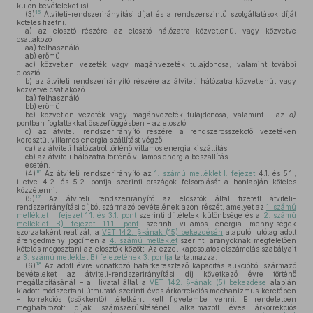
külön bevételeket is).
15
(3)
Átviteli-rendszerirányítási díjat és a rendszerszintű szolgáltatások díját
köteles fizetni:
a)
az elosztó részére az elosztó hálózatra közvetlenül vagy közvetve
csatlakozó
aa)
felhasználó,
ab)
erőmű,
ac)
közvetlen vezeték vagy magánvezeték tulajdonosa, valamint további
elosztó,
b)
az átviteli rendszerirányító részére az átviteli hálózatra közvetlenül vagy
közvetve csatlakozó
ba)
felhasználó,
bb)
erőmű,
bc)
közvetlen vezeték vagy magánvezeték tulajdonosa, valamint – az
a)
pontban foglaltakkal összefüggésben – az elosztó,
c)
az átviteli rendszerirányító részére a rendszerösszekötő vezetéken
keresztül villamos energia szállítást végző
ca)
az átviteli hálózatról történő villamos energia kiszállítás,
cb)
az átviteli hálózatra történő villamos energia beszállítás
esetén.
16
(4)
Az átviteli rendszerirányító az
1. számú melléklet
I. fejezet
4.1. és 5.1.,
illetve 4.2. és 5.2. pontja szerinti országok felsorolását a honlapján köteles
közzétenni.
17
(5)
Az átviteli rendszerirányító az elosztók által fizetett átviteli-
rendszerirányítási díjból származó bevételének azon részét, amelyet az
1. számú
melléklet I. fejezet 1.1. és 3.1. pont
szerinti díjtételek különbsége és a
2. számú
melléklet B) fejezet 1.1.1. pont
szerinti villamos energia mennyiségek
szorzataként realizál, a
VET 142. §-ának (15) bekezdésén
alapuló, utólag adott
árengedmény jogcímen a
4. számú melléklet
szerinti arányoknak megfelelően
köteles megosztani az elosztók között. Az ezzel kapcsolatos elszámolás szabályait
a
3. számú melléklet B) fejezetének 3. pontja
tartalmazza.
18
(6)
Az adott évre vonatkozó határkeresztező kapacitás aukcióból származó
bevételeket az átviteli-rendszerirányítási díj következő évre történő
megállapításánál – a Hivatal által a
VET 142. §-ának (5) bekezdése
alapján
kiadott módszertani útmutató szerinti éves árkorrekciós mechanizmus keretében
– korrekciós (csökkentő) tételként kell figyelembe venni. E rendeletben
meghatározott díjak számszerűsítésénél alkalmazott éves árkorrekciós