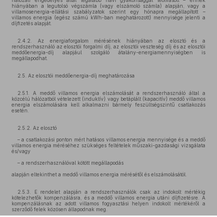
hálózati engedélyes által legalább havi gyakorisággal leolvasott – ennek
hiányában a legutolsó végszámla (vagy elszámoló számla) alapján, vagy a
villamosenergia-ellátási szabályzatok szerint egy hónapra megállapított –
villamos energia (egész számú kWh-ban meghatározott) mennyisége jelenti a
díjfizetés alapját.
2.4.2. Az energiaforgalom mérésének hiányában az elosztó és a
rendszerhasználó az elosztói forgalmi díj, az elosztói veszteség díj és az elosztói
meddőenergia-díj alapjául szolgáló átalány-energiamennyiségben is
megállapodhat.
2.5. Az elosztói meddőenergia-díj meghatározása
2.5.1. A meddő villamos energia elszámolását a rendszerhasználó által a
közcélú hálózatból vételezett (induktív) vagy betáplált (kapacitív) meddő villamos
energia elszámolására kell alkalmazni bármely feszültségszintű csatlakozás
esetén.
2.5.2. Az elosztó
– a csatlakozási ponton mért hatásos villamos energia mennyisége és a meddő
villamos energia méréséhez szükséges feltételek műszaki-gazdasági vizsgálata
és/vagy
– a rendszerhasználóval kötött megállapodás
alapján eltekinthet a meddő villamos energia mérésétől és elszámolásától.
2.5.3. E rendelet alapján a rendszerhasználók csak az indokolt mértékig
kötelezhetők kompenzálásra, és a meddő villamos energia utáni díjfizetésre. A
kompenzálásnak az adott villamos fogyasztási helyen indokolt mértékéről a
szerződő felek közösen állapodnak meg.