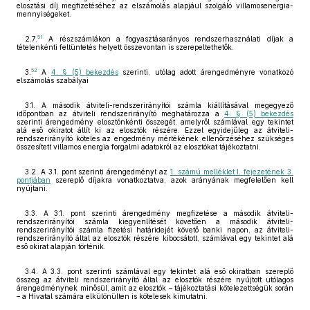
elosztási díj megfizetéséhez az elszámolás alapjául szolgáló villamosenergia-
mennyiségeket.
51
2.7.
A részszámlákon a fogyasztásarányos rendszerhasználati díjak a
tételenkénti feltüntetés helyett összevontan is szerepeltethetők.
52
3.
A
4. § (5) bekezdés
szerinti, utólag adott árengedményre vonatkozó
elszámolás szabályai
3.1. A második átviteli-rendszerirányítói számla kiállításával megegyező
időpontban az átviteli rendszerirányító meghatározza a
4. § (5) bekezdés
szerinti árengedmény elosztónkénti összegét, amelyről számlával egy tekintet
alá eső okiratot állít ki az elosztók részére. Ezzel egyidejűleg az átviteli-
rendszerirányító köteles az engedmény mértékének ellenőrzéséhez szükséges
összesített villamos energia forgalmi adatokról az elosztókat tájékoztatni.
3.2. A 3.1. pont szerinti árengedményt az
1. számú melléklet I. fejezetének 3.
pontjában
szereplő díjakra vonatkoztatva, azok arányának megfelelően kell
nyújtani.
3.3. A 3.1. pont szerinti árengedmény megfizetése a második átviteli-
rendszerirányítói számla kiegyenlítését követően a második átviteli-
rendszerirányítói számla fizetési határidejét követő banki napon, az átviteli-
rendszerirányító által az elosztók részére kibocsátott, számlával egy tekintet alá
eső okirat alapján történik.
3.4. A 3.3. pont szerinti számlával egy tekintet alá eső okiratban szereplő
összeg az átviteli rendszerirányító által az elosztók részére nyújtott utólagos
árengedménynek minősül, amit az elosztók – tájékoztatási kötelezettségük során
– a Hivatal számára elkülönülten is kötelesek kimutatni.