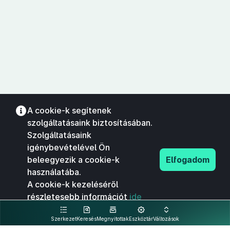
A cookie-k segítenek
szolgáltatásaink biztosításában.
Szolgáltatásaink
igénybevételével Ön
beleegyezik a cookie-k
Elfogadom
használatába.
A cookie-k kezeléséről
részletesebb információt
ide
kattintva olvashat.
Szerkezet
Keresés
Megnyitottak
Eszköztár
Változások