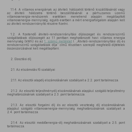
1.1.4. A villamos energiának az átviteli hálózatról történő kiszállításánál vagy
az átviteli hálózatra történő beszállításánál a párhuzamos üzemű
villamosenergia-rendszerek esetében menetrend alapján megállapított
villamosenergia-mennyiség, egyéb esetben a mért energiaforgalom alapján kell
az átviteli rendszerirányító részére fizetni.
1.2. A fizetendő átviteli-rendszerirányítási díjösszeget és rendszerszintű
szolgáltatások díjösszegét az 1.1 pontban meghatározott havi villamos energia
mennyiség (kWh) és az
1. számú melléklet
I. „Átviteli-rendszerirányítási díj és
rendszerszintű szolgáltatások díja” című részében szereplő megfelelő díjtételek
összeszorzásával kell megállapítani.
2. Elosztási díj
2.1. Az elszámolás fő szabályai
2.1.1. Az elosztói alapdíj elszámolásának szabályait a 2.2. pont tartalmazza.
2.1.2. Az elosztói teljesítménydíj elszámolásának alapjául szolgáló teljesítmény
meghatározásának szabályait a 2.3. pont tartalmazza.
2.1.3. Az elosztói forgalmi díj és az elosztói veszteség díj elszámolásának
alapjául szolgáló villamosenergia-mennyiség meghatározásának szabályait a
2.4. pont tartalmazza.
2.1.4. Az elosztói meddőenergia-díj meghatározásának szabályait a 2.5. pont
tartalmazza.