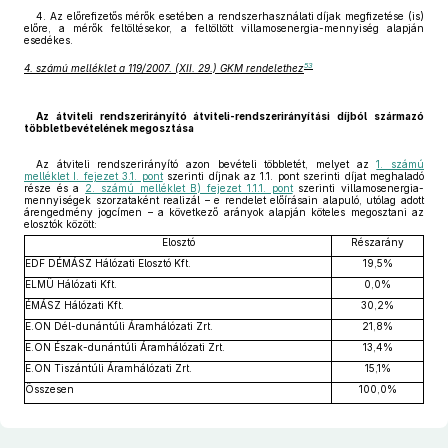
4. Az előrefizetős mérők esetében a rendszerhasználati díjak megfizetése (is)
előre, a mérők feltöltésekor, a feltöltött villamosenergia-mennyiség alapján
esedékes.
53
4. számú melléklet a 119/2007. (XII. 29.) GKM rendelethez
Az átviteli rendszerirányító átviteli-rendszerirányítási díjból származó
többletbevételének megosztása
Az átviteli rendszerirányító azon bevételi többletét, melyet az
1. számú
melléklet I. fejezet 3.1. pont
szerinti díjnak az 1.1. pont szerinti díjat meghaladó
része és a
2. számú melléklet B) fejezet 1.1.1. pont
szerinti villamosenergia-
mennyiségek szorzataként realizál – e rendelet előírásain alapuló, utólag adott
árengedmény jogcímen – a következő arányok alapján köteles megosztani az
elosztók között:
Elosztó
Részarány
EDF DÉMÁSZ Hálózati Elosztó Kft.
19,5%
ELMÜ Hálózati Kft.
0,0%
ÉMÁSZ Hálózati Kft.
30,2%
E.ON Dél-dunántúli Áramhálózati Zrt.
21,8%
E.ON Észak-dunántúli Áramhálózati Zrt.
13,4%
E.ON Tiszántúli Áramhálózati Zrt.
15,1%
Összesen
100,0%