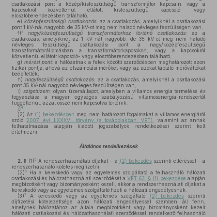
csatlakozási pont a közép/kisfeszültségű transzformátor kapcsain, vagy a
kapcsokról közvetlenül ellátott kisfeszültségű kapcsoló- vagy
elosztóberendezésben található,
e)
középfeszültségű csatlakozás:
az a csatlakozás, amelyiknél a csatlakozási
pont 1 kV-nál nagyobb, de 35 kV-ot meg nem haladó névleges feszültségen van,
3
f)
nagy/középfeszültségű transzformátorhoz történő csatlakozás:
az a
csatlakozás, amelyiknél az 1 kV-nál nagyobb, de 35 kV-ot meg nem haladó
névleges feszültségű csatlakozási pont a nagy/középfeszültségű
transzformátorállomásban a transzformátorkapcsokon, vagy a kapcsokról
közvetlenül ellátott kapcsoló- vagy elosztóberendezésben található,
g)
mérési pont:
a hálózatnak a felek közötti szerződésben meghatározott azon
fizikai pontja, ahová az elszámolási mérőket vagy az azokat tápláló mérőváltókat
beépítették,
h)
nagyfeszültségű csatlakozás:
az a csatlakozás, amelyiknél a csatlakozási
pont 35 kV-nál nagyobb névleges feszültségen van,
i)
szigetüzem:
olyan üzemállapot, amelyben a villamos energia termelése és
fogyasztása a magyar egységes szabályozású villamosenergia-rendszertől
függetlenül, azzal össze nem kapcsolva történik.
4
j)
(2)
Az
(1) bekezdésben
meg nem határozott fogalmakat a villamos energiáról
szóló
2007. évi LXXXVI. törvény (a továbbiakban: VET)
, valamint az annak
felhatalmazása alapján kiadott jogszabályok rendelkezései szerint kell
értelmezni.
Általános rendelkezések
5
2. §
(1)
A rendszerhasználati díjakat – a
(2) bekezdés
szerinti eltéréssel – a
rendszerhasználó köteles megfizetni.
6
(2)
Ha a kereskedő vagy az egyetemes szolgáltató a felhasználó hálózati
csatlakozási és hálózathasználati szerződését a
VET 63. § (1) bekezdése
alapján
megbízottként vagy bizományosként kezeli, akkor a rendszerhasználati díjakat a
kereskedő vagy az egyetemes szolgáltató fizeti a hálózati engedélyesnek.
7
(3)
A kereskedő vagy az egyetemes szolgáltató
(2) bekezdés
szerinti
díjfizetési kötelezettsége azon hálózati engedélyessel szemben áll fenn,
amelynek hálózatához az általa megbízottként vagy bizományosként kezelt
hálózati csatlakozási és hálózathasználati szerződéssel rendelkező felhasználó