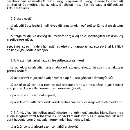
összhangban összeállított rész- vagy végszámlát (vagy elszámoló számlát)
állíthat ki és nyújthat be az elosztó hálózat használóinak vagy a díjfizetésre
kötelezetteknek.
2.2. Az elosztói
a)
alapdíj és teljesítménydíj éves díj, amelynek megfizetése 12 havi részletben
előre,
b)
forgalmi díj, veszteség díj, meddőenergia-díj és a közvilágítási elosztási díj
megfizetése utólag
esedékes az év minden hónapjának első munkanapján az elosztó által kiállított
és benyújtott számla alapján.
2.3. A számlák tartalmazzák feszültségszintenként
a)
az elosztói alapdíj fizetési alapjául szolgáló elosztó hálózati csatlakozási
pontok számát,
b)
az elosztói teljesítménydíj fizetési alapjául szolgáló teljesítmény(eke)t,
c)
az
a)
és
b)
pont alá nem tartozó általános rendszerhasználati díjak fizetési
alapjául szolgáló villamosenergia-mennyiség(ek)et,
d)
a rendszerhasználati díjakat,
e)
a kötelezett által fizetendő rendszerhasználati díjösszegeket díjelemenként.
2.4 A közvilágítási felhasználó részére – eltérő megállapodás hiányában – az
általa meghatározott felhasználási hely(ek) tekintetében az elszámolási időszak
alatt havonta benyújtott valamennyi adott havi részszámla
a)
a 2.2. pont
a)
alpont szempontjából a tárgyhó,