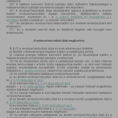
csatlakozik.
8
(4)
A határon keresztül történő szállítás utáni díjfizetési kötelezettséget a
határkeresztező szállítási menetrend alapján kell teljesíteni.
9
(5)
A rendszerhasználati díjak beszedésére jogosult engedélyes a részére
fizetett rendszerhasználati díjakat elkülönítve, díjtételenként köteles
nyilvántartani, elszámolni és – a
3. számú melléklet B) fejezetének 2.7.
pontjában
leírtak kivételével – a számlán feltüntetni.
10
(6)
Az ideiglenes rendszerhasználat esetén is e rendelet rendelkezéseit kell
alkalmazni.
11
(7)
Az e rendelet szerinti díjak az általános forgalmi adó összegét nem
tartalmazzák.
A rendszerhasználati díjak megfizetése
3. §
(1)
A rendszerhasználati díjak és azok alkalmazási feltételei
a)
belföldi villamosenergia-forgalom esetén a csatlakozási pontra,
b)
villamos energia határon keresztül történő ki- és beszállítása esetén a
határkeresztezés elszámolási pontjára vonatkoznak.
(2)
Ha az elszámolási mérés nem a csatlakozási ponton van, a mért villamos
energia mennyisége – a felek közös megegyezése esetén – a nem mért hálózati
szakasz veszteségével korrigálható. Ennek számítási módját és alkalmazási
feltételeit a
2. számú melléklet
,
valamint az elosztói szabályzat tartalmazza.
(3)
Az elosztó hálózatra csatlakozó rendszerhasználók
a)
az átviteli-rendszerirányítási díjat és a rendszerszintű szolgáltatások díját
az
4. § (3) bekezdés
a)
pont
,
b)
az elosztási díjat a
5. § (4) bekezdés
a)
pont
alapján – a
(4) bekezdésben
foglalt eltéréssel – az elosztó hálózati engedélyes
részére kötelesek megfizetni.
(4)
Az elosztó hálózatra a közvilágítási elosztó hálózaton keresztül csatlakozó
rendszerhasználók
a)
az átviteli-rendszerirányítási díjat és a rendszerszintű szolgáltatások díját a
4. § (3) bekezdés
a)
pont
,
b)
az elosztási díjat az
5. § (4) bekezdés
a)
pont
,
c)
a közvilágítási elosztási díjat a
6. § (2) bekezdés
alapján az elosztó részére kötelesek megfizetni.
(5)
Az átviteli hálózatra csatlakozók az átviteli-rendszerirányítási díjat és a