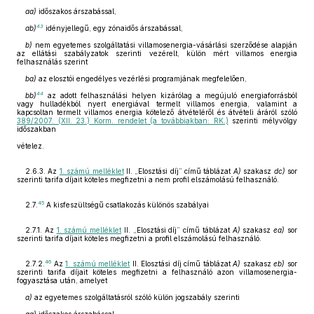
aa)
időszakos árszabással,
43
ab)
idényjellegű, egy zónaidős árszabással,
b)
nem egyetemes szolgáltatási villamosenergia-vásárlási szerződése alapján
az ellátási szabályzatok szerinti vezérelt, külön mért villamos energia
felhasználás szerint
ba)
az elosztói engedélyes vezérlési programjának megfelelően,
44
bb)
az adott felhasználási helyen kizárólag a megújuló energiaforrásból
vagy hulladékból nyert energiával termelt villamos energia, valamint a
kapcsoltan termelt villamos energia kötelező átvételéről és átvételi áráról szóló
389/2007. (XII. 23.) Korm. rendelet (a továbbiakban: RK.)
szerinti mélyvölgy
időszakban
vételez.
2.6.3. Az
1. számú melléklet
II. „Elosztási díj” című táblázat
A)
szakasz
dc)
sor
szerinti tarifa díjait köteles megfizetni a nem profil elszámolású felhasználó.
45
2.7.
A kisfeszültségű csatlakozás különös szabályai
2.7.1. Az
1. számú melléklet
II. „Elosztási díj” című táblázat
A)
szakasz
ea)
sor
szerinti tarifa díjait köteles megfizetni a profil elszámolású felhasználó.
46
2.7.2.
Az
1. számú melléklet
II. Elosztási díj című táblázat
A)
szakasz
eb)
sor
szerinti tarifa díjait köteles megfizetni a felhasználó azon villamosenergia-
fogyasztása után, amelyet
a)
az egyetemes szolgáltatásról szóló külön jogszabály szerinti