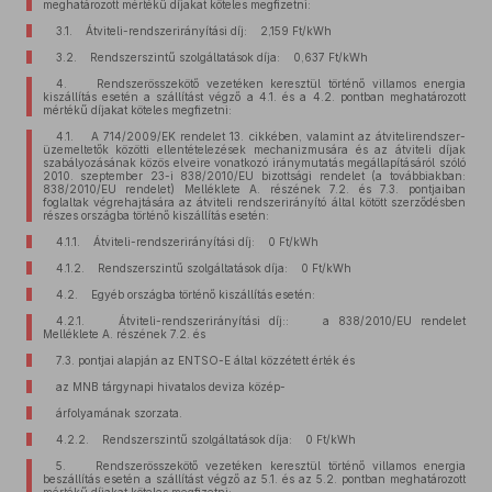
meghatározott mértékű díjakat köteles megfizetni:
3.1. Átviteli-rendszerirányítási díj: 2,159 Ft/kWh
3.2. Rendszerszintű szolgáltatások díja: 0,637 Ft/kWh
4. Rendszerösszekötő vezetéken keresztül történő villamos energia
kiszállítás esetén a szállítást végző a 4.1. és a 4.2. pontban meghatározott
mértékű díjakat köteles megfizetni:
4.1. A 714/2009/EK rendelet 13. cikkében, valamint az átvitelirendszer-
üzemeltetők közötti ellentételezések mechanizmusára és az átviteli díjak
szabályozásának közös elveire vonatkozó iránymutatás megállapításáról szóló
2010. szeptember 23-i 838/2010/EU bizottsági rendelet (a továbbiakban:
838/2010/EU rendelet) Melléklete A. részének 7.2. és 7.3. pontjaiban
foglaltak végrehajtására az átviteli rendszerirányító által kötött szerződésben
részes országba történő kiszállítás esetén:
4.1.1. Átviteli-rendszerirányítási díj: 0 Ft/kWh
4.1.2. Rendszerszintű szolgáltatások díja: 0 Ft/kWh
4.2. Egyéb országba történő kiszállítás esetén:
4.2.1. Átviteli-rendszerirányítási díj:: a 838/2010/EU rendelet
Melléklete A. részének 7.2. és
7.3. pontjai alapján az ENTSO-E által közzétett érték és
az MNB tárgynapi hivatalos deviza közép-
árfolyamának szorzata.
4.2.2. Rendszerszintű szolgáltatások díja: 0 Ft/kWh
5. Rendszerösszekötő vezetéken keresztül történő villamos energia
beszállítás esetén a szállítást végző az 5.1. és az 5.2. pontban meghatározott