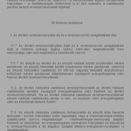
hatásos veszteséget (kWh/hó), valamint – a transzformátor egyedi fázisjavítása
hiányában – a meddőenergiát (kVArh/hó) is el kell számolni a csatlakozási
ponthoz tartozó rendszerhasználati díjakkal.
B) Különös szabályok
1. Az átviteli-rendszerirányítási díj és a rendszerszintű szolgáltatások díja
28
1.1.
Az átviteli-rendszerirányítási díjat és a rendszerszintű szolgáltatások
díját a villamos energia (egész számú kWh-ban meghatározott) havi
mennyisége után kell megfizetni a következők szerint:
29
1.1.1.
Az elosztó az átviteli és az elosztó hálózat közötti elszámolási mérési
pontoknak, az elosztó hálózatok közötti elszámolási mérési pontoknak, valamint
az elosztó hálózatára csatlakozó 50 kW-nál nagyobb beépített teljesítményű
erőművek mérési pontjainak előjelhelyesen összegzett energiaforgalma után
fizet az átviteli rendszerirányítónak.
1.1.2. Az átviteli hálózatra csatlakozó rendszerhasználók az átviteli hálózati
csatlakozási pontjaik összegzett energiaforgalma után fizetnek az átviteli
rendszerirányítónak. Ha az átviteli hálózatra csatlakozó rendszerhasználónak
elosztó hálózati csatlakozási pontja is van, az azo(ko)n mért energiaforgalom
után az elosztónak tartozik fizetni.
1.1.3. Az elosztó hálózatra csatlakozó felhasználók az elosztó által havonta
leolvasott – ennek hiányában külön jogszabály vagy a villamosenergia-ellátási
szabályzatok szerint meghatározott – villamosenergia-mennyiség alapján
fizetnek az elosztónak. Az energiaforgalom mérésének hiányában az elosztó és
a rendszerhasználó a díj alapjául szolgáló átalány-energiamennyiségben is
megállapodhat.