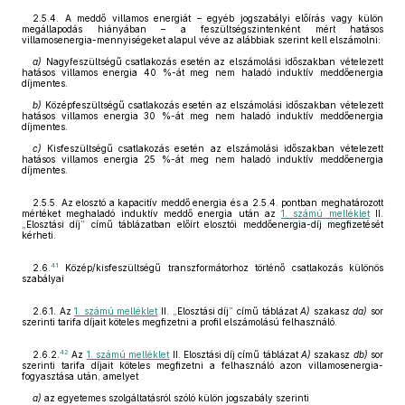
2.5.4. A meddő villamos energiát – egyéb jogszabályi előírás vagy külön
megállapodás hiányában – a feszültségszintenként mért hatásos
villamosenergia-mennyiségeket alapul véve az alábbiak szerint kell elszámolni:
a)
Nagyfeszültségű csatlakozás esetén az elszámolási időszakban vételezett
hatásos villamos energia 40 %-át meg nem haladó induktív meddőenergia
díjmentes.
b)
Középfeszültségű csatlakozás esetén az elszámolási időszakban vételezett
hatásos villamos energia 30 %-át meg nem haladó induktív meddőenergia
díjmentes.
c)
Kisfeszültségű csatlakozás esetén az elszámolási időszakban vételezett
hatásos villamos energia 25 %-át meg nem haladó induktív meddőenergia
díjmentes.
2.5.5. Az elosztó a kapacitív meddő energia és a 2.5.4. pontban meghatározott
mértéket meghaladó induktív meddő energia után az
1. számú melléklet
II.
„Elosztási díj” című táblázatban előírt elosztói meddőenergia-díj megfizetését
kérheti.
41
2.6.
Közép/kisfeszültségű transzformátorhoz történő csatlakozás különös
szabályai
2.6.1. Az
1. számú melléklet
II. „Elosztási díj” című táblázat
A)
szakasz
da)
sor
szerinti tarifa díjait köteles megfizetni a profil elszámolású felhasználó.
42
2.6.2.
Az
1. számú melléklet
II. Elosztási díj című táblázat
A)
szakasz
db)
sor
szerinti tarifa díjait köteles megfizetni a felhasználó azon villamosenergia-
fogyasztása után, amelyet
a)
az egyetemes szolgáltatásról szóló külön jogszabály szerinti