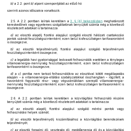
b)
a 2.2. pont
b)
alpont szempontjából az előző hó
szerinti azonos időszakra vonatkozik.
2.5. A 2.2. pontban leírtak keretében a
3. § (4) bekezdésben
meghatározott
kereskedőnek vagy egyetemes szolgáltatónak benyújtott számla még a következő
részletezett adatokat is tartalmazza:
a)
az elosztói alapdíj fizetési alapjául szolgáló elosztó hálózati csatlakozási
pontok számát feszültségszintenként, ezen belül kisfeszültségen tarifasoronként
is összegezve,
b)
az elosztói teljesítménydíj fizetési alapjául szolgáló teljesítmények
feszültségszintenként összegezve,
c)
a legalább havi gyakorisággal leolvasott felhasználók esetében a tényleges
villamosenergia-mennyiség feszültségszintenként, ezen belül kisfeszültségen
tarifasoronként is összegezve,
d)
a
c)
pontba nem tartozó felhasználókra az elosztóval kötött megállapodás
alapján – a villamosenergia-ellátási szabályzatokkal összhangban – rögzített, a
havonkénti fogyasztói rész- vagy végszámlákban szereplő villamosenergia-
mennyiség feszültségszintenként, ezen belül kisfeszültségen tarifasoronként is
összegezve.
2.6. A 2.2. pontban leírtak keretében a közvilágítási felhasználó részére
benyújtott számla még a következő részletezett adatokat is tartalmazza:
a)
az elosztói alapdíj fizetési alapjául szolgáló mérési pontok vagy
felhasználási helyek számát,
b)
az elosztói teljesítménydíj kiszámításához a közvilágítási berendezések
teljesítményét,
c)
az elosztói forgalmi díj, veszteség díj, meddőenergia díj és a közvilágítási