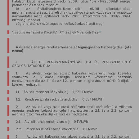
hatályon kívül helyezéséről szóló, 2009. július 13-i 714/2009/EK európai
parlamenti és tanácsi rendelet,
b)
az átvitelirendszer-üzemeltetők közötti ellentételezések
mechanizmusára és az átviteli díjak szabályozásának közös elveire vonatkozó
iránymutatás megállapításáról szóló, 2010. szeptember 23-i 838/2010/EU
bizottsági rendelet
végrehajtásához szükséges rendelkezéseket állapít meg.
26
1. számú melléklet a 119/2007. (XII. 29.) GKM rendelethez
A villamos energia rendszerhasználat legmagasabb hatósági díjai (áfa
nélkül)
I. ÁTVITELI-RENDSZERIRÁNYÍTÁSI DÍJ ÉS RENDSZERSZINTŰ
SZOLGÁLTATÁSOK DÍJA
1. Az átviteli vagy az elosztó hálózatra közvetlenül vagy közvetve
csatlakozó, a villamos energia rendszert vételezésre használó
rendszerhasználó az 1.1. és az 1.2. pontban meghatározott mértékű díjakat
köteles megfizetni:
1.1. Átviteli-rendszerirányítási díj: 1,272 Ft/kWh
1.2. Rendszerszintű szolgáltatások díja: 0,637 Ft/kWh
2. Az átviteli vagy az elosztó hálózatra csatlakozó erőmű a villamos
energia rendszer betáplálási célú használatáért a 2.1. és a 2.2. pontban
meghatározott mértékű díjakat köteles megfizetni:
2.1. Átviteli-rendszerirányítási díj: 0 Ft/kWh
2.2. Rendszerszintű szolgáltatások díja: 0 Ft/kWh
3. Az átviteli hálózatra csatlakozó elosztó a 3.1. és a 3.2. pontban