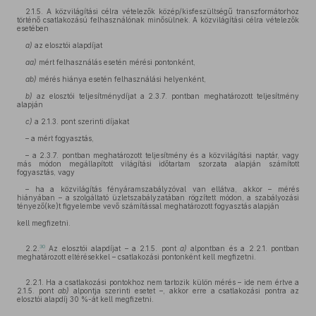
2.1.5. A közvilágítási célra vételezők közép/kisfeszültségű transzformátorhoz
történő csatlakozású felhasználónak minősülnek. A közvilágítási célra vételezők
esetében
a)
az elosztói alapdíjat
aa)
mért felhasználás esetén mérési pontonként,
ab)
mérés hiánya esetén felhasználási helyenként,
b)
az elosztói teljesítménydíjat a 2.3.7. pontban meghatározott teljesítmény
alapján
c)
a 2.1.3. pont szerinti díjakat
– a mért fogyasztás,
– a 2.3.7. pontban meghatározott teljesítmény és a közvilágítási naptár, vagy
más módon megállapított világítási időtartam szorzata alapján számított
fogyasztás, vagy
– ha a közvilágítás fényáramszabályzóval van ellátva, akkor – mérés
hiányában – a szolgáltató üzletszabályzatában rögzített módon, a szabályozási
tényező(ke)t figyelembe vevő számítással meghatározott fogyasztás alapján
kell megfizetni.
30
2.2.
Az elosztói alapdíjat – a 2.1.5. pont
a)
alpontban és a 2.2.1. pontban
meghatározott eltérésekkel – csatlakozási pontonként kell megfizetni.
2.2.1. Ha a csatlakozási pontokhoz nem tartozik külön mérés – ide nem értve a
2.1.5. pont
ab)
alpontja szerinti esetet –, akkor erre a csatlakozási pontra az
elosztói alapdíj 30 %-át kell megfizetni.