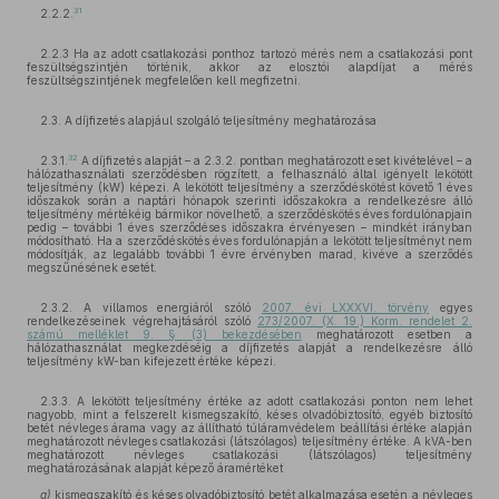
31
2.2.2.
2.2.3 Ha az adott csatlakozási ponthoz tartozó mérés nem a csatlakozási pont
feszültségszintjén történik, akkor az elosztói alapdíjat a mérés
feszültségszintjének megfelelően kell megfizetni.
2.3. A díjfizetés alapjául szolgáló teljesítmény meghatározása
32
2.3.1.
A díjfizetés alapját – a 2.3.2. pontban meghatározott eset kivételével – a
hálózathasználati szerződésben rögzített, a felhasználó által igényelt lekötött
teljesítmény (kW) képezi. A lekötött teljesítmény a szerződéskötést követő 1 éves
időszakok során a naptári hónapok szerinti időszakokra a rendelkezésre álló
teljesítmény mértékéig bármikor növelhető, a szerződéskötés éves fordulónapjain
pedig – további 1 éves szerződéses időszakra érvényesen – mindkét irányban
módosítható. Ha a szerződéskötés éves fordulónapján a lekötött teljesítményt nem
módosítják, az legalább további 1 évre érvényben marad, kivéve a szerződés
megszűnésének esetét.
2.3.2. A villamos energiáról szóló
2007. évi LXXXVI. törvény
egyes
rendelkezéseinek végrehajtásáról szóló
273/2007. (X. 19.) Korm. rendelet 2.
számú melléklet 9. § (3) bekezdésében
meghatározott esetben a
hálózathasználat megkezdéséig a díjfizetés alapját a rendelkezésre álló
teljesítmény kW-ban kifejezett értéke képezi.
2.3.3. A lekötött teljesítmény értéke az adott csatlakozási ponton nem lehet
nagyobb, mint a felszerelt kismegszakító, késes olvadóbiztosító, egyéb biztosító
betét névleges árama vagy az állítható túláramvédelem beállítási értéke alapján
meghatározott névleges csatlakozási (látszólagos) teljesítmény értéke. A kVA-ben
meghatározott névleges csatlakozási (látszólagos) teljesítmény
meghatározásának alapját képező áramértéket
a)
kismegszakító és késes olvadóbiztosító betét alkalmazása esetén a névleges