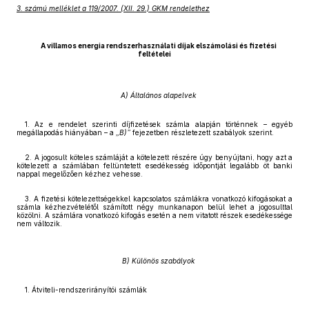
3. számú melléklet a 119/2007. (XII. 29.) GKM rendelethez
A villamos energia rendszerhasználati díjak elszámolási és fizetési
feltételei
A) Általános alapelvek
1. Az e rendelet szerinti díjfizetések számla alapján történnek – egyéb
megállapodás hiányában – a
„B)”
fejezetben részletezett szabályok szerint.
2. A jogosult köteles számláját a kötelezett részére úgy benyújtani, hogy azt a
kötelezett a számlában feltüntetett esedékesség időpontját legalább öt banki
nappal megelőzően kézhez vehesse.
3. A fizetési kötelezettségekkel kapcsolatos számlákra vonatkozó kifogásokat a
számla kézhezvételétől számított négy munkanapon belül lehet a jogosulttal
közölni. A számlára vonatkozó kifogás esetén a nem vitatott részek esedékessége
nem változik.
B) Különös szabályok
1. Átviteli-rendszerirányítói számlák