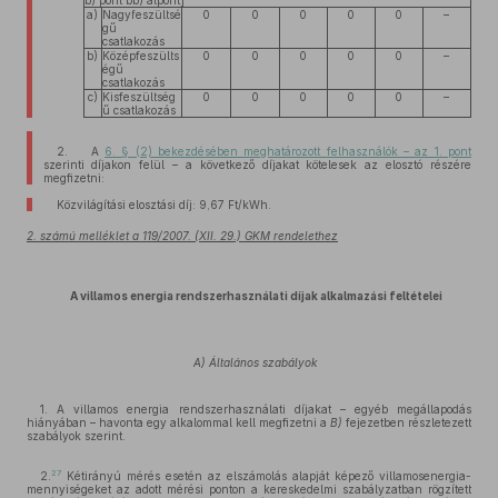
b) pont bb) alpont]
a)
Nagyfeszültsé
0
0
0
0
0
–
gű
csatlakozás
b)
Középfeszülts
0
0
0
0
0
–
égű
csatlakozás
c)
Kisfeszültség
0
0
0
0
0
–
ű csatlakozás
2. A
6. § (2) bekezdésében meghatározott felhasználók – az 1. pont
szerinti díjakon felül – a következő díjakat kötelesek az elosztó részére
megfizetni:
Közvilágítási elosztási díj: 9,67 Ft/kWh.
2. számú melléklet a 119/2007. (XII. 29.) GKM rendelethez
A villamos energia rendszerhasználati díjak alkalmazási feltételei
A) Általános szabályok
1. A villamos energia rendszerhasználati díjakat – egyéb megállapodás
hiányában – havonta egy alkalommal kell megfizetni a
B)
fejezetben részletezett
szabályok szerint.
27
2.
Kétirányú mérés esetén az elszámolás alapját képező villamosenergia-
mennyiségeket az adott mérési ponton a kereskedelmi szabályzatban rögzített