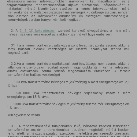
elszámolási mérési intervallumokban irányonként kell megállapítani, és a
forgalomarányos rendszerhasználati díjakat elszámolási időszakonként a
háztartási méretű kiserőművek esetében a mérési intervallumokban mért,
irányonként elkülönített és összegzett mennyiségek különbsége alapján, minden
más esetben az irányonként elkülönített és összegzett villamosenergia-
mennyiségek alapján irányonként kell megfizetni.
3. A
3. § (2) bekezdésben
szereplő korrekció elvégzéséhez a nem mért
hálózati szakasz veszteségét az alábbiak szerint kell figyelembe venni:
3.1. Ha a mérési pont és a csatlakozási pont feszültségszintje azonos, akkor a
soros hálózati elemek veszteségét az elosztói szabályzat szerint kell
meghatározni.
3.2.Ha a mérési pont és a csatlakozási pont feszültsége nem azonos, akkor a
villamosenergia-forgalom adatait növelni vagy csökkenteni kell a vételezési
adatok csatlakozási pontra történő meghatározása érdekében. A terhelt
transzformátor hatásos veszteségét
– 500 kVA transzformátor névleges teljesítményig a mért energiaforgalom 2,5
%-ával,
– 501–1000 kVA transzformátor névleges teljesítmény között a mért
energiaforgalom 1,5 %-ával,
– 1000 kVA transzformátor névleges teljesítmény felett a mért energiaforgalom
1 %-ával
kell figyelembe venni.
3.3. A rendszerhasználó tulajdonában lévő, hálózatra kapcsolt terheletlen
transzformátor esetén a transzformátor típusának megfelelő mérési lapokon
feltüntetett, a hálózathasználati szerződés mellékletében szereplő üresjárási