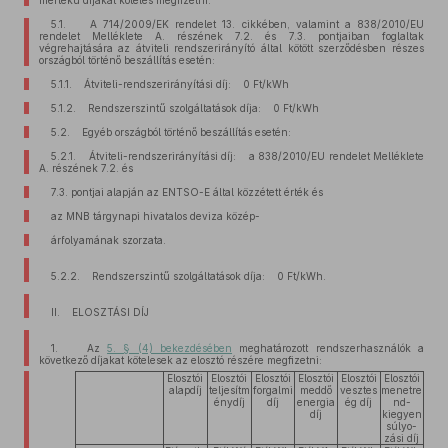
mértékű díjakat köteles megfizetni:
5.1. A 714/2009/EK rendelet 13. cikkében, valamint a 838/2010/EU
rendelet Melléklete A. részének 7.2. és 7.3. pontjaiban foglaltak
végrehajtására az átviteli rendszerirányító által kötött szerződésben részes
országból történő beszállítás esetén:
5.1.1. Átviteli-rendszerirányítási díj: 0 Ft/kWh
5.1.2. Rendszerszintű szolgáltatások díja: 0 Ft/kWh
5.2. Egyéb országból történő beszállítás esetén:
5.2.1. Átviteli-rendszerirányítási díj: a 838/2010/EU rendelet Melléklete
A. részének 7.2. és
7.3. pontjai alapján az ENTSO-E által közzétett érték és
az MNB tárgynapi hivatalos deviza közép-
árfolyamának szorzata.
5.2.2. Rendszerszintű szolgáltatások díja: 0 Ft/kWh.
II. ELOSZTÁSI DÍJ
1. Az
5. § (4) bekezdésében
meghatározott rendszerhasználók a
következő díjakat kötelesek az elosztó részére megfizetni:
Elosztói
Elosztói
Elosztói
Elosztói
Elosztói
Elosztói
alapdíj
teljesítm
forgalmi
meddő
vesztes
menetre
énydíj
díj
energia
ég díj
nd-
díj
kiegyen
súlyo-
zási díj