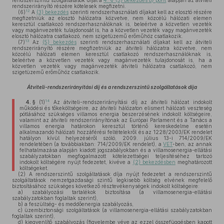
rendszerszintű szolgáltatások díját a
4. § (3) bekezdés
b)
pont
alapján az átviteli
rendszerirányító részére kötelesek megfizetni.
12
(6)
A
(3) bekezdés
szerinti rendszerhasználati díjakat kell az elosztó részére
megfizetniük az elosztó hálózatra közvetve, nem közcélú hálózati elemen
keresztül csatlakozó rendszerhasználóknak is, beleértve a közvetlen vezeték
vagy magánvezeték tulajdonosát is, ha a közvetlen vezeték vagy magánvezeték
elosztó hálózatra csatlakozó, nem szigetüzemű erőműhöz csatlakozik.
13
(7)
Az
(5) bekezdés
szerinti rendszerhasználati díjakat kell az átviteli
rendszerirányító részére megfizetniük az átviteli hálózatra közvetve, nem
közcélú hálózati elemen keresztül csatlakozó rendszerhasználóknak is,
beleértve a közvetlen vezeték vagy magánvezeték tulajdonosát is, ha a
közvetlen vezeték vagy magánvezeték átviteli hálózatra csatlakozó, nem
szigetüzemű erőműhöz csatlakozik.
Átviteli-rendszerirányítási díj és a rendszerszintű szolgáltatások díja
14
4. §
(1)
Az átviteli-rendszerirányítási díj az átviteli hálózat indokolt
működési és tőkeköltségeire, az átviteli hálózaton elismert hálózati veszteség
pótlásához szükséges villamos energia beszerzésének indokolt költségeire,
valamint az átviteli rendszerirányítónak az Európai Parlament és a Tanács a
villamos energia határokon keresztül történő kereskedelme esetén
alkalmazandó hálózati hozzáférési feltételekről és az 1228/2003/EK rendelet
hatályon kívül helyezéséről szóló, 2009. július 13-i 714/2009/EK
rendeletében (a továbbiakban: 714/2009/EK rendelet), a
VET
-ben, az annak
felhatalmazása alapján kiadott jogszabályokban és a villamosenergia-ellátási
szabályzatokban megfogalmazott kötelezettségei teljesítéséhez tartozó
indokolt költségére nyújt fedezetet, kivéve a
(2) bekezdésben
meghatározott
költségeket.
(2)
A rendszerszintű szolgáltatások díja nyújt fedezetet a rendszerszintű
szolgáltatások nemzetgazdasági szintű legkisebb költség elvének megfelelő
biztosításához szükséges következő résztevékenységek indokolt költségeire:
a)
szabályozási tartalékok biztosítása (a villamosenergia-ellátási
szabályzatokban foglaltak szerint),
b)
a feszültség- és meddőenergia szabályozás,
c)
üzembiztonsági szolgáltatások (a villamosenergia-ellátási szabályzatokban
foglaltak szerint),
d)
kiegyenlítő szabályozás (figyelembe véve az ezzel összefüggésben kapott