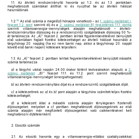
1.1. Az átviteli rendszerirányító havonta az 1.2. és az 1.3. pontokban
meghatározott számlákat állíthat ki és nyújthat be az átviteli hálózat
használóinak.
50
1.2.
Az első számla a megelőző hónapra vonatkozó – az
1. számú melléklet I.
fejezet 1.2. pont
szerinti díj és a
2. számú melléklet
B)
fejezetének 1.1.1. pontja
szerinti villamosenergia-mennyiségek alapján meghatározott – átviteli-
rendszerirányítási díjösszeg és a rendszerszintű szolgáltatások díjösszeg 50 %-
át tartalmazza. Az
„A)”
fejezet 2. pontban leírtak figyelembevételével benyújtott
első számlában foglalt fizetési kötelezettséget az átviteli hálózat használói a
tárgyhónap 20. napjáig (ha ez nem banki nap, akkor a tárgyhónap 20. napját
követő első banki napon) kötelesek teljesíteni.
1.3. Az
„A)”
fejezet 2. pontban leírtak fegyelembevételével benyújtott második
számla tartalmazza:
a)
a tárgyhó utolsó napján 24.00 órakor történt leolvasásokon alapuló, a
2.
számú melléklet
„B)”
fejezet 1.1.1. és 1.1.2. pont szerint meghatározott
villamosenergia-mennyiséget (energiaforgalmat),
b)
az átviteli-rendszerirányítási díjat és a rendszerszintű szolgáltatások díját,
c)
a kötelezettnek az
a)
és
b)
pont alapján a tárgyhóra számított teljes fizetési
kötelezettségét,
d)
a kötelezett által a második számla alapján ténylegesen fizetendő
díjösszegeket, melyeket a
c)
pontban meghatározott díjösszegeknek az első
számla alapján már megfizetett díjösszegekkel való csökkentésével kell
meghatározni díjtételenként.
2. Elosztói számlák
2.1. Az elosztó havonta egy a villamosenergia-ellátási szabályzatokkal