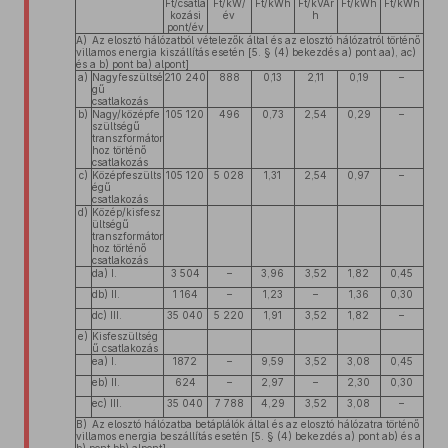
Ft/csatla
Ft/kW/
Ft/kWh
Ft/kVAr
Ft/kWh
Ft/kWh
kozási
év
h
pont/év
A) Az elosztó hálózatból vételezők által és az elosztó hálózatról történő
villamos energia kiszállítás esetén [5. § (4) bekezdés a) pont aa), ac)
és a b) pont ba) alpont]
a)
Nagyfeszültsé
210 240
888
0,13
2,11
0,19
–
gű
csatlakozás
b)
Nagy/középfe
105 120
496
0,73
2,54
0,29
–
szültségű
transzformátor
hoz történő
csatlakozás
c)
Középfeszülts
105 120
5 028
1,31
2,54
0,97
–
égű
csatlakozás
d)
Közép/kisfesz
ültségű
transzformátor
hoz történő
csatlakozás
da) I.
3 504
–
3,96
3,52
1,82
0,45
db) II.
1 164
–
1,23
–
1,36
0,30
dc) III.
35 040
5 220
1,91
3,52
1,82
–
e)
Kisfeszültség
ű csatlakozás
ea) I.
1872
–
9,59
3,52
3,08
0,45
eb) II.
624
–
2,97
–
2,30
0,30
ec) III.
35 040
7 788
4,29
3,52
3,08
–
B) Az elosztó hálózatba betáplálók által és az elosztó hálózatra történő
villamos energia beszállítás esetén [5. § (4) bekezdés a) pont ab) és a