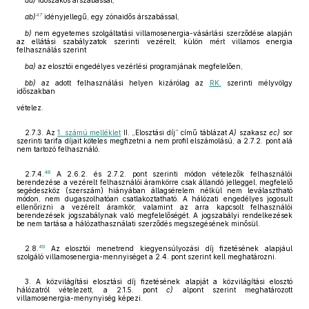
aa)
időszakos árszabással,
47
ab)
idényjellegű, egy zónaidős árszabással,
b)
nem egyetemes szolgáltatási villamosenergia-vásárlási szerződése alapján
az ellátási szabályzatok szerinti vezérelt, külön mért villamos energia
felhasználás szerint
ba)
az elosztói engedélyes vezérlési programjának megfelelően,
bb)
az adott felhasználási helyen kizárólag az
RK.
szerinti mélyvölgy
időszakban
vételez.
2.7.3. Az
1. számú melléklet
II. „Elosztási díj” című táblázat
A)
szakasz
ec)
sor
szerinti tarifa díjait köteles megfizetni a nem profil elszámolású, a 2.7.2. pont alá
nem tartozó felhasználó.
48
2.7.4.
A 2.6.2. és 2.7.2. pont szerinti módon vételezők felhasználói
berendezése a vezérelt felhasználói áramkörre csak állandó jelleggel, megfelelő
segédeszköz (szerszám) hiányában állagsérelem nélkül nem leválasztható
módon, nem dugaszolhatóan csatlakoztatható. A hálózati engedélyes jogosult
ellenőrizni a vezérelt áramkör, valamint az arra kapcsolt felhasználói
berendezések jogszabálynak való megfelelőségét. A jogszabályi rendelkezések
be nem tartása a hálózathasználati szerződés megszegésének minősül.
49
2.8.
Az elosztói menetrend kiegyensúlyozási díj fizetésének alapjául
szolgáló villamosenergia-mennyiséget a 2.4. pont szerint kell meghatározni.
3. A közvilágítási elosztási díj fizetésének alapját a közvilágítási elosztó
hálózatról vételezett, a 2.1.5. pont
c)
alpont szerint meghatározott
villamosenergia-menynyiség képezi.