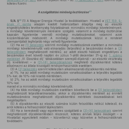
bekezdés
a)–e)
pont
szerinti díjakon felül – az
(1) bekezdés
f)
pont
szerinti díjat
köteles fizetni.
21
A szolgáltatási minőség ösztönzése
22
5/A. §
(1)
A Magyar Energia Hivatal (a továbbiakban: Hivatal) a
VET 159. §-
ának
r)
pontja
alapján kiadott határozatban állapítja meg az elosztói
engedélyköteles tevékenység folytatásának minimális minőségi követelményeit,
a minőségi követelmények mérésére szolgáló, valamint a minőség ösztönzése
kapcsán figyelembe veendő minőségi mutatószámokat, valamint azok
kiszámításának módszerét. A minőségi mutatószámok közül e rendelet
szempontjából legfeljebb négy vehető figyelembe.
(2)
Ha az
(1) bekezdés
szerinti minőségi mutatószámok esetében a minimális
minőségi követelménytől való elmaradás (teljesítés) a beszámolási évben a
(3)
bekezdésben
meghatározott mértékű, az adott elosztó hálózati engedélyes a
beszámolási évet követő naptári év július 1-jétől december 31-ig az
1. számú
melléklet
„III. Elosztási díj” táblázatában szereplő díjaknál – az elosztói veszteség
díj kivételével – a
(3)–(4) bekezdéseknek
megfelelő díjcsökkentést köteles
alkalmazni az általa kiszolgált rendszerhasználók esetében.
(3)
A
(2) bekezdés
szerint kötelezően alkalmazandó díjcsökkentés mértéke:
a)
1%, ha az adott minőségi mutatószám vonatkozásában a teljesítés legalább
5%-kal, de 10%-nál kisebb mértékben,
b)
2%, ha az adott minőségi mutatószám vonatkozásában a teljesítés legalább
10%-kal
marad el a minimális minőségi követelménytől.
(4)
Ha több minőségi mutatószám esetében következik be a
(3) bekezdésben
meghatározott teljesítéselmaradás, akkor a díjcsökkentés mértékét az érintett
mutatószámokra meghatározott díjcsökkentési mértékek összeadásával kell
megállapítani.
(5)
A díjcsökkentés az elosztó számára külön felszólítás nélkül kötelező, és
arról köteles a felhasználóit tájékoztatni.
(6)
Ha a kereskedő vagy egyetemes szolgáltató a
(3)–(4) bekezdések
szerint
meghatározott díjcsökkentésben részesült, köteles annak teljes összegét – a
Hivatallal egyeztetett módon – közvetlenül vagy közvetve a felhasználóknak
továbbadni.