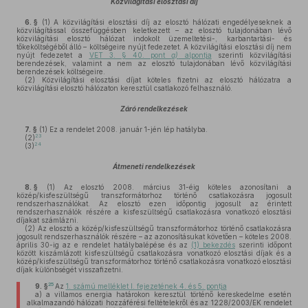
Közvilágítási elosztási díj
6. §
(1)
A közvilágítási elosztási díj az elosztó hálózati engedélyeseknek a
közvilágítással összefüggésben keletkezett – az elosztó tulajdonában lévő
közvilágítási elosztó hálózat indokolt üzemeltetési-, karbantartási- és
tőkeköltségéből álló – költségeire nyújt fedezetet. A közvilágítási elosztási díj nem
nyújt fedezetet a
VET 3. § 40. pont
a)
alpontja
szerinti közvilágítási
berendezések, valamint a nem az elosztó tulajdonában lévő közvilágítási
berendezések költségeire.
(2)
Közvilágítási elosztási díjat köteles fizetni az elosztó hálózatra a
közvilágítási elosztó hálózaton keresztül csatlakozó felhasználó.
Záró rendelkezések
7. §
(1)
Ez a rendelet 2008. január 1-jén lép hatályba.
23
(2)
24
(3)
Átmeneti rendelkezések
8. §
(1)
Az elosztó 2008. március 31-éig köteles azonosítani a
közép/kisfeszültségű transzformátorhoz történő csatlakozásra jogosult
rendszerhasználókat. Az elosztó ezen időpontig jogosult az érintett
rendszerhasználók részére a kisfeszültségű csatlakozásra vonatkozó elosztási
díjakat számlázni.
(2)
Az elosztó a közép/kisfeszültségű transzformátorhoz történő csatlakozásra
jogosult rendszerhasználók részére – az azonosításukat követően – köteles 2008.
április 30-ig az e rendelet hatálybalépése és az
(1) bekezdés
szerinti időpont
között kiszámlázott kisfeszültségű csatlakozásra vonatkozó elosztási díjak és a
közép/kisfeszültségű transzformátorhoz történő csatlakozásra vonatkozó elosztási
díjak különbségét visszafizetni.
25
9. §
Az
1. számú melléklet I. fejezetének 4. és 5. pontja
a)
a villamos energia határokon keresztül történő kereskedelme esetén
alkalmazandó hálózati hozzáférési feltételekről és az 1228/2003/EK rendelet