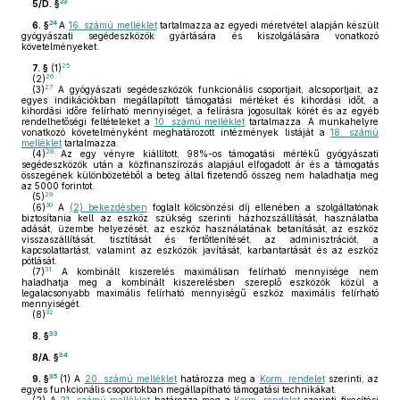
23
5/D. §
24
6. §
A
16. számú melléklet
tartalmazza az egyedi méretvétel alapján készült
gyógyászati segédeszközök gyártására és kiszolgálására vonatkozó
követelményeket.
25
7. §
(1)
26
(2)
27
(3)
A gyógyászati segédeszközök funkcionális csoportjait, alcsoportjait, az
egyes indikációkban megállapított támogatási mértéket és kihordási időt, a
kihordási időre felírható mennyiséget, a felírásra jogosultak körét és az egyéb
rendelhetőségi feltételeket a
10. számú melléklet
tartalmazza. A munkahelyre
vonatkozó követelményként meghatározott intézmények listáját a
18. számú
melléklet
tartalmazza.
28
(4)
Az egy vényre kiállított, 98%-os támogatási mértékű gyógyászati
segédeszközök után a közfinanszírozás alapjául elfogadott ár és a támogatás
összegének különbözetéből a beteg által fizetendő összeg nem haladhatja meg
az 5000 forintot.
29
(5)
30
(6)
A
(2) bekezdésben
foglalt kölcsönzési díj ellenében a szolgáltatónak
biztosítania kell az eszköz szükség szerinti házhozszállítását, használatba
adását, üzembe helyezését, az eszköz használatának betanítását, az eszköz
visszaszállítását, tisztítását és fertőtlenítését, az adminisztrációt, a
kapcsolattartást, valamint az eszközök javítását, karbantartását és az eszköz
pótlását.
31
(7)
A kombinált kiszerelés maximálisan felírható mennyisége nem
haladhatja meg a kombinált kiszerelésben szereplő eszközök közül a
legalacsonyabb maximális felírható mennyiségű eszköz maximális felírható
mennyiségét.
32
(8)
33
8. §
34
8/A. §
35
9. §
(1)
A
20. számú melléklet
határozza meg a
Korm. rendelet
szerinti, az
egyes funkcionális csoportokban megállapítható támogatási technikákat.