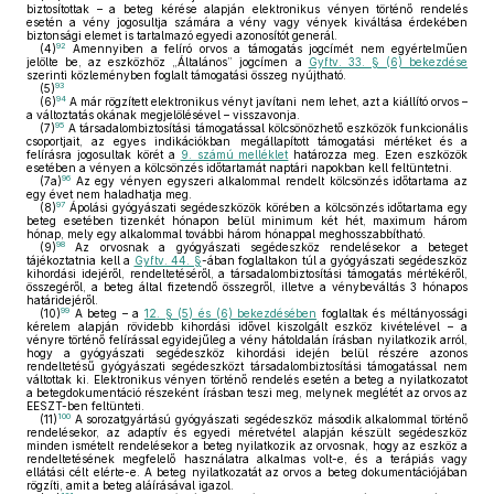
biztosítottak – a beteg kérése alapján elektronikus vényen történő rendelés
esetén a vény jogosultja számára a vény vagy vények kiváltása érdekében
biztonsági elemet is tartalmazó egyedi azonosítót generál.
92
(4)
Amennyiben a felíró orvos a támogatás jogcímét nem egyértelműen
jelölte be, az eszközhöz „Általános” jogcímen a
Gyftv. 33. § (6) bekezdése
szerinti közleményben foglalt támogatási összeg nyújtható.
93
(5)
94
(6)
A már rögzített elektronikus vényt javítani nem lehet, azt a kiállító orvos –
a változtatás okának megjelölésével – visszavonja.
95
(7)
A társadalombiztosítási támogatással kölcsönözhető eszközök funkcionális
csoportjait, az egyes indikációkban megállapított támogatási mértéket és a
felírásra jogosultak körét a
9. számú melléklet
határozza meg. Ezen eszközök
esetében a vényen a kölcsönzés időtartamát naptári napokban kell feltüntetni.
96
(7a)
Az egy vényen egyszeri alkalommal rendelt kölcsönzés időtartama az
egy évet nem haladhatja meg.
97
(8)
Ápolási gyógyászati segédeszközök körében a kölcsönzés időtartama egy
beteg esetében tizenkét hónapon belül minimum két hét, maximum három
hónap, mely egy alkalommal további három hónappal meghosszabbítható.
98
(9)
Az orvosnak a gyógyászati segédeszköz rendelésekor a beteget
tájékoztatnia kell a
Gyftv. 44. §
-ában foglaltakon túl a gyógyászati segédeszköz
kihordási idejéről, rendeltetéséről, a társadalombiztosítási támogatás mértékéről,
összegéről, a beteg által fizetendő összegről, illetve a vénybeváltás 3 hónapos
határidejéről.
99
(10)
A beteg – a
12. § (5) és (6) bekezdésében
foglaltak és méltányossági
kérelem alapján rövidebb kihordási idővel kiszolgált eszköz kivételével – a
vényre történő felírással egyidejűleg a vény hátoldalán írásban nyilatkozik arról,
hogy a gyógyászati segédeszköz kihordási idején belül részére azonos
rendeltetésű gyógyászati segédeszközt társadalombiztosítási támogatással nem
váltottak ki. Elektronikus vényen történő rendelés esetén a beteg a nyilatkozatot
a betegdokumentáció részeként írásban teszi meg, melynek meglétét az orvos az
EESZT-ben feltünteti.
100
(11)
A sorozatgyártású gyógyászati segédeszköz második alkalommal történő
rendelésekor, az adaptív és egyedi méretvétel alapján készült segédeszköz
minden ismételt rendelésekor a beteg nyilatkozik az orvosnak, hogy az eszköz a
rendeltetésének megfelelő használatra alkalmas volt-e, és a terápiás vagy
ellátási célt elérte-e. A beteg nyilatkozatát az orvos a beteg dokumentációjában
rögzíti, amit a beteg aláírásával igazol.