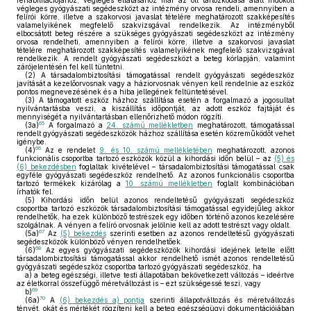
rehabilitációjához, végleges ellátásához már az ott tartózkodása alatt indokolt
végleges gyógyászati segédeszközt az intézmény orvosa rendeli, amennyiben a
felírói körre, illetve a szakorvosi javaslat tételére meghatározott szakképesítés
valamelyikének megfelelő szakvizsgával rendelkezik. Az intézményből
elbocsátott beteg részére a szükséges gyógyászati segédeszközt az intézmény
orvosa rendelheti, amennyiben a felírói körre, illetve a szakorvosi javaslat
tételére meghatározott szakképesítés valamelyikének megfelelő szakvizsgával
rendelkezik. A rendelt gyógyászati segédeszközt a beteg kórlapján, valamint
zárójelentésén fel kell tüntetni.
(2)
A társadalombiztosítási támogatással rendelt gyógyászati segédeszköz
javítását a kezelőorvosnak vagy a háziorvosnak vényen kell rendelnie az eszköz
pontos megnevezésének és a hiba jellegének feltüntetésével.
(3)
A támogatott eszköz házhoz szállítása esetén a forgalmazó a jogosultat
nyilvántartásba veszi, a kiszállítás időpontját, az adott eszköz fajtáját és
mennyiségét a nyilvántartásban ellenőrizhető módon rögzíti.
65
(3a)
A forgalmazó a
24. számú mellékletben
meghatározott, támogatással
rendelt gyógyászati segédeszközök házhoz szállítása esetén közreműködőt vehet
igénybe.
66
(4)
Az e rendelet
9. és 10. számú mellékletében
meghatározott, azonos
funkcionális csoportba tartozó eszközök közül a kihordási időn belül – az
(5) és
(6) bekezdésben
foglaltak kivételével – társadalombiztosítási támogatással csak
egyféle gyógyászati segédeszköz rendelhető. Az azonos funkcionális csoportba
tartozó termékek kizárólag a
10. számú mellékletben
foglalt kombinációban
írhatók fel.
(5)
Kihordási időn belül azonos rendeltetésű gyógyászati segédeszköz
csoportba tartozó eszközök társadalombiztosítási támogatással egyidejűleg akkor
rendelhetők, ha ezek különböző testrészek egy időben történő azonos kezelésére
szolgálnak. A vényen a felíró orvosnak jelölnie kell az adott testrészt vagy oldalt.
67
(5a)
Az
(5) bekezdés
szerinti esetben az azonos rendeltetésű gyógyászati
segédeszközök különböző vényen rendelhetőek.
68
(6)
Az egyes gyógyászati segédeszközök kihordási idejének letelte előtt
társadalombiztosítási támogatással akkor rendelhető ismét azonos rendeltetésű
gyógyászati segédeszköz csoportba tartozó gyógyászati segédeszköz, ha
a)
a beteg egészségi, illetve testi állapotában bekövetkezett változás – ideértve
az életkorral összefüggő méretváltozást is – ezt szükségessé teszi, vagy
69
b)
70
(6a)
A
(6) bekezdés a) pontja
szerinti állapotváltozás és méretváltozás
tényét, okát és mértékét rögzíteni kell a beteg egészségügyi dokumentációjában