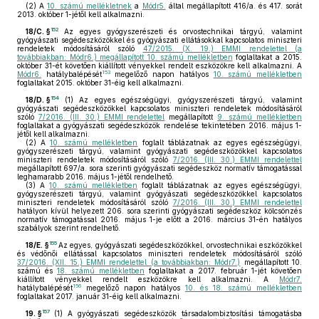
(2)
A
10. számú mellékletnek
a
Módr5.
által megállapított 416/a. és 417. sorát
2013. október 1-jétől kell alkalmazni.
152
18/C. §
Az egyes gyógyszerészeti és orvostechnikai tárgyú, valamint
gyógyászati segédeszközökkel és gyógyászati ellátásokkal kapcsolatos miniszteri
rendeletek módosításáról szóló
47/2015. (X. 19.) EMMI rendelettel (a
továbbiakban: Módr6.) megállapított 10. számú mellékletben
foglaltakat a 2015.
október 31-ét követően kiállított vényekkel rendelt eszközökre kell alkalmazni. A
153
Módr6.
hatálybalépését
megelőző napon hatályos
10. számú mellékletben
foglaltakat 2015. október 31-éig kell alkalmazni.
154
18/D. §
(1)
Az egyes egészségügyi, gyógyszerészeti tárgyú, valamint
gyógyászati segédeszközökkel kapcsolatos miniszteri rendeletek módosításáról
szóló
7/2016. (III. 30.) EMMI rendelettel
megállapított
9. számú mellékletben
foglaltakat a gyógyászati segédeszközök rendelése tekintetében 2016. május 1-
jétől kell alkalmazni.
(2)
A
10. számú mellékletben
foglalt táblázatnak az egyes egészségügyi,
gyógyszerészeti tárgyú, valamint gyógyászati segédeszközökkel kapcsolatos
miniszteri rendeletek módosításáról szóló
7/2016. (III. 30.) EMMI rendelettel
megállapított 697/a. sora szerinti gyógyászati segédeszköz normatív támogatással
leghamarabb 2016. május 1-jétől rendelhető.
(3)
A
10. számú mellékletben
foglalt táblázatnak az egyes egészségügyi,
gyógyszerészeti tárgyú, valamint gyógyászati segédeszközökkel kapcsolatos
miniszteri rendeletek módosításáról szóló
7/2016. (III. 30.) EMMI rendelettel
hatályon kívül helyezett 206. sora szerinti gyógyászati segédeszköz kölcsönzés
normatív támogatással 2016. május 1-je előtt a 2016. március 31-én hatályos
szabályok szerint rendelhető.
155
18/E. §
Az egyes, gyógyászati segédeszközökkel, orvostechnikai eszközökkel
és védőnői ellátással kapcsolatos miniszteri rendeletek módosításáról szóló
37/2016. (XII. 15.) EMMI rendelettel (a továbbiakban: Módr7.)
megállapított 10.
számú és
18. számú mellékletben
foglaltakat a 2017. február 1-jét követően
kiállított vényekkel rendelt eszközökre kell alkalmazni. A
Módr7.
156
hatálybalépését
megelőző napon hatályos
10. és 18. számú mellékletben
foglaltakat 2017. január 31-éig kell alkalmazni.
157
19. §
(1)
A gyógyászati segédeszközök társadalombiztosítási támogatásba