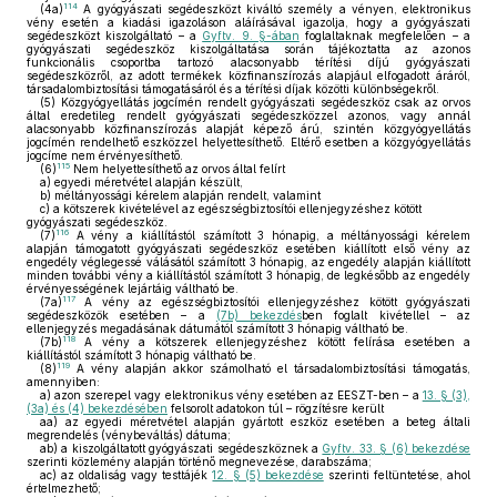
114
(4a)
A gyógyászati segédeszközt kiváltó személy a vényen, elektronikus
vény esetén a kiadási igazoláson aláírásával igazolja, hogy a gyógyászati
segédeszközt kiszolgáltató – a
Gyftv. 9. §-ában
foglaltaknak megfelelően – a
gyógyászati segédeszköz kiszolgáltatása során tájékoztatta az azonos
funkcionális csoportba tartozó alacsonyabb térítési díjú gyógyászati
segédeszközről, az adott termékek közfinanszírozás alapjául elfogadott áráról,
társadalombiztosítási támogatásáról és a térítési díjak közötti különbségekről.
(5)
Közgyógyellátás jogcímén rendelt gyógyászati segédeszköz csak az orvos
által eredetileg rendelt gyógyászati segédeszközzel azonos, vagy annál
alacsonyabb közfinanszírozás alapját képező árú, szintén közgyógyellátás
jogcímén rendelhető eszközzel helyettesíthető. Eltérő esetben a közgyógyellátás
jogcíme nem érvényesíthető.
115
(6)
Nem helyettesíthető az orvos által felírt
a)
egyedi méretvétel alapján készült,
b)
méltányossági kérelem alapján rendelt, valamint
c)
a kötszerek kivételével az egészségbiztosítói ellenjegyzéshez kötött
gyógyászati segédeszköz.
116
(7)
A vény a kiállítástól számított 3 hónapig, a méltányossági kérelem
alapján támogatott gyógyászati segédeszköz esetében kiállított első vény az
engedély véglegessé válásától számított 3 hónapig, az engedély alapján kiállított
minden további vény a kiállítástól számított 3 hónapig, de legkésőbb az engedély
érvényességének lejártáig váltható be.
117
(7a)
A vény az egészségbiztosítói ellenjegyzéshez kötött gyógyászati
segédeszközök esetében – a
(7b) bekezdés
ben foglalt kivétellel – az
ellenjegyzés megadásának dátumától számított 3 hónapig váltható be.
118
(7b)
A vény a kötszerek ellenjegyzéshez kötött felírása esetében a
kiállítástól számított 3 hónapig váltható be.
119
(8)
A vény alapján akkor számolható el társadalombiztosítási támogatás,
amennyiben:
a)
azon szerepel vagy elektronikus vény esetében az EESZT-ben – a
13. § (3),
(3a) és (4) bekezdésében
felsorolt adatokon túl – rögzítésre került
aa)
az egyedi méretvétel alapján gyártott eszköz esetében a beteg általi
megrendelés (vénybeváltás) dátuma;
ab)
a kiszolgáltatott gyógyászati segédeszköznek a
Gyftv. 33. § (6) bekezdése
szerinti közlemény alapján történő megnevezése, darabszáma;
ac)
az oldaliság vagy testtájék
12. § (5) bekezdése
szerinti feltüntetése, ahol
értelmezhető;