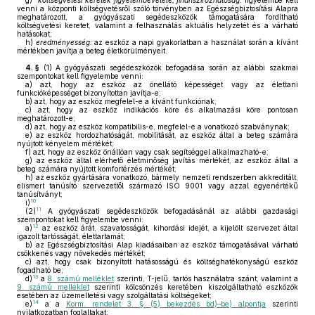
g)
költségvetési keretek figyelembevétele, finanszírozhatóság:
figyelembe kell
venni a központi költségvetésről szóló törvényben az Egészségbiztosítási Alapra
meghatározott, a gyógyászati segédeszközök támogatására fordítható
költségvetési keretet, valamint a felhasználás aktuális helyzetét és a várható
hatásokat;
h)
eredményesség:
az eszköz a napi gyakorlatban a használat során a kívánt
mértékben javítja a beteg életkörülményeit.
4. §
(1)
A gyógyászati segédeszközök befogadása során az alábbi szakmai
szempontokat kell figyelembe venni:
a)
azt, hogy az eszköz az önellátó képességet vagy az élettani
funkcióképességet bizonyítottan javítja-e;
b)
azt, hogy az eszköz megfelel-e a kívánt funkciónak;
c)
azt, hogy az eszköz indikációs köre és alkalmazási köre pontosan
meghatározott-e;
d)
azt, hogy az eszköz kompatibilis-e, megfelel-e a vonatkozó szabványnak;
e)
az eszköz hordozhatóságát, mobilitását, az eszköz által a beteg számára
nyújtott kényelem mértékét;
f)
azt, hogy az eszköz önállóan vagy csak segítséggel alkalmazható-e;
g)
az eszköz által elérhető életminőség javítás mértékét, az eszköz által a
beteg számára nyújtott komfortérzés mértékét;
h)
az eszköz gyártására vonatkozó, bármely nemzeti rendszerben akkreditált,
elismert tanúsító szervezettől származó ISO 9001 vagy azzal egyenértékű
tanúsítványt;
10
i)
11
(2)
A gyógyászati segédeszközök befogadásánál az alábbi gazdasági
szempontokat kell figyelembe venni:
12
a)
az eszköz árát, szavatosságát, kihordási idejét, a kijelölt szervezet által
igazolt tartósságát, élettartamát;
b)
az Egészségbiztosítási Alap kiadásaiban az eszköz támogatásával várható
csökkenés vagy növekedés mértékét;
c)
azt, hogy csak bizonyított hatásosságú és költséghatékonyságú eszköz
fogadható be;
13
d)
a
8. számú melléklet
szerinti, T-jelű, tartós használatra szánt, valamint a
9. számú melléklet
szerinti kölcsönzés keretében kiszolgáltatható eszközök
esetében az üzemeltetési vagy szolgáltatási költségeket;
14
e)
a a
Korm. rendelet 3. § (5) bekezdés bd)–be) alpontja
szerinti
nyilatkozatban foglaltakat;