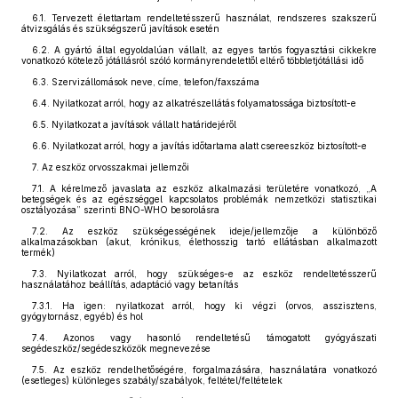
6.1. Tervezett élettartam rendeltetésszerű használat, rendszeres szakszerű
átvizsgálás és szükségszerű javítások esetén
6.2. A gyártó által egyoldalúan vállalt, az egyes tartós fogyasztási cikkekre
vonatkozó kötelező jótállásról szóló kormányrendelettől eltérő többletjótállási idő
6.3. Szervizállomások neve, címe, telefon/faxszáma
6.4. Nyilatkozat arról, hogy az alkatrészellátás folyamatossága biztosított-e
6.5. Nyilatkozat a javítások vállalt határidejéről
6.6. Nyilatkozat arról, hogy a javítás időtartama alatt csereeszköz biztosított-e
7. Az eszköz orvosszakmai jellemzői
7.1. A kérelmező javaslata az eszköz alkalmazási területére vonatkozó, „A
betegségek és az egészséggel kapcsolatos problémák nemzetközi statisztikai
osztályozása” szerinti BNO-WHO besorolásra
7.2. Az eszköz szükségességének ideje/jellemzője a különböző
alkalmazásokban (akut, krónikus, élethosszig tartó ellátásban alkalmazott
termék)
7.3. Nyilatkozat arról, hogy szükséges-e az eszköz rendeltetésszerű
használatához beállítás, adaptáció vagy betanítás
7.3.1. Ha igen: nyilatkozat arról, hogy ki végzi (orvos, asszisztens,
gyógytornász, egyéb) és hol
7.4. Azonos vagy hasonló rendeltetésű támogatott gyógyászati
segédeszköz/segédeszközök megnevezése
7.5. Az eszköz rendelhetőségére, forgalmazására, használatára vonatkozó
(esetleges) különleges szabály/szabályok, feltétel/feltételek