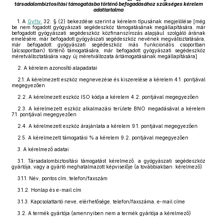
társadalombiztosítási támogatásba történő befogadásához szükséges kérelem
adattartalma
1. A
Gyftv.
32. § (2) bekezdése szerint a kérelem típusának megjelölése [még
be nem fogadott gyógyászati segédeszköz támogatásának megállapítására, már
befogadott gyógyászati segédeszköz közfinanszírozás alapjául szolgáló árának
emelésére, már befogadott gyógyászati segédeszköz nevének megváltoztatására,
már befogadott gyógyászati segédeszköz más funkcionális csoportban
(alcsoportban) történő támogatására, már befogadott gyógyászati segédeszköz
méretváltoztatására vagy új méretváltozata ártámogatásának megállapítására]
2. A kérelem azonosító alapadatai
2.1. A kérelmezett eszköz megnevezése és kiszerelése a kérelem 4.1. pontjával
megegyezően
2.2. A kérelmezett eszköz ISO kódja a kérelem 4.2. pontjával megegyezően
2.3. A kérelmezett eszköz alkalmazási területe BNO megadásával a kérelem
7.1. pontjával megegyezően
2.4. A kérelmezett eszköz árajánlata a kérelem 9.1. pontjával megegyezően
2.5. A kérelmezett támogatási % a kérelem 9.2. pontjával megegyezően
3. A kérelmező adatai
3.1. Társadalombiztosítási támogatást kérelmező, a gyógyászati segédeszköz
gyártója, vagy a gyártó meghatalmazott képviselője (a továbbiakban: kérelmező)
3.1.1. Név, pontos cím, telefon/faxszám
3.1.2. Honlap és e-mail cím
3.1.3. Kapcsolattartó neve, elérhetősége, telefon/faxszáma, e-mail címe
3.2. A termék gyártója (amennyiben nem a termék gyártója a kérelmező)