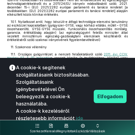
szerinti indikációban és összevetésben nem áll rendelkezésre az egészségügyi
technológiaértékelésről és a 2011/24/EU irányelv módosításáról szóló, 2021.
december 15-i (EU) 2021/2282 európai parlamenti és tanácsi rendelet [a
továbbiakban: (EU) 2021/2282 európai parlamenti és tanácsi rendelet] alapján
elkészített közös klinikai értékelés.
10.1. Nyilatkozat arról, hogy készült-e átfogó technológia-elemzési tanulmány
az eszközzel kapcsolatban (gyógyszer-GYSE, vagy kórházi ellátás, műtét – GYSE
összehasonlító, GYSE-GYSE műszaki, funkcionális összehasonlítás minőség,
garancia, értékállóság alapján) (az egészségügyért felelős miniszter által
vezetett minisztérium egészség-gazdaságtani elemzések készítéséről és
értékeléséről szóló szakmai irányelvének figyelembevételével)
11. Szakorvosi vélemény
11.1. Országos gyógyintézet, a nemzeti felsőoktatásról szóló
2011. évi CCIV.
törvény 97. § (1) bekezdés
e szerinti klinika (a továbbiakban: klinika) vagy
korábbi vármegyei kórház által kiállított, öt évnél nem régebbi szakorvosi
vélemény, amelyen szerepel a kiadás kelte, a véleményező orvos neve,
A cookie-k segítenek
szakképzettségei, beosztása, munkahelye.
szolgáltatásaink biztosításában.
11.2. Az eszköz pontos megnevezése, meghatározása
Szolgáltatásaink
11.3. A vélemény elkészítésének módja (hány betegen, milyen körülmények
között történt az eszköz kipróbálása, összehasonlító vizsgálatok)
igénybevételével Ön
11.4. Klinikai dokumentáció
beleegyezik a cookie-k
Elfogadom
11.5. Klinikai alkalmasság
használatába.
11.6. A használati útmutató megfelelőségének véleményezése (szakszerűség,
A cookie-k kezeléséről
érthetőség)
részletesebb információt
ide
11.7. Javasolt indikációs területek
kattintva olvashat.
11.8. Kontraindikáció, indoklással
Szerkezet
Keresés
Megnyitottak
Eszköztár
Változások
11.9. Felírási/felírhatósági szakmai feltételek