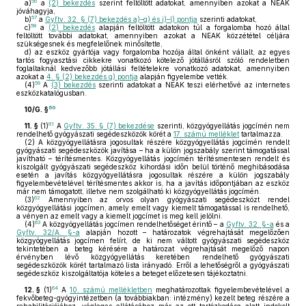
56
a)
a
(2) bekezdés
szerint feltöltött adatokat, amennyiben azokat a NEAK
jóváhagyja,
57
b)
a
Gyftv. 32. § (7) bekezdés a)–g) és i)–l) pontja
szerinti adatokat,
58
c)
a
(2) bekezdés
alapján feltöltött adatokon túl a forgalomba hozó által
feltöltött további adatokat, amennyiben azokat a NEAK közzététel céljára
szükségesnek és megfelelőnek minősítette,
d)
az eszköz gyártója vagy forgalomba hozója által önként vállalt, az egyes
tartós fogyasztási cikkekre vonatkozó kötelező jótállásról szóló rendeletben
foglaltaknál kedvezőbb jótállási feltételekre vonatkozó adatokat, amennyiben
azokat a
4. § (2) bekezdés g) pontja
alapján figyelembe vették.
59
(4)
A
(3) bekezdés
szerinti adatokat a NEAK teszi elérhetővé az internetes
eszközkatalógusban.
60
10/G. §
61
11. §
(1)
A
Gyftv. 35. § (7) bekezdése
szerinti, közgyógyellátás jogcímén nem
rendelhető gyógyászati segédeszközök körét a
17. számú melléklet
tartalmazza.
(2)
A közgyógyellátásra jogosultak részére közgyógyellátás jogcímén rendelt
gyógyászati segédeszközök javítása – ha a külön jogszabály szerint támogatással
javítható – térítésmentes. Közgyógyellátás jogcímén térítésmentesen rendelt és
kiszolgált gyógyászati segédeszköz kihordási időn belül történő meghibásodása
esetén a javítás közgyógyellátásra jogosultak részére a külön jogszabály
figyelembevételével térítésmentes akkor is, ha a javítás időpontjában az eszköz
már nem támogatott, illetve nem szolgálható ki közgyógyellátás jogcímén.
62
(3)
Amennyiben az orvos olyan gyógyászati segédeszközt rendel
közgyógyellátási jogcímen, amely emelt vagy kiemelt támogatással is rendelhető,
a vényen az emelt vagy a kiemelt jogcímet is meg kell jelölni.
63
(4)
A közgyógyellátás jogcímen rendelhetőséget érintő – a
Gyftv. 32. §-a
és a
Gyftv. 32/A. §-a
alapján hozott – határozatok végrehajtását megelőzően
közgyógyellátás jogcímen felírt, de ki nem váltott gyógyászati segédeszköz
tekintetében a beteg kérésére a határozat végrehajtását megelőző napon
érvényben lévő közgyógyellátás keretében rendelhető gyógyászati
segédeszközök körét tartalmazó lista irányadó. Erről a lehetőségről a gyógyászati
segédeszköz kiszolgáltatója köteles a beteget előzetesen tájékoztatni.
64
12. §
(1)
A
10. számú mellékletben
meghatározottak figyelembevételével a
fekvőbeteg-gyógyintézetben (a továbbiakban: intézmény) kezelt beteg részére a