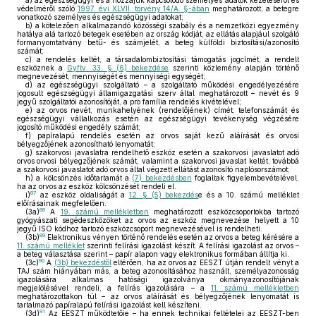
a)
az egészségügyi és a hozzájuk kapcsolódó személyes adatok kezeléséről és
védelméről szóló
1997. évi XLVII. törvény 14/A. §-ában
meghatározott, a betegre
vonatkozó személyes és egészségügyi adatokat;
b)
a kötelezően alkalmazandó közösségi szabály és a nemzetközi egyezmény
hatálya alá tartozó betegek esetében az ország kódját, az ellátás alapjául szolgáló
formanyomtatvány betű- és számjelét, a beteg külföldi biztosítási/azonosító
számát;
c)
a rendelés keltét, a társadalombiztosítási támogatás jogcímét, a rendelt
eszköznek a
Gyftv. 33. § (6) bekezdése
szerinti közlemény alapján történő
megnevezését, mennyiségét és mennyiségi egységét;
d)
az egészségügyi szolgáltató – a szolgáltató működési engedélyezésére
jogosult egészségügyi államigazgatási szerv által meghatározott – nevét és 9
jegyű szolgáltatói azonosítóját, a pro família rendelés kivételével;
e)
az orvos nevét, munkahelyének (rendelőjének) címét, telefonszámát és
egészségügyi vállalkozás esetén az egészségügyi tevékenység végzésére
jogosító működési engedély számát;
f)
papíralapú rendelés esetén az orvos saját kezű aláírását és orvosi
bélyegzőjének azonosítható lenyomatát;
g)
szakorvosi javaslatra rendelhető eszköz esetén a szakorvosi javaslatot adó
orvos orvosi bélyegzőjének számát, valamint a szakorvosi javaslat keltét, továbbá
a szakorvosi javaslatot adó orvos által végzett ellátást azonosító naplósorszámot;
h)
a kölcsönzés időtartamát a
(7) bekezdésben
foglaltak figyelembevételével,
ha az orvos az eszköz kölcsönzését rendeli el.
87
i)
az eszköz oldaliságát a
12. § (5) bekezdés
e és a 10. számú melléklet
előírásainak megfelelően.
88
(3a)
A
19. számú mellékletben
meghatározott eszközcsoportokba tartozó
gyógyászati segédeszközöket az orvos az eszköz megnevezése helyett a 10
jegyű ISO kódhoz tartozó eszközcsoport megnevezésével is rendelheti.
89
(3b)
Elektronikus vényen történő rendelés esetén az orvos a beteg kérésére a
11. számú melléklet
szerinti felírási igazolást készít. A felírási igazolást az orvos –
a beteg választása szerint – papír alapon vagy elektronikus formában állítja ki.
90
(3c)
A
(3b) bekezdéstől
eltérően, ha az orvos az EESZT útján rendelt vényt a
TAJ szám hiányában más, a beteg azonosításához használt, személyazonosság
igazolására alkalmas hatósági igazolványa okmányazonosítójának
megjelölésével rendeli, a felírás igazolására – a
11. számú mellékletben
meghatározottakon túl – az orvos aláírását és bélyegzőjének lenyomatát is
tartalmazó papíralapú felírási igazolást kell készíteni.
91
(3d)
Az EESZT működtetője – ha ennek technikai feltételei az EESZT-ben