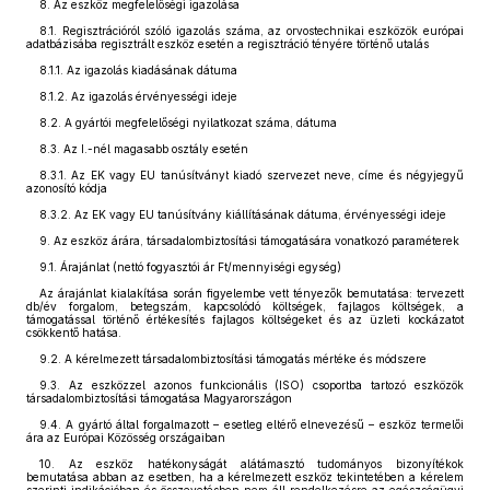
8. Az eszköz megfelelőségi igazolása
8.1. Regisztrációról szóló igazolás száma, az orvostechnikai eszközök európai
adatbázisába regisztrált eszköz esetén a regisztráció tényére történő utalás
8.1.1. Az igazolás kiadásának dátuma
8.1.2. Az igazolás érvényességi ideje
8.2. A gyártói megfelelőségi nyilatkozat száma, dátuma
8.3. Az I.-nél magasabb osztály esetén
8.3.1. Az EK vagy EU tanúsítványt kiadó szervezet neve, címe és négyjegyű
azonosító kódja
8.3.2. Az EK vagy EU tanúsítvány kiállításának dátuma, érvényességi ideje
9. Az eszköz árára, társadalombiztosítási támogatására vonatkozó paraméterek
9.1. Árajánlat (nettó fogyasztói ár Ft/mennyiségi egység)
Az árajánlat kialakítása során figyelembe vett tényezők bemutatása: tervezett
db/év forgalom, betegszám, kapcsolódó költségek, fajlagos költségek, a
támogatással történő értékesítés fajlagos költségeket és az üzleti kockázatot
csökkentő hatása.
9.2. A kérelmezett társadalombiztosítási támogatás mértéke és módszere
9.3. Az eszközzel azonos funkcionális (ISO) csoportba tartozó eszközök
társadalombiztosítási támogatása Magyarországon
9.4. A gyártó által forgalmazott – esetleg eltérő elnevezésű – eszköz termelői
ára az Európai Közösség országaiban
10. Az eszköz hatékonyságát alátámasztó tudományos bizonyítékok
bemutatása abban az esetben, ha a kérelmezett eszköz tekintetében a kérelem