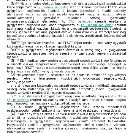
bemutatását követően is kiadható.
108
(1c)
Ha a rendelés elektronikus vényen történt, a gyógyászati segédeszközt
kiadó forgalmazó a
12. számú melléklet
szerinti kiadási igazolást készít, és a
gyógyászati segédeszköz átvételét a kiadási igazoláson a kiváltó személy
aláírásával vagy az aláírást rögzítő eszközzel vagy a jogosult átvevő
személyazonosság igazolására alkalmas hatósági igazolvány
okmányazonosítójával elismerteti. Az
(1b) bekezdés
szerinti esetben a
gyógyászati segédeszközt kiadó forgalmazó a
12. számú melléklet
szerinti
papíralapú kiadási igazolást készít, és a gyógyászati segédeszköz átvételét a
kiadási igazoláson az arra jogosult átvevő aláírásával és a személyazonosság
igazolására alkalmas hatósági igazolvány okmányazonosítójának feltüntetésével
elismerteti.
109
(1d)
Egy biztosított számára – az EESZT útján rendelt – több vény egyidejű
kiváltásakor elegendő egy kiadási igazolást készíteni.
110
(1e)
A gyógyászati segédeszköz átvételét a beteg vagy a gyógyászati
segédeszközt a nevében kiváltó személy a papíralapú vényen aláírásával
igazolja.
111
(1f)
Elektronikus vény esetén a gyógyászati segédeszközt kiadó forgalmazó
a kiadott eszköz megnevezését, mennyiségét és mennyiségi egységét, a
forgalmazó EESZT-hez való csatlakozáskor kapott azonosítóját, valamint a kiadás
tényét rögzíti az EESZT vénynyilvántartásában.
(2)
Helyettesítés esetén – beleértve azt az esetet is, amikor az egy vényen
rendelt, illetve a ténylegesen kiszolgáltatott gyógyászati segédeszközök
mennyisége eltér –
a)
a ténylegesen kiszolgált gyógyászati segédeszközhöz nyújtható támogatási
összeg nem haladhatja meg az orvos által eredetileg rendelt gyógyászati
segédeszközhöz nyújtható támogatási összeget, és
112
b)
a ténylegesen kiszolgált mennyiség nem haladhatja meg a
Gyftv. 33. §
(6) bekezdése
szerinti közleményben a kiszolgáltatott eszköz kihordási idejére
meghatározott maximálisan kiszolgáltatható mennyiséget.
(3)
A rendelt gyógyászati segédeszköz csak azonos rendeltetésű
eszközcsoporton belüli funkcionálisan egyenértékű eszközzel helyettesíthető.
113
(4)
Amennyiben az orvos a vényen rendeléskor a helyettesíthetőséget nem
zárta ki, a gyógyászati segédeszközt kiszolgáltató köteles a helyettesítés
lehetőségéről a gyógyászati segédeszközt kiváltó személyt tájékoztatni.
Helyettesítés esetén a gyógyászati segédeszközt kiváltó személy a vényen,
elektronikus vény esetén a kiadási igazoláson aláírásával igazolja, hogy a
helyettesítéssel egyetért.