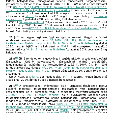
történő befogadásáról, támogatással történő rendeléséről, forgalmazásáról,
javításáról és kölcsönzéséről szóló 14/2007. (III. 14.) EüM rendelet módosításáról
szóló
6/2018. (II. 1.) EMMI rendelettel (a továbbiakban: Módr8.) megállapított 10.
számú mellékletben foglaltakat – a (2) bekezdés
szerinti eset kivételével – a
2018. március 1-jét követően kiállított vényekkel rendelt eszközökre kell
158
alkalmazni. A
Módr8.
hatálybalépését
megelőző napon hatályos
10. számú
mellékletben
foglaltakat 2018. február 28-ig kell alkalmazni.
159
(2)
A
10. számú melléklet
354/a sora szerinti eszközt a 2018. március 1. előtt
kiállított vény 2018. február 28-át követő kiváltása során az orvostechnikai
eszközökről szóló
4/2009. (III. 17.) EüM rendelet 10. számú mellékletének
2018.
február 5-én hatályos szabályai szerint kell kiadni.
160
20. §
Az egyes egészségügyi és gyógyszerészeti tárgyú miniszteri
rendeletek módosításáról szóló
32/2019. (XII. 17.) EMMI rendelettel (a
továbbiakban: Módr9.) megállapított 10. és 18. számú mellékletben
foglaltakat
161
2020. január 1-jétől kell alkalmazni. A
Módr9.
hatálybalépését
megelőző
napon hatályos
10. és 18. számú mellékletben
foglaltakat 2019. december 31-ig
kell alkalmazni.
162
21. §
(1)
E rendeletnek a gyógyászati segédeszközök társadalombiztosítási
támogatásba történő befogadásáról, támogatással történő rendeléséről,
forgalmazásáról, javításáról és kölcsönzéséről szóló 14/2007. (III. 14.) EüM
rendelet módosításáról szóló
15/2020. (IV. 28.) EMMI rendelettel (a továbbiakban:
Módr10.) megállapított 14/A. §-ában
foglalt előírásokat 2020. április 30-ától kell
alkalmazni.
(2)
A NEAK a
Módr10.
-zel megállapított
14/A. §
szerinti közleményét első
alkalommal 2020. április 30-áig a honlapján közzéteszi.
163
21. §
A törzskönyvezett gyógyszerek és a különleges táplálkozási igényt
kielégítő tápszerek társadalombiztosítási támogatásba való befogadásának
szempontjairól és a befogadás vagy a támogatás megváltoztatásáról szóló
32/2004. (IV. 26.) ESZCSM rendelet
és a gyógyászati segédeszközök
társadalombiztosítási támogatásba történő befogadásáról, támogatással történő
rendeléséről, forgalmazásáról, javításáról és kölcsönzéséről szóló 14/2007. (III.
14.) EüM rendelet módosításáról szóló
16/2020. (IV. 30.) EMMI rendelettel (a
továbbiakban: Módr10.) megállapított 10. és 17. számú mellékletben
foglaltakat
164
2020. június 1-jétől kell alkalmazni. A
Módr10.
hatálybalépését
megelőző