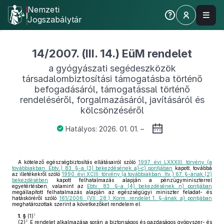
Nemzeti
Jogszabálytár
14/2007. (III. 14.) EüM rendelet
a gyógyászati segédeszközök
társadalombiztosítási támogatásba történő
befogadásáról, támogatással történő
rendeléséről, forgalmazásáról, javításáról és
kölcsönzéséről
Hatályos: 2026. 01. 01. –
A kötelező egészségbiztosítás ellátásairól szóló
1997. évi LXXXIII. törvény (a
továbbiakban: Ebtv.) 83. §-a (3) bekezdésének a)–c) pontjában
kapott, továbbá
az illetékekről szóló
1990. évi XCIII. törvény (a továbbiakban: Itv.) 67. §-ának (2)
bekezdésében
kapott felhatalmazás alapján a pénzügyminiszterrel
egyetértésben, valamint az
Ebtv. 83. §-a (4) bekezdésének n) pontjában
megállapított felhatalmazás alapján az egészségügyi miniszter feladat- és
hatásköréről szóló
161/2006. (VII. 28.) Korm. rendelet 1. §-ának a) pontjában
meghatározottak szerint a következőket rendelem el:
1
1. §
(1)
2
(2)
E rendelet alkalmazása során a biztonságos és gazdaságos gyógyszer- és