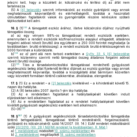
jelezni kell, hogy a közzétett ár, kölcsönzési és térítési díj az áfát nem
tartalmazza.
(5)
A
(4) bekezdés
szerinti információról, az eszköz gyártójáról vagy annak
meghatalmazott képviselőjéről és elérhetőségéről, továbbá a használati
útmutatóban foglaltakról vakok és gyengénlátók részére kérésükre szóbeli
tájékoztatást kell adni.
133
16. §
(1)
A támogatott eszköz árához, illetve kölcsönzési díjához nyújtható
támogatási összeg
a)
az egy vényen 98%-os támogatással rendelt eszközök esetében,
amennyiben a rendelt eszközök közfinanszírozás alapjául elfogadott, általános
forgalmi adóval növelt (bruttó) ára együttesen a 250 000 forintot meghaladja (a
továbbiakban: bruttó értékösszeg), a rendelt eszközök bruttó értékösszegének és
5000 forintnak a különbözete,
134
b)
az
a)
pont alá nem tartozó esetekben a
Gyftv. 33. § (6) bekezdése
szerinti közlemény szerinti nettó támogatási összeg általános forgalmi adóval
növelt (bruttó) összege.
135
(2)
Tilos a társadalombiztosítási támogatással rendelhető gyógyászati
segédeszköz beteg által fizetendő térítési díjának az eszköz gyártója vagy annak
meghatalmazott képviselője, továbbá a kiszolgáltató által bármilyen közvetlen
vagy közvetett formában történő csökkentése, átvállalása, elengedése.
17. §
(1)
Ez a rendelet – a
(2) bekezdés
kivételével – a kihirdetését követő 15.
napon lép hatályba.
(2)
A (8) bekezdés 2007. április 1-jén lép hatályba.
(3)
Az e rendeletben foglaltakat a hatálybalépését követően indult
eljárásokban kell alkalmazni.
(4)
Az e rendeletben foglaltakat az e rendelet hatálybalépését követően
kiváltott gyógyászati segédeszköz esetében kell alkalmazni.
136
(5)–(8)
137
18. §
(1)
A gyógyászati segédeszközök társadalombiztosítási támogatásba
történő befogadásáról, támogatással történő rendeléséről, forgalmazásáról,
javításáról és kölcsönzéséről szóló 14/2007. (III. 14.) EüM rendelet módosításáról
szóló
20/2010. (XII. 28.) NEFMI rendelet (a továbbiakban: R. Mód.)
a)
1. mellékletével
módosított
10. számú mellékletben
és
b)
2. mellékletével
megállapított
18. számú mellékletben