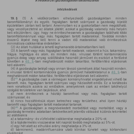
A védőkörzet gazdaságaiban alkalmazandó
intézkedések
19. §
(1)
A védőkörzetben elhelyezkedő gazdaságokban minden
baromfiállományt és egyéb, fogságban tartott szárnyast a gazdaság kijelölt
épületében zártan kell tartani. Amennyiben ez a gyakorlatban nem megoldható,
vagy veszélyeztetné az állatok jólétét, azokat a gazdaság valamely más helyén
kell elkülöníteni, úgy, hogy ne érintkezhessenek a gazdaságban található többi
baromfiállománnyal vagy más, fogságban tartott madarakkal. Továbbá minden
ésszerű lépést meg kell tenni a vadon élő madarakkal való érintkezésük
minimálisra csökkentése érdekében.
(2)
Az állati hullákat a lehető leghamarabb ártalmatlanítani kell.
(3)
A baromfi vagy más, fogságban tartott madarak, valamint a hús, takarmány,
trágya, hígtrágya és alom, és minden más, vírussal történt kontaminációra
gyanús dolog vagy anyag szállítására használt járművet és eszközt a fertőzést
követően a
46. §
-ban meghatározott módon takarítási, fertőtlenítési eljárásnak
kell alávetni.
(4)
A gazdaságba belépő vagy onnan távozó személyek által használt minden,
a vírussal történt kontaminációra gyanús járművet haladéktalanul a
46. §
-ban
meghatározott módon takarítási, fertőtlenítési eljárásnak kell alávetni.
45
(5)
A gazdaságba csak a vármegyei kormányhivatal engedélyével vihető be
baromfi, más, fogságban tartott szárnyas vagy háziasított emlős. Ez a korlátozás
nem vonatkozik azokra az emlősökre, amelyeknek csak az emberi lakóhelyül
szolgáló területekre van bejárásuk, ahol
a)
nem érintkeznek a háztáji baromfival vagy más, fogságban tartott
szárnyassal, és
b)
nincs hozzáférésük olyan ketrechez vagy területhez, ahol ilyen háztáji
baromfit vagy fogságban tartott madarakat tartanak.
46
(6)
A gazdaságban a megnövekedett morbiditást vagy mortalitást, vagy a
gazdaság termelési adataiban bekövetkezett jelentős változást különös tekintettel
az alábbiakra
a)
a takarmány- és vízfelvétel csökkenése meghaladja a 20%-ot,
b)
a tojástermelés visszaesése két napnál tovább meghaladja az 5%-ot,
c)
egy hét alatt az elhullási arány meghaladja a 3%-ot,
d)
bárminemű, madárinfluenzára utaló klinikai tünetet vagy kórbonctani
elváltozást