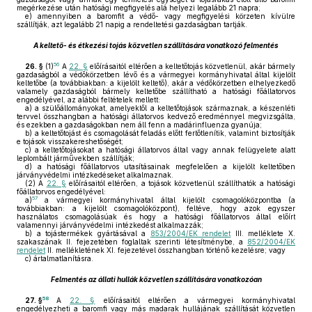
megérkezése után hatósági megfigyelés alá helyezi legalább 21 napra;
e)
amennyiben a baromfit a védő- vagy megfigyelési körzeten kívülre
szállítják, azt legalább 21 napig a rendeltetési gazdaságban tartják.
A keltető- és étkezési tojás közvetlen szállítására vonatkozó felmentés
56
26. §
(1)
A
22. §
előírásaitól eltérően a keltetőtojás közvetlenül, akár bármely
gazdaságból a védőkörzetben lévő és a vármegyei kormányhivatal által kijelölt
keltetőbe (a továbbiakban: a kijelölt keltető), akár a védőkörzetben elhelyezkedő
valamely gazdaságból bármely keltetőbe szállítható a hatósági főállatorvos
engedélyével, az alábbi feltételek mellett:
a)
a szülőállományokat, amelyektől a keltetőtojások származnak, a készenléti
tervvel összhangban a hatósági állatorvos kedvező eredménnyel megvizsgálta,
és ezekben a gazdaságokban nem áll fenn a madárinfluenza gyanúja;
b)
a keltetőtojást és csomagolását feladás előtt fertőtlenítik, valamint biztosítják
e tojások visszakereshetőségét;
c)
a keltetőtojásokat a hatósági állatorvos által vagy annak felügyelete alatt
leplombált járművekben szállítják;
d)
a hatósági főállatorvos utasításainak megfelelően a kijelölt keltetőben
járványvédelmi intézkedéseket alkalmaznak.
(2)
A
22. §
előírásaitól eltérően, a tojások közvetlenül szállíthatók a hatósági
főállatorvos engedélyével:
57
a)
a vármegyei kormányhivatal által kijelölt csomagolóközpontba (a
továbbiakban: a kijelölt csomagolóközpont), feltéve, hogy azok egyszer
használatos csomagolásúak és hogy a hatósági főállatorvos által előírt
valamennyi járványvédelmi intézkedést alkalmazzák;
b)
a tojástermékek gyártásával a
853/2004/EK rendelet
III. melléklete X.
szakaszának II. fejezetében foglaltak szerinti létesítménybe, a
852/2004/EK
rendelet
II. mellékletének XI. fejezetével összhangban történő kezelésre; vagy
c)
ártalmatlanításra.
Felmentés az állati hullák közvetlen szállítására vonatkozóan
58
27. §
A
22. §
előírásaitól eltérően a vármegyei kormányhivatal
engedélyezheti a baromfi vagy más madarak hullájának szállítását közvetlen