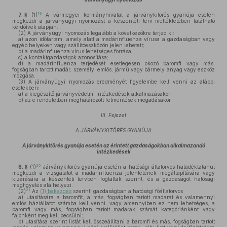
19
7. §
(1)
A vármegyei kormányhivatal a járványkitörés gyanúja esetén
megkezdi a járványügyi nyomozást a készenléti terv mellékletében található
kérdőívek alapján.
(2)
A járványügyi nyomozás legalább a következőkre terjed ki:
a)
azon időtartam, amely alatt a madárinfluenza vírusa a gazdaságban vagy
egyéb helyeken vagy szállítóeszközön jelen lehetett;
b)
a madárinfluenza vírus lehetséges forrása;
c)
a kontaktgazdaságok azonosítása;
d)
a madárinfluenza terjedését esetlegesen okozó baromfi vagy más,
fogságban tartott madár, személy, emlős, jármű vagy bármely anyag vagy eszköz
mozgása.
(3)
A járványügyi nyomozás eredményét figyelembe kell venni az alábbi
esetekben:
a)
a kiegészítő járványvédelmi intézkedések alkalmazásakor;
b)
az e rendeletben meghatározott felmentések megadásakor.
III. Fejezet
A JÁRVÁNYKITÖRÉS GYANÚJA
A járványkitörés gyanúja esetén az érintett gazdaságokban alkalmazandó
intézkedések
20
8. §
(1)
Járványkitörés gyanúja esetén a hatósági állatorvos haladéktalanul
megkezdi a vizsgálatot a madárinfluenza jelenlétének megállapítására vagy
kizárására a készenléti tervben foglaltak szerint, és a gazdaságot hatósági
megfigyelés alá helyezi.
21
(2)
Az
(1) bekezdés
szerinti gazdaságban a hatósági főállatorvos
a)
utasítására a baromfit, a más, fogságban tartott madarat és valamennyi
emlős háziállatot számba kell venni, vagy amennyiben ez nem lehetséges, a
baromfi vagy más, fogságban tartott madarak számát kategóriánként vagy
fajonként meg kell becsülni;
b)
utasítása szerint listát kell összeállítani a baromfi és más, fogságban tartott