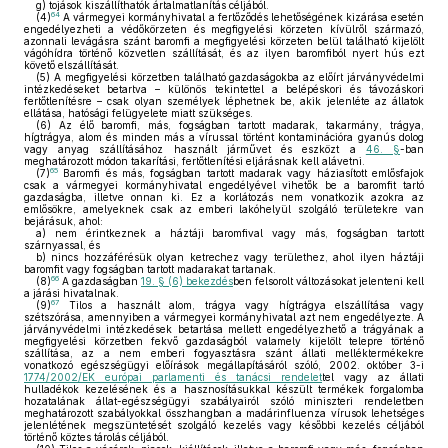
g)
tojások kiszállíthatók ártalmatlanítás céljából.
64
(4)
A vármegyei kormányhivatal a fertőződés lehetőségének kizárása esetén
engedélyezheti a védőkörzeten és megfigyelési körzeten kívülről származó,
azonnali levágásra szánt baromfi a megfigyelési körzeten belül található kijelölt
vágóhídra történő közvetlen szállítását, és az ilyen baromfiból nyert hús ezt
követő elszállítását.
(5)
A megfigyelési körzetben található gazdaságokba az előírt járványvédelmi
intézkedéseket betartva – különös tekintettel a belépéskori és távozáskori
fertőtlenítésre – csak olyan személyek léphetnek be, akik jelenléte az állatok
ellátása, hatósági felügyelete miatt szükséges.
(6)
Az élő baromfi, más, fogságban tartott madarak, takarmány, trágya,
hígtrágya, alom és minden más a vírussal történt kontaminációra gyanús dolog
vagy anyag szállításához használt járművet és eszközt a
46. §
-ban
meghatározott módon takarítási, fertőtlenítési eljárásnak kell alávetni.
65
(7)
Baromfi és más, fogságban tartott madarak vagy háziasított emlősfajok
csak a vármegyei kormányhivatal engedélyével vihetők be a baromfit tartó
gazdaságba, illetve onnan ki. Ez a korlátozás nem vonatkozik azokra az
emlősökre, amelyeknek csak az emberi lakóhelyül szolgáló területekre van
bejárásuk, ahol:
a)
nem érintkeznek a háztáji baromfival vagy más, fogságban tartott
szárnyassal, és
b)
nincs hozzáférésük olyan ketrechez vagy területhez, ahol ilyen háztáji
baromfit vagy fogságban tartott madarakat tartanak.
66
(8)
A gazdaságban
19. § (6) bekezdés
ben felsorolt változásokat jelenteni kell
a járási hivatalnak.
67
(9)
Tilos a használt alom, trágya vagy hígtrágya elszállítása vagy
szétszórása, amennyiben a vármegyei kormányhivatal azt nem engedélyezte. A
járványvédelmi intézkedések betartása mellett engedélyezhető a trágyának a
megfigyelési körzetben fekvő gazdaságból valamely kijelölt telepre történő
szállítása, az a nem emberi fogyasztásra szánt állati melléktermékekre
vonatkozó egészségügyi előírások megállapításáról szóló, 2002. október 3-i
1774/2002/EK európai parlamenti és tanácsi rendelet
tel vagy az állati
hulladékok kezelésének és a hasznosításukkal készült termékek forgalomba
hozatalának állat-egészségügyi szabályairól szóló miniszteri rendeletben
meghatározott szabályokkal összhangban a madárinfluenza vírusok lehetséges
jelenlétének megszüntetését szolgáló kezelés vagy későbbi kezelés céljából
történő köztes tárolás céljából.