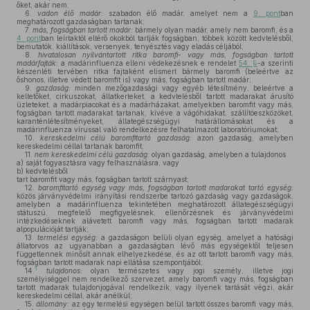
őket, akár nem;
6.
vadon élő madár:
szabadon élő madár, amelyet nem a
9. pont
ban
meghatározott gazdaságban tartanak;
7.
más, fogságban tartott madár:
bármely olyan madár, amely nem baromfi, és a
4. pont
ban leírtaktól eltérő okokból tartják fogságban, többek között kedvtelésből,
bemutatók, kiállítások, versenyek, tenyésztés vagy eladás céljából;
8.
hivatalosan nyilvántartott ritka baromfi- vagy más, fogságban tartott
madárfajták:
a madárinfluenza elleni védekezésnek e rendelet
54. §
-a szerinti
készenléti tervében ritka fajtaként elismert bármely baromfi (beleértve az
őshonos, illetve védett baromfit is) vagy más, fogságban tartott madár;
9.
gazdaság:
minden mezőgazdasági vagy egyéb létesítmény, beleértve a
keltetőket, cirkuszokat, állatkerteket, a kedvtelésből tartott madarakat árusító
üzleteket, a madárpiacokat és a madárházakat, amelyekben baromfit vagy más,
fogságban tartott madarakat tartanak, kivéve a vágóhidakat, szállítóeszközöket,
karanténlétesítményeket, állategészségügyi határállomásokat és a
madárinfluenza vírussal való rendelkezésre felhatalmazott laboratóriumokat;
10.
kereskedelmi célú baromfitartó gazdaság:
azon gazdaság, amelyben
kereskedelmi céllal tartanak baromfit;
11.
nem kereskedelmi célú gazdaság:
olyan gazdaság, amelyben a tulajdonos
a)
saját fogyasztásra vagy felhasználásra, vagy
b)
kedvtelésből
tart baromfit vagy más, fogságban tartott szárnyast;
12.
baromfitartó egység vagy más, fogságban tartott madarakat tartó egység:
közös járványvédelmi irányítási rendszerbe tartozó gazdaság vagy gazdaságok,
amelyben a madárinfluenza tekintetében meghatározott állategészségügyi
státuszú, megfelelő megfigyelésnek, ellenőrzésnek és járványvédelmi
intézkedéseknek alávetett baromfi vagy más, fogságban tartott madarak
alpopulációját tartják;
13.
termelési egység:
a gazdaságon belüli olyan egység, amelyet a hatósági
állatorvos az ugyanabban a gazdaságban lévő más egységektől teljesen
függetlennek minősít annak elhelyezkedése, és az ott tartott baromfi vagy más,
fogságban tartott madarak napi ellátása szempontjából;
1
14.
tulajdonos:
olyan természetes vagy jogi személy, illetve jogi
személyiséggel nem rendelkező szervezet, amely baromfi vagy más, fogságban
tartott madarak tulajdonjogával rendelkezik, vagy ilyenek tartását végzi, akár
kereskedelmi céllal, akár anélkül;
15.
állomány:
az egy termelési egységen belül tartott összes baromfi vagy más,