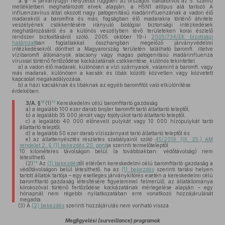
3. §
A járványügyi helyzettől függően az országos főállatorvos az 5. számú
mellékletben meghatározott elvek alapján, a H5N1 altípus alá tartozó A
influenzavírus által okozott nagy patogenitású madárinfluenzának a vadon élő
madarakról a baromfira és más, fogságban élő madarakra történő átvitele
veszélyének csökkentésére irányuló biológiai biztonsági intézkedések
meghatározásáról és a különös veszélyben lévő területeken korai észlelő
rendszer biztosításáról szóló, 2005. október 19-i
2005/734/EK bizottsági
határozat
ban foglaltakkal összhangban megelőző járványvédelmi
intézkedésekről dönthet a Magyarország területén található baromfi, illetve
vízibaromfi állományok alacsony vagy magas patogenitású madárinfluenza
vírussal történő fertőződése kockázatának csökkentése, különös tekintettel
a)
a vadon élő madarak, különösen a vízi szárnyasok, valamint a baromfi, vagy
más madarak, különösen a kacsák és libák közötti közvetlen vagy közvetett
kapcsolat megakadályozása,
b)
a házi kacsáknak és libáknak az egyéb baromfitól való elkülönítése
érdekében.
12
13
3/A. §
(1)
Kereskedelmi célú baromfitartó gazdaság
a)
a legalább 100 ezer darab brojler baromfit tartó állattartó teleptől,
b)
a legalább 35 000 jércét vagy tojótyúkot tartó állattartó teleptől,
c)
a legalább 40 000 előnevelt pulykát vagy 10 000 hízópulykát tartó
állattartó teleptől,
d)
a legalább 50 ezer darab víziszárnyast tartó állattartó teleptől és
e)
az állattenyésztés részletes szabályairól szóló
45/2019. (IX. 25.) AM
rendelet 2. § (1) bekezdés 20. pont
ja szerinti termelőteleptől
10 kilométeres távolságon belül (a továbbiakban: védőtávolság) nem
létesíthető.
14
(2)
Az
(1) bekezdés
től eltérően kereskedelmi célú baromfitartó gazdaság a
védőtávolságon belül létesíthető, ha az
(1) bekezdés
szerinti tartási helyen
tartott állatok tartója – egy esetleges járványkitörés esetén a kereskedelmi célú
baromfitartó gazdaság létesítésére figyelemmel felmerülő, az állatállománya
kórokozóval történő fertőződése kockázatának mérlegelése alapján – egy
hónapnál nem régebbi nyilatkozatában erre vonatkozó hozzájárulását
megadta.
(3)
A
(2) bekezdés
szerinti hozzájárulás nem vonható vissza.
Megfigyelési (surveillance) programok