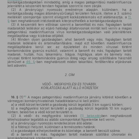
kontaktgazdaságokban mindaddig, amíg a magas patogenitású madárinfluenza
jelenlétét a készenléti tervben foglaltak szerint ki nem zárják.
(2)
A járványügyi nyomozás eredménye alapján, különösen, ha a
kontaktgazdaság magas állománysűrűségű területen fekszik, illetve a 3. számú
melléklet szempontjai szerint elvégzett kockázatelemzés ezt alátámasztja, a
11.
§
-ban meghatározott intézkedések kiterjeszthetőek a kontaktgazdaságokra.
(3)
A készenléti terv előírásai szerint a baromfiból és más, fogságban tartott
madarakból leöléskor az eljáró hatósági állatorvosnak mintát kell venni a magas
patogenitású madárinfluenza vírus kontaktgazdaságokban való jelenlétének
megállapítása vagy kizárása céljából.
(4)
Minden olyan gazdaságban, ahol baromfi vagy más, fogságban tartott
madarak leölésére és ártalmatlanítására, majd ezt követően madárinfluenza
megállapítására kerül sor, az épületeket és minden vírussal történt
kontaminációra gyanús eszközt, valamint a baromfi és más, fogságban tartott
madarak, hullák, hús, takarmány, trágya, hígtrágya, alom és bármely más,
vírussal történt kontaminációra gyanús dolog vagy anyag szállítására használt
járművet a
46. §
-ban meghatározott módon takarítási, fertőtlenítési eljárásnak
kell alávetni.
2. CÍM
VÉDŐ-, MEGFIGYELÉSI ÉS TOVÁBBI,
KORLÁTOZÁS ALATT ÁLLÓ KÖRZETEK
40
16. §
(1)
A magas patogenitású madárinfluenza járvány kitörést követően a
vármegyei kormányhivatalnak haladéktalanul ki kell jelölni:
a)
a védő körzet területét a gazdaság körüli legalább 3 km sugarú körben;
b)
a megfigyelési körzet területét a gazdaság körüli legalább 10 km sugarú
körben, beleértve a védő körzet területét is.
(2)
A védő- és megfigyelési körzetek
(1) bekezdés
ben meghatározott
létrehozásakor legalább az alábbi szempontokat figyelembe kell venni:
a)
a járványügyi nyomozás rendelkezésre álló adatai;
b)
a földrajzi helyzet, különösen a természetes határok;
c)
a gazdaságok elhelyezkedése és közelsége, a baromfi becsült száma;
d)
a baromfi és más, fogságban tartott madarak szállítási útvonalai és
kereskedelmének szerkezete;