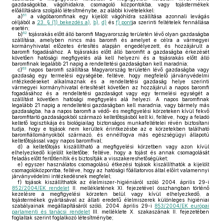
gazdaságokba, vágóhidakra, csomagoló központokba, vagy tojástermékek
előállítására szolgáló létesítménybe, az alábbi kivételekkel:
61
a)
a vágóbaromfinak egy kijelölt vágóhídra szállítása azonnali levágás
céljából a
23. § (1) bekezdés a)
,
b)
,
d)
és
f) pont
ja szerinti feltételek fennállása
esetén;
62
b)
tojásrakás előtt álló baromfi Magyarország területén lévő olyan gazdaságba
szállítása, amelyben nincs más baromfi és amelyet e célra a vármegyei
kormányhivatal előzetes értesítés alapján engedélyezett, és hozzájárult a
baromfi fogadásához. A tojásrakás előtt álló baromfit a gazdaságba érkezését
követően hatósági megfigyelés alá kell helyezni és a tojásrakás előtt álló
baromfinak legalább 21 napig a rendeltetési gazdaságban kell maradnia;
63
c)
napos baromfi szállítása Magyarország területén lévő gazdaságba vagy
gazdaság egy termelési egységébe, feltéve, hogy megfelelő járványvédelmi
intézkedéseket alkalmaznak és a rendeltetési gazdaság helye szerinti
vármegyei kormányhivatal értesítését követően az hozzájárul a napos baromfi
fogadásához és a rendeltetési gazdaságot vagy egy termelési egységét a
szállítást követően hatósági megfigyelés alá helyezi. A napos baromfinak
legalább 21 napig a rendeltetési gazdaságban kell maradnia, vagy bármely más
gazdaságba, ha a napos baromfi a védő- és megfigyelési körzeteken kívül fekvő
baromfitartó gazdaságokból származó keltetőtojásból kelt ki, feltéve, hogy a feladó
keltető logisztikája és biológiailag biztonságos munkafeltételei révén biztosítani
tudja, hogy e tojások nem kerültek érintkezésbe az e körzetekben található
baromfiállományokból származó, és ennélfogva más egészségügyi állapotú
keltetőtojással vagy napos baromfival;
d)
a keltetőtojás kiszállítható a megfigyelési körzetben vagy azon kívül
elhelyezkedő kijelölt keltetőbe; feltéve, hogy a tojást és annak csomagolását
feladás előtt fertőtlenítik és biztosítják a visszakereshetőségüket;
e)
egyszer használatos csomagolású étkezési tojások kiszállíthatók a kijelölt
csomagolóközpontba, feltéve, hogy az hatósági főállatorvos által előírt valamennyi
járványvédelmi intézkedésnek megfelel;
f)
tojások kiszállíthatók az élelmiszer-higiéniáról szóló 2004. április 29-i
852/2004/EK rendelet
II. mellékletének XI. fejezetével összhangban történő
kezelésre a megfigyelési körzeten belül vagy kívül elhelyezkedő, a
tojástermékek gyártásával az állati eredetű élelmiszerek különleges higiéniai
szabályainak megállapításáról szóló, 2004. április 29-i
853/2004/EK európai
parlamenti és tanácsi rendelet
III. melléklete X. szakaszának II. fejezetében
foglaltak szerint foglalkozó létesítménybe;