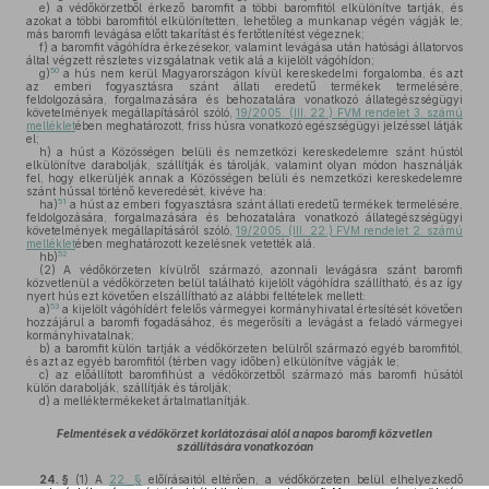
e)
a védőkörzetből érkező baromfit a többi baromfitól elkülönítve tartják, és
azokat a többi baromfitól elkülönítetten, lehetőleg a munkanap végén vágják le;
más baromfi levágása előtt takarítást és fertőtlenítést végeznek;
f)
a baromfit vágóhídra érkezésekor, valamint levágása után hatósági állatorvos
által végzett részletes vizsgálatnak vetik alá a kijelölt vágóhídon;
50
g)
a hús nem kerül Magyarországon kívül kereskedelmi forgalomba, és azt
az emberi fogyasztásra szánt állati eredetű termékek termelésére,
feldolgozására, forgalmazására és behozatalára vonatkozó állategészségügyi
követelmények megállapításáról szóló,
19/2005. (III. 22.) FVM rendelet 3. számú
melléklet
ében meghatározott, friss húsra vonatkozó egészségügyi jelzéssel látják
el;
h)
a húst a Közösségen belüli és nemzetközi kereskedelemre szánt hústól
elkülönítve darabolják, szállítják és tárolják, valamint olyan módon használják
fel, hogy elkerüljék annak a Közösségen belüli és nemzetközi kereskedelemre
szánt hússal történő keveredését, kivéve ha:
51
ha)
a húst az emberi fogyasztásra szánt állati eredetű termékek termelésére,
feldolgozására, forgalmazására és behozatalára vonatkozó állategészségügyi
követelmények megállapításáról szóló,
19/2005. (III. 22.) FVM rendelet 2. számú
melléklet
ében meghatározott kezelésnek vetették alá.
52
hb)
(2)
A védőkörzeten kívülről származó, azonnali levágásra szánt baromfi
közvetlenül a védőkörzeten belül található kijelölt vágóhídra szállítható, és az így
nyert hús ezt követően elszállítható az alábbi feltételek mellett:
53
a)
a kijelölt vágóhídért felelős vármegyei kormányhivatal értesítését követően
hozzájárul a baromfi fogadásához, és megerősíti a levágást a feladó vármegyei
kormányhivatalnak;
b)
a baromfit külön tartják a védőkörzeten belülről származó egyéb baromfitól,
és azt az egyéb baromfitól (térben vagy időben) elkülönítve vágják le;
c)
az előállított baromfihúst a védőkörzetből származó más baromfi húsától
külön darabolják, szállítják és tárolják;
d)
a melléktermékeket ártalmatlanítják.
Felmentések a védőkörzet korlátozásai alól a napos baromfi közvetlen
szállítására vonatkozóan
24. §
(1)
A
22. §
előírásaitól eltérően, a védőkörzeten belül elhelyezkedő