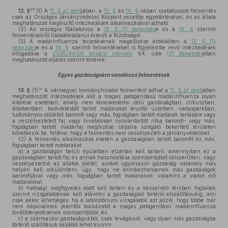
35
12. §
(1)
A
11. § a) pont
jában, a
13. §
és
14. §
-okban szabályozott felmentés
csak az Országos Járványvédelmi Központ vezetője egyetértésével, és az általa
meghatározott kiegészítő intézkedések alkalmazásával adható.
(2)
Az országos főállatorvos a
13. § (1) bekezdés
e és a
14. §
szerinti
felmentésekről haladéktalanul értesíti a Bizottságot.
(3)
A madárinfluenza terjedésének megelőzése érdekében a
13. § (1)
bekezdés
e és a
14. §
szerinti felmentéseket is figyelembe vevő intézkedések
elfogadása a
2005/94/EK tanácsi irányelv
64. cikk
(3) bekezdés
ében
meghatározott eljárás szerint történik.
Egyes gazdaságokra vonatkozó felmentések
36
13. §
(1)
A vármegyei kormányhivatal felmentést adhat a
11. § a) pont
jában
meghatározott intézkedések alól a magas patogenitású madárinfluenza olyan
kitörése esetében, amely nem kereskedelmi célú gazdaságban, cirkuszban,
állatkertben, kedvtelésből tartott madarakat árusító üzletben, vadasparkban,
tudományos célokból baromfi vagy más, fogságban tartott madarak tartására vagy
a veszélyeztetett faj vagy hivatalosan nyilvántartott ritka baromfi- vagy más,
fogságban tartott madárfaj megőrzése céljaira szolgáló bekerített területen
következik be, feltéve, hogy a felmentés nem veszélyezteti a járványvédelmet.
(2)
A felmentés alkalmazása esetén a gazdaságban tartott baromfit és más,
fogságban tartott madarakat
a)
a gazdaságon belüli épületben elzártan kell tartani; amennyiben ez a
gazdaságban tartott faj és annak hasznosítása szempontjából célszerűtlen, vagy
veszélyeztetné az állatok jólétét, azokat ugyanazon gazdaság valamely más
helyén kell elkülöníteni, úgy, hogy ne érintkezhessenek más gazdaságok
baromfijával vagy más, fogságban tartott madaraival, valamint a vadon élő
madarakkal;
b)
hatósági megfigyelés alatt kell tartani és a készenléti tervben foglaltak
szerint vizsgálatoknak kell alávetni a gazdaságból történő elszállításukig, ami
csak akkor lehetséges, ha a laboratóriumi vizsgálatok azt jelzik, hogy többé már
nem képviselnek jelentős kockázatot a magas patogenitású madárinfluenza
továbbterjedésének szempontjából; és
c)
a származási gazdaságukból, csak levágásuk, vagy olyan más gazdaságba
történő szállításuk céljából lehet kivinni