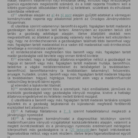
madár, valamint valamennyi házi emlősállat beteg, elhullott vagy fertőzöttségre
gyanús egyedeinek megközelítő számáról, és a listát naponta frissíteni kell a
kitörés gyanújának időszakában történő új keltetések, születések és elhullások
számításba vételével;
22
c)
utasításai alapján az
a)
és
b) pont
alapján gyűjtött adatokat a vármegyei
kormányhivatal naponta egy alkalommal jelenti az Országos Járványvédelmi
Központnak;
d)
utasítása szerint valamennyi baromfit és egyéb, fogságban tartott madarat a
gazdaságon belül elzártan kell tartani. Amennyiben az épületen belüli zárt
tartás a gazdaság adottságai alapján, illetve állatjólléti okokból nem
megvalósítható, az állatokat a gazdaság valamely más helyére kell elkülöníteni
úgy, hogy ne érintkezhessenek a gazdaságban található többi baromfival vagy
más, fogságban tartott madarakkal és a vadon élő madarakkal való érintkezésük
lehetősége a minimálisra csökkenjen;
e)
rendelkezésének megfelelően tilos baromfi vagy más, fogságban tartott
madár gazdaságba való bevitele vagy onnan történő kivitele;
23
f)
elrendeli, hogy a hatósági állatorvos engedélye nélkül a gazdaságot ne
hagyja el baromfi vagy más, fogságban tartott madarak hullája, baromfihús,
beleértve a vágási melléktermékeket és belsőségeket (a továbbiakban:
baromfihús), baromfitakarmány (a továbbiakban: takarmány), felszerelés,
anyagok, hulladék, ürülék, baromfi vagy más, fogságban tartott madarak trágyája
(a továbbiakban: trágya), hígtrágya, használt alom vagy a madárinfluenzát
valószínűleg terjesztő bármi egyéb;
g)
elrendeli a tojáskivitel tilalmát;
24
h)
rendelkezése szerint tilos a személyek, házi emlősállatok, járművek és
eszközök gazdaságból vagy gazdaságba irányuló mozgása, kivéve a hatósági
állatorvos engedélyével és feltételei mellett történő mozgást;
i)
utasítására a baromfi vagy más, fogságban tartott madarak tartására szolgáló
épületek és a gazdaság bejáratainál és kijáratainál megfelelő fertőtlenítő
eszközöket kell alkalmazni.
25
(3)
A hatósági főállatorvos a
7. §
szerint haladéktalanul megkezdi a
járványügyi nyomozást.
26
(4)
A vármegyei kormányhivatal a diagnosztikai kézikönyv szerinti
madárinfluenzára irányuló vizsgálatokat kockázatértékelés alapján, valamint a
megtett óvintézkedések és a járványügyi nyomozás eredményeit mérlegelve
kiterjesztheti más gazdaságokra is a
(2) bekezdés
ben foglalt intézkedések
foganatosítása nélkül, vagy ezek részbeni, illetve teljes foganatosításával együtt
is.