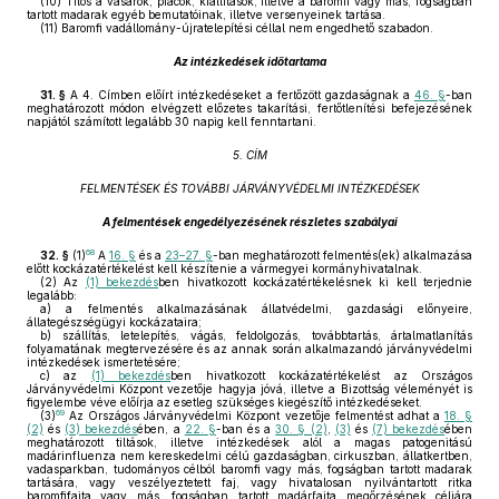
(10)
Tilos a vásárok, piacok, kiállítások, illetve a baromfi vagy más, fogságban
tartott madarak egyéb bemutatóinak, illetve versenyeinek tartása.
(11)
Baromfi vadállomány-újratelepítési céllal nem engedhető szabadon.
Az intézkedések időtartama
31. §
A 4. Címben előírt intézkedéseket a fertőzött gazdaságnak a
46. §
-ban
meghatározott módon elvégzett előzetes takarítási, fertőtlenítési befejezésének
napjától számított legalább 30 napig kell fenntartani.
5. CÍM
FELMENTÉSEK ÉS TOVÁBBI JÁRVÁNYVÉDELMI INTÉZKEDÉSEK
A felmentések engedélyezésének részletes szabályai
68
32. §
(1)
A
16. §
és a
23–27. §
-ban meghatározott felmentés(ek) alkalmazása
előtt kockázatértékelést kell készítenie a vármegyei kormányhivatalnak.
(2)
Az
(1) bekezdés
ben hivatkozott kockázatértékelésnek ki kell terjednie
legalább:
a)
a felmentés alkalmazásának állatvédelmi, gazdasági előnyeire,
állategészségügyi kockázataira;
b)
szállítás, letelepítés, vágás, feldolgozás, továbbtartás, ártalmatlanítás
folyamatának megtervezésére és az annak során alkalmazandó járványvédelmi
intézkedések ismertetésére;
c)
az
(1) bekezdés
ben hivatkozott kockázatértékelést az Országos
Járványvédelmi Központ vezetője hagyja jóvá, illetve a Bizottság véleményét is
figyelembe véve előírja az esetleg szükséges kiegészítő intézkedéseket.
69
(3)
Az Országos Járványvédelmi Központ vezetője felmentést adhat a
18. §
(2)
és
(3) bekezdés
ében, a
22. §
-ban és a
30. § (2)
,
(3)
és
(7) bekezdés
ében
meghatározott tiltások, illetve intézkedések alól a magas patogenitású
madárinfluenza nem kereskedelmi célú gazdaságban, cirkuszban, állatkertben,
vadasparkban, tudományos célból baromfi vagy más, fogságban tartott madarak
tartására, vagy veszélyeztetett faj, vagy hivatalosan nyilvántartott ritka
baromfifajta vagy más, fogságban tartott madárfajta megőrzésének céljára