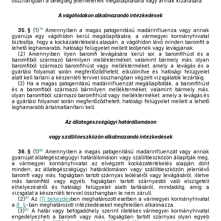
összhangban a betegség jelenlétének megállapítására vagy annak kizárására.
A vágóhidakon alkalmazandó intézkedések
79
35. §
(1)
Amennyiben a magas patogenitású madárinfluenza vagy annak
gyanúja egy vágóhídon kerül megállapítására, a vármegyei kormányhivatal
biztosítja, hogy a kockázatértékelés alapján, a vágóhídon lévő minden baromfit a
lehető leghamarabb, hatósági felügyelet mellett leöljenek vagy levágjanak.
(2)
Amennyiben ilyen baromfi levágására kerül sor, a baromfihúst és a
baromfiból származó bármilyen mellékterméket, valamint bármely más, olyan
baromfiból származó baromfihúst vagy mellékterméket, amely a levágás és a
gyártási folyamat során megfertőződhetett, elkülönítve és hatósági felügyelet
alatt kell tartani a készenléti tervvel összhangban végzett vizsgálatok lezártáig.
(3)
Ha a magas patogenitású madárinfluenzát megállapították, a baromfihúst
és a baromfiból származó bármilyen mellékterméket, valamint bármely más,
olyan baromfiból származó baromfihúst vagy mellékterméket, amely a levágás és
a gyártási folyamat során megfertőződhetett, hatósági felügyelet mellett a lehető
leghamarabb ártalmatlanítani kell.
Az állategészségügyi határállomáson
vagy szállítóeszközön alkalmazandó intézkedések
80
36. §
(1)
Amennyiben a magas patogenitású madárinfluenzát vagy annak
gyanúját állategészségügyi határállomáson vagy szállítóeszközön állapítják meg,
a vármegyei kormányhivatal az elvégzett kockázatértékelés alapján dönt
minden, az állategészségügyi határállomáson vagy szállítóeszközön jelenlévő
baromfi vagy más, fogságban tartott szárnyas leöléséről vagy levágásáról, illetve
más baromfitól vagy egyéb, fogságban tartott szárnyastól való elszigetelt
elhelyezéséről és hatósági felügyelet alatti tartásáról, mindaddig, amíg a
vizsgálat a készenléti tervvel összhangban le nem zárult.
81
(2)
Az
(1) bekezdés
ben meghatározott esetben a vármegyei kormányhivatal
a
8. §
-ban meghatározott intézkedéseket megfelelően alkalmazza.
82
(3)
A határ vagy befogadóhely szerint illetékes vármegyei kormányhivatal
engedélyezheti a baromfi vagy más, fogságban tartott szárnyas olyan egyéb