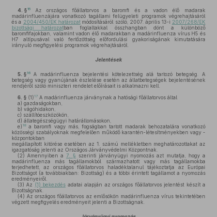
15
4. §
Az országos főállatorvos a baromfi és a vadon élő madarak
madárinfluenzájára vonatkozó tagállami felügyeleti programok végrehajtásáról
és a
2004/450/EK határozat
módosításáról szóló, 2007. április 13-i
2007/268/EK
bizottsági határozat
ban foglaltakkal összhangban dönt a különböző
baromfifajokban, valamint vadon élő madarakban a madárinfluenza vírus H5 és
H7 altípusával való fertőzöttség előfordulási gyakoriságának kimutatására
irányuló megfigyelési programok végrehajtásáról.
Jelentések
16
5. §
A madárinfluenza bejelentési kötelezettség alá tartozó betegség. A
betegség vagy gyanújának észlelése esetén az állatbetegségek bejelentésének
rendjéről szóló miniszteri rendelet előírásait is alkalmazni kell.
17
6. §
(1)
A madárinfluenza járványnak a hatósági főállatorvos által
a)
gazdaságokban,
b)
vágóhidakon,
c)
szállítóeszközökön,
d)
állategészségügyi határállomásokon,
18
e)
a baromfi vagy más, fogságban tartott madarak behozatalára vonatkozó
közösségi szabályoknak megfelelően működő karantén-létesítményekben vagy -
központokban
megállapított kitörése esetében az 1. számú mellékletben meghatározottakat az
igazgatóság jelenti az Országos Járványvédelmi Központnak.
(2)
Amennyiben a
7. §
szerinti járványügyi nyomozás azt mutatja, hogy a
madárinfluenza más tagállamokból származhatott vagy más tagállamokba
terjedhetett, az országos főállatorvos haladéktalanul tájékoztatja az Európai
Bizottságot (a továbbiakban: Bizottság) és a többi érintett tagállamot a nyomozás
eredményeiről.
(3)
Az
(1) bekezdés
adatai alapján az országos főállatorvos jelentést készít a
Bizottságnak.
(4)
Az országos főállatorvos az emlősökön madárinfluenza vírus tekintetében
végzett megfigyelés eredményeit jelenti a Bizottságnak.
Járványügyi nyomozás