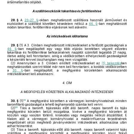
ártalmatlanítás céljából.
A szállítóeszközök takarítása és fertőtlenítése
28. §
A
23–27. §
-okban meghatározott szállításra használt járműveket és
eszközöket a szállítást követően késedelem nélkül a
46. §
-ban meghatározott
módon takarítási, fertőtlenítési eljárásnak kell alávetni.
Az intézkedések időtartama
29. §
(1)
A 3. Címben meghatározott intézkedéseket a fertőzött gazdaságnak a
46. §
-ban megállapított egy vagy több eljárás keretében végzett előzetes
takarítása és fertőtlenítése befejezésének napjától számított legalább 21 napig,
illetve addig kell fenntartani, amíg a védőkörzetben elhelyezkedő gazdaságokat
a készenléti tervvel összhangban meg nem vizsgálták.
(2)
Amennyiben a 3. Címben említett intézkedéseket az
(1) bekezdés
ben
meghatározottak szerint többé már nem kell fenntartani, a korábbi védőkörzetben
a
30. §
-ban megállapított, a megfigyelési körzetekben alkalmazandó
intézkedéseket kell alkalmazni.
4. CÍM
A MEGFIGYELÉSI KÖRZETBEN ALKALMAZANDÓ INTÉZKEDÉSEK
59
30. §
(1)
A megfigyelési körzetben a vármegyei kormányhivatalnak minden
baromfitartó gazdaságot a lehető leghamarabb számba kell venni.
60
(2)
Tilos a baromfi, tojásrakás előtt álló baromfi, napos baromfi és tojás
megfigyelési körzeten belüli mozgatása, kivéve a megfigyelési körzeten át
közúton vagy vasúton történő, kirakodás vagy megállás nélküli átszállítást. E
tilalom alól a vármegyei kormányhivatal a madárinfluenza terjedésének
megelőzését célzó megfelelő járványvédelmi intézkedések alkalmazása után
adhat felmentést.
(3)
Tilos a baromfi, tojásrakás előtt álló baromfi, napos baromfi valamint tojás
szállítása a megfigyelési körzetből a megfigyelési körzeten kívül fekvő