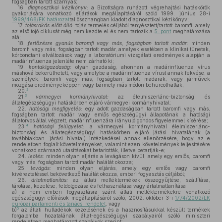
fogságban tartott szárnyas;
16.
diagnosztikai kézikönyv:
a Bizottságra ruházott végrehajtási hatáskörök
gyakorlására vonatkozó eljárások megállapításáról szóló 1999. június 28-i
1999/468/EK határozat
tal összhangban kiadott diagnosztikai kézikönyv;
17.
tojásrakás előtt álló:
tojás termelés céljából tenyésztett/tartott baromfi, amely
az első tojó ciklusát még nem kezdte el és nem tartozik a
5. pont
meghatározása
alá;
18.
fertőzésre gyanús baromfi vagy más, fogságban tartott madár:
minden
baromfi vagy más, fogságban tartott madár, amelyek esetében a klinikai tünetek,
kórbonctani elváltozások vagy a laboratóriumi vizsgálati eredmények alapján a
madárinfluenza jelenléte nem zárható ki;
19.
kontaktgazdaság:
olyan gazdaság, ahonnan a madárinfluenza vírus
máshová bekerülhetett, vagy amelybe a madárinfluenza vírust annak fekvése, a
személyek, baromfi vagy más, fogságban tartott madarak, vagy járművek
mozgása eredményeképpen vagy bármely más módon behurcolhatták;
2
20.
3
21.
vármegyei kormányhivatal:
az élelmiszerlánc-biztonsági és
állategészségügyi hatáskörben eljáró vármegyei kormányhivatal;
22.
hatósági megfigyelés:
egy adott gazdaságban tartott baromfi vagy más,
fogságban tartott madár vagy emlős egészségügyi állapotának a hatósági
állatorvos által végzett, madárinfluenzára irányuló gondos figyelemmel kísérése;
4
23.
hatósági felügyelet:
a vármegyei kormányhivatal élelmiszerlánc-
biztonsági és állategészségügyi hatáskörben eljáró járási hivatalának (a
továbbiakban: járási hivatal) intézkedései annak ellenőrzésére, hogy az e
rendeletben foglalt követelményeket, valamint ezen követelmények teljesítésére
vonatkozó származó utasításokat betartották, illetve betartják-e;
24.
leölés:
minden olyan eljárás a levágáson kívül, amely egy emlős, baromfi
vagy más, fogságban tartott madár halálát okozza;
25.
levágás:
minden olyan eljárás, amely egy emlős vagy baromfi
kivéreztetéssel bekövetkező halálát okozza, emberi fogyasztás céljából;
26.
ártalmatlanítás:
az állati melléktermékek összegyűjtése, szállítása,
tárolása, kezelése, feldolgozása és felhasználása vagy ártalmatlanítása
a)
a nem emberi fogyasztásra szánt állati melléktermékekre vonatkozó
egészségügyi előírások megállapításáról szóló, 2002. október 3-i
1774/2002/EK
európai parlamenti és tanácsi rendelet
, vagy
5
b)
az állati hulladékok kezelésének és a hasznosításukkal készült termékek
forgalomba hozatalának állat-egészségügyi szabályairól szóló miniszteri
rendeletben meghatározott szabályok szerint;