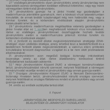
6
27.
elsődleges járványkitörés:
olyan járványkitörés, amely járványtanilag nem
kapcsolódik azonos vármegyében korábban előfordult kitöréshez, vagy egy másik
vármegyében történt első járványkitörés;
7
28.
járványkitörés gyanúja:
ha a járási hivatal egy gazdaságban a
madárinfluenza jelenlétére gyanakszik, mert a kórokozó vírust laboratóriumban
kimutatták, de annak további tulajdonságait még nem határozták meg, vagy a
klinikai tünetek, és a kórbonctani elváltozások alapján járványkitörés
kialakulásától lehet tartani;
8
29.
járványkitörés:
madárinfluenza megállapítása valamely gazdaságban a
járási hivatal által az
1. pont
ban meghatározott kórokozó vírus kimutatásával,
illetve az elsődleges járványkitöréssel összefüggésbe hozható további
járványkitörés esetén a madárinfluenzára jellemző klinikai tünetek és
kórbonctani elváltozások alapján;
30.
a fertőzött és beoltott állatok megkülönböztetésének stratégiája (DIVA-
stratégia):
olyan védőoltás-stratégia, amely lehetővé teszi a beoltott/fertőzött és a
beoltott/nem fertőzött állatok megkülönböztetését, a vadvírus elleni antitestek
kimutatására tervezett diagnosztikai vizsgálat és a be nem oltott jelzőmadarak
alkalmazásával;
31.
járványvédelem:
azon megelőző biológiai biztonsági intézkedések
összessége, amely az állat, illetve állatállomány kórokozóval történő
fertőződésének kockázatát csökkentik;
9
32.
Helyi Járványvédelmi Központ (HJK):
a vármegyei kormányhivatalon
belüli, járványfelszámolást irányító szervezet, melynek felállítását a vármegyei
kormányhivatal vezetője rendeli el járványkitörés vagy annak gyanúja esetén;
10
33.
Országos Járványvédelmi Központ (OJK):
a Nemzeti Élelmiszerlánc-
biztonsági Hivatalon belüli, járványfelszámolást irányító országos szervezet,
melynek felállítását az országos főállatorvos rendeli el járványkitörés vagy annak
gyanúja esetén;
34.
emlős:
az emlősök osztályába tartozó állat.
II. Fejezet
JÁRVÁNYVÉDELEM, MEGFIGYELÉS (SURVEILLANCE),
BEJELENTÉSEK ÉS JÁRVÁNYÜGYI VIZSGÁLATOK
11