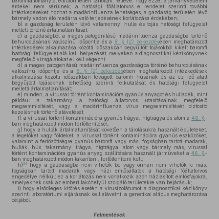
baromfiállománytól elkülönítetten tartottak, feltéve, hogy ezzel a járványvédelem
érdekei nem sérülnek; a hatósági főállatorvos e rendelet szerinti további
intézkedéseket hozhat a madárinfluenza lehetséges, a gazdaság területén lévő
bármely vadon élő madárra való terjedésének korlátozása érdekében;
b)
a gazdaság területén lévő valamennyi hulla és tojás hatósági felügyelet
mellett történő ártalmatlanítását;
c)
a gazdaságból a magas patogenitású madárinfluenza gazdaságba történő
behurcolásának valószínű időpontja és a
8. § (2) bekezdés
ében meghatározott
intézkedések alkalmazása közötti időszakban begyűjtött tojásokból kikelt baromfi
hatósági felügyelet alá kell helyezését, melyeken a diagnosztikai kézikönyvnek
megfelelő vizsgálatokat el kell végezni;
d)
a magas patogenitású madárinfluenza gazdaságba történő behurcolásának
valószínű időpontja és a
8. § (2) bekezdés
ében meghatározott intézkedések
alkalmazása közötti időszakban levágott baromfi húsának és az ez idő alatt
begyűjtött tojásoknak lehetőség szerinti felkutatását és hatósági felügyelet
melletti ártalmatlanítását;
e)
minden, a vírussal történt kontaminációra gyanús anyagot és hulladék, mint
például a takarmány a hatósági állatorvos utasításainak megfelelő
megsemmisítését, vagy a madárinfluenza vírus megsemmisítését biztosító
kezelésnek történő alávetését;
f)
a vírussal történt kontaminációra gyanús trágya, hígtrágya és alom a
46. §
-
ban meghatározott módon fertőtlenítését;
g)
hogy a hullák ártalmatlanítását követően a tárolásukra használt épületeket,
a legelőket vagy földeket, a vírussal történt kontaminációra gyanús eszközöket,
valamint a fertőzöttségre gyanús baromfi vagy más, fogságban tartott madarak,
hullák, hús, takarmány, trágya, hígtrágya, alom vagy bármely más, vírussal
történt kontaminációra gyanús anyag szállítására használt járműveket a
46. §
-
ban meghatározott módon takarítani, fertőtleníteni kell;
34
h)
hogy a gazdaságba nem vihetők be vagy onnan nem vihetők ki más,
fogságban tartott madarak vagy házi emlősállatok a hatósági főállatorvos
engedélye nélkül; ez a korlátozás nem vonatkozik azon háziasított emlősfajokra,
amelyeknek csak az emberi lakóhelyül szolgáló területekre van bejárásuk;
i)
hogy elsődleges kitörés esetén a vírusizolátumot a diagnosztikai kézikönyv
szerinti laboratóriumi eljárásnak kell alávetni, a genetikai altípus meghatározása
céljából.
Felmentések