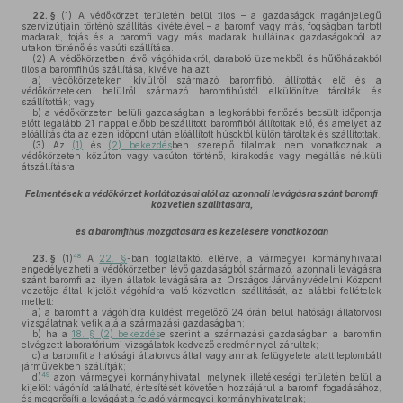
22. §
(1)
A védőkörzet területén belül tilos – a gazdaságok magánjellegű
szervizútjain történő szállítás kivételével – a baromfi vagy más, fogságban tartott
madarak, tojás és a baromfi vagy más madarak hulláinak gazdaságokból az
utakon történő és vasúti szállítása.
(2)
A védőkörzetben lévő vágóhidakról, daraboló üzemekből és hűtőházakból
tilos a baromfihús szállítása, kivéve ha azt:
a)
védőkörzeteken kívülről származó baromfiból állították elő és a
védőkörzeteken belülről származó baromfihústól elkülönítve tárolták és
szállították; vagy
b)
a védőkörzeten belüli gazdaságban a legkorábbi fertőzés becsült időpontja
előtt legalább 21 nappal előbb beszállított baromfiból állítottak elő, és amelyet az
előállítás óta az ezen időpont után előállított húsoktól külön tároltak és szállítottak.
(3)
Az
(1)
és
(2) bekezdés
ben szereplő tilalmak nem vonatkoznak a
védőkörzeten közúton vagy vasúton történő, kirakodás vagy megállás nélküli
átszállításra.
Felmentések a védőkörzet korlátozásai alól az azonnali levágásra szánt baromfi
közvetlen szállítására,
és a baromfihús mozgatására és kezelésére vonatkozóan
48
23. §
(1)
A
22. §
-ban foglaltaktól eltérve, a vármegyei kormányhivatal
engedélyezheti a védőkörzetben lévő gazdaságból származó, azonnali levágásra
szánt baromfi az ilyen állatok levágására az Országos Járványvédelmi Központ
vezetője által kijelölt vágóhídra való közvetlen szállítását, az alábbi feltételek
mellett:
a)
a baromfit a vágóhídra küldést megelőző 24 órán belül hatósági állatorvosi
vizsgálatnak vetik alá a származási gazdaságban;
b)
ha a
18. § (2) bekezdés
e szerint a származási gazdaságban a baromfin
elvégzett laboratóriumi vizsgálatok kedvező eredménnyel zárultak;
c)
a baromfit a hatósági állatorvos által vagy annak felügyelete alatt leplombált
járművekben szállítják;
49
d)
azon vármegyei kormányhivatal, melynek illetékeségi területén belül a
kijelölt vágóhíd található, értesítését követően hozzájárul a baromfi fogadásához,
és megerősíti a levágást a feladó vármegyei kormányhivatalnak;