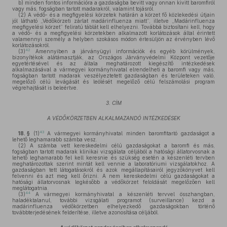
b)
minden fontos információra a gazdaságba bevitt vagy onnan kivitt baromfiról
vagy más, fogságban tartott madarakról, valamint tojásról.
(2)
A védő- és a megfigyelési körzetek határán a körzet fő közlekedési útjain
jól látható „Védőkörzeti zárlat madárinfluenza miatt”, illetve „Madárinfluenza
megfigyelési körzet” feliratú táblát kell elhelyezni. Továbbá biztosítani kell, hogy
a védő- és a megfigyelési körzetekben alkalmazott korlátozások által érintett
valamennyi személy a helyben szokásos módon értesüljön az érvényben lévő
korlátozásokról.
42
(3)
Amennyiben a járványügyi információk és egyéb körülmények,
bizonyítékok alátámasztják, az Országos Járványvédelmi Központ vezetője
egyetértésével és az általa meghatározott kiegészítő intézkedések
alkalmazásával a vármegyei kormányhivatal elrendelheti a baromfi vagy más,
fogságban tartott madarak veszélyeztetett gazdaságban és területeken való,
megelőző célú levágását és leölését megelőző célú felszámolási program
végrehajtását is beleértve.
3. CÍM
A VÉDŐKÖRZETBEN ALKALMAZANDÓ INTÉZKEDÉSEK
43
18. §
(1)
A vármegyei kormányhivatal minden baromfitartó gazdaságot a
lehető leghamarabb számba vesz.
(2)
A számba vett kereskedelmi célú gazdaságokat a baromfi és más,
fogságban tartott madarak klinikai vizsgálata céljából a hatósági állatorvosnak a
lehető leghamarabb fel kell keresnie és szükség esetén a készenléti tervben
meghatározottak szerint mintát kell vennie a laboratóriumi vizsgálatokhoz. A
gazdaságban tett látogatásokról és azok megállapításairól jegyzőkönyvet kell
felvenni és azt meg kell őrizni. A nem kereskedelmi célú gazdaságokat a
hatósági állatorvosnak legkésőbb a védőkörzet feloldását megelőzően kell
meglátogatnia.
44
(3)
A vármegyei kormányhivatal a készenléti tervvel összhangban,
haladéktalanul, további vizsgálati programot (surveillance) kezd a
madárinfluenza védőkörzetben elhelyezkedő gazdaságokban történő
továbbterjedésének felderítése, illetve azonosítása céljából.