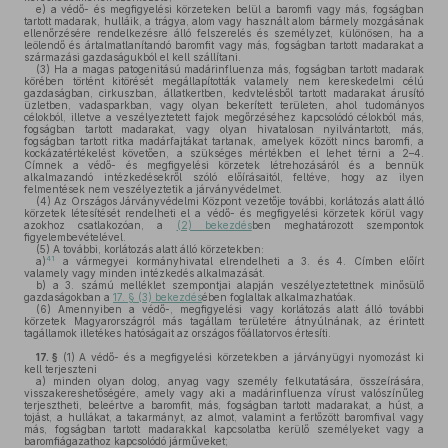
e)
a védő- és megfigyelési körzeteken belül a baromfi vagy más, fogságban
tartott madarak, hulláik, a trágya, alom vagy használt alom bármely mozgásának
ellenőrzésére rendelkezésre álló felszerelés és személyzet, különösen, ha a
leölendő és ártalmatlanítandó baromfit vagy más, fogságban tartott madarakat a
származási gazdaságukból el kell szállítani.
(3)
Ha a magas patogenitású madárinfluenza más, fogságban tartott madarak
körében történt kitörését megállapították valamely nem kereskedelmi célú
gazdaságban, cirkuszban, állatkertben, kedvtelésből tartott madarakat árusító
üzletben, vadasparkban, vagy olyan bekerített területen, ahol tudományos
célokból, illetve a veszélyeztetett fajok megőrzéséhez kapcsolódó célokból más,
fogságban tartott madarakat, vagy olyan hivatalosan nyilvántartott, más,
fogságban tartott ritka madárfajtákat tartanak, amelyek között nincs baromfi, a
kockázatértékelést követően, a szükséges mértékben el lehet térni a 2–4.
Címnek a védő- és megfigyelési körzetek létrehozásáról és a bennük
alkalmazandó intézkedésekről szóló előírásaitól, feltéve, hogy az ilyen
felmentések nem veszélyeztetik a járványvédelmet.
(4)
Az Országos Járványvédelmi Központ vezetője további, korlátozás alatt álló
körzetek létesítését rendelheti el a védő- és megfigyelési körzetek körül vagy
azokhoz csatlakozóan, a
(2) bekezdés
ben meghatározott szempontok
figyelembevételével.
(5)
A további, korlátozás alatt álló körzetekben:
41
a)
a vármegyei kormányhivatal elrendelheti a 3. és 4. Címben előírt
valamely vagy minden intézkedés alkalmazását.
b)
a 3. számú melléklet szempontjai alapján veszélyeztetettnek minősülő
gazdaságokban a
17. § (3) bekezdés
ében foglaltak alkalmazhatóak.
(6)
Amennyiben a védő-, megfigyelési vagy korlátozás alatt álló további
körzetek Magyarországról más tagállam területére átnyúlnának, az érintett
tagállamok illetékes hatóságait az országos főállatorvos értesíti.
17. §
(1)
A védő- és a megfigyelési körzetekben a járványügyi nyomozást ki
kell terjeszteni
a)
minden olyan dolog, anyag vagy személy felkutatására, összeírására,
visszakereshetőségére, amely vagy aki a madárinfluenza vírust valószínűleg
terjesztheti, beleértve a baromfit, más, fogságban tartott madarakat, a húst, a
tojást, a hullákat, a takarmányt, az almot, valamint a fertőzött baromfival vagy
más, fogságban tartott madarakkal kapcsolatba kerülő személyeket vagy a
baromfiágazathoz kapcsolódó járműveket;