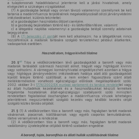
a tulajdonosnak haladéktalanul jelentenie kell a járási hivatalnak, amely
elvégezteti a szükséges vizsgálatokat.
(7)
A gazdaságba belépő vagy onnan távozó valamennyi személynek be kell
tartania a madárinfluenza terjedésének megakadályozását célzó járványvédelmi
intézkedéseket, különös tekintettel:
a)
a gazdaságban használatos öltözet cseréjére,
b)
a gazdaság bejáratában történő kéz- és lábfertőtlenítésre, valamint
c)
a látogatási naplóba valamennyi a gazdaságba belépő személy adatainak
bejegyzésére.
(8)
A
(7) bekezdés c) pont
ját nem kell alkalmazni, ha a látogatóknak nincs
hozzáférésük a madarak tartására szolgáló területekhez például állatkertek,
vadasparkok esetében.
Használt alom, trágya kiviteli tilalma
47
20. §
Tilos a védőkörzetekben lévő gazdaságokból a baromfi vagy más
madarak tartásából származó használt almot, trágyát vagy hígtrágyát kivinni
vagy szétszórni. A vármegyei kormányhivatal engedélyezheti azonban a trágya
vagy hígtrágya járványvédelmi intézkedések hatálya alatt álló gazdaságokból
kijelölt telepre történő szállítását, a nem emberi fogyasztásra szánt állati
melléktermékekre vonatkozó egészségügyi előírások megállapításáról szóló,
2002. október 3-i
1774/2002/EK európai parlamenti és tanácsi rendelet
tel vagy
az állati hulladékok kezelésének és a hasznosításukkal készült termékek
forgalomba hozatalának állat-egészségügyi szabályairól szóló miniszteri
rendeletben foglaltakkal összhangban a madárinfluenza vírusok lehetséges
jelenlétének megszüntetését szolgáló kezelés vagy későbbi kezelés célját
szolgáló köztes tárolás céljából.
21. §
(1)
A védőkörzetben tilos a baromfi vagy más, fogságban tartott madarak
vásárainak, piacainak, kiállításainak vagy egyéb csoportos bemutatásának,
illetve versenyének a rendezése.
(2)
A védőkörzetben tilos a baromfi vagy más, fogságban tartott madarak
vadállomány újratelepítése céljából történő szabadon engedése.
A baromfi, tojás, baromfihús és állati hullák szállításának tilalma