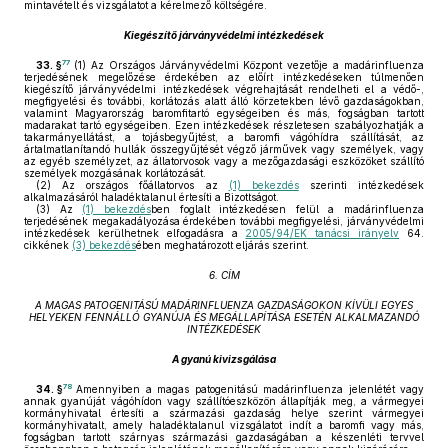
mintavételt és vizsgálatot a kérelmező költségére.
Kiegészítő járványvédelmi intézkedések
77
33. §
(1)
Az Országos Járványvédelmi Központ vezetője a madárinfluenza
terjedésének megelőzése érdekében az előírt intézkedéseken túlmenően
kiegészítő járványvédelmi intézkedések végrehajtását rendelheti el a védő-,
megfigyelési és további, korlátozás alatt álló körzetekben lévő gazdaságokban,
valamint Magyarország baromfitartó egységeiben és más, fogságban tartott
madarakat tartó egységeiben. Ezen intézkedések részletesen szabályozhatják a
takarmányellátást, a tojásbegyűjtést, a baromfi vágóhídra szállítását, az
ártalmatlanítandó hullák összegyűjtését végző járművek vagy személyek, vagy
az egyéb személyzet, az állatorvosok vagy a mezőgazdasági eszközöket szállító
személyek mozgásának korlátozását.
(2)
Az országos főállatorvos az
(1) bekezdés
szerinti intézkedések
alkalmazásáról haladéktalanul értesíti a Bizottságot.
(3)
Az
(1) bekezdés
ben foglalt intézkedésen felül a madárinfluenza
terjedésének megakadályozása érdekében további megfigyelési, járványvédelmi
intézkedések kerülhetnek elfogadásra a
2005/94/EK tanácsi irányelv
64.
cikkének
(3) bekezdés
ében meghatározott eljárás szerint.
6. CÍM
A MAGAS PATOGENITÁSÚ MADÁRINFLUENZA GAZDASÁGOKON KÍVÜLI EGYES
HELYEKEN FENNÁLLÓ GYANÚJA ÉS MEGÁLLAPÍTÁSA ESETÉN ALKALMAZANDÓ
INTÉZKEDÉSEK
A gyanú kivizsgálása
78
34. §
Amennyiben a magas patogenitású madárinfluenza jelenlétét vagy
annak gyanúját vágóhídon vagy szállítóeszközön állapítják meg, a vármegyei
kormányhivatal értesíti a származási gazdaság helye szerint vármegyei
kormányhivatalt, amely haladéktalanul vizsgálatot indít a baromfi vagy más,
fogságban tartott szárnyas származási gazdaságában a készenléti tervvel