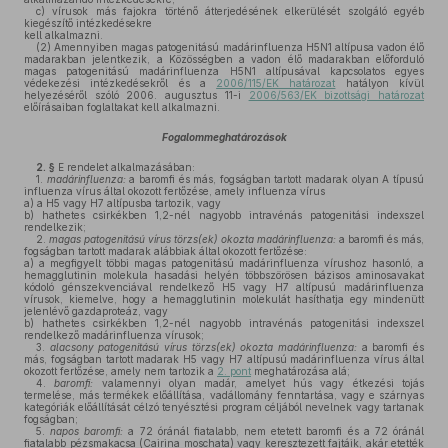
c)
vírusok más fajokra történő átterjedésének elkerülését szolgáló egyéb
kiegészítő intézkedésekre
kell alkalmazni.
(2)
Amennyiben magas patogenitású madárinfluenza H5N1 altípusa vadon élő
madarakban jelentkezik, a Közösségben a vadon élő madarakban előforduló
magas patogenitású madárinfluenza H5N1 altípusával kapcsolatos egyes
védekezési intézkedésekről és a
2006/115/EK határozat
hatályon kívül
helyezéséről szóló 2006. augusztus 11-i
2006/563/EK bizottsági határozat
előírásaiban foglaltakat kell alkalmazni.
Fogalommeghatározások
2. §
E rendelet alkalmazásában:
1.
madárinfluenza:
a baromfi és más, fogságban tartott madarak olyan A típusú
influenza vírus által okozott fertőzése, amely influenza vírus
a)
a H5 vagy H7 altípusba tartozik, vagy
b)
hathetes csirkékben 1,2-nél nagyobb intravénás patogenitási indexszel
rendelkezik;
2.
magas patogenitású vírus törzs(ek) okozta madárinfluenza:
a baromfi és más,
fogságban tartott madarak alábbiak által okozott fertőzése:
a)
a megfigyelt többi magas patogenitású madárinfluenza vírushoz hasonló, a
hemagglutinin molekula hasadási helyén többszörösen bázisos aminosavakat
kódoló génszekvenciával rendelkező H5 vagy H7 altípusú madárinfluenza
vírusok, kiemelve, hogy a hemagglutinin molekulát hasíthatja egy mindenütt
jelenlévő gazdaproteáz, vagy
b)
hathetes csirkékben 1,2-nél nagyobb intravénás patogenitási indexszel
rendelkező madárinfluenza vírusok;
3.
alacsony patogenitású vírus törzs(ek) okozta madárinfluenza:
a baromfi és
más, fogságban tartott madarak H5 vagy H7 altípusú madárinfluenza vírus által
okozott fertőzése, amely nem tartozik a
2. pont
meghatározása alá;
4.
baromfi:
valamennyi olyan madár, amelyet hús vagy étkezési tojás
termelése, más termékek előállítása, vadállomány fenntartása, vagy e szárnyas
kategóriák előállítását célzó tenyésztési program céljából nevelnek vagy tartanak
fogságban;
5.
napos baromfi:
a 72 óránál fiatalabb, nem etetett baromfi és a 72 óránál
fiatalabb pézsmakacsa (Cairina moschata) vagy keresztezett fajtáik, akár etették