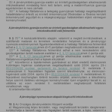
(5)
A járványkitörés gyanúja esetén az érintett gazdaságokban alkalmazandó
intézkedéseket mindaddig fenn kell tartani, amíg a madárinfluenza gyanúja
egyértelműen ki nem zárható.
27
(6)
A hatósági főállatorvos a betegség gyanújának hatósági megállapításáról
haladéktalanul értesíti az érintett önkormányzat (fővárosban a fővárosi kerületi
önkormányzat) jegyzőjét és a népegészségügyi hatáskörében eljáró vármegyei
kormányhivatalt.
A járványkitörés gyanúja esetén az érintett gazdaságban alkalmazható egyes
intézkedésektől való felmentés
28
9. §
(1)
A kockázatértékelés alapján, valamint a megtett óvintézkedések, a
szállítandó madarak és termékek rendeltetési helyének és a járványügyi
nyomozás eredményeinek figyelembevételével a hatósági főállatorvos felmentést
adhat a
8. § (2) bekezdés
ének d)–f) pontjában meghatározott intézkedések alól.
29
(2)
A hatósági főállatorvos felmentést adhat a nem kereskedelmi célú
gazdaságokban tartott madarak esetében a
8. § (2) bekezdés
ének i) pontja alól.
30
(3)
A
8. § (2) bekezdés
ének g) pontja alkalmazása esetén a hatósági
főállatorvos engedélyezheti a tojások elküldését
31
a)
közvetlenül a tojástermékek gyártásával az állati eredetű élelmiszerek
különleges higiéniai szabályainak megállapításáról szóló 2004. április 29-i
853/2004/EK európai parlamenti és tanácsi rendelet
III. melléklete X.
szakaszának II. fejezetében foglaltak szerint létesítménybe, az élelmiszer-
higiéniáról szóló 2004. április 29-i
852/2004/EK rendelet
II. mellékletének XI.
fejezetével összhangban történő kezelés céljából, amennyiben a létesítmény
helye szerinti illetékes vármegyei kormányhivatal ilyen engedélyt bocsát ki, az
utóbbira az ezen rendelet II. mellékletében meghatározott feltételek
vonatkoznak, vagy
b)
ártalmatlanítás céljából.
A járványügyi nyomozáson alapuló kiegészítő intézkedések
10. §
Az Országos Járványvédelmi Központ vezetője
a)
Magyarország teljes területén, vagy meghatározott területén ideiglenesen
korlátozhatja a baromfi vagy más fogságban tartott madarak, a tojás, valamint a