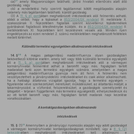
37
ca)
amely Magyarországon található, járási hivatali ellenőrzés alatt álló
gazdaság, vagy
cb)
a rendeltetési hely szerinti tagállammal kötött megállapodás alapján
valamely más tagállamban található, kijelölt gazdaság.
(3)
A
11. § d) pont
jában meghatározott intézkedések alól felmentés adható,
abból a célból, hogy a tojásokat a
853/2004/EK rendelet
III. melléklete X.
szakaszának II. fejezetében foglaltak szerint közvetlenül tojástermékek
gyártásával foglalkozó létesítménybe küldjék, és a
852/2004/EK rendelet
II.
mellékletének XI. fejezetében leírt kezelésnek vessék alá. Minden ilyen
engedélyezés az ezen rendelet 2. számú mellékletében
meghatározott feltételek
mellett történhet.
Különálló termelési egységekben alkalmazandó intézkedések
38
14. §
A magas patogenitású madárinfluenza olyan gazdaságban
bekövetkező kitörése esetén, amely két vagy több különálló termelési egységből
áll a
11. § a) pont
jában meghatározott intézkedések alól a vármegyei
kormányhivatal felmentést adhat a baromfit vagy más, fogságban tartott
madarakat tartó azon termelési egységek számára, amelyekben a magas
patogenitású madárinfluenza gyanúja nem áll fenn. A felmentés nem
veszélyeztetheti a járványvédelmi intézkedéseket és csak akkor alkalmazható,
ha a hatósági állatorvos vizsgálat igazolja, hogy a termelési egységek –
figyelembe véve szerkezetüket, méretüket, működésüket, az állattartás módját, a
takarmányozást, a vízforrást, felszerelésüket, a gazdaságok személyzetét és
látogatóit – teljesen függetlenek más termelési egységektől, elhelyezkedésük és
az ott tartott baromfi vagy más, fogságban tartott madarak napi kezelése
vonatkozásában.
A kontaktgazdaságokban alkalmazandó
intézkedések
39
15. §
(1)
Amennyiben a járványügyi nyomozás alapján egy adott gazdaságot
a vármegyei kormányhivatal kontaktgazdaságnak minősített, úgy a
8. § (2)
bekezdés
ében meghatározott intézkedéseket kell alkalmazni e