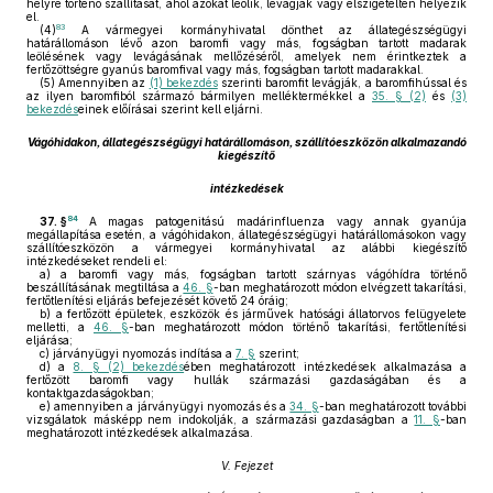
helyre történő szállítását, ahol azokat leölik, levágják vagy elszigetelten helyezik
el.
83
(4)
A vármegyei kormányhivatal dönthet az állategészségügyi
határállomáson lévő azon baromfi vagy más, fogságban tartott madarak
leölésének vagy levágásának mellőzéséről, amelyek nem érintkeztek a
fertőzöttségre gyanús baromfival vagy más, fogságban tartott madarakkal.
(5)
Amennyiben az
(1) bekezdés
szerinti baromfit levágják, a baromfihússal és
az ilyen baromfiból származó bármilyen melléktermékkel a
35. § (2)
és
(3)
bekezdés
einek előírásai szerint kell eljárni.
Vágóhidakon, állategészségügyi határállomáson, szállítóeszközön alkalmazandó
kiegészítő
intézkedések
84
37. §
A magas patogenitású madárinfluenza vagy annak gyanúja
megállapítása esetén, a vágóhidakon, állategészségügyi határállomásokon vagy
szállítóeszközön a vármegyei kormányhivatal az alábbi kiegészítő
intézkedéseket rendeli el:
a)
a baromfi vagy más, fogságban tartott szárnyas vágóhídra történő
beszállításának megtiltása a
46. §
-ban meghatározott módon elvégzett takarítási,
fertőtlenítési eljárás befejezését követő 24 óráig;
b)
a fertőzött épületek, eszközök és járművek hatósági állatorvos felügyelete
melletti, a
46. §
-ban meghatározott módon történő takarítási, fertőtlenítési
eljárása;
c)
járványügyi nyomozás indítása a
7. §
szerint;
d)
a
8. § (2) bekezdés
ében meghatározott intézkedések alkalmazása a
fertőzött baromfi vagy hullák származási gazdaságában és a
kontaktgazdaságokban;
e)
amennyiben a járványügyi nyomozás és a
34. §
-ban meghatározott további
vizsgálatok másképp nem indokolják, a származási gazdaságban a
11. §
-ban
meghatározott intézkedések alkalmazása.
V. Fejezet