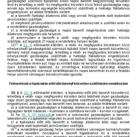
gazdaságból származó tojásokból kikelt napos baromfi Magyarország területén
lévő és lehetőleg a védő- és megfigyelési körzeten kívül fekvő gazdaságba vagy
annak egy termelési egységébe közvetlenül szállítható a hatósági főállatorvos
engedélyével, az alábbi feltételek mellett:
a)
a baromfit hatósági állatorvos által vagy annak felügyelete alatt leplombált
járművekben szállítják;
b)
megfelelő járványvédelmi intézkedéseket alkalmaznak a szállítás során és
a rendeltetési gazdaságban;
c)
a rendeltetési gazdaságot a napos baromfi megérkezése után hatósági
állatorvosi megfigyelés alá helyezik;
d)
amennyiben a baromfit a védő- vagy megfigyelési körzeten kívülre
szállítják, azt legalább 21 napig a rendeltetési helyen tartják.
54
(2)
A
22. §
előírásaitól eltérően, a védő- és megfigyelési körzeteken kívül
elhelyezkedő gazdaságokból származó tojásból kikelt napos baromfi közvetlenül,
bármely másik magyarországi, lehetőleg a védő- és megfigyelési körzeten kívül
elhelyezkedő gazdaságba szállítható a hatósági főállatorvos engedélyével,
feltéve, hogy a feladó keltető képes biztosítani logisztikája és higiénikus
munkafeltételei révén azt, hogy az említett tojás ne kerülhessen érintkezésbe az
ilyen körzetekben található, és ennélfogva különböző egészségi állapotú
baromfiállományból származó keltetőtojással és napos baromfival és ezt a feladás
helye szerinti vármegyei kormányhivatal igazolta.
Felmentések a tojásrakás előtt álló baromfi közvetlen szállítására vonatkozóan
25. §
A
22. §
előírásaitól eltérően, a tojásrakás előtt álló baromfi közvetlenül,
lehetőleg a védő- vagy megfigyelési körzeten belül található olyan gazdaságba,
vagy olyan gazdaság egy termelési egységébe szállítható a hatósági főállatorvos
engedélyével, amelyben más baromfit nem tartanak, az alábbi feltételek mellett:
a)
a származási gazdaságban a hatósági állatorvos elvégzi a baromfi és más,
fogságban tartott madarak – különösen a szállításra kerülők – klinikai vizsgálatát;
b)
ha
18. § (2) bekezdés
e szerint a származási gazdaságban a baromfin
laboratóriumi vizsgálatokat végeztek és azok kedvező eredménnyel zárultak;
c)
a tojásrakás előtt álló baromfit a hatósági állatorvos által vagy annak
felügyelete alatt leplombált járművekben szállítják;
55
d)
a rendeltetési gazdaság helye szerint illetékes vármegyei kormányhivatal
értesítését követően, hozzájárul a baromfi fogadásához és a rendeltetési
gazdaságot vagy annak egy termelési egységét a tojásrakás előtt álló baromfi