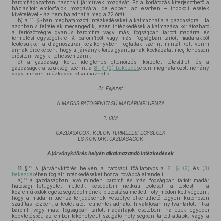
baromfiágazatban használt járművek mozgását. Ez a korlátozás kiterjeszthető a
háziasított emlősfajok mozgására, de ebben az esetben – indokolt esetek
kivételével – az nem haladhatja meg a 72 órát;
b)
a
11. §
-ban meghatározott intézkedéseket alkalmazhatja a gazdaságra. Ha
azonban a feltételek megengedik, ezen intézkedések alkalmazása korlátozható
a fertőzöttségre gyanús baromfira vagy más, fogságban tartott madárra és
termelési egységeikre. A baromfiból vagy más, fogságban tartott madarakból
leölésükkor a diagnosztikai kézikönyvben foglaltak szerint mintát kell venni
annak érdekében, hogy a járványkitörés gyanújának kockázatát meg lehessen
erősíteni vagy ki lehessen zárni;
c)
a gazdaság körül ideiglenes ellenőrzési körzetet létesíthet, és a
gazdaságokra szükség szerint a
8. § (2) bekezdés
ében meghatározott néhány
vagy minden intézkedést alkalmazhatja.
IV. Fejezet
A MAGAS PATOGENITÁSÚ MADÁRINFLUENZA
1. CÍM
GAZDASÁGOK, KÜLÖN TERMELÉSI EGYSÉGEK
ÉS KONTAKTGAZDASÁGOK
A járványkitörés helyén alkalmazandó intézkedések
32
11. §
A járványkitörés helyén a hatósági főállatorvos a
8. § (2)
és
(3)
bekezdés
ében foglalt intézkedéseket hozza, továbbá elrendeli
33
a)
a gazdaságban lévő minden baromfi és más, fogságban tartott madár
hatósági felügyelet melletti, késedelem nélküli leölését; a leölést – a
közreműködők egészségvédelmének biztosítása mellett – oly módon kell végezni,
hogy a madárinfluenza terjedésének veszélye elkerülhető legyen, különösen
szállítás közben; a leölés alól felmentés adható, hivatalosan nyilvántartott ritka
baromfi vagy más, fogságban tartott madárfajok esetében, ha ezek egyedei
kedvtelésből, az ember lakóhelyéül szolgáló helyiségben tartott állatok, vagy a