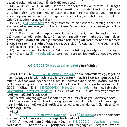
szolgáló bekerített területen történő kitörése esetén.
(4)
A 3. és 4. Cím alatt szereplő rendelkezésektől eltérve, a magas
patogenitású madárinfluenza kitörése esetén kockázatértékelés alapján az
Országos Járványvédelmi Központ vezetője külön intézkedéseket vezethet be a
versenygalambok védő- és megfigyelési körzetekbe, azokból és azokon belül
történő mozgása vonatkozásában.
(5)
Az
(1)–(4) bekezdés
ben meghatározott felmentéseket kizárólag abban az
esetben lehet engedélyezni, ha az ilyen felmentések nem veszélyeztetik a
járványvédelmet.
70
(6)
Olyan baromfit (napos baromfit is beleértve), más, fogságban tartott
szárnyast, keltető tojást, használt almot, trágyát vagy hígtrágyát, ami olyan
gazdaságból származik, amely számára ezen paragrafus értelmében felmentést
engedélyeztek, nem lehet Magyarországon kívül forgalmazni, kivéve, ha ettől
eltérő bizottsági határozat születik.
(7)
Az országos főállatorvos 24 órán belül tájékoztatja a Bizottságot,
amennyiben az
(1)–(4) bekezdés
ekben meghatározott felmentés engedélyezésre
kerül.
71
A
616/2009/EK bizottsági rendelet
végrehajtása
72
32/A. §
(1)
A
2005/94/EK tanácsi irányelv
nek a baromfitartó egységek és
más, fogságban tartott madarakat tartó egységek madárinfluenza szempontjából
történő jóváhagyása, valamint az említett egységekben hozott további biológiai
biztonsági megelőző intézkedések tekintetében történő végrehajtásáról szóló,
2009. július 13-i
616/2009/EK bizottsági rendelet
(a továbbiakban:
616/2009/EK bizottsági rendelet
) 3. és 4., valamint 6–8. cikkeiben meghatározott
illetékes hatósági feladatokat
73
a)
a tevékenység gyakorlásának helye szerinti vármegyei kormányhivatal,
74
b)
amennyiben a tevékenység gyakorlásának helye több vármegyei
kormányhivatal illetékességi területébe tartozik, úgy a Nemzeti Élelmiszerlánc-
biztonsági Hivatal
végzi.
75
(2)
A
616/2009/EK bizottsági rendelet
9. cikk
(1) bekezdés
e szerinti feladatot
a Nemzeti Élelmiszerlánc-biztonsági Hivatal látja el.
76
(3)
A megyei kormányhivatal végzi a
616/2009/EK bizottsági rendelet
Melléklete 3. Részének 4. pontjában leírt megfigyelési program szerinti