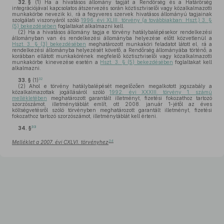
32. §
(1)
Ha a hivatásos állomány tagját a Rendőrség és a Határőrség
integrációjával kapcsolatos átszervezés során köztisztviselői vagy közalkalmazotti
munkakörbe nevezik ki, rá a fegyveres szervek hivatásos állományú tagjainak
szolgálati viszonyáról szóló
1996. évi XLIII. törvény (a továbbiakban: Hszt.) 3. §
(5) bekezdésében
foglaltakat alkalmazni kell.
(2)
Ha a hivatásos állomány tagja e törvény hatálybalépésekor rendelkezési
állományban van és rendelkezési állományba helyezése előtt közvetlenül a
Hszt. 3. § (3) bekezdésében
meghatározott munkaköri feladatot látott el, rá a
rendelkezési állományba helyezését követő, a Rendőrség állományába történő, a
korábban ellátott munkakörének megfelelő köztisztviselői vagy közalkalmazotti
munkakörbe kinevezése esetén a
Hszt. 3. § (5) bekezdésében
foglaltakat kell
alkalmazni.
32
33. §
(1)
(2)
Ahol e törvény hatálybalépését megelőzően megalkotott jogszabály a
közalkalmazottak jogállásáról szóló
1992. évi XXXIII. törvény 1. számú
mellékletében
meghatározott garantált illetményt, fizetési fokozathoz tartozó
szorzószámot, illetménytáblát említ, ott 2008. január 1-jétől az éves
költségvetésről szóló törvényben meghatározott garantált illetményt, fizetési
fokozathoz tartozó szorzószámot, illetménytáblát kell érteni.
33
34. §
34
Melléklet a 2007. évi CXLVI. törvényhez