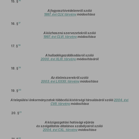
16
15. §
A fogyasztóvédelemről szóló
1997. évi CLV. törvény
módosítása
17
16. §
A közhasznú szervezetekről szóló
1997. évi CLVI. törvény
módosítása
18
17. §
A hulladékgazdálkodásról szóló
2000. évi XLIII. törvény
módosításáról
19
18. §
Az élelmiszerekről szóló
2003. évi LXXXII. törvény
módosítása
20
19. §
A települési önkormányzatok többcélú kistérségi társulásáról szóló
2004. évi
CVII. törvény
módosítása
21
20. §
A közigazgatási hatósági eljárás
és szolgáltatás általános szabályairól szóló
2004. évi CXL. törvény
módosítása
22