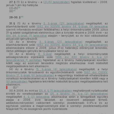
27. §
(1)
Ez a törvény – a
(2)–(5) bekezdésben
foglaltak kivételével – 2008.
január 1-jén lép hatályba.
28
(2)–(5)
29
(6)
30
28–30. §
31. §
(1)
Az e törvény
3. §-ának (21) bekezdésével
megállapított, az
államháztartásról szóló
1992. évi XXXVIII. törvény 64. §-ának (9) bekezdése
szerinti információs rendszer feltöltéséhez a helyi önkormányzatok 2008. július
31-ig adatot szolgáltatnak elektronikus úton a kincstár részére a 2008. évre – az
Áht. 64. §-ának (1) bekezdése
alapján – benyújtott, az év közi változásokkal
aktualizált igénylésükről.
(2)
Az e törvény
3. §-ának (21) bekezdésével
megállapított, az
államháztartásról szóló
1992. évi XXXVIII. törvény 64. §-a (9) bekezdésének
alkalmazására először a 2008. július 31-ei határidejű előirányzat lemondás,
illetve pótlólagos igénylés benyújtásakor kerül sor.
(3)
Az e törvény
8. §-ával
megállapított, a helyi önkormányzatok
adósságrendezési eljárásáról szóló
1996. évi XXV. törvény 4. §-a (2)
bekezdésének
f)
pontjában
foglaltakat az e törvény hatálybalépését követően
kötött vagy az azonnali beszedési megbízás alkalmazása miatt módosított
megállapodásokra kell alkalmazni.
(4)
Az e törvény
15. §-ának (4) bekezdésével
megállapított, a helyi
önkormányzatok társulásairól és együttműködéséről szóló
1997. évi CXXXV.
törvény 17. §-ának (6) bekezdésében
a vagyontárgy kiadásának elhalasztására
vonatkozó rendelkezéseket az e törvény hatálybalépését követően kötött vagy a
(6) bekezdésben
foglaltakra tekintettel módosított társulási megállapodásokra kell
alkalmazni.
31
(5)
(6)
A 2006. év mint az
Eft. 4. § (1) bekezdésében
meghatározott nyilatkozattal
érintett év vonatkozásában az
Eft. e törvény 14. §-a (2) bekezdésével
megállapított
4. § (3) bekezdése
alkalmazása során a támogatások együttes
alapja a 2006. évre bevallott, az összevont adóalapot terhelő,
adókedvezményekkel csökkentett személyi jövedelemadó 0,9%-a és az
egyházak számára a magánszemélyek által a személyi jövedelemadójukból
felajánlott 1%-ok összegének pozitív különbözete.