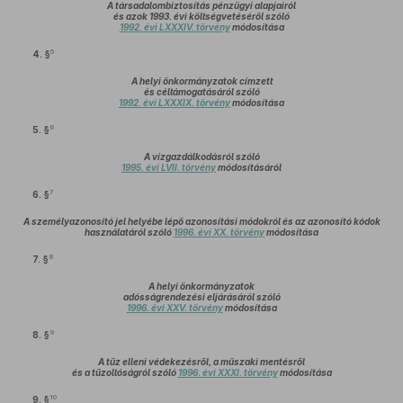
A társadalombiztosítás pénzügyi alapjairól
és azok 1993. évi költségvetéséről szóló
1992. évi LXXXIV. törvény
módosítása
5
4. §
A helyi önkormányzatok címzett
és céltámogatásáról szóló
1992. évi LXXXIX. törvény
módosítása
6
5. §
A vízgazdálkodásról szóló
1995. évi LVII. törvény
módosításáról
7
6. §
A személyazonosító jel helyébe lépő azonosítási módokról és az azonosító kódok
használatáról szóló
1996. évi XX. törvény
módosítása
8
7. §
A helyi önkormányzatok
adósságrendezési eljárásáról szóló
1996. évi XXV. törvény
módosítása
9
8. §
A tűz elleni védekezésről, a műszaki mentésről
és a tűzoltóságról szóló
1996. évi XXXI. törvény
módosítása
10
9. §