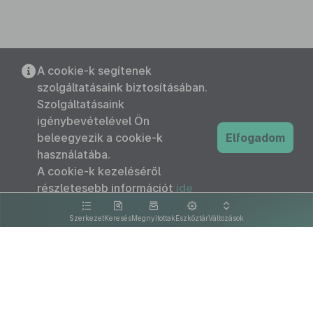
A cookie-k segítenek
szolgáltatásaink biztosításában.
Szolgáltatásaink
igénybevételével Ön
beleegyezik a cookie-k
Elfogadom
használatába.
A cookie-k kezeléséről
részletesebb információt
ide
kattintva olvashat.
Szerkezet
Keresés
Megnyitottak
Eszköztár
Változások