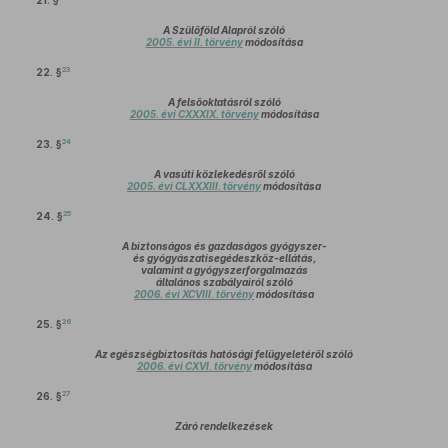
21. §
A Szülőföld Alapról szóló
2005. évi II. törvény
módosítása
23
22. §
A felsőoktatásról szóló
2005. évi CXXXIX. törvény
módosítása
24
23. §
A vasúti közlekedésről szóló
2005. évi CLXXXIII. törvény
módosítása
25
24. §
A biztonságos és gazdaságos gyógyszer-
és gyógyászatisegédeszköz-ellátás,
valamint a gyógyszerforgalmazás
általános szabályairól szóló
2006. évi XCVIII. törvény
módosítása
26
25. §
Az egészségbiztosítás hatósági felügyeletéről szóló
2006. évi CXVI. törvény
módosítása
27
26. §
Záró rendelkezések