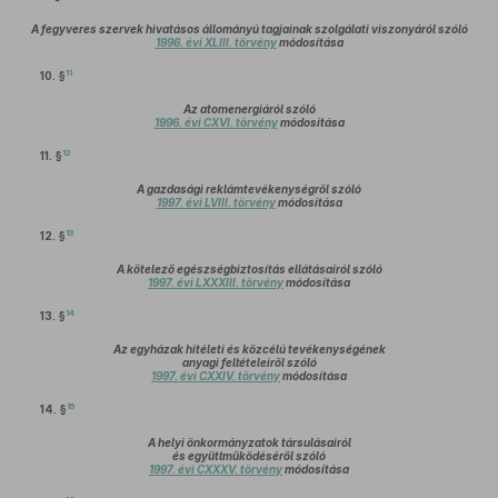
A fegyveres szervek hivatásos állományú tagjainak szolgálati viszonyáról szóló
1996. évi XLIII. törvény
módosítása
11
10. §
Az atomenergiáról szóló
1996. évi CXVI. törvény
módosítása
12
11. §
A gazdasági reklámtevékenységről szóló
1997. évi LVIII. törvény
módosítása
13
12. §
A kötelező egészségbiztosítás ellátásairól szóló
1997. évi LXXXIII. törvény
módosítása
14
13. §
Az egyházak hitéleti és közcélú tevékenységének
anyagi feltételeiről szóló
1997. évi CXXIV. törvény
módosítása
15
14. §
A helyi önkormányzatok társulásairól
és együttműködéséről szóló
1997. évi CXXXV. törvény
módosítása