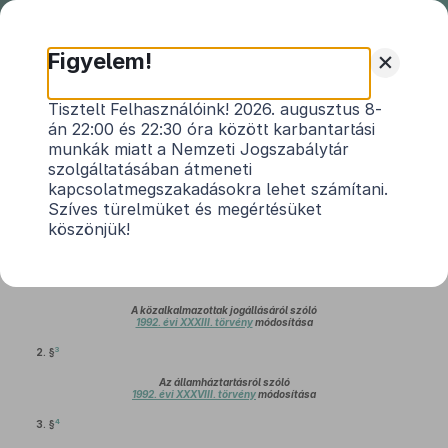
Nemzeti
Jogszabálytár
+
Figyelem!
2007. évi CXLVI. törvény
Tisztelt Felhasználóink! 2026. augusztus 8-
án 22:00 és 22:30 óra között karbantartási
a Magyar Köztársaság 2008. évi költségvetését
munkák miatt a Nemzeti Jogszabálytár
1
megalapozó egyes törvények módosításáról
szolgáltatásában átmeneti
Hatályos: 2010. 01. 01. – 2012. 06. 26.
kapcsolatmegszakadásokra lehet számítani.
Szíves türelmüket és megértésüket
köszönjük!
A köztisztviselők jogállásáról szóló
1992. évi XXIII. törvény
módosítása
2
1. §
A közalkalmazottak jogállásáról szóló
1992. évi XXXIII. törvény
módosítása
3
2. §
Az államháztartásról szóló
1992. évi XXXVIII. törvény
módosítása
4
3. §