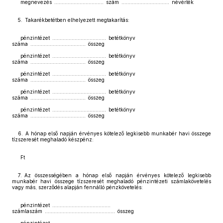
megnevezés ................................. szám ................................ névérték
5. Takarékbetétben elhelyezett megtakarítás:
pénzintézet .................................... betétkönyv
száma ..................................... összeg
pénzintézet .................................... betétkönyv
száma ..................................... összeg
pénzintézet .................................... betétkönyv
száma ..................................... összeg
pénzintézet .................................... betétkönyv
száma ..................................... összeg
pénzintézet .................................... betétkönyv
száma ..................................... összeg
6. A hónap első napján érvényes kötelező legkisebb munkabér havi összege
tízszeresét meghaladó készpénz:
Ft
7. Az összességében a hónap első napján érvényes kötelező legkisebb
munkabér havi összege tízszeresét meghaladó pénzintézeti számlakövetelés
vagy más, szerződés alapján fennálló pénzkövetelés:
pénzintézet .......................................
számlaszám ............................................... összeg