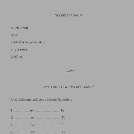
SZEMÉLYI ADATOK
A kötelezett
neve:
születési helye és ideje:
anyja neve:
lakcíme:
II. Rész
68
NYILATKOZAT A JÖVEDELEMRŐL
A nyilatkozatot adó éves összes jövedelme:
1. ................ év ........................... Ft
2. ................ év ........................... Ft
3. ................ év ........................... Ft
4. ................ év ........................... Ft