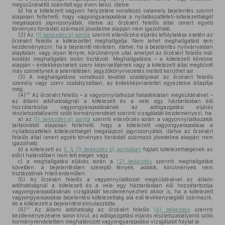
megszűnésétől számított egy éven belül, illetve
b)
ha a kötelezett vagyoni helyzetére vonatkozó valamely bejelentés szerint
alaposan feltehető, hogy vagyongyarapodása a nyilatkozattételi-kötelezettségét
megalapozó jogviszonyából, illetve az őrzésért felelős által ismert egyéb
törvényes forrásból származó jövedelme alapján nem igazolható.
(2)
Az
(1) bekezdés b) pontja
szerinti ellenőrzési eljárás lefolytatása esetén az
őrzésért felelős a kötelezettet meghallgatja. Nem lehet meghallgatást sem
kezdeményezni, ha a bejelentő névtelen, illetve, ha a bejelentés nyilvánvalóan
alaptalan, vagy olyan tényre, körülményre utal, amelyet az őrzésért felelős már
korábbi meghallgatás során tisztázott. Meghallgatásra – a kötelezett kérelme
alapján – érdekképviseleti szerv képviselőjének vagy a kötelezett által megbízott
más személynek a jelenlétében, jegyzőkönyvvezetés mellett kerülhet sor.
(3)
A meghallgatásra vonatkozó további szabályokat az őrzésért felelős
személy vagy szerv szabályzatban, az érdekképviselettel egyeztetve állapítja
meg.
46
(4)
Az őrzésért felelős – a vagyonnyilatkozat haladéktalan megküldésével –
az állami adóhatóságnál a kötelezett és a vele egy háztartásban élő
hozzátartozója vagyongyarapodásának az adóigazgatási eljárás
részletszabályairól szóló kormányrendelet szerinti vizsgálatát kezdeményezi, ha
a)
az
(1) bekezdés a) pontja
szerinti ellenőrzés során a vagyonnyilatkozatok
tartalmából alaposan feltehető, hogy a kötelezett vagyongyarapodása a
nyilatkozattételi kötelezettséget megalapozó jogviszonyából, illetve az őrzésért
felelős által ismert egyéb törvényes forrásból származó jövedelme alapján nem
igazolható,
b)
a kötelezett az
5. § (1) bekezdés b) pontjában
foglalt kötelezettségének az
előírt határidőben nem tett eleget, vagy
c)
a meghallgatási eljárás során a
(2) bekezdés
szerinti meghallgatást
követően, a bejelentésben szereplő tények, adatok, körülmények nem
tisztázódnak hitelt érdemlően.
(5)
Az őrzésért felelős a vagyonnyilatkozat megküldésével az állami
adóhatóságnál a kötelezett és a vele egy háztartásban élő hozzátartozója
vagyongyarapodásának vizsgálatát kezdeményezheti akkor is, ha a kötelezett
vagyongyarapodása bejelentési kötelezettség alá eső tevékenységből származik,
de a kötelezett a bejelentést elmulasztotta.
47
(6)
Az állami adóhatóság az őrzésért felelős
(4) bekezdés
szerinti
kezdeményezésére soron kívül, az adóigazgatási eljárás részletszabályairól szóló
kormányrendeletben meghatározott vagyongyarapodási vizsgálatot folytat le.