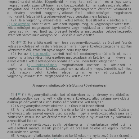
megszüntetési okoktól függetlenül – meg kell szüntetni, és a jogviszony
megszűnésétől számított három évig közszolgálati, kormányzati szolgálati, állami
szolgálati, adó- és vámhatósági szolgálati jogviszonyt nem létesíthet, valamint az
e törvény szerinti vagyonnyilatkozat-tételi kötelezettséget megalapozó
munkakört, feladatkört, tevékenységet vagy beosztást nem láthat el.
(2)
Ha a vagyonnyilatkozat-tételi kötelezettség teljesítését a kizárólag a
3. §
(3) bekezdése
szerint arra kötelezett tagadja meg, a vagyonnyilatkozat-tételi
kötelezettséget megalapozó jogviszonya vagy megbízatása e törvény erejénél
fogva szűnik meg. Erről az őrzésért felelős a megtagadás bekövetkezésétől
számított három munkanapon belül értesíti a kötelezettet.
39
10. §
(1)
Ha a kötelezett nem tesz vagyonnyilatkozatot, az őrzésért felelős
köteles a kötelezettet írásban felszólítani arra, hogy e kötelezettségét a felszólítás
kézhezvételétől számított nyolc napon belül teljesítse.
(2)
Ha az
(1) bekezdés
szerinti határidő eredménytelenül telik el, azt a
vagyonnyilatkozat-tételi kötelezettség megtagadásának kell tekinteni, kivéve, ha
a kötelezett a kötelezettségének önhibáján kívül nem tudott eleget tenni.
(3)
A
(2) bekezdésben
meghatározott esetben a kötelezett a
vagyonnyilatkozat-tételi kötelezettségének az akadály megszűnésétől számított
nyolc napon belül köteles eleget tenni, ennek elmulasztását a
vagyonnyilatkozat-tétel megtagadásának kell tekinteni.
A vagyonnyilatkozat-tétel formai követelményei
40
11. §
(1)
Vagyonnyilatkozatot két példányban az e törvény mellékletében
meghatározottak szerint kell kitölteni és a kötelezett által valamennyi oldalán
aláírva példányonként külön-külön zárt borítékba kell helyezni.
(2)
A vagyonnyilatkozatot elektronikus úton is ki lehet tölteni.
(3)
A nyilatkozó és az őrzésért felelős a boríték lezárására szolgáló felületen
elhelyezett aláírásával egyidejűleg igazolja, hogy a nyilatkozat átadására zárt
borítékban került sor. Az őrzésért felelős személy a nyilatkozatot nyilvántartási
azonosítóval látja el.
(4)
A vagyonnyilatkozat egyik példánya a nyilvántartásba vétel után a
kötelezettnél marad, másik példányát az őrzésért felelős az egyéb iratoktól
elkülönítetten kezeli.
(5)
A vagyonnyilatkozatot tartalmazó borítékokat – a nyilatkozó és az őrzésért