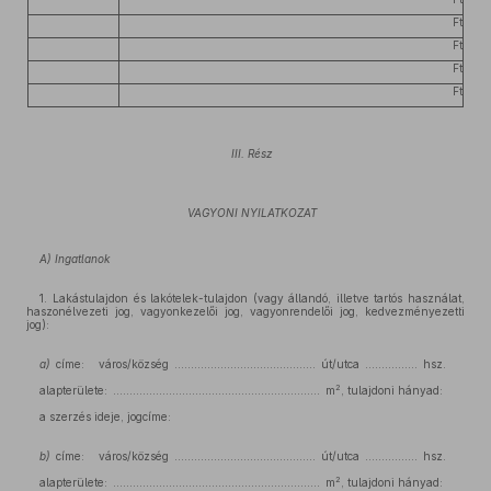
Ft
Ft
Ft
Ft
III. Rész
VAGYONI NYILATKOZAT
A) Ingatlanok
1. Lakástulajdon és lakótelek-tulajdon (vagy állandó, illetve tartós használat,
haszonélvezeti jog, vagyonkezelői jog, vagyonrendelői jog, kedvezményezetti
jog):
a)
címe: város/község ........................................... út/utca ................ hsz.
2
alapterülete: ............................................................... m
, tulajdoni hányad:
a szerzés ideje, jogcíme:
b)
címe: város/község ........................................... út/utca ................ hsz.
2
alapterülete: ............................................................... m
, tulajdoni hányad: