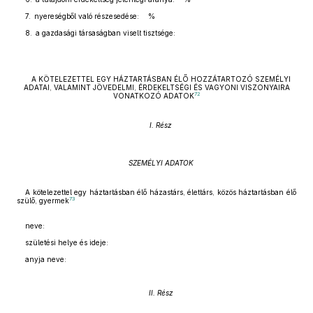
7. nyereségből való részesedése: %
8. a gazdasági társaságban viselt tisztsége:
A KÖTELEZETTEL EGY HÁZTARTÁSBAN ÉLŐ HOZZÁTARTOZÓ SZEMÉLYI
ADATAI, VALAMINT JÖVEDELMI, ÉRDEKELTSÉGI ÉS VAGYONI VISZONYAIRA
72
VONATKOZÓ ADATOK
I. Rész
SZEMÉLYI ADATOK
A kötelezettel egy háztartásban élő házastárs, élettárs, közös háztartásban élő
73
szülő, gyermek
neve:
születési helye és ideje:
anyja neve:
II. Rész