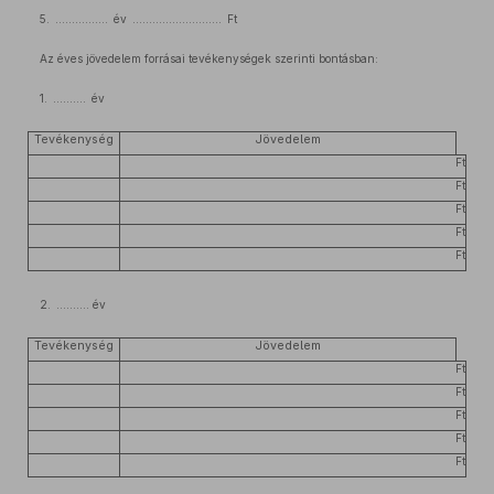
5. ................ év ........................... Ft
Az éves jövedelem forrásai tevékenységek szerinti bontásban:
1. .......... év
Tevékenység
Jövedelem
Ft
Ft
Ft
Ft
Ft
2. .......... év
Tevékenység
Jövedelem
Ft
Ft
Ft
Ft
Ft