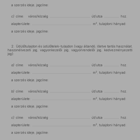
a szerzés ideje, jogcíme:
c)
címe: város/község ........................................... út/utca ................ hsz.
2
alapterülete: ............................................................... m
, tulajdoni hányad:
a szerzés ideje, jogcíme:
2. Üdülőtulajdon és üdülőtelek-tulajdon (vagy állandó, illetve tartós használat,
haszonélvezeti jog, vagyonkezelői jog, vagyonrendelői jog, kedvezményezetti
jog):
a)
címe: város/község ........................................... út/utca ................ hsz.
2
alapterülete: ............................................................... m
, tulajdoni hányad:
a szerzés ideje, jogcíme:
b)
címe: város/község ........................................... út/utca ................ hsz.
2
alapterülete: ............................................................... m
, tulajdoni hányad:
a szerzés ideje, jogcíme:
c)
címe: város/község ........................................... út/utca ................ hsz.
2
alapterülete: ............................................................... m
, tulajdoni hányad:
a szerzés ideje, jogcíme: