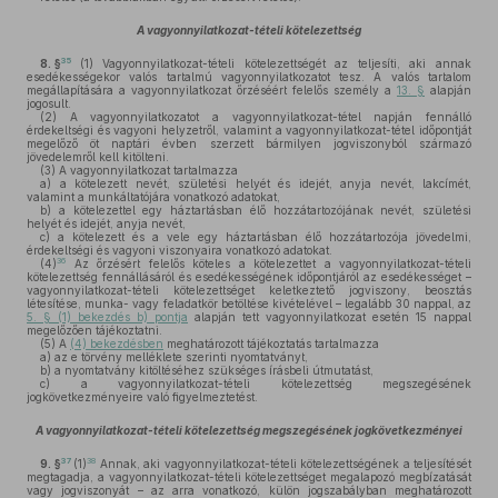
A vagyonnyilatkozat-tételi kötelezettség
35
8. §
(1)
Vagyonnyilatkozat-tételi kötelezettségét az teljesíti, aki annak
esedékességekor valós tartalmú vagyonnyilatkozatot tesz. A valós tartalom
megállapítására a vagyonnyilatkozat őrzéséért felelős személy a
13. §
alapján
jogosult.
(2)
A vagyonnyilatkozatot a vagyonnyilatkozat-tétel napján fennálló
érdekeltségi és vagyoni helyzetről, valamint a vagyonnyilatkozat-tétel időpontját
megelőző öt naptári évben szerzett bármilyen jogviszonyból származó
jövedelemről kell kitölteni.
(3)
A vagyonnyilatkozat tartalmazza
a)
a kötelezett nevét, születési helyét és idejét, anyja nevét, lakcímét,
valamint a munkáltatójára vonatkozó adatokat,
b)
a kötelezettel egy háztartásban élő hozzátartozójának nevét, születési
helyét és idejét, anyja nevét,
c)
a kötelezett és a vele egy háztartásban élő hozzátartozója jövedelmi,
érdekeltségi és vagyoni viszonyaira vonatkozó adatokat.
36
(4)
Az őrzésért felelős köteles a kötelezettet a vagyonnyilatkozat-tételi
kötelezettség fennállásáról és esedékességének időpontjáról az esedékességet –
vagyonnyilatkozat-tételi kötelezettséget keletkeztető jogviszony, beosztás
létesítése, munka- vagy feladatkör betöltése kivételével – legalább 30 nappal, az
5. § (1) bekezdés b) pontja
alapján tett vagyonnyilatkozat esetén 15 nappal
megelőzően tájékoztatni.
(5)
A
(4) bekezdésben
meghatározott tájékoztatás tartalmazza
a)
az e törvény melléklete szerinti nyomtatványt,
b)
a nyomtatvány kitöltéséhez szükséges írásbeli útmutatást,
c)
a vagyonnyilatkozat-tételi kötelezettség megszegésének
jogkövetkezményeire való figyelmeztetést.
A vagyonnyilatkozat-tételi kötelezettség megszegésének jogkövetkezményei
37
38
9. §
(1)
Annak, aki vagyonnyilatkozat-tételi kötelezettségének a teljesítését
megtagadja, a vagyonnyilatkozat-tételi kötelezettséget megalapozó megbízatását
vagy jogviszonyát – az arra vonatkozó, külön jogszabályban meghatározott