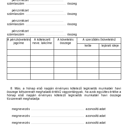
pénzintézet .......................................
számlaszám ............................................... összeg
pénzintézet .......................................
számlaszám ............................................... összeg
pénzintézet .......................................
számlaszám ............................................... összeg
pénzintézet .......................................
számlaszám ............................................... összeg
A pénzkövetelés
A kötelezett
A követelés
A szerződés (követelés)
jogcíme
neve, lakcíme
összege
kelte
lejárati ideje
8. Más, a hónap első napján érvényes kötelező legkisebb munkabér havi
összege kétszeresét meghaladó értékű vagyontárgyak, ha azok együttes értéke a
hónap első napján érvényes kötelező legkisebb munkabér havi összege
tízszeresét meghaladja:
megnevezés .............................................................. azonosító adat
megnevezés .............................................................. azonosító adat
megnevezés .............................................................. azonosító adat