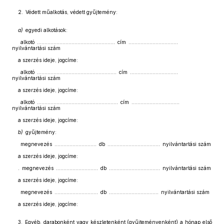
2. Védett műalkotás, védett gyűjtemény:
a)
egyedi alkotások:
alkotó .................................................... cím .................................
nyilvántartási szám
a szerzés ideje, jogcíme:
alkotó ..................................................... cím ................................
nyilvántartási szám
a szerzés ideje, jogcíme:
alkotó ...................................................... cím ................................
nyilvántartási szám
a szerzés ideje, jogcíme:
b)
gyűjtemény:
megnevezés ............................ db ................................... nyilvántartási szám
a szerzés ideje, jogcíme:
. megnevezés ............................ db .................................. nyilvántartási szám
a szerzés ideje, jogcíme:
megnevezés ............................. db ................................. nyilvántartási szám
a szerzés ideje, jogcíme:
3. Egyéb, darabonként vagy készletenként (gyűjteményenként) a hónap első