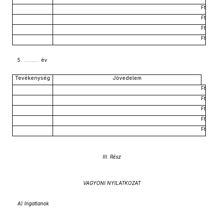
Ft
Ft
Ft
Ft
5. .......... év
Tevékenység
Jövedelem
Ft
Ft
Ft
Ft
Ft
III. Rész
VAGYONI NYILATKOZAT
A) Ingatlanok