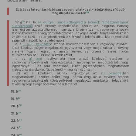
beosztást nem láthat el.
Eljárás az Integritás Hatóság vagyonnyilatkozat-tétellel összefüggő
54
megállapításai esetén
55
17. §
(1)
Ha
az európai uniós költségvetési források felhasználásának
ellenőrzéséről
szóló törvény rendelkezései szerint az Integritás Hatóság
jelentésében azt állapítja meg, hogy az e törvény szerint vagyonnyilatkozat-
tételre kötelezett a vagyonnyilatkozatban lényeges adatot, tényt szándékosan
valótlanul közölt, az e jelentésnek az őrzésért felelős általi kézhezvételétől
számított második hónap első napján
a)
a
3. § (3) bekezdés
e szerinti kötelezett esetében a vagyonnyilatkozat-
tételi kötelezettséget megalapozó jogviszonya vagy megbízatása e törvény
erejénél fogva megszűnik, amely tényről az őrzésért felelős három
munkanapon belül értesíti a kötelezettet,
b)
az
a) pont
hatálya alá nem tartozó kötelezett esetében a
vagyonnyilatkozat-tételi kötelezettséget megalapozó megbízatását vagy
jogviszonyát – az arra vonatkozó, külön jogszabályban meghatározott
megszüntetési okoktól függetlenül – meg kell szüntetni.
(2)
Az a kötelezett, akinek jogviszonya az
(1) bekezdés
ben
meghatározottak szerint szűnt meg, három évig az e törvény szerinti
vagyonnyilatkozat-tételi kötelezettséget megalapozó munkakört, feladatkört,
tevékenységet vagy beosztást nem láthat el.
56
18. §
57
19. §
58
20. §
59
21. §
60
22. §
61
23. §
62
24. §