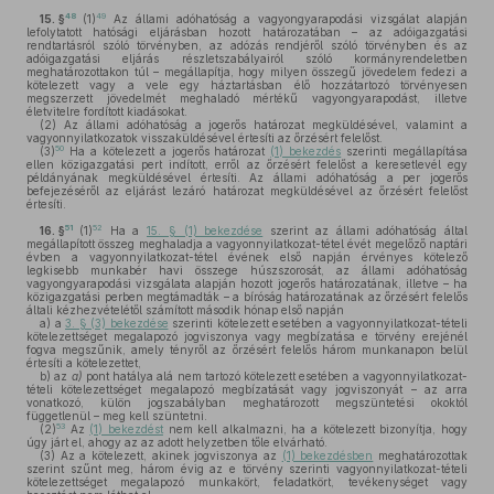
48
49
15. §
(1)
Az állami adóhatóság a vagyongyarapodási vizsgálat alapján
lefolytatott hatósági eljárásban hozott határozatában – az adóigazgatási
rendtartásról szóló törvényben, az adózás rendjéről szóló törvényben és az
adóigazgatási eljárás részletszabályairól szóló kormányrendeletben
meghatározottakon túl – megállapítja, hogy milyen összegű jövedelem fedezi a
kötelezett vagy a vele egy háztartásban élő hozzátartozó törvényesen
megszerzett jövedelmét meghaladó mértékű vagyongyarapodást, illetve
életvitelre fordított kiadásokat.
(2)
Az állami adóhatóság a jogerős határozat megküldésével, valamint a
vagyonnyilatkozatok visszaküldésével értesíti az őrzésért felelőst.
50
(3)
Ha a kötelezett a jogerős határozat
(1) bekezdés
szerinti megállapítása
ellen közigazgatási pert indított, erről az őrzésért felelőst a keresetlevél egy
példányának megküldésével értesíti. Az állami adóhatóság a per jogerős
befejezéséről az eljárást lezáró határozat megküldésével az őrzésért felelőst
értesíti.
51
52
16. §
(1)
Ha a
15. § (1) bekezdése
szerint az állami adóhatóság által
megállapított összeg meghaladja a vagyonnyilatkozat-tétel évét megelőző naptári
évben a vagyonnyilatkozat-tétel évének első napján érvényes kötelező
legkisebb munkabér havi összege húszszorosát, az állami adóhatóság
vagyongyarapodási vizsgálata alapján hozott jogerős határozatának, illetve – ha
közigazgatási perben megtámadták – a bíróság határozatának az őrzésért felelős
általi kézhezvételétől számított második hónap első napján
a)
a
3. § (3) bekezdése
szerinti kötelezett esetében a vagyonnyilatkozat-tételi
kötelezettséget megalapozó jogviszonya vagy megbízatása e törvény erejénél
fogva megszűnik, amely tényről az őrzésért felelős három munkanapon belül
értesíti a kötelezettet,
b)
az
a)
pont hatálya alá nem tartozó kötelezett esetében a vagyonnyilatkozat-
tételi kötelezettséget megalapozó megbízatását vagy jogviszonyát – az arra
vonatkozó, külön jogszabályban meghatározott megszüntetési okoktól
függetlenül – meg kell szüntetni.
53
(2)
Az
(1) bekezdést
nem kell alkalmazni, ha a kötelezett bizonyítja, hogy
úgy járt el, ahogy az az adott helyzetben tőle elvárható.
(3)
Az a kötelezett, akinek jogviszonya az
(1) bekezdésben
meghatározottak
szerint szűnt meg, három évig az e törvény szerinti vagyonnyilatkozat-tételi
kötelezettséget megalapozó munkakört, feladatkört, tevékenységet vagy