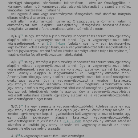
pénzügyi támogatási pénzkeretek tekintetében, illetve az Országgyűlés, a
Kormány, valamint önkormányzat által alapított közalapítvány számára nyújtott
támogatási pénzeszköz juttatásánál,
ec)
egyedi állami vagy önkormányzati támogatásról való döntésre irányuló
eljárás lefolytatása során, vagy
ed)
állami, önkormányzati, illetve az Országgyűlés, a Kormány, valamint
önkormányzat által alapított közalapítványi támogatások felhasználásának
vizsgálata, valamint a felhasználással való elszámoltatás során.
21
3/A. §
Ha egy személy a jelen törvény rendelkezései szerint több jogviszony
alapján köteles vagyonnyilatkozatot tenni, úgy a vagyonnyilatkozat tételi
kötelezettségének – a
3/B. §-ban
foglaltak szerint – egy jogviszonyhoz
kapcsolódóan köteles eleget tenni, és a vagyonnyilatkozat tétel megtörténtéről a
további jogviszonyok szerint őrzésre köteles személyt köteles teljes bizonyítóerejű
magánokiratba foglalt nyilatkozatban tájékoztatni.
22
3/B. §
Ha egy személy a jelen törvény rendelkezései szerint több jogviszony
alapján köteles vagyonnyilatkozatot tenni, úgy a vagyonnyilatkozat tételi
kötelezettségének azon jogviszonyra vonatkozó szabályok szerint kell eleget
tenni, amelyik alapján a leggyakrabban kell vagyonnyilatkozatot tenni.
Amennyiben több jogviszony esetén a vagyonnyilatkozat-tétel esedékességének
gyakorisága azonos, úgy a vagyonnyilatkozatot a korábban keletkezett
jogviszonyra vonatkozó szabályok szerint kell megtenni. Amennyiben több
jogviszony esetén a vagyonnyilatkozat-tétel esedékességének gyakorisága és a
jogviszonyok létrejöttének ideje is azonos, úgy a vagyonnyilatkozat-tételre
kötelezett választása szerinti jogviszony alapján kell a vagyonnyilatkozat-tételi
kötelezettségnek eleget tenni.
23
3/C. §
Ha egy személy a vagyonnyilatkozat-tételi kötelezettségének egy
jogviszony alapján eleget tett, majd olyan jogviszonyt létesít, amely alapján – a
korábbi jogviszonyhoz képest – gyakrabban kell vagyonnyilatkozatot tennie, úgy
ez utóbbi jogviszony alapján keletkező vagyonnyilatkozat-tételi
kötelezettségének teljesítését és a
3/A. §-nak
megfelelő nyilatkozat átadását
követően a korábbi jogviszony kapcsán tett vagyonnyilatkozatát az annak
őrzésért felelős személy visszaadja.
24
4. §
A vagyonnyilatkozat-tételi kötelezettséget