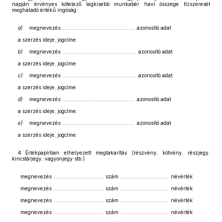
napján érvényes kötelező legkisebb munkabér havi összege tízszeresét
meghaladó értékű ingóság:
a)
megnevezés ................................................ azonosító adat
a szerzés ideje, jogcíme:
b)
megnevezés ................................................. azonosító adat
a szerzés ideje, jogcíme:
c)
megnevezés ................................................. azonosító adat
a szerzés ideje, jogcíme:
d)
megnevezés ................................................ azonosító adat
a szerzés ideje, jogcíme:
e)
megnevezés ................................................ azonosító adat
a szerzés ideje, jogcíme:
4. Értékpapírban elhelyezett megtakarítás (részvény, kötvény, részjegy,
kincstárjegy, vagyonjegy stb.):
megnevezés ................................. szám ................................ névérték
megnevezés ................................. szám ................................ névérték
megnevezés ................................. szám ................................ névérték
megnevezés ................................. szám ................................ névérték