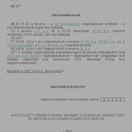
63
25. §
Záró rendelkezések
26. §
(1)
Ez a törvény – a
(2) bekezdésben
meghatározott kivétellel – a
kihirdetését követő napon lép hatályba.
(2)
E törvény
1–17. §-a
, 18. § (1)–(5) bekezdése,
19–25. §-a
, valamint
melléklete 2008. január 1-jén lép hatályba.
64
(3)–(6)
(7)
2008. július 1-jén hatályát veszti e törvény
17–20. §-a
,
22–25. §-a
,
26. §
(3)–(6) bekezdése
, a
17. §-t
és a
25. §-t
megelőző alcímek.
(8)
2008. július 1-jén hatályát veszti e törvény
21. §-a
.
65
(9)
A bírósági végrehajtással kapcsolatos egyes törvények módosításáról szóló
66
2013. évi XCIX. törvény
hatálybalépésének
időpontjában már szolgálatban lévő
bírósági végrehajtó első alkalommal 2013. december 31-éig tesz
vagyonnyilatkozatot.
67
Melléklet a 2007. évi CLII. törvényhez
VAGYONNYILATKOZAT
Vagyonnyilatkozat nyilvántartási száma: ⬜⬜⬜⬜⬜⬜
A KÖTELEZETT SZEMÉLYI ADATAI, VALAMINT A JÖVEDELMI, ÉRDEKELTSÉGI
ÉS VAGYONI VISZONYAIRA VONATKOZÓ ADATOK
I. Rész