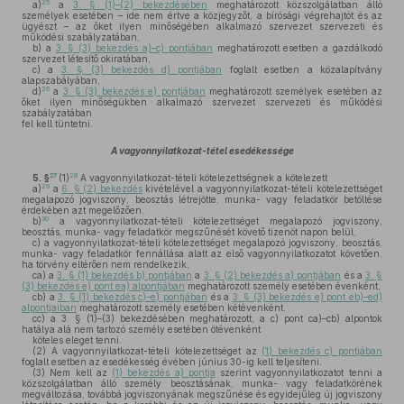
25
a)
a
3. § (1)–(2) bekezdésében
meghatározott közszolgálatban álló
személyek esetében – ide nem értve a közjegyzőt, a bírósági végrehajtót és az
ügyészt – az őket ilyen minőségében alkalmazó szervezet szervezeti és
működési szabályzatában,
b)
a
3. § (3) bekezdés a)–c) pontjában
meghatározott esetben a gazdálkodó
szervezet létesítő okiratában,
c)
a
3. § (3) bekezdés d) pontjában
foglalt esetben a közalapítvány
alapszabályában,
26
d)
a
3. § (3) bekezdés e) pontjában
meghatározott személyek esetében az
őket ilyen minőségükben alkalmazó szervezet szervezeti és működési
szabályzatában
fel kell tüntetni.
A vagyonnyilatkozat-tétel esedékessége
27
28
5. §
(1)
A vagyonnyilatkozat-tételi kötelezettségnek a kötelezett
29
a)
a
6. § (2) bekezdés
kivételével a vagyonnyilatkozat-tételi kötelezettséget
megalapozó jogviszony, beosztás létrejötte, munka- vagy feladatkör betöltése
érdekében azt megelőzően,
30
b)
a vagyonnyilatkozat-tételi kötelezettséget megalapozó jogviszony,
beosztás, munka- vagy feladatkör megszűnését követő tizenöt napon belül,
c)
a vagyonnyilatkozat-tételi kötelezettséget megalapozó jogviszony, beosztás,
munka- vagy feladatkör fennállása alatt az első vagyonnyilatkozatot követően,
ha törvény eltérően nem rendelkezik,
ca)
a
3. § (1) bekezdés b) pontjában
a
3. § (2) bekezdés a) pontjában
és a
3. §
(3) bekezdés e) pont ea) alpontjában
meghatározott személy esetében évenként,
cb)
a
3. § (1) bekezdés c)–e) pontjában
és a
3. § (3) bekezdés e) pont eb)–ed)
alpontjaiban
meghatározott személy esetében kétévenként,
cc)
a 3. § (1)–(3) bekezdésében meghatározott, a c) pont ca)–cb) alpontok
hatálya alá nem tartozó személy esetében ötévenként
köteles eleget tenni.
(2)
A vagyonnyilatkozat-tételi kötelezettséget az
(1) bekezdés c) pontjában
foglalt esetben az esedékesség évében június 30-ig kell teljesíteni.
(3)
Nem kell az
(1) bekezdés a) pontja
szerint vagyonnyilatkozatot tenni a
közszolgálatban álló személy beosztásának, munka- vagy feladatkörének
megváltozása, továbbá jogviszonyának megszűnése és egyidejűleg új jogviszony