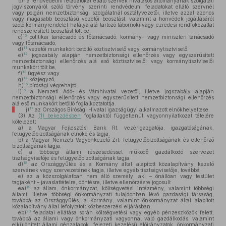
b)
a rendvédelmi feladatokat ellátó szervek hivatásos állományának szolgálati
jogviszonyáról szóló törvény szerinti rendvédelmi feladatokat ellátó szervnél
vagy polgári nemzetbiztonsági szolgálatnál osztályvezetői, illetve azzal azonos
vagy magasabb beosztású vezetői beosztást, valamint a honvédek jogállásáról
szóló kormányrendelet hatálya alá tartozó tábornoki vagy ezredesi rendfokozattal
rendszeresített beosztást tölt be,
10
c)
politikai tanácsadó és főtanácsadó, kormány- vagy miniszteri tanácsadó
vagy főtanácsadó,
11
d)
vezetői munkakört betöltő köztisztviselő vagy kormánytisztviselő,
12
e)
jogszabály alapján nemzetbiztonsági ellenőrzés vagy egyszerűsített
nemzetbiztonsági ellenőrzés alá eső köztisztviselői vagy kormánytisztviselői
munkakört tölt be,
13
f)
ügyész vagy
14
g)
közjegyző,
15
h)
bírósági végrehajtó,
16
i)
a Nemzeti Adó- és Vámhivatal vezetői, illetve jogszabály alapján
nemzetbiztonsági ellenőrzés vagy egyszerűsített nemzetbiztonsági ellenőrzés
alá eső munkakört betöltő foglalkoztatottja.
17
j)
az Országos Bírósági Hivatal igazságügyi alkalmazott elnökhelyettese.
(3)
Az
(1) bekezdésben
foglaltaktól függetlenül vagyonnyilatkozat tételére
kötelezett
a)
a Magyar Fejlesztési Bank Rt. vezérigazgatója, igazgatóságának,
felügyelőbizottságának elnöke és tagja,
b)
a Magyar Nemzeti Vagyonkezelő Zrt. felügyelőbizottságának és ellenőrző
bizottságának tagja,
c)
a többségi állami részesedéssel működő gazdálkodó szervezet
tisztségviselője és felügyelőbizottságának tagja,
18
d)
az Országgyűlés és a Kormány által alapított közalapítvány kezelő
szervének vagy szervezetének tagja, illetve egyéb tisztségviselője, továbbá
e)
az a közszolgálatban nem álló személy, aki – önállóan vagy testület
tagjaként – javaslattételre, döntésre, illetve ellenőrzésre jogosult
19
ea)
az állam, önkormányzat, költségvetési intézmény, valamint többségi
állami, illetve többségi önkormányzati tulajdonban lévő gazdasági társaság,
továbbá az Országgyűlés, a Kormány, valamint önkormányzat által alapított
közalapítvány által lefolytatott közbeszerzési eljárásban,
20
eb)
feladatai ellátása során költségvetési vagy egyéb pénzeszközök felett,
továbbá az állami vagy önkormányzati vagyonnal való gazdálkodás, valamint
elkülönített állami pénzalapok, fejezeti kezelésű előirányzatok, önkormányzati