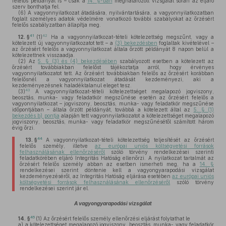
felelős példányát is – csak a
14. §-ban
meghatározott vizsgálat során az eljáró
szerv bonthatja fel.
(6)
A vagyonnyilatkozat átadására, nyilvántartására, a vagyonnyilatkozatban
foglalt személyes adatok védelmére vonatkozó további szabályokat az őrzésért
felelős szabályzatban állapítja meg.
41
42
12. §
(1)
Ha a vagyonnyilatkozat-tételi kötelezettség megszűnt, vagy a
kötelezett új vagyonnyilatkozatot tett – a
(3) bekezdésben
foglaltak kivételével –
az őrzésért felelős a vagyonnyilatkozat általa őrzött példányát 8 napon belül a
kötelezettnek visszaadja.
(2)
Az
5. § (3) és (4) bekezdésében
szabályozott esetben a kötelezett az
őrzésért továbbiakban felelőst tájékoztatja arról, hogy érvényes
vagyonnyilatkozatot tett. Az őrzésért továbbiakban felelős az őrzésért korábban
felelősnél a vagyonnyilatkozat átadását kezdeményezi, aki a
kezdeményezésnek haladéktalanul eleget tesz.
43
(3)
A vagyonnyilatkozat-tételi kötelezettséget megalapozó jogviszony,
beosztás, munka- vagy feladatkör megszűnése esetén az őrzésért felelős a
vagyonnyilatkozat – jogviszony, beosztás, munka- vagy feladatkör megszűnése
időpontjában – általa őrzött példányát, továbbá a kötelezett által az
5. § (1)
bekezdés b) pontja
alapján tett vagyonnyilatkozatot a kötelezettséget megalapozó
jogviszony, beosztás, munka- vagy feladatkör megszűnésétől számított három
évig őrzi.
44
13. §
A vagyonnyilatkozat-tételi kötelezettség teljesítését az őrzésért
felelős személy, illetve
az európai uniós költségvetési források
felhasználásának ellenőrzéséről
szóló törvény rendelkezései szerinti
feladatkörében eljáró Integritás Hatóság ellenőrzi. A nyilatkozat tartalmát az
őrzésért felelős személy abban az esetben ismerheti meg, ha a
14. §
rendelkezései szerint döntenie kell a vagyongyarapodási vizsgálat
kezdeményezéséről, az Integritás Hatóság eljárása esetében
az európai uniós
költségvetési források felhasználásának ellenőrzéséről
szóló törvény
rendelkezései szerint jár el.
A vagyongyarapodási vizsgálat
45
14. §
(1)
Az őrzésért felelős személy ellenőrzési eljárást folytathat le
a)
a kötelezettséget megalapozó jogviszony, beosztás, munka- vagy feladatkör