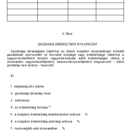
V. Rész
GAZDASÁGI ÉRDEKELTSÉGI NYILATKOZAT
Gazdasági társaságban (ideértve az állami tulajdoni részesedéssel működő
gazdálkodó szervezetet is) fennálló tisztsége vagy érdekeltsége (ideértve a
vagyonrendelőként bizalmi vagyonkezelésbe adott érdekeltséget, illetve a
részesedés vagyonkezelőjeként, kedvezményezettjeként megszerzett – előző
pontokba nem tartozó – hasznát):
A)
1. cégbejegyzés száma:
2. gazdasági társaság neve:
3. székhelye:
69
4. az érdekeltség formája:
5. a tulajdoni érdekeltség keletkezéskori aránya: %
6. a tulajdoni érdekeltség jelenlegi aránya: %
7. nyereségből való részesedése: %