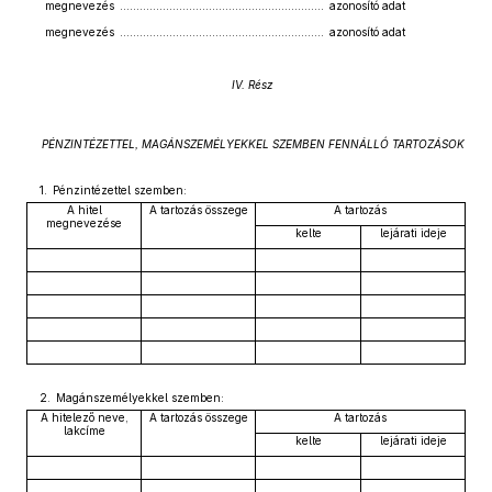
megnevezés .............................................................. azonosító adat
megnevezés .............................................................. azonosító adat
IV. Rész
PÉNZINTÉZETTEL, MAGÁNSZEMÉLYEKKEL SZEMBEN FENNÁLLÓ TARTOZÁSOK
1. Pénzintézettel szemben:
A hitel
A tartozás összege
A tartozás
megnevezése
kelte
lejárati ideje
2. Magánszemélyekkel szemben:
A hitelező neve,
A tartozás összege
A tartozás
lakcíme
kelte
lejárati ideje