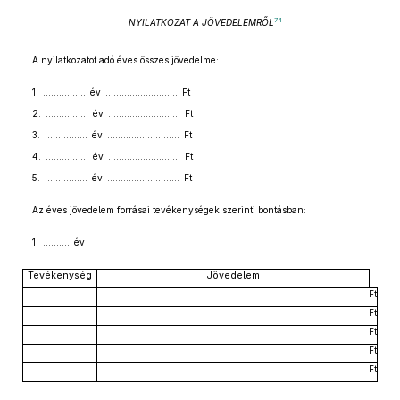
74
NYILATKOZAT A JÖVEDELEMRŐL
A nyilatkozatot adó éves összes jövedelme:
1. ................ év ........................... Ft
2. ................ év ........................... Ft
3. ................ év ........................... Ft
4. ................ év ........................... Ft
5. ................ év ........................... Ft
Az éves jövedelem forrásai tevékenységek szerinti bontásban:
1. .......... év
Tevékenység
Jövedelem
Ft
Ft
Ft
Ft
Ft