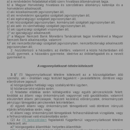
a)
a rendvédelmi feladatokat ellátó szerv hivatásos állományának tagja,
b)
a Magyar Honvédség hivatásos és szerződéses állományú katonája és a
honvédelmi alkalmazott,
c)
aki közalkalmazotti jogviszonyban áll,
d)
aki rendvédelmi igazgatási szolgálati jogviszonyban áll,
e)
aki egészségügyi szolgálati jogviszonyban áll,
f)
aki közszolgálati jogviszonyban, kormányzati szolgálati jogviszonyban áll,
g)
aki adó- és vámhatósági szolgálati jogviszonyban áll,
h)
aki ügyészségi szolgálati viszonyban áll,
4
i)
az igazságügyi alkalmazott,
5
j)
a Magyar Nemzeti Bank Monetáris Tanácsának tagjai kivételével a Magyar
Nemzeti Bank alkalmazottja, valamint
6
k)
aki nemzetbiztonsági szolgálati jogviszonyban, nemzetbiztonsági alkalmazotti
jogviszonyban áll;
2.
hozzátartozó:
a házastárs, az élettárs, valamint a közös háztartásban élő
szülő, gyermek, a házastárs gyermeke, ideértve az örökbefogadott és a nevelt
gyermeket is.
A vagyonnyilatkozat-tételre kötelezett
7
3. §
(1)
Vagyonnyilatkozat tételére kötelezett az a közszolgálatban álló
személy, aki – önállóan vagy testület tagjaként – javaslattételre, döntésre vagy
ellenőrzésre jogosult
a)
közigazgatási hatósági vagy szabálysértési ügyben,
b)
közbeszerzési eljárás során,
c)
feladatai ellátása során költségvetési vagy egyéb pénzeszközök felett,
továbbá az állami vagy önkormányzati vagyonnal való gazdálkodás, valamint
elkülönített állami pénzalapok, fejezeti kezelésű előirányzatok, önkormányzati
pénzügyi támogatási pénzkeretek tekintetében,
d)
egyedi állami vagy önkormányzati támogatásról való döntésre irányuló
eljárás lefolytatása során, vagy
e)
állami vagy önkormányzati támogatások felhasználásának vizsgálata, vagy
a felhasználással való elszámoltatás során.
(2)
Az
(1) bekezdésben
foglaltaktól függetlenül vagyonnyilatkozat tételére
kötelezett, aki
8
a)
közigazgatási államtitkár, helyettes államtitkár,
9