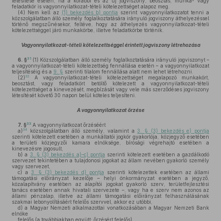
létesítése esetén, ha a korábbi és az új jogviszony, beosztás, munka- vagy
feladatkör is vagyonnyilatkozat-tételi kötelezettséget alapoz meg.
(4)
Nem kell az
(1) bekezdés b) pontja
szerint vagyonnyilatkozatot tenni a
közszolgálatban álló személy foglalkoztatására irányuló jogviszony áthelyezéssel
történő megszűnésekor, feltéve, hogy az áthelyezés vagyonnyilatkozat-tételi
kötelezettséggel járó munkakörbe, illetve feladatkörbe történik.
Vagyonnyilatkozat-tételi kötelezettséggel érintett jogviszony létrehozása
31
6. §
(1)
Közszolgálatban álló személy foglalkoztatására irányuló jogviszonyt –
a vagyonnyilatkozat-tételi kötelezettség fennállása esetén – a vagyonnyilatkozat
teljesítéséig és a
9. §
szerinti tilalom fennállása alatt nem lehet létrehozni.
32
(2)
A vagyonnyilatkozat-tételi kötelezettséget megalapozó munkakört,
beosztást, vagy feladatkört betöltő kötelezett a vagyonnyilatkozat-tételi
kötelezettséget a kinevezését, megbízását vagy vele más szerződéses jogviszony
létesítését követő 30 napon belül köteles teljesíteni.
A vagyonnyilatkozat őrzése
33
7. §
A vagyonnyilatkozat őrzéséért
34
a)
közszolgálatban álló személy, valamint a
3. § (3) bekezdés e) pontja
szerinti kötelezett esetében a munkáltatói jogkör gyakorlója, közjegyző esetében
a területi közjegyzői kamara elnöksége, bírósági végrehajtó esetében a
kinevezésre jogosult,
b)
a
3. § (3) bekezdés a)–c) pontja
szerinti kötelezett esetében a gazdálkodó
szervezet tekintetében a tulajdonosi jogokat az állam nevében gyakorló személy
vagy szervezet,
c)
a
3. § (3) bekezdés d) pontja
szerinti kötelezettek esetében az állami
támogatási előirányzat kezelője – helyi önkormányzat esetében a jegyző,
közalapítvány esetében az alapítói jogokat gyakorló szerv, területfejlesztési
tanács esetében annak hivatali szervezete –, vagy ha e szerv nem azonos az
állami pénzalap, illetve az állami támogatási előirányzat felhasználásának
szakmai lebonyolításáért felelős szervvel, akkor ez utóbbi,
d)
a Magyar Nemzeti alkalmazottai vonatkozásában a Magyar Nemzeti Bank
elnöke
felelős (a továbbiakban együtt: őrzésért felelős).