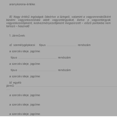
aranykorona-értéke:
B) Nagy értékű ingóságok (ideértve a lízingelt, valamint a vagyonrendelőként
bizalmi vagyonkezelésbe adott vagyontárgyakat, illetve e vagyontárgyak
vagyonkezelőjeként, kedvezményezettjeként megszerzett – előző pontokba nem
tartozó – hasznait)
1. Járművek:
a)
személygépkocsi: típus ……………………………….. rendszám
a szerzés ideje, jogcíme:
típus ................................................. rendszám
a szerzés ideje, jogcíme:
típus ................................................. rendszám
a szerzés ideje, jogcíme:
b)
egyéb
jármű: .................................................................................................................................
…..
a szerzés ideje, jogcíme:
a szerzés ideje, jogcíme:
a szerzés ideje, jogcíme: