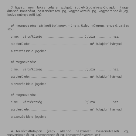
3. Egyéb, nem lakás céljára szolgáló épület-(épületrész-)tulajdon (vagy
állandó használat, haszonélvezeti jog, vagyonkezelői jog, vagyonrendelői jog,
kedvezményezetti jog):
a)
megnevezése (zártkerti építmény, műhely, üzlet, műterem, rendelő, garázs
stb.):
címe: város/község ........................................... út/utca ................ hsz.
2
alapterülete: ............................................................... m
, tulajdoni hányad:
a szerzés ideje, jogcíme:
b)
megnevezése:
címe: város/község ........................................... út/utca ................ hsz.
2
alapterülete: ............................................................... m
, tulajdoni hányad:
a szerzés ideje, jogcíme:
c)
megnevezése:
címe: város/község ........................................... út/utca ................ hsz.
2
alapterülete: ............................................................... m
, tulajdoni hányad:
a szerzés ideje, jogcíme:
4. Termőföldtulajdon (vagy állandó használat, haszonélvezeti jog,
vagyonkezelői jog, vagyonrendelői jog, kedvezményezetti jog):