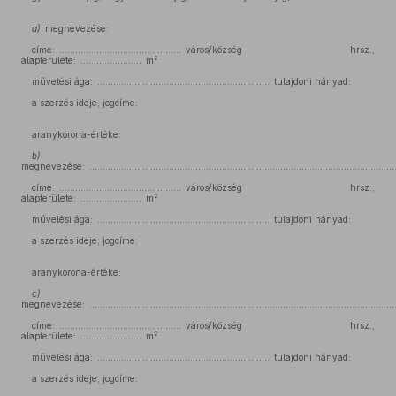
a)
megnevezése:
címe: .............................................. város/község hrsz.,
2
alapterülete: ....................... m
művelési ága: ................................................................. tulajdoni hányad:
a szerzés ideje, jogcíme:
aranykorona-értéke:
b)
megnevezése: ......................................................................................................................
címe: .............................................. város/község hrsz.,
2
alapterülete: ....................... m
művelési ága: ................................................................. tulajdoni hányad:
a szerzés ideje, jogcíme:
aranykorona-értéke:
c)
megnevezése: ......................................................................................................................
címe: .............................................. város/község hrsz.,
2
alapterülete: ....................... m
művelési ága: ................................................................. tulajdoni hányad:
a szerzés ideje, jogcíme: