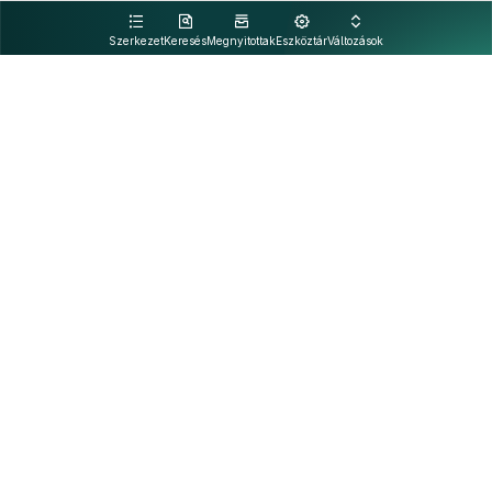
kattintva olvashat.
Szerkezet
Keresés
Megnyitottak
Eszköztár
Változások
Kapcsolat
Felhasználási feltételek
PDF
Akadálymentesítési nyilatkozat
Adatkezelési tájékoztató