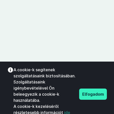
A cookie-k segítenek
szolgáltatásaink biztosításában.
Szolgáltatásaink
igénybevételével Ön
beleegyezik a cookie-k
Elfogadom
használatába.
A cookie-k kezeléséről
részletesebb információt
ide