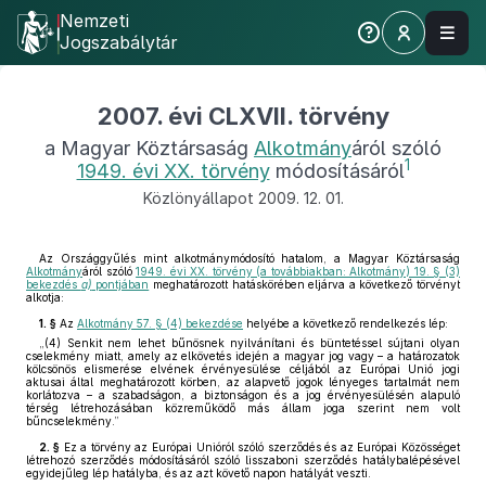
Nemzeti
Jogszabálytár
2007. évi CLXVII. törvény
a Magyar Köztársaság
Alkotmány
áról szóló
1
1949. évi XX. törvény
módosításáról
Közlönyállapot 2009. 12. 01.
Az Országgyűlés mint alkotmánymódosító hatalom, a Magyar Köztársaság
Alkotmány
áról szóló
1949. évi XX. törvény (a továbbiakban: Alkotmány) 19. § (3)
bekezdés
a)
pontjában
meghatározott hatáskörében eljárva a következő törvényt
alkotja:
1. §
Az
Alkotmány 57. § (4) bekezdése
helyébe a következő rendelkezés lép:
„(4) Senkit nem lehet bűnösnek nyilvánítani és büntetéssel sújtani olyan
cselekmény miatt, amely az elkövetés idején a magyar jog vagy – a határozatok
kölcsönös elismerése elvének érvényesülése céljából az Európai Unió jogi
aktusai által meghatározott körben, az alapvető jogok lényeges tartalmát nem
korlátozva – a szabadságon, a biztonságon és a jog érvényesülésén alapuló
térség létrehozásában közreműködő más állam joga szerint nem volt
bűncselekmény.”
2. §
Ez a törvény az Európai Unióról szóló szerződés és az Európai Közösséget
létrehozó szerződés módosításáról szóló lisszaboni szerződés hatálybalépésével
egyidejűleg lép hatályba, és az azt követő napon hatályát veszti.