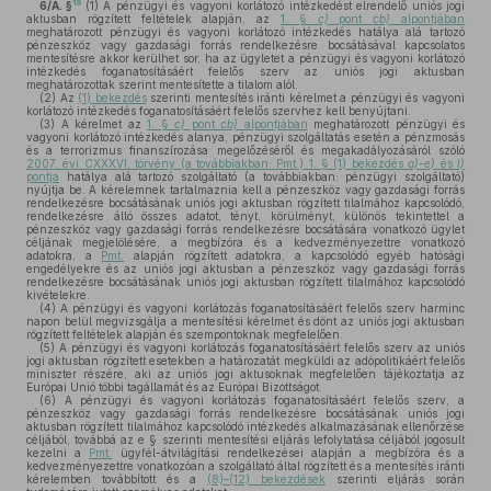
19
6/A. §
(1)
A pénzügyi és vagyoni korlátozó intézkedést elrendelő uniós jogi
aktusban rögzített feltételek alapján, az
1. §
c)
pont
cb)
alpontjában
meghatározott pénzügyi és vagyoni korlátozó intézkedés hatálya alá tartozó
pénzeszköz vagy gazdasági forrás rendelkezésre bocsátásával kapcsolatos
mentesítésre akkor kerülhet sor, ha az ügyletet a pénzügyi és vagyoni korlátozó
intézkedés foganatosításáért felelős szerv az uniós jogi aktusban
meghatározottak szerint mentesítette a tilalom alól.
(2)
Az
(1) bekezdés
szerinti mentesítés iránti kérelmet a pénzügyi és vagyoni
korlátozó intézkedés foganatosításáért felelős szervhez kell benyújtani.
(3)
A kérelmet az
1. §
c)
pont
cb)
alpontjában
meghatározott pénzügyi és
vagyoni korlátozó intézkedés alanya, pénzügyi szolgáltatás esetén a pénzmosás
és a terrorizmus finanszírozása megelőzéséről és megakadályozásáról szóló
2007. évi CXXXVI. törvény (a továbbiakban: Pmt.) 1. § (1) bekezdés
a)–e)
és
l)
pontja
hatálya alá tartozó szolgáltató (a továbbiakban: pénzügyi szolgáltató)
nyújtja be. A kérelemnek tartalmaznia kell a pénzeszköz vagy gazdasági forrás
rendelkezésre bocsátásának uniós jogi aktusban rögzített tilalmához kapcsolódó,
rendelkezésre álló összes adatot, tényt, körülményt, különös tekintettel a
pénzeszköz vagy gazdasági forrás rendelkezésre bocsátására vonatkozó ügylet
céljának megjelölésére, a megbízóra és a kedvezményezettre vonatkozó
adatokra, a
Pmt.
alapján rögzített adatokra, a kapcsolódó egyéb hatósági
engedélyekre és az uniós jogi aktusban a pénzeszköz vagy gazdasági forrás
rendelkezésre bocsátásának uniós jogi aktusban rögzített tilalmához kapcsolódó
kivételekre.
(4)
A pénzügyi és vagyoni korlátozás foganatosításáért felelős szerv harminc
napon belül megvizsgálja a mentesítési kérelmet és dönt az uniós jogi aktusban
rögzített feltételek alapján és szempontoknak megfelelően.
(5)
A pénzügyi és vagyoni korlátozás foganatosításáért felelős szerv az uniós
jogi aktusban rögzített esetekben a határozatát megküldi az adópolitikáért felelős
miniszter részére, aki az uniós jogi aktusoknak megfelelően tájékoztatja az
Európai Unió többi tagállamát és az Európai Bizottságot.
(6)
A pénzügyi és vagyoni korlátozás foganatosításáért felelős szerv, a
pénzeszköz vagy gazdasági forrás rendelkezésre bocsátásának uniós jogi
aktusban rögzített tilalmához kapcsolódó intézkedés alkalmazásának ellenőrzése
céljából, továbbá az e § szerinti mentesítési eljárás lefolytatása céljából jogosult
kezelni a
Pmt.
ügyfél-átvilágítási rendelkezései alapján a megbízóra és a
kedvezményezettre vonatkozóan a szolgáltató által rögzített és a mentesítés iránti
kérelemben továbbított és a
(8)–(12) bekezdések
szerinti eljárás során