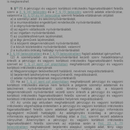
is megkereshet.
22
9. §
(1)
A pénzügyi és vagyoni korlátozó intézkedés foganatosításáért felelős
szerv a
3. § (4) bekezdés
és a
7. § (1) bekezdés
szerinti adatok ellenőrzése,
valamint a
10. § (3) és (4) bekezdése
szerinti feladata ellátásának céljából
a)
a személyi adat- és lakcímnyilvántartásból,
b)
a munkavállalási engedéllyel rendelkezők nyilvántartásából,
c)
a cégnyilvántartásból,
d)
az egyéni vállalkozók nyilvántartásából,
e)
az ingatlan-nyilvántartásból,
f)
az úszólétesítmények lajstromából,
g)
a légi járművek lajstromából,
h)
a központi idegenrendészeti nyilvántartásból,
i)
a közúti közlekedési nyilvántartásból, valamint
j)
a kulturális örökség hatósági nyilvántartásából
a
3. § (4) bekezdésében
és a
7. § (1) bekezdésében
foglalt adatokat igényelheti.
(2)
A személyiadat- és lakcímnyilvántartást kezelő szerv haladéktalanul
értesíti a pénzügyi és vagyoni korlátozó intézkedés foganatosításáért felelős
szervet az
1. §
c)
pont
ca)
alpontjában
meghatározott pénzügyi és vagyoni
korlátozó intézkedés alanyának
a)
Magyarországon bekövetkezett haláláról, nevének megváltoztatásáról,
b)
bejelentett lakóhelyének megszűnéséről, megváltozásáról,
c)
adatai nyilvántartásának megszüntetéséről.
(3)
Ha az
1. §
c)
pont
ca)
alpontjában
meghatározott pénzügyi és vagyoni
korlátozó intézkedés alanya nem tartozik a polgárok személyi adatainak és
lakcímének nyilvántartásáról szóló törvény hatálya alá, a központi
idegenrendészeti nyilvántartást vezető szerv értesíti a pénzügyi és vagyoni
korlátozó intézkedés foganatosításáért felelős szervet a pénzügyi és vagyoni
korlátozó intézkedés alanya tartózkodási helyének megváltozásáról.
(4)
Az uniós jogi aktusban meghatározott pénzügyi és vagyoni korlátozó
intézkedés végrehajtása érdekében a pénzügyi és vagyoni korlátozó intézkedés
foganatosításáért felelős szerv adatokat igényelhet a pénzügyi információs
egységként működő hatóságtól. Az adatigénylés kizárólag a pénzügyi
információs egységként működő hatóság által a
Pmt.
szerint kezelt adatokra
irányulhat. Amennyiben a pénzügyi és vagyoni korlátozó intézkedés
foganatosításáért felelős szervnek az eljárása során a
Pmt. 23. § (1)
bekezdésében
meghatározott bejelentés alapjául szolgáló adat, tény vagy