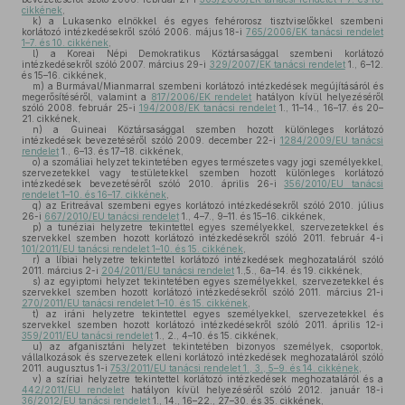
cikkének
,
k)
a Lukasenko elnökkel és egyes fehérorosz tisztviselőkkel szembeni
korlátozó intézkedésekről szóló 2006. május 18-i
765/2006/EK tanácsi rendelet
1–7. és 10. cikkének
,
l)
a Koreai Népi Demokratikus Köztársasággal szembeni korlátozó
intézkedésekről szóló 2007. március 29-i
329/2007/EK tanácsi rendelet
1., 6–12.
és 15–16. cikkének,
m)
a Burmával/Mianmarral szembeni korlátozó intézkedések megújításáról és
megerősítéséről, valamint a
817/2006/EK rendelet
hatályon kívül helyezéséről
szóló 2008. február 25-i
194/2008/EK tanácsi rendelet
1., 11–14., 16–17. és 20–
21. cikkének,
n)
a Guineai Köztársasággal szemben hozott különleges korlátozó
intézkedések bevezetéséről szóló 2009. december 22-i
1284/2009/EU tanácsi
rendelet
1., 6–13. és 17–18. cikkének,
o)
a szomáliai helyzet tekintetében egyes természetes vagy jogi személyekkel,
szervezetekkel vagy testületekkel szemben hozott különleges korlátozó
intézkedések bevezetéséről szóló 2010. április 26-i
356/2010/EU tanácsi
rendelet 1–10. és 16–17. cikkének
,
q)
az Eritreával szembeni egyes korlátozó intézkedésekről szóló 2010. július
26-i
667/2010/EU tanácsi rendelet
1., 4–7., 9–11. és 15–16. cikkének,
p)
a tunéziai helyzetre tekintettel egyes személyekkel, szervezetekkel és
szervekkel szemben hozott korlátozó intézkedésekről szóló 2011. február 4-i
101/2011/EU tanácsi rendelet 1–10. és 15. cikkének
,
r)
a líbiai helyzetre tekintettel korlátozó intézkedések meghozataláról szóló
2011. március 2-i
204/2011/EU tanácsi rendelet
1.,5., 6a–14. és 19. cikkének,
s)
az egyiptomi helyzet tekintetében egyes személyekkel, szervezetekkel és
szervekkel szemben hozott korlátozó intézkedésekről szóló 2011. március 21-i
270/2011/EU tanácsi rendelet 1–10. és 15. cikkének
,
t)
az iráni helyzetre tekintettel egyes személyekkel, szervezetekkel és
szervekkel szemben hozott korlátozó intézkedésekről szóló 2011. április 12-i
359/2011/EU tanácsi rendelet
1., 2., 4–10. és 15. cikkének,
u)
az afganisztáni helyzet tekintetében bizonyos személyek, csoportok,
vállalkozások és szervezetek elleni korlátozó intézkedések meghozataláról szóló
2011. augusztus 1-i
753/2011/EU tanácsi rendelet 1., 3., 5–9. és 14. cikkének
,
v)
a szíriai helyzetre tekintettel korlátozó intézkedések meghozataláról és a
442/2011/EU rendelet
hatályon kívül helyezéséről szóló 2012. január 18-i
36/2012/EU tanácsi rendelet
1., 14., 16–22., 27–30. és 35. cikkének,