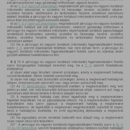
eső pénzeszközzel vagy gazdasági erőforrással, jogosult kezelni
a)
az
1. §
c)
pont
ca)
alpontjában
meghatározott pénzügyi és vagyoni korlátozó
intézkedés alanyának a születési és házassági nevére, születési idejére,
születési helyére, lakóhelyére és tartózkodási helyére vonatkozó személyes
adatait, továbbá a pénzügyi és vagyoni korlátozó intézkedést elrendelő uniós jogi
aktus által közzétett egyéb azonosító adatait,
b)
az
1. §
c)
pont
ca)
alpontjában
meghatározott pénzügyi és vagyoni korlátozó
intézkedés hatálya alá eső pénzeszközön, valamint gazdasági erőforráson a
pénzügyi és vagyoni korlátozó intézkedés végrehajtását korlátozó jogosultsággal
rendelkező természetes személy születési és házassági nevére, születési
idejére, születési helyére, lakóhelyére és tartózkodási helyére vonatkozó
személyes adatait.
(2)
Ha a pénzügyi és vagyoni korlátozó intézkedés foganatosításáért felelős
szerv
3. §
szerinti eljárásának feltételei már nem állnak fenn, a pénzügyi és
vagyoni korlátozó intézkedés foganatosításáért felelős szerv az eljárása során
gyűjtött adatokat haladéktalanul törli.
8. §
(1)
A pénzügyi és vagyoni korlátozó intézkedés foganatosításáért felelős
szerv közigazgatási hatóságot kereshet meg, ha a
3. §
szerinti feladatának
ellátásához
a)
olyan adat vagy ténybeli ismeret szükséges, amely a megkeresett hatóság
nyilvántartásából, illetve irataiból szerezhető meg,
b)
olyan irat vagy más bizonyíték szükséges, amely a megkeresett hatóságnál
(állami, önkormányzati szervnél) van, vagy onnan szerezhető meg.
(2)
Az
(1) bekezdésben
meghatározott esetben a megkeresésben meg kell
jelölni az adat, irat, más bizonyíték felhasználásának célját, valamint azt, hogy a
személyes adat beszerzésére e törvény alapján kerül sor.
(3)
A megkeresett hatóság csak akkor tagadhatja meg a megkeresésben
foglaltak teljesítését, ha az jogszabályba ütközik. Ha a megkeresésben foglaltak
teljesítésére más szerv jogosult, a megkeresett hatóság a megkeresést
haladéktalanul, de legkésőbb a megkeresés megérkezésétől számított öt napon
belül e hatósághoz továbbítja, és erről egyidejűleg tájékoztatja a megkereső
hatóságot.
(4)
Ha jogszabály ennél rövidebb határidőt nem állapít meg, a megkeresést
nyolc napon belül kell teljesíteni.
21
(5)
A pénzügyi és vagyoni korlátozás foganatosításáért felelős szerv a
10. §
(3) és (4) bekezdése
szerinti feladatának ellátásához illetékes külföldi hatóságot