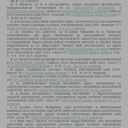
38
20. §
Ez a törvény
a)
a Milosević úr és a környezetéhez tartozó személyek pénzkészletei
befagyasztásának fenntartásáról és az
1294/1999/EK rendeletnek,
a
607/2000/EK rendeletnek,
valamint a
926/98/EK rendelet 2. cikkének
hatályon
kívül helyezéséről szóló 2000. november 10-i
2488/2000/EK tanácsi rendelet
1–
3., 8–8a. és 10. cikkének,
b)
a terrorizmus leküzdése érdekében egyes személyekkel és szervezetekkel
szemben hozott különleges korlátozó intézkedésekről szóló 2001. december 17-i
2580/2001/EK tanácsi rendelet 1–6., 8. és 10. cikkének
,
c)
az Oszáma bin Ládennel, az Al-Qaida hálózattal és a Tálibánnal
összeköttetésben álló egyes személyekkel és szervezetekkel szemben
meghatározott szigorító intézkedések bevezetéséről, valamint az egyes termékek
és szolgáltatások Afganisztánba történő kivitelének tilalmáról, a repülési tilalom
megerősítéséről és az afganisztáni Tálibánt illető pénzkészletek és egyéb
pénzügyi források befagyasztásáról szóló
467/2001/EK tanácsi rendelet
hatályon
kívül helyezéséről szóló 2002. május 27-i
881/2002/EK tanácsi rendelet
1–2a.,
4., 5–6., 8–9. és 11. cikkének,
d)
az Irakkal fennálló gazdasági és pénzügyi kapcsolatok egyes korlátozásairól
és a
2465/96/EK rendelet
hatályon kívül helyezéséről szóló 2003. július 7-i
1210/2003/EK tanácsi rendelet
1., 4–10,
13–14., 15a. és 16. cikkének
,
e)
egyes, Zimbabwéval szembeni korlátozó intézkedésekről szóló 2004.
február 19-i
314/2004/EK tanácsi rendelet
1., 6–9., 10. és 13. cikkének,
f)
a Libériával szembeni további korlátozó intézkedésekről szóló 2004. április
29-i
872/2004/EK tanácsi rendelet 1–10. és 13. cikkének
,
g)
az elefántcsontparti helyzet tekintetében egyes személyekkel és
szervezetekkel szemben hozott különleges korlátozó intézkedések bevezetéséről
szóló 2005. április 12-i
560/2005/EK tanácsi rendelet 1–10. és 13. cikkének
,
h)
a Kongói Demokratikus Köztársaság tekintetében a fegyverembargót
megsértő személyekkel szemben meghatározott, egyedi korlátozó intézkedések
bevezetéséről szóló 2005. július 18-i
1183/2005/EK tanácsi rendelet 1–8. és 11.
cikkének
,
i)
a szudáni Darfur térségében zajló konfliktusban a békefolyamatot
akadályozó és a nemzetközi jogot sértő cselekményt elkövető egyes személyekkel
szemben meghatározott, egyedi korlátozó intézkedések bevezetéséről szóló
2005. július 18-i
1184/2005/EK tanácsi rendelet 1–8. és 11. cikkének
,
j)
a Rafiq Hariri libanoni miniszterelnök meggyilkolásában való részvétellel
gyanúsított egyes személyekkel szembeni egyedi korlátozó intézkedések
bevezetéséről szóló 2006. február 21-i
305/2006/EK tanácsi rendelet 1–7. és 10.