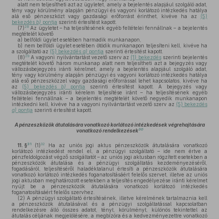
alatt nem teljesítheti azt az ügyletet, amely a bejelentés alapjául szolgáló adat,
tény vagy körülmény alapján pénzügyi és vagyoni korlátozó intézkedés hatálya
alá eső pénzeszközt vagy gazdasági erőforrást érinthet, kivéve ha az
(5)
bekezdés
b)
pontja
szerinti értesítést kapott.
28
(7)
Az ügyletet – ha teljesítésének egyéb feltételei fennállnak – a bejelentés
megtételét követő
a)
belföldi ügylet esetében harmadik munkanapon,
b)
nem belföldi ügylet esetében ötödik munkanapon teljesíteni kell, kivéve ha
a szolgáltató az
(5) bekezdés
a)
pontja
szerinti értesítést kapott.
29
(8)
A vagyoni nyilvántartást vezető szerv az
(1) bekezdés
szerinti bejelentés
megtételét követő három munkanap alatt nem teljesítheti azt a bejegyzés vagy
változásbejegyzés iránti kérelmet, amely a bejelentés alapjául szolgáló adat,
tény vagy körülmény alapján pénzügyi és vagyoni korlátozó intézkedés hatálya
alá eső pénzeszközzel vagy gazdasági erőforrással lehet kapcsolatos, kivéve ha
az
(5) bekezdés
b)
pontja
szerinti értesítést kapott. A bejegyzés vagy
változásbejegyzés iránti kérelem teljesítése iránt – ha teljesítésének egyéb
feltételei fennállnak – a bejelentés megtételét követő negyedik munkanapon
intézkedni kell, kivéve ha a vagyoni nyilvántartást vezető szerv az
(5) bekezdés
a)
pontja
szerinti értesítést kapott.
A pénzeszközök átutalására vonatkozó korlátozó intézkedések végrehajtására
30
vonatkozó rendelkezések
31
32
11. §
(1)
Ha az uniós jogi aktus pénzeszközök átutalására vonatkozó
korlátozó intézkedést rendel el, a pénzügyi szolgáltató – ide nem értve a
pénzfeldolgozást végző szolgáltatót – az uniós jogi aktusban rögzített esetekben a
pénzeszközök átutalása és a pénzügyi szolgáltatás kezdeményezéséről,
fogadásáról, teljesítéséről haladéktalanul értesíti a pénzeszközök átutalására
vonatkozó korlátozó intézkedés foganatosításáért felelős szervet, illetve az uniós
jogi aktusban meghatározott esetekben a teljesítés engedélyezése iránti kérelmet
nyújt be a pénzeszközök átutalására vonatkozó korlátozó intézkedés
foganatosításáért felelős szervhez.
(2)
A pénzügyi szolgáltató értesítésének, illetve kérelmének tartalmaznia kell
a pénzeszközök átutalásával és a pénzügyi szolgáltatással kapcsolatban
rendelkezésre álló összes adatot, tényt, körülményt, különös tekintettel az
átutalás céljának megjelölésére, a megbízóra és a kedvezményezettre vonatkozó