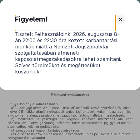
Nemzeti
Jogszabálytár
+
Figyelem!
2007. évi CLXXX. törvény
Tisztelt Felhasználóink! 2026. augusztus 8-
án 22:00 és 22:30 óra között karbantartási
az Európai Unió által elrendelt pénzügyi és
munkák miatt a Nemzeti Jogszabálytár
vagyoni korlátozó intézkedések
szolgáltatásában átmeneti
végrehajtásáról, valamint ehhez kapcsolódóan
kapcsolatmegszakadásokra lehet számítani.
1
egyes törvények módosításáról
Szíves türelmüket és megértésüket
köszönjük!
Hatályos: 2014. 03. 15. – 2017. 06. 25.
Értelmező rendelkezések
1. §
E törvény alkalmazásában
2
a)
uniós jogi aktus:
az Európai Unió Működéséről Szóló szerződés 75. cikke,
illetve 215. cikke alapján elfogadott uniós jogi aktusok, valamint az ezen jogi
aktusok felhatalmazása alapján elfogadott jogi aktusok, illetve intézkedések;
b)
mentesítés:
a pénzügyi és vagyoni korlátozó intézkedés alá vont
pénzeszköz, illetve gazdasági erőforrás feletti rendelkezési jog gyakorlásának
eseti, célhoz kötött engedélyezése;
3
c)
pénzügyi és vagyoni korlátozó intézkedés:
ca)
a pénzeszközök és gazdasági erőforrások uniós jogi aktus által elrendelt
befagyasztása, valamint