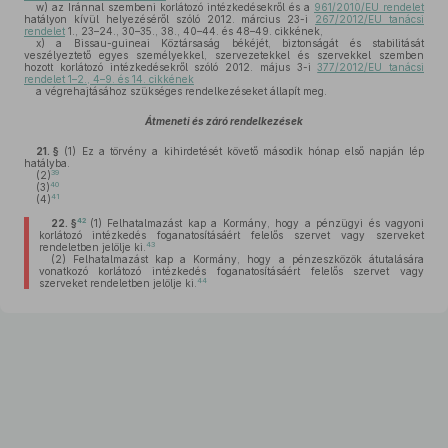
w)
az Iránnal szembeni korlátozó intézkedésekről és a
961/2010/EU rendelet
hatályon kívül helyezéséről szóló 2012. március 23-i
267/2012/EU tanácsi
rendelet
1., 23–24., 30–35., 38., 40–44. és 48–49. cikkének,
x)
a Bissau-guineai Köztársaság békéjét, biztonságát és stabilitását
veszélyeztető egyes személyekkel, szervezetekkel és szervekkel szemben
hozott korlátozó intézkedésekről szóló 2012. május 3-i
377/2012/EU tanácsi
rendelet 1–2., 4–9. és 14. cikkének
a végrehajtásához szükséges rendelkezéseket állapít meg.
Átmeneti és záró rendelkezések
21. §
(1)
Ez a törvény a kihirdetését követő második hónap első napján lép
hatályba.
39
(2)
40
(3)
41
(4)
42
22. §
(1)
Felhatalmazást kap a Kormány, hogy a pénzügyi és vagyoni
korlátozó intézkedés foganatosításáért felelős szervet vagy szerveket
43
rendeletben jelölje ki.
(2)
Felhatalmazást kap a Kormány, hogy a pénzeszközök átutalására
vonatkozó korlátozó intézkedés foganatosításáért felelős szervet vagy
44
szerveket rendeletben jelölje ki.