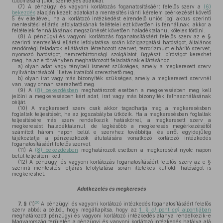
tudomására jutott személyes adatokat.
(7)
A pénzügyi és vagyoni korlátozás foganatosításáért felelős szerv a
(6)
bekezdés
alapján kezelt adatokat a mentesítés iránti kérelem beérkezését követő
5 év elteltével, ha a korlátozó intézkedést elrendelő uniós jogi aktus szerinti
mentesítési eljárás lefolytatásának feltételei ezt követően is fennállnak, akkor a
feltételek fennállásának megszűnését követően haladéktalanul köteles törölni.
(8)
A pénzügyi és vagyoni korlátozás foganatosításáért felelős szerv az e §
szerinti mentesítési eljárás lefolytatása során közigazgatási hatóságot, általános
rendőrségi feladatok ellátására létrehozott szervet, terrorizmust elhárító szervet,
nyomozó hatóságot, nemzetbiztonsági szolgálatot, ügyészt, bíróságot kereshet
meg, ha az e törvényben meghatározott feladatának ellátásához
a)
olyan adat vagy ténybeli ismeret szükséges, amely a megkeresett szerv
nyilvántartásából, illetve irataiból szerezhető meg,
b)
olyan irat vagy más bizonyíték szükséges, amely a megkeresett szervnél
van, vagy onnan szerezhető meg.
(9)
A
(8) bekezdésben
meghatározott esetben a megkeresésben meg kell
jelölni a megkeresésben kért adat, irat vagy más bizonyíték felhasználásának
célját.
(10)
A megkeresett szerv csak akkor tagadhatja meg a megkeresésben
foglaltak teljesítését, ha az jogszabályba ütközik. Ha a megkeresésben foglaltak
teljesítésére más szerv rendelkezik hatáskörrel, a megkeresett szerv a
megkeresést haladéktalanul, de legkésőbb a megkeresés megérkezésétől
számított három napon belül e szervhez továbbítja, és erről egyidejűleg
tájékoztatja a pénzeszközök átutalására vonatkozó korlátozó intézkedés
foganatosításáért felelős szervet.
(11)
A
(8) bekezdésben
meghatározott esetben a megkeresést nyolc napon
belül teljesíteni kell.
(12)
A pénzügyi és vagyoni korlátozás foganatosításáért felelős szerv az e §
szerinti mentesítési eljárás lefolytatása során illetékes külföldi hatóságot is
megkereshet.
Adatkezelés és megkeresés
20
7. §
(1)
A pénzügyi és vagyoni korlátozó intézkedés foganatosításáért felelős
szerv abból a célból, hogy megállapítsa, hogy az
1. §
c)
pont
ca)
alpontjában
meghatározott pénzügyi és vagyoni korlátozó intézkedés alanya rendelkezik-e
Magyarország területén a pénzügyi és vagyoni korlátozó intézkedés hatálya alá