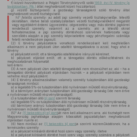
f)
közeli hozzátartozó:
a Polgári Törvénykönyvről szóló
1959. évi IV. törvény (a
továbbiakban: Ptk.)
által meghatározott közeli hozzátartozó;
g)
vezető tisztségviselő:
a gazdasági társaságokról szóló törvény által
meghatározott vezető tisztségviselő.
5
h)
felelős személy:
az adott jogi személy vezető tisztségviselője, létesítő
okiratában, illetve belső szabályzataiban vezető tisztségviselőként megjelölt
vagy egyébként érdemi ügyvezetési, cégvezetési vagy más döntési jogkörrel
rendelkező személy, valamint az a személy, aki a létesítő okirat
felhatalmazása, a jogi személy döntéshozó szervének határozata vagy
szerződés alapján a jogi személy képviseletére vagy pénzforgalmi számlája
feletti rendelkezésre jogosult.
(2)
E törvény pályázatokra vonatkozó rendelkezéseit kell megfelelően
alkalmazni a nem pályázati úton odaítélt támogatásokra is azzal, hogy ahol e
törvény
a)
pályázatot említ, ott a támogatás odaítélésére irányuló kérelmet,
b)
pályázati eljárást említ, ott a támogatási döntés előkészítésének és
meghozatalának folyamatát
kell érteni.
(3)
A nem pályázati úton odaítélt támogatásból nem részesülhet az, aki – ha a
támogatási döntést pályázati eljárásban hoznák – a pályázati eljárásban nem
vehetne részt pályázóként.
(4)
E törvény alkalmazásában valamely személy tulajdonában álló gazdasági
társaságnak minősül
a)
a legalább 5%-os tulajdonában álló nyilvánosan működő részvénytársaság,
b)
a bármilyen arányban tulajdonában álló gazdasági társaság (ide nem értve
a nyilvánosan működő részvénytársaságot),
c)
a tulajdonában álló
b) pont
szerinti társaság
ca)
legalább 5%-os tulajdonában álló nyilvánosan működő részvénytársaság,
cb)
bármilyen arányú tulajdonában álló gazdasági társaság (ide nem értve a
nyilvánosan működő részvénytársaságot).
6
(5)
Az
(1) bekezdés d)–e) pont
ját nem kell alkalmazni arra, aki tisztségét nem
Magyarország joghatósága alapján kibocsátott jogszabályban meghatározott
eljárásban nyerte el.
(6)
Nem minősül az
(1) bekezdés b) pont
ja szerinti közreműködésnek, ha a
természetes személy
a)
a pályázat kiírásáról döntést hozó szerv vagy személy, illetve
b)
a pályázat kiírásáról döntést hozó szerv vagy személy számára a pályázati