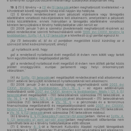
e törvénynél szigorúbb összeférhetetlenségi szabályokat állapítsanak meg.
19. §
(1)
E törvény – a
(3)
és
(5) bekezdés
ekben meghatározott kivételekkel – a
kihirdetését követő negyedik hónap első napján lép hatályba.
(2)
E törvény rendelkezéseit azon pályázati eljárásokra vagy támogatás
odaítélésére vonatkozó más eljárásokra kell alkalmazni, amelyekben a pályázati
kiírás közzétételére, ennek hiányában a támogatás odaítélésére vonatkozó
kérelem benyújtására e törvény hatálybalépése után került sor.
(3)
2008. január 1-jén a személyi jövedelemadó meghatározott részének az
adózó rendelkezése szerinti felhasználásáról szóló
1996. évi CXXVI. törvény (a
továbbiakban: Szjftv.) 4. § (2) bekezdés
e a következő új g) ponttal egészül ki:
[Az (1) bekezdés a), b)
és
c) pont
jában megjelöltek közül kizárólag az a
szervezet lehet kedvezményezett, amely]
„
g)
nyilatkozik arról, hogy
ga)
a rendelkező nyilatkozat évét megelőző öt évben nem kötött vagy tartott
fenn együttműködési megállapodást párttal,
gb)
a rendelkező nyilatkozat évét megelőző öt évben nem állított párttal közös
jelöltet országgyűlési, európai parlamenti vagy helyi önkormányzati
választáson,”
(4)
Az
Szjftv.
(3) bekezdés
sel megállapított rendelkezéseit első alkalommal a
2007. adóévre benyújtott rendelkező nyilatkozatoknál kell alkalmazni.
(5)
2008. január 2-án a közösségi vámjog végrehajtásáról szóló
2003. évi
CXXVI. törvény (a továbbiakban: Vtv.) 16. §
– az egyes adótörvények
módosításáról szóló
2007. évi CXXVI. törvény (a továbbiakban: Módtv.) 121. § (5)
bekezdés
ével megállapított – (10) bekezdésének számozása (11) bekezdésre, a
Vtv. 16. §
– a
Módtv. 121. § (1) bekezdés
ével átszámozott – (11) bekezdésének
számozása (12) bekezdésre, a
Vtv. 16. §
– a pénzmosás és a terrorizmus
finanszírozása megelőzéséről és megakadályozásáról szóló
2007. évi CXXXVI.
törvény 50. §
-ával megállapított – (11) bekezdésének számozása (13) bekezdésre,
a
Vtv. 16. § (12) bekezdés
ének számozása (14) bekezdésre módosul.
(6)
E törvény
6. § (1) bekezdés f) pont fa)–fb) alpont
jaiban, illetve az
Szjftv. 4.
§ (2) bekezdés g) pont ga)–gb) alpont
jaiban meghatározott időtartamba nem
számítható bele az e törvény hatálybalépése előtti időszak.
(7)
E törvény
6. §
-át a Nemzeti Kulturális Alapból nyújtott támogatások
tekintetében a 2008. december 31-ét követően kiírt pályázatokra kell alkalmazni.