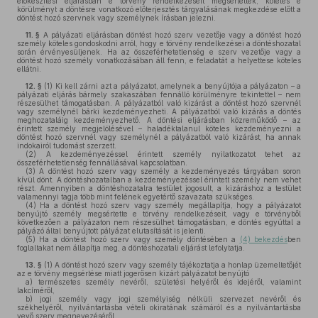
előkészítési eljárásban e törvény rendelkezéseit megsértették, köteles e
körülményt a döntésre vonatkozó előterjesztés tárgyalásának megkezdése előtt a
döntést hozó szervnek vagy személynek írásban jelezni.
11. §
A pályázati eljárásban döntést hozó szerv vezetője vagy a döntést hozó
személy köteles gondoskodni arról, hogy e törvény rendelkezései a döntéshozatal
során érvényesüljenek. Ha az összeférhetetlenség e szerv vezetője vagy a
döntést hozó személy vonatkozásában áll fenn, e feladatát a helyettese köteles
ellátni.
12. §
(1)
Ki kell zárni azt a pályázatot, amelynek a benyújtója a pályázaton – a
pályázati eljárás bármely szakaszában fennálló körülményre tekintettel – nem
részesülhet támogatásban. A pályázatból való kizárást a döntést hozó szervnél
vagy személynél bárki kezdeményezheti. A pályázatból való kizárás a döntés
meghozataláig kezdeményezhető. A döntési eljárásban közreműködő – az
érintett személy megjelölésével – haladéktalanul köteles kezdeményezni a
döntést hozó szervnél vagy személynél a pályázatból való kizárást, ha annak
indokairól tudomást szerzett.
(2)
A kezdeményezéssel érintett személy nyilatkozatot tehet az
összeférhetetlenség fennállásával kapcsolatban.
(3)
A döntést hozó szerv vagy személy a kezdeményezés tárgyában soron
kívül dönt. A döntéshozatalban a kezdeményezéssel érintett személy nem vehet
részt. Amennyiben a döntéshozatalra testület jogosult, a kizáráshoz a testület
valamennyi tagja több mint felének egyetértő szavazata szükséges.
(4)
Ha a döntést hozó szerv vagy személy megállapítja, hogy a pályázatot
benyújtó személy megsértette e törvény rendelkezéseit, vagy e törvényből
következően a pályázaton nem részesülhet támogatásban, e döntés egyúttal a
pályázó által benyújtott pályázat elutasítását is jelenti.
(5)
Ha a döntést hozó szerv vagy személy döntésében a
(4) bekezdés
ben
foglaltakat nem állapítja meg, a döntéshozatali eljárást lefolytatja.
13. §
(1)
A döntést hozó szerv vagy személy tájékoztatja a honlap üzemeltetőjét
az e törvény megsértése miatt jogerősen kizárt pályázatot benyújtó
a)
természetes személy nevéről, születési helyéről és idejéről, valamint
lakcíméről,
b)
jogi személy vagy jogi személyiség nélküli szervezet nevéről és
székhelyéről, nyilvántartásba vételi okiratának számáról és a nyilvántartásba
vevő szerv megnevezéséről.