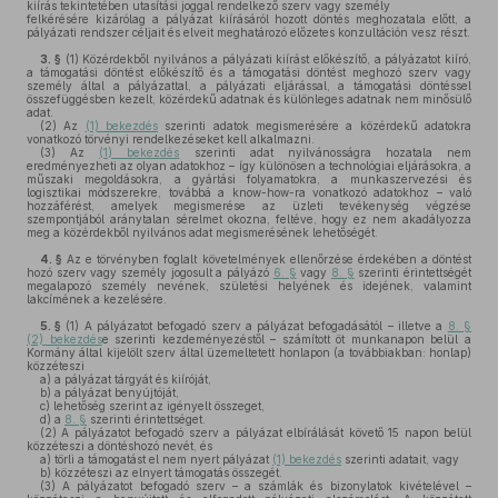
kiírás tekintetében utasítási joggal rendelkező szerv vagy személy
felkérésére kizárólag a pályázat kiírásáról hozott döntés meghozatala előtt, a
pályázati rendszer céljait és elveit meghatározó előzetes konzultáción vesz részt.
3. §
(1)
Közérdekből nyilvános a pályázati kiírást előkészítő, a pályázatot kiíró,
a támogatási döntést előkészítő és a támogatási döntést meghozó szerv vagy
személy által a pályázattal, a pályázati eljárással, a támogatási döntéssel
összefüggésben kezelt, közérdekű adatnak és különleges adatnak nem minősülő
adat.
(2)
Az
(1) bekezdés
szerinti adatok megismerésére a közérdekű adatokra
vonatkozó törvényi rendelkezéseket kell alkalmazni.
(3)
Az
(1) bekezdés
szerinti adat nyilvánosságra hozatala nem
eredményezheti az olyan adatokhoz – így különösen a technológiai eljárásokra, a
műszaki megoldásokra, a gyártási folyamatokra, a munkaszervezési és
logisztikai módszerekre, továbbá a know-how-ra vonatkozó adatokhoz – való
hozzáférést, amelyek megismerése az üzleti tevékenység végzése
szempontjából aránytalan sérelmet okozna, feltéve, hogy ez nem akadályozza
meg a közérdekből nyilvános adat megismerésének lehetőségét.
4. §
Az e törvényben foglalt követelmények ellenőrzése érdekében a döntést
hozó szerv vagy személy jogosult a pályázó
6. §
vagy
8. §
szerinti érintettségét
megalapozó személy nevének, születési helyének és idejének, valamint
lakcímének a kezelésére.
5. §
(1)
A pályázatot befogadó szerv a pályázat befogadásától – illetve a
8. §
(2) bekezdés
e szerinti kezdeményezéstől – számított öt munkanapon belül a
Kormány által kijelölt szerv által üzemeltetett honlapon (a továbbiakban: honlap)
közzéteszi
a)
a pályázat tárgyát és kiíróját,
b)
a pályázat benyújtóját,
c)
lehetőség szerint az igényelt összeget,
d)
a
8. §
szerinti érintettséget.
(2)
A pályázatot befogadó szerv a pályázat elbírálását követő 15 napon belül
közzéteszi a döntéshozó nevét, és
a)
törli a támogatást el nem nyert pályázat
(1) bekezdés
szerinti adatait, vagy
b)
közzéteszi az elnyert támogatás összegét.
(3)
A pályázatot befogadó szerv – a számlák és bizonylatok kivételével –