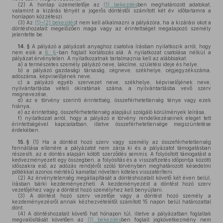
(2)
A honlap üzemeltetője az
(1) bekezdés
ben meghatározott adatokat,
valamint a kizárás tényét a jogerős döntéstől számított két év időtartamra a
honlapon közzéteszi.
(3)
Az
(1)–(2) bekezdés
t nem kell alkalmazni a pályázóra, ha a kizárási okot a
döntéshozatalt megelőzően maga vagy az érintettséget megalapozó személy
jelentette be.
14. §
A pályázó a pályázati anyaghoz csatolva írásban nyilatkozik arról, hogy
nem esik a
6. §
-ban foglalt korlátozás alá. A nyilatkozat csatolása nélkül a
pályázat érvénytelen. A nyilatkozatnak tartalmaznia kell az alábbiakat:
a)
a természetes személy pályázó neve, lakcíme, születési ideje és helye,
b)
a pályázó gazdasági társaság, cégneve, székhelye, cégjegyzékszáma,
adószáma, képviselőjének neve,
c)
a pályázó egyéb szervezet neve, székhelye, képviselőjének neve,
nyilvántartásba vételi okiratának száma, a nyilvántartásba vevő szerv
megnevezése,
d)
az e törvény szerinti érintettség, összeférhetetlenség ténye vagy ezek
hiánya,
e)
az érintettség, összeférhetetlenség alapjául szolgáló körülmények leírása,
f)
nyilatkozat arról, hogy a pályázó e törvény rendelkezéseinek eleget tett
érintettségével kapcsolatban, illetve összeférhetetlensége megszüntetése
érdekében.
15. §
(1)
Ha a döntést hozó szerv vagy személy az összeférhetetlenség
fennállása ellenére a pályázatot nem zárja ki és a pályázatot támogatásban
részesíti, az e döntés alapján kötött szerződés semmis. A folyósított támogatást a
kedvezményezett egy összegben, a folyósítás és a visszafizetés időpontja közötti
időszakra eső, az adózás rendjéről szóló törvényben meghatározott késedelmi
pótlékkal azonos mértékű kamattal növelten köteles visszatéríteni.
(2)
Az érvénytelenség megállapítását a döntéshozatalt követő két éven belül,
írásban bárki kezdeményezheti. A kezdeményezést a döntést hozó szerv
vezetőjéhez vagy a döntést hozó személyhez kell benyújtani.
(3)
A döntést hozó szerv vezetője vagy a döntést hozó személy a
kezdeményezésről annak kézhezvételétől számított 15 napon belül határozattal
dönt.
(4)
A döntéshozatalt követő hat hónapon túl, illetve a pályázatban foglaltak
megvalósítását követően az
(1) bekezdés
ben foglalt jogkövetkezmény nem