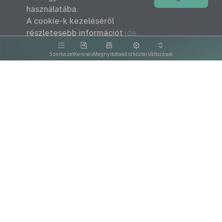
használatába.
A cookie-k kezeléséről
részletesebb információt
ide
kattintva olvashat.
Szerkezet
Keresés
Megnyitottak
Eszköztár
Változások
Kapcsolat
Felhasználási feltételek