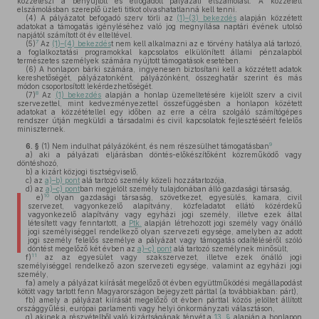
közzéteszi a benyújtott és elfogadott pályázati elszámolást. A közzétett
elszámolásban szereplő üzleti titkot olvashatatlanná kell tenni.
(4)
A pályázatot befogadó szerv törli az
(1)–(3) bekezdés
alapján közzétett
adatokat a támogatás igényléséhez való jog megnyílása naptári évének utolsó
napjától számított öt év elteltével.
7
(5)
Az
(1)–(4) bekezdés
t nem kell alkalmazni az e törvény hatálya alá tartozó,
a foglalkoztatási programokkal kapcsolatos elkülönített állami pénzalapból
természetes személyek számára nyújtott támogatások esetében.
(6)
A honlapon bárki számára, ingyenesen biztosítani kell a közzétett adatok
kereshetőségét, pályázatonként, pályázónként, összeghatár szerint és más
módon csoportosított lekérdezhetőségét.
8
(7)
Az
(1) bekezdés
alapján a honlap üzemeltetésére kijelölt szerv a civil
szervezettel, mint kedvezményezettel összefüggésben a honlapon közétett
adatokat a közzététellel egy időben az erre a célra szolgáló számítógépes
rendszer útján megküldi a társadalmi és civil kapcsolatok fejlesztéséért felelős
miniszternek.
9
6. §
(1)
Nem indulhat pályázóként, és nem részesülhet támogatásban
a)
aki a pályázati eljárásban döntés-előkészítőként közreműködő vagy
döntéshozó,
b)
a kizárt közjogi tisztségviselő,
c)
az
a)–b) pont
alá tartozó személy közeli hozzátartozója,
d)
az
a)–c) pont
ban megjelölt személy tulajdonában álló gazdasági társaság,
10
e)
olyan gazdasági társaság, szövetkezet, egyesülés, kamara, civil
szervezet, vagyonkezelő alapítvány, közfeladatot ellátó közérdekű
vagyonkezelő alapítvány vagy egyházi jogi személy, illetve ezek által
létesített vagy fenntartott, a
Ptk.
alapján létrehozott jogi személy vagy önálló
jogi személyiséggel rendelkező olyan szervezeti egysége, amelyben az adott
jogi személy felelős személye a pályázat vagy támogatás odaítéléséről szóló
döntést megelőző két évben az
a)–c) pont
alá tartozó személynek minősült,
11
f)
az az egyesület vagy szakszervezet, illetve ezek önálló jogi
személyiséggel rendelkező azon szervezeti egysége, valamint az egyházi jogi
személy,
fa)
amely a pályázat kiírását megelőző öt évben együttműködési megállapodást
kötött vagy tartott fenn Magyarországon bejegyzett párttal (a továbbiakban: párt),
fb)
amely a pályázat kiírását megelőző öt évben párttal közös jelöltet állított
országgyűlési, európai parlamenti vagy helyi önkormányzati választáson,
g)
akinek a részvételből való kizártságának tényét a
13. §
alapján a honlapon