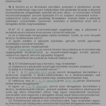
alkalmazható.
16. §
Semmis az az átruházási szerződés, amelyben a döntéshozó, annak
közeli hozzátartozója vagy ezek tulajdonában álló gazdasági társaság a pályázat
elszámolásának elfogadásától számított két éven belül – a nyilvánosan működő
részvénytársaságban szerzett legfeljebb 5%-os tulajdoni részesedést kivéve –
tulajdonrészt szerez olyan gazdasági társaságban, amelyet abban a pályázati
eljárásban nyilvánítottak nyertesnek, amelyben a döntéshozó részt vett a
támogatási döntés meghozatalában.
21
17. §
(1)
A pályázat érvénytelenségét megállapító vagy a pályázatot a
kezdeményezés ellenére érvényesnek nyilvánító határozat
a)
ha a határozatot közigazgatási eljárás keretében hozták, az erre irányadó
törvényi rendelkezések szerint,
b)
egyéb esetben a pályázati eljárásban igénybe vehető jogorvoslati
lehetőségek kimerítését követően
közigazgatási perben megtámadható.
(2)
Az
(1) bekezdés b) pont
ja szerinti kérelem benyújtására az érvénytelenség
megállapítását kezdeményező, az összeférhetetlenséggel érintett pályázó,
valamint az jogosult, akit erre jogszabály feljogosít.
(3)
A keresetlevél benyújtásának halasztó hatálya van.
18. §
(1)
Felhatalmazást kap a Kormány, hogy rendeletben
22
a)
szabályozza a pályázattal összefüggő közzététel részletes szabályait,
23
b)
jelölje ki a honlapot üzemeltető szervet,
c)
az 1 . §
(1) bekezdés b)–c) pont
ja szerinti támogatások tekintetében e
törvénynél szigorúbb, a döntés-előkészítésben és a döntéshozatalban való
részvételre vonatkozó összeférhetetlenségi szabályokat állapítson meg,
d)
határozza meg az
1. § (2) bekezdés
ének
b)–d) pont
jainak alkalmazási
24
körébe tartozó támogatásokat,
e)
egyes, az
1. § (1) bekezdés
szerinti olyan támogatások tekintetében e
törvény rendelkezéseitől eltérjen, amelyek esetében közvetlenül alkalmazandó
uniós jogi aktus kifejezetten előírja, hogy egyes meghatározott személyek,
szervezetek részt vegyenek a támogatási összeg végső kedvezményezettjeinek,
illetve a részükre a támogatásból jutó összegeknek a meghatározásában.
(2)
Felhatalmazást kapnak a helyi önkormányzatok, hogy rendeletben egyes,
az önkormányzati költségvetési alrendszerből folyósított támogatások tekintetében