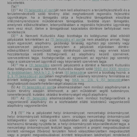
közzétették.
12
(1a)
13
(2)
Az
(1) bekezdés e) pont
ját nem kell alkalmazni a területfejlesztésről és a
területrendezésről szóló törvény által meghatározott regionális fejlesztési
ügynökségre, ha a támogatás célja a fejlesztési támogatások elosztása
intézményrendszere működésének támogatása, továbbá olyan támogatás,
amelynek előkészítésében, lebonyolításában a regionális fejlesztési ügynökség
nem vesz részt, illetve a támogatással kapcsolatos döntésre befolyással nem
rendelkezik.
14
(3)
A Nemzeti Kulturális Alap bizottsága és kollégiumai által elbírált
pályázatok tekintetében az
(1) bekezdés e) pont
ja nem akadálya annak, hogy
olyan egyesület, alapítvány, gazdasági társaság, egyházi jogi személy vagy
szakszervezet pályázzon, amelyben a pályázati eljárásban döntés-
előkészítőként közreműködő vagy döntéshozó személy, vagy ennek közeli
hozzátartozója vezető tisztségviselő, az alapítvány kezelő szervének,
szervezetének tagja, tisztségviselője, az egyesület, az egyházi jogi személy
vagy a szakszervezet ügyintéző vagy képviseleti szervének tagja.
15
(4)
Ha a
(3) bekezdés
szerinti pályázatról a döntést a Nemzeti Kulturális
Alap kollégiuma vagy a Nemzeti Kulturális Alapról szóló
1993. évi XXIII. törvény
(a továbbiakban: NKA tv.) 2. §
-ának
(6) bekezdés
e szerint a bizottság hozná, a
6. § (1) bekezdés e) pont
jában meghatározott valamely körülmény fennállása az
érintett kollégiumi vagy bizottsági tag
NKA tv. 2/A. § (5) bekezdés
ében
meghatározott összeférhetetlenségét alapozza meg.
(5)
Az
(1) bekezdés e) pont
ja alkalmazásában nem minősül alapítványnak a
külön törvény alapján létrehozott, a párt működését segítő tudományos,
ismeretterjesztő, kutatási, oktatási tevékenységet végző alapítvány.
16
(6)
Az
(1) bekezdés
alkalmazásában nem minősül tisztségviselőnek a
vagyonkezelő alapítvány és a közfeladatot ellátó közérdekű vagyonkezelő
alapítvány vagyonellenőre.
17
7. §
(1)
Ha a pályázatot helyi önkormányzat, nemzetiségi önkormányzat,
helyi önkormányzati költségvetési szerv, országos nemzetiségi önkormányzati
költségvetési szerv vagy ezek tulajdonában álló gazdasági társaság vagy
közhasznú társaság nyújtotta be, a helyi önkormányzati képviselőtestület tagja, a
nemzetiségi önkormányzati testület tagja, valamint a projekt megvalósulásával
érintett vármegye (főváros) területén fekvő választókerületben megválasztott
vagy a projekt megvalósulásával érintett településen lakóhellyel rendelkező