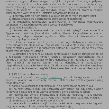
származó, egyedi döntés alapján nyújtott, pályázati úton vagy pályázati
rendszeren kívül az államháztartáson kívüli természetes személyek, jogi
személyek és jogi személyiséggel nem rendelkező egyéb szervezetek – ide nem
értve a társasházat – (a továbbiakban együtt: személy) számára odaítélt,
természetben vagy pénzben juttatott támogatásokra terjed ki.
(2)
E törvény hatálya nem terjed ki a külön jogszabályban meghatározott
a)
társadalombiztosítási pénzbeli és természetbeni ellátásokra,
b)
a fogyatékos természetes személyeknek a fogyatékos élethelyzetre
tekintettel nyújtott pénzbeli és természetbeni ellátásokra,
c)
családtámogatásokra,
d)
természetes személyeknek a méltánylást igénylő élethelyzetükre
figyelemmel, továbbá jövedelmük pótlása, illetve kiegészítése érdekében
rászorultsági alapon nyújtott egyéb szociális pénzbeli, természetbeni és
személyes jellegű ellátásokra.
(3)
E törvény hatálya nem terjed ki a külön jogszabályok által szabályozott
azon támogatások elbírálására, folyósítására és nyilvántartására, amelyeket az
államháztartás valamely alrendszeréből határon túli magyar szervezetek vagy
személyek számára nyújtanak.
(4)
A támogatás nem minősül egyedi döntés alapján nyújtott támogatásnak, ha
a támogatás nyújtásának minden feltételét jogszabály meghatározza, és a
támogatási döntés meghozatala során a döntéshozónak mérlegelési joga nincs.
Nem minősül mérlegelési jognak, ha a döntéshozó a jogszabályban
meghatározott támogatási keret kimerüléséig a támogatás odaítélésére vonatkozó,
a jogszabályi feltételeknek megfelelő kérelmeket beérkezési sorrendben teljesíti.
2. §
(1)
E törvény alkalmazásában
a)
támogatási döntés:
az
1. § (1) bekezdés
szerinti támogatásban részesülő
személy, valamint az e személy részére juttatandó konkrét támogatási összeg
meghatározása;
b)
döntés-előkészítésben közreműködő:
az a természetes személy, aki
ba)
munkaviszony jellegű jogviszonyban vagy polgári jogi jogviszony alapján
részt vesz a pályázati kiírás vagy a támogatási döntés előkészítésében,
bb)
támogatási döntés meghozatalára irányuló eljárásban javaslattételi,
véleményezési joggal rendelkezik, vagy ilyen joggal rendelkező testület tagja;
c)
döntéshozó:
az a természetes személy, aki
ca)
feladat- és hatásköre alapján a támogatási döntés meghozatalára jogosult,
vagy az erre jogosult szerv vezetője vagy testület tagja,