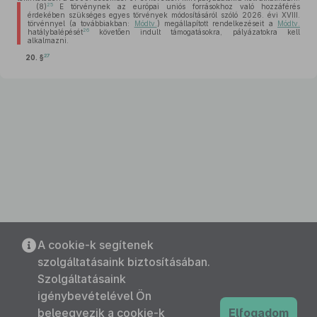
25
(8)
E törvénynek az európai uniós forrásokhoz való hozzáférés
érdekében szükséges egyes törvények módosításáról szóló 2026. évi XVIII.
törvénnyel (a továbbiakban:
Módtv.
) megállapított rendelkezéseit a
Módtv.
26
hatálybalépését
követően indult támogatásokra, pályázatokra kell
alkalmazni.
27
20. §
A cookie-k segítenek
szolgáltatásaink biztosításában.
Szolgáltatásaink
igénybevételével Ön
beleegyezik a cookie-k
Elfogadom