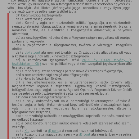
cb)
feladat- és hatásköre alapján támogatási döntésre érdemi befolyással
rendelkezik, így különösen, ha a támogatási döntéshez kapcsolódóan egyetértési,
vétó-, hozzájárulási, illetve jóváhagyási joggal rendelkezik, vagy ilyen joggal
rendelkező szerv vezetője vagy testület tagja;
3
d)
kizárt közjogi tisztségviselő:
da)
a köztársasági elnök,
db)
a Kormány tagja, a miniszterelnök politikai igazgatója, a miniszterelnök
nemzetbiztonsági főtanácsadója, a kormánybiztos, a miniszterelnöki biztos, a
miniszteri biztos, az államtitkár, a közigazgatási államtitkár, a helyettes
államtitkár,
dc)
az országgyűlési képviselő és a Magyarországon megválasztott európai
parlamenti képviselő,
dd)
a polgármester, a főpolgármester, továbbá a vármegyei közgyűlés
elnöke,
de)
a
db) alpont
alá nem eső további, az Országgyűlés által választott vagy
a köztársasági elnök által kinevezett tisztségviselő,
df)
a kormányzati igazgatásról szóló
2018. évi CXXV. törvény (a
továbbiakban: Kit.)
szerinti politikai vagy biztosi szolgálati jogviszonyban álló
tisztségviselő,
dg)
a rendőrségi szerv országos parancsnoka és országos főigazgatója,
dh)
a nemzetbiztonsági szolgálatok főigazgatója,
di)
a Honvéd Vezérkar főnöke,
dj)
a területfejlesztésről és a területrendezésről szóló törvény által
meghatározott regionális fejlesztési ügynökség vezető tisztségviselői,
felügyelőbizottsága tagjai, illetve az Ágazati Operatív Programok Közreműködő
szervezetei vezető tisztségviselői és ellenőrző szervének tagjai;
4
e)
nem kizárt közjogi tisztségviselő:
ea)
a helyi önkormányzati és a nemzetiségi önkormányzati képviselő-
testület tagja, a helyi önkormányzat képviselő-testülete bizottságának tagja,
valamint a vármegyei közgyűlés tagja, az alpolgármester, illetve a
főpolgármester-helyettes,
eb)
a nemzetiségi szószóló, az országgyűlési képviselői mandátummal nem
rendelkező háznagy,
ec)
a belső kontrollrendszer működtetésére kötelezett szervezet első számú
vezetője,
ed)
a
Kit.
szerinti – a
d) pont
alá nem eső – szakmai felsővezető,
ee)
a központi államigazgatási szerv – a
d) pont
alá nem tartozó – vezetője
és helyettesei;