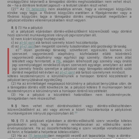
országgyűlési képviselő a támogatási döntés meghozatalában nem vehet részt,
de – ha a döntésre testület jogosult – a testület ülésén részt vehet.
18
(2)
Az
(1) bekezdés
nem akadálya annak, hogy a vármegyei közgyűlés
elnöke vagy tagja, a fővárosi közgyűlés esetében a főpolgármester vagy a
fővárosi közgyűlés tagja a támogatási döntés meghozatalát megelőzően a
pályázat előzetes véleményezésében részt vegyen.
8. §
(1)
Ha a pályázó
a)
a pályázati eljárásban döntés-előkészítőként közreműködő vagy döntést
hozó szervnél munkavégzésre irányuló jogviszonyban áll,
b)
nem kizárt közjogi tisztségviselő,
c)
az
a)–b) pont
alá tartozó személy közeli hozzátartozója,
d)
az
a)–c) pont
ban megjelölt személy tulajdonában álló gazdasági társaság,
19
e)
olyan gazdasági társaság, szövetkezet, egyesülés, kamara, civil
szervezet, vagyonkezelő alapítvány, közfeladatot ellátó közérdekű
vagyonkezelő alapítvány vagy egyházi jogi személy, illetve ezek által
létesített vagy fenntartott, a
Ptk.
alapján létrehozott jogi személy vagy önálló
jogi személyiséggel rendelkező olyan szervezeti egysége, amelyben az adott
jogi személy felelős személye a pályázat vagy támogatás odaítéléséről szóló
döntést megelőző két évben az
a)–c) pont
alá tartozó személynek minősült,
köteles kezdeményezni e körülménynek a honlapon történő közzétételét a
pályázat benyújtásával egyidejűleg.
(2)
Ha az érintettséget megalapozó körülmény a pályázat benyújtása után, de
a támogatási döntés előtt következik be, a pályázó köteles 8 munkanapon belül
kezdeményezni e körülménynek a honlapon történő közzétételét.
(3)
Ha a pályázó a közzétételt határidőben nem kezdeményezte,
támogatásban nem részesülhet.
9. §
Nem vehet részt döntéshozóként vagy döntés-előkészítésben
közreműködőként az, aki vagy akinek a közeli hozzátartozója a pályázóval
20
munkavégzésre irányuló jogviszonyban áll.
10. §
(1)
A pályázati eljárásban a döntés-előkészítő szerv vezetője köteles
gondoskodni arról, hogy e törvény rendelkezései az előkészítés során
érvényesüljenek. Ha az összeférhetetlenség e szerv vezetője vonatkozásában
áll fenn, e feladatát a helyettese köteles ellátni.
(2)
Ha az
(1) bekezdés
ben megjelölt vezető azt tapasztalja, hogy a döntés-