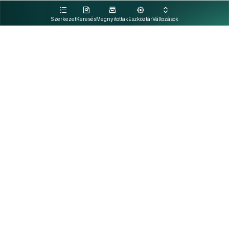
kattintva olvashat.
Szerkezet
Keresés
Megnyitottak
Eszköztár
Változások
Kapcsolat
Felhasználási feltételek
PDF
Akadálymentesítési nyilatkozat
Adatkezelési tájékoztató