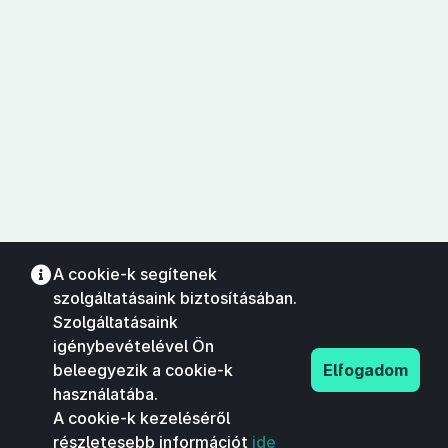
A cookie-k segítenek
szolgáltatásaink biztosításában.
Szolgáltatásaink
igénybevételével Ön
beleegyezik a cookie-k
Elfogadom
használatába.
A cookie-k kezeléséről
részletesebb információt
ide