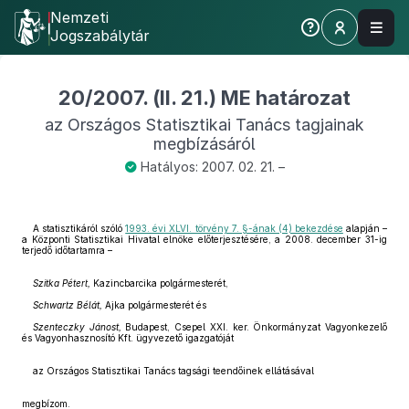
Nemzeti
Jogszabálytár
20/2007. (II. 21.) ME határozat
az Országos Statisztikai Tanács tagjainak
megbízásáról
Hatályos: 2007. 02. 21. –
A statisztikáról szóló
1993. évi XLVI. törvény 7. §-ának (4) bekezdése
alapján –
a Központi Statisztikai Hivatal elnöke előterjesztésére, a 2008. december 31-ig
terjedő időtartamra –
Szitka Pétert,
Kazincbarcika polgármesterét,
Schwartz Bélát,
Ajka polgármesterét és
Szenteczky Jánost,
Budapest, Csepel XXI. ker. Önkormányzat Vagyonkezelő
és Vagyonhasznosító Kft. ügyvezető igazgatóját
az Országos Statisztikai Tanács tagsági teendőinek ellátásával
megbízom.