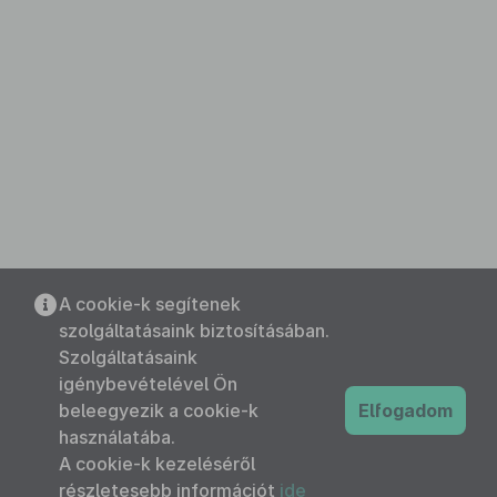
A cookie-k segítenek
szolgáltatásaink biztosításában.
Szolgáltatásaink
igénybevételével Ön
beleegyezik a cookie-k
Elfogadom
használatába.
A cookie-k kezeléséről
részletesebb információt
ide