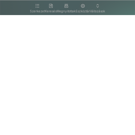
kattintva olvashat.
Szerkezet
Keresés
Megnyitottak
Eszköztár
Változások
Kapcsolat
Felhasználási feltételek
PDF
Akadálymentesítési nyilatkozat
Adatkezelési tájékoztató