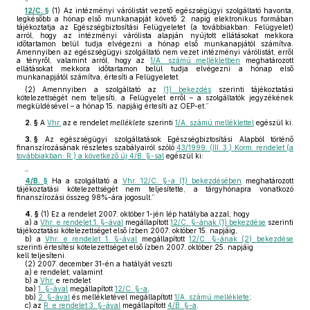
12/C. §
(1) Az intézményi várólistát vezető egészségügyi szolgáltató havonta,
legkésőbb a hónap első munkanapját követő 2. napig elektronikus formában
tájékoztatja az Egészségbiztosítási Felügyeletet (a továbbiakban: Felügyelet)
arról, hogy az intézményi várólista alapján nyújtott ellátásokat mekkora
időtartamon belül tudja elvégezni a hónap első munkanapjától számítva.
Amennyiben az egészségügyi szolgáltató nem vezet intézményi várólistát, erről
a tényről, valamint arról, hogy az
1/A. számú mellékletben
meghatározott
ellátásokat mekkora időtartamon belül tudja elvégezni a hónap első
munkanapjától számítva, értesíti a Felügyeletet.
(2) Amennyiben a szolgáltató az
(1) bekezdés
szerinti tájékoztatási
kötelezettségét nem teljesíti, a Felügyelet erről – a szolgáltatók jegyzékének
megküldésével – a hónap 15. napjáig értesíti az OEP-et.”
2. §
A
Vhr.
az e rendelet
melléklete
szerinti
1/A. számú melléklettel
egészül ki.
3. §
Az egészségügyi szolgáltatások Egészségbiztosítási Alapból történő
finanszírozásának részletes szabályairól szóló
43/1999. (III. 3.) Korm. rendelet (a
továbbiakban: R.) a következő új 4/B. §-sal
egészül ki:
„
4/B. §
Ha a szolgáltató a
Vhr. 12/C. §-a (1) bekezdésében
meghatározott
tájékoztatási kötelezettségét nem teljesítette, a tárgyhónapra vonatkozó
finanszírozási összeg 98%-ára jogosult.”
4. §
(1)
Ez a rendelet 2007. október 1-jén lép hatályba azzal, hogy
a)
a
Vhr. e rendelet 1. §-ával
megállapított
12/C. §-ának (1) bekezdése
szerinti
tájékoztatási kötelezettséget első ízben 2007. október 15. napjáig,
b)
a
Vhr. e rendelet 1. §-ával
megállapított
12/C. §-ának (2) bekezdése
szerinti értesítési kötelezettséget első ízben 2007. október 25. napjáig
kell teljesíteni.
(2)
2007. december 31-én a hatályát veszti
a)
e rendelet; valamint
b)
a
Vhr.
e rendelet
ba)
1. §-ával
megállapított
12/C. §-a
,
bb)
2. §-ával
és mellékletével megállapított
1/A. számú melléklete
;
c)
az
R. e rendelet 3. §-ával
megállapított
4/B. §-a
.