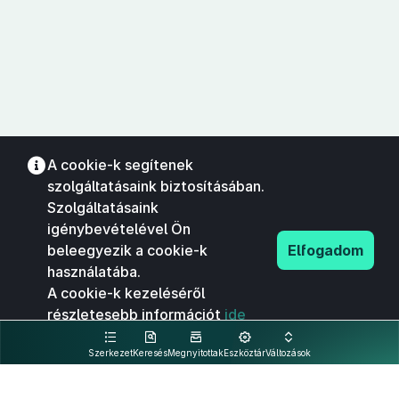
A cookie-k segítenek
szolgáltatásaink biztosításában.
Szolgáltatásaink
igénybevételével Ön
beleegyezik a cookie-k
Elfogadom
használatába.
A cookie-k kezeléséről
részletesebb információt
ide
kattintva olvashat.
Szerkezet
Keresés
Megnyitottak
Eszköztár
Változások