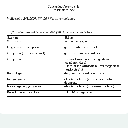
Gyurcsány Ferenc
s. k.,
miniszterelnök
Melléklet a 248/2007. (IX. 26.) Korm. rendelethez
„
1/A. számú melléklet a 217/1997. (XII. 1.) Korm. rendelethez
Szakma
Ellátás
Szemészet
szürke hályog műtétei
Idegsebészet, ortopédia
gerinc stabilizáló műtétei
Ortopédia (gerincsebészet)
gerinc deformitás műtétei
Ortopédia
– coxarthrosis műtéti megoldása
(csípőprothézis),
– térdízületi arthrosis műtéti megoldása
(térdprotézis)
Kardiológia
diagnosztikus katéterezések
Nőgyógyászat
elektív műtétek (a méh jóindulatú
daganata)
Fül-orr-gége gyógyászat
elektív műtétek (orrsövény műtétei)
Képalkotó diagnosztika
CT, MRI vizsgálatok
”