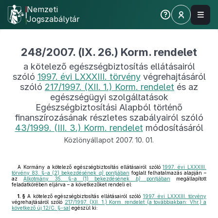
Nemzeti
Jogszabálytár
248/2007. (IX. 26.) Korm. rendelet
a kötelező egészségbiztosítás ellátásairól
szóló
1997. évi LXXXIII. törvény
végrehajtásáról
szóló
217/1997. (XII. 1.) Korm. rendelet
és az
egészségügyi szolgáltatások
Egészségbiztosítási Alapból történő
finanszírozásának részletes szabályairól szóló
43/1999. (III. 3.) Korm. rendelet
módosításáról
Közlönyállapot 2007. 10. 01.
A Kormány a kötelező egészségbiztosítás ellátásairól szóló
1997. évi LXXXIII.
törvény 83. §-a (2) bekezdésének
a)
pontjában
foglalt felhatalmazás alapján –
az
Alkotmány 35. §-a (1) bekezdésének
b)
pontjában
megállapított
feladatkörében eljárva – a következőket rendeli el:
1. §
A kötelező egészségbiztosítás ellátásairól szóló
1997. évi LXXXIII. törvény
végrehajtásáról szóló
217/1997. (XII. 1.) Korm. rendelet (a továbbiakban: Vhr.) a
következő új 12/C. §-sal
egészül ki:
„