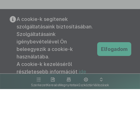
A cookie-k segítenek
szolgáltatásaink biztosításában.
Szolgáltatásaink
igénybevételével Ön
beleegyezik a cookie-k
Elfogadom
használatába.
A cookie-k kezeléséről
részletesebb információt
ide
kattintva olvashat.
Szerkezet
Keresés
Megnyitottak
Eszköztár
Változások