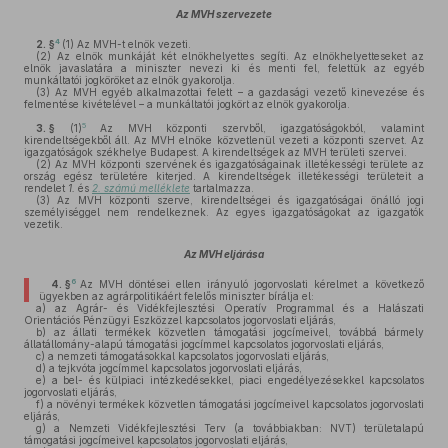
Az MVH szervezete
4
2. §
(1)
Az MVH-t elnök vezeti.
(2)
Az elnök munkáját két elnökhelyettes segíti. Az elnökhelyetteseket az
elnök javaslatára a miniszter nevezi ki és menti fel, felettük az egyéb
munkáltatói jogköröket az elnök gyakorolja.
(3)
Az MVH egyéb alkalmazottai felett – a gazdasági vezető kinevezése és
felmentése kivételével – a munkáltatói jogkört az elnök gyakorolja.
5
3. §
(1)
Az MVH központi szervből, igazgatóságokból, valamint
kirendeltségekből áll. Az MVH elnöke közvetlenül vezeti a központi szervet. Az
igazgatóságok székhelye Budapest. A kirendeltségek az MVH területi szervei.
(2)
Az MVH központi szervének és igazgatóságainak illetékességi területe az
ország egész területére kiterjed. A kirendeltségek illetékességi területeit a
rendelet
1.
és
2. számú melléklete
tartalmazza.
(3)
Az MVH központi szerve, kirendeltségei és igazgatóságai önálló jogi
személyiséggel nem rendelkeznek. Az egyes igazgatóságokat az igazgatók
vezetik.
Az MVH eljárása
6
4. §
Az MVH döntései ellen irányuló jogorvoslati kérelmet a következő
ügyekben az agrárpolitikáért felelős miniszter bírálja el:
a)
az Agrár- és Vidékfejlesztési Operatív Programmal és a Halászati
Orientációs Pénzügyi Eszközzel kapcsolatos jogorvoslati eljárás,
b)
az állati termékek közvetlen támogatási jogcímeivel, továbbá bármely
állatállomány-alapú támogatási jogcímmel kapcsolatos jogorvoslati eljárás,
c)
a nemzeti támogatásokkal kapcsolatos jogorvoslati eljárás,
d)
a tejkvóta jogcímmel kapcsolatos jogorvoslati eljárás,
e)
a bel- és külpiaci intézkedésekkel, piaci engedélyezésekkel kapcsolatos
jogorvoslati eljárás,
f)
a növényi termékek közvetlen támogatási jogcímeivel kapcsolatos jogorvoslati
eljárás,
g)
a Nemzeti Vidékfejlesztési Terv (a továbbiakban: NVT) területalapú
támogatási jogcímeivel kapcsolatos jogorvoslati eljárás,