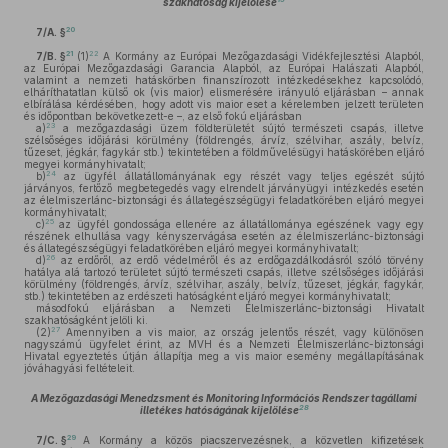
szakhatóság kijelölése
20
7/A. §
21
22
7/B. §
(1)
A Kormány az Európai Mezőgazdasági Vidékfejlesztési Alapból,
az Európai Mezőgazdasági Garancia Alapból, az Európai Halászati Alapból,
valamint a nemzeti hatáskörben finanszírozott intézkedésekhez kapcsolódó,
elháríthatatlan külső ok (vis maior) elismerésére irányuló eljárásban – annak
elbírálása kérdésében, hogy adott vis maior eset a kérelemben jelzett területen
és időpontban bekövetkezett-e –, az első fokú eljárásban
23
a)
a mezőgazdasági üzem földterületét sújtó természeti csapás, illetve
szélsőséges időjárási körülmény (földrengés, árvíz, szélvihar, aszály, belvíz,
tűzeset, jégkár, fagykár stb.) tekintetében a földművelésügyi hatáskörében eljáró
megyei kormányhivatalt;
24
b)
az ügyfél állatállományának egy részét vagy teljes egészét sújtó
járványos, fertőző megbetegedés vagy elrendelt járványügyi intézkedés esetén
az élelmiszerlánc-biztonsági és állategészségügyi feladatkörében eljáró megyei
kormányhivatalt;
25
c)
az ügyfél gondossága ellenére az állatállománya egészének vagy egy
részének elhullása vagy kényszervágása esetén az élelmiszerlánc-biztonsági
és állategészségügyi feladatkörében eljáró megyei kormányhivatalt;
26
d)
az erdőről, az erdő védelméről és az erdőgazdálkodásról szóló törvény
hatálya alá tartozó területet sújtó természeti csapás, illetve szélsőséges időjárási
körülmény (földrengés, árvíz, szélvihar, aszály, belvíz, tűzeset, jégkár, fagykár,
stb.) tekintetében az erdészeti hatóságként eljáró megyei kormányhivatalt;
másodfokú eljárásban a Nemzeti Élelmiszerlánc-biztonsági Hivatalt
szakhatóságként jelöli ki.
27
(2)
Amennyiben a vis maior, az ország jelentős részét, vagy különösen
nagyszámú ügyfelet érint, az MVH és a Nemzeti Élelmiszerlánc-biztonsági
Hivatal egyeztetés útján állapítja meg a vis maior esemény megállapításának
jóváhagyási feltételeit.
A Mezőgazdasági Menedzsment és Monitoring Információs Rendszer tagállami
28
illetékes hatóságának kijelölése
29
7/C. §
A Kormány a közös piacszervezésnek, a közvetlen kifizetések