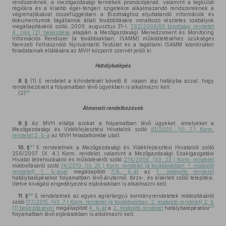
rendszerének, a mezőgazdasági termékek promóciójának, valamint a legkülső
régiókra és a kisebb égei-tengeri szigetekre alkalmazandó rendszereknek a
végrehajtásával összefüggésben a Bizottsághoz eljuttatandó információk és
dokumentumok tagállamok általi továbbítására vonatkozó részletes szabályok
megállapításáról szóló, 2009. augusztus 31-i,
792/2009/EK bizottsági rendelet
4. cikk (2) bekezdése
alapján a Mezőgazdasági Menedzsment és Monitoring
Információs Rendszer (a továbbiakban: ISAMM) működtetéséhez szükséges
Nemzeti Felhasználó Nyilvántartó Testület és a tagállami ISAMM koordinátori
feladatainak ellátására az MVH központi szervét jelöli ki.
Hatálybalépés
8. §
(1)
E rendelet a kihirdetését követő 8. napon lép hatályba azzal, hogy
rendelkezéseit a folyamatban lévő ügyekben is alkalmazni kell.
30
(2)
Átmeneti rendelkezések
9. §
Az MVH ellátja azokat a folyamatban lévő ügyeket, amelyeket a
Mezőgazdasági és Vidékfejlesztési Hivatalról szóló
81/2003. (VI. 7.) Korm.
rendelet 2. §-a
az MVH feladatkörébe utalt.
31
10. §
E rendeletnek a Mezőgazdasági és Vidékfejlesztési Hivatalról szóló
256/2007. (X. 4.) Korm. rendelet, valamint a Mezőgazdasági Szakigazgatási
Hivatal létrehozásáról és működéséről szóló
274/2006. (XII. 23.) Korm. rendelet
módosításáról szóló
74/2010. (III. 25.) Korm. rendelet (a továbbiakban: 1. módosító
rendelet) 1. §-ával
megállapított
7/A. §-át
az
1. módosító rendelet
hatálybalépésekor folyamatban lévő árutermő, törzs-, és kísérleti szőlő telepítési,
illetve kivágási engedélyezési eljárásokban is alkalmazni kell.
32
11. §
E rendeletnek az egyes agrártárgyú kormányrendeletek módosításáról
szóló
177/2015. (VII. 7.) Korm. rendelet (a továbbiakban: 2. módosító rendelet) 2. §
33
(1) bekezdésével
megállapított
4. §-át
a
2. módosító rendelet
hatálybalépésekor
folyamatban lévő eljárásokban is alkalmazni kell.