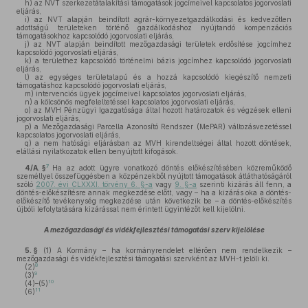
h)
az NVT szerkezetátalakítási támogatások jogcímeivel kapcsolatos jogorvoslati
eljárás,
i)
az NVT alapján beindított agrár-környezetgazdálkodási és kedvezőtlen
adottságú területeken történő gazdálkodáshoz nyújtandó kompenzációs
támogatásokhoz kapcsolódó jogorvoslati eljárás,
j)
az NVT alapján beindított mezőgazdasági területek erdősítése jogcímhez
kapcsolódó jogorvoslati eljárás,
k)
a területhez kapcsolódó történelmi bázis jogcímhez kapcsolódó jogorvoslati
eljárás,
l)
az egységes területalapú és a hozzá kapcsolódó kiegészítő nemzeti
támogatáshoz kapcsolódó jogorvoslati eljárás,
m)
intervenciós ügyek jogcímeivel kapcsolatos jogorvoslati eljárás,
n)
a kölcsönös megfeleltetéssel kapcsolatos jogorvoslati eljárás,
o)
az MVH Pénzügyi Igazgatósága által hozott határozatok és végzések elleni
jogorvoslati eljárás,
p)
a Mezőgazdasági Parcella Azonosító Rendszer (MePAR) változásvezetéssel
kapcsolatos jogorvoslati eljárás,
q)
a nem hatósági eljárásban az MVH kirendeltségei által hozott döntések,
elállási nyilatkozatok ellen benyújtott kifogások.
7
4/A. §
Ha az adott ügyre vonatkozó döntés előkészítésében közreműködő
személlyel összefüggésben a közpénzekből nyújtott támogatások átláthatóságáról
szóló
2007. évi CLXXXI. törvény 6. §-a
vagy
9. §-a
szerinti kizárás áll fenn, a
döntés-előkészítésre annak megkezdése előtt, vagy – ha a kizárás oka a döntés-
előkészítő tevékenység megkezdése után következik be – a döntés-előkészítés
újbóli lefolytatására kizárással nem érintett ügyintézőt kell kijelölni.
A mezőgazdasági és vidékfejlesztési támogatási szerv kijelölése
5. §
(1)
A Kormány – ha kormányrendelet eltérően nem rendelkezik –
mezőgazdasági és vidékfejlesztési támogatási szervként az MVH-t jelöli ki.
8
(2)
9
(3)
10
(4)–(5)
11
(6)