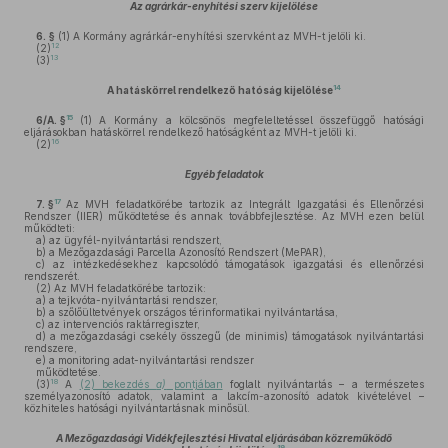
Az agrárkár-enyhítési szerv kijelölése
6. §
(1)
A Kormány agrárkár-enyhítési szervként az MVH-t jelöli ki.
12
(2)
13
(3)
14
A hatáskörrel rendelkező hatóság kijelölése
15
6/A. §
(1)
A Kormány a kölcsönös megfeleltetéssel összefüggő hatósági
eljárásokban hatáskörrel rendelkező hatóságként az MVH-t jelöli ki.
16
(2)
Egyéb feladatok
17
7. §
Az MVH feladatkörébe tartozik az Integrált Igazgatási és Ellenőrzési
Rendszer (IIER) működtetése és annak továbbfejlesztése. Az MVH ezen belül
működteti:
a)
az ügyfél-nyilvántartási rendszert,
b)
a Mezőgazdasági Parcella Azonosító Rendszert (MePAR),
c)
az intézkedésekhez kapcsolódó támogatások igazgatási és ellenőrzési
rendszerét.
(2)
Az MVH feladatkörébe tartozik:
a)
a tejkvóta-nyilvántartási rendszer,
b)
a szőlőültetvények országos térinformatikai nyilvántartása,
c)
az intervenciós raktárregiszter,
d)
a mezőgazdasági csekély összegű (de minimis) támogatások nyilvántartási
rendszere,
e)
a monitoring adat-nyilvántartási rendszer
működtetése.
18
(3)
A
(2) bekezdés
a)
pontjában
foglalt nyilvántartás – a természetes
személyazonosító adatok, valamint a lakcím-azonosító adatok kivételével –
közhiteles hatósági nyilvántartásnak minősül.
A Mezőgazdasági Vidékfejlesztési Hivatal eljárásában közreműködő
19