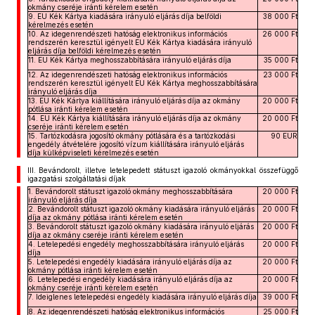
okmány cseréje iránti kérelem esetén
9. EU Kék Kártya kiadására irányuló eljárás díja belföldi
38 000 Ft
kérelmezés esetén
10. Az idegenrendészeti hatóság elektronikus információs
26 000 Ft
rendszerén keresztül igényelt EU Kék Kártya kiadására irányuló
eljárás díja belföldi kérelmezés esetén
11. EU Kék Kártya meghosszabbítására irányuló eljárás díja
35 000 Ft
12. Az idegenrendészeti hatóság elektronikus információs
23 000 Ft
rendszerén keresztül igényelt EU Kék Kártya meghosszabbítására
irányuló eljárás díja
13. EU Kék Kártya kiállítására irányuló eljárás díja az okmány
20 000 Ft
pótlása iránti kérelem esetén
14. EU Kék Kártya kiállítására irányuló eljárás díja az okmány
20 000 Ft
cseréje iránti kérelem esetén
15. Tartózkodásra jogosító okmány pótlására és a tartózkodási
90 EUR
engedély átvételére jogosító vízum kiállítására irányuló eljárás
díja külképviseleti kérelmezés esetén
III.
Bevándorolt, illetve letelepedett státuszt igazoló okmányokkal összefüggő
igazgatási szolgáltatási díjak
1. Bevándorolt státuszt igazoló okmány meghosszabbítására
20 000 Ft
irányuló eljárás díja
2. Bevándorolt státuszt igazoló okmány kiadására irányuló eljárás
20 000 Ft
díja az okmány pótlása iránti kérelem esetén
3. Bevándorolt státuszt igazoló okmány kiadására irányuló eljárás
20 000 Ft
díja az okmány cseréje iránti kérelem esetén
4. Letelepedési engedély meghosszabbítására irányuló eljárás
20 000 Ft
díja
5. Letelepedési engedély kiadására irányuló eljárás díja az
20 000 Ft
okmány pótlása iránti kérelem esetén
6. Letelepedési engedély kiadására irányuló eljárás díja az
20 000 Ft
okmány cseréje iránti kérelem esetén
7. Ideiglenes letelepedési engedély kiadására irányuló eljárás díja
39 000 Ft
8. Az idegenrendészeti hatóság elektronikus információs
25 000 Ft