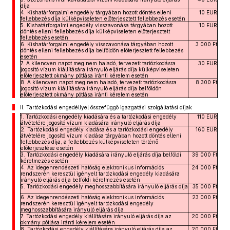
díja
4. Kishatárforgalmi engedély tárgyában hozott döntés elleni
10 EUR
fellebbezés díja külképviseleten előterjesztett fellebbezés esetén
5. Kishatárforgalmi engedély visszavonása tárgyában hozott
10 EUR
döntés elleni fellebbezés díja külképviseleten előterjesztett
fellebbezés esetén
6. Kishatárforgalmi engedély visszavonása tárgyában hozott
3 000 Ft
döntés elleni fellebbezés díja belföldön előterjesztett fellebbezés
esetén
7. A kilencven napot meg nem haladó, tervezett tartózkodásra
30 EUR
jogosító vízum kiállítására irányuló eljárás díja külképviseleten
előterjesztett okmány pótlása iránti kérelem esetén
8. A kilencven napot meg nem haladó, tervezett tartózkodásra
8 300 Ft
jogosító vízum kiállítására irányuló eljárás díja belföldön
előterjesztett okmány pótlása iránti kérelem esetén
II.
Tartózkodási engedéllyel összefüggő igazgatási szolgáltatási díjak
1. Tartózkodási engedély kiadására és a tartózkodási engedély
110 EUR
átvételére jogosító vízum kiadására irányuló eljárás díja
2. Tartózkodási engedély kiadása és a tartózkodási engedély
160 EUR
átvételére jogosító vízum kiadása tárgyában hozott döntés elleni
fellebbezés díja, a fellebbezés külképviseleten történő
előterjesztése esetén
3. Tartózkodási engedély kiadására irányuló eljárás díja belföldi
39 000 Ft
kérelmezés esetén
4. Az idegenrendészeti hatóság elektronikus információs
24 000 Ft
rendszerén keresztül igényelt tartózkodási engedély kiadására
irányuló eljárás díja belföldi kérelmezés esetén
5. Tartózkodási engedély meghosszabbítására irányuló eljárás díja
35 000 Ft
6. Az idegenrendészeti hatóság elektronikus információs
23 000 Ft
rendszerén keresztül igényelt tartózkodási engedély
meghosszabbítására irányuló eljárás díja
7. Tartózkodási engedély kiállítására irányuló eljárás díja az
20 000 Ft
okmány pótlása iránti kérelem esetén
8. Tartózkodási engedély kiállítására irányuló eljárás díja az
20 000 Ft