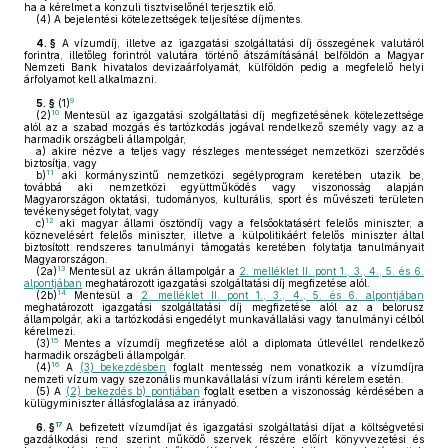
ha a kérelmet a konzuli tisztviselőnél terjesztik elő.
(4)
A bejelentési kötelezettségek teljesítése díjmentes.
4. §
A vízumdíj, illetve az igazgatási szolgáltatási díj összegének valutáról
forintra, illetőleg forintról valutára történő átszámításánál belföldön a Magyar
Nemzeti Bank hivatalos devizaárfolyamát, külföldön pedig a megfelelő helyi
árfolyamot kell alkalmazni.
9
5. §
(1)
10
(2)
Mentesül az igazgatási szolgáltatási díj megfizetésének kötelezettsége
alól az a szabad mozgás és tartózkodás jogával rendelkező személy vagy az a
harmadik országbeli állampolgár,
a)
akire nézve a teljes vagy részleges mentességet nemzetközi szerződés
biztosítja, vagy
11
b)
aki kormányszintű nemzetközi segélyprogram keretében utazik be,
továbbá aki nemzetközi együttműködés vagy viszonosság alapján
Magyarországon oktatási, tudományos, kulturális, sport és művészeti területen
tevékenységet folytat, vagy
12
c)
aki magyar állami ösztöndíj vagy a felsőoktatásért felelős miniszter, a
köznevelésért felelős miniszter, illetve a külpolitikáért felelős miniszter által
biztosított rendszeres tanulmányi támogatás keretében folytatja tanulmányait
Magyarországon.
13
(2a)
Mentesül az ukrán állampolgár a
2. melléklet II. pont 1., 3., 4., 5. és 6.
alpontjában
meghatározott igazgatási szolgáltatási díj megfizetése alól.
14
(2b)
Mentesül a
2. melléklet II. pont 1., 3., 4., 5. és 6. alpontjában
meghatározott igazgatási szolgáltatási díj megfizetése alól az a belorusz
állampolgár, aki a tartózkodási engedélyt munkavállalási vagy tanulmányi célból
kérelmezi.
15
(3)
Mentes a vízumdíj megfizetése alól a diplomata útlevéllel rendelkező
harmadik országbeli állampolgár.
16
(4)
A
(3) bekezdésben
foglalt mentesség nem vonatkozik a vízumdíjra
nemzeti vízum vagy szezonális munkavállalási vízum iránti kérelem esetén.
(5)
A
(2) bekezdés b) pontjában
foglalt esetben a viszonosság kérdésében a
külügyminiszter állásfoglalása az irányadó.
17
6. §
A befizetett vízumdíjat és igazgatási szolgáltatási díjat a költségvetési
gazdálkodási rend szerint működő szervek részére előírt könyvvezetési és