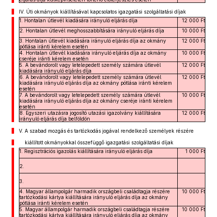
IV.
Úti okmányok kiállításával kapcsolatos igazgatási szolgáltatási díjak
1. Hontalan útlevél kiadására irányuló eljárás díja
12 000 Ft
2. Hontalan útlevél meghosszabbítására irányuló eljárás díja
10 000 Ft
3. Hontalan útlevél kiadására irányuló eljárás díja az okmány
12 000 Ft
pótlása iránti kérelem esetén
4. Hontalan útlevél kiadására irányuló eljárás díja az okmány
10 000 Ft
cseréje iránti kérelem esetén
5. A bevándorolt vagy letelepedett személy számára útlevél
12 000 Ft
kiadására irányuló eljárás díja
6. A bevándorolt vagy letelepedett személy számára útlevél
12 000 Ft
kiadására irányuló eljárás díja az okmány pótlása iránti kérelem
esetén
7. A bevándorolt vagy letelepedett személy számára útlevél
10 000 Ft
kiadására irányuló eljárás díja az okmány cseréje iránti kérelem
esetén
8. Egyszeri utazásra jogosító utazási igazolvány kiállítására
12 000 Ft
irányuló eljárás díja belföldön
V.
A szabad mozgás és tartózkodás jogával rendelkező személyek részére
kiállított okmányokkal összefüggő igazgatási szolgáltatási díjak
1. Regisztrációs igazolás kiállítására irányuló eljárás díja
1 000 Ft
2.
3.
4. Magyar állampolgár harmadik országbeli családtagja részére
10 000 Ft
tartózkodási kártya kiállítására irányuló eljárás díja az okmány
pótlása iránti kérelem esetén
5. Magyar állampolgár harmadik országbeli családtagja részére
10 000 Ft
tartózkodási kártya kiállítására irányuló eljárás díja az okmány