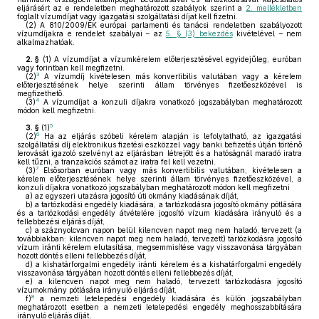
eljárásért az e rendeletben meghatározott szabályok szerint a
2. mellékletben
foglalt vízumdíjat vagy igazgatási szolgáltatási díjat kell fizetni.
(2)
A 810/2009/EK európai parlamenti és tanácsi rendeletben szabályozott
vízumdíjakra e rendelet szabályai – az
5. § (3) bekezdés
kivételével – nem
alkalmazhatóak.
2. §
(1)
A vízumdíjat a vízumkérelem előterjesztésével egyidejűleg, euróban
vagy forintban kell megfizetni.
3
(2)
A vízumdíj kivételesen más konvertibilis valutában vagy a kérelem
előterjesztésének helye szerinti állam törvényes fizetőeszközével is
megfizethető.
4
(3)
A vízumdíjat a konzuli díjakra vonatkozó jogszabályban meghatározott
módon kell megfizetni.
5
3. §
(1)
6
(2)
Ha az eljárás szóbeli kérelem alapján is lefolytatható, az igazgatási
szolgáltatási díj elektronikus fizetési eszközzel vagy banki befizetés útján történő
lerovását igazoló szelvényt az eljárásban létrejött és a hatóságnál maradó iratra
kell tűzni, a tranzakciós számot az iratra fel kell vezetni.
7
(3)
Elsősorban euróban vagy más konvertibilis valutában, kivételesen a
kérelem előterjesztésének helye szerinti állam törvényes fizetőeszközével, a
konzuli díjakra vonatkozó jogszabályban meghatározott módon kell megfizetni
a)
az egyszeri utazásra jogosító úti okmány kiadásának díját,
b)
a tartózkodási engedély kiadására, a tartózkodásra jogosító okmány pótlására
és a tartózkodási engedély átvételére jogosító vízum kiadására irányuló és a
fellebbezési eljárás díját,
c)
a száznyolcvan napon belül kilencven napot meg nem haladó, tervezett (a
továbbiakban: kilencven napot meg nem haladó, tervezett) tartózkodásra jogosító
vízum iránti kérelem elutasítása, megsemmisítése vagy visszavonása tárgyában
hozott döntés elleni fellebbezés díját,
d)
a kishatárforgalmi engedély iránti kérelem és a kishatárforgalmi engedély
visszavonása tárgyában hozott döntés elleni fellebbezés díját,
e)
a kilencven napot meg nem haladó, tervezett tartózkodásra jogosító
vízumokmány pótlására irányuló eljárás díját,
8
f)
a nemzeti letelepedési engedély kiadására és külön jogszabályban
meghatározott esetben a nemzeti letelepedési engedély meghosszabbítására
irányuló eljárás díját,