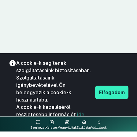
A cookie-k segítenek
szolgáltatásaink biztosításában.
Szolgáltatásaink
igénybevételével Ön
beleegyezik a cookie-k
Elfogadom
használatába.
A cookie-k kezeléséről
részletesebb információt
ide
kattintva olvashat.
Szerkezet
Keresés
Megnyitottak
Eszköztár
Változások