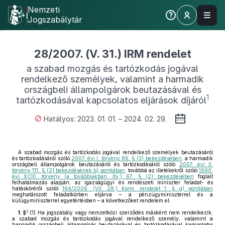
Nemzeti
Jogszabálytár
28/2007. (V. 31.) IRM rendelet
a szabad mozgás és tartózkodás jogával
rendelkező személyek, valamint a harmadik
országbeli állampolgárok beutazásával és
1
tartózkodásával kapcsolatos eljárások díjáról
Hatályos: 2023. 01. 01. – 2024. 02. 29.
A szabad mozgás és tartózkodás jogával rendelkező személyek beutazásáról
és tartózkodásáról szóló
2007. évi I. törvény 86. § (3) bekezdésében
, a harmadik
országbeli állampolgárok beutazásáról és tartózkodásáról szóló
2007. évi II.
törvény 111. § (2) bekezdésének b) pontjában
, továbbá az illetékekről szóló
1990.
évi XCIII. törvény (a továbbiakban: Itv.) 67. § (2) bekezdésében
foglalt
felhatalmazás alapján; az igazságügyi és rendészeti miniszter feladat- és
hatásköréről szóló
164/2006. (VII. 28.) Korm. rendelet 1. § g) pontjában
meghatározott feladatkörben eljárva – a pénzügyminiszterrel és a
külügyminiszterrel egyetértésben – a következőket rendelem el:
2
1. §
(1)
Ha jogszabály vagy nemzetközi szerződés másként nem rendelkezik,
a szabad mozgás és tartózkodás jogával rendelkező személy, valamint a
harmadik országbeli állampolgár beutazásával és tartózkodásával kapcsolatos