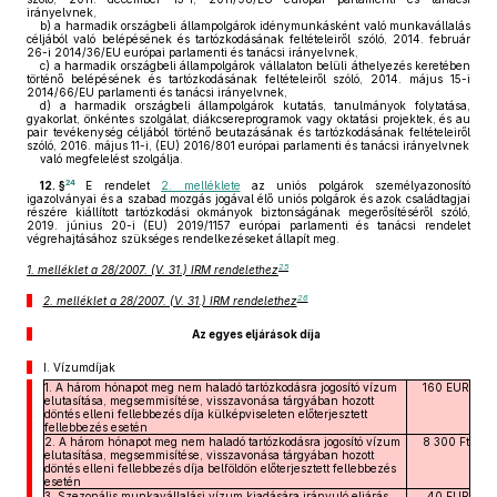
irányelvnek,
b)
a harmadik országbeli állampolgárok idénymunkásként való munkavállalás
céljából való belépésének és tartózkodásának feltételeiről szóló, 2014. február
26-i 2014/36/EU európai parlamenti és tanácsi irányelvnek,
c)
a harmadik országbeli állampolgárok vállalaton belüli áthelyezés keretében
történő belépésének és tartózkodásának feltételeiről szóló, 2014. május 15-i
2014/66/EU parlamenti és tanácsi irányelvnek,
d)
a harmadik országbeli állampolgárok kutatás, tanulmányok folytatása,
gyakorlat, önkéntes szolgálat, diákcsereprogramok vagy oktatási projektek, és au
pair tevékenység céljából történő beutazásának és tartózkodásának feltételeiről
szóló, 2016. május 11-i, (EU) 2016/801 európai parlamenti és tanácsi irányelvnek
való megfelelést szolgálja.
24
12. §
E rendelet
2. melléklete
az uniós polgárok személyazonosító
igazolványai és a szabad mozgás jogával élő uniós polgárok és azok családtagjai
részére kiállított tartózkodási okmányok biztonságának megerősítéséről szóló,
2019. június 20-i (EU) 2019/1157 európai parlamenti és tanácsi rendelet
végrehajtásához szükséges rendelkezéseket állapít meg.
25
1. melléklet a 28/2007. (V. 31.) IRM rendelethez
26
2. melléklet a 28/2007. (V. 31.) IRM rendelethez
Az egyes eljárások díja
I.
Vízumdíjak
1. A három hónapot meg nem haladó tartózkodásra jogosító vízum
160 EUR
elutasítása, megsemmisítése, visszavonása tárgyában hozott
döntés elleni fellebbezés díja külképviseleten előterjesztett
fellebbezés esetén
2. A három hónapot meg nem haladó tartózkodásra jogosító vízum
8 300 Ft
elutasítása, megsemmisítése, visszavonása tárgyában hozott
döntés elleni fellebbezés díja belföldön előterjesztett fellebbezés
esetén
3. Szezonális munkavállalási vízum kiadására irányuló eljárás
40 EUR