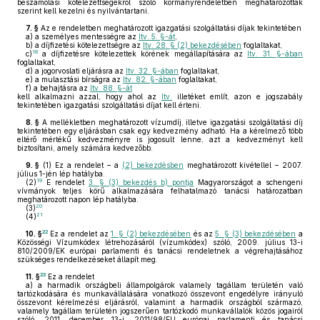
beszámolási kötelezettségekről szóló kormányrendeletben meghatározottak
szerint kell kezelni és nyilvántartani.
7. §
Az e rendeletben meghatározott igazgatási szolgáltatási díjak tekintetében
a)
a személyes mentességre az
Itv. 5. §-át
,
b)
a díjfizetési kötelezettségre az
Itv. 28. § (2) bekezdésében
foglaltakat,
18
c)
a díjfizetésre kötelezettek körének megállapítására az
Itv. 31. §-ában
foglaltakat,
d)
a jogorvoslati eljárásra az
Itv. 32. §-ában
foglaltakat,
e)
a mulasztási bírságra az
Itv. 82. §-ában
foglaltakat,
f)
a behajtásra az
Itv. 88. §-át
kell alkalmazni azzal, hogy ahol az
Itv.
illetéket említ, azon e jogszabály
tekintetében igazgatási szolgáltatási díjat kell érteni.
8. §
A mellékletben meghatározott vízumdíj, illetve igazgatási szolgáltatási díj
tekintetében egy eljárásban csak egy kedvezmény adható. Ha a kérelmező több
eltérő mértékű kedvezményre is jogosult lenne, azt a kedvezményt kell
biztosítani, amely számára kedvezőbb.
9. §
(1)
Ez a rendelet – a
(2) bekezdésben
meghatározott kivétellel – 2007.
július 1-jén lép hatályba.
19
(2)
E rendelet
3. § (3) bekezdés b) pontja
Magyarországot a schengeni
vívmányok teljes körű alkalmazására felhatalmazó tanácsi határozatban
meghatározott napon lép hatályba.
20
(3)
21
(4)
22
10. §
Ez a rendelet az
1. § (2) bekezdésében
és az
5. § (3) bekezdésében
a
Közösségi Vízumkódex létrehozásáról (vízumkódex) szóló, 2009. július 13-i
810/2009/EK európai parlamenti és tanácsi rendeletnek a végrehajtásához
szükséges rendelkezéseket állapít meg.
23
11. §
Ez a rendelet
a)
a harmadik országbeli állampolgárok valamely tagállam területén való
tartózkodására és munkavállalására vonatkozó összevont engedélyre irányuló
összevont kérelmezési eljárásról, valamint a harmadik országból származó,
valamely tagállam területén jogszerűen tartózkodó munkavállalók közös jogairól
szóló, 2011. december 13-i, 2011/98/EU európai parlamenti és tanácsi