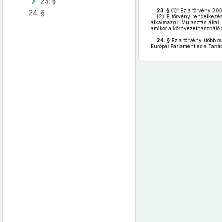
23. §
6
23. §
(1)
Ez a törvény 2007
24. §
(2)
E törvény rendelkezése
alkalmazni. Mulasztás által 
amikor a környezethasználó 
24. §
Ez a törvény (több má
Európai Parlament és a Taná