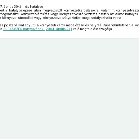
. április 30-án lép hatályba.
it a hatálybalépése után megvalósított környezetkárosításokra, valamint környezetveszé
megvalósított környezetkárosítás vagy környezetveszélyeztetés esetén az akkor hatályos 
a környezetkárosodást vagy környezetveszélyeztetést megakadályozhatta volna.
s jogszabállyal együtt) a környezeti károk megelőzése és helyreállítása tekintetében a kör
cs
2004/35/EK irányelvének (2004. április 21.)
való megfelelést szolgálja.