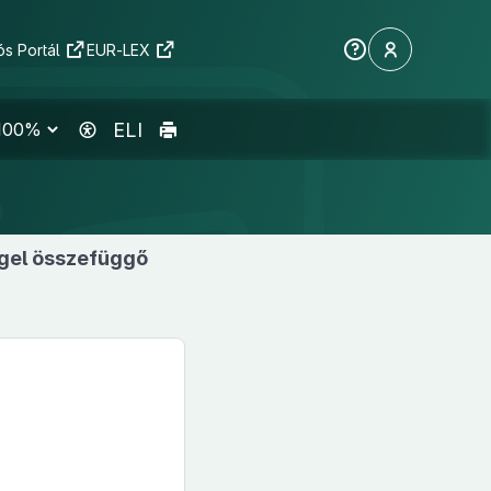
s Portál
EUR-LEX
ELI
ggel összefüggő