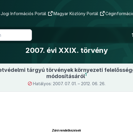
Jogi Információs Portál
Magyar Közlöny Portál
Céginformáció
2007. évi XXIX. törvény
tvédelmi tárgyú törvények környezeti felelőssé
1
módosításáról
Hatályos: 2007. 07. 01. – 2012. 06. 26.
Záró rendelkezések