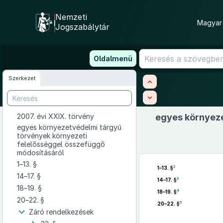
Nemzeti
Magyar 
Jogszabálytár
Ugrás
Oldalmenü
a
tartalomra
Szerkezet
2007. évi XXIX. törvény
egyes környeze
egyes környezetvédelmi tárgyú
törvények környezeti
felelősséggel összefüggő
módosításáról
1–13. §
2
1–13. §
14–17. §
3
14–17. §
18–19. §
4
18–19. §
20–22. §
5
20–22. §
Záró rendelkezések