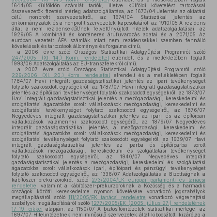
1644/05 Külföldön számlát tartók, illetve külföldi követelést tartozással
összevezetők fizetési mérleg adatszolgáltatása, az 1673/04 Jelentés az oktatási
célú nonprofit szervezetekről, az 1674/04 Statisztikai jelentés az
önkormányzatok és a nonprofit szervezetek kapcsolatáról, az 1910/05 A rezidens
által a nem rezidensektől/nek felvett/nyújtott hitelek adatszolgáltatásai, az
1929/05 A kombinált és konténeres árufuvarozás adatai és a 2071/05 Az
euróban vezetett ÁFA számlák miatt nem rezidensekkel szemben fennálló
követelések és tartozások állománya és forgalma című,
a 2006. évre szóló Országos Statisztikai Adatgyűjtési Programról szóló
247/2005. (XI. 14.) Korm. rendelettel
elrendelt és a mellékletében foglalt
1993/06 Adatszolgáltatás az EU-transzferekről című,
a 2007. évre szóló Országos Statisztikai Adatgyűjtési Programról szóló
229/2006. (XI. 20.) Korm. rendelettel
elrendelt és a mellékletében foglalt
1784/07 Havi integrált gazdaságstatisztikai jelentés az ipari tevékenységet
folytató szakosodott egységekről, az 1787/07 Havi integrált gazdaságstatisztikai
jelentés az építőipari tevékenységet folytató szakosodott egységekről, az 1873/07
Havi integrált gazdaságstatisztikai jelentés a mezőgazdasági, kereskedelmi és
szolgáltatási ágazatokba sorolt vállalkozások mezőgazdasági, kereskedelmi és
szolgáltatási tevékenységet folytató szakosodott egységeiről, az 1876/07
Negyedéves integrált gazdaságstatisztikai jelentés az ipari és az építőipari
vállalkozások valamennyi szakosodott egységéről, az 1879/07 Negyedéves
integrált gazdaságstatisztikai jelentés, a mezőgazdasági, kereskedelmi és
szolgáltatási ágazatokba sorolt vállalkozások mezőgazdasági, kereskedelmi és
szolgáltatási tevékenységet folytató szakosodott egységeiről, az 1939/07 Havi
integrált gazdaságstatisztikai jelentés az iparba és építőiparba sorolt
vállalkozások mezőgazdasági, kereskedelmi és szolgáltatási tevékenységet
folytató szakosodott egységeiről, az 1940/07 Negyedéves integrált
gazdaságstatisztikai jelentés a mezőgazdasági, kereskedelmi és szolgáltatási
ágazatokba sorolt vállalkozások ipari, építőipari és pénzügyi tevékenységet
folytató szakosodott egységeiről, az 1336/07 Adatszolgáltatás a Bizottságnak a
kábítószer-prekurzorokról szóló
273/2004/EK európai parlamenti és tanácsi
rendeletre,
valamint a kábítószer-prekurzoroknak a Közösség és a harmadik
országok közötti kereskedelme nyomon követésére vonatkozó jogszabályok
megállapításáról szóló
111/2005/EK tanácsi rendeletre
vonatkozó végrehajtási
szabályok megállapításáról szóló
1277/2005/EK (2005. július 27.) rendeletének
17–19. cikkei
alapján, az 1150/07 A biztosítóintézetek statisztikai mérlege, az
1697/07 Hitelintézetnek nem minősülő szervezetek által kibocsátott, kizárólag a