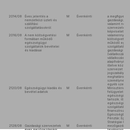
2014/08
Éves jelentés a
M
Évenkénti
a megfigyelés
nemzetközi üzleti és
gazdasági, köl
szállítási
valamint nonpr
szolgáltatásokról
szervezetek (
képviseleteket
2016/08
A nem költségvetési
M
Évenkénti
valamennyi, n
formában működő
költségvetési
egészségügyi
működő egész
szolgáltatók bevételei
szolgáltatást 
és kiadásai
gazdasági sze
(vállalkozás, 
vállalkozás, eg
alapítványi, kö
illetve közhas
szervezet és 
jogszabályban
meghatározott,
személynek m
egyéb szervez
2120/08
Egészségügyi kiadás és
M
Évenkénti
Minisztériumo
bevétel adatok
felügyelete al
egészségügyi
tartozik, illet
egészségügyi
szolgáltatást
finanszírozna
Egészségbizto
Pénztár, Egés
Stratégiai Kut
2128/08
Gazdasági szervezetek
M
Évenkénti
mezőgazdaság
éves mezőgazdasági
tevékenysége