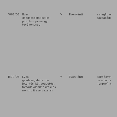
1888/08
Éves
M
Évenkénti
a megfigyelés
gazdaságstatisztikai
gazdasági sze
jelentés, pénzügyi
tevékenység
1890/08
Éves
M
Évenkénti
költségvetési,
gazdaságstatisztikai
társadalombizt
jelentés, költségvetési,
nonprofit szer
társadalombiztosítási és
nonprofit szervezetek