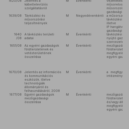
1620/08
Jelentés a
M
Évenkénti
vezetékes
kábeltelevíziós
műsorelosztás
szolgáltatásról
műsorszolgált
gazdasági sze
1639/08
Távközlési és
M
Negyedévenkénti
a műsorszóró 
műsorszórási
távközlési szol
teljesítmények
illetve
IP hangátvitelt
gazdasági sze
1640
A távközlés területi
M
Évenkénti
távközlési szo
/08
adatai
nyújtó gazdas
szervezetek
1651/08
Az egyéni gazdaságok
M
Évenkénti
mezőgazdaság
földterületének és
földterületet 
vetésterületének
megfigyelésbe
összeírása
egyéni gazda
1670/08
Jelentés az információs
M
Évenkénti
a megfigyelé
és kommunikációs
intézmények
eszközök, illetve
technológiák
állományáról és
felhasználásáról, 2008
1677/08
Egyéni gazdaságok
M
Évenkénti
mezőgazdaság
mezőgazdasági
földterületet 
összeírása
és/vagy állatot
megfigyelésbe
egyéni gazda