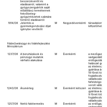
beszerzéseiről és
eladásairól, valamint a
gyógyszergyártók saját
előállítású termékeinek
fekvőbeteg-
gyógyintézetek számára
történő eladásairól
1914/08
Jelentés a
M
Negyedévenkénti
társadalombizt
gyermekgondozási díjat
kifizetőhelyek
igénybe vevőkről
Földművelésügyi és Vidékfejlesztési
Minisztérium
1237/08
A beruházások és
M
Évenkénti
a mezőgazdas
pénzügyi mutatók
vadgazdálkodá
várható alakulása
erdőgazdálkod
halászat gazda
az élelmiszer, 
gyártása ágaza
19 főnél többe
foglalkoztató
vállalkozások 
fafeldolgozás
sorolt vállalk
1240/08
Árumérleg
M
Évenként kétszeri
az élelmiszer, 
gyártása ágaza
9 főnél többet
foglalkoztató
vállalkozások
1257/08
Nettó fakitermelés
M
Évenkénti
az erdőgazdál
vadgazdálkod