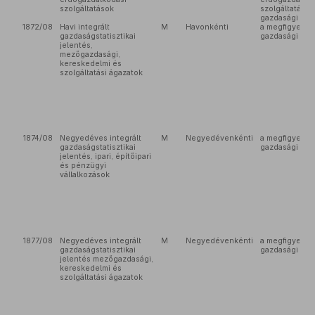
szolgáltatások
szolgáltatást 
gazdasági sze
1872/08
Havi integrált
M
Havonkénti
a megfigyelés
gazdaságstatisztikai
gazdasági sze
jelentés,
mezőgazdasági,
kereskedelmi és
szolgáltatási ágazatok
1874/08
Negyedéves integrált
M
Negyedévenkénti
a megfigyelés
gazdaságstatisztikai
gazdasági sze
jelentés, ipari, építőipari
és pénzügyi
vállalkozások
1877/08
Negyedéves integrált
M
Negyedévenkénti
a megfigyelés
gazdaságstatisztikai
gazdasági sze
jelentés mezőgazdasági,
kereskedelmi és
szolgáltatási ágazatok