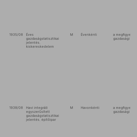
1935/08
Éves
M
Évenkénti
a megfigyelés
gazdaságstatisztikai
gazdasági sze
jelentés,
kiskereskedelem
1938/08
Havi integrált
M
Havonkénti
a megfigyelés
egyszerűsített
gazdasági sze
gazdaságstatisztikai
jelentés, építőipar