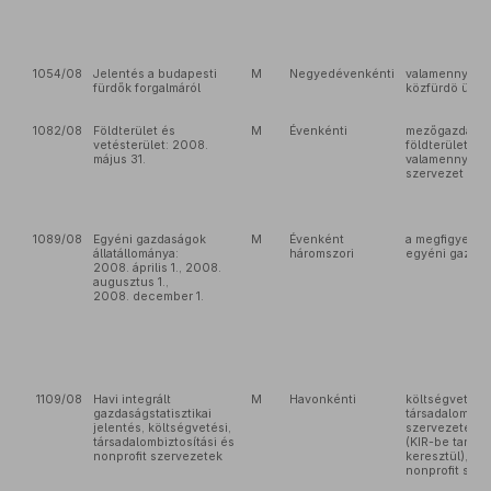
1054/08
Jelentés a budapesti
M
Negyedévenkénti
valamennyi bu
fürdők forgalmáról
közfürdö üzem
1082/08
Földterület és
M
Évenkénti
mezőgazdaság
vetésterület: 2008.
földterületet 
május 31.
valamennyi ga
szervezet
1089/08
Egyéni gazdaságok
M
Évenként
a megfigyelés
állatállománya:
háromszori
egyéni gazda
2008. április 1., 2008.
augusztus 1.,
2008. december 1.
1109/08
Havi integrált
M
Havonkénti
költségvetési 
gazdaságstatisztikai
társadalombizt
jelentés, költségvetési,
szervezetek
társadalombiztosítási és
(KIR-be tarto
nonprofit szervezetek
keresztül), kije
nonprofit sze