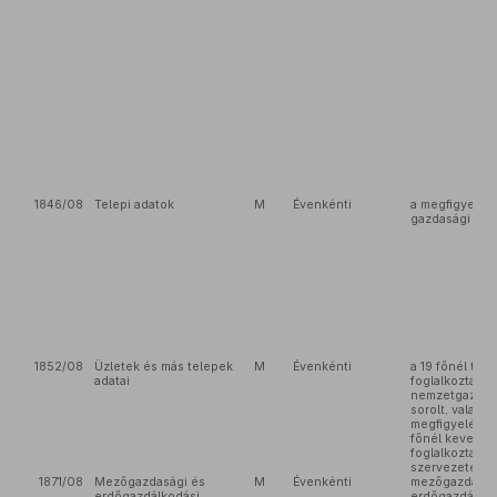
1846/08
Telepi adatok
M
Évenkénti
a megfigyelés
gazdasági sze
1852/08
Üzletek és más telepek
M
Évenkénti
a 19 főnél töb
adatai
foglalkoztató 
nemzetgazdas
sorolt, valamin
megfigyelésb
főnél keveseb
foglalkoztató 
szervezetek
1871/08
Mezőgazdasági és
M
Évenkénti
mezőgazdaság
erdőgazdálkodási
erdőgazdálkod