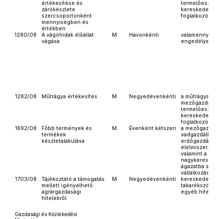
értékesítése és
termelőeszköz
zárókészlete
kereskedelem
szercsoportonként
foglalkozó vál
mennyiségben és
értékben
1280/08
A vágóhidak élőállat
M
Havonkénti
valamennyi
vágása
engedélyezett
1282/08
Műtrágya értékesítés
M
Negyedévenkénti
a műtrágya előá
mezőgazdaság
termelőeszkö
kereskedelem
foglalkozó vál
1692/08
Főbb termények és
M
Évenként kétszeri
a mezőgazdas
termékek
vadgazdálkodá
készletalakulása
erdőgazdálkod
élelmiszer, ita
valamint a
nagykeresked
ágazatba sorolt
vállalkozások
1703/08
Tájékoztató a támogatás
M
Negyedévenkénti
kereskedelmi 
mellett igényelhető
takarékszövet
agrárgazdasági
egyéb hitelin
hitelekről
Gazdasági és Közlekedési