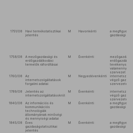
1751/08
Havi termékstatisztikai
M
Havonkénti
a megfigyelés
jelentés
gazdasági sze
1758/08
A mezőgazdasági és
M
Évenkénti
mezőgazdaság
erdőgazdálkodási
erdőgazdálkod
termelők ráfordításai
tevékenysége
valamennyi ga
szervezet
1760/08
Az
M
Negyedévenkénti
internetszolgá
internetszolgáltatások
végző gazdasá
forgalmi adatai
szervezetek
1789/08
Jelentés az
M
Évenkénti
internetszolgá
internetszolgáltatásokról
végző gazdasá
szervezetek
1840/08
Az információs és
M
Évenkénti
a megfigyelés
kommunikációs
gazdasági sze
technológiák
állományának minőségi
és mennyiségi adatai
1845/08
Éves
M
Évenkénti
a megfigyelés
gazdaságstatisztikai
gazdasági sze
jelentés