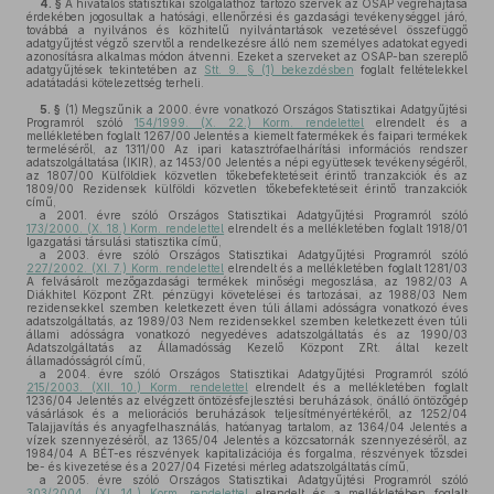
4. §
A hivatalos statisztikai szolgálathoz tartozó szervek az OSAP végrehajtása
érdekében jogosultak a hatósági, ellenőrzési és gazdasági tevékenységgel járó,
továbbá a nyilvános és közhitelű nyilvántartások vezetésével összefüggő
adatgyűjtést végző szervtől a rendelkezésre álló nem személyes adatokat egyedi
azonosításra alkalmas módon átvenni. Ezeket a szerveket az OSAP-ban szereplő
adatgyűjtések tekintetében az
Stt. 9. § (1) bekezdésben
foglalt feltételekkel
adatátadási kötelezettség terheli.
5. §
(1)
Megszűnik a 2000. évre vonatkozó Országos Statisztikai Adatgyűjtési
Programról szóló
154/1999. (X. 22.) Korm. rendelettel
elrendelt és a
mellékletében foglalt 1267/00 Jelentés a kiemelt fatermékek és faipari termékek
termeléséről, az 1311/00 Az ipari katasztrófaelhárítási információs rendszer
adatszolgáltatása (IKIR), az 1453/00 Jelentés a népi együttesek tevékenységéről,
az 1807/00 Külföldiek közvetlen tőkebefektetéseit érintő tranzakciók és az
1809/00 Rezidensek külföldi közvetlen tőkebefektetéseit érintő tranzakciók
című,
a 2001. évre szóló Országos Statisztikai Adatgyűjtési Programról szóló
173/2000. (X. 18.) Korm. rendelettel
elrendelt és a mellékletében foglalt 1918/01
Igazgatási társulási statisztika című,
a 2003. évre szóló Országos Statisztikai Adatgyűjtési Programról szóló
227/2002. (XI. 7.) Korm. rendelettel
elrendelt és a mellékletében foglalt 1281/03
A felvásárolt mezőgazdasági termékek minőségi megoszlása, az 1982/03 A
Diákhitel Központ ZRt. pénzügyi követelései és tartozásai, az 1988/03 Nem
rezidensekkel szemben keletkezett éven túli állami adósságra vonatkozó éves
adatszolgáltatás, az 1989/03 Nem rezidensekkel szemben keletkezett éven túli
állami adósságra vonatkozó negyedéves adatszolgáltatás és az 1990/03
Adatszolgáltatás az Államadósság Kezelő Központ ZRt. által kezelt
államadósságról című,
a 2004. évre szóló Országos Statisztikai Adatgyűjtési Programról szóló
215/2003. (XII. 10.) Korm. rendelettel
elrendelt és a mellékletében foglalt
1236/04 Jelentés az elvégzett öntözésfejlesztési beruházások, önálló öntözőgép
vásárlások és a meliorációs beruházások teljesítményértékéről, az 1252/04
Talajjavítás és anyagfelhasználás, hatóanyag tartalom, az 1364/04 Jelentés a
vízek szennyezéséről, az 1365/04 Jelentés a közcsatornák szennyezéséről, az
1984/04 A BÉT-es részvények kapitalizációja és forgalma, részvények tőzsdei
be- és kivezetése és a 2027/04 Fizetési mérleg adatszolgáltatás című,
a 2005. évre szóló Országos Statisztikai Adatgyűjtési Programról szóló
303/2004. (XI. 14.) Korm. rendelettel
elrendelt és a mellékletében foglalt