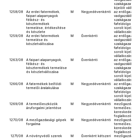
szakágazatba 
kijelölt vállal
1258/08
Az erdei fatermékek,
M
Negyedévenkénti
az erdőgazdál
faipari alapanyagok
vadgazdálkod
félkész- és
szakágazatba 
késztermékek
fafeldolgozás
termelése, értékesítése
sorolt kijelölt
és készlete
vállalkozások
1259/08
Az erdei fatermékek
M
Évenkénti
az erdőgazdál
termelése és
vadgazdálkod
készletváltozása
szakágazatba 
fafeldolgozás
sorolt kijelölt
vállalkozások
1263/08
A faipari alapanyagok,
M
Évenkénti
az erdőgazdál
félkész- és
vadgazdálkod
késztermékek termelése
szakágazatba 
és készletváltozása
fafeldolgozás
sorolt kijelölt
vállalkozások
1266/08
A fatermékek belföldi
M
Negyedévenkénti
az erdőgazdál
termelői áralakulása
szakágazatba 
fafeldolgozás
sorolt kijelölt
vállalkozások
1269/08
A termelőeszközök
M
Negyedévenkénti
mezőgazdaság
áruforgalmi jelentése
termelőeszköz
kereskedelem
foglalkozó vál
1270/08
A mezőgazdasági gépek
M
Negyedévenkénti
mezőgazdaság
forgalma
termelőeszköz
kereskedelem
foglalkozó vál
1271/08
A növényvédő szerek
M
Évenként kétszeri
mezőgazdaság