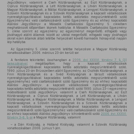
Jegyzőkönyv, valamint a Cseh Köztársaságnak, az Észt Köztársaságnak, a
Ciprusi Köztársaságnak, a Lett Köztársaságnak, a Litván Köztársaságnak, a
Magyar Köztársaságnak, a Máltai Köztársaságnak, a Lengyel Köztársaságnak, a
Szlovén Köztársaságnak és a Szlovák Köztársaságnak a kapcsolt vállalkozások
nyereségkiigazításával kapcsolatos kettős adóztatás megszüntetéséről szóló
Egyezményhez való csatlakozásáról szóló Egyezmény és az ehhez kapcsolódó
Aláírási Jegyzőkönyv a Második Csatlakozási Egyezmény 5. cikkében
meghatározott időpontban lépnek hatályba. A Második Csatlakozási Egyezmény
5. cikke szerint az egyezmény az egyezményt megerősítő, elfogadó vagy
jóváhagyó aláíró államok között az utolsó megerősítő, elfogadó vagy jóváhagyó
okirat ezen államok általi letétbe helyezését követő harmadik hónap első napján
lép hatályba.
Az Egyezmény 5. cikke szerinti letétbe helyezésre a Magyar Köztársaság
vonatkozásában 2006. március 23-án került sor.
A fentiekre tekintettel, összhangban a
2006. évi XXXVI. törvény 7. § (3)
bekezdésével
megállapítom, hogy a kapcsolt vállalkozások
nyereségkiigazításával kapcsolatos kettős adóztatás megszüntetéséről szóló,
1990. július 23-án Brüsszelben aláírt Egyezmény, az Osztrák Köztársaságnak, a
Finn Köztársaságnak és a Svéd Királyságnak a társult vállalkozások
nyereségkiigazításával kapcsolatos kettős adóztatás megszüntetéséről szóló
egyezményhez való csatlakozásáról szóló Egyezmény és az ehhez kapcsolódó
Aláírási Jegyzőkönyv, a kapcsolt vállalkozások nyereségkiigazításával
kapcsolatos kettős adóztatás megszüntetéséről szóló 1990. július 23-i egyezmény
módosításáról szóló Jegyzőkönyv, valamint a Cseh Köztársaságnak, az Észt
Köztársaságnak, a Ciprusi Köztársaságnak, a Lett Köztársaságnak, a Litván
Köztársaságnak, a Magyar Köztársaságnak, a Máltai Köztársaságnak, a Lengyel
Köztársaságnak, a Szlovén Köztársaságnak és a Szlovák Köztársaságnak a
kapcsolt vállalkozások nyereségkiigazításával kapcsolatos kettős adóztatás
megszüntetéséről szóló Egyezményhez való csatlakozásáról szóló Egyezmény és
az ehhez kapcsolódó Aláírási Jegyzőkönyv kihirdetéséről szóló
2006. évi XXXVI.
törvény 3–6. §-ai
a Magyar Köztársaság, valamint
– a Dán Királyság, a Holland Királyság, valamint a Szlovák Köztársaság
vonatkozásában 2006. június 1-jén,