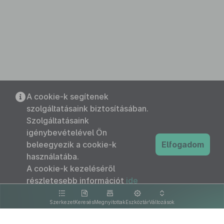
A cookie-k segítenek
szolgáltatásaink biztosításában.
Szolgáltatásaink
igénybevételével Ön
beleegyezik a cookie-k
Elfogadom
használatába.
A cookie-k kezeléséről
részletesebb információt
ide
kattintva olvashat.
Szerkezet
Keresés
Megnyitottak
Eszköztár
Változások