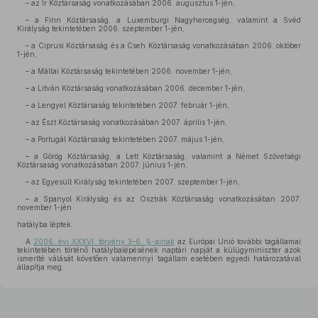
– az Ír Köztársaság vonatkozásában 2006. augusztus 1-jén,
– a Finn Köztársaság, a Luxemburgi Nagyhercegség, valamint a Svéd
Királyság tekintetében 2006. szeptember 1-jén,
– a Ciprusi Köztársaság és a Cseh Köztársaság vonatkozásában 2006. október
1-jén,
– a Máltai Köztársaság tekintetében 2006. november 1-jén,
– a Litván Köztársaság vonatkozásában 2006. december 1-jén,
– a Lengyel Köztársaság tekintetében 2007. február 1-jén,
– az Észt Köztársaság vonatkozásában 2007. április 1-jén,
– a Portugál Köztársaság tekintetében 2007. május 1-jén,
– a Görög Köztársaság, a Lett Köztársaság, valamint a Német Szövetségi
Köztársaság vonatkozásában 2007. június 1-jén,
– az Egyesült Királyság tekintetében 2007. szeptember 1-jén,
– a Spanyol Királyság és az Osztrák Köztársaság vonatkozásában 2007.
november 1-jén
hatályba léptek.
A
2006. évi XXXVI. törvény 3–6. §-ainak
az Európai Unió további tagállamai
tekintetében történő hatálybalépésének naptári napját a külügyminiszter azok
ismertté válását követően valamennyi tagállam esetében egyedi határozatával
állapítja meg.