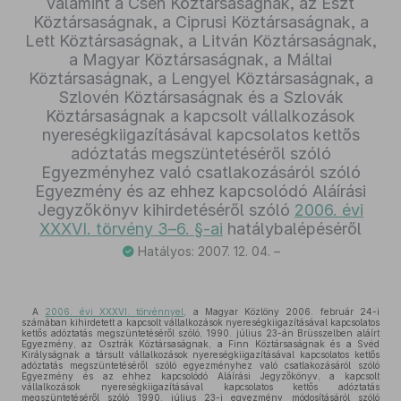
valamint a Cseh Köztársaságnak, az Észt
Köztársaságnak, a Ciprusi Köztársaságnak, a
Lett Köztársaságnak, a Litván Köztársaságnak,
a Magyar Köztársaságnak, a Máltai
Köztársaságnak, a Lengyel Köztársaságnak, a
Szlovén Köztársaságnak és a Szlovák
Köztársaságnak a kapcsolt vállalkozások
nyereségkiigazításával kapcsolatos kettős
adóztatás megszüntetéséről szóló
Egyezményhez való csatlakozásáról szóló
Egyezmény és az ehhez kapcsolódó Aláírási
Jegyzőkönyv kihirdetéséről szóló
2006. évi
XXXVI. törvény 3–6. §-ai
hatálybalépéséről
Hatályos: 2007. 12. 04. –
A
2006. évi XXXVI. törvénnyel
, a Magyar Közlöny 2006. február 24-i
számában kihirdetett a kapcsolt vállalkozások nyereségkiigazításával kapcsolatos
kettős adóztatás megszüntetéséről szóló, 1990. július 23-án Brüsszelben aláírt
Egyezmény, az Osztrák Köztársaságnak, a Finn Köztársaságnak és a Svéd
Királyságnak a társult vállalkozások nyereségkiigazításával kapcsolatos kettős
adóztatás megszüntetéséről szóló egyezményhez való csatlakozásáról szóló
Egyezmény és az ehhez kapcsolódó Aláírási Jegyzőkönyv, a kapcsolt
vállalkozások nyereségkiigazításával kapcsolatos kettős adóztatás
megszüntetéséről szóló 1990. július 23-i egyezmény módosításáról szóló