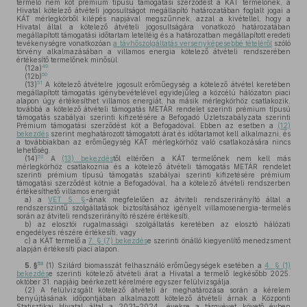
termelő nem köt prémium típusú támogatási szerződést a KÁT termelőnek, a
Hivatal kötelező átvételi jogosultságot megállapító határozatában foglalt jogai a
KÁT mérlegkörből kilépés napjával megszűnnek, azzal a kivétellel, hogy a
Hivatal által a kötelező átvételi jogosultságára vonatkozó határozatában
megállapított támogatási időtartam leteltéig és a határozatban megállapított eredeti
tevékenységre vonatkozóan
a távhőszolgáltatás versenyképesebbé tételéről
szóló
törvény alkalmazásában a villamos energia kötelező átvételi rendszerében
értékesítő termelőnek minősül.
49
(12a)
50
(12b)
51
(13)
A kötelező átvételre jogosult erőműegység a kötelező átvétel keretében
megállapított támogatás igénybevételével egyidejűleg a közcélú hálózaton piaci
alapon úgy értékesíthet villamos energiát, ha másik mérlegkörhöz csatlakozik,
továbbá a kötelező átvételi támogatás METÁR rendelet szerinti prémium típusú
támogatás szabályai szerinti kifizetésére a Befogadó Üzletszabályzata szerinti
Prémium támogatási szerződést köt a Befogadóval. Ebben az esetben a
(12)
bekezdés
szerint meghatározott támogatott árat és időtartamot kell alkalmazni, és
a továbbiakban az erőműegység KÁT mérlegkörhöz való csatlakozására nincs
lehetőség.
52
(14)
A
(13) bekezdés
től eltérően a KÁT termelőnek nem kell más
mérlegkörhöz csatlakoznia és a kötelező átvételi támogatás METÁR rendelet
szerinti prémium típusú támogatás szabályai szerinti kifizetésére prémium
támogatási szerződést kötnie a Befogadóval, ha a kötelező átvételi rendszerben
értékesíthető villamos energiát
a)
a
VET 5. §
-ának megfelelően az átviteli rendszerirányító által a
rendszerszintű szolgáltatások biztosításához igényelt villamosenergia-termelés
során az átviteli rendszerirányító részére értékesíti,
b)
az elosztói rugalmassági szolgáltatás keretében az elosztó hálózati
engedélyes részére értékesíti, vagy
c)
a KÁT termelő a
7. § (7) bekezdés
e szerinti önálló kiegyenlítő menedzsment
alapján értékesíti piaci alapon.
53
5. §
(1)
Szilárd biomasszát felhasználó erőműegységek esetében a
4. § (1)
bekezdés
e szerinti kötelező átvételi árat a Hivatal a termelő legkésőbb 2025.
október 31. napjáig beérkezett kérelmére egyszer felülvizsgálja.
(2)
A felülvizsgált kötelező átvételi ár meghatározása során a kérelem
benyújtásának időpontjában alkalmazott kötelező átvételi árnak a Központi
Statisztikai Hivatal által a 2021–2024. évekre a tárgyévet követő évben