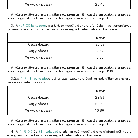
Mélyvölgy időszak
26,46
A kötelező átvétel helyett választott prémium támogatás támogatott árának az
időben egyenletes termelés melletti átlagárra vonatkozó szorzója: 1.
3.1.A
4. § (3) bekezdés
e alá tartozó megújuló energiaforrásból nyert energiával
(kivéve: szélenergia) termelt villamos energia kötelező átvételi bázisárai:
Ft/kWh
Csúcsidőszak
23,65
Völgyidőszak
21,17
Mélyvölgy időszak
8,63
A kötelező átvétel helyett választott prémium támogatás támogatott árának az
időben egyenletes termelés melletti átlagárra vonatkozó szorzója: 1,119.
3.2.A
4. § (3) bekezdés
e alá tartozó, szélenergiával termelt villamos energia
kötelező átvételi bázisárai:
Ft/kWh
Csúcsidőszak
29,56
Völgyidőszak
26,46
Mélyvölgy időszak
10,80
A kötelező átvétel helyett választott prémium támogatás támogatott árának az
időben egyenletes termelés melletti átlagárra vonatkozó szorzója: 1.
4. A
4. § (4)
és
(6) bekezdés
e alá tartozó megújuló energiaforrásból nyert
energiával termelt villamos energia kötelező átvételi bázisárai: