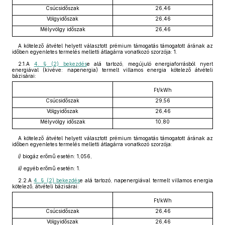
Csúcsidőszak
26,46
Völgyidőszak
26,46
Mélyvölgy időszak
26,46
A kötelező átvétel helyett választott prémium támogatás támogatott árának az
időben egyenletes termelés melletti átlagárra vonatkozó szorzója: 1.
2.1.A
4. § (2) bekezdés
e alá tartozó, megújuló energiaforrásból nyert
energiával (kivéve: napenergia) termelt villamos energia kötelező átvételi
bázisárai:
Ft/kWh
Csúcsidőszak
29,56
Völgyidőszak
26,46
Mélyvölgy időszak
10,80
A kötelező átvétel helyett választott prémium támogatás támogatott árának az
időben egyenletes termelés melletti átlagárra vonatkozó szorzója:
i)
biogáz erőmű esetén: 1,056,
ii)
egyéb erőmű esetén: 1.
2.2.A
4. § (2) bekezdés
e alá tartozó, napenergiával termelt villamos energia
kötelező, átvételi bázisárai:
Ft/kWh
Csúcsidőszak
26,46
Völgyidőszak
26,46