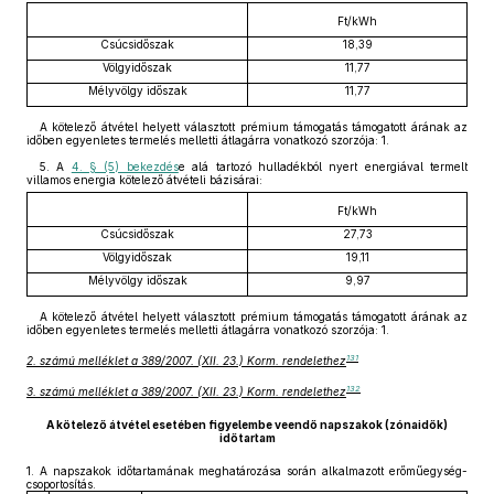
Ft/kWh
Csúcsidőszak
18,39
Völgyidőszak
11,77
Mélyvölgy időszak
11,77
A kötelező átvétel helyett választott prémium támogatás támogatott árának az
időben egyenletes termelés melletti átlagárra vonatkozó szorzója: 1.
5. A
4. § (5) bekezdés
e alá tartozó hulladékból nyert energiával termelt
villamos energia kötelező átvételi bázisárai:
Ft/kWh
Csúcsidőszak
27,73
Völgyidőszak
19,11
Mélyvölgy időszak
9,97
A kötelező átvétel helyett választott prémium támogatás támogatott árának az
időben egyenletes termelés melletti átlagárra vonatkozó szorzója: 1.
131
2. számú melléklet a 389/2007. (XII. 23.) Korm. rendelethez
132
3. számú melléklet a 389/2007. (XII. 23.) Korm. rendelethez
A kötelező átvétel esetében figyelembe veendő napszakok (zónaidők)
időtartam
1.
A napszakok időtartamának meghatározása során alkalmazott erőműegység-
csoportosítás.