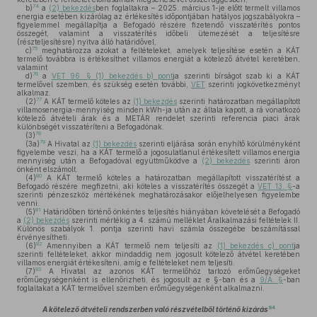
74
b)
a
(2) bekezdés
ben foglaltakra – 2025. március 1-je előtt termelt villamos
energia esetében kizárólag az értékesítés időpontjában hatályos jogszabályokra –
figyelemmel megállapítja a Befogadó részére fizetendő visszatérítés pontos
összegét, valamint a visszatérítés időbeli ütemezését a teljesítésre
(részteljesítésre) nyitva álló határidővel,
75
c)
meghatározza azokat a feltételeket, amelyek teljesítése esetén a KÁT
termelő továbbra is értékesíthet villamos energiát a kötelező átvétel keretében,
valamint
76
d)
a
VET 96. § (1) bekezdés b) pont
ja szerinti bírságot szab ki a KÁT
termelővel szemben, és szükség esetén további,
VET
szerinti jogkövetkezményt
alkalmaz.
77
(2)
A KÁT termelő köteles az
(1) bekezdés
szerinti határozatban megállapított
villamosenergia-mennyiség minden kWh-ja után az általa kapott, a rá vonatkozó
kötelező átvételi árak és a METÁR rendelet szerinti referencia piaci árak
különbségét visszatéríteni a Befogadónak.
78
(3)
79
(3a)
A Hivatal az
(1) bekezdés
szerinti eljárása során enyhítő körülményként
figyelembe veszi, ha a KÁT termelő a jogosulatlanul értékesített villamos energia
mennyiség után a Befogadóval együttműködve a
(2) bekezdés
szerinti áron
önként elszámolt.
80
(4)
A KÁT termelő köteles a határozatban megállapított visszatérítést a
Befogadó részére megfizetni, aki köteles a visszatérítés összegét a
VET 13. §
-a
szerinti pénzeszköz mértékének meghatározásakor előjelhelyesen figyelembe
venni.
81
(5)
Határidőben történő önkéntes teljesítés hiányában követelését a Befogadó
a
(2) bekezdés
szerinti mértékig a 4. számú melléklet Áralkalmazási feltételek II.
Különös szabályok 1. pontja szerinti havi számla összegébe beszámítással
érvényesítheti.
82
(6)
Amennyiben a KÁT termelő nem teljesíti az
(1) bekezdés c) pont
ja
szerinti feltételeket, akkor mindaddig nem jogosult kötelező átvétel keretében
villamos energiát értékesíteni, amíg e feltételeket nem teljesíti.
83
(7)
A Hivatal az azonos KÁT termelőhöz tartozó erőműegységeket
erőműegységenként is ellenőrizheti, és jogosult az e §-ban és a
9/A. §
-ban
foglaltakat a KÁT termelővel szemben erőműegységenként alkalmazni.
84
A kötelező átvételi rendszerben való részvételből történő kizárás