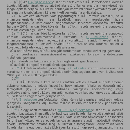
55
6. §
(1)
Az
1. § (6) bekezdés
e szerinti esetekben a KÁT termelőnek a kötelező
átvétel időtartamának és az átvétel alá eső villamos energia mennyiségének
megállapítása céljából a Hivatal honlapján közzétett formanyomtatvány alapján
kérelmet (a továbbiakban: kérelem) kell benyújtania a Hivatalhoz.
56
(2)
A kötelező átvételre való jogosultságot a KÁT termelő elveszíti, ha a
villamosenergia-termelés nem kezdődik meg a kereskedelmi üzem
megkezdésének a kérelemben meghatározott, tervezett időpontjától számított
három – 2016. január 1-jét követően benyújtott, napelemes erőműre vonatkozó
kérelem esetén egy – éven belül.
57
(2a)
2016. január 1-jét követően benyújtott, napelemes erőműre vonatkozó
kérelem esetén kérelmezhető a Hivataltól a
(2) bekezdés
szerinti,
villamosenergia-termelés megkezdésére vonatkozó határidő 1 évvel történő
meghosszabbítása a kötelező átvételi ár 18,75%-os csökkentése mellett a
következő feltételek együttes fennállása esetén:
a)
a beruházás helyszínéül szolgáló terület feletti rendelkezési jog igazolása,
b)
a beruházás finanszírozásához szükséges források rendelkezésre
állásának igazolása,
c)
a hálózati csatlakozási szerződés meglétének igazolása, és
d)
az építési engedély meglétének igazolása.
58
(2b)
A kötelező átvételi jogosultság
(2) bekezdés
szerinti elvesztése nem
vonatkozik azokra az engedélyköteles erőműegységekre, amelyek kivitelezése
2016. július 1-je előtt megkezdődött.
59
(2c)
(3)
A KÁT termelő a kérelméhez csatolni köteles azokat a hitelt érdemlő
dokumentumokat, amelyek igazolják, hogy milyen fajtájú és összegű más
támogatást (így különösen beruházási támogatás, adómentesség vagy
adókedvezmény, egyéb közvetlen ártámogatás vagy kedvezményes csatlakozási
díj) vett, vesz vagy tervez igénybe venni.
(4)
A
(3) bekezdés
ben foglaltakon túlmenően a kérelemhez mellékelni kell az
igazgatási szolgáltatási díj Hivatal részére történő befizetésének pénzintézeti
igazolását.
60
(5)
Ha egy adott beruházás a
VET 11. § (7) bekezdés
e szerinti, a kötelező
átvételi jogosultságát megállapító határozatban figyelembe vettől eltérő mértékű
egyéb támogatásban részesül, akkor a Hivatal e beruházás esetében az indokolt
beruházási költség és az egyéb támogatás aránya alapján módosított kötelező
átvételi időtartamot határoz meg. A Hivatal a támogatások jelenértékét veszi
figyelembe, ha egy beruházás több éven keresztül kap egyéb támogatást. Ha az