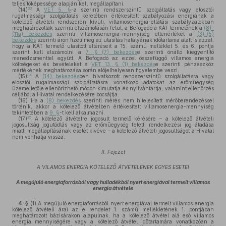
teljesítőképessége alapján kell megállapítani.
33
(14)
A
VET 5. §
-a szerinti rendszerszintű szolgáltatás vagy elosztói
rugalmassági szolgáltatás keretében értékesített szabályozási energiának a
kötelező átvételi rendszeren kívüli, villamosenergia-ellátási szabályzatokban
meghatározottak szerinti elszámolásán felül, a Befogadó a KÁT termelőnek a
(8)–
(11a) bekezdés
szerinti villamosenergia-mennyiség ellenértékét a
(3)–(5)
bekezdés
szerinti áron fizeti meg az utasítás hatályának időtartama alatt is azzal,
hogy a KÁT termelő utasított eltéréseit a 15. számú melléklet 5. és 6. pontja
szerint kell elszámolni a
7. § (7) bekezdés
e szerinti önálló kiegyenlítő
menedzsmenttel együtt. A Befogadó az ezzel összefüggő villamos energia
költségeket és bevételeket a
VET 13. § (1) bekezdés
e szerinti pénzeszköz
mértékének meghatározása során előjelhelyesen figyelembe veszi.
34
(15)
A
(14) bekezdés
ben hivatkozott rendszerszintű szolgáltatásra vagy
elosztói rugalmassági szolgáltatásra vonatkozó adatokat az erőműegység
üzemeltetője ellenőrizhető módon kimutatja és nyilvántartja, valamint ellenőrzés
céljából a Hivatal rendelkezésére bocsájtja.
(16)
Ha a
(8) bekezdés
szerinti mérés nem hitelesített mérőberendezéssel
történik, akkor a kötelező átvételben értékesített villamosenergia-mennyiség
tekintetében a
9. §
-t kell alkalmazni.
35
(17)
A kötelező átvételre jogosult termelő kérésére – a kötelező átvételi
jogosultság jogutódlás vagy az erőműegység feletti rendelkezési jog átadása
miatti megállapításának esetét kivéve – a kötelező átvételi jogosultságot a Hivatal
nem vonhatja vissza.
II. Fejezet
A VILAMOS ENERGIA KÖTELEZŐ ÁTVÉTELÉNEK EGYES ESETEI
A megújuló energiaforrásból vagy hulladékból nyert energiával termelt villamos
energia átvétele
4. §
(1)
A megújuló energiaforrásból nyert energiával termelt villamos energia
kötelező átvételi árai az e rendelet 1. számú mellékletének 1. pontjában
meghatározott bázisárakon alapulnak, ha a kötelező átvétel alá eső villamos
energia mennyiségére vagy a kötelező átvétel időtartamára vonatkozóan a