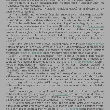
ba)
megfelel a külön jogszabályban meghatározott hulladékgyűjtési és
hulladékválogatási feltételeknek, és
bb)
nem tartozik az Európai Hulladék Katalógus (EWC) 05–15 főcsoportjainak
valamelyikébe, továbbá
37
bc)
a hulladékhasznosító erőműegység rendelkezik a hulladékgazdálkodási
hatóság által kiállított nyilatkozattal arról, hogy a hulladék tüzelőanyagként
történő felhasználástól eltérő egyéb módon tovább már nem hasznosítható.
38
(6)
A használt berendezést is magában foglaló erőműegységben termelt
villamos energia kötelező átvételi árait – az (1), valamint a
(6a)
és
(6b) bekezdés
szerinti eltéréssel – az 1. számú melléklet 4. pontjában meghatározott
bázisáraknak megfelelően kell megállapítani a kötelező átvételi jogosultságnak a
kérelmező részére első alkalommal történő meghatározásakor, ha az
erőműegységre vonatkozó engedély e rendelet hatálybalépése után került
kiadásra.
39
(6a)
Ha a kötelező átvételi jogosultsággal rendelkező termelő a
(6) bekezdés
hatálya alá nem tartozó erőműegységét értékesíti, az erőműegység új tulajdonosa
esetében az értékesített erőműegységben termelt villamos energia kötelező
átvételi árai a
(2)–(5) bekezdés
ekben meghatározott bázisárakon alapulnak.
40
(6b)
E rendelet alkalmazásában nem minősül használt berendezést
magában foglalónak az az erőműegység, amely esetében az engedélyben
szereplő valamennyi főberendezés gyártási éve a
6. § (1) bekezdés
szerinti
kérelem benyújtásának időpontjában 10 évnél nem régebbi, továbbá a
főberendezések elsőként Magyarországon kerültek üzembe helyezésre és
igazolhatóan nem üzemeltek többet 1600 napnál.
41
(7)
Vegyes tüzelés esetén a megújuló energiaforrástól vagy hulladéktól
eltérő energiaforrásra számított villamosenergia-mennyiség is a kötelező átvétel
alá tartozik – az 1. számú melléklet 4. pontja szerinti áron – az adott hónapban,
ha a megújuló energiaforrástól vagy hulladéktól eltérő energiaforrás
felhasználási aránya sem az adott hónapban, sem az adott évben nem haladja
meg a 10%-ot.
42
(7a)
Ha a megújuló energiaforrástól vagy hulladéktól eltérő energiaforrás
felhasználási aránya meghaladja a
(7) bekezdés
szerinti részarányt, akkor a
megújuló energiaforrástól vagy hulladéktól eltérő energiaforrásból előállított
villamosenergia-mennyiség tekintetében a
9. §
-t kell alkalmazni.
43
(8)
Vegyes tüzelés esetén, ha a megújuló energiaforrástól vagy hulladéktól
eltérő energiaforrás részaránya az 50%-ot meghaladja, akkor a kötelező átvétel
alá eső villamos energia mennyiségére a
(2)–(6) bekezdés
ben meghatározott