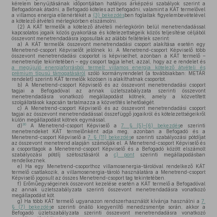
kérelem benyújtásának időpontjában hatályos árképzési szabályok szerint a
Befogadónak átadni, a Befogadó köteles azt befogadni, valamint a KÁT termelővel
a villamos energia ellenértékét a
(3) bekezdés
ben foglaltak figyelembevételével
a kötelező átvételi mérlegkörben elszámolni.
(2)
A KÁT termelők a kötelező átvételi mérlegkörön belül menetrendadással
kapcsolatos jogaik közös gyakorlása és kötelezettségeik közös teljesítése céljából
összevont menetrendadásra jogosultak az alábbi feltételek szerint:
a)
A KÁT termelők összevont menetrendadási csoport alakítása esetén egy
Menetrend-csoport Képviselőt jelölnek ki. A Menetrend-csoport Képviselő több
összevont menetrendadási csoportot is képviselhet, azonban a KÁT termelő –
menetrendje tekintetében – egy csoport tagja lehet, azzal, hogy az e rendelet és
a megújuló energiaforrásból termelt villamos energia kötelező átvételi és
prémium típusú támogatásáról
szóló kormányrendelet (a továbbiakban: METÁR
rendelet) szerinti KÁT termelők közösen is alakíthatnak csoportot.
b)
A Menetrend-csoport Képviselő és az összevont menetrendadási csoport
tagjai a Befogadóval az annak üzletszabályzata szerinti összevont
menetrendadásra vonatkozó megállapodást kötnek, amely a közvetített
szolgáltatások kapcsán tartalmazza a közvetítés lehetőségét.
c)
A Menetrend-csoport Képviselő és az összevont menetrendadási csoport
tagjai az összevont menetrendadással összefüggő jogaikról és kötelezettségeikről
külön megállapodást kötnek egymással.
30
d)
A Menetrend-csoport Képviselő a
7. § (5)–(6) bekezdés
e szerinti
menetrendeket KÁT termelőnként adja meg, azonban a Befogadó és a
Menetrend-csoport Képviselő a
7. § (11) bekezdés
e szerinti szabályozási pótdíjat
az összevont menetrend alapján számolják el. A Menetrend-csoport Képviselő és
a csoporttagok a Menetrend-csoport Képviselő és a Befogadó között elszámolt
szabályozási pótdíj szétosztásáról a
c) pont
szerinti megállapodásban
rendelkeznek.
e)
Ha egy Menetrend-csoporthoz villamosenergia-tárolóval rendelkező KÁT
termelő csatlakozik, a villamosenergia-tároló használatára a Menetrend-csoport
Képviselő jogosult az összes Menetrend-csoport tag tekintetében.
f)
Erőműegységeinek összevont kezelése esetén a KÁT termelő a Befogadóval
az annak üzletszabályzata szerinti összevont menetrendadásra vonatkozó
megállapodást köt.
g)
Ha több KÁT termelő ugyanazon rendszerhasználót kívánja használni a
7.
§ (7) bekezdés
e szerinti önálló kiegyenlítő menedzsmentje során, akkor a
Befogadó üzletszabályzata szerinti összevont menetrendadásra vonatkozó