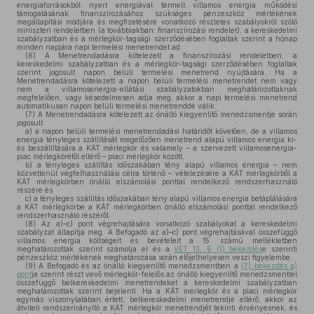
energiaforrásokból nyert energiával termelt villamos energia működési
támogatásának finanszírozásához szükséges pénzeszköz mértékének
megállapítási módjára és megfizetésére vonatkozó részletes szabályokról szóló
miniszteri rendeletben (a továbbiakban: finanszírozási rendelet), a kereskedelmi
szabályzatban és a mérlegkör-tagsági szerződésében foglaltak szerint a hónap
minden napjára napi termelési menetrendet ad.
(6)
A Menetrendadásra kötelezett a finanszírozási rendeletben, a
kereskedelmi szabályzatban és a mérlegkör-tagsági szerződésében foglaltak
szerint jogosult napon belüli termelési menetrend nyújtására. Ha a
Menetrendadásra kötelezett a napon belüli termelési menetrendet nem vagy
nem a villamosenergia-ellátási szabályzatokban meghatározottaknak
megfelelően, vagy késedelmesen adja meg, akkor a napi termelési menetrend
automatikusan napon belüli termelési menetrenddé válik.
(7)
A Menetrendadásra kötelezett az önálló kiegyenlítő menedzsmentje során
jogosult
a)
a napon belüli termelési menetrendadási határidőt követően, de a villamos
energia tényleges szállítását megelőzően menetrend alapú villamos energia ki-
és beszállítására a KÁT mérlegkör és valamely – a szervezett villamosenergia-
piac mérlegkörétől eltérő – piaci mérlegkör között,
b)
a tényleges szállítás időszakában tény alapú villamos energia – nem
közvetlenül végfelhasználási célra történő – vételezésére a KÁT mérlegkörből a
KÁT mérlegkörben önálló elszámolási ponttal rendelkező rendszerhasználó
részére és
c)
a tényleges szállítás időszakában tény alapú villamos energia betáplálására
a KÁT mérlegkörbe a KÁT mérlegkörben önálló elszámolási ponttal rendelkező
rendszerhasználó részéről.
(8)
Az a)–c) pont végrehajtására vonatkozó szabályokat a kereskedelmi
szabályzat állapítja meg. A Befogadó az a)–c) pont végrehajtásával összefüggő
villamos energia költségeit és bevételeit a 15. számú mellékletben
meghatározottak szerint számolja el és a
VET 13. § (1) bekezdés
e szerinti
pénzeszköz mértékének meghatározása során előjelhelyesen veszi figyelembe.
(9)
A Befogadó és az önálló kiegyenlítő menedzsmentben a
(7) bekezdés a)
pont
ja szerint részt vevő mérlegkör-felelős az önálló kiegyenlítő menedzsmenttel
összefüggő belkereskedelmi menetrendeket a kereskedelmi szabályzatban
meghatározottak szerint bejelenti. Ha a KÁT mérlegkör és a piaci mérlegkör
egymás viszonylatában értett, belkereskedelmi menetrendje eltérő, akkor az
átviteli rendszerirányító a KÁT mérlegkör menetrendjét tekinti érvényesnek, és