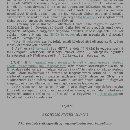
közzétett, 50202 kódszámú, ’Egységes fűrészelt tűzifa, 100 kg’ elnevezésű
termék kumulált árváltozásának és az ugyanezen időszakra közzétett éves
fogyasztói árindex kumulált értéke különbözetének megfelelő mértékű
növelésével történik azzal, hogy az így kiosztott többlet éves új támogatás
összege kérelmezőnként nem haladhatja meg az
(5) bekezdés
ben meghatározott
többlet éves új támogatási keretösszeg 50%-át.
(3)
Amennyiben a Központi Statisztikai Hivatal által tárgyévre közzétett,
50202 kódszámú, ’Egységes fűrészelt tűzifa, 100 kg’ elnevezésű termék éves
fogyasztói átlagára a tárgyévet megelőző értékhez képest legalább 30%-kal
csökken, úgy a Hivatal az
(1)–(2) bekezdés
alapján megállapított támogatott
árakat felülvizsgálhatja.
(4)
Az
(1) bekezdés
szerint felülvizsgált kötelező átvételi árat az 5. számú
melléklet szerint kell indexálni.
(5)
Az
(1)
és a
(2) bekezdés
és a METÁR rendelet 14. § (2a) bekezdése szerinti
felülvizsgálat keretében kiosztható többlet éves új támogatás együttes
keretösszegét a METÁR rendelet 14. § (2c) bekezdése határozza meg.
54
5/A. §
(1)
A megújuló energiaforrásból termelt villamos energia kötelező
átvételi és prémium típusú támogatásáról
szóló rendelet szerinti prémium típusú
támogatás szabályai szerinti elszámolásra váltó KÁT termelőre vonatkozó kötelező
átvételi árak kivételével az átvételi ár meghatározása során az 5. számú
melléklet szerinti éves indexálás módszere 2029. december 31-ig nem
alkalmazható. Ezen időszakban a Hivatal a kötelező átvételi árakat a tárgyévet
megelőző évre megállapított szinten állapítja meg és teszi közzé.
(2)
Ha a Központi Statisztikai Hivatal által a tárgyévet megelőzően utoljára
közzétett, a megelőző év azonos időszakához viszonyított aktuális (utolsó) éves
fogyasztói árindex értéke az 1,06-ot eléri, a tárgyévre az
(1) bekezdés
ben
foglaltakat nem kell alkalmazni.
III. Fejezet
A KÖTELEZŐ ÁTVÉTELI ELJÁRÁS
A kötelező átvételi jogosultság megállapítására vonatkozó eljárás