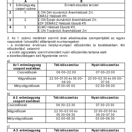
A
B
1
Erőműegység
Érintett elosztási terület
csoport száma
2
1.
E.ON Dél-dunántúli Áramhálózati Zrt.,
ÉMÁSZ Hálózati Kft.
3
2.
E.ON Észak-dunántúli Áramhálózati Zrt.,
EDF DÉMÁSZ Hálózati Elosztó Kft.
4
3.
ELMŰ Hálózati Elosztó Kft.,
E.ON Tiszántúli Áramhálózati Zrt.
2.
Az 1. számú melléklet szerinti árak alkalmazása szempontjából az egyes
napszakok (zónaidők) időtartamát munkanapokon
– a mindenkor érvényes (közép-európai) időszámítás (a továbbiakban: téli
időszámítás), valamint
– a külön jogszabály szerint elrendelt nyári időszámítás tartama alatt
a következőképpen kell figyelembe venni:
a)
Az 1. erőműegység
Téli időszámítás
Nyári időszámítás
csoport esetében
Csúcsidőszak
06:00–22:00
07:00–23:00
Völgyidőszak
22:00–01:30 és 05:00–
23:00–02:30 és 06:00–
06:00
07:00
Mélyvölgyidőszak
01:30–05:00
02:30–06:00
b)
A 2. erőműegység
Téli időszámítás
Nyári időszámítás
csoport esetében
Csúcsidőszak
06:30–22:30
07:30–23:30
Völgyidőszak
22:30–02:00 és
23:30–03:00 és
05:30–06:30
06:30–07:30
Mélyvölgyidőszak
02:00–05:30
03:00–06:30
c)
A 3. erőműegység
Téli időszámítás
Nyári időszámítás