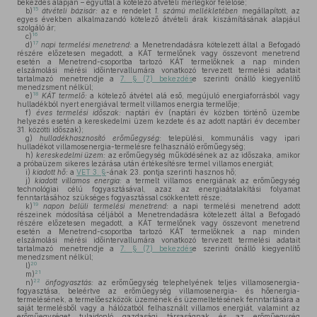
bekezdés alapján – egyúttal a kötelező átvételi mérlegkör felelőse;
15
b)
átvételi bázisár:
az e rendelet
1.
számú mellékletében
megállapított, az
egyes években alkalmazandó kötelező átvételi árak kiszámításának alapjául
szolgáló ár;
16
c)
17
d)
napi termelési menetrend:
a Menetrendadásra kötelezett által a Befogadó
részére előzetesen megadott, a KÁT termelőnek vagy összevont menetrend
esetén a Menetrend-csoportba tartozó KÁT termelőknek a nap minden
elszámolási mérési időintervallumára vonatkozó tervezett termelési adatait
tartalmazó menetrendje a
7. § (7) bekezdés
e szerinti önálló kiegyenlítő
menedzsment nélkül;
18
e)
KÁT termelő:
a kötelező átvétel alá eső, megújuló energiaforrásból vagy
hulladékból nyert energiával termelt villamos energia termelője;
f)
éves termelési időszak:
naptári év (naptári év közben történő üzembe
helyezés esetén a kereskedelmi üzem kezdete és az adott naptári év december
31. közötti időszak);
g)
hulladékhasznosító erőműegység:
települési, kommunális vagy ipari
hulladékot villamosenergia-termelésre felhasználó erőműegység;
h)
kereskedelmi üzem:
az erőműegység működésének az az időszaka, amikor
a próbaüzem sikeres lezárása után értékesítésre termel villamos energiát;
i)
kiadott hő:
a
VET 3. §
-ának 23. pontja szerinti hasznos hő;
j)
kiadott villamos energia:
a termelt villamos energiának az erőműegység
technológiai célú fogyasztásával, azaz az energiaátalakítási folyamat
fenntartásához szükséges fogyasztással csökkentett része;
19
k)
napon belüli termelési menetrend:
a napi termelési menetrend adott
részeinek módosítása céljából a Menetrendadásra kötelezett által a Befogadó
részére előzetesen megadott, a KÁT termelőnek vagy összevont menetrend
esetén a Menetrend-csoportba tartozó KÁT termelőknek a nap minden
elszámolási mérési időintervallumára vonatkozó tervezett termelési adatait
tartalmazó menetrendje a
7. § (7) bekezdés
e szerinti önálló kiegyenlítő
menedzsment nélkül;
20
l)
21
m)
22
n)
önfogyasztás:
az erőműegység telephelyének teljes villamosenergia-
fogyasztása, beleértve az erőműegység villamosenergia- és hőenergia-
termelésének, a termelőeszközök üzemének és üzemeltetésének fenntartására a
saját termelésből vagy a hálózatból felhasznált villamos energiát, valamint az
erőműegységet tulajdonló gazdasági társaságnak és az erőműegység