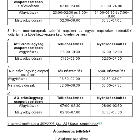
csoport esetében
Csúcsidőszak
07:00–23:00
08:00–24:00
Völgyidőszak
23:00–02:30 és 6:00–
24:00–03:30 és 7:00–
7:00
8:00
Mélyvölgyidőszak
02:30–06:00
03:30–07:00
3.
Nem munkanapnak számító napokon az egyes napszakok (zónaidők)
időtartamát a következőképpen kell figyelembe venni:
a)
Az 1. erőműegység
Téli időszámítás
Nyári időszámítás
csoport esetében
Völgyidőszak
06:00–01:30
07:00–02:30
Mélyvölgyidőszak
01:30–06:00
02:30–07:00
b)
A 2. erőműegység csoport
Téli időszámítás
Nyári időszámítás
esetében
Völgyidőszak
06:30–02:00
07:30–03:00
Mélyvölgyidőszak
02:00–06:30
03:00–07:30
c)
A 3. erőműegység
Téli időszámítás
Nyári időszámítás
csoport esetében
Völgyidőszak
07:00–02:30
08:00–03:30
Mélyvölgyidőszak
02:30–07:00
03:30–08:00
133
4. számú melléklet a 389/2007. (XII. 23.) Korm. rendelethez
Áralkalmazási feltételek
I. Általános szabályok