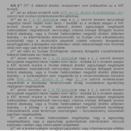
85
86
9/A. §
(1)
A kötelező átvételi rendszerben nem értékesíthet az a KÁT
termelő,
87
a)
aki az adózás rendjéről szóló
2017. évi CL. törvény (a továbbiakban: Art.)
szerint nem minősül köztartozásmentes adózónak,
88
b)
aki az
1. § (6) bekezdés
e vagy a
6. §
szerinti kérelem benyújtását
megelőző három naptári éven belül – továbbá az e rendelet alapján a KÁT
termelő részére a Hivatal kötelező átvételi jogosultságot megállapító
határozatában meghatározott mennyiségű villamos energia Befogadó részére
történő átadásáig, vagy a Hivatal határozatában megjelölt átvételi időtartam
lejártáig – az államháztartás alrendszereiből, az Európai Unió előcsatlakozási
eszközeiből vagy a strukturális alapokból juttatott valamely támogatással
összefüggésben a támogatási szerződésben vállalt kötelezettségét neki felróható
okból nem vagy csak részben teljesítette,
89
c)
aki ellen az Európai Bizottságnak valamely támogatás visszafizetésére
kötelező határozata van hatályban,
90
d)
akivel szemben az
1. § (6) bekezdés
e vagy a
6. §
szerinti kérelem
benyújtását megelőző három naptári éven belül – továbbá az e rendelet alapján
a KÁT termelő részére a Hivatal kötelező átvételi jogosultságot megállapító
határozatában meghatározott mennyiségű villamos energia Befogadó részére
történő átadásáig, vagy a Hivatal határozatában megjelölt átvételi időtartam
lejártáig – a tisztességtelen piaci magatartás és a versenykorlátozás tilalmáról
szóló
1996. évi LVII. törvény 11. §
vagy
21. §
-a szerinti rendelkezések
megsértését a Gazdasági Versenyhivatal bírság kiszabásával egyidejűleg
véglegesen megállapította,
91
e)
akivel szemben az
1. § (6) bekezdés
e vagy a
6. §
szerinti kérelem
benyújtását megelőző három naptári éven belül – továbbá az e rendelet alapján
a KÁT termelő részére a Hivatal kötelező átvételi jogosultságot megállapító
határozatában meghatározott mennyiségű villamos energia Befogadó részére
történő átadásáig, vagy a Hivatal határozatában megjelölt átvételi időtartam
lejártáig – a bíróság – a jogi személlyel szemben kiszabható büntetőjogi
intézkedésekről szóló törvénnyel összhangban – bűncselekmény elkövetését
jogerősen megállapította,
92
f)
akiről a Hivatal határozatában megállapítja, hogy a jogosultság
megállapítására vagy a jogosultság gyakorlásának ellenőrzésére irányuló
eljárásban valótlan vagy hamis adatot szolgáltatott,
93
g)
aki a tevékenységére vonatkozó jogszabályi vagy villamosenergia-ellátási