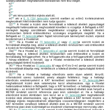
szabályzatokban meghatározott előírásoknak nem tesz eleget,
94
h)
95
i)
96
j)
97
k)
98
l)
aki kényszertörlési eljárás alatt áll,
99
m)
aki a
6. § (2b) bekezdés
szerinti esetben az erőmű kivitelezésének
megkezdését hitelt érdemlően nem tudja igazolni.
100
(2)
A Hivatal a kizáró okok fennállását a kötelező átvételi jogosultságot
megállapító határozatának meghozatalát követően is vizsgálja. A Befogadó a KÁT
mérlegkör tagsági szerződések megkötésekor vizsgálja a kötelező átvételi
rendszerben történő értékesítéshez szükséges engedélyek meglétét. Ha a
Befogadó az
(1) bekezdés
ében foglalt körülmények bármelyikét észleli, eljárást
kezdeményez a Hivatalnál.
101
(3)
Ha a Hivatal az
(1) bekezdés a)
vagy
c) pont
ja szerinti kizáró ok
fennállását állapítja meg, akkor a kötelező átvételi rendszerben való értékesítést
a kizáró ok fennállásáig felfüggeszti.
102
(3a)
Ha a Hivatal az
(1) bekezdés g) pont
ja szerinti kizáró ok fennállását
állapítja meg, a kötelező átvételi rendszerben való értékesítést a kizáró ok
fennállásáig felfüggesztheti. Ha a felfüggesztés oka a felfüggesztéstől számított
3 hónap elteltével is fennáll, úgy a Hivatal rendelkezhet a kötelező átvételi
jogosultságból történő kizárásról.
103
(4)
Ha a Hivatal az
(1) bekezdés
b)
vagy d)–f) és l)–m) pontja szerinti kizáró
ok fennállását állapítja meg, rendelkezik a kötelező átvételi jogosultságból történő
kizárásról.
104
(5)
Ha a Hivatal a hatósági ellenőrzés során olyan adatról, tényről,
információról szerez tudomást, amely alapján feltételezi, hogy a hatósági
ellenőrzés eredményeként a KÁT termelővel szemben a
(3) bekezdés
ben
meghatározott kizáró okok valamelyike kerül alkalmazásra, úgy a Hivatal
határozatával kötelezi a Befogadót, hogy a KÁT termelővel – a hatósági ellenőrzés
lezárásáig –, az érintett KÁT termelőre vonatkozó kötelező átvételi árak helyett a
METÁR rendelet szerinti referencia piaci áron számoljon el. Ha a hatósági
ellenőrzést lezáró döntésben nem kerül sor a
(3) bekezdés
ben meghatározott
kizárási okok alkalmazására, úgy a Befogadó köteles a KÁT termelő részére a
hatósági eljárás megkezdésének időpontjára visszamenőlegesen megtéríteni a
KÁT termelőre vonatkozó kötelező átvételi árak és a METÁR rendelet szerinti
referencia piaci árak különbségét az elszámolt villamosenergia-mennyiség után.
(6)
Az
(1) bekezdés a) pont
ja szerinti kizáró feltétel fennállásának hiányát a