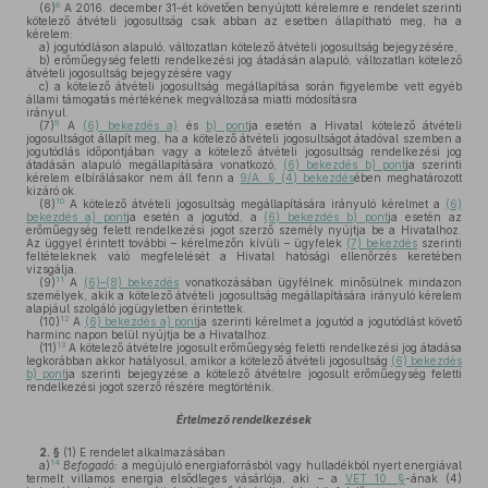
8
(6)
A 2016. december 31-ét követően benyújtott kérelemre e rendelet szerinti
kötelező átvételi jogosultság csak abban az esetben állapítható meg, ha a
kérelem:
a)
jogutódláson alapuló, változatlan kötelező átvételi jogosultság bejegyzésére,
b)
erőműegység feletti rendelkezési jog átadásán alapuló, változatlan kötelező
átvételi jogosultság bejegyzésére vagy
c)
a kötelező átvételi jogosultság megállapítása során figyelembe vett egyéb
állami támogatás mértékének megváltozása miatti módosításra
irányul.
9
(7)
A
(6) bekezdés a)
és
b) pont
ja esetén a Hivatal kötelező átvételi
jogosultságot állapít meg, ha a kötelező átvételi jogosultságot átadóval szemben a
jogutódlás időpontjában vagy a kötelező átvételi jogosultság rendelkezési jog
átadásán alapuló megállapítására vonatkozó,
(6) bekezdés b) pont
ja szerinti
kérelem elbírálásakor nem áll fenn a
9/A. § (4) bekezdés
ében meghatározott
kizáró ok.
10
(8)
A kötelező átvételi jogosultság megállapítására irányuló kérelmet a
(6)
bekezdés a) pont
ja esetén a jogutód, a
(6) bekezdés b) pont
ja esetén az
erőműegység felett rendelkezési jogot szerző személy nyújtja be a Hivatalhoz.
Az üggyel érintett további – kérelmezőn kívüli – ügyfelek
(7) bekezdés
szerinti
feltételeknek való megfelelését a Hivatal hatósági ellenőrzés keretében
vizsgálja.
11
(9)
A
(6)–(8) bekezdés
vonatkozásában ügyfélnek minősülnek mindazon
személyek, akik a kötelező átvételi jogosultság megállapítására irányuló kérelem
alapjául szolgáló jogügyletben érintettek.
12
(10)
A
(6) bekezdés a) pont
ja szerinti kérelmet a jogutód a jogutódlást követő
harminc napon belül nyújtja be a Hivatalhoz.
13
(11)
A kötelező átvételre jogosult erőműegység feletti rendelkezési jog átadása
legkorábban akkor hatályosul, amikor a kötelező átvételi jogosultság
(6) bekezdés
b) pont
ja szerinti bejegyzése a kötelező átvételre jogosult erőműegység feletti
rendelkezési jogot szerző részére megtörténik.
Értelmező rendelkezések
2. §
(1)
E rendelet alkalmazásában
14
a)
Befogadó:
a megújuló energiaforrásból vagy hulladékból nyert energiával
termelt villamos energia elsődleges vásárlója, aki – a
VET 10. §
-ának (4)