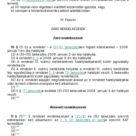
termelő
a)
30 napnál nem régebben kiállított közokirattal igazolja, vagy
b)
szerepel a köztartozásmentes adózói adatbázisban.
IV. Fejezet
ZÁRÓ RENDELKEZÉSEK
Záró rendelkezések
10. §
(1)
Ez a rendelet – a
(2)–(5) bekezdés
ben foglalt eltérésekkel – 2008.
január 1-én lép hatályba.
(2)
A (9)–(10) bekezdés 2008. január 2-án lép hatályba.
(3)
A rendelet
8. §
-a 2008. január 9-én lép hatályba.
(4)
A rendelet 13. számú mellékletének hatálybalépéséről külön jogszabály
rendelkezik.
(5)
A rendelet 6. számú melléklete helyébe a rendelet 13. számú melléklete
lép, egyidejűleg a rendelet
3. §
-ának
(3) bekezdés
e hatályát veszti. E bekezdés
hatálybalépéséről külön jogszabály rendelkezik.
(6)
Az e rendelet alapján meghatározott árakat az e rendelet hatálybalépése
után termelt villamos energiára kell alkalmazni.
105
(7)
(8)
E §
(7) bekezdés
e továbbá (9)–(10) bekezdése 2008. január 3-án hatályát
veszti.
106
(9)
Átmeneti rendelkezések
107
11. §
(1)
E rendelet rendelkezéseit a
(2)–(8)
és (15) bekezdés szerinti
eltérésekkel kell alkalmazni az
1. § (3) bekezdés a) pont
ja szerinti KÁT
termelőkre.
108
(2)
109
(3)
110
(4)