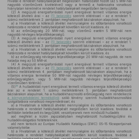
Hivatal e rendelet hatálybalépését megelőzően határozatot hozott (az 5 MW-nál
nagyobb vízerőművek kivételével) vagy a termelő a határozatra vonatkozó
hiánytalan kérelmét e rendelet hatálybalépését megelőzően benyújtotta.
(2)
A megújuló energiaforrásból nyert energiával termelt villamos energia
kötelező átvételi árai – az
(1) bekezdés
szerinti eltéréssel – az e rendelet 1.
számú mellékletének 2. pontjában meghatározott bázisárakon alapulnak, ha
a)
a Hivatalnak a kötelező átvétel mennyiségére és időtartamára vonatkozó
határozata e rendelet hatálybalépését követően került kiadásra, és
b)
az erőműegység 20 MW-nál, vagy vízerőmű esetén 5 MW-nál nem
nagyobb névleges teljesítőképességű.
(3)
A megújuló energiaforrásból nyert energiával termelt villamos energia
kötelező átvételi árai – az
(1) bekezdés
szerinti eltéréssel – az e rendelet 1.
számú mellékletének 3. pontjában meghatározott bázisárakon alapulnak, ha
a)
a Hivatalnak a kötelező átvétel mennyiségére és időtartamára vonatkozó
határozata e rendelet hatálybalépését követően került kiadásra, és
b)
az erőműegység névleges teljesítőképessége 20 MW-nál nagyobb, de nem
haladja meg az 50 MW-ot.
(4)
A megújuló energiaforrásból nyert energiával termelt villamos energia
kötelező átvételi árai – az
(1) bekezdés
szerinti eltéréssel – az e rendelet 1.
számú mellékletének 4. pontjában meghatározott bázisárakon alapulnak, ha a
villamos energia termelése 50 MW-nál nagyobb névleges teljesítőképességű
erőműegységben, vagy 5 MW-nál nagyobb névleges teljesítőképességű
vízerőműben történik).
36
(5)
A hulladékból nyert energiával termelt villamos energia kötelező átvételi
árai az e rendelet 1. számú mellékletének 5. pontjában meghatározott
bázisárakon alapulnak, ha a hulladékhasznosító erőműegység nem rendelkezik
a környezetvédelmi termékdíjról
szóló törvény szerinti hulladékhasznosítási
szolgáltatásra vonatkozó megrendeléssel, és
a)
a Hivatalnak a kötelező átvétel mennyiségére és időtartamára vonatkozó
határozata e rendelet hatálybalépését megelőzően került kiadásra, továbbá a
belföldön keletkezett és begyűjtött, veszélyesnek nem minősülő hulladék
aa)
megfelel a külön jogszabályban meghatározott hulladékgyűjtési és
hulladékválogatási feltételeknek,
ab)
nem tartozik az Európai Hulladék Katalógus (EWC) 05–15 főcsoportjainak
valamelyikébe.
b)
a Hivatalnak a kötelező átvétel mennyiségére és időtartamára vonatkozó
határozata e rendelet hatálybalépését követően került kiadásra, továbbá a
belföldön keletkezett és begyűjtött, veszélyesnek nem minősülő hulladék