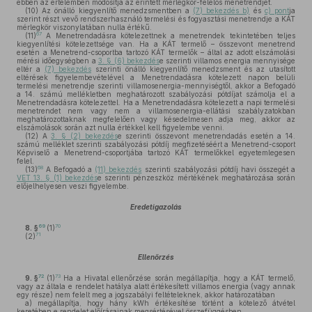
ebben az értelemben módosítja az érintett mérlegkör-felelős menetrendjét.
(10)
Az önálló kiegyenlítő menedzsmentben a
(7) bekezdés b)
és
c) pont
ja
szerint részt vevő rendszerhasználó termelési és fogyasztási menetrendje a KÁT
mérlegkör viszonylatában nulla értékű.
67
(11)
A Menetrendadásra kötelezettnek a menetrendek tekintetében teljes
kiegyenlítési kötelezettsége van. Ha a KÁT termelő – összevont menetrend
esetén a Menetrend-csoportba tartozó KÁT termelők – által az adott elszámolási
mérési időegységben a
3. § (6) bekezdés
e szerinti villamos energia mennyisége
eltér a
(7) bekezdés
szerinti önálló kiegyenlítő menedzsment és az utasított
eltérések figyelembevételével a Menetrendadásra kötelezett napon belüli
termelési menetrendje szerinti villamosenergia-mennyiségtől, akkor a Befogadó
a 14. számú mellékletben meghatározott szabályozási pótdíjat számolja el a
Menetrendadásra kötelezettel. Ha a Menetrendadásra kötelezett a napi termelési
menetrendet nem vagy nem a villamosenergia-ellátási szabályzatokban
meghatározottaknak megfelelően vagy késedelmesen adja meg, akkor az
elszámolások során azt nulla értékkel kell figyelembe venni.
(12)
A
3. § (2) bekezdés
e szerinti összevont menetrendadás esetén a 14.
számú melléklet szerinti szabályozási pótdíj megfizetéséért a Menetrend-csoport
Képviselő a Menetrend-csoportjába tartozó KÁT termelőkkel egyetemlegesen
felel.
68
(13)
A Befogadó a
(11) bekezdés
szerinti szabályozási pótdíj havi összegét a
VET 13. § (1) bekezdés
e szerinti pénzeszköz mértékének meghatározása során
előjelhelyesen veszi figyelembe.
Eredetigazolás
69
70
8. §
(1)
71
(2)
Ellenőrzés
72
73
9. §
(1)
Ha a Hivatal ellenőrzése során megállapítja, hogy a KÁT termelő,
vagy az általa e rendelet hatálya alatt értékesített villamos energia (vagy annak
egy része) nem felelt meg a jogszabályi feltételeknek, akkor határozatában
a)
megállapítja, hogy hány kWh értékesítése történt a kötelező átvétel
keretében e rendelet előírásainak megsértésével összefüggésben,