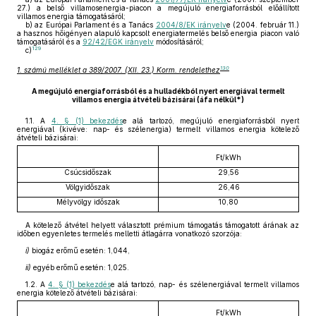
27.) a belső villamosenergia-piacon a megújuló energiaforrásból előállított
villamos energia támogatásáról;
b)
az Európai Parlament és a Tanács
2004/8/EK irányelv
e (2004. február 11.)
a hasznos hőigényen alapuló kapcsolt energiatermelés belső energia piacon való
támogatásáról és a
92/42/EGK irányelv
módosításáról;
129
c)
130
1. számú melléklet a 389/2007. (XII. 23.) Korm. rendelethez
A megújuló energiaforrásból és a hulladékból nyert energiával termelt
villamos energia átvételi bázisárai (áfa nélkül*)
1.1. A
4. § (1) bekezdés
e alá tartozó, megújuló energiaforrásból nyert
energiával (kivéve: nap- és szélenergia) termelt villamos energia kötelező
átvételi bázisárai:
Ft/kWh
Csúcsidőszak
29,56
Völgyidőszak
26,46
Mélyvölgy időszak
10,80
A kötelező átvétel helyett választott prémium támogatás támogatott árának az
időben egyenletes termelés melletti átlagárra vonatkozó szorzója:
i)
biogáz erőmű esetén: 1,044,
ii)
egyéb erőmű esetén: 1,025.
1.2. A
4. § (1) bekezdés
e alá tartozó, nap- és szélenergiával termelt villamos
energia kötelező átvételi bázisárai:
Ft/kWh