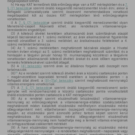
megállapodást kötnek.
h)
Ha egy KÁT termelőnek több erőműegysége van a KÁT mérlegkörben és a
7.
§ (7) bekezdés
e szerinti önálló kiegyenlítő menedzsmenttel kíván élni, akkor a
Befogadó üzletszabályzata szerinti összevont menetrendadásra vonatkozó
megállapodást köt az összes KÁT mérlegkörben lévő erőműegységére
vonatkozóan.
i)
A
7. § (7) bekezdés
e szerinti önálló kiegyenlítő menedzsmenttel olyan
Menetrend-csoport Képviselő élhet, aki rendelkezik villamosenergia-
kereskedelmi engedéllyel.
(3)
A kötelező átvétel keretében alkalmazandó árak számításának alapját
képező bázisárakat az 1. számú melléklet, az árak alkalmazásánál figyelembe
veendő zónaidőket a 3. számú melléklet, az áralkalmazási feltételeket a 4.
számú melléklet tartalmazza.
(4)
Az 1. számú mellékletben meghatározott bázisárak alapján a Hivatal
minden évben elvégzi az 5. számú mellékletben meghatározott számítást, és a
honlapján a tárgyévi január hónap 10. munkanapjáig közzéteszi a tárgyévre
vonatkozóan alkalmazandó kötelező átvételi árakat és azok időben egyenletes
termelés feltételezésével számított átlagát.
(5)
A
(4) bekezdés
szerinti árak az általános forgalmi adó összegét nem
tartalmazzák.
31
(6)
Az e rendelet szerinti kötelező átvételi árak a közcélú csatlakozási ponton
– magánvezetékre kapcsolódó termelő esetében a kapcsolódási ponton – a
Befogadó által átvett, a
(8)–(11a) bekezdés
szerint meghatározott mennyiségű
villamos energiára vonatkoznak.
(7)
A
7. § (7) bekezdés
e szerinti önálló kiegyenlítő menedzsment során
igénybe vett rendszerhasználó a közcélú csatlakozási pontra vonatkoztatott
önálló elszámolási ponton csatlakozik a KÁT mérlegkörhöz.
(8)
Az e rendelet szerint elszámolható (elszámolási) villamosenergia-
mennyiség az erőműegységnek a villamosenergia-ellátási szabályzatokban
meghatározott módon kialakított elszámolási mérőhelyein elszámolási mérési
időegységenként mért, előjelhelyesen összegzett villamosenergia-mennyiség
alapján, az elszámolási ponti azonosító jelhez tartozó képlet szerint kerül
meghatározásra. Az elszámolási mérési időegységenként elszámolható
villamosenergia-mennyiség nem haladhatja meg a termelt villamos energiának
az önfogyasztással csökkentett mértékét.
(9)
A havi elszámolási villamosenergia-mennyiség az elszámolási mérési
időegységenkénti mennyiségek – e rendeletben meghatározott – napszakok vagy
zónaidők időtartama szerinti összegzésével kerül meghatározásra. Ha az