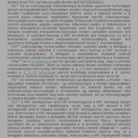
átvételi árnál 10%-kal alacsonyabb átvételi árat kell alkalmazni.
44
(9)
Ha az erőműegység villamosenergia-termelése ugyanazon technológiai
(primer-energiaátalakítási) folyamatban részben megújuló energiaforrással vagy
részben hulladékból nyert energiával történik, akkor a kötelező átvétel e §
szerinti egyes eseteinek megfelelően figyelembe veendő villamosenergia-
mennyiséget arányosan, az adott hónapban felhasznált tüzelőhő energiaforrások
szerinti összetétele alapján megbontva, hőtermelés esetén a hőtermelésre is
azonos energiaforrás-struktúrát figyelembe véve kell kiszámítani. Az adott
hónapra kiszámított energiaforrás-arányokat minden zónaidőre azonosan kell
alkalmazni. A számítást havonta a KÁT termelőnek kell elvégeznie, és azt a
kereskedelmi szabályzatban meghatározott részletszabályok alapján kell
igazolnia a Befogadó részére a tárgyhónapot követő hónap 2. munkanapjáig.
45
(10)
Számszakilag nyilvánvalóan helytelen számítás esetén a Befogadó a
tudomásra jutástól számított 5 munkanapon belül felhívja a KÁT termelőt a
számítás helyesbítésére. A Befogadó a helyesbítésre biztosított határidő
eredménytelen elteltét követő 5 munkanapon belül bejelentést tesz a Hivatalnak.
46
(10a)
Ha a
(9) bekezdés
szerinti igazolás nem történik meg, vagy a számítás
nyilvánvalóan helytelen, akkor az összes kötelező átvétel keretében értékesített
villamosenergia-mennyiség tekintetében a
9. §
-t kell alkalmazni. Helyesbítés
esetén a
9. § (2) bekezdés
e szerinti különbség elszámolására a 4. számú
melléklet II. Különös szabályok 10. pontja szerinti korrekció során kerül sor.
47
(11)
Az erőműegység feletti rendelkezési jog átadása esetén a Hivatal – ha a
jogszabályi feltételek fennállnak – az erőműegységre a Hivatal határozatában
megállapított kötelező átvételi időtartamból és kötelező átvétel alá eső
villamosenergia-mennyiségből a rendelkezési jog átadása időpontjában még
fennmaradó részt állapítja meg azon személy számára, aki az erőműegységgel
az átadást követően rendelkezni jogosult.
48
(12)
A KÁT mérlegkörben lévő KÁT termelő jogosult a KÁT mérlegkör helyett
más mérlegkörhöz való csatlakozásra, azzal, hogy a KÁT termelő a KÁT
mérlegkörből történő kilépést követően a KÁT mérlegkörhöz nem csatlakozhat
újra. Amennyiben a KÁT mérlegkörből kilépő termelő a kötelező átvétel keretében
történő támogatás helyett a támogatás METÁR rendelet szerinti prémium típusú
támogatás szabályai szerinti elszámolására prémium típusú támogatási
szerződést köt, az alkalmazandó támogatott ár a termelőre vonatkozó aktuális
kötelező átvételi árak időben egyenletes termelés melletti átlagának 1. számú
melléklet szerinti szorzótényezővel módosított értékével egyezik meg, és a
támogatás időtartama változatlan marad. Amennyiben a KÁT mérlegkörből kilépő