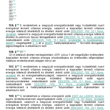
111
(5)
112
(6)
113
(7)
114
(8)
115
(9)
116
(10)
117
(11)
118
11/A. §
E rendeletnek a megújuló energiaforrásból vagy hulladékból nyert
energiával termelt villamos energia, valamint a kapcsoltan termelt villamos
energia kötelező átvételéről és átvételi áráról szóló
389/2007. (XII. 23.) Korm.
rendelet
, valamint a megújuló energiaforrásból termelt villamos energia kötelező
átvételi és prémium típusú támogatásáról szóló
299/2017. (X. 17.) Korm. rendelet
módosításáról szóló
265/2025. (VIII. 13.) Korm. rendelettel (a továbbiakban:
119
MódR1.)
megállapított
5. §
-át a
MódR1.
hatálybalépésekor
fennálló támogatási
jogosultságokra is alkalmazni kell.
120
121
11/B. §
(1)
(2)
A kötelező átvétel mérlegkörében 2011. július 1-jét megelőzően értékesített,
kapcsoltan termelt villamos energia elszámolására az értékesítés időpontjában
hatályos rendelkezések alapján kerül sor.
122
11/C. §
E rendeletnek a megújuló energiaforrásból vagy hulladékból nyert
energiával termelt villamos energia, valamint a kapcsoltan termelt villamos
energia kötelező átvételéről és átvételi áráról szóló
389/2007. (XII. 23.) Korm.
rendelet
és az energiahatékonyságról, valamint a megújuló energiaforrásból
származó villamos energia működési támogatásáról szóló egyes
kormányrendeletek módosításáról szóló
393/2016. (XII. 5.) Korm. rendelet
módosításáról szóló
232/2017. (VIII. 14.) Korm. rendelet
tel módosított
123
rendelkezéseit a hatálybalépésekor
folyamatban levő eljárásokban is
alkalmazni kell.
124
11/D. §
E rendeletnek a villamos energiáról szóló
2007. évi LXXXVI. törvény
egyes rendelkezéseinek végrehajtásáról szóló
273/2007. (X. 19.) Korm. rendelet
módosításáról, valamint a megújuló energiaforrásból vagy hulladékból nyert
energiával termelt villamos energia, valamint a kapcsoltan termelt villamos
energia kötelező átvételéről és átvételi áráról szóló
389/2007. (XII. 23.) Korm.