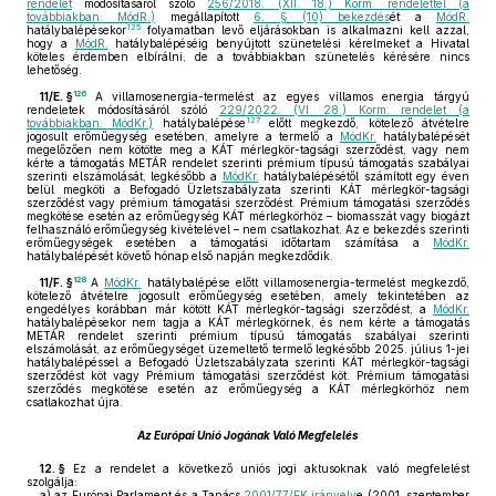
rendelet
módosításáról szóló
256/2018. (XII. 18.) Korm. rendelettel (a
továbbiakban: MódR.)
megállapított
6. § (10) bekezdés
ét a
MódR.
125
hatálybalépésekor
folyamatban levő eljárásokban is alkalmazni kell azzal,
hogy a
MódR.
hatálybalépéséig benyújtott szünetelési kérelmeket a Hivatal
köteles érdemben elbírálni, de a továbbiakban szünetelés kérésére nincs
lehetőség.
126
11/E. §
A villamosenergia-termelést az egyes villamos energia tárgyú
rendeletek módosításáról szóló
229/2022. (VI. 28.) Korm. rendelet (a
127
továbbiakban: MódKr.)
hatálybalépése
előtt megkezdő, kötelező átvételre
jogosult erőműegység esetében, amelyre a termelő a
MódKr.
hatálybalépését
megelőzően nem kötötte meg a KÁT mérlegkör-tagsági szerződést, vagy nem
kérte a támogatás METÁR rendelet szerinti prémium típusú támogatás szabályai
szerinti elszámolását, legkésőbb a
MódKr.
hatálybalépésétől számított egy éven
belül megköti a Befogadó Üzletszabályzata szerinti KÁT mérlegkör-tagsági
szerződést vagy prémium támogatási szerződést. Prémium támogatási szerződés
megkötése esetén az erőműegység KÁT mérlegkörhöz – biomasszát vagy biogázt
felhasználó erőműegység kivételével – nem csatlakozhat. Az e bekezdés szerinti
erőműegységek esetében a támogatási időtartam számítása a
MódKr.
hatálybalépését követő hónap első napján megkezdődik.
128
11/F. §
A
MódKr.
hatálybalépése előtt villamosenergia-termelést megkezdő,
kötelező átvételre jogosult erőműegység esetében, amely tekintetében az
engedélyes korábban már kötött KÁT mérlegkör-tagsági szerződést, a
MódKr.
hatálybalépésekor nem tagja a KÁT mérlegkörnek, és nem kérte a támogatás
METÁR rendelet szerinti prémium típusú támogatás szabályai szerinti
elszámolását, az erőműegységet üzemeltető termelő legkésőbb 2025. július 1-jei
hatálybalépéssel a Befogadó Üzletszabályzata szerinti KÁT mérlegkör-tagsági
szerződést köt vagy Prémium támogatási szerződést köt. Prémium támogatási
szerződés megkötése esetén az erőműegység a KÁT mérlegkörhöz nem
csatlakozhat újra.
Az Európai Unió Jogának Való Megfelelés
12. §
Ez a rendelet a következő uniós jogi aktusoknak való megfelelést
szolgálja:
a)
az Európai Parlament és a Tanács
2001/77/EK irányelv
e (2001. szeptember