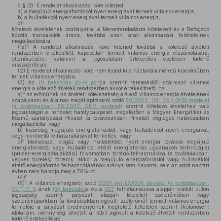
1
1. §
(1)
E rendelet alkalmazási köre kiterjed
a)
a megújuló energiaforrásból nyert energiával termelt villamos energia,
b)
a hulladékból nyert energiával termelt villamos energia,
2
c)
kötelező átvételének szabályaira, a Menetrendadásra kötelezett és a Befogadó
közötti tranzakciók áraira, továbbá ezen árak alkalmazási feltételeinek
megállapítására.
3
(1a)
A rendelet alkalmazási köre kiterjed továbbá a kötelező átvételi
rendszerben értékesített, kapcsoltan termelt villamos energia elszámolására,
ellenőrzésére, valamint a jogosulatlan értékesítés esetében történő
visszatérítésre.
(2)
E rendelet alkalmazási köre nem terjed ki a háztartási méretű kiserőműben
termelt villamos energiára.
(3)
Az
(1) bekezdés a)–b) pont
ja szerinti termelésből származó villamos
energia a kötelező átvételi rendszerben akkor értékesíthető, ha
4
a)
az erőműnek az átvételi kötelezettség alá eső villamos energia átvételének
szabályairól és árainak megállapításáról szóló
56/2002. (XII. 29.) GKM rendelet
(a továbbiakban: 56/2002. GKM rendelet)
szerinti kötelező átvételhez való
jogosultságát e rendelet hatálybalépését megelőzően a Magyar Energetikai és
Közmű-szabályozási Hivatal (a továbbiakban: Hivatal) végleges határozatban
megállapította, vagy
b)
kizárólag megújuló energiaforrásból, vagy hulladékból nyert energiával,
vagy mindkettő felhasználásával termelték, vagy
5
c)
biomassza, biogáz vagy hulladékból nyert energia továbbá megújuló
energiaforrástól vagy hulladéktól eltérő energiaforrás ugyanazon technológiai
(primer-energiaátalakítási) folyamatban történő felhasználása (a továbbiakban:
vegyes tüzelés) történik, akkor a megújuló energiaforrástól vagy hulladéktól
eltérő energiaforrás felhasználásának aránya sem havonta, sem az adott naptári
évben nem haladja meg a 70%-ot.
6
(4)
7
(5)
A villamos energiáról szóló
2007. évi LXXXVI. törvény (a továbbiakban:
VET) 7. §
-ának
(2) bekezdés
e és a
VET
felhatalmazása alapján kiadott külön
jogszabály szerinti pályázat alapján létesített szélerőműben vagy
szélerőműparkban (a továbbiakban együtt: szélerőmű) termelt villamos energia
termelője a pályázat eredményének megfelelő feltételek szerint (különösen:
időtartam, mennyiség, átvételi ár stb.) jogosult a kötelező átvételi rendszerben
történő értékesítésre.