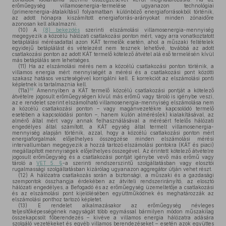
erőműegység villamosenergia-termelése ugyanazon technológiai
(primerenergia-átalakítási) folyamatban különböző energiaforrásokból történik,
az adott hónapra kiszámított energiaforrás-arányokat minden zónaidőre
azonosan kell alkalmazni.
(10)
A
(8) bekezdés
szerinti elszámolási villamosenergia-mennyiség
megegyezik a közcélú hálózati csatlakozási ponton mért, vagy arra vonatkoztatott
betáplálási mérésadattal azon KÁT termelők esetén, ahol a műszaki feltételek
egyidejű betáplálást és vételezést nem tesznek lehetővé, továbbá az adott
csatlakozási ponton az adott KÁT termelő kötelező átvétel alá eső termelésén kívül
más betáplálás sem lehetséges.
(11)
Ha az elszámolási mérés nem a közcélú csatlakozási ponton történik, a
villamos energia mért mennyiségét a mérési és a csatlakozási pont közötti
szakasz hatásos veszteségével korrigálni kell. E korrekciót az elszámolási ponti
képletnek is tartalmaznia kell.
32
(11a)
Amennyiben a KÁT termelő közcélú csatlakozási pontját a kötelező
átvételre jogosult erőműegységen kívül más erőmű vagy tároló is igénybe veszi,
az e rendelet szerint elszámolható villamosenergia-mennyiség elszámolása nem
a közcélú csatlakozási ponton – vagy magánvezetékre kapcsolódó termelő
esetében a kapcsolódási ponton –, hanem külön almérés(ek) kialakításával, az
almérő által mért vagy annak felhasználásával a mérésért felelős hálózati
engedélyes által számított, a KÁT egység által termelt villamosenergia-
mennyiség alapján történik, azzal, hogy a közcélú csatlakozási ponton mért
energiaforgalmak előjelhelyes összegzése minden elszámolási mérési
intervallumban megegyezik a hozzá tartozó elszámolási pontokra (KÁT és piaci)
megállapított mennyiségek előjelhelyes összegével. Az érintett kötelező átvételre
jogosult erőműegység és a csatlakozási pontját igénybe vevő más erőmű vagy
tároló a
VET 5. §
-a szerinti rendszerszintű szolgáltatásban vagy elosztói
rugalmassági szolgáltatásban kizárólag ugyanazon aggregátor útján vehet részt.
(12)
A hálózatra csatlakozás során a biztonsági, a műszaki és a gazdasági
szempontok összhangja érdekében az átviteli rendszerirányító, az elosztó
hálózati engedélyes, a Befogadó és az erőműegység üzemeltetője a csatlakozási
és az elszámolási pont kijelölésében együttműködnek és meghatározzák az
elszámolási ponthoz tartozó képletet.
(13)
E rendelet alkalmazásakor az erőműegység névleges
teljesítőképességének nagyságát több egymással bármilyen módon műszakilag
összekapcsolt főberendezés – kivéve a villamos energia hálózatra adására
szolgáló vezetékeket és egyéb villamos berendezéseket – esetén azok együttes