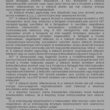
egyéb támogatás mértéke megváltozik, a KÁT termelőnek a változás
bekövetkezésétől számított nyolc napon belül kérnie kell a Hivataltól a kötelező
átvétel időtartamának és a kötelező átvétel alá eső villamos energia
mennyiségének ismételt megállapítását.
(6)
Kötelező átvételi jogosultság nem állapítható meg azon termelő javára,
akinek esetében a
9/A. §
szerinti kizáró okok valamelyike fennáll.
61
(7)
A kötelező átvételre jogosult termelő a villamosenergia-termelést a KÁT
mérlegkörben kezdi meg, amelyhez a Befogadó Üzletszabályzata szerinti KÁT
mérlegkör-tagsági szerződést köt a Befogadóval. A szerződés megkötésére
vonatkozó eljárásrendet a kereskedelmi szabályzat és Befogadó
Üzletszabályzata határozza meg. A KÁT mérlegkörhöz való csatlakozás
legkorábban annak a hónapnak az első napjától lehetséges, amelyben a
villamosenergia-termelés várhatóan megkezdődik. A Befogadó a Hivatal
határozatában megállapított időtartam és a kötelező átvételre kerülő éves
villamosenergia-mennyiség szorzataként számított összes kötelező átvételre
kerülő villamosenergia-mennyiséget (a továbbiakban: összes átveendő energia)
folyamatosan – éves mennyiség szerinti megszakítás alkalmazása nélkül – veszi
át. A kötelező átvételi jogosultság a kötelező átvételre meghatározott időtartam
leteltével vagy az összes átveendő energia értékesítésével egyaránt megszűnik.
62
(8)
A biomasszából vagy biogázból (kivéve a hulladéklerakóból, illetve
szennyvízkezelő létesítményből származó gázból) villamos energiát termelő KÁT
termelő a Hivatal határozata alapján a kötelező átvétel keretében történő
értékesítést akkor kezdheti meg, ha a Hivatal és a Befogadó felé hitelt érdemlően
bizonyítja, hogy az erőműegység hatásfoka eléri a 7. számú mellékletben
meghatározott értékeket. E bekezdés szempontjából biomasszából vagy biogázból
villamos energiát termelő KÁT termelő esetében nem minősül az értékesítés
megkezdésének, ha a KÁT termelő korábban már a kötelező átvételi rendszerben
értékesített.
63
(9)
A kötelező átvétel időtartamának és a kötelező átvétel alá eső villamos
energia mennyiségének meghatározásáról szóló határozat a telephely
tekintetében akkor módosítható, ha
a)
a telephely helyrajzi száma telekalakítási eljárásban hozott határozat
következtében módosul, de a telephely fizikai elhelyezkedése nem változik,
vagy
b)
az erőműegység telephelyeként a határozatban több helyrajzi szám került
megjelölésre, de az erőműegység tényleges telephelyeként nem valamennyi
megjelölt helyrajzi számú ingatlan szolgál.
64
(10)
A kötelező átvételi jogosultság megállapítására, módosítására vonatkozó