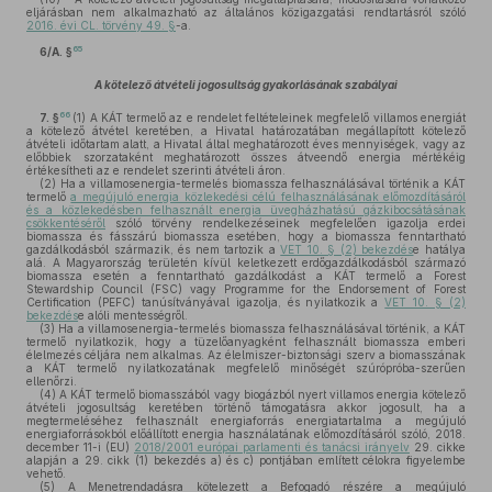
eljárásban nem alkalmazható az általános közigazgatási rendtartásról szóló
2016. évi CL. törvény 49. §
-a.
65
6/A. §
A kötelező átvételi jogosultság gyakorlásának szabályai
66
7. §
(1)
A KÁT termelő az e rendelet feltételeinek megfelelő villamos energiát
a kötelező átvétel keretében, a Hivatal határozatában megállapított kötelező
átvételi időtartam alatt, a Hivatal által meghatározott éves mennyiségek, vagy az
előbbiek szorzataként meghatározott összes átveendő energia mértékéig
értékesítheti az e rendelet szerinti átvételi áron.
(2)
Ha a villamosenergia-termelés biomassza felhasználásával történik a KÁT
termelő
a megújuló energia közlekedési célú felhasználásának előmozdításáról
és a közlekedésben felhasznált energia üvegházhatású gázkibocsátásának
csökkentéséről
szóló törvény rendelkezéseinek megfelelően igazolja erdei
biomassza és fásszárú biomassza esetében, hogy a biomassza fenntartható
gazdálkodásból származik, és nem tartozik a
VET 10. § (2) bekezdés
e hatálya
alá. A Magyarország területén kívül keletkezett erdőgazdálkodásból származó
biomassza esetén a fenntartható gazdálkodást a KÁT termelő a Forest
Stewardship Council (FSC) vagy Programme for the Endorsement of Forest
Certification (PEFC) tanúsítványával igazolja, és nyilatkozik a
VET 10. § (2)
bekezdés
e alóli mentességről.
(3)
Ha a villamosenergia-termelés biomassza felhasználásával történik, a KÁT
termelő nyilatkozik, hogy a tüzelőanyagként felhasznált biomassza emberi
élelmezés céljára nem alkalmas. Az élelmiszer-biztonsági szerv a biomasszának
a KÁT termelő nyilatkozatának megfelelő minőségét szúrópróba-szerűen
ellenőrzi.
(4)
A KÁT termelő biomasszából vagy biogázból nyert villamos energia kötelező
átvételi jogosultság keretében történő támogatásra akkor jogosult, ha a
megtermeléséhez felhasznált energiaforrás energiatartalma a megújuló
energiaforrásokból előállított energia használatának előmozdításáról szóló, 2018.
december 11-i (EU)
2018/2001 európai parlamenti és tanácsi irányelv
29. cikke
alapján a 29. cikk (1) bekezdés a) és c) pontjában említett célokra figyelembe
vehető.
(5)
A Menetrendadásra kötelezett a Befogadó részére a megújuló