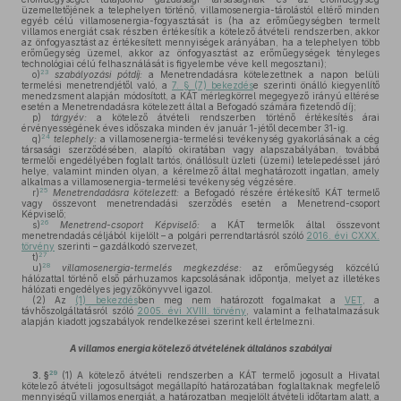
üzemeltetőjének a telephelyen történő, villamosenergia-tárolástól eltérő minden
egyéb célú villamosenergia-fogyasztását is (ha az erőműegységben termelt
villamos energiát csak részben értékesítik a kötelező átvételi rendszerben, akkor
az önfogyasztást az értékesített mennyiségek arányában, ha a telephelyen több
erőműegység üzemel, akkor az önfogyasztást az erőműegységek tényleges
technológiai célú felhasználását is figyelembe véve kell megosztani);
23
o)
szabályozási pótdíj:
a Menetrendadásra kötelezettnek a napon belüli
termelési menetrendjétől való, a
7. § (7) bekezdés
e szerinti önálló kiegyenlítő
menedzsment alapján módosított, a KÁT mérlegkörrel megegyező irányú eltérése
esetén a Menetrendadásra kötelezett által a Befogadó számára fizetendő díj;
p)
tárgyév:
a kötelező átvételi rendszerben történő értékesítés árai
érvényességének éves időszaka minden év január 1-jétől december 31-ig.
24
q)
telephely:
a villamosenergia-termelési tevékenység gyakorlásának a cég
társasági szerződésében, alapító okiratában vagy alapszabályában, továbbá
termelői engedélyében foglalt tartós, önállósult üzleti (üzemi) letelepedéssel járó
helye, valamint minden olyan, a kérelmező által meghatározott ingatlan, amely
alkalmas a villamosenergia-termelési tevékenység végzésére.
25
r)
Menetrendadásra kötelezett:
a Befogadó részére értékesítő KÁT termelő
vagy összevont menetrendadási szerződés esetén a Menetrend-csoport
Képviselő;
26
s)
Menetrend-csoport Képviselő:
a KÁT termelők által összevont
menetrendadás céljából kijelölt – a polgári perrendtartásról szóló
2016. évi CXXX.
törvény
szerinti – gazdálkodó szervezet,
27
t)
28
u)
villamosenergia-termelés megkezdése:
az erőműegység közcélú
hálózattal történő első párhuzamos kapcsolásának időpontja, melyet az illetékes
hálózati engedélyes jegyzőkönyvvel igazol.
(2)
Az
(1) bekezdés
ben meg nem határozott fogalmakat a
VET
, a
távhőszolgáltatásról szóló
2005. évi XVIII. törvény
, valamint a felhatalmazásuk
alapján kiadott jogszabályok rendelkezései szerint kell értelmezni.
A villamos energia kötelező átvételének általános szabályai
29
3. §
(1)
A kötelező átvételi rendszerben a KÁT termelő jogosult a Hivatal
kötelező átvételi jogosultságot megállapító határozatában foglaltaknak megfelelő
mennyiségű villamos energiát, a határozatban megjelölt átvételi időtartam alatt, a