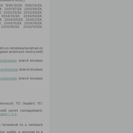
osításáról szóló,]
EK, 1995/35/EK, 1995/36/EK,
K, 2001/87/EK, 2001/99/EK,
K, 2003/39/EK, 2003/68/EK,
 2004/30/EK, 2004/58/EK,
EK, 2004/99/EK, 2005/2/EK,
K, 2006/10/EK, 2006/16/EK,
2006/85/EK, 2006/131/EK,
rium-tetratiokarbonátnak és
agokat tartalmazó növényvédő
mellékletébe
történő felvétele
 mellékletébe
történő felvétele
mellékletébe
történő felvétele
konazol), 113. (kaptán), 157.
édő szerek csomagolásáról,
delet 1. §-a
.
a formetanát és a metiokarb
llus subtilis
, a spinozad és a