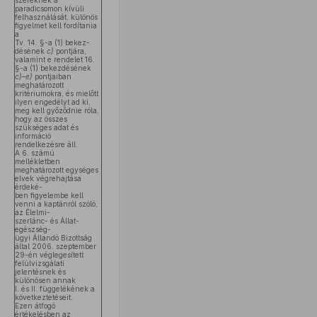
szereknek a
paradicsomon kívüli
felhasználását, különös
figyelmet kell fordítania
a
Tv. 14. §-a (1) bekez-
désének
c)
pontjára,
valamint e rendelet 16.
§-a (1) bekezdésének
c)–e)
pontjaiban
meghatározott
kritériumokra, és mielőtt
ilyen engedélyt ad ki,
meg kell győződnie róla,
hogy az összes
szükséges adat és
információ
rendelkezésre áll.
A 6. számú
mellékletben
meghatározott egységes
elvek végrehajtása
érdeké-
ben figyelembe kell
venni a kaptánról szóló,
az Élelmi-
szerlánc- és Állat-
egészség-
ügyi Állandó Bizottság
által 2006. szeptember
29-én véglegesített
felülvizsgálati
jelentésnek és
különösen annak
I. és II. függelékének a
következtetéseit.
Ezen átfogó
értékelésben az