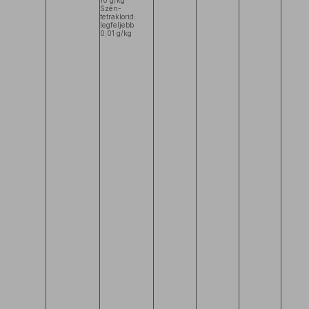
10 g/kg
Szén-
tetraklorid:
legfeljebb
0,01 g/kg