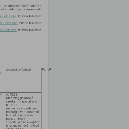
ium-tetratiokarbonátnak és a
agokat tartalmazó növényvédő
mellékletébe
történő felvétele
 mellékletébe
történő felvétele
mellékletébe
történő felvétele
Speciális előírások
a
11]
9.
A. RÉSZ
Kizárólag gombaölő
szerként használható.
B. RÉSZ
Amikor az engedélyező
hatóság olyan kérelmet
bírál el, amely arra
irányul, hogy
engedélyezze a kaptánt
tartalmazó növényvédő