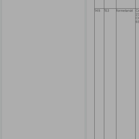
149.
153
formetanát
C
2
C
6