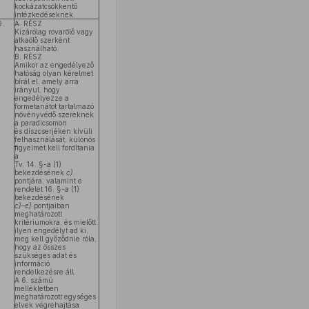
kockázatcsökkentő
intézkedéseknek.
9.
A. RÉSZ
Kizárólag rovarölő vagy
atkaölő szerként
használható.
B. RÉSZ
Amikor az engedélyező
hatóság olyan kérelmet
bírál el, amely arra
irányul, hogy
engedélyezze a
formetanátot tartalmazó
növényvédő szereknek
a paradicsomon
és díszcserjéken kívüli
felhasználását, különös
figyelmet kell fordítania
a
Tv. 14. §-a (1)
bekezdésének
c)
pontjára, valamint e
rendelet 16. §-a (1)
bekezdésének
c)–e)
pontjaiban
meghatározott
kritériumokra, és mielőtt
ilyen engedélyt ad ki,
meg kell győződnie róla,
hogy az összes
szükséges adat és
információ
rendelkezésre áll.
A 6. számú
mellékletben
meghatározott egységes
elvek végrehajtása