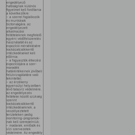
engedélyező
hatóságnak különös
figyelmet kell fordítania
a következőkre:
– a szerrel foglalkozók
és munkások
biztonságára, az
engedélyezett
alkalmazási
feltételeknek megfelelő
egyéni védőfelszerelés
használatát és az
expozíció mérséklésére
kockázatcsökkentő
intézkedéseket kell
előírnia;
– a fogyasztók étkezési
expozíciójára a szer-
maradék
határértékeinek jövőbeli
felülvizsgálatára való
tekintettel;
– az érzékeny
egyensúlyi helyzetben
lévő talajvíz védelmére,
az engedélyezés
feltételei között szükség
szerint
kockázatcsökkentő
intézkedéseknek, a
veszélyeztetett
területeken pedig
monitoring-programok-
nak kell szerepelniük;
– madarak, emlősök és
vízi szervezetek
védelmére. Az engedély