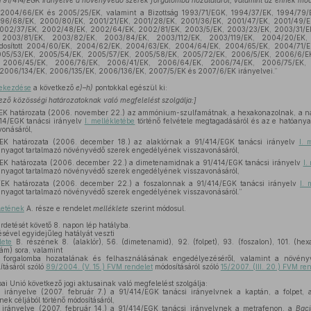
15-i 91/414/EGK irányelve a növényvédő szerek forgalomba hozataláról, valamint az ennek mód
 2004/66/EK és 2005/25/EK, valamint a Bizottság 1993/71/EGK, 1994/37/EK, 1994/79/
996/68/EK, 2000/80/EK, 2001/21/EK, 2001/28/EK, 2001/36/EK, 2001/47/EK, 2001/49/E
2002/37/EK, 2002/48/EK, 2002/64/EK, 2002/81/EK, 2003/5/EK, 2003/23/EK, 2003/31/E
 2003/81/EK, 2003/82/EK, 2003/84/EK, 2003/112/EK, 2003/119/EK, 2004/20/EK,
dosított 2004/60/EK, 2004/62/EK, 2004/63/EK, 2004/64/EK, 2004/65/EK, 2004/71/
05/53/EK, 2005/54/EK, 2005/57/EK, 2005/58/EK, 2005/72/EK, 2006/5/EK, 2006/6/E
 2006/45/EK, 2006/76/EK, 2006/41/EK, 2006/64/EK, 2006/74/EK, 2006/75/EK, 
2006/134/EK, 2006/135/EK, 2006/136/EK, 2007/5/EK és 2007/6/EK irányelvei.”
bekezdése
a következő
e)–h)
pontokkal egészül ki:
kező közösségi határozatoknak való megfelelést szolgálja:]
EK határozata (2006. november 22.) az ammónium-szulfamátnak, a hexakonazolnak, a nát
414/EGK tanácsi irányelv
I. mellékletébe
történő felvétele megtagadásáról és az e hatóany
onásáról,
K határozata (2006. december 18.) az alaklórnak a 91/414/EGK tanácsi irányelv
I. 
anyagot tartalmazó növényvédő szerek engedélyének visszavonásáról,
EK határozata (2006. december 22.) a dimetenamidnak a 91/414/EGK tanácsi irányelv
I.
anyagot tartalmazó növényvédő szerek engedélyének visszavonásáról,
EK határozata (2006. december 22.) a foszalonnak a 91/414/EGK tanácsi irányelv
I. 
anyagot tartalmazó növényvédő szerek engedélyének visszavonásáról.”
letének
A. része e rendelet
melléklete
szerint módosul.
irdetését követő 8. napon lép hatályba.
sével egyidejűleg hatályát veszti
lete
B. részének 8. (alaklór), 56. (dimetenamid), 92. (folpet), 93. (foszalon), 101. (hexa
xám) sora, valamint
orgalomba hozatalának és felhasználásának engedélyezéséről, valamint a növényv
lításáról szóló
89/2004. (V. 15.) FVM rendelet
módosításáról szóló
15/2007. (III. 20.) FVM ren
ai Unió következő jogi aktusainak való megfelelést szolgálja:
irányelve (2007. február 7.) a 91/414/EGK tanácsi irányelvnek a kaptán, a folpet, 
ek céljából történő módosításáról,
irányelve (2007. február 14.) a 91/414/EGK tanácsi irányelvnek a metrafenon, a
Baci