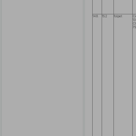
148.
152
folpet
C
1
C
7