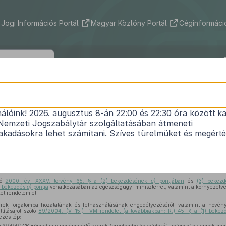
Jogi Információs Portál
Magyar Közlöny Portál
Céginformáció
40/2007. (V. 17.) FVM rendelet
nálóink! 2026. augusztus 8-án 22:00 és 22:30 óra között ka
yvédő szerek forgalomba hozatalának és felhaszn
Nemzeti Jogszabálytár szolgáltatásában átmeneti
ről, valamint a növényvédő szerek csomagolásáról
kadásokra lehet számítani. Szíves türelmüket és megért
 szállításáról szóló
89/2004. (V. 15.) FVM rendelet
Közlönyállapot 2007. 05. 25.
ló
2000. évi XXXV. törvény 65. §-a (2) bekezdésének
c)
pontjában
és
(3) bekez
) bekezdés
a)
pontja
vonatkozásában az egészségügyi miniszterrel, valamint a környezetvéd
et rendelem el:
ek forgalomba hozatalának és felhasználásának engedélyezéséről, valamint a növény
állításáról szóló
89/2004. (V. 15.) FVM rendelet (a továbbiakban: R.) 45. §-a (1) beke
ezés lép: