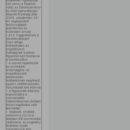
érdekében figyelembe
kell venni a folpetről
szóló, az Élelmiszerlánc-
és Állat-egészségügyi
Állandó Bizottság által
2006. szeptember 29-
én véglegesített
felülvizsgálati
jelentésnek és
különösen annak
I. és II. függelékének a
következtetéseit.
Ezen átfogó
értékelésben az
engedélyező
hatóságnak különös
figyelmet kell fordítania
a következőkre:
– a szerrel foglalkozók
és munkások
biztonságára, az
engedélyezett
alkalmazási
feltételeknek megfelelő
egyéni védőfelszerelés
használatát kell előírnia;
– a fogyasztók étkezési
expozíciójára a
szermaradék
határértékeinek jövőbeli
felülvizsgálatára való
tekintettel;
– madarak, emlősök,
valamint a vízi és a
talajban élő szervezetek
védelmére, az engedély
feltételei között
szerepelniük kell