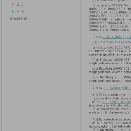
[a) a Tanács 1991. július 
3. §
„1. a Tanács 1997/57/EK,
1996/12/EK, 1996/46/EK, 1
4. §
2001/103/EK, 2002/18/EK, 
2003/70/EK, 2003/79/EK,
Melléklet
2004/97/EK irányelvvel mó
2005/3/EK, 2005/34/EK, 20
2006/19/EK, 2006/39/EK,
2006/132/EK, 2006/133/EK, 
(2)
Az
R. 45. §-ának (2) 
[(2) Ez a rendelet a követ
„
e)
a Bizottság 2006/797/
a 8-hidroxikinolinnak a 91/
szerek engedélyének visszav
f)
a Bizottság 2006/966/E
megtagadásáról és az e ható
g)
a Bizottság 2006/1009/
megtagadásáról és az e ható
h)
a Bizottság 2006/1010/
megtagadásáról és az e ható
2. §
Az
R. 1. számú mellék
3. §
(1)
Ez a rendelet a kih
(2)
E rendelet hatálybalépé
a)
az
R. 1. számú mellék
(metiokarb) és 225. (tiameto
b)
a növényvédő szerek f
jelöléséről, tárolásáról és szál
4. §
Ez a rendelet az Európ
a)
a Bizottság 2007/5/EK 
hatóanyagként való felvételén
b)
a Bizottság 2007/6/EK 