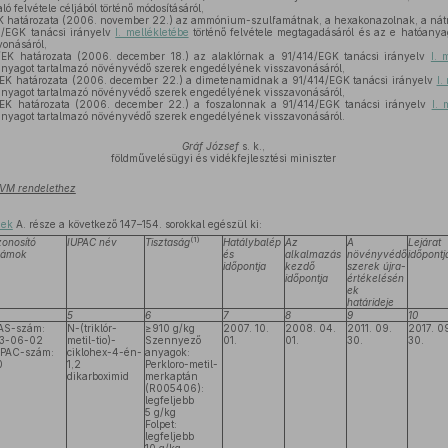
 felvétele céljából történő módosításáról,
 határozata (2006. november 22.) az ammónium-szulfamátnak, a hexakonazolnak, a nátr
4/EGK tanácsi irányelv
I. mellékletébe
történő felvétele megtagadásáról és az e hatóany
onásáról,
EK határozata (2006. december 18.) az alaklórnak a 91/414/EGK tanácsi irányelv
I. 
anyagot tartalmazó növényvédő szerek engedélyének visszavonásáról,
EK határozata (2006. december 22.) a dimetenamidnak a 91/414/EGK tanácsi irányelv
I.
anyagot tartalmazó növényvédő szerek engedélyének visszavonásáról,
EK határozata (2006. december 22.) a foszalonnak a 91/414/EGK tanácsi irányelv
I. 
anyagot tartalmazó növényvédő szerek engedélyének visszavonásáról.
Gráf József
s. k.,
földművelésügyi és vidékfejlesztési miniszter
 FVM rendelethez
nek
A. része a következő 147–154. sorokkal egészül ki:
(1)
onosító
IUPAC név
Tisztaság
Hatálybalép
Az
A
Lejárat
zámok
és
alkalmazás
növényvédő
időpontj
időpontja
kezdő
szerek újra-
időpontja
értékelésén
ek
határideje
5
6
7
8
9
10
AS-szám:
N-(triklór-
≥910 g/kg
2007. 10.
2008. 04.
2011. 09.
2017. 0
33-06-02
metil-tio)-
Szennyező
01.
01.
30.
30.
IPAC-szám:
ciklohex-4-én-
anyagok:
0
1,2
Perkloro-metil-
dikarboximid
merkaptán
(R005406):
legfeljebb
5 g/kg
Folpet:
legfeljebb