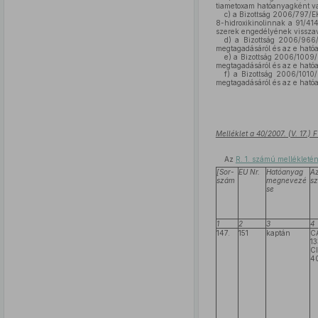
tiametoxam hatóanyagként való
c)
a Bizottság 2006/797/EK
8-hidroxikinolinnak a 91/41
szerek engedélyének visszav
d)
a Bizottság 2006/966/
megtagadásáról és az e ható
e)
a Bizottság 2006/1009/
megtagadásáról és az e ható
f)
a Bizottság 2006/1010/
megtagadásáról és az e ható
Melléklet a 40/2007. (V. 17.)
Az
R. 1. számú mellékleté
[Sor-
EU Nr.
Hatóanyag
Az
szám
megnevezé
s
se
1
2
3
4
147.
151
kaptán
C
1
C
4