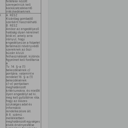
feltételei között
szerepelniük kell
kockázatcsökkentő
intézkedéseknek.
9.
A. RÉSZ
Kizárólag gombaölő
szerként használható.
B. RÉSZ
Amikor az engedélyező
hatóság olyan kérelmet
bírál el, amely arra
irányul, hogy
engedélyezze a folpetet
tartalmazó növényvédő
szereknek az őszi
búzán kívüli
felhasználását, különös
figyelmet kell fordítania
a
Tv. 14. §-a (1)
bekezdésének
c)
pontjára, valamint e
rendelet 16. §-a (1)
bekezdésének
c)–e)
pontjaiban
meghatározott
kritériumokra, és mielőtt
ilyen engedélyt ad ki,
meg kell győződnie róla,
hogy az összes
szükséges adat és
információ
rendelkezésre áll.
A 6. számú
mellékletben
meghatározott egységes
elvek érvényesítése