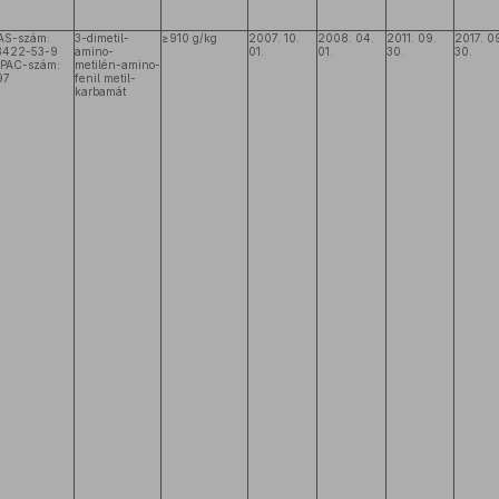
AS-szám:
3-dimetil-
≥910 g/kg
2007. 10.
2008. 04.
2011. 09.
2017. 0
3422-53-9
amino-
01.
01.
30.
30.
IPAC-szám:
metilén-amino-
97
fenil metil-
karbamát