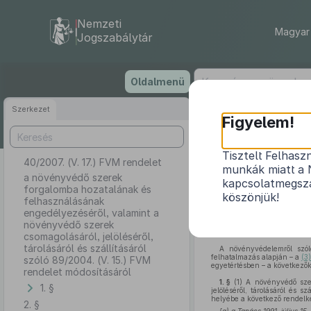
Nemzeti
Magyar 
Jogszabálytár
Ugrás
Oldalmenü
a
tartalomra
Szerkezet
Figyelem!
Tisztelt Felhasz
40/2007. (V. 17.) FVM rendelet
a növén
munkák miatt a 
engedélyezésé
a növényvédő szerek
kapcsolatmegsza
forgalomba hozatalának és
tárolásáról és
köszönjük!
felhasználásának
engedélyezéséről, valamint a
növényvédő szerek
csomagolásáról, jelöléséről,
tárolásáról és szállításáról
A növényvédelemről szó
felhatalmazás alapján – a
(3
szóló 89/2004. (V. 15.) FVM
egyetértésben – a következők
rendelet módosításáról
1. §
(1)
A növényvédő szer
1. §
jelöléséről, tárolásáról és sz
helyébe a következő rendelk
2. §