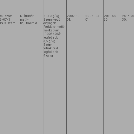
AS-szám:
N-(triklór-
≥940 g/kg
2007. 10.
2008. 04.
2011. 09.
2017. 0
33-07-3
metil-
Szennyező
01.
01.
30.
30.
IPAC-szám:
tio)-ftálimid
anyagok:
5
Perkloro-metil-
merkaptán
(R005406):
legfeljebb
3,5 g/kg
Szén-
tetraklorid:
legfeljebb
4 g/kg