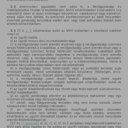
2. §
Amennyiben jogszabály nem zárja ki, a Mezőgazdasági és
Vidékfejlesztési Hivatal (a továbbiakban: MVH) elháríthatatlan külső okként (vis
maiorként) ismer el olyan különleges körülményt, cselekményt vagy eseményt,
amely előre nem látható, és amelynek következményeit az adott helyzetben
elvárható gondosság tanúsítása esetén sem, vagy csak aránytalan áldozat árán
lehetett volna elhárítani.
3. §
(1)
A
2. §
alkalmazása során az MVH elsősorban a következő eseteket
ismeri el:
a)
az ügyfél halála;
b)
az ügyfél hosszú távú munkaképtelensége;
3
c)
a mezőgazdasági üzem jelentős részének vagy a mezőgazdasági üzemhez
tartozó földterületnek a kisajátítása, a mezőgazdasági üzem jelentős része vagy a
mezőgazdasági üzemhez tartozó földterület vonatkozásában kisajátítást pótló
adásvételi vagy csereszerződés megkötése, a mezőgazdasági üzem jelentős
részének vagy a mezőgazdasági üzemhez tartozó földterületnek jogszabály
alapján történő átminősítése, amennyiben ez a kötelezettségvállalás, illetve a
kérelem benyújtása időpontjában nem volt előrelátható;
d)
a mezőgazdasági üzem földterületét, vagy az erdősített területet sújtó
természeti csapás, illetve szélsőséges időjárási körülmény (földrengés, árvíz,
szélvihar, aszály, belvíz, tűzeset, jégkár, fagykár stb.);
e)
a mezőgazdasági üzem részét képező, állattartást, illetve egyéb
mezőgazdasági tevékenységet szolgáló építmények elháríthatatlan külső ok
következtében történő megsemmisülése;
f)
az ügyfél állatállományának egy részét vagy teljes egészét sújtó járványos,
fertőző megbetegedés;
g)
az ügyfél gondossága ellenére az állatállománya egészének vagy egy
részének elhullása vagy kényszervágása;
4
h)
zárlati, vagy Magyarország területén még nem honos károsító, illetve
károkozó ellen hozott hatósági intézkedés;
5
i)
az intervenciós tevékenységgel összefüggő szállítási útvonalon
bekövetkezett, előre nem látható, váratlan vagy tartós akadály, amelynek
elhárítására az ügyfél önerejéből képtelen és az alternatív útvonal használata
jelentős többletköltséggel jár.
6
(2)
Az
(1) bekezdés
a), b), c), e), h),
és
i)
pontjában meghatározott eseteket az
MVH csak akkor fogadja el, ha azokat az ügyfél hatósági igazolással vagy más