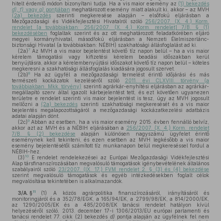
hitelt érdemlő módon bizonyítani tudja. Ha a vis maior esemény az
(1) bekezdés
d), f)
vagy
g)
pontjában
meghatározott esemény miatt alakult ki, akkor – az MVH
(2a) bekezdés
szerinti megkeresése alapján – elsőfokú eljárásban a
Mezőgazdasági és Vidékfejlesztési Hivatalról szóló
256/2007. (X. 4.) Korm.
rendelet [a továbbiakban: 256/2007. (X. 4.) Korm. rendelet] 7/B. § (1)
bekezdésében
foglaltak szerint és az ott meghatározott feladatkörében eljáró
megyei kormányhivatal, másodfokú eljárásban a Nemzeti Élelmiszerlánc-
biztonsági Hivatal (a továbbiakban: NÉBIH) szakhatósági állásfoglalást ad ki.
7
(2a)
Az MVH a vis maior bejelentést követő tíz napon belül – ha a vis maior
kérelem támogatási vagy kifizetési kérelem beadási időszakban kerül
benyújtásra, akkor a kérelembenyújtási időszakot követő tíz napon belül – köteles
megkeresni a szakhatósági állásfoglalás kiadására jogosult szervet.
8
(2b)
Ha az ügyfél a mezőgazdasági termelést érintő időjárási és más
természeti kockázatok kezeléséről szóló
2011. évi CLXVIII. törvény (a
továbbiakban: Mkk. törvény)
szerinti agrárkár-enyhítési eljárásban az agrárkár-
megállapító szerv által igazolt kárbejelentést tett, és ezt követően ugyanezen
területre e rendelet szerinti vis maior bejelentést is tesz, úgy az MVH jogosult
mellőzni a
(2a) bekezdés
szerinti szakhatósági megkeresését és a vis maior
bejelentés megalapozottságáról a mezőgazdasági kockázatkezelési adatbázis
adatai alapján dönt.
9
(2c)
Abban az esetben, ha a vis maior esemény 2015. évben fennálló belvíz,
akkor azt az MVH és a NÉBIH eljárásában a
256/2007. (X. 4.) Korm. rendelet
7/B. § (2) bekezdése
alapján különösen nagyszámú ügyfelet érintő
eseménynek kell tekinteni, és ezen esetben az MVH legkésőbb a vis maior
esemény bejelentésétől számított tíz munkanapon belül megkereséssel fordul a
NÉBIH-hez.
10
(3)
E rendelet rendelekezései az Európai Mezőgazdasági Vidékfejlesztési
Alap társfinanszírozásában megvalósuló támogatások igénybevételének általános
szabályairól szóló
23/2007. (IX. 17.) FVM rendelet 2. § (3) és (4) bekezdése
szerint megvalósuló támogatások és egyéb intézkedésekben foglalt célok
megvalósítása tekintetében is alkalmazandók.
11
3/A. §
(1)
A közös agrárpolitika finanszírozásáról, irányításáról és
monitoringjáról és a 352/78/EGK, a 165/94/EK, a 2799/98/EK, a 814/2000/EK,
az 1290/2005/EK és a 485/2008/EK tanácsi rendelet hatályon kívül
helyezéséről szóló, 2013. december 17-i 1306/2013/EU európai parlamenti és
tanácsi rendelet 77. cikk (2) bekezdés
d)
pontja alapján az ügyfélnek fel nem