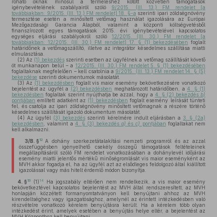
róható oknak minősül a termeléshez kötött közvetlen támogatások
igénybevételének szabályairól szóló
9/2015. (III. 13.) FM rendelet [a
továbbiakban: 9/2015. (III. 13.) FM rendelet] 18. §-a
szerinti ipari zöldségnövény
termesztése esetén a minősített vetőmag használat igazolására az Európai
Mezőgazdasági Garancia Alapból, valamint a központi költségvetésből
finanszírozott egyes támogatások 2015. évi igénybevételével kapcsolatos
egységes eljárási szabályokról szóló
12/2015. (III. 30.) FM rendelet [a
továbbiakban: 12/2015. (III. 30.) FM rendelet] 17. § (1) bekezdésében
foglalt
határidőnek a vetőmagszállító, illetve az integrátor késedelmes szállítása miatti
elmulasztása.
(2)
Az
(1) bekezdés
szerinti esetben az ügyfélnek a vetőmag szállítását követő
öt munkanapon belül – a
12/2015. (III. 30.) FM rendelet 5. § (1) bekezdésében
foglaltaknak megfelelően – kell csatolnia a
9/2015. (III. 13.) FM rendelet 14. § (5)
bekezdése
szerinti dokumentumok másolatát.
(3)
Az
(1) bekezdésben
foglalt vis maior esemény bekövetkezésére vonatkozó
bejelentést az ügyfél a
(2) bekezdésben
meghatározott határidőben, a
4. § (1)
bekezdésben
foglaltak szerint nyújthatja be azzal, hogy a
4. § (2) bekezdés
b)
pontjában
említett adatként az
(1) bekezdésben
foglalt esemény leírását tünteti
fel, és csatolja az ipari zöldségnövény minősített vetőmagnak a részére történő
késedelmes szállítását igazoló dokumentum másolatát.
(4)
Az ügyfél
(3) bekezdés
szerinti kérelmére indult eljárásban a
3. § (2a)
bekezdésben
, valamint a
4. § (3) bekezdés
a)
és
c)
pontjában
foglaltakat nem
kell alkalmazni.
12
3/B. §
A dohány szerkezetátalakítási nemzeti programról és az azzal
összefüggésben igényelhető csekély összegű támogatások feltételeinek
megállapításáról szóló FM rendelet vonatkozásában a dohánylevél időjárási
esemény miatti jelentős mértékű minőségromlását vis maior eseményként az
MVH akkor fogadja el, ha az ügyfél azt az elsődleges feldolgozó által kiállított
igazolással vagy más hitelt érdemlő módon bizonyítja.
13
14
4. §
(1)
Ha jogszabály eltérően nem rendelkezik, a vis maior esemény
bekövetkeztével kapcsolatos bejelentést az MVH által rendszeresített, az MVH
honlapján közzétett formanyomtatványon kell benyújtani ahhoz az MVH
kirendeltséghez vagy igazgatósághoz, amelynél az érintett intézkedésben való
részvételre vonatkozó kérelem benyújtásra került. Ha a kérelem több olyan
intézkedést érint, amelyek esetében a benyújtás helye eltér, a bejelentést az
MVH Központhoz kell benyújtani.