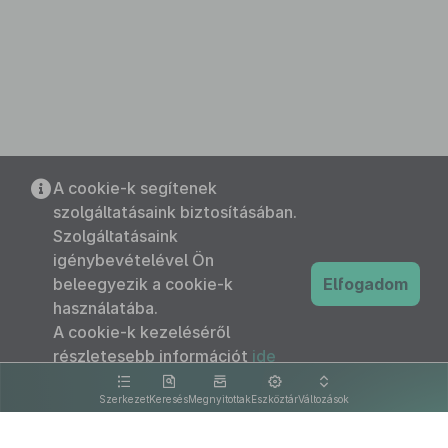
A cookie-k segítenek
szolgáltatásaink biztosításában.
Szolgáltatásaink
igénybevételével Ön
beleegyezik a cookie-k
Elfogadom
használatába.
A cookie-k kezeléséről
részletesebb információt
ide
kattintva olvashat.
Szerkezet
Keresés
Megnyitottak
Eszköztár
Változások