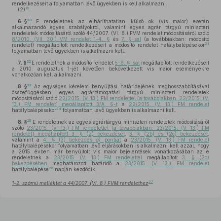
rendelkezéseit a folyamatban lévő ügyekben is kell alkalmazni.
19
(2)
20
6. §
E rendeletnek az elháríthatatlan külső ok (vis maior) esetén
alkalmazandó egyes szabályokról, valamint egyes agrár tárgyú miniszteri
rendeletek módosításáról szóló 44/2007. (VI. 8.) FVM rendelet módosításáról szóló
8/2010. (VII. 30.) VM rendelet 1–4. §
és
7. §-sal
(a továbbiakban: módosító
21
rendelet) megállapított rendelkezéseit a módosító rendelet hatálybalépésekor
folyamatban levő ügyekben is alkalmazni kell.
22
7. §
E rendeletnek a módosító rendelet
5–6. §-sal
megállapított rendelkezéseit
a 2010. augusztus 1-jét követően bekövetkezett vis maior eseményekre
vonatkozóan kell alkalmazni.
23
8. §
Az egységes kérelem benyújtási határidejének meghosszabbításával
összefüggésben egyes agrártámogatási tárgyú miniszteri rendeletek
módosításáról szóló
22/2015. (V. 13.) FM rendelettel [a továbbiakban: 22/2015. (V.
13.) FM rendelet] megállapított 3/A. §-t
a
22/2015. (V. 13.) FM rendelet
24
hatálybalépésekor
folyamatban lévő ügyekben is alkalmazni kell.
25
8. §
E rendeletnek az egyes agrártárgyú miniszteri rendeletek módosításáról
szóló
23/2015. (V. 13.) FM rendelettel [a továbbiakban: 23/2015. (V. 13.) FM
rendelet] megállapított 3. § (2) bekezdését
,
3. § (2b) és (2c) bekezdését
,
valamint a
4. § (3) bekezdés
a)
pontját
a
23/2015. (V. 13.) FM rendelet
hatálybalépésekor folyamatban lévő eljárásokban is alkalmazni kell azzal, hogy
a 2015. évben már benyújtott vis maior bejelentések vonatkozásában az e
rendeletnek a
23/2015. (V. 13.) FM rendelettel
megállapított
3. § (2c)
bekezdésében
meghatározott határidő a
23/2015. (V. 13.) FM rendelet
26
hatálybalépése
napján kezdődik.
27
1–2. számú melléklet a 44/2007. (VI. 8.) FVM rendelethez