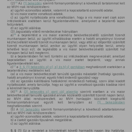
15
(2)
Az
(1) bekezdés
szerinti formanyomtatványt a következő tartalommal kell
az MVH-nak rendszeresíteni:
a)
ügyfél-azonosítási adatok, valamint a kapcsolattartó azonosító adatai,
b)
vis maior esetre vonatkozó adatok,
c)
az ügyfél nyilatkozata arra vonatkozóan, hogy a vis maior eset csak azon
intézkedések esetében kerül figyelembevételre, amelyeket a bejelentő lapon
feltüntetett,
d)
az ügyfél aláírása.
(3)
Jogszabály eltérő rendelkezése hiányában
16
a)
a bejelentést a vis maior esemény bekövetkezésétől számított tizenöt
munkanapon belül, az ügyfél elhalálozása esetén a halotti anyakönyvi kivonat
kézhezvételét követő tizenöt munkanapon belül, vagy attól az időponttól számított
tizenöt munkanapon belül, amikor az ügyfél olyan helyzetbe kerül, amely
lehetővé teszi ezt, de legkésőbb a vis maior bekövetkezésétől számított hat
hónapon belül kell megtenni,
b)
a bejelentésben fel kell tüntetni az intézkedések megnevezését, amellyel
kapcsolatban az ügyfél a vis maior esetet bejelenti, vagy annak
figyelembevételét kéri,
17
c)
a
3. § (1) bekezdés
a)–c)
, e) és
h)–i)
pontjában
meghatározott esetekben a
bejelentéshez mellékelni kell
ca)
a vis maior bekövetkezését tanúsító igazolás másolatát (hatósági igazolás,
halotti anyakönyvi kivonat, egyéb hitelt érdemlő igazolás) vagy
cb)
az igazolás kiállítására hatáskörrel rendelkező hatóság, szerv által kiadott
nyilatkozatot, amely tanúsítja, hogy az ügyfél a vonatkozó igazolás kiadása iránt
a kérelmét benyújtotta.
18
(4)
A
(3) bekezdés
c)
pont
cb)
alpontja
szerinti esetben a vis maior
bekövetkezését tanúsító igazolást annak közlésétől számított tizenöt napon belül,
az MVH által rendszeresített, az MVH honlapján közzétett kiegészítő
formanyomtatvánnyal együtt kell benyújtani az
(1) bekezdésben
meghatározottak szerint.
(5)
A
(4) bekezdés
szerinti formanyomtatványt a következő adattartalommal
kell az MVH-nak rendszeresíteni:
a)
ügyfél-azonosítási adatok, valamint a kapcsolattartó azonosító adatai,
b)
a csatolt igazolás típusának megjelölése,
c)
az ügyfél aláírása.
5. §
(1)
Ez a rendelet a kihirdetését követő harmadik napon lép hatályba,