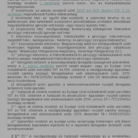
bizottsági rendelet
I. melléklete
szerinti mikro-, kis- és középvállalkozás
meghatározásnak;
9
i)
köztartozás:
az adózás rendjéről szóló
2003. évi XCII. törvény 178. § 20.
pontjában
meghatározott fizetési kötelezettség;
j)
beruházási hitel:
az ügyfél által eszközölt, a számviteli törvény és az
adótörvények által befektetett eszközként aktiválhatónak minősített ráfordítások
megvalósításához igénybe vett közép- vagy hosszú lejáratú hitel;
k)
forgóeszköz hitel:
mezőgazdasági tevékenység költségeinek fedezetére
pénzügyi intézménytől igénybe vett hitel;
l)
intézményi kezességvállalás:
hitelbiztosíték a pénzügyi intézménnyel
megkötött hitel-, bankgarancia-, faktoring- és pénzügyi lízingszerződésekhez;
10
m)
kezességvállaló intézmény:
Magyarország adott évi költségvetéséről szóló
törvényben foglaltak alapján viszontgaranciával bíró pénzügyi vállalkozás
(Agrár- Vállalkozási Hitelgarancia Alapítvány, Garantiqa Hitelgarancia Zrt.);
11
n)
pénzügyi intézmény:
a hitelintézetekről és pénzügyi vállalkozásokról szóló
törvény alapján meghatározott hitelintézet és pénzügyi vállalkozás;
12
o)
támogatás tartalom:
a kezességvállalás támogatás összegének jelenértéke,
amely a
2. számú melléklet
szerinti képlet alapján, vagy az Európai Unió
működéséről szóló szerződés 107. és 108. cikkének a mezőgazdasági ágazatban
nyújtott csekély összegű támogatásokra való alkalmazásáról szóló, 2013.
december 18-i 1408/2013/EU bizottsági rendelet 4. cikk (6) bekezdése alapján
kerül kiszámításra;
p)
támogatásról szóló igazolás:
a kedvezményezettnek nyújtott támogatás
tartalomról szóló igazolás;
13
q)
halászati de minimis rendelet:
az Európai Unió működéséről szóló szerződés
107. és 108. cikkének a halászati és akvakultúra- ágazatban nyújtott csekély
összegű támogatásokra való alkalmazásáról szóló 2014. június 27-i 717/2014/EU
bizottsági rendelet;
14
r)
agrár de minimis rendelet:
az Európai Unió működéséről szóló szerződés
107. és 108. cikkének a mezőgazdasági ágazatban nyújtott csekély összegű
támogatásokra való alkalmazásáról szóló, 2013. december 18-i 1408/2013/EU
bizottsági rendelet;
15
s)
bejelentési rendelet:
az európai uniós versenyjogi értelemben vett állami
támogatásokkal kapcsolatos eljárásról és a regionális támogatási térképről szóló
kormányrendelet.
16
17
2. §
(1)
A mezőgazdasági és halászati vállalkozások az e rendeletben