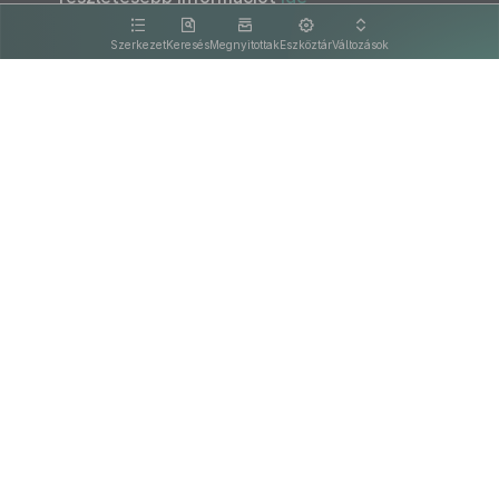
kattintva olvashat.
Szerkezet
Keresés
Megnyitottak
Eszköztár
Változások
Kapcsolat
Felhasználási feltételek
PDF
Akadálymentesítési nyilatkozat
Adatkezelési tájékoztató