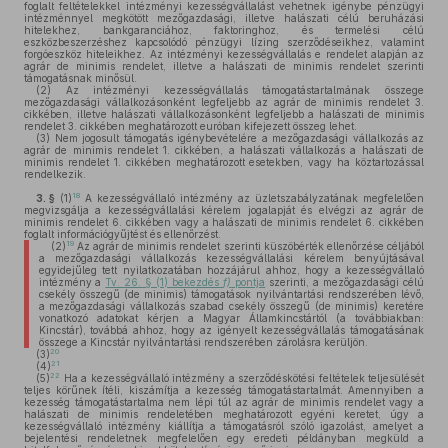
foglalt feltételekkel intézményi kezességvállalást vehetnek igénybe pénzügyi
intézménnyel megkötött mezőgazdasági, illetve halászati célú beruházási
hitelekhez, bankgaranciához, faktoringhoz, és termelési célú
eszközbeszerzéshez kapcsolódó pénzügyi lízing szerződéseikhez, valamint
forgóeszköz hiteleikhez. Az intézményi kezességvállalás e rendelet alapján az
agrár de minimis rendelet, illetve a halászati de minimis rendelet szerinti
támogatásnak minősül.
(2)
Az intézményi kezességvállalás támogatástartalmának összege
mezőgazdasági vállalkozásonként legfeljebb az agrár de minimis rendelet 3.
cikkében, illetve halászati vállalkozásonként legfeljebb a halászati de minimis
rendelet 3. cikkében meghatározott euróban kifejezett összeg lehet.
(3)
Nem jogosult támogatás igénybevételére a mezőgazdasági vállalkozás az
agrár de minimis rendelet 1. cikkében, a halászati vállalkozás a halászati de
minimis rendelet 1. cikkében meghatározott esetekben, vagy ha köztartozással
rendelkezik.
18
3. §
(1)
A kezességvállaló intézmény az üzletszabályzatának megfelelően
megvizsgálja a kezességvállalási kérelem jogalapját és elvégzi az agrár de
minimis rendelet 6. cikkében vagy a halászati de minimis rendelet 6. cikkében
foglalt információgyűjtést és ellenőrzést.
19
(2)
Az agrár de minimis rendelet szerinti küszöbérték ellenőrzése céljából
a mezőgazdasági vállalkozás kezességvállalási kérelem benyújtásával
egyidejűleg tett nyilatkozatában hozzájárul ahhoz, hogy a kezességvállaló
intézmény a
Tv. 26. § (1) bekezdés
f)
pontja
szerinti, a mezőgazdasági célú
csekély összegű (de minimis) támogatások nyilvántartási rendszerében lévő,
a mezőgazdasági vállalkozás szabad csekély összegű (de minimis) keretére
vonatkozó adatokat kérjen a Magyar Államkincstártól (a továbbiakban:
Kincstár), továbbá ahhoz, hogy az igényelt kezességvállalás támogatásának
összege a Kincstár nyilvántartási rendszerében zárolásra kerüljön.
20
(3)
21
(4)
22
(5)
Ha a kezességvállaló intézmény a szerződéskötési feltételek teljesülését
teljes körűnek ítéli, kiszámítja a kezesség támogatástartalmát. Amennyiben a
kezesség támogatástartalma nem lépi túl az agrár de minimis rendelet vagy a
halászati de minimis rendeletében meghatározott egyéni keretet, úgy a
kezességvállaló intézmény kiállítja a támogatásról szóló igazolást, amelyet a
bejelentési rendeletnek megfelelően egy eredeti példányban megküld a