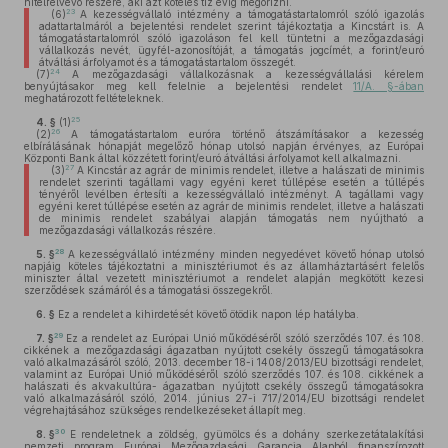
hitelfelvevő részére, aki azt köteles tíz évig megőrizni.
23
(6)
A kezességvállaló intézmény a támogatástartalomról szóló igazolás
adattartalmáról a bejelentési rendelet szerint tájékoztatja a Kincstárt is. A
támogatástartalomról szóló igazoláson fel kell tüntetni a mezőgazdasági
vállalkozás nevét, ügyfél-azonosítóját, a támogatás jogcímét, a forint/euró
átváltási árfolyamot és a támogatástartalom összegét.
24
(7)
A mezőgazdasági vállalkozásnak a kezességvállalási kérelem
benyújtásakor meg kell felelnie a bejelentési rendelet
11/A. §-ában
meghatározott feltételeknek.
25
4. §
(1)
26
(2)
A támogatástartalom euróra történő átszámításakor a kezesség
elbírálásának hónapját megelőző hónap utolsó napján érvényes, az Európai
Központi Bank által közzétett forint/euró átváltási árfolyamot kell alkalmazni.
27
(3)
A Kincstár az agrár de minimis rendelet, illetve a halászati de minimis
rendelet szerinti tagállami vagy egyéni keret túllépése esetén a túllépés
tényéről levélben értesíti a kezességvállaló intézményt. A tagállami vagy
egyéni keret túllépése esetén az agrár de minimis rendelet, illetve a halászati
de minimis rendelet szabályai alapján támogatás nem nyújtható a
mezőgazdasági vállalkozás részére.
28
5. §
A kezességvállaló intézmény minden negyedévet követő hónap utolsó
napjáig köteles tájékoztatni a minisztériumot és az államháztartásért felelős
miniszter által vezetett minisztériumot a rendelet alapján megkötött kezesi
szerződések számáról és a támogatási összegekről.
6. §
Ez a rendelet a kihirdetését követő ötödik napon lép hatályba.
29
7. §
Ez a rendelet az Európai Unió működéséről szóló szerződés 107. és 108.
cikkének a mezőgazdasági ágazatban nyújtott csekély összegű támogatásokra
való alkalmazásáról szóló, 2013. december 18-i 1408/2013/EU bizottsági rendelet,
valamint az Európai Unió működéséről szóló szerződés 107. és 108. cikkének a
halászati és akvakultúra- ágazatban nyújtott csekély összegű támogatásokra
való alkalmazásáról szóló, 2014. június 27-i 717/2014/EU bizottsági rendelet
végrehajtásához szükséges rendelkezéseket állapít meg.
30
8. §
E rendeletnek a zöldség, gyümölcs és a dohány szerkezetátalakítási
nemzeti program Európai Mezőgazdasági Garancia Alapból finanszírozott