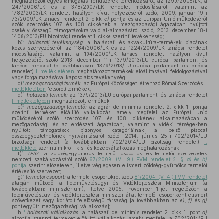
meghatározott egyes támogatási rendszerek létrehozásáról, az 1290/2005/EK, a
247/2006/EK és a 378/2007/EK rendelet módosításáról, valamint az
1782/2003/EK rendelet hatályon kívül helyezéséről szóló, 2009. január 19-i
73/2009/EK tanácsi rendelet 2. cikk
c)
pontja és az Európai Unió működéséről
szóló szerződés 107. és 108. cikkének a mezőgazdasági ágazatban nyújtott
csekély összegű támogatásokra való alkalmazásáról szóló, 2013. december 18-i
1408/2013/EU bizottsági rendelet 1. cikke szerinti tevékenység;
2
b)
halászati tevékenység:
a halászati és akvakultúra-termékek piacának
közös szervezéséről, az 1184/2006/EK és az 1224/2009/EK tanácsi rendelet
módosításáról, valamint a 104/2000/EK tanácsi rendelet hatályon kívül
helyezéséről szóló 2013. december 11-i 1379/2013/EU európai parlamenti és
tanácsi rendelet (a továbbiakban: 1379/2013/EU európai parlamenti és tanácsi
rendelet)
I. mellékletében
meghatározott termékek előállításával, feldolgozásával
vagy forgalmazásával kapcsolatos tevékenység;
3
c)
mezőgazdasági termék:
az Európai Közösséget létrehozó Római Szerződés
I.
mellékletében
felsorolt termékek;
4
d)
halászati termék:
az 1379/2013/EU európai parlamenti és tanácsi rendelet
I. mellékletében
meghatározott termékek;
5
e)
mezőgazdasági termelő:
az agrár de minimis rendelet 2. cikk 1. pontja
szerinti terméket előállító vállalkozás, amely megfelel az Európai Unió
működéséről szóló szerződés 107. és 108. cikkének alkalmazásában a
mezőgazdasági és az erdészeti ágazatban, valamint a vidéki térségekben
nyújtott támogatások bizonyos kategóriáinak a belső piaccal
összeegyeztethetőnek nyilvánításáról szóló, 2014. június 25-i 702/2014/EU
bizottsági rendelet (a továbbiakban: 702/2014/EU bizottsági rendelet)
I.
melléklete
szerinti mikro-, kis- és középvállalkozás meghatározásnak;
6
f)
TÉSZ:
a zöldség-gyümölcs termelői csoportok és termelői szervezetek
nemzeti szabályozásáról szóló
67/2009. (VI. 9.) FVM rendelet 2. §
a)
és
b)
pontja
szerint előzetesen, illetve véglegesen elismert zöldség-gyümölcs termelői
értékesítő szervezet;
7
g)
termelői csoport:
a termelői csoportokról szóló
81/2004. (V. 4.) FVM rendelet
alapján működő, a Földművelésügyi és Vidékfejlesztési Minisztérium (a
továbbiakban: minisztérium), illetve 2005. november 1-jét megelőzően a
földművelésügyi és vidékfejlesztési miniszter által termelői csoportként elismert
szövetkezet vagy korlátolt felelősségű társaság [a továbbiakban az
e)
,
f)
és
g)
pont együtt: mezőgazdasági vállalkozás];
8
h)
halászati vállalkozás:
a halászati de minimis rendelet 2. cikk 1. pont
a)
alpontja szerinti terméket előállító vállalkozás, amely megfelel a 702/2014/EU