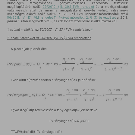
különleges támogatásának igénybevételéhez kapcsolódó feltételek
megállapításáról szóló
29/2010. (III. 30.) FVM rendelet
és a mezőgazdasági
vállalkozások által de minimis támogatásként igénybe vehető intézményi
kezességvállalásról szóló 50/2007. (VI. 27.) FVM rendelet módosításáról szóló
56/2011. (VI. 17.) VM rendelet 11. §-ával módosított 2. § (1) bekezdését
a 2011.
január 1. után megkötött hitel-, és kölcsönszerződésekre is alkalmazni kell.
31
1. számú melléklet az 50/2007. (VI. 27.) FVM rendelethez
2. számú melléklet az 50/2007. (VI. 27.) FVM rendelethez
A piaci díjak jelenértéke:
Évenkénti díjfizetés esetén a tényleges díjak jelenértéke:
Egyösszegű díjfizetés esetén a tényleges díjak jelenértéke:
PV(tényleges díj)=Q
×GDE
1
TT=PV(piaci díj)–PV(tényleges díj)