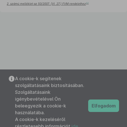
32
2. számú melléklet az 50/2007. (VI. 27.) FVM rendelethez
A cookie-k segítenek
szolgáltatásaink biztosításában.
Szolgáltatásaink
igénybevételével Ön
beleegyezik a cookie-k
Elfogadom
használatába.
A cookie-k kezeléséről
részletesebb információt
ide