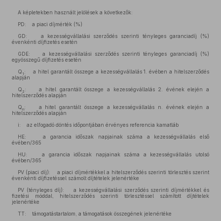
A képletekben használt jelölések a következők:
PD: a piaci díjmérték (%)
GD: a kezességvállalási szerződés szerinti tényleges garanciadíj (%)
évenkénti díjfizetés esetén
GDE: a kezességvállalási szerződés szerinti tényleges garanciadíj (%)
egyösszegű díjfizetés esetén
Q
: a hitel garantált összege a kezességvállalás 1. évében a hitelszerződés
1
alapján
Q
: a hitel garantált összege a kezességvállalás 2. évének elején a
2
hitelszerződés alapján
Q
: a hitel garantált összege a kezességvállalás n. évének elején a
n
hitelszerződés alapján
i: az elfogadó döntés időpontjában érvényes referencia kamatláb
HE: a garancia időszak napjainak száma a kezességvállalás első
évében/365
HU: a garancia időszak napjainak száma a kezességvállalás utolsó
évében/365
PV (piaci díj): a piaci díjmértékkel a hitelszerződés szerinti törlesztés szerint
évenkénti díjfizetéssel számolt díjtételek jelenértéke
PV (tényleges díj): a kezességvállalási szerződés szerinti díjmértékkel és
fizetési móddal, hitelszerződés szerinti törlesztéssel számított díjtételek
jelenértéke
TT: támogatástartalom, a támogatások összegének jelenértéke