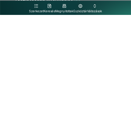
kattintva olvashat.
Szerkezet
Keresés
Megnyitottak
Eszköztár
Változások
Kapcsolat
Felhasználási feltételek
PDF
Akadálymentesítési nyilatkozat
Adatkezelési tájékoztató