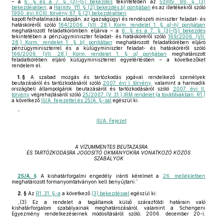
– a
6. § és a 7. § (3)–(5) bekezdés
tekintetében az
Szmtv. 86. § (3)
bekezdésében
, a
Harmtv. 111. § (2) bekezdés
b)
pontjában
és az illetékekről szóló
1990. évi XCIII. törvény 67. § (2) bekezdésében
kapott felhatalmazás alapján, az igazságügyi és rendészeti miniszter feladat- és
hatásköréről szóló
164/2006. (VII. 28.) Korm. rendelet 1. §
g)–h)
pontjában
meghatározott feladatkörömben eljárva – a
6. § és a 7. § (3)–(5) bekezdés
tekintetében a pénzügyminiszter feladat- és hatásköréről szóló
169/2006. (VII.
28.) Korm. rendelet 1. §
b)
pontjában
meghatározott feladatkörében eljáró
pénzügyminiszterrel és a külügyminiszter feladat- és hatásköréről szóló
166/2006. (VII. 28.) Korm. rendelet 1. §
a)
pontjában
meghatározott
feladatkörében eljáró külügyminiszterrel egyetértésben – a következőket
rendelem el:
1. §
A szabad mozgás és tartózkodás jogával rendelkező személyek
beutazásáról és tartózkodásáról szóló
2007. évi I. törvény
, valamint a harmadik
országbeli állampolgárok beutazásáról és tartózkodásáról szóló
2007. évi II.
törvény
végrehajtásáról szóló
25/2007. (V. 31.) IRM rendelet (a továbbiakban: R1.)
a következő
III/A. fejezettel és 25/A. §-sal
egészül ki:
„
III/A. Fejezet
A VÍZUMMENTES BEUTAZÁSRA
ÉS TARTÓZKODÁSRA JOGOSÍTÓ OKMÁNYOKRA VONATKOZÓ KÖZÖS
SZABÁLYOK
25/A. §
A kishatárforgalmi engedély iránti kérelmet a
26. mellékletben
meghatározott formanyomtatványon kell benyújtani.”
2. §
Az
R1. 31. §-a
a következő
(3) bekezdéssel
egészül ki:
„(3) Ez a rendelet a tagállamok külső szárazföldi határain való
kishatárforgalom szabályainak meghatározásáról, valamint a Schengeni
Egyezmény rendelkezéseinek módosításáról szóló, 2006. december 20-i,