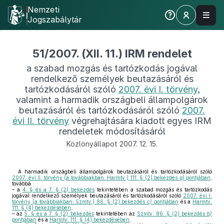
Nemzeti
Jogszabálytár
51/2007. (XII. 11.) IRM rendelet
a szabad mozgás és tartózkodás jogával
rendelkező személyek beutazásáról és
tartózkodásáról szóló
2007. évi I. törvény
,
valamint a harmadik országbeli állampolgárok
beutazásáról és tartózkodásáról szóló
2007.
évi II. törvény
végrehajtására kiadott egyes IRM
rendeletek módosításáról
Közlönyállapot 2007. 12. 15.
A harmadik országbeli állampolgárok beutazásáról és tartózkodásáról szóló
2007. évi II. törvény (a továbbiakban: Harmtv.) 111. § (2) bekezdés
a)
pontjában
,
továbbá
– a
4. § és a 7. § (2) bekezdés
tekintetében a szabad mozgás és tartózkodás
jogával rendelkező személyek beutazásáról és tartózkodásáról szóló
2007. évi I.
törvény (a továbbiakban: Szmtv.) 86. § (2) bekezdés
c)
pontjában
és a
Harmtv.
111. § (4) bekezdésében
,
– az
5. § és a 7. § (2) bekezdés
tekintetében az
Szmtv. 86. § (2) bekezdés
b)
pontjában
és a
Harmtv. 111. § (4) bekezdésében
,