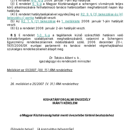
(2)
E rendelet
4–5. §-a
2008. január 1-jén lép hatályba.
(3)
E rendelet
6. §-a
a Magyar Köztársaságot a schengeni vívmányok teljes
körű alkalmazására felhatalmazó tanácsi határozatban meghatározott napon lép
hatályba.
(4)
E rendelet hatálybalépésével egyidejűleg az
R2. 9. § (3) bekezdése és (4)
bekezdés
c)
pontja
hatályát veszti.
(5)
Az
R2. 1. § (2) bekezdése
és
1. melléklete
2008. január 1-jén hatályát
veszti.
(6)
Ez a rendelet 2008. január 2-án hatályát veszti.
8. §
E rendelet
1–3. §-a
a tagállamok külső szárazföldi határain való
kishatárforgalom szabályainak meghatározásáról, valamint a Schengeni
Egyezmény rendelkezéseinek módosításáról szóló, 2006. december 20-i,
1931/2006/EK európai parlamenti és tanácsi rendelet végrehajtásához
szükséges rendelkezéseket állapít meg.
Dr. Takács Albert
s. k.,
igazságügyi és rendészeti miniszter
Melléklet az 51/2007. (XII. 11.) IRM rendelethez
„
26. melléklet a 25/2007. (V. 31.) IRM rendelethez
KISHATÁRFORGALMI ENGEDÉLY
IRÁNTI KÉRELEM
a Magyar Köztársaság határ menti övezetébe történő beutazáshoz
(Fénykép helye) (A konzulátus bélyegzője)