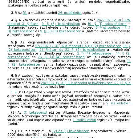
1931/2006/EK európai parlamenti és tanácsi rendelet végrehajtásához
szükséges rendelkezéseket állapít meg.”
3. §
Az
R1.
a
melléklet
szerinti
26. melléklettel
egészül ki.
4. §
A kitoloncolás végrehajtásának szabályairól szóló
26/2007. (V. 31.) IRM
rendelet 3. §-ában
,
9. § (8) bekezdésében
és
10. § (1) bekezdésében
a
„Határőrség” szövegrész helyébe a „Rendőrség” szöveg,
5. §
a)
pontjában, 7. §
(1) bekezdésében
és
9. § (5)–(6) bekezdésében
a „határőr” szövegrész helyébe
a „rendőr” szöveg lép.
5. §
Az idegenrendészeti eljárásban elrendelt őrizet végrehajtásának
szabályairól szóló
27/2007. (V. 31.) IRM rendelet 1. § (1)–(2) bekezdésében
,
18. §
(2) bekezdésében
,
21. §-ában és 23. § (2) bekezdésében
a „Határőrség”
szövegrész helyébe a „Rendőrség” szöveg,
2. § (4) bekezdésében
,
14. § (2)
bekezdésében
és
26. § (3)–(4) bekezdésében
az „a Határőrség országos
parancsnoka” szövegrész helyébe az „az országos rendőrfőkapitány” szöveg,
11.
§ (2) bekezdésében
az „a határőr-igazgatóság igazgatójához” szövegrész
helyébe az „az illetékes megyei (fővárosi) rendőrfőkapitányhoz” szöveg lép.
6. §
A szabad mozgás és tartózkodás jogával rendelkező személyek, valamint
a harmadik országbeli állampolgárok beutazásával és tartózkodásával kapcsolatos
eljárások díjáról szóló
28/2007. (V. 31.) IRM rendelet (a továbbiakban: R2.) 1. §-a
helyébe a következő rendelkezés lép:
1. §
„(1) Ha jogszabály vagy nemzetközi szerződés másként nem rendelkezik,
a szabad mozgás és tartózkodás jogával rendelkező személyek, valamint a
harmadik országbeli állampolgárok beutazásával és tartózkodásával kapcsolatos
eljárásért az e rendeletben meghatározott szabályok szerint a
2. mellékletben
foglalt vízumdíjat vagy igazgatási szolgáltatási díjat kell fizetni.
(2) Az
(1) bekezdéstől
eltérően Albánia, Bosznia-Hercegovina, Macedónia,
Moldova, Montenegró, Szerbia és Ukrajna állampolgárainak a beutazásukkal és
tartózkodásukkal kapcsolatos eljárásért az
1. mellékletben
foglalt vízumdíjat kell
fizetni.”
7. §
(1)
Ez a rendelet – a
(2) és (3) bekezdésben
meghatározott kivétellel –
2007. december 15-én lép hatályba.