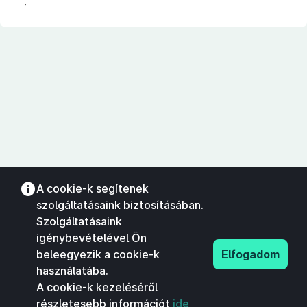
”
A cookie-k segítenek
szolgáltatásaink biztosításában.
Szolgáltatásaink
igénybevételével Ön
beleegyezik a cookie-k
Elfogadom
használatába.
A cookie-k kezeléséről
részletesebb információt
ide