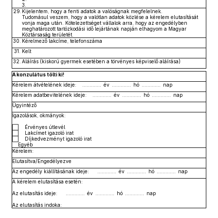
3.
29.
Kijelentem, hogy a fenti adatok a valóságnak megfelelnek.
Tudomásul veszem, hogy a valótlan adatok közlése a kérelem elutasítását
vonja maga után. Kötelezettséget vállalok arra, hogy az engedélyben
meghatározott tartózkodási idő lejártának napján elhagyom a Magyar
Köztársaság területét.
30.
Kérelmező lakcíme, telefonszáma
31.
Kelt
32.
Aláírás (kiskorú gyermek esetében a törvényes képviselő aláírása)
A konzulátus tölti ki!
Kérelem átvételének ideje: ............. év ............. hó ............. nap
Kérelem adatbevitelének ideje: ............. év ............. hó ............. nap
Ügyintéző
Igazolások, okmányok:
⬜ Érvényes útlevél
⬜ Lakcímet igazoló irat
⬜ Díjkedvezményt igazoló irat
Egyéb
Kérelem:
Elutasítva/Engedélyezve
Az engedély kiállításának ideje: ............. év ............. hó ............. nap
A kérelem elutasítása esetén:
Az elutasítás ideje: ............. év ............. hó ............. nap
Az elutasítás indoka: