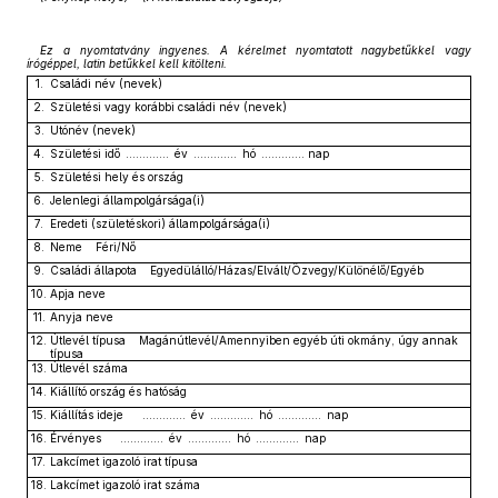
Ez a nyomtatvány ingyenes. A kérelmet nyomtatott nagybetűkkel vagy
írógéppel, latin betűkkel kell kitölteni.
1.
Családi név (nevek)
2.
Születési vagy korábbi családi név (nevek)
3.
Utónév (nevek)
4.
Születési idő ............. év ............. hó ............. nap
5.
Születési hely és ország
6.
Jelenlegi állampolgársága(i)
7.
Eredeti (születéskori) állampolgársága(i)
8.
Neme Féri/Nő
9.
Családi állapota Egyedülálló/Házas/Elvált/Özvegy/Különélő/Egyéb
10.
Apja neve
11.
Anyja neve
12.
Útlevél típusa Magánútlevél/Amennyiben egyéb úti okmány, úgy annak
típusa
13.
Útlevél száma
14.
Kiállító ország és hatóság
15.
Kiállítás ideje ............. év ............. hó ............. nap
16.
Érvényes ............. év ............. hó ............. nap
17.
Lakcímet igazoló irat típusa
18.
Lakcímet igazoló irat száma