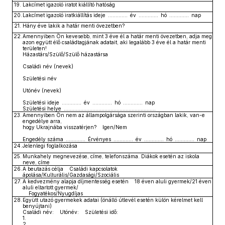
19.
Lakcímet igazoló iratot kiállító hatóság
20.
Lakcímet igazoló iratkiállítás ideje ............. év ............. hó ............. nap
21.
Hány éve lakik a határ menti övezetben?
22.
Amennyiben Ön kevesebb, mint 3 éve él a határ menti övezetben, adja meg
azon együtt élő családtagjának adatait, aki legalább 3 éve él a határ menti
területen!
Házastárs/Szülő/Szülő házastársa
Családi név (nevek)
Születési név
Utónév (nevek)
Születési ideje ............. év ............. hó ............. nap
Születési helye .............................................................
23.
Amennyiben Ön nem az állampolgársága szerinti országban lakik, van-e
engedélye arra,
hogy Ukrajnába visszatérjen? Igen/Nem
Engedély száma ............. Érvényes ............. év ............. hó ............. nap
24.
Jelenlegi foglalkozása
25.
Munkahely megnevezése, címe, telefonszáma. Diákok esetén az iskola
neve, címe
26.
A beutazás célja Családi kapcsolatok
ápolása/Kulturális/Gazdasági/Szociális
27.
A kedvezmény alapja díjmentesség esetén 18 éven aluli gyermek/21 éven
aluli eltartott gyermek/
Fogyatékos/Nyugdíjas
28.
Együtt utazó gyermekek adatai (önálló útlevél esetén külön kérelmet kell
benyújtani)
Családi név: Utónév: Születési idő:
1.
2.