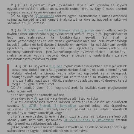
2. §
(1)
Az ügyvéd az ügyet ügyszámmal látja el. Az ügyszám az ügyvéd
egyedi azonosítására alkalmas azonosító száma törve az ügy érkezés szerinti
számával és az érkezés évszámával.
(2)
Az ügyvéd
(1) bekezdés
szerinti egyedi azonosításra alkalmas azonosító
száma az ügyvéd területi kamarájának sorszáma törve az ügyvéd anyakönyvi
számával és „Ü” jelzéssel.
3. §
Az
Üt. 27/B. §-a (1) bekezdésének
a)
és
b)
pontja
szerinti ellenőrzés (a
továbbiakban: ellenőrzés) a jognyilatkozatot tevő fél vagy a fél jognyilatkozatot
tevő meghatalmazottja (a továbbiakban együtt: fél) által a
személyazonosságának és lakcímének igazolására alkalmas, bemutatott hatósági
igazolványában és tartózkodásra jogosító okmányában (a továbbiakban együtt:
igazolvány) szereplő adatok, és az igazolvány személyiadat- és
lakcímnyilvántartásban, járművezetőiengedély-nyilvántartásban, útiokmány-
nyilvántartásban vagy a központi idegenrendészeti nyilvántartásban szereplő
adatainak összevetésével történik.
2
4. §
(1)
Az ügyvéd a
3. §-ban
foglalt nyilvántartásokban szereplő adatok
beszerzése érdekében a Belügyminisztérium által működtetett, a Kormányzati
Portálon elérhető, a bírósági végrehajtók, az ügyvédek és a közjegyzők
adatigénylését támogató informatikai keretrendszer (a továbbiakban: JÜB
rendszer) alkalmazásával kitöltött elektronikus adatlap megküldésével keresi
meg a Belügyminisztériumot.
(2)
Az adatigénylés iránti megkeresésnek (a továbbiakban: megkeresés)
tartalmaznia kell:
a)
az adatigénylés azonosító számát,
b)
az ügyvéd –
Üt.
szerinti – elektronikus aláírását, továbbá
c)
a fél ellenőrzéshez történő írásbeli hozzájárulása esetén az ellenőrzött
személy
Üt. 27/B. §-ának (5) bekezdése
szerinti adatai ellenőrzéséhez
szükséges természetes személyazonosító adatait és az általa bemutatott
igazolvány okmányazonosítóját, vagy
d)
a fél ellenőrzéshez történő írásbeli hozzájárulása hiányában az ellenőrzött
személy által bemutatott igazolvány
Üt. 27/B. §-ának (6) bekezdése
szerinti
ellenőrzéséhez szükséges adatokat.
(3)
Az adatigénylés azonosító száma a következő: az ellenőrzéssel érintett ügy
száma törve az ügyben történő ellenőrzés sorszámával.