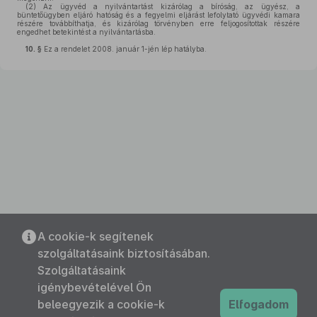
(2)
Az ügyvéd a nyilvántartást kizárólag a bíróság, az ügyész, a
büntetőügyben eljáró hatóság és a fegyelmi eljárást lefolytató ügyvédi kamara
részére továbbíthatja, és kizárólag törvényben erre feljogosítottak részére
engedhet betekintést a nyilvántartásba.
10. §
Ez a rendelet 2008. január 1-jén lép hatályba.
A cookie-k segítenek
szolgáltatásaink biztosításában.
Szolgáltatásaink
igénybevételével Ön
beleegyezik a cookie-k
Elfogadom