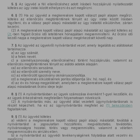
5. §
Az ügyvéd a fél ellenőrzéshez adott írásbeli hozzájáruló nyilatkozatát
köteles az ügy iratai között elhelyezni és azt megőrizni.
6. §
(1)
Ha az ügyvéd a megkeresésre kapott választ papír alapon megőrzi,
köteles az ellenőrzés megtörténtének tényét az ügy iratai között írásban
rögzíteni, és a válasz papír alapú másolatát az ügy irataitól elkülönítve, zártan
kezelni.
(2)
A megkeresésre kapott válasz papír alapú másolatát az ügyvéd köteles az
Üt.
-ben foglalt őrzési idő leteltének hónapjában megsemmisíteni. Az őrzési idő
kezdő napja a megkeresésre kapott válasz megérkezését követő nap.
7. §
Az ügyvéd az ügyekről nyilvántartást vezet, amely legalább az alábbiakat
tartalmazza:
a)
az ügy számát,
b)
a felek nevét,
c)
a személyazonosság ellenőrzéséhez történt hozzájárulás, valamint az
ellenőrzés megtörténtének tényét az alábbi adatok alapján:
ca)
az ellenőrzés sorszáma,
cb)
az ellenőrzött személy neve,
cc)
az ellenőrzött igazolvány okmányazonosítója,
cd)
a megkeresés elküldésének pontos időpontja (év, hó, nap), és
d)
az év és hónap megjelölését, amelyben a megkeresésre kapott válasz papír
alapú másolatának őrzési ideje lejár.
8. §
(1)
A nyilvántartásban az ügyek számozása évenként 1-gyel kezdődik, és
az ügyek érkezésének megfelelően folyamatosan növekszik.
(2)
A nyilvántartás más, az ügyvéd által vezetett ügynyilvántartásnak is
részét képezheti, ha ez az ügynyilvántartás megfelel az
(1) bekezdésben
foglaltaknak.
9. §
(1)
Az ügyvéd köteles
a)
védeni a megkeresésre kapott válasz papír alapú másolatát, továbbá a
nyilvántartást a jogosulatlan hozzáférés, megváltoztatás, továbbítás,
nyilvánosságra hozatal, törlés vagy megsemmisítés, valamint a véletlen
megsemmisülés és sérülés ellen,
b)
a nyilvántartást az ügyvédi tevékenységének folytatása alatt vezetni és
megőrizni.