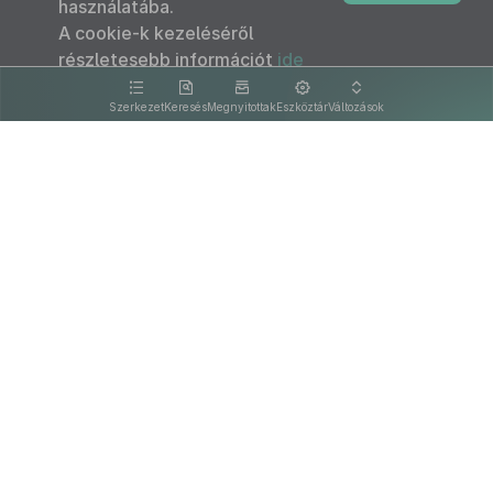
használatába.
A cookie-k kezeléséről
részletesebb információt
ide
kattintva olvashat.
Szerkezet
Keresés
Megnyitottak
Eszköztár
Változások
Kapcsolat
Felhasználási feltételek
PDF