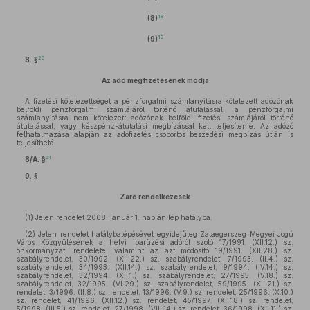
18
(8)
19
(9)
20
8. §
Az adó megfizetésének módja
A fizetési kötelezettséget a pénzforgalmi számlanyitásra kötelezett adózónak
belföldi pénzforgalmi számlájáról történő átutalással, a pénzforgalmi
számlanyitásra nem kötelezett adózónak belföldi fizetési számlájáról történő
átutalással, vagy készpénz-átutalási megbízással kell teljesítenie. Az adózó
felhatalmazása alapján az adófizetés csoportos beszedési megbízás útján is
teljesíthető.
21
8/A. §
9. §
Záró rendelkezések
(1)
Jelen rendelet 2008. január 1. napján lép hatályba.
(2)
Jelen rendelet hatálybalépésével egyidejűleg Zalaegerszeg Megyei Jogú
Város Közgyűlésének a helyi iparűzési adóról szóló 17/1991. (XII.12.) sz.
önkormányzati rendelete, valamint az azt módosító 19/1991. (XII.28.) sz.
szabályrendelet, 30/1992. (XII.22.) sz. szabályrendelet, 7/1993. (II.4.) sz.
szabályrendelet, 34/1993. (XII.14.) sz. szabályrendelet, 9/1994. (IV.14.) sz.
szabályrendelet, 32/1994. (XII.1.) sz. szabályrendelet, 27/1995. (V.18.) sz.
szabályrendelet, 32/1995. (VI.29.) sz. szabályrendelet, 59/1995. (XII.21.) sz.
rendelet, 3/1996. (II.8.) sz. rendelet, 13/1996. (V.9.) sz. rendelet, 25/1996. (X.10.)
sz. rendelet, 41/1996. (XII.12.) sz. rendelet, 45/1997. (XII.18.) sz. rendelet,
5/1998. (III.5.) sz. rendelet, 27/1998. (VIII.14.) sz. rendelet, 36/1998. (XII.11.) sz.