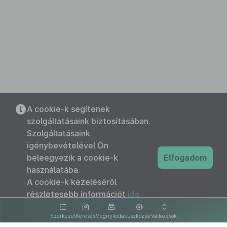
A cookie-k segítenek
szolgáltatásaink biztosításában.
Szolgáltatásaink
igénybevételével Ön
beleegyezik a cookie-k
Elfogadom
használatába.
A cookie-k kezeléséről
részletesebb információt
ide
kattintva olvashat.
Szerkezet
Keresés
Megnyitottak
Eszköztár
Változások