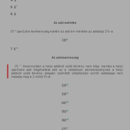
4. §
7
5. §
6. §
Az adó mértéke
8
(1)
Iparűzési tevékenység esetén az adó évi mértéke az adóalap 2%-a.
9
(2)
10
7. §
Az adómentesség
11
(1)
Amennyiben a helyi adókról szóló törvény nem tiltja, mentes a helyi
iparűzési adó megfizetése alól az a vállalkozó, akinek/amelynek a helyi
adókról szóló törvény alapján számított vállalkozási szintű adóalapja nem
haladja meg a 2 millió Ft-ot.
12
(2)
13
(3)
14
(4)
15
(5)
16
(6)
17
(7)