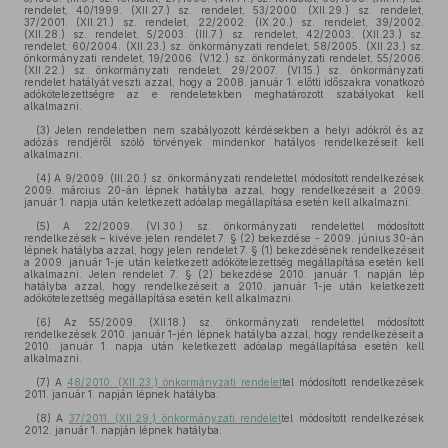
rendelet, 40/1999. (XII.27.) sz. rendelet, 53/2000. (XII.29.) sz. rendelet,
37/2001. (XII.21.) sz. rendelet, 22/2002. (IX.20.) sz. rendelet, 39/2002.
(XII.28.) sz. rendelet, 5/2003. (III.7.) sz. rendelet, 42/2003. (XII.23.) sz.
rendelet, 60/2004. (XII.23.) sz. önkormányzati rendelet, 58/2005. (XII.23.) sz.
önkormányzati rendelet, 19/2006. (V.12.) sz. önkormányzati rendelet, 55/2006.
(XII.22.) sz. önkormányzati rendelet, 29/2007. (VI.15.) sz. önkormányzati
rendelet hatályát veszti azzal, hogy a 2008. január 1. előtti időszakra vonatkozó
adókötelezettségre az e rendeletekben meghatározott szabályokat kell
alkalmazni.
(3)
Jelen rendeletben nem szabályozott kérdésekben a helyi adókról és az
adózás rendjéről szóló törvények mindenkor hatályos rendelkezéseit kell
alkalmazni.
(4)
A 9/2009. (III.20.) sz. önkormányzati rendelettel módosított rendelkezések
2009. március 20-án lépnek hatályba azzal, hogy rendelkezéseit a 2009.
január 1. napja után keletkezett adóalap megállapítása esetén kell alkalmazni.
(5)
A 22/2009. (VI.30.) sz. önkormányzati rendelettel módosított
rendelkezések – kivéve jelen rendelet 7. § (2) bekezdése - 2009. június 30-án
lépnek hatályba azzal, hogy jelen rendelet 7. § (1) bekezdésének rendelkezéseit
a 2009. január 1-je után keletkezett adókötelezettség megállapítása esetén kell
alkalmazni. Jelen rendelet 7. § (2) bekezdése 2010. január 1. napján lép
hatályba azzal, hogy rendelkezéseit a 2010. január 1-je után keletkezett
adókötelezettség megállapítása esetén kell alkalmazni.
(6)
Az 55/2009. (XII.18.) sz. önkormányzati rendelettel módosított
rendelkezések 2010. január 1-jén lépnek hatályba azzal, hogy rendelkezéseit a
2010. január 1. napja után keletkezett adóalap megállapítása esetén kell
alkalmazni.
(7)
A
48/2010. (XII.23.) önkormányzati rendelet
tel módosított rendelkezések
2011. január 1. napján lépnek hatályba.
(8)
A
37/2011. (XII.29.) önkormányzati rendelet
tel módosított rendelkezések
2012. január 1. napján lépnek hatályba.