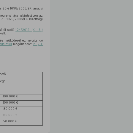
er 20-i 1698/2005/EK tanácsi
 végrehajtása tekintetében az
 7-i 1975/2006/EK bizottsági
sáról szóló
124/2012. (XII. 6.)
ell.
z és működéséhez nyújtandó
delettel
megállapított
2. § 1.
hető
zege
100 000 €
100 000 €
80 000 €
60 000 €
50 000 €