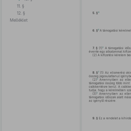
11. §
12. §
4
5. §
Melléklet
5
6. §
A támogatási kérelmek
6
7. §
(1)
A támogatási idős
évente egy alkalommal kifizet
(2)
A kifizetési kérelem b
7
8. §
(1)
Az elismerési okir
összeg jogosulatlanul igényb
8
(2)
Amennyiben az ellenőr
támogatási összeg több mint 
csökkentésre kerül. A csökke
tudja, hogy a kérelmében sze
9
(3)
Amennyiben az ellenőr
támogatási időszak alatt más
az igénylő részére.
9. §
Ez a rendelet a kihird