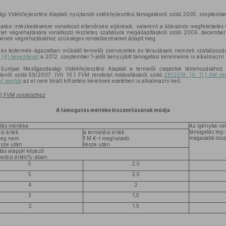
i Vidékfejlesztési Alapból nyújtandó vidékfejlesztési támogatásról szóló 2005. szeptemb
atási intézkedésekre vonatkozó ellenőrzési eljárások, valamint a kölcsönös megfeleltetés
et végrehajtására vonatkozó részletes szabályok megállapításáról szóló 2006. december
ésének végrehajtásához szükséges rendelkezéseket állapít meg.
- és tejtermék-ágazatban működő termelői szervezetek és társulásaik nemzeti szabályozá
§ (4) bekezdését
a 2012. szeptember 1-jétől benyújtott támogatási kérelmekre is alkalmazni k
Európai Mezőgazdasági Vidékfejlesztési Alapból a termelői csoportok létrehozásáho
eleiről szóló 59/2007. (VII. 10.) FVM rendelet módosításáról szóló
29/2018. (X. 11.) AM ren
b)
pontját
az el nem bírált kifizetési kérelmek esetében is alkalmazni kell.
0.) FVM rendelethez
A támogatás mértéke kiszámításának módja
tás mértéke
Az igénybe ve
támogatás leg-
si érték
a termelési érték
magasabb öss
meg nem
1 M €-t meghaladó
észe után
része után
tás alapját képező
melési érték%-ában
5
2,5
5
2,5
4
2
3
1,5
2
1,5