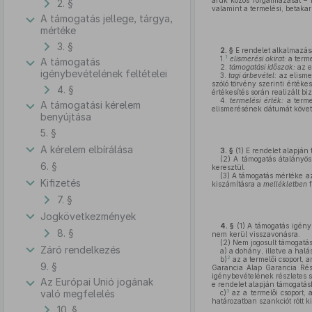
áruk közös forgalmazását – id
2. §
valamint a termelési, betakar
A támogatás jellege, tárgya,
mértéke
3. §
2. §
E rendelet alkalmazás
1
1.
elismerési okirat:
a terme
A támogatás
2.
támogatási időszak:
az el
igénybevételének feltételei
3.
tagi árbevétel:
az elisme
szóló törvény szerinti értéke
4. §
értékesítés során realizált bi
4.
termelési érték:
a termel
A támogatási kérelem
elismerésének dátumát követőe
benyújtása
5. §
A kérelem elbírálása
3. §
(1)
E rendelet alapján 
(2)
A támogatás átalányöss
6. §
keresztül.
(3)
A támogatás mértéke az 
Kifizetés
kiszámításra a
mellékletben
f
7. §
Jogkövetkezmények
4. §
(1)
A támogatás igénybe
8. §
nem kerül visszavonásra.
(2)
Nem jogosult támogatá
Záró rendelkezés
a)
a dohány, illetve a halás
2
b)
az a termelői csoport, 
9. §
Garancia Alap Garancia Rész
igénybevételének részletes s
Az Európai Unió jogának
e rendelet alapján támogatás
3
való megfelelés
c)
az a termelői csoport,
határozatban szankciót rótt ki
10. §