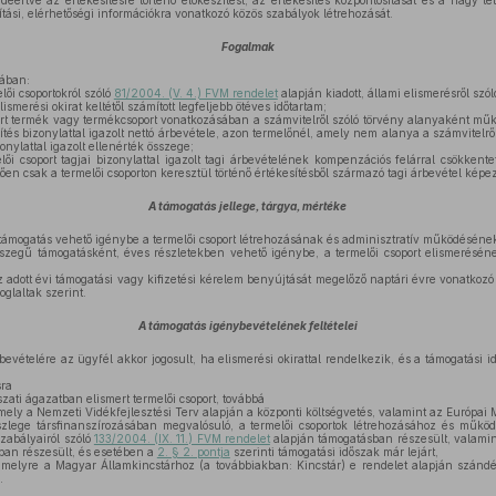
eértve az értékesítésre történő előkészítést, az értékesítés központosítását és a nagy tét
ítási, elérhetőségi információkra vonatkozó közös szabályok létrehozását.
Fogalmak
ában:
lői csoportokról szóló
81/2004. (V. 4.) FVM rendelet
alapján kiadott, állami elismerésről szól
ismerési okirat keltétől számított legfeljebb ötéves időtartam;
rt termék vagy termékcsoport vonatkozásában a számvitelről szóló törvény alanyaként műk
sítés bizonylattal igazolt nettó árbevétele, azon termelőnél, amely nem alanya a számvitelrő
zonylattal igazolt ellenérték összege;
ői csoport tagjai bizonylattal igazolt tagi árbevételének kompenzációs felárral csökkentet
n csak a termelői csoporton keresztül történő értékesítésből származó tagi árbevétel képez
A támogatás jellege, tárgya, mértéke
támogatás vehető igénybe a termelői csoport létrehozásának és adminisztratív működésének
zegű támogatásként, éves részletekben vehető igénybe, a termelői csoport elismeréséne
adott évi támogatási vagy kifizetési kérelem benyújtását megelőző naptári évre vonatkozó 
oglaltak szerint.
A támogatás igénybevételének feltételei
vételére az ügyfél akkor jogosult, ha elismerési okirattal rendelkezik, és a támogatási id
sra
zati ágazatban elismert termelői csoport, továbbá
amely a Nemzeti Vidékfejlesztési Terv alapján a központi költségvetés, valamint az Európai
lege társfinanszírozásában megvalósuló, a termelői csoportok létrehozásához és működ
zabályairól szóló
133/2004. (IX. 11.) FVM rendelet
alapján támogatásban részesült, valamint
ban részesült, és esetében a
2. § 2. pontja
szerinti támogatási időszak már lejárt,
 amelyre a Magyar Államkincstárhoz (a továbbiakban: Kincstár) e rendelet alapján szándé
.