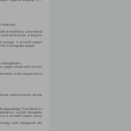
elben vásárlók ellátását is –,
ó határozat;
ödő termelőnél a számvitelről
l szóló törvénynek, a tárgyévi
t összege. A termelői csoport
heti a támogatás alapját.
 elősegítésére.
k napját követő első öt éven
termelési érték alapján kerül
őszak alatt elismerési okirata
 Mezőgazdasági Orientációs és
tetéséhez nyújtott támogatás
 az a termelői csoport, amely
kosság miatt véglegessé vált