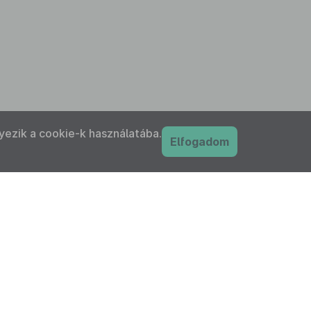
yezik a cookie-k használatába.
Elfogadom
PDF
nyilatkozat
Adatkezelési tájékoztató
IFK Magyar Közlönykiadó és Igazságügyi