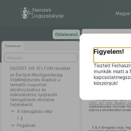
Nemzeti
Magyar 
Jogszabálytár
Ugrás
Oldalmenü
a
tartalomra
Szerkezet
Figyelem!
Tisztelt Felhasz
59/2007. (VII. 10.) FVM rendelet
az Európai
munkák miatt a 
létrehozásáho
az Európai Mezőgazdasági
kapcsolatmegsza
Vidékfejlesztési Alapból a
köszönjük!
termelői csoportok
létrehozásához és
működéséhez nyújtandó
támogatások részletes
A mezőgazdasági, agrár-vi
2007. évi XVII. törvény (
feltételeiről
vidékfejlesztési miniszter fe
eljárva a következőket rende
A támogatás célja
1. §
Fogalmak
1. §
A támogatás célja, hog