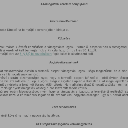
A támogatási kérelem benyújtása
A kérelem elbírálása
et a Kincstár a benyújtás sorrendjében bírálja el.
Kifizetés
zak második évétől kezdődően a támogatásra jogosult termelői csoportoknak a támogatás
ési kérelmet kell benyújtaniuk a Kincstárhoz, június 1. és 30. között.
enyújtására az
5. § (2) bekezdésében
foglaltakat is alkalmazni kell.
Jogkövetkezmények
at visszavonása esetén a termelői csoport támogatási jogosultsága megszűnik, és a már k
e vett támogatásnak minősül.
zés során bizonyosságot nyer, hogy a termelői csoport kifizetési – első évben támog
három százalékkal túllépi a jogosultsági vizsgálat alapján a Kincstár által megállapított ö
ntés mértéke a fenti két összeg különbözete. Nem alkalmazható támogatáscsökkentés, ha a
replő igényelt támogatási összeg hibás kiszámításában vétlen.
zés során bizonyosságot nyer, hogy a támogatásra jogosult a termékértékesítésből sz
odszor közöl a kérelmében legalább tíz százalékkal nagyobb összeget, úgy a Kincstár ado
Záró rendelkezés
etését követő harmadik napon lép hatályba.
Az Európai Unió jogának való megfelelés