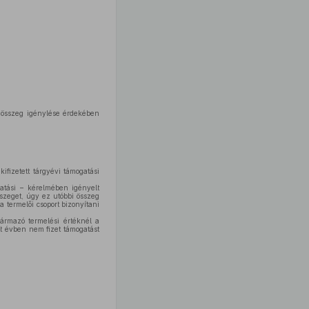
i összeg igénylése érdekében
ifizetett tárgyévi támogatási
atási – kérelmében igényelt
sszeget, úgy ez utóbbi összeg
 termelői csoport bizonyítani
ármazó termelési értéknél a
tt évben nem fizet támogatást