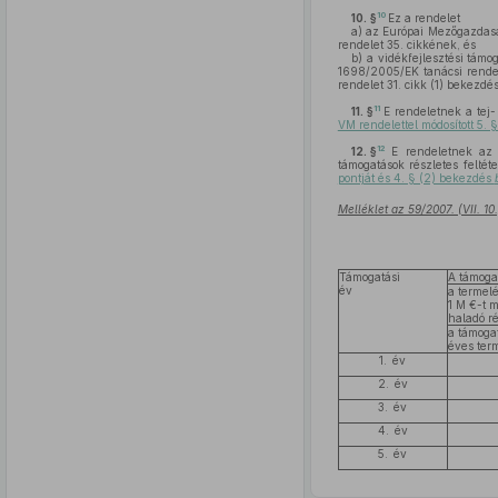
10
10. §
Ez a rendelet
a)
az Európai Mezőgazdaság
rendelet 35. cikkének, és
b)
a vidékfejlesztési támog
1698/2005/EK tanácsi rendel
rendelet 31. cikk (1) bekezd
11
11. §
E rendeletnek a tej
VM rendelettel módosított 5. 
12
12. §
E rendeletnek az 
támogatások részletes feltét
pontját és 4. § (2) bekezdés
Melléklet az 59/2007. (VII. 1
Támogatási
A támoga
év
a termelé
1 M €-t 
haladó r
a támoga
éves ter
1. év
2. év
3. év
4. év
5. év