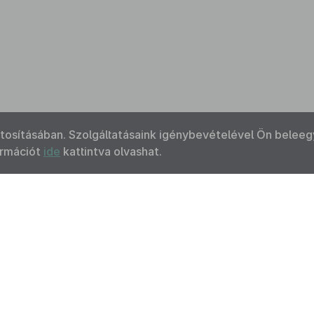
ztosításában. Szolgáltatásaink igénybevételével Ön beleeg
ormációt
ide
kattintva olvashat.
Kapcsolat
Felhasználási feltételek
Akadálymentesítési 
 Nemzeti Jogszabálytárban elérhető szövegek tekintetében az MK