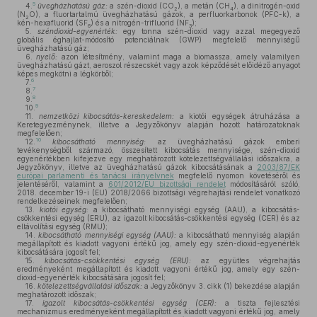
5
4.
üvegházhatású gáz:
a szén-dioxid (CO
), a metán (CH
), a dinitrogén-oxid
2
4
(N
O), a fluortartalmú üvegházhatású gázok, a perfluorkarbonok (PFC-k), a
2
kén-hexafluorid (SF
) és a nitrogén-trifluorid (NF
);
6
3
5.
széndioxid-egyenérték:
egy tonna szén-dioxid vagy azzal megegyező
globális éghajlat-módosító potenciálnak (GWP) megfelelő mennyiségű
üvegházhatású gáz;
6.
nyelő:
azon létesítmény, valamint maga a biomassza, amely valamilyen
üvegházhatású gázt, aeroszol részecskét vagy azok képződését előidéző anyagot
képes megkötni a légkörből;
6
7.
7
8.
8
9.
9
10.
11.
nemzetközi kibocsátás-kereskedelem:
a kiotói egységek átruházása a
Keretegyezménynek, illetve a Jegyzőkönyv alapján hozott határozatoknak
megfelelően;
10
12.
kibocsátható mennyiség:
az üvegházhatású gázok emberi
tevékenységből származó, összesített kibocsátás mennyisége, szén-dioxid
egyenértékben kifejezve egy meghatározott kötelezettségvállalási időszakra, a
Jegyzőkönyv, illetve az üvegházhatású gázok kibocsátásának a
2003/87/EK
európai parlamenti és tanácsi irányelvnek
megfelelő nyomon követéséről és
jelentéséről, valamint a
601/2012/EU bizottsági rendelet
módosításáról szóló,
2018. december 19-i (EU) 2018/2066 bizottsági végrehajtási rendelet vonatkozó
rendelkezéseinek megfelelően;
13.
kiotói egység:
a kibocsátható mennyiségi egység (AAU), a kibocsátás-
csökkentési egység (ERU), az igazolt kibocsátás-csökkentési egység (CER) és az
eltávolítási egység (RMU);
14.
kibocsátható mennyiségi egység (AAU):
a kibocsátható mennyiség alapján
megállapított és kiadott vagyoni értékű jog, amely egy szén-dioxid-egyenérték
kibocsátására jogosít fel;
15.
kibocsátás-csökkentési egység (ERU):
az együttes végrehajtás
eredményeként megállapított és kiadott vagyoni értékű jog, amely egy szén-
dioxid-egyenérték kibocsátására jogosít fel;
16.
kötelezettségvállalási időszak:
a Jegyzőkönyv 3. cikk (1) bekezdése alapján
meghatározott időszak;
17.
igazolt kibocsátás-csökkentési egység (CER):
a tiszta fejlesztési
mechanizmus eredményeként megállapított és kiadott vagyoni értékű jog, amely