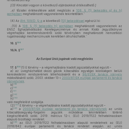
rendelkezés lép:
[(3) Kincstári vagyon a következő eljárásokkal értékesíthető:]
„
e)
tőzsdei értékesítésre adott megbízás a
108. § (1) bekezdés g) és h)
pontjaiban
meghatározott vagyonelemek tekintetében.”
(4)
Az
Áht. 109/D. §-a
a következő
(13) bekezdéssel
egészül ki:
„(13) A
108. § (1) bekezdés h) pontjában
meghatározott vagyonelemek az
ENSZ Éghajlatváltozási Keretegyezménye és annak Kiotói Jegyzőkönyve
végrehajtási keretrendszeréről szóló törvényben meghatározott nemzetközi
rugalmassági mechanizmusok keretében átruházhatók.”
136
16. §
137
16/A. §
Az Európai Unió jogának való megfelelés
138
17. §
(1)
E törvény – a végrehajtására kiadott jogszabályokkal együtt –
a)
az üvegházhatást okozó gázok kibocsátási egységei közösségen belüli
kereskedelmi rendszerének létrehozásáról és a
96/61/EK tanácsi irányelv
módosításáról szóló, 2003. október 13-i
2003/87/EK európai parlamenti és tanácsi
irányelvnek,
139
b)
140
c)
141
f)
142
g)
143
h)
való megfelelést szolgálja.
144
(2)
E törvény – a végrehajtására kiadott jogszabályokkal együtt –
145
a)
a
2003/87/EK európai parlamenti és tanácsi irányelvnek
az uniós
kibocsátásiegység-forgalmi jegyzék működése tekintetében történő
kiegészítéséről szóló, 2019. március 12-i, (EU) 2019/1122 felhatalmazáson
alapuló bizottsági rendelet,
146
b)
az (EU) 2019/1122 felhatalmazáson alapuló rendeletnek az (EU)
2018/842 európai parlamenti és tanácsi rendelet alapján, az uniós