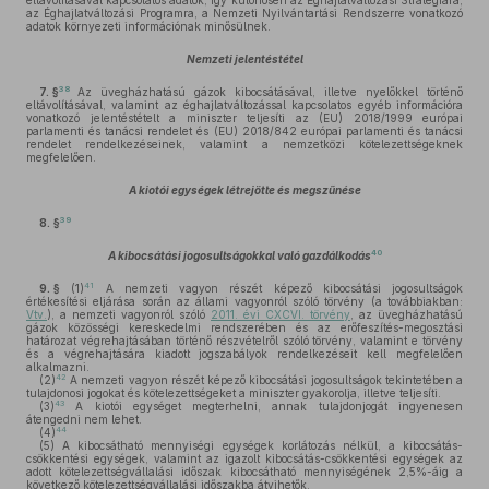
eltávolításával kapcsolatos adatok, így különösen az Éghajlatváltozási Stratégiára,
az Éghajlatváltozási Programra, a Nemzeti Nyilvántartási Rendszerre vonatkozó
adatok környezeti információnak minősülnek.
Nemzeti jelentéstétel
38
7. §
Az üvegházhatású gázok kibocsátásával, illetve nyelőkkel történő
eltávolításával, valamint az éghajlatváltozással kapcsolatos egyéb információra
vonatkozó jelentéstételt a miniszter teljesíti az (EU) 2018/1999 európai
parlamenti és tanácsi rendelet és (EU) 2018/842 európai parlamenti és tanácsi
rendelet rendelkezéseinek, valamint a nemzetközi kötelezettségeknek
megfelelően.
A kiotói egységek létrejötte és megszűnése
39
8. §
40
A kibocsátási jogosultságokkal való gazdálkodás
41
9. §
(1)
A nemzeti vagyon részét képező kibocsátási jogosultságok
értékesítési eljárása során az állami vagyonról szóló törvény (a továbbiakban:
Vtv.
), a nemzeti vagyonról szóló
2011. évi CXCVI. törvény
, az üvegházhatású
gázok közösségi kereskedelmi rendszerében és az erőfeszítés-megosztási
határozat végrehajtásában történő részvételről szóló törvény, valamint e törvény
és a végrehajtására kiadott jogszabályok rendelkezéseit kell megfelelően
alkalmazni.
42
(2)
A nemzeti vagyon részét képező kibocsátási jogosultságok tekintetében a
tulajdonosi jogokat és kötelezettségeket a miniszter gyakorolja, illetve teljesíti.
43
(3)
A kiotói egységet megterhelni, annak tulajdonjogát ingyenesen
átengedni nem lehet.
44
(4)
(5)
A kibocsátható mennyiségi egységek korlátozás nélkül, a kibocsátás-
csökkentési egységek, valamint az igazolt kibocsátás-csökkentési egységek az
adott kötelezettségvállalási időszak kibocsátható mennyiségének 2,5%-áig a
következő kötelezettségvállalási időszakba átvihetők.