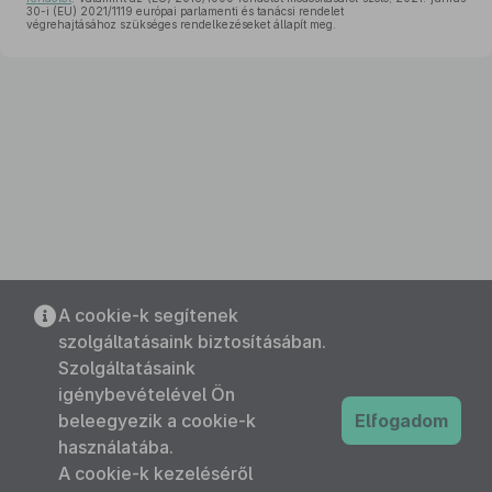
30-i (EU) 2021/1119 európai parlamenti és tanácsi rendelet
végrehajtásához szükséges rendelkezéseket állapít meg.
A cookie-k segítenek
szolgáltatásaink biztosításában.
Szolgáltatásaink
igénybevételével Ön
beleegyezik a cookie-k
Elfogadom
használatába.
A cookie-k kezeléséről