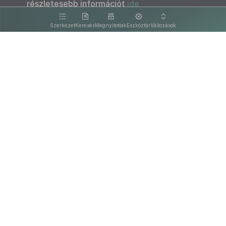
részletesebb információt
ide
kattintva olvashat.
Szerkezet
Keresés
Megnyitottak
Eszköztár
Változások
Kapcsolat
Felhasználási feltételek
PDF
Akadálymentesítési nyilatkozat
Adatkezelési tájékoztató