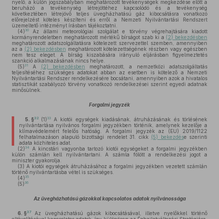
nyelő, a külön jogszabályban meghatározott tevékenységek megkezdése előtt a
beruházó a tevékenység létrejöttéhez kapcsolódó és a tevékenység
következtében létrejövő teljes üvegházhatású gáz kibocsátásra vonatkozó
előrejelzést köteles készíteni és erről a Nemzeti Nyilvántartási Rendszert
üzemeltető intézményt írásban tájékoztatni.
30
(4)
Az állami meteorológiai szolgálat e törvény végrehajtására kiadott
kormányrendeletben meghatározott mértékű bírságot szab ki a
(2) bekezdésben
meghatározott adatszolgáltatásra kötelezett szervezettel szemben, amennyiben
az a
(2) bekezdésben
meghatározott kötelezettségének részben vagy egészben
nem tesz eleget. A bírság kiszabására irányuló eljárásban figyelmeztetés
szankció alkalmazásának nincs helye.
31
(5)
A
(2) bekezdésben
meghatározott, a nemzetközi adatszolgáltatás
teljesítéséhez szükséges adatokat abban az esetben is kötelező a Nemzeti
Nyilvántartási Rendszer rendelkezésére bocsátani, amennyiben azok a hivatalos
statisztikát szabályozó törvény vonatkozó rendelkezései szerint egyedi adatnak
minősülnek.
Forgalmi jegyzék
32
33
5. §
(1)
A kiotói egységek kiadásának, átruházásának és törlésének
nyilvántartása nyilvános forgalmi jegyzékben történik, amelynek kezelője a
klímavédelemért felelős hatóság. A forgalmi jegyzék az (EU) 2019/1122
felhatalmazáson alapuló bizottsági rendelet 31. cikk
(5) bekezdés
e szerinti
adata közhiteles adat.
34
(2)
A kincstári vagyonba tartozó kiotói egységeket a forgalmi jegyzékben
külön számlán kell nyilvántartani. A számla fölött a rendelkezési jogot a
miniszter gyakorolja.
(3)
A kiotói egységek átruházásához a forgalmi jegyzékben vezetett számlán
történő nyilvántartásba vétel is szükséges.
35
(4)
36
(5)
Az üvegházhatású gázokkal kapcsolatos adatok nyilvánossága
37
6. §
Az üvegházhatású gázok kibocsátásával, illetve nyelőkkel történő