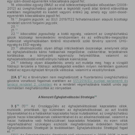
egy szén-dioxid egyenérték kibocsátására jogosít fel;
18.
eltávolítási egység (RMU):
az első kötelezettségvállalási időszakban (2008–
2012) az üvegházhatású gázoknak a légkörből nyelő által történő eltávolítása
esetében megállapított és kiadott vagyoni értékű jog, amely egy szén-dioxid-
egyenérték kibocsátására jogosít fel;
11
19.
forgalmi jegyzék:
az (EU) 2019/1122 felhatalmazáson alapuló bizottsági
rendelet szerinti forgalmi jegyzék;
12
20.
13
21.
14
22.
kibocsátási jogosultság:
a kiotói egység, valamint az üvegházhatású
gázok közösségi kereskedelmi rendszerében és az erőfeszítés-megosztási
határozat végrehajtásában történő részvételről szóló törvény szerinti ÜHG-
egység és ESD-egység;
15
23.
alkalmazkodás:
olyan átfogó intézkedések összessége, amelynek célja
az éghajlatváltozás káros hatásainak megelőzése, csökkentése, terjedésének
korlátozása, a környezeti egyensúly helyreállítása, valamint az
éghajlatváltozásból eredő előnyös hatások kiaknázása;
16
24.
kitettség:
olyan állapotleírás, amely azt mutatja meg, hogy a vizsgált
földrajzi területre a földrajzi adottságaiból eredően milyen mértékben gyakorol
hatást az egyes éghajlati tényezők változása, valamint a veszélyforrások.
17
2/A. §
Az e törvényben nem meghatározott, a fluortartalmú üvegházhatású
gázokra vonatkozó fogalmak esetében az
517/2014/EU európai parlamenti és
tanácsi rendelet 2. cikkében
és a rendelet végrehajtására kiadott uniós jogi
normákban meghatározottak az irányadóak.
18
A Nemzeti Éghajlatváltozási Stratégia
19
20
3. §
(1)
Az Országgyűlés az éghajlatváltozással kapcsolatos célok,
eszközök, prioritások, így különösen az éghajlatváltozással, az azt kiváltó
folyamatokkal és a hatásokkal kapcsolatos hazai kutatásokkal, az üvegházhatású
gázok hazai kibocsátásainak csökkentésével és az alkalmazkodással, valamint a
hazai hatásokra való felkészüléssel kapcsolatos feladatok, és ezen célok
végrehajtásához szükséges eszközök meghatározása érdekében Nemzeti
Éghajlatváltozási Stratégiát (a továbbiakban: Éghajlatváltozási Stratégia) fogad
21
el.
22