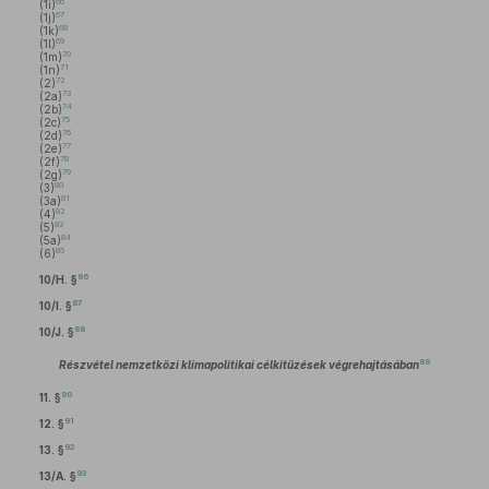
66
(1i)
67
(1j)
68
(1k)
69
(1l)
70
(1m)
71
(1n)
72
(2)
73
(2a)
74
(2b)
75
(2c)
76
(2d)
77
(2e)
78
(2f)
79
(2g)
80
(3)
81
(3a)
82
(4)
83
(5)
84
(5a)
85
(6)
86
10/H. §
87
10/I. §
88
10/J. §
89
Részvétel nemzetközi klímapolitikai célkitűzések végrehajtásában
90
11. §
91
12. §
92
13. §
93
13/A. §