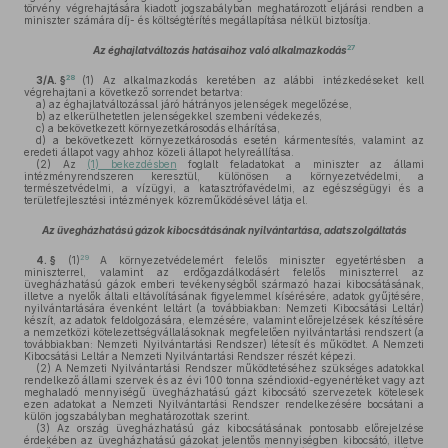
törvény végrehajtására kiadott jogszabályban meghatározott eljárási rendben a
miniszter számára díj- és költségtérítés megállapítása nélkül biztosítja.
27
Az éghajlatváltozás hatásaihoz való alkalmazkodás
28
3/A. §
(1)
Az alkalmazkodás keretében az alábbi intézkedéseket kell
végrehajtani a következő sorrendet betartva:
a)
az éghajlatváltozással járó hátrányos jelenségek megelőzése,
b)
az elkerülhetetlen jelenségekkel szembeni védekezés,
c)
a bekövetkezett környezetkárosodás elhárítása,
d)
a bekövetkezett környezetkárosodás esetén kármentesítés, valamint az
eredeti állapot vagy ahhoz közeli állapot helyreállítása.
(2)
Az
(1) bekezdésben
foglalt feladatokat a miniszter az állami
intézményrendszeren keresztül, különösen a környezetvédelmi, a
természetvédelmi, a vízügyi, a katasztrófavédelmi, az egészségügyi és a
területfejlesztési intézmények közreműködésével látja el.
Az üvegházhatású gázok kibocsátásának nyilvántartása, adatszolgáltatás
29
4. §
(1)
A környezetvédelemért felelős miniszter egyetértésben a
miniszterrel, valamint az erdőgazdálkodásért felelős miniszterrel az
üvegházhatású gázok emberi tevékenységből származó hazai kibocsátásának,
illetve a nyelők általi eltávolításának figyelemmel kísérésére, adatok gyűjtésére,
nyilvántartására évenként leltárt (a továbbiakban: Nemzeti Kibocsátási Leltár)
készít, az adatok feldolgozására, elemzésére, valamint előrejelzések készítésére
a nemzetközi kötelezettségvállalásoknak megfelelően nyilvántartási rendszert (a
továbbiakban: Nemzeti Nyilvántartási Rendszer) létesít és működtet. A Nemzeti
Kibocsátási Leltár a Nemzeti Nyilvántartási Rendszer részét képezi.
(2)
A Nemzeti Nyilvántartási Rendszer működtetéséhez szükséges adatokkal
rendelkező állami szervek és az évi 100 tonna széndioxid-egyenértéket vagy azt
meghaladó mennyiségű üvegházhatású gázt kibocsátó szervezetek kötelesek
ezen adatokat a Nemzeti Nyilvántartási Rendszer rendelkezésére bocsátani a
külön jogszabályban meghatározottak szerint.
(3)
Az ország üvegházhatású gáz kibocsátásának pontosabb előrejelzése
érdekében az üvegházhatású gázokat jelentős mennyiségben kibocsátó, illetve