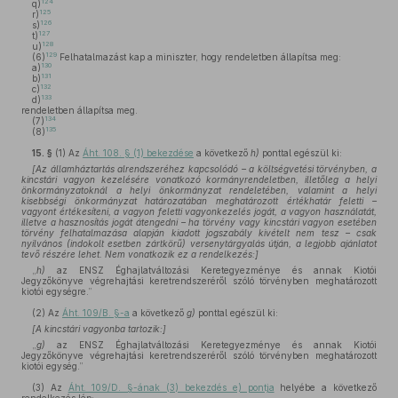
124
q)
125
r)
126
s)
127
t)
128
u)
129
(6)
Felhatalmazást kap a miniszter, hogy rendeletben állapítsa meg:
130
a)
131
b)
132
c)
133
d)
rendeletben állapítsa meg.
134
(7)
135
(8)
15. §
(1)
Az
Áht. 108. § (1) bekezdése
a következő
h)
ponttal egészül ki:
[Az államháztartás alrendszeréhez kapcsolódó – a költségvetési törvényben, a
kincstári vagyon kezelésére vonatkozó kormányrendeletben, illetőleg a helyi
önkormányzatoknál a helyi önkormányzat rendeletében, valamint a helyi
kisebbségi önkormányzat határozatában meghatározott értékhatár feletti –
vagyont értékesíteni, a vagyon feletti vagyonkezelés jogát, a vagyon használatát,
illetve a hasznosítás jogát átengedni – ha törvény vagy kincstári vagyon esetében
törvény felhatalmazása alapján kiadott jogszabály kivételt nem tesz – csak
nyilvános (indokolt esetben zártkörű) versenytárgyalás útján, a legjobb ajánlatot
tevő részére lehet. Nem vonatkozik ez a rendelkezés:]
„
h)
az ENSZ Éghajlatváltozási Keretegyezménye és annak Kiotói
Jegyzőkönyve végrehajtási keretrendszeréről szóló törvényben meghatározott
kiotói egységre.”
(2)
Az
Áht. 109/B. §-a
a következő
g)
ponttal egészül ki:
[A kincstári vagyonba tartozik:]
„
g)
az ENSZ Éghajlatváltozási Keretegyezménye és annak Kiotói
Jegyzőkönyve végrehajtási keretrendszeréről szóló törvényben meghatározott
kiotói egység.”
(3)
Az
Áht. 109/D. §-ának (3) bekezdés e) pontja
helyébe a következő