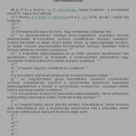
Záró rendelkezések
14. §
(1)
Ez a törvény – a
(2) bekezdésben
foglalt kivétellel – a kihirdetését
követő 15. napon lép hatályba.
(2)
E törvény
4. §-ának (4) bekezdése
és a
13. §-a
2008. január 1. napján lép
hatályba.
103
(3)
104
(4)
(5)
Felhatalmazást kap a Kormány, hogy rendeletben állapítsa meg:
105
a)
az Éghajlatváltozási Stratégia felülvizsgálatához szükséges nemzeti
alkalmazkodási térinformatikai rendszer működésének részletes szabályait,
különös tekintettel az abban kezelt adatok körére, az adatszolgáltatás rendjére,
az adatok nemzeti alkalmazkodási térinformatikai rendszer keretében történő
106
felhasználásának részletes szabályaira;
107
b)
a kibocsátási jogosultságokkal és az abból származó bevételekkel való
gazdálkodás, valamint az árveréssel, a versenyeztetés mellőzésével vagy
108
közvetetten történő értékesítési eljárás részletes szabályait;
109
c)
110
111
d)
a forgalmi jegyzék működésének szabályait;
112
e)
113
f)
a nemzetközi jelentések tartalmának és elkészítésének módját;
114
g)
az üvegházhatású gázok kibocsátására vonatkozó nyilvántartási
rendszer működésének, valamint a nyilvántartási rendszerrel kapcsolatos
adatszolgáltatásnak a rendjét, a nyilvántartási rendszerhez szükséges adatok
115
körét a személyes adatok kivételével;
h)
a nyilvántartási rendszerrel kapcsolatos adatszolgáltatási, illetve előrejelzési
116
kötelezettség megszegése esetén fizetendő bírság összegét;
117
i)
j)
az üvegházhatású gázok jelentős mértékű kibocsátásával, illetve elnyelés
általi eltávolításával járó, a tevékenység megkezdése előtt a kibocsátás, illetve
elnyelés előrejelzésre kötelezett tevékenységek körét;
118
k)
119
l)
120
m)
121
n)
122
o)
123
p)