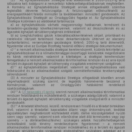
(2)
Az Éghajlatváltozási Stratégiát első alkalommal a 2008–2025-ig tartó
időszakra kell kidolgozni a nemzetközi kötelezettségvállalásoknak megfelelően.
A Kormány az Éghajlatváltozási Stratégiát annak elfogadásától számítva
legkésőbb ötévente felülvizsgálja. A felülvizsgálat előkészítéséről az
energiapolitikáért felelős miniszter (a továbbiakban: miniszter) gondoskodik. Az
Éghajlatváltozási Stratégiát az Országgyűlés fogadja el. Az Éghajlatváltozási
Stratégia különösen az alábbiakat tartalmazza:
a)
az éghajlatváltozás várható magyarországi hatásainak, természeti és
társadalmi-gazdasági következményeinek, valamint az ökoszisztémák és az
ágazatok éghajlati sérülékenységének értékelését;
b)
az üvegházhatású gázok kibocsátáscsökkentésének céljait, prioritásait és
cselekvési irányait tartalmazó hazai dekarbonizációs útitervet az alacsony
karbontartalmú, versenyképes gazdaságra történő, 2050-ig tartó átmenetről,
figyelembe véve az Európai Bizottság hasonló időtávú stratégiai dokumentumait;
23
c)
a nemzeti alkalmazkodás stratégiai keretrendszerét, különös tekintettel az
éghajlatváltozással és a klímabiztonsággal összefüggő kockázatok megelőzésére
és károk mérséklésére, valamint a kitettségre; a stratégiai keretrendszer
támogatásául a nemzeti alkalmazkodási térinformatikai rendszer és az arra épülő
területi és ágazati éghajlati sérülékenység vizsgálatok eredményei szolgálnak;
24
d)
az éghajlatváltozás megelőzését, valamint az éghajlatváltozásra való
felkészülést és az alkalmazkodást szolgáló szemléletformálási tevékenységek
célrendszerét.
(3)
A miniszter az Éghajlatváltozási Stratégia elfogadását követően annak
végrehajtásáról szükség szerint, de legalább háromévente beszámol a
Kormánynak, valamint az Országgyűlés hatáskörrel rendelkező
szakbizottságának.
25
(4)
A
(2) bekezdés c) pontja
szerinti nemzeti alkalmazkodási térinformatikai
rendszer felállításáról és működtetéséről, a szükséges adatgyűjtésről, valamint a
területi és ágazati éghajlati sérülékenység vizsgálatok elvégzéséről a miniszter
gondoskodik.
26
(5)
A téradatot létrehozó, kezelő, rendszeresen frissítő és a téradat birtokában
lévő, valamint a téradattal kapcsolatos állami vagy önkormányzati, továbbá
jogszabályban meghatározott közfeladatot ellátó, illetve közszolgáltatást nyújtó
szerv vagy személy, valamint ezek ellenőrzése alatt álló természetes vagy jogi
személy – a döntéselőkészítéshez szükséges adatok hozzáférhetőségének
biztosításáról szóló törvény rendelkezéseire figyelemmel – a nemzeti
alkalmazkodási térinformatikai rendszer működéséhez és a területi és ágazati
éghajlati sérülékenység vizsgálatok elvégzéséhez szükséges adatokat az e