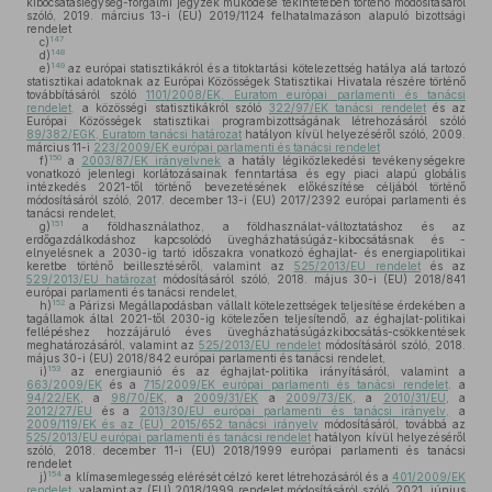
kibocsátásiegység-forgalmi jegyzék működése tekintetében történő módosításáról
szóló, 2019. március 13-i (EU) 2019/1124 felhatalmazáson alapuló bizottsági
rendelet
147
c)
148
d)
149
e)
az európai statisztikákról és a titoktartási kötelezettség hatálya alá tartozó
statisztikai adatoknak az Európai Közösségek Statisztikai Hivatala részére történő
továbbításáról szóló
1101/2008/EK, Euratom európai parlamenti és tanácsi
rendelet,
a közösségi statisztikákról szóló
322/97/EK tanácsi rendelet
és az
Európai Közösségek statisztikai programbizottságának létrehozásáról szóló
89/382/EGK, Euratom tanácsi határozat
hatályon kívül helyezéséről szóló, 2009.
március 11-i
223/2009/EK európai parlamenti és tanácsi rendelet
150
f)
a
2003/87/EK irányelvnek
a hatály légiközlekedési tevékenységekre
vonatkozó jelenlegi korlátozásainak fenntartása és egy piaci alapú globális
intézkedés 2021-től történő bevezetésének előkészítése céljából történő
módosításáról szóló, 2017. december 13-i (EU) 2017/2392 európai parlamenti és
tanácsi rendelet,
151
g)
a földhasználathoz, a földhasználat-változtatáshoz és az
erdőgazdálkodáshoz kapcsolódó üvegházhatásúgáz-kibocsátásnak és -
elnyelésnek a 2030-ig tartó időszakra vonatkozó éghajlat- és energiapolitikai
keretbe történő beillesztéséről, valamint az
525/2013/EU rendelet
és az
529/2013/EU határozat
módosításáról szóló, 2018. május 30-i (EU) 2018/841
európai parlamenti és tanácsi rendelet,
152
h)
a Párizsi Megállapodásban vállalt kötelezettségek teljesítése érdekében a
tagállamok által 2021-től 2030-ig kötelezően teljesítendő, az éghajlat-politikai
fellépéshez hozzájáruló éves üvegházhatásúgázkibocsátás-csökkentések
meghatározásáról, valamint az
525/2013/EU rendelet
módosításáról szóló, 2018.
május 30-i (EU) 2018/842 európai parlamenti és tanácsi rendelet,
153
i)
az energiaunió és az éghajlat-politika irányításáról, valamint a
663/2009/EK
és a
715/2009/EK európai parlamenti és tanácsi rendelet,
a
94/22/EK
, a
98/70/EK
, a
2009/31/EK
a
2009/73/EK
, a
2010/31/EU
, a
2012/27/EU
és a
2013/30/EU európai parlamenti és tanácsi irányelv,
a
2009/119/EK és az (EU) 2015/652 tanácsi irányelv
módosításáról, továbbá az
525/2013/EU európai parlamenti és tanácsi rendelet
hatályon kívül helyezéséről
szóló, 2018. december 11-i (EU) 2018/1999 európai parlamenti és tanácsi
rendelet
154
j)
a klímasemlegesség elérését célzó keret létrehozásáról és a
401/2009/EK
rendelet,
valamint az (EU) 2018/1999 rendelet módosításáról szóló, 2021. június