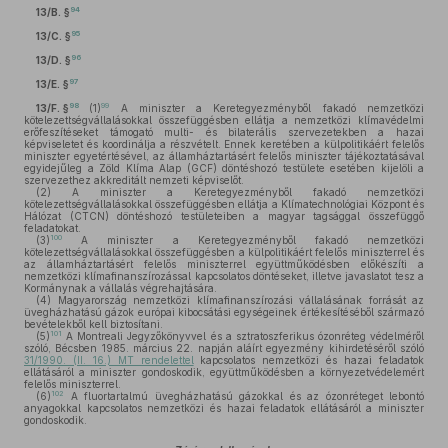
94
13/B. §
95
13/C. §
96
13/D. §
97
13/E. §
98
99
13/F. §
(1)
A miniszter a Keretegyezményből fakadó nemzetközi
kötelezettségvállalásokkal összefüggésben ellátja a nemzetközi klímavédelmi
erőfeszítéseket támogató multi- és bilaterális szervezetekben a hazai
képviseletet és koordinálja a részvételt. Ennek keretében a külpolitikáért felelős
miniszter egyetértésével, az államháztartásért felelős miniszter tájékoztatásával
egyidejűleg a Zöld Klíma Alap (GCF) döntéshozó testülete esetében kijelöli a
szervezethez akkreditált nemzeti képviselőt.
(2)
A miniszter a Keretegyezményből fakadó nemzetközi
kötelezettségvállalásokkal összefüggésben ellátja a Klímatechnológiai Központ és
Hálózat (CTCN) döntéshozó testületeiben a magyar tagsággal összefüggő
feladatokat.
100
(3)
A miniszter a Keretegyezményből fakadó nemzetközi
kötelezettségvállalásokkal összefüggésben a külpolitikáért felelős miniszterrel és
az államháztartásért felelős miniszterrel együttműködésben előkészíti a
nemzetközi klímafinanszírozással kapcsolatos döntéseket, illetve javaslatot tesz a
Kormánynak a vállalás végrehajtására.
(4)
Magyarország nemzetközi klímafinanszírozási vállalásának forrását az
üvegházhatású gázok európai kibocsátási egységeinek értékesítéséből származó
bevételekből kell biztosítani.
101
(5)
A Montreali Jegyzőkönyvvel és a sztratoszferikus ózonréteg védelméről
szóló, Bécsben 1985. március 22. napján aláírt egyezmény kihirdetéséről szóló
31/1990. (II. 16.) MT rendelettel
kapcsolatos nemzetközi és hazai feladatok
ellátásáról a miniszter gondoskodik, együttműködésben a környezetvédelemért
felelős miniszterrel.
102
(6)
A fluortartalmú üvegházhatású gázokkal és az ózonréteget lebontó
anyagokkal kapcsolatos nemzetközi és hazai feladatok ellátásáról a miniszter
gondoskodik.