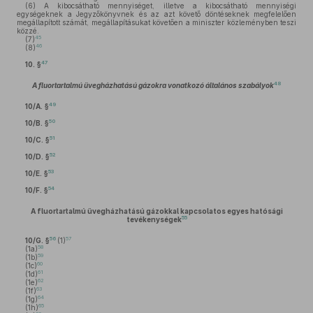
(6)
A kibocsátható mennyiséget, illetve a kibocsátható mennyiségi
egységeknek a Jegyzőkönyvnek és az azt követő döntéseknek megfelelően
megállapított számát, megállapításukat követően a miniszter közleményben teszi
közzé.
45
(7)
46
(8)
47
10. §
48
A fluortartalmú üvegházhatású gázokra vonatkozó általános szabályok
49
10/A. §
50
10/B. §
51
10/C. §
52
10/D. §
53
10/E. §
54
10/F. §
A fluortartalmú üvegházhatású gázokkal kapcsolatos egyes hatósági
55
tevékenységek
56
57
10/G. §
(1)
58
(1a)
59
(1b)
60
(1c)
61
(1d)
62
(1e)
63
(1f)
64
(1g)
65
(1h)