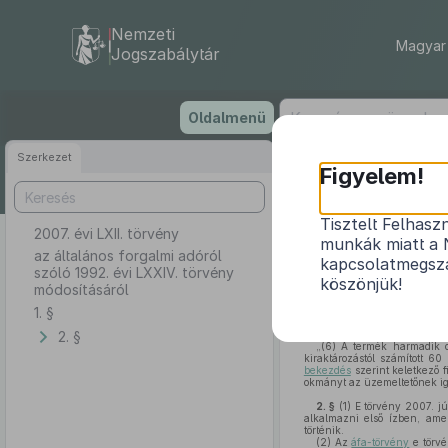
Nemzeti
Magyar 
Jogszabálytár
Ugrás
Oldalmenü
a
tartalomra
Szerkezet
Figyelem!
Tisztelt Felhasz
2007. évi LXII. törvény
az általáno
munkák miatt a 
az általános forgalmi adóról
kapcsolatmegsza
szóló 1992. évi LXXIV. törvény
köszönjük!
módosításáról
1. §
1. §
Az általános forgalmi 
rendelkezés lép:
2. §
„(6) A termék harmadik or
kiraktározástól számított 6
bekezdés
szerint keletkező fi
okmányt az üzemeltetőnek igaz
2. §
(1)
E törvény 2007. jú
alkalmazni első ízben, amel
történik.
(2)
Az
áfa-törvény
e törvé