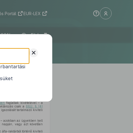
s Portál
EUR-LEX
ELI
+
rbantartási
1
osításáról
ésüket
kezdése
helyébe a következő
ben
foglaltak kivételével – a
raktározás csak a
66/J. § (4)
igazolását tartalmazó kiviteli
l – azokban az ügyekben kell
ek napján, vagy azt követően
fa-raktárból történő kiviteli