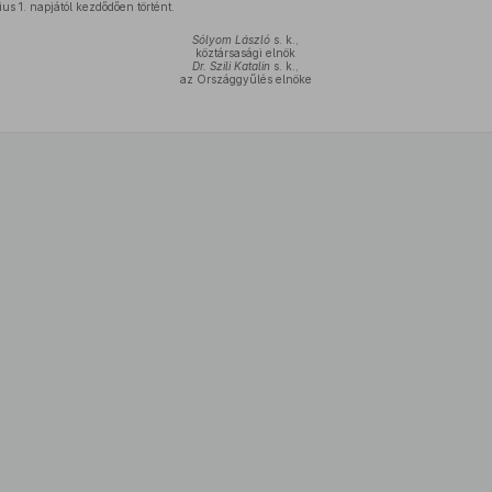
us 1. napjától kezdődően történt.
Sólyom László
s. k.,
köztársasági elnök
Dr. Szili Katalin
s. k.,
az Országgyűlés elnöke