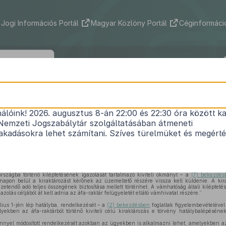
Jogi Információs Portál
Magyar Közlöny Portál
Céginformáció
2007. évi LXII. törvény
nálóink! 2026. augusztus 8-án 22:00 és 22:30 óra között ka
s forgalmi adóról szóló
1992. évi LXXIV. törvény
mód
Nemzeti Jogszabálytár szolgáltatásában átmeneti
Közlönyállapot 2007. 07. 01.
kadásokra lehet számítani. Szíves türelmüket és megért
adóról szóló
1992. évi LXXIV. törvény (a továbbiakban: áfa-törvény) 66/I. §-ának (6) be
szágba történő kiléptetésének igazolását tartalmazó kiviteli okmányt – a
(7) bekezdés
0 napon belül a kiraktározást kérőnek az üzemeltető részére vissza kell küldenie. A ki
zetendő adó teljes összegének biztosítása mellett történhet. A vámhatóság általi kiléptetés 
olás céljából át kell adnia az áfa-raktár felügyeletét ellátó vámhivatal részére.”
lius 1-jén lép hatályba, rendelkezését – a
(2) bekezdésben
foglaltak figyelembevételéve
yekben az áfa-raktárból történő kiviteli célú kiraktározás e törvény hatálybalépésén
nnyel módosított rendelkezését azokban az ügyekben is alkalmazni lehet, amelyekben az á