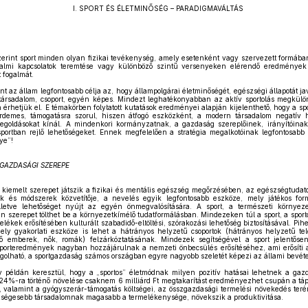
I. SPORT ÉS ÉLETMINŐSÉG – PARADIGMAVÁLTÁS
erint sport minden olyan fizikai tevékenység, amely esetenként vagy szervezett formában 
sadalmi kapcsolatok teremtése vagy különböző szintű versenyeken elérendő eredmények
 fogalmát.
nt az állam legfontosabb célja az, hogy állampolgárai életminőségét, egészségi állapotát j
 társadalom, csoport, egyén képes. Mindezt leghatékonyabban az aktív sportolás megkülön
érhetjük el. E témakörben folytatott kutatások eredményei alapján kijelenthető, hogy a spo
rdemes, támogatásra szorul, hiszen átfogó eszközként, a modern társadalom negatív h
egoldásokat kínál. A mindenkori kormányzatnak, a gazdaság szereplőinek, irányítóina
portban rejlő lehetőségeket. Ennek megfelelően a stratégia megalkotóinak legfontosabb 
ye”!
-GAZDASÁGI SZEREPE
s kiemelt szerepet játszik a fizikai és mentális egészség megőrzésében, az egészségtudat
kák és módszerek közvetítője, a nevelés egyik legfontosabb eszköze, mely játékos for
illetve lehetőséget nyújt az egyén önmegvalósítására. A sport, a természeti környeze
n szerepet tölthet be a környezetkímélő tudatformálásban. Mindezeken túl a sport, a sporto
telékek erősítésében kulturált szabadidő-eltöltési, szórakozási lehetőség biztosításával. Pihe
mely gyakorlati eszköze is lehet a hátrányos helyzetű csoportok (hátrányos helyzetű t
élő emberek, nők, romák) felzárkóztatásának. Mindezek segítségével a sport jelentős
porteredmények nagyban hozzájárulnak a nemzeti önbecsülés erősítéséhez, ami erősíti a 
golható, a sportgazdaság számos országban egyre nagyobb szeletét képezi az állami bevét
 példán keresztül, hogy a „sportos” életmódnak milyen pozitív hatásai lehetnek a gaz
 24%-ra történő növelése csaknem 6 milliárd Ft megtakarítást eredményezhet csupán a táp
s, valamint a gyógyszerár-támogatás költségei, az összgazdasági termelési növekedés ter
zségesebb társadalomnak magasabb a termelékenysége, növekszik a produktivitása.