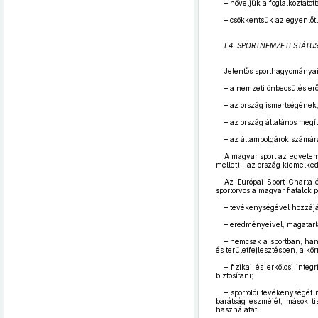
– növeljük a foglalkoztatot
– csökkentsük az egyenlőtl
I.4. SPORTNEMZETI STÁT
Jelentős sporthagyományai
– a nemzeti önbecsülés erő
– az ország ismertségének,
– az ország általános megí
– az állampolgárok számár
A magyar sport az egyetem
mellett – az ország kiemelke
Az Európai Sport Charta é
sportorvos a magyar fiatalok 
– tevékenységével hozzájá
– eredményeivel, magatart
– nemcsak a sportban, han
és területfejlesztésben, a k
– fizikai és erkölcsi inte
biztosítani;
– sportolói tevékenységét 
barátság eszméjét, mások tis
használatát.