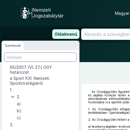
Nemzeti
Magyar 
Jogszabálytár
Ugrás
Oldalmenü
a
tartalomra
Szerkezet
65/2007. (VI. 27.) OGY
határozat
a Sport XXI. Nemzeti
Sportstratégiáról
1.
Az Országgyűlés, figyelem
és sajátos funkciói révén 
2.
aktivitásának előmozdításáh
funkciójára is a sportról szóló
a)
1.
Az Országgyűlés elfoga
b)
továbbiakban: Sportstratégia)
c)
2.
Az Országgyűlés felkéri a
3.
a)
tevékenységében érvényesít