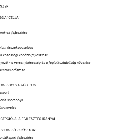
DSZER
ÉGIAI CÉLJAI
reinek fejlesztése
dalom összekapcsolása
a közösségi kohézió fejlesztése
tényező – a versenyképesség és a foglalkoztatottság növelése
entitás erősítése
SPORT EGYES TERÜLETEIN
áksport
ciós sport célja
lás-nevelés
CEPCIÓJA, A FEJLESZTÉS IRÁNYAI
A SPORT FŐ TERÜLETEIN
 a diáksport fejlesztése