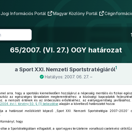
Jogi Információs Portál
Magyar Közlöny Portál
Céginformáció
65/2007. (VI. 27.) OGY határozat
1
a Sport XXI. Nemzeti Sportstratégiáról
Hatályos: 2007. 06. 27. –
mel arra, hogy a sportolás kiemelkedően hozzájárul a népesség mentális és fizikai egész
eszköz az egészséges társadalom megteremtéséhez, a közösségi kapcsolatok fejleszté
oz, a nemzeti értékek és az önbecsülés erősítéséhez, az esélyegyenlőség javításához,
2004. évi I. törvény 50. § (1) bekezdése
alapján a következő határozatot hozza:
dja a határozat
mellékletét
képező „Sport XXI. Nemzeti Sportstratégia 2007–2020” cí
;
 Kormányt, hogy
se a Sportstratégiában elfogadott, a sport egyes területeire vonatkozó cselekvési célkitű