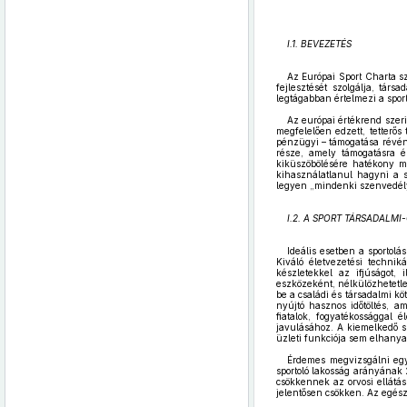
I.1. BEVEZETÉS
Az Európai Sport Charta sz
fejlesztését szolgálja, tár
legtágabban értelmezi a sport
Az európai értékrend szeri
megfelelően edzett, tetterős
pénzügyi – támogatása révén 
része, amely támogatásra é
kiküszöbölésére hatékony m
kihasználatlanul hagyni a s
legyen „mindenki szenvedél
I.2. A SPORT TÁRSADALMI
Ideális esetben a sportolá
Kiváló életvezetési techni
készletekkel az ifjúságot, 
eszközeként, nélkülözhetetle
be a családi és társadalmi kö
nyújtó hasznos időtöltés, a
fiatalok, fogyatékossággal 
javulásához. A kiemelkedő s
üzleti funkciója sem elhanya
Érdemes megvizsgálni egy
sportoló lakosság arányának
csökkennek az orvosi ellátá
jelentősen csökken. Az egés