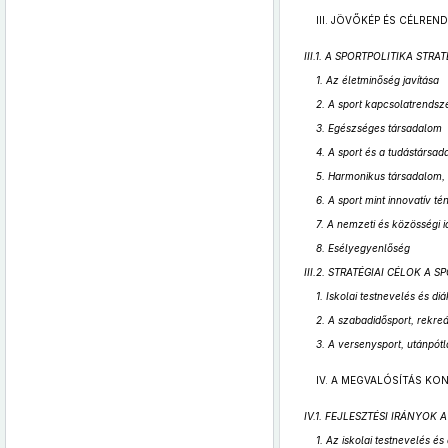
III. JÖVŐKÉP ÉS CÉLREN
III.1. A SPORTPOLITIKA STRAT
1. Az életminőség javítása
2. A sport kapcsolatrendsze
3. Egészséges társadalom
4. A sport és a tudástársa
5. Harmonikus társadalom, 
6. A sport mint innovatív 
7. A nemzeti és közösségi id
8. Esélyegyenlőség
III.2. STRATÉGIAI CÉLOK A 
1. Iskolai testnevelés és di
2. A szabadidősport, rekreá
3. A versenysport, utánpót
IV. A MEGVALÓSÍTÁS KON
IV.1. FEJLESZTÉSI IRÁNYOK 
1. Az iskolai testnevelés és