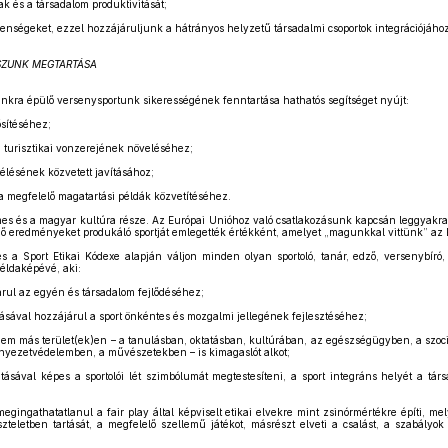
tak és a társadalom produktivitását;
enségeket, ezzel hozzájáruljunk a hátrányos helyzetű társadalmi csoportok integrációjához
USZUNK MEGTARTÁSA
nkra épülő versenysportunk sikerességének fenntartása hathatós segítséget nyújt:
sítéséhez;
 turisztikai vonzerejének növeléséhez;
télésének közvetett javításához;
a megfelelő magatartási példák közvetítéséhez.
es és a magyar kultúra része. Az Európai Unióhoz való csatlakozásunk kapcsán leggyakra
dő eredményeket produkáló sportját emlegették értékként, amelyet „magunkkal vittünk” az 
s a Sport Etikai Kódexe alapján váljon minden olyan sportoló, tanár, edző, versenybíró,
példaképévé, aki:
rul az egyén és társadalom fejlődéséhez;
ásával hozzájárul a sport önkéntes és mozgalmi jellegének fejlesztéséhez;
em más terület(ek)en – a tanulásban, oktatásban, kultúrában, az egészségügyben, a szociá
örnyezetvédelemben, a művészetekben – is kimagaslót alkot;
gritásával képes a sportolói lét szimbólumát megtestesíteni, a sport integráns helyét a tár
megingathatatlanul a fair play által képviselt etikai elvekre mint zsinórmértékre építi, m
zteletben tartását, a megfelelő szellemű játékot, másrészt elveti a csalást, a szabályok