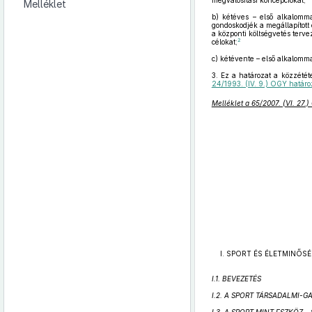
megvalósítási koncepciókat;
Melléklet
b)
kétéves – első alkalomm
gondoskodjék a megállapított
a központi költségvetés terve
2
célokat;
c)
kétévente – első alkalomma
3.
Ez a határozat a közzététe
24/1993. (IV. 9.) OGY határo
Melléklet a 65/2007. (VI. 27.
I. SPORT ÉS ÉLETMINŐS
I.1. BEVEZETÉS
I.2. A SPORT TÁRSADALMI-G