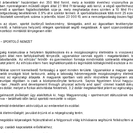
3
t árbevétele
hazánkban évi 350 Mrd forint, mely a korábbi évekhez viszonyítva pia
rban nyereségesen működő cégek által 2,1 Mrd Ft társasági adó kerül, a végső sportfelha
ntendő a sportban foglalkoztatottak szja-ja, mely meghaladja éves szinten a 10 Mrd Ft-o
mzetgazdaság bevételének 0,9%-át e szektor termeli. A sportvállalkozások több mint 25 e
alkoztatott személyek száma is jelentős, közel 23 000 fő, ami a nemzetgazdaság összes fogl
és az olyan, sportot ösztönző kedvezmény, támogatás, amit az ágazatban tevékenyk
nkítő, a hátrányos helyzetű rétegek sportolását segítő megoldások. A sport szponzorálását 
mzetközi mintáktól lényegesen eltér.
Z – SPORTOLÓ NEMZET
tegség kialakulása a helytelen táplálkozásra és a mozgásszegény életmódra is visszavez
gyén által nem befolyásolható tényezők, ugyanakkor vannak egyéb – magatartásbeli, biol
4
ódosítandók. Az elhízás
felnőtt- és gyermekkori formája mindinkább szélesebb rétegeket
atot jelent. Az elhízás elleni harc leghatékonyabb és leginkább költségkímélő eszköze a 
élése szerint kiemelkedő fontosságú a sport minden területe. Ugyanakkor a magyar sport 
esebb országok közé tartozunk, addig a lakosság háromnegyede mozgásszegény életmód
ssz az egészségi állapota. A magyarok sportban való aktív részvétele lényegesen a
-európai régióban is csak a középmezőnybe tartozunk. Sajnos figyelmen kívül hagyj
ban „Health and development through physical activity and sport” címmel kiadott do
s dollár, melyet a fizikai aktivitásba fektetnek, 3,2 dollár megtakarítást jelent az egészsé
galmazott jövőképet úgy alakítottuk ki, hogy Magyarország – sportnemzet státuszának me
va – belátható időn belül sportoló nemzetté is váljon.
életmód érdekében aktivizáljuk az embereket és ezáltal:
ok életminőségét; javulást érjünk el a népegészség terén;
egoldási képességek fejlesztésével a felgyorsult világ kihívásaira segítsünk felkészíteni az
gi, családi kapcsolatok erősítéséhez;