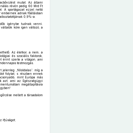
cbővülést mutat. Az állami
sználás révén pedig 60 Mrd Ft
t. A sportágazat ezzel nettó
zer embernek adnak főállásban
alkoztatottjának 0,9%-a.
edők igénybe tudnak venni.
vállalók köre igen változó, a
ethető. Az életkor, a nem, a
ógiai és szociális faktorok,
 érint szerte a világon, ami
mindennapos testmozgás.
jelenleg „féloldalas”: míg a
ot folytat, s részben ennek
lacsonyabb, mint Európa más
uk azt, ami az Egészségügyi
kumentumában megállapításra
gügyben!
gőrzése mellett a társadalom
 ifjúságot;