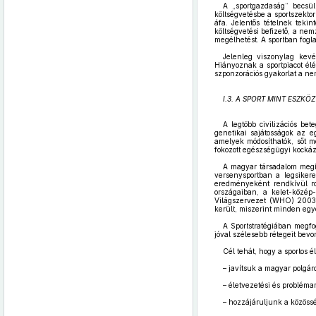
A „sportgazdaság” becsül
költségvetésbe a sportszekto
áfa. Jelentős tételnek teki
költségvetési befizető, a ne
megélhetést. A sportban fogl
Jelenleg viszonylag kev
Hiányoznak a sportpiacot élé
szponzorációs gyakorlat a ne
I.3. A SPORT MINT ESZKÖ
A legtöbb civilizációs be
genetikai sajátosságok az e
amelyek módosíthatók, sőt m
fokozott egészségügyi kockáz
A magyar társadalom megít
versenysportban a legsiker
eredményeként rendkívül ro
országaiban, a kelet-közép
Világszervezet (WHO) 2003-
került, miszerint minden egye
A Sportstratégiában megfo
jóval szélesebb rétegeit bevon
Cél tehát, hogy a sportos 
– javítsuk a magyar polgár
– életvezetési és problémam
– hozzájáruljunk a közössé