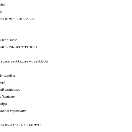
tése
se
DSZERÉNEK FEJLESZTÉSE
ó
orszerűsítése
LEMEI – INNOVÁCIÓS HÁLÓ
bképzés, szakképzés – a szaktudás
tmarketing
erei
alkoztatottság
s Rendszer
tégia
védelem kapcsolata
LÁGVERSENYEK ÉS ESEMÉNYEK