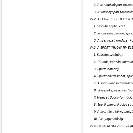
2. A szabadidősport fejlesz
3. A versenysport fejleszté
IV.2. A SPORT FELTÉTELREN
1. Létesítményhelyzet
2. Finanszírozási koncepci
3. A szervezeti rendszer k
IV.3. A SPORT INNOVATÍV E
1. Sportegészségügy
2. Oktatás, képzés, továb
3. Sporttudomány
4. Sportmenedzsment, spor
5. A sport kapcsolatrendsz
6. Versenyképesség és fogl
7. Nemzeti Sportinformáció
8. Sportkommunikációs stra
9. A sport és a környezet
10. Esélyegyenlőség
IV.4. HAZAI RENDEZÉSŰ VI