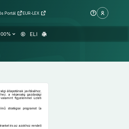
s Portál
EUR-LEX
ELI
ségi állapotának javításához,
séhez, a népesség gazdasági
 valamint figyelemmel üzleti
mű stratégiai programot (a
zéseket és az azokhoz rendelt