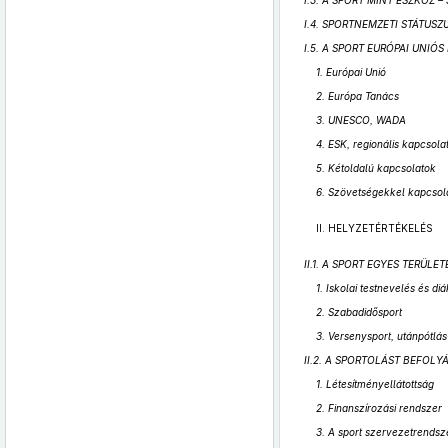
I.3. A SPORT MINT ESZKÖZ 
I.4. SPORTNEMZETI STÁTUS
I.5. A SPORT EURÓPAI UNIÓ
1. Európai Unió
2. Európa Tanács
3. UNESCO, WADA
4. ESK, regionális kapcsol
5. Kétoldalú kapcsolatok
6. Szövetségekkel kapcsol
II. HELYZETÉRTÉKELÉS
II.1. A SPORT EGYES TERÜLE
1. Iskolai testnevelés és di
2. Szabadidősport
3. Versenysport, utánpótlá
II.2. A SPORTOLÁST BEFOL
1. Létesítményellátottság
2. Finanszírozási rendszer
3. A sport szervezetrendsz