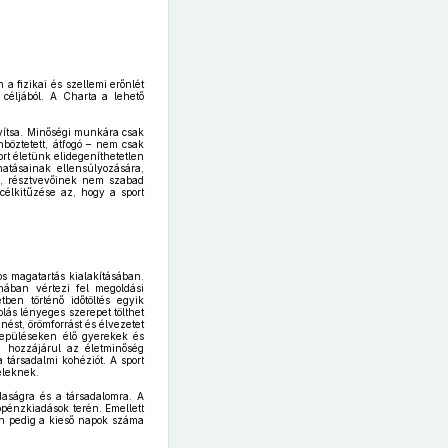
a fizikai és szellemi erőnlét
 céljából. A Charta a lehető
avítsa. Minőségi munkára csak
böztetett, átfogó – nem csak
rt életünk elidegeníthetetlen
atásainak ellensúlyozására,
k, résztvevőinek nem szabad
célkitűzése az, hogy a sport
os magatartás kialakításában.
mában vértezi fel megoldási
tben történő időtöltés egyik
lás lényeges szerepet tölthet
nést, örömforrást és élvezetet
elepüléseken élő gyerekek és
en hozzájárul az életminőség
társadalmi kohéziót. A sport
eleknek.
daságra és a társadalomra. A
pénzkiadások terén. Emellett
én pedig a kieső napok száma