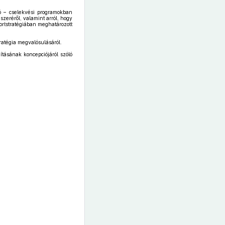
 – cselekvési programokban
zeréről, valamint arról, hogy
portstratégiában meghatározott
ratégia megvalósulásáról.
ításának koncepciójáról szóló