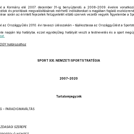
al a Kormány elé 2007. december 31-ig benyújtandó, a 2008–2009. évekre vonatkozó
 célok és prioritások megvalósításának mérhető indikátorokat is magában foglaló eszközrends
zése során az érintett fejezetek felügyeletét ellátó szervek vezetői vegyék figyelembe a S
l az Országgyűlés 2010. évi tavaszi ülésszakán – tájékoztassa az Országgyűlést a Sportst
le napján lép hatályba, ezzel egyidejűleg hatályát veszti a testnevelés és a sport megúj
zat.
) OGY határozathoz
SPORT XXI. NEMZETI SPORTSTRATÉGIA
2007–2020
Tartalomjegyzék
ÉG – PARADIGMAVÁLTÁS
AZDASÁGI SZEREPE