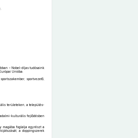
.
bban – Nobel-díjas tudósaink
Európai Unióba.
 sportszakember, sportvezető,
lis területeken, a település-
sadalmi-kulturális fejlődésben
ely magába foglalja egyrészt a
 kijátszását, a doppingszerek