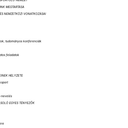
– SPORTOLÓ NEMZET
ZUNK MEGTARTÁSA
S ÉS NEMZETKÖZI VONATKOZÁSAI
atok, tudományos konferenciák
atos feladatok
TEINEK HELYZETE
áksport
s-nevelés
YÁSOLÓ EGYES TÉNYEZŐK
ere