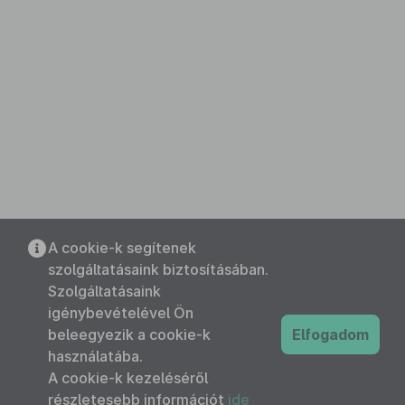
A cookie-k segítenek
szolgáltatásaink biztosításában.
Szolgáltatásaink
igénybevételével Ön
beleegyezik a cookie-k
Elfogadom
használatába.
A cookie-k kezeléséről
részletesebb információt
ide