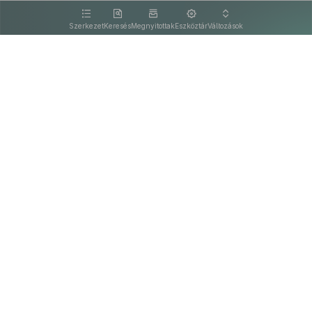
kattintva olvashat.
Szerkezet
Keresés
Megnyitottak
Eszköztár
Változások
Kapcsolat
Felhasználási feltételek
PDF
Akadálymentesítési nyilatkozat
Adatkezelési tájékoztató