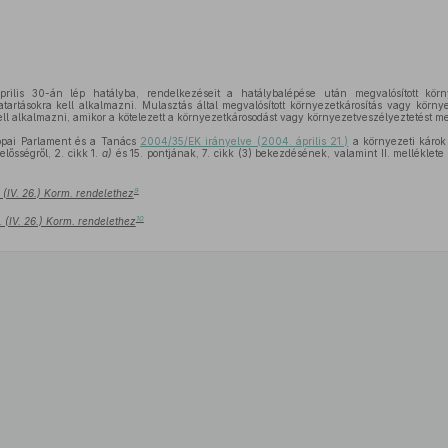
ilis 30-án lép hatályba, rendelkezéseit a hatálybalépése után megvalósított körny
tartásokra kell alkalmazni. Mulasztás által megvalósított környezetkárosítás vagy körny
ell alkalmazni, amikor a kötelezett a környezetkárosodást vagy környezetveszélyeztetést m
ópai Parlament és a Tanács
2004/35/EK irányelve (2004. április 21.)
a környezeti károk
elősségről, 2. cikk 1.
a)
és 15. pontjának, 7. cikk (3) bekezdésének, valamint II. melléklete 1.
9
 (IV. 26.) Korm. rendelethez
10
 (IV. 26.) Korm. rendelethez