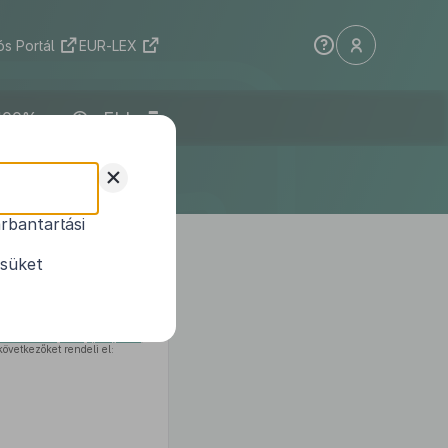
s Portál
EUR-LEX
ELI
+
rbantartási
 (VII. 21.) Korm.
ésüket
 bekezdés f) és v) pontjában
,
övetkezőket rendeli el: