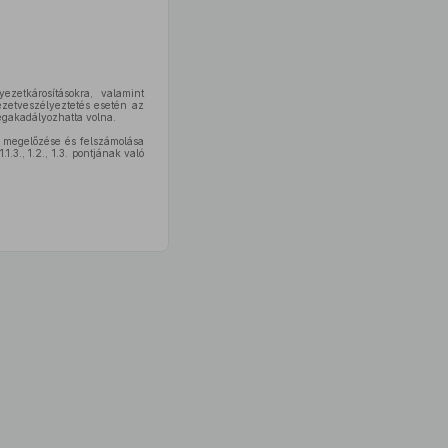
ezetkárosításokra, valamint
ezetveszélyeztetés esetén az
egakadályozhatta volna.
 megelőzése és felszámolása
1.3., 1.2., 1.3. pontjának való