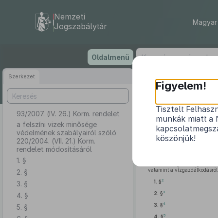
Nemzeti
Magyar 
Jogszabálytár
Ugrás
Oldalmenü
a
tartalomra
Szerkezet
Figyelem!
Tisztelt Felhasz
93/2007. (IV. 26.) Korm. rendelet
a felszíni vize
munkák miatt a 
a felszíni vizek minősége
kapcsolatmegsza
védelmének szabályairól szóló
köszönjük!
220/2004. (VII. 21.) Korm.
rendelet módosításáról
1. §
A Kormány a környezet véd
valamint a vízgazdálkodásról
2. §
2
1. §
3. §
3
2. §
4. §
4
3. §
5. §
5
4. §