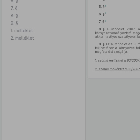
6. §
6
5. §
7. §
7
6. §
8. §
8
7. §
9. §
8. §
E rendelet 2007. ápr
1. melléklet
környezetveszélyeztető maga
akkor hatályos szabályokat k
2. melléklet
9. §
Ez a rendelet az Eur
tekintetében a környezeti fel
megfelelést szolgálja.
1. számú melléklet a 93/2007.
2. számú melléklet a 93/2007.