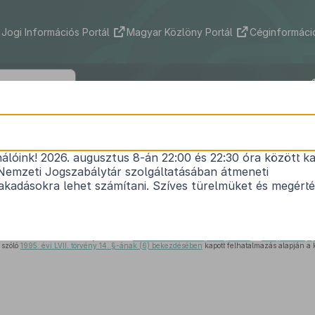
Jogi Információs Portál
Magyar Közlöny Portál
Céginformáció
93/2007. (IV. 26.) Korm. rendelet
nálóink! 2026. augusztus 8-án 22:00 és 22:30 óra között ka
k minősége védelmének szabályairól szóló
220/2004.
Nemzeti Jogszabálytár szolgáltatásában átmeneti
1
rendelet
módosításáról
kadásokra lehet számítani. Szíves türelmüket és megért
Hatályos: 2008. 05. 16. – 2024. 12. 31.
elmének általános szabályairól szóló
1995. évi LIII. törvény 36. §-ában
, a
110. §-ának (7)
 szóló
1995. évi LVII. törvény 14. §-ának (6) bekezdésében
kapott felhatalmazás alapján a k