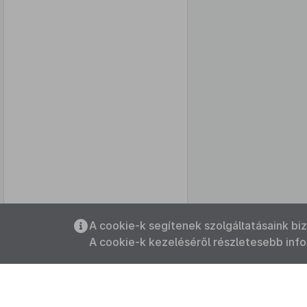
Az oldalmenübe visszatéréshez
A cookie-k segítenek szolgáltatásaink bi
használhatja az
ALT + S
billentyűket.
A cookie-k kezeléséről részletesebb inf