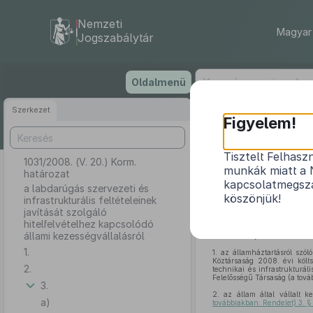
Nemzeti
Magyar 
Jogszabálytár
Ugrás
Oldalmenü
a
tartalomra
Szerkezet
Figyelem!
Tisztelt Felhasz
1031/2008. (V. 20.) Korm.
a labdarúgás
munkák miatt a 
határozat
hi
kapcsolatmegsza
a labdarúgás szervezeti és
köszönjük!
infrastrukturális feltételeinek
javítását szolgáló
hitelfelvételhez kapcsolódó
állami kezességvállalásról
A Kormány
1.
1.
az államháztartásról szól
Köztársaság 2008. évi költ
2.
technikai és infrastrukturál
Felelősségű Társaság (a továb
3.
2.
az állam által vállalt k
a)
továbbiakban: Rendelet) 3. 