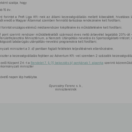
leként szabja, hogy
bb 15 év,
rd forintot a Profi Liga Kft.-nek az állami kezességvállalás mellett kibocsátott, hivatásos
ől eredő a Magyar Állammal szemben fennálló tartozása rendezésére kell fordítani,
d forintot országos elérésű médiarendszer kiépítésére és működtetésére kell fordítani,
)
pont szerinti rendszer működtetéséből származó éves nettó árbevétel legalább 20%-át –
Területfejlesztési Minisztérium, a Nemzeti Utánpótlás-nevelési és Sportszolgáltató Intézet
olgozott labdarúgás utánpótlás-nevelési programokra kell fordítani,
yzati minisztert a 3.
d)
pontban foglalt feltételek teljesítésének ellenőrzésére,
iszter a kezességvállalás fejében az Advertum Kft.-vel szemben 2 százalék kezességvállalá
zelő Központ Zrt.-t a
Rendelet 7. § (1) bekezdés
b)
pontjának 1. alpontja
szerinti közreműkö
nkormányzati miniszter
követő napon lép hatályba.
Gyurcsány Ferenc
s. k.,
miniszterelnök