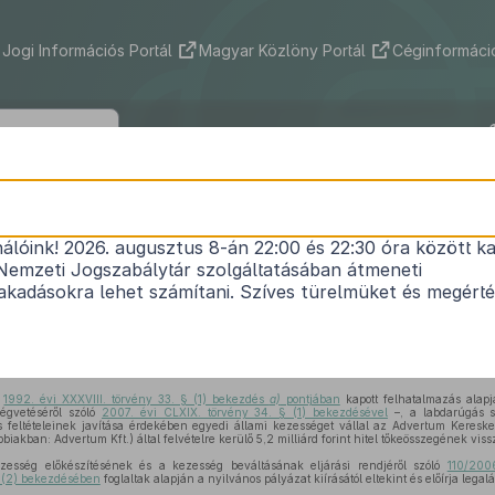
Jogi Információs Portál
Magyar Közlöny Portál
Céginformáció
1031/2008. (V. 20.) Korm. határozat
nálóink! 2026. augusztus 8-án 22:00 és 22:30 óra között ka
 szervezeti és infrastrukturális feltételeinek javít
Nemzeti Jogszabálytár szolgáltatásában átmeneti
telfelvételhez kapcsolódó állami kezességvállalás
kadásokra lehet számítani. Szíves türelmüket és megért
Közlönyállapot 2008. 05. 21.
ó
1992. évi XXXVIII. törvény 33. § (1) bekezdés
a)
pontjában
kapott felhatalmazás alap
ségvetéséről szóló
2007. évi CLXIX. törvény 34. § (1) bekezdésével
–, a labdarúgás s
is feltételeinek javítása érdekében egyedi állami kezességet vállal az Advertum Keresked
biakban: Advertum Kft.) által felvételre kerülő 5,2 milliárd forint hitel tőkeösszegének viss
ezesség előkészítésének és a kezesség beváltásának eljárási rendjéről szóló
110/2006
§ (2) bekezdésében
foglaltak alapján a nyilvános pályázat kiírásától eltekint és előírja lega