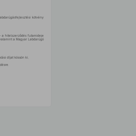
 labdarúgásfejlesztési kötvény
 a hitelszerződés futamideje
, valamint a Magyar Labdarúgó
si díjat kössön ki,
désre.