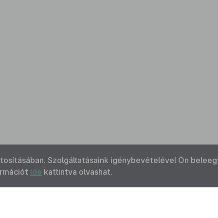
ztosításában. Szolgáltatásaink igénybevételével Ön beleeg
ormációt
ide
kattintva olvashat.