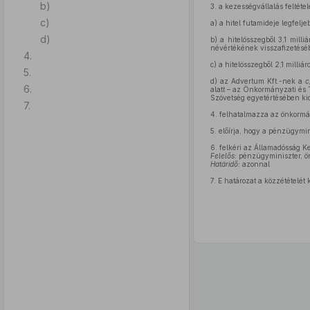
b)
3.
a kezességvállalás feltéte
c)
a)
a hitel futamideje legfelje
d)
b)
a hitelösszegből 3,1 milliá
névértékének visszafizetéséb
4.
c)
a hitelösszegből 2,1 milliár
5.
d)
az Advertum Kft.-nek a
c
6.
alatt – az Önkormányzati és 
Szövetség egyetértésében kid
7.
4.
felhatalmazza az önkormán
5.
előírja, hogy a pénzügymin
6.
felkéri az Államadósság Ke
Felelős:
pénzügyminiszter, ö
Határidő:
azonnal
7.
E határozat a közzétételét 