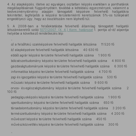
4.
Az alapképzés, illetve az egységes, osztatlan képzés esetében a ponthatárok
megállapításának függvényében, továbbá a kétoldalú egyezmények, valamint a
kedvezménytörvény alapján támogatott képzésre felvehető hallgatókra
tekintettel, legfeljebb a képzési területenkénti keretszámok 5%-os túllépését
engedélyezi úgy, hogy az összlétszám nem léphető túl.
5.
A 2008-ban a felsőoktatásba felvehető államilag támogatott hallgatói
létszámkeretről szóló
1077/2007. (X. 4.) Korm. határozat
1. pontja
a)–b)
alpontja
helyébe a következő rendelkezés lép:
„
a)
a felsőfokú szakképzésre felvehető hallgatók létszáma 11 520 fő
b)
alapképzésre felvehető hallgatók létszáma 40 630 fő
ebből agrár képzési területre felvehető hallgatók száma 1 900 fő
bölcsészettudomány képzési területre felvehető hallgatók száma 4 800 fő
gazdaságtudományok képzési területre felvehető hallgatók száma 6 300 fő
informatika képzési területre felvehető hallgatók száma 4 700 fő
jogi és igazgatási képzési területre felvehető hallgatók száma 530 fő
műszaki képzési területre felvehető hallgatók száma 9 600 fő
orvos- és egészségtudomány képzési területre felvehető hallgatók száma 2
100 fő
pedagógusképzés képzési területre felvehető hallgatók száma 1 900 fő
sporttudomány képzési területre felvehető hallgatók száma 650 fő
társadalomtudomány képzési területre felvehető hallgatók száma 3 200 fő
természettudomány képzési területre felvehető hallgatók száma 4 200 fő
művészet képzési területre felvehető hallgatók száma 450 fő
művészközvetítés képzési területre felvehető hallgatók száma 300 fő
”