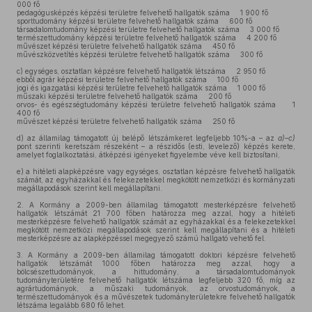
000 fő
pedagógusképzés képzési területre felvehető hallgatók száma 1 900 fő
sporttudomány képzési területre felvehető hallgatók száma 600 fő
társadalomtudomány képzési területre felvehető hallgatók száma 3 000 fő
természettudomány képzési területre felvehető hallgatók száma 4 200 fő
művészet képzési területre felvehető hallgatók száma 450 fő
művészközvetítés képzési területre felvehető hallgatók száma 300 fő
c)
egységes, osztatlan képzésre felvehető hallgatók létszáma 2 950 fő
ebből agrár képzési területre felvehető hallgatók száma 100 fő
jogi és igazgatási képzési területre felvehető hallgatók száma 1 000 fő
műszaki képzési területre felvehető hallgatók száma 200 fő
orvos- és egészségtudomány képzési területre felvehető hallgatók száma 1
400 fő
művészet képzési területre felvehető hallgatók száma 250 fő
d)
az államilag támogatott új belépő létszámkeret legfeljebb 10%-a – az
a)–c)
pont szerinti keretszám részeként – a részidős (esti, levelező) képzés kerete,
amelyet foglalkoztatási, átképzési igényeket figyelembe véve kell biztosítani,
e)
a hitéleti alapképzésre vagy egységes, osztatlan képzésre felvehető hallgatók
számát, az egyházakkal és felekezetekkel megkötött nemzetközi és kormányzati
megállapodások szerint kell megállapítani.
2.
A Kormány a 2009-ben államilag támogatott mesterképzésre felvehető
hallgatók létszámát 21 700 főben határozza meg azzal, hogy a hitéleti
mesterképzésre felvehető hallgatók számát az egyházakkal és a felekezetekkel
megkötött nemzetközi megállapodások szerint kell megállapítani és a hitéleti
mesterképzésre az alapképzéssel megegyező számú hallgató vehető fel.
3.
A Kormány a 2009-ben államilag támogatott doktori képzésre felvehető
hallgatók létszámát 1000 főben határozza meg azzal, hogy a
bölcsészettudományok, a hittudomány, a társadalomtudományok
tudományterületére felvehető hallgatók létszáma legfeljebb 320 fő, míg az
agrártudományok, a műszaki tudományok, az orvostudományok, a
természettudományok és a művészetek tudományterületekre felvehető hallgatók
létszáma legalább 680 fő lehet.