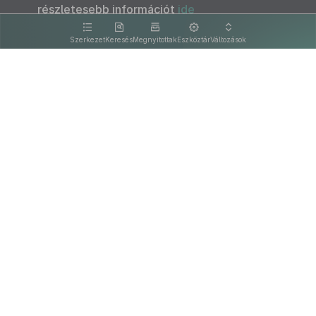
részletesebb információt
ide
kattintva olvashat.
Szerkezet
Keresés
Megnyitottak
Eszköztár
Változások
Kapcsolat
Felhasználási feltételek
PDF
Akadálymentesítési nyilatkozat
Adatkezelési tájékoztató