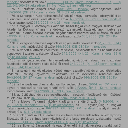
rendelet
módosításáról szóló
356/2006. (XII. 27.) Korm. rendelet 1–89. §-a
,
90. §
(2), (4), (6)–(8) bekezdése
,
91. §-a
,
1–22. számú melléklete
,
175.
a Szülőföld Alapról szóló
2005. évi II. törvény
végrehajtásáról szóló
355/2006. (XII. 27.) Korm. rendelet 31. § (2) bekezdése
,
176.
a Schengen Alap felhasználásának pénzügyi tervezési, lebonyolítási és
ellenőrzési rendjének kialakításáról szóló
179/2004. (V. 26.) Korm. rendelet
módosításáról szóló
352/2006. (XII. 23.) Korm. rendelet
,
177.
a Magyar Tudományos Akadémia hazai tagjai és a Magyar Tudományos
Akadémia Doktora címmel rendelkező személyek tiszteletdíjáról, illetve az
akadémikus elhalálozása esetén megállapítható hozzátartozói ellátásokról szóló
4/1995. (I. 20.) Korm. rendelet
módosításáról szóló
350/2006. (XII. 23.) Korm.
rendelet
,
178.
a levegő védelmével kapcsolatos egyes szabályokról szóló
21/2001. (II. 14.)
Korm. rendelet
módosításáról szóló
349/2006. (XII. 23.) Korm. rendelet
,
179.
a védett állatfajok védelmére, tartására, hasznosítására és bemutatására
vonatkozó részletes szabályokról szóló
348/2006. (XII. 23.) Korm. rendelet 22. §
(2) bekezdése
,
24. §-a
,
180.
a környezetvédelmi, természetvédelmi, vízügyi hatósági és igazgatási
feladatokat ellátó szervek kijelöléséről szóló
347/2006. (XII. 23.) Korm. rendelet
41. § (3)–(4) bekezdése
,
181.
a polgári légiközlekedés védelmének szabályairól és a Légiközlekedés
Védelmi Bizottság jogköréről, feladatairól és működésének rendjéről szóló
104/2004. (IV. 27.) Korm. rendelet
módosításáról szóló
346/2006. (XII. 23.) Korm.
rendelet
,
182.
a honvédelemről és a Magyar Honvédségről szóló
2004. évi CV. törvény
egyes rendelkezéseinek végrehajtásáról szóló
71/2006. (IV. 3.) Korm. rendelet
módosításáról szóló
344/2006. (XII. 23.) Korm. rendelet
,
183.
az építésügyi és az építésfelügyeleti hatóságok kijelöléséről és működési
feltételeiről szóló
343/2006. (XII. 23.) Korm. rendelet 10–11. §-a
,
184.
a Magyar Takarmánykódex kiadásának rendjéről szóló
341/2006. (XII.
23.) Korm. rendelet 5. § (1) bekezdésében
az „ , egyidejűleg a Magyar
Takarmánykódexről szóló
86/1997. (XI. 26.) FM rendelet
hatályát veszti”
szövegrész,
5. § (2) bekezdése
,
185.
a földhivatalokról, a Földmérési és Távérzékelési Intézetről, a Földrajzinév
Bizottságról és az ingatlan-nyilvántartási eljárás részletes szabályairól szóló
338/2006. (XII. 23.) Korm. rendelet 19. §-a
,
20. § (2) bekezdése
,
186.
az Egyenlő Bánásmód Hatóságról és eljárásának részletes szabályairól