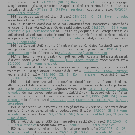
végrehajtásáról szóló
217/1997. (XII. 1.) Korm. rendelet
és az egészségügyi
szolgáltatások Egészségbiztosítási Alapból történő finanszírozásának részletes
szabályairól szóló
43/1999. (III. 3.) Korm. rendelet
módosításáról szóló
35/2007.
(III. 7.) Korm. rendelet
,
144.
az egyes szabálysértésekről szóló
218/1999. (XII. 28.) Korm. rendelet
módosításáról szóló
32/2007. (III. 6.) Korm. rendelet
,
145.
a területfejlesztéssel és a területrendezéssel kapcsolatos információs
rendszerről és a kötelező adatközlés szabályairól szóló
31/2007. (II. 28.) Korm.
rendelet 12. § (1) bekezdésében
az „ , ezzel egyidejűleg a területfejlesztéssel és
területrendezéssel kapcsolatos információs rendszerről és a kötelező adatközlés
rendjéről szóló
112/1997. (VI. 27.) Korm. rendelet
a hatályát veszti” szövegrész,
12. § (3) bekezdése
,
146.
az Európai Unió strukturális alapjaiból és Kohéziós Alapjából származó
támogatások hazai felhasználásáért felelős intézményekről szóló
1/2004. (I. 5.)
Korm. rendelet
módosításáról szóló
30/2007. (II. 28.) Korm. rendelet
,
147.
a helyi önkormányzatok címzett és céltámogatása felhasználásának
részletes szabályairól szóló
19/2005. (II. 11.) Korm. rendelet
módosításáról szóló
29/2007. (II. 28.) Korm. rendelet
,
148.
a társadalombiztosítás ellátásaira és a magánnyugdíjra jogosultakról,
valamint e szolgáltatások fedezetéről szóló
1997. évi LXXX. törvény
végrehajtásáról szóló
195/1997. (XI. 5.) Korm. rendelet
módosításáról szóló
28/2007. (II. 28.) Korm. rendelet
,
149.
a tulajdonviszonyok rendezése érdekében, az állam által az
állampolgárok tulajdonában igazságtalanul okozott károk részleges kárpótlásáról
szóló
1991. évi XXV. törvény
végrehajtásáról szóló
104/1991. (VIII. 3.) Korm.
rendelet
és az egyes értékpapírok előállításának, kezelésének és fizikai
megsemmisítésének biztonsági szabályairól szóló
98/1995. (VIII. 24.) Korm.
rendelet
módosításáról szóló
27/2007. (II. 28.) Korm. rendelet 1–5. §-a
,
6. § (2)
bekezdése
,
150.
a haditechnikai eszközök és szolgáltatások kivitelének, behozatalának,
transzferjének és tranzitjának engedélyezéséről szóló
16/2004. (II. 6.) Korm.
rendelet
módosításáról szóló
26/2007. (II. 28.) Korm. rendelet 1–11. §-a
,
13. §-a
,
1–
2. melléklete
,
151.
a közbiztonságra különösen veszélyes eszközökről szóló
175/2003. (X.
28.) Korm. rendelet
módosításáról szóló
25/2007. (II. 28.) Korm. rendelet
,
152.
az utazásszervező és -közvetítő tevékenységről szóló
213/1996. (XII. 23.)
Korm. rendelet
módosításáról szóló
20/2007. (II. 20.) Korm. rendelet 1–13. §-a
,
14.