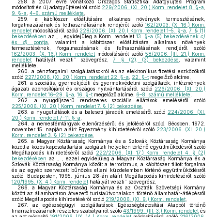
258.
a 2007. évre vonatkozó Országos Statisztikai Adatgyűjtési Program
módosított és új adatgyűjtéseiről szóló
229/2006. (XI. 20.) Korm. rendelet 8. §-a
,
9. §-a
,
4–6. számú melléklete
,
259.
a kábítószer előállítására alkalmas növények termesztésének,
forgalmazásának és felhasználásának rendjéről szóló
162/2003. (X. 16.) Korm.
rendelet
módosításáról szóló
228/2006. (XI. 20.) Korm. rendelet 1–5. §-a
,
7. § (1)
bekezdésében
az „ , egyidejűleg a Korm. rendelet
13. §-a (5) bekezdésének
c)
és
d)
pontja
, valamint a kábítószer előállítására alkalmas növények
termesztésének, forgalmazásának és felhasználásának rendjéről szóló
162/2003. (X. 16.) Korm. rendelet
módosításáról szóló
58/2006. (III. 21.) Korm.
rendelet
hatályát veszti” szövegrész,
7. § (2), (3) bekezdése
, valamint
melléklete,
260.
a pénzforgalmi szolgáltatásokról és az elektronikus fizetési eszközökről
szóló
227/2006. (XI. 20.) Korm. rendelet 22. §-a
,
22. §-t
megelőző alcíme,
261.
a szociális, gyermekjóléti és gyermekvédelmi szolgáltatók, intézmények
ágazati azonosítójáról és országos nyilvántartásáról szóló
226/2006. (XI. 20.)
Korm. rendelet 16–29. §-a
,
16. §-t
megelőző alcíme,
6–8. számú melléklete
,
262.
a nyugdíjszerű rendszeres szociális ellátások emeléséről szóló
225/2006. (XI. 20.) Korm. rendelet 7. § (2) bekezdése
,
263.
a nyugellátások és a baleseti járadék emeléséről szóló
224/2006. (XI.
20.) Korm. rendelet 7–11. §-a
,
264.
a nemesfémtárgyak ellenőrzéséről és jelöléséről szóló, Bécsben, 1972.
november 15. napján aláírt Egyezmény kihirdetéséről szóló
223/2006. (XI. 20.)
Korm. rendelet 3. § (2) bekezdése
,
265.
a Magyar Köztársaság Kormánya és a Szlovák Köztársaság Kormánya
között a közös kapcsolattartási szolgálati helyeken történő együttműködésről szóló
Megállapodás kihirdetéséről szóló
222/2006. (XI. 17.) Korm. rendelet 4. § (2)
bekezdésében
az „ , ezzel egyidejűleg a Magyar Köztársaság Kormánya és a
Szlovák Köztársaság Kormánya között a terrorizmus, a kábítószer tiltott forgalma
és az egyéb szervezett bűnözés elleni küzdelemben történő együttműködésről
szóló, Budapesten, 1995. június 28-án aláírt Megállapodás kihirdetéséről szóló
120/1995. (X. 4.) Korm. rendelet
hatályát veszti” szövegrész,
266.
a Magyar Köztársaság Kormánya és az Osztrák Szövetségi Kormány
között az államhatáron átvezető turistaútvonalakon történő államhatár-átlépésről
szóló Megállapodás kihirdetéséről szóló
219/2006. (XI. 9.) Korm. rendelet
,
267.
az egészségügyi szolgáltatások Egészségbiztosítási Alapból történő
finanszírozásának részletes szabályairól szóló
43/1999. (III. 3.) Korm. rendelet
és
az azt módosító
191/2006. (IX. 14.) Korm. rendelet
módosításáról szóló
216/2006.