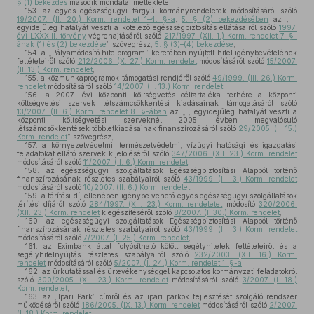
§ (1) bekezdés
második mondata, melléklete,
153.
az egyes egészségügyi tárgyú kormányrendeletek módosításáról szóló
19/2007. (II. 20.) Korm. rendelet 1–4. §-a
,
5. § (2) bekezdésében
az „ ,
egyidejűleg hatályát veszti a kötelező egészségbiztosítás ellátásairól szóló
1997.
évi LXXXIII. törvény
végrehajtásáról szóló
217/1997. (XII. 1.) Korm. rendelet 7. §-
ának (1) és (2) bekezdése
” szövegrész,
5. § (3)–(4) bekezdése
,
154.
a „Pályamódosító hitelprogram” keretében nyújtott hitel igénybevételének
feltételeiről szóló
212/2006. (X. 27.) Korm. rendelet
módosításáról szóló
15/2007.
(II. 13.) Korm. rendelet
,
155.
a közmunkaprogramok támogatási rendjéről szóló
49/1999. (III. 26.) Korm.
rendelet
módosításáról szóló
14/2007. (II. 13.) Korm. rendelet
,
156.
a 2007. évi központi költségvetés céltartaléka terhére a központi
költségvetési szervek létszámcsökkentési kiadásainak támogatásáról szóló
13/2007. (II. 6.) Korm. rendelet 8. §-ában
az „ , egyidejűleg hatályát veszti a
központi költségvetési szerveknél 2005. évben megvalósuló
létszámcsökkentések többletkiadásainak finanszírozásáról szóló
29/2005. (II. 15.)
Korm. rendelet
” szövegrész,
157.
a környezetvédelmi, természetvédelmi, vízügyi hatósági és igazgatási
feladatokat ellátó szervek kijelöléséről szóló
347/2006. (XII. 23.) Korm. rendelet
módosításáról szóló
11/2007. (II. 6.) Korm. rendelet
,
158.
az egészségügyi szolgáltatások Egészségbiztosítási Alapból történő
finanszírozásának részletes szabályairól szóló
43/1999. (III. 3.) Korm. rendelet
módosításáról szóló
10/2007. (II. 6.) Korm. rendelet
,
159.
a térítési díj ellenében igénybe vehető egyes egészségügyi szolgáltatások
térítési díjáról szóló
284/1997. (XII. 23.) Korm. rendeletet
módosító
320/2006.
(XII. 23.) Korm. rendelet
kiegészítéséről szóló
8/2007. (I. 30.) Korm. rendelet
,
160.
az egészségügyi szolgáltatások Egészségbiztosítási Alapból történő
finanszírozásának részletes szabályairól szóló
43/1999. (III. 3.) Korm. rendelet
módosításáról szóló
7/2007. (I. 25.) Korm. rendelet
,
161.
az Eximbank által folyósítható kötött segélyhitelek feltételeiről és a
segélyhitelnyújtás részletes szabályairól szóló
232/2003. (XII. 16.) Korm.
rendelet
módosításáról szóló
5/2007. (I. 24.) Korm. rendelet 1. §-a
,
162.
az űrkutatással és űrtevékenységgel kapcsolatos kormányzati feladatokról
szóló
300/2005. (XII. 23.) Korm. rendelet
módosításáról szóló
3/2007. (I. 18.)
Korm. rendelet
,
163.
az „Ipari Park” címről és az ipari parkok fejlesztését szolgáló rendszer
működéséről szóló
186/2005. (IX. 13.) Korm. rendelet
módosításáról szóló
2/2007.
(I. 18.) Korm. rendelet
,