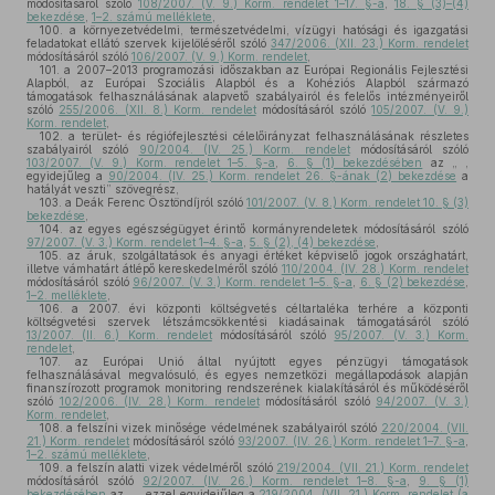
módosításáról szóló
108/2007. (V. 9.) Korm. rendelet 1–17. §-a
,
18. § (3)–(4)
bekezdése
,
1–2. számú melléklete
,
100.
a környezetvédelmi, természetvédelmi, vízügyi hatósági és igazgatási
feladatokat ellátó szervek kijelöléséről szóló
347/2006. (XII. 23.) Korm. rendelet
módosításáról szóló
106/2007. (V. 9.) Korm. rendelet
,
101.
a 2007–2013 programozási időszakban az Európai Regionális Fejlesztési
Alapból, az Európai Szociális Alapból és a Kohéziós Alapból származó
támogatások felhasználásának alapvető szabályairól és felelős intézményeiről
szóló
255/2006. (XII. 8.) Korm. rendelet
módosításáról szóló
105/2007. (V. 9.)
Korm. rendelet
,
102.
a terület- és régiófejlesztési célelőirányzat felhasználásának részletes
szabályairól szóló
90/2004. (IV. 25.) Korm. rendelet
módosításáról szóló
103/2007. (V. 9.) Korm. rendelet 1–5. §-a
,
6. § (1) bekezdésében
az „ ,
egyidejűleg a
90/2004. (IV. 25.) Korm. rendelet 26. §-ának (2) bekezdése
a
hatályát veszti” szövegrész,
103.
a Deák Ferenc Ösztöndíjról szóló
101/2007. (V. 8.) Korm. rendelet 10. § (3)
bekezdése
,
104.
az egyes egészségügyet érintő kormányrendeletek módosításáról szóló
97/2007. (V. 3.) Korm. rendelet 1–4. §-a
,
5. § (2), (4) bekezdése
,
105.
az áruk, szolgáltatások és anyagi értéket képviselő jogok országhatárt,
illetve vámhatárt átlépő kereskedelméről szóló
110/2004. (IV. 28.) Korm. rendelet
módosításáról szóló
96/2007. (V. 3.) Korm. rendelet 1–5. §-a
,
6. § (2) bekezdése
,
1–2. melléklete
,
106.
a 2007. évi központi költségvetés céltartaléka terhére a központi
költségvetési szervek létszámcsökkentési kiadásainak támogatásáról szóló
13/2007. (II. 6.) Korm. rendelet
módosításáról szóló
95/2007. (V. 3.) Korm.
rendelet
,
107.
az Európai Unió által nyújtott egyes pénzügyi támogatások
felhasználásával megvalósuló, és egyes nemzetközi megállapodások alapján
finanszírozott programok monitoring rendszerének kialakításáról és működéséről
szóló
102/2006. (IV. 28.) Korm. rendelet
módosításáról szóló
94/2007. (V. 3.)
Korm. rendelet
,
108.
a felszíni vizek minősége védelmének szabályairól szóló
220/2004. (VII.
21.) Korm. rendelet
módosításáról szóló
93/2007. (IV. 26.) Korm. rendelet 1–7. §-a
,
1–2. számú melléklete
,
109.
a felszín alatti vizek védelméről szóló
219/2004. (VII. 21.) Korm. rendelet
módosításáról szóló
92/2007. (IV. 26.) Korm. rendelet 1–8. §-a
,
9. § (1)
bekezdésében
az „ , ezzel egyidejűleg a
219/2004. (VII. 21.) Korm. rendelet (a