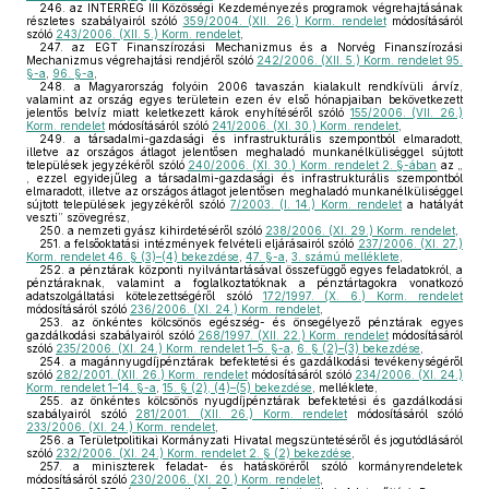
246.
az INTERREG III Közösségi Kezdeményezés programok végrehajtásának
részletes szabályairól szóló
359/2004. (XII. 26.) Korm. rendelet
módosításáról
szóló
243/2006. (XII. 5.) Korm. rendelet
,
247.
az EGT Finanszírozási Mechanizmus és a Norvég Finanszírozási
Mechanizmus végrehajtási rendjéről szóló
242/2006. (XII. 5.) Korm. rendelet 95.
§-a
,
96. §-a
,
248.
a Magyarország folyóin 2006 tavaszán kialakult rendkívüli árvíz,
valamint az ország egyes területein ezen év első hónapjaiban bekövetkezett
jelentős belvíz miatt keletkezett károk enyhítéséről szóló
155/2006. (VII. 26.)
Korm. rendelet
módosításáról szóló
241/2006. (XI. 30.) Korm. rendelet
,
249.
a társadalmi-gazdasági és infrastrukturális szempontból elmaradott,
illetve az országos átlagot jelentősen meghaladó munkanélküliséggel sújtott
települések jegyzékéről szóló
240/2006. (XI. 30.) Korm. rendelet 2. §-ában
az „
, ezzel egyidejűleg a társadalmi-gazdasági és infrastrukturális szempontból
elmaradott, illetve az országos átlagot jelentősen meghaladó munkanélküliséggel
sújtott települések jegyzékéről szóló
7/2003. (I. 14.) Korm. rendelet
a hatályát
veszti” szövegrész,
250.
a nemzeti gyász kihirdetéséről szóló
238/2006. (XI. 29.) Korm. rendelet
,
251.
a felsőoktatási intézmények felvételi eljárásairól szóló
237/2006. (XI. 27.)
Korm. rendelet 46. § (3)–(4) bekezdése
,
47. §-a
,
3. számú melléklete
,
252.
a pénztárak központi nyilvántartásával összefüggő egyes feladatokról, a
pénztáraknak, valamint a foglalkoztatóknak a pénztártagokra vonatkozó
adatszolgáltatási kötelezettségéről szóló
172/1997. (X. 6.) Korm. rendelet
módosításáról szóló
236/2006. (XI. 24.) Korm. rendelet
,
253.
az önkéntes kölcsönös egészség- és önsegélyező pénztárak egyes
gazdálkodási szabályairól szóló
268/1997. (XII. 22.) Korm. rendelet
módosításáról
szóló
235/2006. (XI. 24.) Korm. rendelet 1–5. §-a
,
6. § (2)–(3) bekezdése
,
254.
a magánnyugdíjpénztárak befektetési és gazdálkodási tevékenységéről
szóló
282/2001. (XII. 26.) Korm. rendelet
módosításáról szóló
234/2006. (XI. 24.)
Korm. rendelet 1–14. §-a
,
15. § (2), (4)–(5) bekezdése
, melléklete,
255.
az önkéntes kölcsönös nyugdíjpénztárak befektetési és gazdálkodási
szabályairól szóló
281/2001. (XII. 26.) Korm. rendelet
módosításáról szóló
233/2006. (XI. 24.) Korm. rendelet
,
256.
a Területpolitikai Kormányzati Hivatal megszüntetéséről és jogutódlásáról
szóló
232/2006. (XI. 24.) Korm. rendelet 2. § (2) bekezdése
,
257.
a miniszterek feladat- és hatásköréről szóló kormányrendeletek
módosításáról szóló
230/2006. (XI. 20.) Korm. rendelet
,