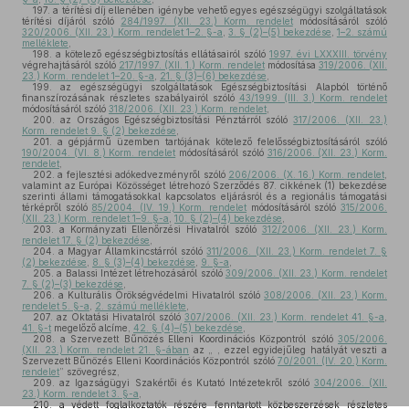
197.
a térítési díj ellenében igénybe vehető egyes egészségügyi szolgáltatások
térítési díjáról szóló
284/1997. (XII. 23.) Korm. rendelet
módosításáról szóló
320/2006. (XII. 23.) Korm. rendelet 1–2. §-a
,
3. § (2)–(5) bekezdése
,
1–2. számú
melléklete
,
198.
a kötelező egészségbiztosítás ellátásairól szóló
1997. évi LXXXIII. törvény
végrehajtásáról szóló
217/1997. (XII. 1.) Korm. rendelet
módosítása
319/2006. (XII.
23.) Korm. rendelet 1–20. §-a
,
21. § (3)–(6) bekezdése
,
199.
az egészségügyi szolgáltatások Egészségbiztosítási Alapból történő
finanszírozásának részletes szabályairól szóló
43/1999. (III. 3.) Korm. rendelet
módosításáról szóló
318/2006. (XII. 23.) Korm. rendelet
,
200.
az Országos Egészségbiztosítási Pénztárról szóló
317/2006. (XII. 23.)
Korm. rendelet 9. § (2) bekezdése
,
201.
a gépjármű üzemben tartójának kötelező felelősségbiztosításáról szóló
190/2004. (VI. 8.) Korm. rendelet
módosításáról szóló
316/2006. (XII. 23.) Korm.
rendelet
,
202.
a fejlesztési adókedvezményről szóló
206/2006. (X. 16.) Korm. rendelet
,
valamint az Európai Közösséget létrehozó Szerződés 87. cikkének (1) bekezdése
szerinti állami támogatásokkal kapcsolatos eljárásról és a regionális támogatási
térképről szóló
85/2004. (IV. 19.) Korm. rendelet
módosításáról szóló
315/2006.
(XII. 23.) Korm. rendelet 1–9. §-a
,
10. § (2)–(4) bekezdése
,
203.
a Kormányzati Ellenőrzési Hivatalról szóló
312/2006. (XII. 23.) Korm.
rendelet 17. § (2) bekezdése
,
204.
a Magyar Államkincstárról szóló
311/2006. (XII. 23.) Korm. rendelet 7. §
(2) bekezdése
,
8. § (3)–(4) bekezdése
,
9. §-a
,
205.
a Balassi Intézet létrehozásáról szóló
309/2006. (XII. 23.) Korm. rendelet
7. § (2)–(3) bekezdése
,
206.
a Kulturális Örökségvédelmi Hivatalról szóló
308/2006. (XII. 23.) Korm.
rendelet 5. §-a
,
2. számú melléklete
,
207.
az Oktatási Hivatalról szóló
307/2006. (XII. 23.) Korm. rendelet 41. §-a
,
41. §-t
megelőző alcíme,
42. § (4)–(5) bekezdése
,
208.
a Szervezett Bűnözés Elleni Koordinációs Központról szóló
305/2006.
(XII. 23.) Korm. rendelet 21. §-ában
az „ , ezzel egyidejűleg hatályát veszti a
Szervezett Bűnözés Elleni Koordinációs Központról szóló
70/2001. (IV. 20.) Korm.
rendelet
” szövegrész,
209.
az Igazságügyi Szakértői és Kutató Intézetekről szóló
304/2006. (XII.
23.) Korm. rendelet 3. §-a
,
210.
a védett foglalkoztatók részére fenntartott közbeszerzések részletes