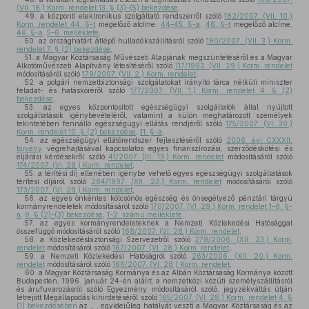
(VII. 18.) Korm. rendelet 13. § (3)–(5) bekezdése
,
49.
a központi elektronikus szolgáltató rendszerről szóló
182/2007. (VII. 10.)
Korm. rendelet 44. §-t
megelőző alcíme,
44–45. §-a
,
46. §-t
megelőző alcíme,
46. §-a
,
5–6. melléklete
,
50.
az országhatárt átlépő hulladékszállításról szóló
180/2007. (VII. 3.) Korm.
rendelet 7. § (2) bekezdése
,
51.
a Magyar Köztársaság Művészeti Alapjának megszüntetéséről és a Magyar
Alkotóművészeti Alapítvány létesítéséről szóló
117/1992. (VII. 29.) Korm. rendelet
módosításáról szóló
179/2007. (VII. 2.) Korm. rendelet
,
52.
a polgári nemzetbiztonsági szolgálatokat irányító tárca nélküli miniszter
feladat- és hatásköréről szóló
177/2007. (VII. 1.) Korm. rendelet 4. § (2)
bekezdése
,
53.
az egyes központosított egészségügyi szolgáltatók által nyújtott
szolgáltatások igénybevételéről, valamint a külön meghatározott személyek
tekintetében fennálló egészségügyi ellátás rendjéről szóló
175/2007. (VI. 30.)
Korm. rendelet 10. § (2) bekezdése
,
11. §-a
,
54.
az egészségügyi ellátórendszer fejlesztéséről szóló
2006. évi CXXXII.
törvény
végrehajtásával kapcsolatos egyes finanszírozási, szerződéskötési és
eljárási kérdésekről szóló
41/2007. (III. 13.) Korm. rendelet
módosításáról szóló
174/2007. (VI. 29.) Korm. rendelet
,
55.
a térítési díj ellenében igénybe vehető egyes egészségügyi szolgáltatások
térítési díjáról szóló
284/1997. (XII. 23.) Korm. rendelet
módosításáról szóló
173/2007. (VI. 29.) Korm. rendelet
,
56.
az egyes önkéntes kölcsönös egészség és önsegélyező pénztári tárgyú
kormányrendeletek módosításáról szóló
170/2007. (VI. 29.) Korm. rendelet 1–8. §-
a
,
9. § (2)–(3) bekezdése
,
1–2. számú melléklete
,
57.
az egyes kormányrendeleteknek a Nemzeti Közlekedési Hatósággal
összefüggő módosításáról szóló
168/2007. (VI. 28.) Korm. rendelet
,
58.
a Közlekedésbiztonsági Szervezetről szóló
278/2006. (XII. 23.) Korm.
rendelet
módosításáról szóló
167/2007. (VI. 28.) Korm. rendelet
,
59.
a Nemzeti Közlekedési Hatóságról szóló
263/2006. (XII. 20.) Korm.
rendelet
módosításáról szóló
166/2007. (VI. 28.) Korm. rendelet
,
60.
a Magyar Köztársaság Kormánya és az Albán Köztársaság Kormánya között
Budapesten, 1996. január 24-én aláírt, a nemzetközi közúti személyszállításról
és árufuvarozásról szóló Egyezmény módosításáról szóló, jegyzékváltás útján
létrejött Megállapodás kihirdetéséről szóló
165/2007. (VI. 28.) Korm. rendelet 4. §
(1) bekezdésében
az „ , egyidejűleg hatályát veszti a Magyar Köztársaság és az