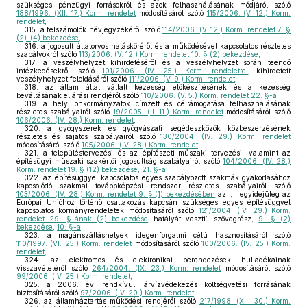
szükséges pénzügyi forrásokról és azok felhasználásának módjáról szóló
188/1996. (XII. 17.) Korm. rendelet
módosításáról szóló
115/2006. (V. 12.) Korm.
rendelet
,
315.
a felszámolók névjegyzékéről szóló
114/2006. (V. 12.) Korm. rendelet 7. §
(2)–(4) bekezdése
,
316.
a jogosult állatorvos hatásköréről és a működésével kapcsolatos részletes
szabályokról szóló
113/2006. (V. 12.) Korm. rendelet 10. § (2) bekezdése
,
317.
a veszélyhelyzet kihirdetéséről és a veszélyhelyzet során teendő
intézkedésekről szóló
101/2006. (IV. 25.) Korm. rendelettel
kihirdetett
veszélyhelyzet feloldásáról szóló
111/2006. (V. 9.) Korm. rendelet
,
318.
az állam által vállalt kezesség előkészítésének és a kezesség
beváltásának eljárási rendjéről szóló
110/2006. (V. 5.) Korm. rendelet 22. §-a
,
319.
a helyi önkormányzatok címzett és céltámogatása felhasználásának
részletes szabályairól szóló
19/2005. (II. 11.) Korm. rendelet
módosításáról szóló
106/2006. (IV. 28.) Korm. rendelet
,
320.
a gyógyszerek és gyógyászati segédeszközök közbeszerzésének
részletes és sajátos szabályairól szóló
130/2004. (IV. 29.) Korm. rendelet
módosításáról szóló
105/2006. (IV. 28.) Korm. rendelet
,
321.
a településtervezési és az építészeti-műszaki tervezési, valamint az
építésügyi műszaki szakértői jogosultság szabályairól szóló
104/2006. (IV. 28.)
Korm. rendelet 19. § (12) bekezdése
,
21. §-a
,
322.
az építésüggyel kapcsolatos egyes szabályozott szakmák gyakorlásához
kapcsolódó szakmai továbbképzési rendszer részletes szabályairól szóló
103/2006. (IV. 28.) Korm. rendelet 9. § (1) bekezdésében
az „ , egyidejűleg az
Európai Unióhoz történő csatlakozás kapcsán szükséges egyes építésüggyel
kapcsolatos kormányrendeletek módosításáról szóló
121/2004. (IV. 29.) Korm.
rendelet 29. §-ának (2) bekezdése
hatályát veszti” szövegrész,
9. § (2)
bekezdése
,
10. §-a
,
323.
a magánszálláshelyek idegenforgalmi célú hasznosításáról szóló
110/1997. (VI. 25.) Korm. rendelet
módosításáról szóló
100/2006. (IV. 25.) Korm.
rendelet
,
324.
az elektromos és elektronikai berendezések hulladékainak
visszavételéről szóló
264/2004. (IX. 23.) Korm. rendelet
módosításáról szóló
99/2006. (IV. 25.) Korm. rendelet
,
325.
a 2006. évi rendkívüli árvízvédekezés költségvetési forrásának
biztosításáról szóló
97/2006. (IV. 20.) Korm. rendelet
,
326.
az államháztartás működési rendjéről szóló
217/1998. (XII. 30.) Korm.