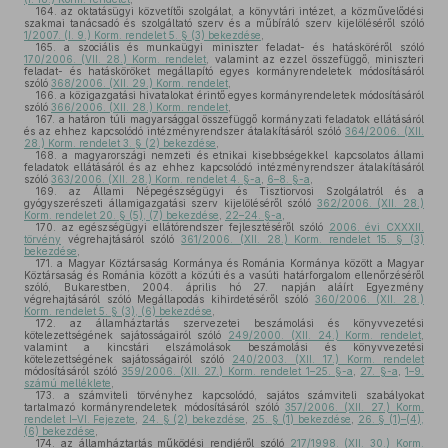
164.
az oktatásügyi közvetítői szolgálat, a könyvtári intézet, a közművelődési
szakmai tanácsadó és szolgáltató szerv és a műbíráló szerv kijelöléséről szóló
1/2007. (I. 9.) Korm. rendelet 5. § (3) bekezdése
,
165.
a szociális és munkaügyi miniszter feladat- és hatásköréről szóló
170/2006. (VII. 28.) Korm. rendelet
, valamint az ezzel összefüggő, miniszteri
feladat- és hatásköröket megállapító egyes kormányrendeletek módosításáról
szóló
368/2006. (XII. 29.) Korm. rendelet
,
166.
a közigazgatási hivatalokat érintő egyes kormányrendeletek módosításáról
szóló
366/2006. (XII. 28.) Korm. rendelet
,
167.
a határon túli magyarsággal összefüggő kormányzati feladatok ellátásáról
és az ehhez kapcsolódó intézményrendszer átalakításáról szóló
364/2006. (XII.
28.) Korm. rendelet 3. § (2) bekezdése
,
168.
a magyarországi nemzeti és etnikai kisebbségekkel kapcsolatos állami
feladatok ellátásáról és az ehhez kapcsolódó intézményrendszer átalakításáról
szóló
363/2006. (XII. 28.) Korm. rendelet 4. §-a
,
6–8. §-a
,
169.
az Állami Népegészségügyi és Tisztiorvosi Szolgálatról és a
gyógyszerészeti államigazgatási szerv kijelöléséről szóló
362/2006. (XII. 28.)
Korm. rendelet 20. § (5), (7) bekezdése
,
22–24. §-a
,
170.
az egészségügyi ellátórendszer fejlesztéséről szóló
2006. évi CXXXII.
törvény
végrehajtásáról szóló
361/2006. (XII. 28.) Korm. rendelet 15. § (3)
bekezdése
,
171.
a Magyar Köztársaság Kormánya és Románia Kormánya között a Magyar
Köztársaság és Románia között a közúti és a vasúti határforgalom ellenőrzéséről
szóló, Bukarestben, 2004. április hó 27. napján aláírt Egyezmény
végrehajtásáról szóló Megállapodás kihirdetéséről szóló
360/2006. (XII. 28.)
Korm. rendelet 5. § (3), (6) bekezdése
,
172.
az államháztartás szervezetei beszámolási és könyvvezetési
kötelezettségének sajátosságairól szóló
249/2000. (XII. 24.) Korm. rendelet
,
valamint a kincstári elszámolások beszámolási és könyvvezetési
kötelezettségének sajátosságairól szóló
240/2003. (XII. 17.) Korm. rendelet
módosításáról szóló
359/2006. (XII. 27.) Korm. rendelet 1–25. §-a
,
27. §-a
,
1–9.
számú melléklete
,
173.
a számviteli törvényhez kapcsolódó, sajátos számviteli szabályokat
tartalmazó kormányrendeletek módosításáról szóló
357/2006. (XII. 27.) Korm.
rendelet I–VI. Fejezete
,
24. § (2) bekezdése
,
25. § (1) bekezdése
,
26. § (1)–(4),
(6) bekezdése
,
174.
az államháztartás működési rendjéről szóló
217/1998. (XII. 30.) Korm.