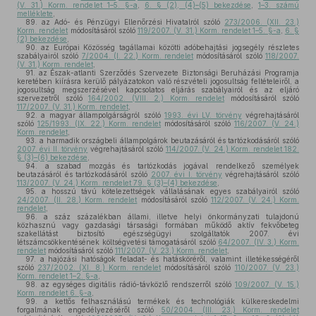
(V. 31.) Korm. rendelet 1–5. §-a
,
6. § (2), (4)–(5) bekezdése
,
1–3. számú
melléklete
,
89.
az Adó- és Pénzügyi Ellenőrzési Hivatalról szóló
273/2006. (XII. 23.)
Korm. rendelet
módosításáról szóló
119/2007. (V. 31.) Korm. rendelet 1–5. §-a
,
6. §
(2) bekezdése
,
90.
az Európai Közösség tagállamai közötti adóbehajtási jogsegély részletes
szabályairól szóló
7/2004. (I. 22.) Korm. rendelet
módosításáról szóló
118/2007.
(V. 31.) Korm. rendelet
,
91.
az Észak-atlanti Szerződés Szervezete Biztonsági Beruházási Programja
keretében kiírásra kerülő pályázatokon való részvételi jogosultság feltételeiről, a
jogosultság megszerzésével kapcsolatos eljárás szabályairól és az eljáró
szervezetről szóló
164/2002. (VIII. 2.) Korm. rendelet
módosításáról szóló
117/2007. (V. 31.) Korm. rendelet
,
92.
a magyar állampolgárságról szóló
1993. évi LV. törvény
végrehajtásáról
szóló
125/1993. (IX. 22.) Korm. rendelet
módosításáról szóló
116/2007. (V. 24.)
Korm. rendelet
,
93.
a harmadik országbeli állampolgárok beutazásáról és tartózkodásáról szóló
2007. évi II. törvény
végrehajtásáról szóló
114/2007. (V. 24.) Korm. rendelet 182.
§ (3)–(6) bekezdése
,
94.
a szabad mozgás és tartózkodás jogával rendelkező személyek
beutazásáról és tartózkodásáról szóló
2007. évi I. törvény
végrehajtásáról szóló
113/2007. (V. 24.) Korm. rendelet 79. § (3)–(4) bekezdése
,
95.
a hosszú távú kötelezettségek vállalásának egyes szabályairól szóló
24/2007. (II. 28.) Korm. rendelet
módosításáról szóló
112/2007. (V. 24.) Korm.
rendelet
,
96.
a száz százalékban állami, illetve helyi önkormányzati tulajdonú
közhasznú vagy gazdasági társasági formában működő aktív fekvőbeteg
szakellátást biztosító egészségügyi szolgáltatók 2007. évi
létszámcsökkentésének költségvetési támogatásáról szóló
64/2007. (IV. 3.) Korm.
rendelet
módosításáról szóló
111/2007. (V. 23.) Korm. rendelet
,
97.
a hajózási hatóságok feladat- és hatásköréről, valamint illetékességéről
szóló
237/2002. (XI. 8.) Korm. rendelet
módosításáról szóló
110/2007. (V. 23.)
Korm. rendelet 1–2. §-a
,
98.
az egységes digitális rádió-távközlő rendszerről szóló
109/2007. (V. 15.)
Korm. rendelet 6. §-a
,
99.
a kettős felhasználású termékek és technológiák külkereskedelmi
forgalmának engedélyezéséről szóló
50/2004. (III. 23.) Korm. rendelet