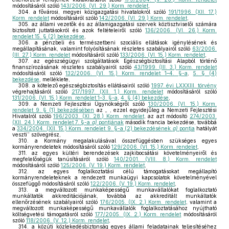
módosításáról szóló
143/2006. (VI. 29.) Korm. rendelet
,
304.
a fővárosi, megyei közigazgatási hivatalokról szóló
191/1996. (XII. 17.)
Korm. rendelet
módosításáról szóló
142/2006. (VI. 29.) Korm. rendelet
,
305.
az állami vezetők és az államigazgatási szervek köztisztviselői számára
biztosított juttatásokról és azok feltételeiről szóló
136/2006. (VI. 26.) Korm.
rendelet 15. § (2) bekezdése
,
306.
a pénzbeli és természetbeni szociális ellátások igénylésének és
megállapításának, valamint folyósításának részletes szabályairól szóló
63/2006.
(III. 27.) Korm. rendelet
módosításáról szóló
133/2006. (VI. 15.) Korm. rendelet
,
307.
az egészségügyi szolgáltatások Egészségbiztosítási Alapból történő
finanszírozásának részletes szabályairól szóló
43/1999. (III. 3.) Korm. rendelet
módosításáról szóló
132/2006. (VI. 15.) Korm. rendelet 1–4. §-a
,
5. § (4)
bekezdése
, melléklete,
308.
a kötelező egészségbiztosítás ellátásairól szóló
1997. évi LXXXIII. törvény
végrehajtásáról szóló
217/1997. (XII. 1.) Korm. rendelet
módosításáról szóló
131/2006. (VI. 15.) Korm. rendelet 1–3. §-a
,
4. § (4) bekezdése
,
309.
a Nemzeti Fejlesztési Ügynökségről szóló
130/2006. (VI. 15.) Korm.
rendelet 9. § (1) bekezdésében
az „ , ezzel egyidejűleg a Nemzeti Fejlesztési
Hivatalról szóló
196/2003. (XI. 28.) Korm. rendelet
, az azt módosító
274/2003.
(XII. 24.) Korm. rendelet 7. §-a
a)
pontjának
második francia bekezdése, továbbá
a
334/2004. (XII. 15.) Korm. rendelet 9. §-a (2) bekezdésének
a)
pontja
hatályát
veszti” szövegrész,
310.
a Kormány megalakulásával összefüggésben szükséges egyes
kormányrendeletek módosításáról szóló
129/2006. (VI. 15.) Korm. rendelet
,
311.
az egyes kültéri berendezések zajkibocsátási követelményeiről és
megfelelőségük tanúsításáról szóló
140/2001. (VIII. 8.) Korm. rendelet
módosításáról szóló
125/2006. (V. 19.) Korm. rendelet
,
312.
az egyes foglalkoztatási célú támogatásokat megállapító
kormányrendeleteknek a rendezett munkaügyi kapcsolatok követelményével
összefüggő módosításáról szóló
122/2006. (V. 19.) Korm. rendelet
,
313.
a megváltozott munkaképességű munkavállalókat foglalkoztató
munkáltatók akkreditációjának, továbbá az akkreditált munkáltatók
ellenőrzésének szabályairól szóló
176/2005. (IX. 2.) Korm. rendelet
, valamint a
megváltozott munkaképességű munkavállalók foglalkoztatásához nyújtható
költségvetési támogatásról szóló
177/2005. (IX. 2.) Korm. rendelet
módosításáról
szóló
118/2006. (V. 12.) Korm. rendelet
,
314.
a közúti közlekedésbiztonság egyes állami feladatainak teljesítéséhez