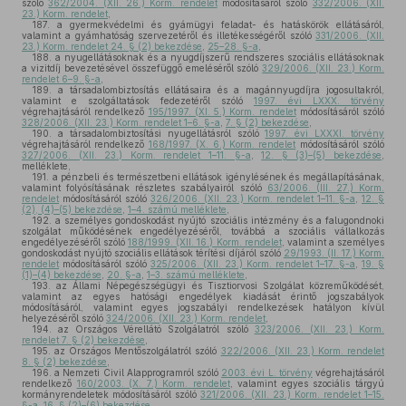
szóló
362/2004. (XII. 26.) Korm. rendelet
módosításáról szóló
332/2006. (XII.
23.) Korm. rendelet
,
187.
a gyermekvédelmi és gyámügyi feladat- és hatáskörök ellátásáról,
valamint a gyámhatóság szervezetéről és illetékességéről szóló
331/2006. (XII.
23.) Korm. rendelet 24. § (2) bekezdése
,
25–28. §-a
,
188.
a nyugellátásoknak és a nyugdíjszerű rendszeres szociális ellátásoknak
a vizitdíj bevezetésével összefüggő emeléséről szóló
329/2006. (XII. 23.) Korm.
rendelet 6–9. §-a
,
189.
a társadalombiztosítás ellátásaira és a magánnyugdíjra jogosultakról,
valamint e szolgáltatások fedezetéről szóló
1997. évi LXXX. törvény
végrehajtásáról rendelkező
195/1997. (XI. 5.) Korm. rendelet
módosításáról szóló
328/2006. (XII. 23.) Korm. rendelet 1–6. §-a
,
7. § (2) bekezdése
,
190.
a társadalombiztosítási nyugellátásról szóló
1997. évi LXXXI. törvény
végrehajtásáról rendelkező
168/1997. (X. 6.) Korm. rendelet
módosításáról szóló
327/2006. (XII. 23.) Korm. rendelet 1–11. §-a
,
12. § (3)–(5) bekezdése
,
melléklete,
191.
a pénzbeli és természetbeni ellátások igénylésének és megállapításának,
valamint folyósításának részletes szabályairól szóló
63/2006. (III. 27.) Korm.
rendelet
módosításáról szóló
326/2006. (XII. 23.) Korm. rendelet 1–11. §-a
,
12. §
(2), (4)–(5) bekezdése
,
1–4. számú melléklete
,
192.
a személyes gondoskodást nyújtó szociális intézmény és a falugondnoki
szolgálat működésének engedélyezéséről, továbbá a szociális vállalkozás
engedélyezéséről szóló
188/1999. (XII. 16.) Korm. rendelet
, valamint a személyes
gondoskodást nyújtó szociális ellátások térítési díjáról szóló
29/1993. (II. 17.) Korm.
rendelet
módosításáról szóló
325/2006. (XII. 23.) Korm. rendelet 1–17. §-a
,
19. §
(1)–(4) bekezdése
,
20. §-a
,
1–3. számú melléklete
,
193.
az Állami Népegészségügyi és Tisztiorvosi Szolgálat közreműködését,
valamint az egyes hatósági engedélyek kiadását érintő jogszabályok
módosításáról, valamint egyes jogszabályi rendelkezések hatályon kívül
helyezéséről szóló
324/2006. (XII. 23.) Korm. rendelet
,
194.
az Országos Vérellátó Szolgálatról szóló
323/2006. (XII. 23.) Korm.
rendelet 7. § (2) bekezdése
,
195.
az Országos Mentőszolgálatról szóló
322/2006. (XII. 23.) Korm. rendelet
8. § (2) bekezdése
,
196.
a Nemzeti Civil Alapprogramról szóló
2003. évi L. törvény
végrehajtásáról
rendelkező
160/2003. (X. 7.) Korm. rendelet
, valamint egyes szociális tárgyú
kormányrendeletek módosításáról szóló
321/2006. (XII. 23.) Korm. rendelet 1–15.
§-a
,
16. § (2)–(6) bekezdése
,