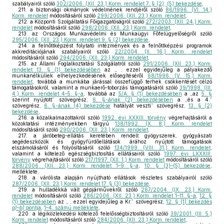
szabályairól szóló
302/2006. (XII. 23.) Korm. rendelet 7. § (2), (5) bekezdése
,
211.
a biztonsági okmányok védelmének rendjéről szóló
86/1996. (VI. 14.)
Korm. rendelet
módosításáról szóló
299/2006. (XII. 23.) Korm. rendelet
,
212.
a Központi Szolgáltatási Főigazgatóságról szóló
272/2003. (XII. 24.) Korm.
rendelet
módosításáról szóló
298/2006. (XII. 23.) Korm. rendelet
,
213.
az Országos Munkavédelmi és Munkaügyi Főfelügyelőségről szóló
295/2006. (XII. 23.) Korm. rendelet 9. § (2) bekezdése
,
214.
a felnőttképzést folytató intézmények és a felnőttképzési programok
akkreditációjának szabályairól szóló
22/2004. (II. 16.) Korm. rendelet
módosításáról szóló
294/2006. (XII. 23.) Korm. rendelet
,
215.
az Állami Foglalkoztatási Szolgálatról szóló
291/2006. (XII. 23.) Korm.
rendelet 13. § (1) bekezdésében
az „ , ezzel egyidejűleg a pályakezdő
munkanélküliek elhelyezkedésének elősegítéséről
68/1996. (V. 15.) Korm.
rendelet
, továbbá a munkába járással összefüggő terhek csökkentését célzó
támogatásokról, valamint a munkaerő-toborzás támogatásáról szóló
39/1998. (III.
4.) Korm. rendelet 4–5. §-a
, továbbá az
5/A. § (1) bekezdésében
a „az
5. §
szerint nyújtott” szövegrész,
6. §-ának (2) bekezdésében
a „és a 4.”
szövegrész,
6. §-ának (4) bekezdése
hatályát veszti” szövegrész,
13. § (2)
bekezdése
,
216.
a közalkalmazottakról szóló
1992. évi XXXIII. törvény
végrehajtásáról a
közoktatási intézményekben tárgyú
138/1992. (X. 8.) Korm. rendelet
módosításáról szóló
290/2006. (XII. 23.) Korm. rendelet
,
217.
a járóbeteg-ellátás keretében rendelt gyógyszerek, gyógyászati
segédeszközök és gyógyfürdőellátások árához nyújtott támogatások
elszámolásáról és folyósításáról szóló
134/1999. (VIII. 31.) Korm. rendelet
,
valamint a kötelező egészségbiztosítás ellátásairól szóló
1997. évi LXXXIII.
törvény
végrehajtásáról szóló
217/1997. (XII. 1.) Korm. rendelet
módosításáról szóló
288/2006. (XII. 23.) Korm. rendelet 1–9. §-a
,
10. § (3)–(5) bekezdése
,
melléklete,
218.
a várólista alapján nyújtható ellátások részletes szabályairól szóló
287/2006. (XII. 23.) Korm. rendelet 17. § (3) bekezdése
,
219.
a hulladékká vált gépjárművekről szóló
267/2004. (IX. 23.) Korm.
rendelet
módosításáról szóló
286/2006. (XII. 23.) Korm. rendelet 1–11. §-a
,
12. §
(1) bekezdésében
az „ , ezzel egyidejűleg a Kr.” szövegrész,
12. § (1) bekezdés
a)–b)
pontja
,
1–4. számú melléklete
,
220.
a légiközlekedési kötelező felelősségbiztosításról szóló
39/2001. (III. 5.)
Korm. rendelet
módosításáról szóló
284/2006. (XII. 23.) Korm. rendelet
,