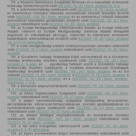
114.
a Központi Elektronikus Szolgáltató Rendszer és a kapcsolódó rendszerek
biztonsági követelményeiről szóló
84/2007. (IV. 25.) Korm. rendelet 10. §-a
,
115.
a számhordozhatóság szabályairól szóló
46/2004. (III. 18.) Korm. rendelet
,
az elektronikus hírközlési hálózatok azonosítóinak nemzeti felosztási tervéről
szóló
164/2005. (VIII. 16.) Korm. rendelet
és az elektronikus hírközlő hálózatok
azonosítóival kapcsolatos gazdálkodás rendjéről szóló
184/2005. (IX. 13.) Korm.
rendelet
módosításáról szóló
83/2007. (IV. 25.) Korm. rendelet
,
116.
az Európai Mezőgazdasági Vidékfejlesztési Alapból, az Európai Halászati
Alapból, valamint az Európai Mezőgazdasági Garancia Alapból támogatott
programok és intézkedések pénzügyi, számviteli és ellenőrzési rendszerek
kialakításáról, lebonyolításának rendjéről szóló
82/2007. (IV. 25.) Korm. rendelet
26. § (2)–(3) bekezdése
,
117.
a vizek mezőgazdasági eredetű nitrátszennyezéssel szembeni védelméről
szóló
27/2006. (II. 7.) Korm. rendelet
módosításáról szóló
81/2007. (IV. 25.) Korm.
rendelet
,
118.
a tűzvédelmi hatósági feladatokat ellátó szervezetekről és a tűzvédelmi
hatósági tevékenység részletes szabályairól szóló
79/2007. (IV. 24.) Korm.
rendelet 6. §-ában
az „ , egyidejűleg hatályát veszíti a tűzvédelmi hatósági
tevékenység részletes szabályairól, a hivatásos önkormányzati tűzoltóságok
illetékességi területéről szóló
115/1996. (VII. 24.) Korm. rendelet
, és az ezt
módosító
39/1999. (II. 26.) Korm. rendelet
, a
67/2000. (V. 19.) Korm. rendelet
, a
104/2002. (V. 10.) Korm. rendelet
, és a
140/2004. (IV. 29.) Korm. rendelet”
szövegrész, 7. §-a
,
119.
a környezeti alapnyilvántartásról szóló
78/2007. (IV. 24.) Korm. rendelet
13. § (3) bekezdése
,
120.
az Állami Foglalkoztatási Szolgálatról szóló
291/2006. (XII. 23.) Korm.
rendelet
módosításáról szóló
75/2007. (IV. 17.) Korm. rendelet
,
121.
a polgári nemzetbiztonsági szolgálatok költségvetése tervezésének,
pénzellátásának, előirányzat-felhasználásának, kincstári gazdálkodásának és
nyilvántartásának egyes szabályairól szóló
32/2004. (III. 2.) Korm. rendelet
módosításáról szóló
74/2007. (IV. 17.) Korm. rendelet
,
122.
az átállási költségek meghatározásának és kezelésének részletes
szabályairól szóló
183/2002. (VIII. 23.) Korm. rendelet
módosításáról szóló
73/2007. (IV. 17.) Korm. rendelet
,
123.
a fás szárú energetikai ültetvényekről szóló
71/2007. (IV. 14.) Korm.
rendelet 8. § (8) bekezdése
,
124.
az egyes munkavédelmi tárgyú kormányrendeletek módosításáról szóló