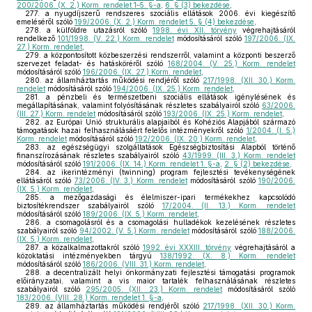
200/2006. (X. 2.) Korm. rendelet 1–5. §-a
,
6. § (3) bekezdése
,
277.
a nyugdíjszerű rendszeres szociális ellátások 2006. évi kiegészítő
emeléséről szóló
199/2006. (X. 2.) Korm. rendelet 5. § (4) bekezdése
,
278.
a külföldre utazásról szóló
1998. évi XII. törvény
végrehajtásáról
rendelkező
101/1998. (V. 22.) Korm. rendelet
módosításáról szóló
197/2006. (IX.
27.) Korm. rendelet
,
279.
a központosított közbeszerzési rendszerről, valamint a központi beszerző
szervezet feladat- és hatásköréről szóló
168/2004. (V. 25.) Korm. rendelet
módosításáról szóló
196/2006. (IX. 27.) Korm. rendelet
,
280.
az államháztartás működési rendjéről szóló
217/1998. (XII. 30.) Korm.
rendelet
módosításáról szóló
194/2006. (IX. 25.) Korm. rendelet
,
281.
a pénzbeli és természetbeni szociális ellátások igénylésének és
megállapításának, valamint folyósításának részletes szabályairól szóló
63/2006.
(III. 27.) Korm. rendelet
módosításáról szóló
193/2006. (IX. 25.) Korm. rendelet
,
282.
az Európai Unió strukturális alapjaiból és Kohéziós Alapjából származó
támogatások hazai felhasználásáért felelős intézményekről szóló
1/2004. (I. 5.)
Korm. rendelet
módosításáról szóló
192/2006. (IX. 20.) Korm. rendelet
,
283.
az egészségügyi szolgáltatások Egészségbiztosítási Alapból történő
finanszírozásának részletes szabályairól szóló
43/1999. (III. 3.) Korm. rendelet
módosításáról szóló
191/2006. (IX. 14.) Korm. rendelet 1. §-a
,
2. § (2) bekezdése
,
284.
az ikerintézményi (twinning) program fejlesztési tevékenységének
ellátásáról szóló
73/2006. (IV. 3.) Korm. rendelet
módosításáról szóló
190/2006.
(IX. 5.) Korm. rendelet
,
285.
a mezőgazdasági és élelmiszer-ipari termékekhez kapcsolódó
biztosítékrendszer szabályairól szóló
17/2004. (II. 13.) Korm. rendelet
módosításáról szóló
189/2006. (IX. 5.) Korm. rendelet
,
286.
a csomagolásról és a csomagolási hulladékok kezelésének részletes
szabályairól szóló
94/2002. (V. 5.) Korm. rendelet
módosításáról szóló
188/2006.
(IX. 5.) Korm. rendelet
,
287.
a közalkalmazottakról szóló
1992. évi XXXIII. törvény
végrehajtásáról a
közoktatási intézményekben tárgyú
138/1992. (X. 8.) Korm. rendelet
módosításáról szóló
186/2006. (VIII. 31.) Korm. rendelet
,
288.
a decentralizált helyi önkormányzati fejlesztési támogatási programok
előirányzatai, valamint a vis maior tartalék felhasználásának részletes
szabályairól szóló
295/2005. (XII. 23.) Korm. rendelet
módosításáról szóló
183/2006. (VIII. 28.) Korm. rendelet 1. §-a
,
289.
az államháztartás működési rendjéről szóló
217/1998. (XII. 30.) Korm.