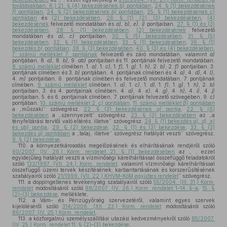
továbbiakban: R.) 21. § (4) bekezdésének
b)
pontjában
,
24. § (1) bekezdésének
f)
pontjában
,
24. § (2) bekezdésének
b)
pontjában
,
25. § (1) bekezdésének
c)
pontjában
és
(2) bekezdésében
,
26. § (1), (2), (3) bekezdésében
,
(4)
bekezdésének
felvezető mondatában és
a), b), e)
,
i)
pontjaiban,
27. § (1) és (3)
bekezdésében
,
28. § (1) bekezdésében
,
(2) bekezdésének
felvezető
mondatában és
a),
c)
pontjaiban,
30. § (5) bekezdésében
,
31. § (5)
bekezdésében
,
32. § (1) bekezdésében
,
33. § (1) bekezdésében
,
36. § (1)
bekezdés
b)
pontjában
,
38. § (3) bekezdésében
,
40. § (3) és (4) bekezdésében
,
7. számú melléklet 7. pontjának
felvezető és záró mondatában, valamint
a)
pontjában, 8.
a),
8.
b),
9.
ab)
pontjaiban és 11. pontjának felvezető mondatában,
8. számú melléklet
címében, 1.
a)
, 1.
c),
1
. f),
1.
g)
, 1.
h),
2.
b)
, 2.
f)
pontjaiban, 3.
pontjának címében és 3.
b)
pontjában, 4. pontjának címében és 4.
a)
, 4.
d),
4.
l),
4.
m)
pontjaiban, 6. pontjának címében és felvezető mondatában, 7. pontjának
címében,
9. számú melléklet
címében, 1.
a)
, 1.
c)
, 1.
d)
, 1.
f),
1.
g)
, 1.
h),
2.
b)
pontjaiban, 3. és 4. pontjainak címében, 4.
a)
, 4.
e)
, 4.
g)
, 4.
h),
4.
i)
, 4.
j)
pontjaiban, 5. és 6. pontjainak címében, 7. pontjának felvezető szövegében, 9.
c)
pontjában,
10. számú melléklet 2.
c)
pontjában
,
11. számú melléklet
B)
pontjában
a „műszaki” szövegrész,
22. § (3) bekezdésének
a)
pontja
,
22. § (6)
bekezdésében
a „szennyezett” szövegrész,
23. § (3) bekezdésében
az „a
tényfeltárási tervtől való eltérés, illetve” szövegrész,
24. § (1) bekezdés
a), d)
,
e)
és
gb)
pontja
,
29. § (2) bekezdése
,
32. § (1) és (3) bekezdése
,
33. § (3)
bekezdés
a)
pontjában
a „talaj, illetve” szövegrész hatályát veszti” szövegrész,
9. § (2) bekezdése
,
110.
a környezetkárosodás megelőzésének és elhárításának rendjéről szóló
90/2007. (IV. 26.) Korm. rendelet 21. § (1) bekezdésében
az „ , ezzel
egyidejűleg hatályát veszti a vízminőségi kárelhárítással összefüggő feladatokról
szóló
132/1997. (VII. 24.) Korm. rendelet
, valamint vízminőségi kárelhárítással
összefüggő üzemi tervek készítésének, karbantartásának és korszerűsítésének
szabályairól szóló
21/1999. (VII. 22.) KHVM–KöM együttes rendelet
” szövegrész,
111.
a doppingellenes tevékenység szabályairól szóló
55/2004. (III. 31.) Korm.
rendelet
módosításáról szóló
88/2007. (IV. 26.) Korm. rendelet 1–14. §-a
,
15. §
(2)–(3) bekezdése
, melléklete,
112.
a Vám- és Pénzügyőrség szervezetéről, valamint egyes szervek
kijelöléséről szóló
314/2006. (XII. 23.) Korm. rendelet
módosításáról szóló
86/2007. (IV. 25.) Korm. rendelet
,
113.
a közforgalmú személyszállítási utazási kedvezményekről szóló
85/2007.
(IV. 25.) Korm. rendelet 11. § (2)–(3) bekezdése
,