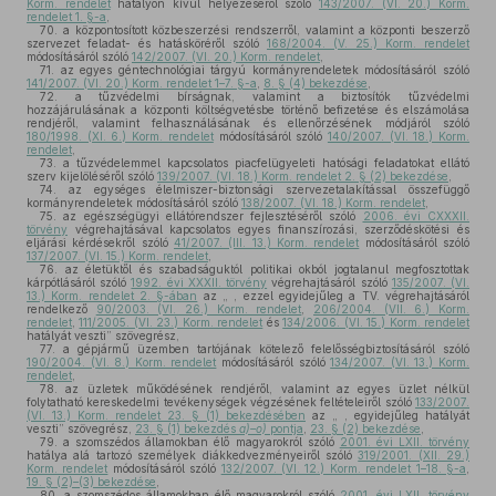
Korm. rendelet
hatályon kívül helyezéséről szóló
143/2007. (VI. 20.) Korm.
rendelet 1. §-a
,
70.
a központosított közbeszerzési rendszerről, valamint a központi beszerző
szervezet feladat- és hatásköréről szóló
168/2004. (V. 25.) Korm. rendelet
módosításáról szóló
142/2007. (VI. 20.) Korm. rendelet
,
71.
az egyes géntechnológiai tárgyú kormányrendeletek módosításáról szóló
141/2007. (VI. 20.) Korm. rendelet 1–7. §-a
,
8. § (4) bekezdése
,
72.
a tűzvédelmi bírságnak, valamint a biztosítók tűzvédelmi
hozzájárulásának a központi költségvetésbe történő befizetése és elszámolása
rendjéről, valamint felhasználásának és ellenőrzésének módjáról szóló
180/1998. (XI. 6.) Korm. rendelet
módosításáról szóló
140/2007. (VI. 18.) Korm.
rendelet
,
73.
a tűzvédelemmel kapcsolatos piacfelügyeleti hatósági feladatokat ellátó
szerv kijelöléséről szóló
139/2007. (VI. 18.) Korm. rendelet 2. § (2) bekezdése
,
74.
az egységes élelmiszer-biztonsági szervezetalakítással összefüggő
kormányrendeletek módosításáról szóló
138/2007. (VI. 18.) Korm. rendelet
,
75.
az egészségügyi ellátórendszer fejlesztéséről szóló
2006. évi CXXXII.
törvény
végrehajtásával kapcsolatos egyes finanszírozási, szerződéskötési és
eljárási kérdésekről szóló
41/2007. (III. 13.) Korm. rendelet
módosításáról szóló
137/2007. (VI. 15.) Korm. rendelet
,
76.
az életüktől és szabadságuktól politikai okból jogtalanul megfosztottak
kárpótlásáról szóló
1992. évi XXXII. törvény
végrehajtásáról szóló
135/2007. (VI.
13.) Korm. rendelet 2. §-ában
az „ , ezzel egyidejűleg a TV. végrehajtásáról
rendelkező
90/2003. (VI. 26.) Korm. rendelet
,
206/2004. (VII. 6.) Korm.
rendelet
,
111/2005. (VI. 23.) Korm. rendelet
és
134/2006. (VI. 15.) Korm. rendelet
hatályát veszti” szövegrész,
77.
a gépjármű üzemben tartójának kötelező felelősségbiztosításáról szóló
190/2004. (VI. 8.) Korm. rendelet
módosításáról szóló
134/2007. (VI. 13.) Korm.
rendelet
,
78.
az üzletek működésének rendjéről, valamint az egyes üzlet nélkül
folytatható kereskedelmi tevékenységek végzésének feltételeiről szóló
133/2007.
(VI. 13.) Korm. rendelet 23. § (1) bekezdésében
az „ , egyidejűleg hatályát
veszti” szövegrész,
23. § (1) bekezdés
a)–o)
pontja
,
23. § (2) bekezdése
,
79.
a szomszédos államokban élő magyarokról szóló
2001. évi LXII. törvény
hatálya alá tartozó személyek diákkedvezményeiről szóló
319/2001. (XII. 29.)
Korm. rendelet
módosításáról szóló
132/2007. (VI. 12.) Korm. rendelet 1–18. §-a
,
19. § (2)–(3) bekezdése
,
80.
a szomszédos államokban élő magyarokról szóló
2001. évi LXII. törvény