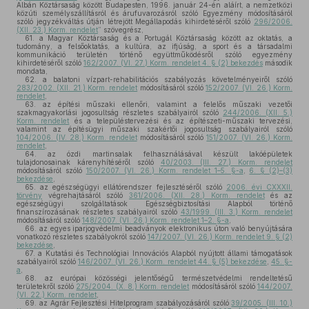
Albán Köztársaság között Budapesten, 1996. január 24-én aláírt, a nemzetközi
közúti személyszállításról és árufuvarozásról szóló Egyezmény módosításáról
szóló jegyzékváltás útján létrejött Megállapodás kihirdetéséről szóló
296/2006.
(XII. 23.) Korm. rendelet
” szövegrész,
61.
a Magyar Köztársaság és a Portugál Köztársaság között az oktatás, a
tudomány, a felsőoktatás, a kultúra, az ifjúság, a sport és a társadalmi
kommunikáció területén történő együttműködésről szóló egyezmény
kihirdetéséről szóló
162/2007. (VI. 27.) Korm. rendelet 4. § (2) bekezdés
második
mondata,
62.
a balatoni vízpart-rehabilitációs szabályozás követelményeiről szóló
283/2002. (XII. 21.) Korm. rendelet
módosításáról szóló
152/2007. (VI. 26.) Korm.
rendelet
,
63.
az építési műszaki ellenőri, valamint a felelős műszaki vezetői
szakmagyakorlási jogosultság részletes szabályairól szóló
244/2006. (XII. 5.)
Korm. rendelet
és a településtervezési és az építészeti-műszaki tervezési,
valamint az építésügyi műszaki szakértői jogosultság szabályairól szóló
104/2006. (IV. 28.) Korm. rendelet
módosításáról szóló
151/2007. (VI. 26.) Korm.
rendelet
,
64.
az ózdi martinsalak felhasználásával készült lakóépületek
tulajdonosainak kárenyhítéséről szóló
40/2003. (III. 27.) Korm. rendelet
módosításáról szóló
150/2007. (VI. 26.) Korm. rendelet 1–5. §-a
,
6. § (2)–(3)
bekezdése
,
65.
az egészségügyi ellátórendszer fejlesztéséről szóló
2006. évi CXXXII.
törvény
végrehajtásáról szóló
361/2006. (XII. 28.) Korm. rendelet
és az
egészségügyi szolgáltatások Egészségbiztosítási Alapból történő
finanszírozásának részletes szabályairól szóló
43/1999. (III. 3.) Korm. rendelet
módosításáról szóló
148/2007. (VI. 26.) Korm. rendelet 1–2. §-a
,
66.
az egyes iparjogvédelmi beadványok elektronikus úton való benyújtására
vonatkozó részletes szabályokról szóló
147/2007. (VI. 26.) Korm. rendelet 9. § (2)
bekezdése
,
67.
a Kutatási és Technológiai Innovációs Alapból nyújtott állami támogatások
szabályairól szóló
146/2007. (VI. 26.) Korm. rendelet 44. § (5) bekezdése
,
45. §-
a
,
68.
az európai közösségi jelentőségű természetvédelmi rendeltetésű
területekről szóló
275/2004. (X. 8.) Korm. rendelet
módosításáról szóló
144/2007.
(VI. 22.) Korm. rendelet
,
69.
az Agrár Fejlesztési Hitelprogram szabályozásáról szóló
39/2005. (III. 10.)