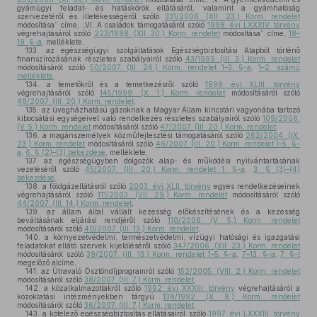
gyámügyi feladat- és hatáskörök ellátásáról, valamint a gyámhatóság
szervezetéről és illetékességéről szóló
331/2006. (XII. 23.) Korm. rendelet
módosítása” címe, „VI. A családok támogatásáról szóló
1998. évi LXXXIV. törvény
végrehajtásáról szóló
223/1998. (XII. 30.) Korm. rendelet
módosítása” címe,
18–
19. §-a
, melléklete,
133.
az egészségügyi szolgáltatások Egészségbiztosítási Alapból történő
finanszírozásának részletes szabályairól szóló
43/1999. (III. 3.) Korm. rendelet
módosításáról szóló
50/2007. (III. 26.) Korm. rendelet 1–3. §-a
,
1–2. számú
melléklete
,
134.
a temetőkről és a temetkezésről szóló
1999. évi XLIII. törvény
végrehajtásáról szóló
145/1999. (X. 1.) Korm. rendelet
módosításáról szóló
48/2007. (III. 20.) Korm. rendelet
,
135.
az üvegházhatású gázoknak a Magyar Állam kincstári vagyonába tartozó
kibocsátási egységeivel való rendelkezés részletes szabályairól szóló
109/2006.
(V. 5.) Korm. rendelet
módosításáról szóló
47/2007. (III. 20.) Korm. rendelet
,
136.
a magánszemélyek közműfejlesztési támogatásáról szóló
262/2004. (IX.
23.) Korm. rendelet
módosításáról szóló
46/2007. (III. 20.) Korm. rendelet 1–5. §-
a
,
6. § (2)–(3) bekezdése
, melléklete,
137.
az egészségügyben dolgozók alap- és működési nyilvántartásának
vezetéséről szóló
45/2007. (III. 20.) Korm. rendelet 1. §-a
,
3. § (3)–(4)
bekezdése
,
138.
a földgázellátásról szóló
2003. évi XLII. törvény
egyes rendelkezéseinek
végrehajtásáról szóló
111/2003. (VII. 29.) Korm. rendelet
módosításáról szóló
44/2007. (III. 14.) Korm. rendelet
,
139.
az állam által vállalt kezesség előkészítésének és a kezesség
beváltásának eljárási rendjéről szóló
110/2006. (V. 5.) Korm. rendelet
módosításáról szóló
40/2007. (III. 13.) Korm. rendelet
,
140.
a környezetvédelmi, természetvédelmi, vízügyi hatósági és igazgatási
feladatokat ellátó szervek kijelöléséről szóló
347/2006. (XII. 23.) Korm. rendelet
módosításáról szóló
39/2007. (III. 13.) Korm. rendelet 1–5. §-a
,
7–13. §-a
,
7. §-t
megelőző alcíme,
141.
az Útravaló Ösztöndíjprogramról szóló
152/2005. (VIII. 2.) Korm. rendelet
módosításáról szóló
38/2007. (III. 7.) Korm. rendelet
,
142.
a közalkalmazottakról szóló
1992. évi XXXIII. törvény
végrehajtásáról a
közoktatási intézményekben tárgyú
138/1992. (X. 8.) Korm. rendelet
módosításáról szóló
36/2007. (III. 7.) Korm. rendelet
,
143.
a kötelező egészségbiztosítás ellátásairól szóló
1997. évi LXXXIII. törvény