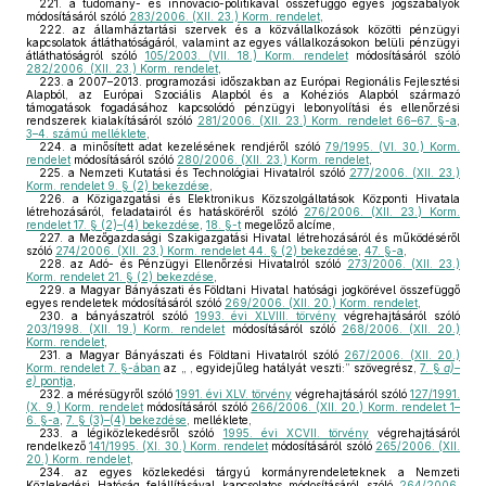
221.
a tudomány- és innováció-politikával összefüggő egyes jogszabályok
módosításáról szóló
283/2006. (XII. 23.) Korm. rendelet
,
222.
az államháztartási szervek és a közvállalkozások közötti pénzügyi
kapcsolatok átláthatóságáról, valamint az egyes vállalkozásokon belüli pénzügyi
átláthatóságról szóló
105/2003. (VII. 18.) Korm. rendelet
módosításáról szóló
282/2006. (XII. 23.) Korm. rendelet
,
223.
a 2007–2013. programozási időszakban az Európai Regionális Fejlesztési
Alapból, az Európai Szociális Alapból és a Kohéziós Alapból származó
támogatások fogadásához kapcsolódó pénzügyi lebonyolítási és ellenőrzési
rendszerek kialakításáról szóló
281/2006. (XII. 23.) Korm. rendelet 66–67. §-a
,
3–4. számú melléklete
,
224.
a minősített adat kezelésének rendjéről szóló
79/1995. (VI. 30.) Korm.
rendelet
módosításáról szóló
280/2006. (XII. 23.) Korm. rendelet
,
225.
a Nemzeti Kutatási és Technológiai Hivatalról szóló
277/2006. (XII. 23.)
Korm. rendelet 9. § (2) bekezdése
,
226.
a Közigazgatási és Elektronikus Közszolgáltatások Központi Hivatala
létrehozásáról, feladatairól és hatásköréről szóló
276/2006. (XII. 23.) Korm.
rendelet 17. § (2)–(4) bekezdése
,
18. §-t
megelőző alcíme,
227.
a Mezőgazdasági Szakigazgatási Hivatal létrehozásáról és működéséről
szóló
274/2006. (XII. 23.) Korm. rendelet 44. § (2) bekezdése
,
47. §-a
,
228.
az Adó- és Pénzügyi Ellenőrzési Hivatalról szóló
273/2006. (XII. 23.)
Korm. rendelet 21. § (2) bekezdése
,
229.
a Magyar Bányászati és Földtani Hivatal hatósági jogkörével összefüggő
egyes rendeletek módosításáról szóló
269/2006. (XII. 20.) Korm. rendelet
,
230.
a bányászatról szóló
1993. évi XLVIII. törvény
végrehajtásáról szóló
203/1998. (XII. 19.) Korm. rendelet
módosításáról szóló
268/2006. (XII. 20.)
Korm. rendelet
,
231.
a Magyar Bányászati és Földtani Hivatalról szóló
267/2006. (XII. 20.)
Korm. rendelet 7. §-ában
az „ , egyidejűleg hatályát veszti:” szövegrész,
7. §
a)–
e)
pontja
,
232.
a mérésügyről szóló
1991. évi XLV. törvény
végrehajtásáról szóló
127/1991.
(X. 9.) Korm. rendelet
módosításáról szóló
266/2006. (XII. 20.) Korm. rendelet 1–
6. §-a
,
7. § (3)–(4) bekezdése
, melléklete,
233.
a légiközlekedésről szóló
1995. évi XCVII. törvény
végrehajtásáról
rendelkező
141/1995. (XI. 30.) Korm. rendelet
módosításáról szóló
265/2006. (XII.
20.) Korm. rendelet
,
234.
az egyes közlekedési tárgyú kormányrendeleteknek a Nemzeti
Közlekedési Hatóság felállításával kapcsolatos módosításáról szóló
264/2006.