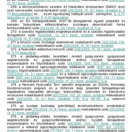
(X. 31.) Korm. rendelet
,
268.
a környezetvédelmi vezetési és hitelesítési rendszerben (EMAS) részt
vevő szervezetek nyilvántartásáról szóló
214/2006. (X. 31.) Korm. rendelet 6. §
(1) bekezdésében
az „ , ezzel egyidejűleg hatályát veszti” szövegrész,
6. § (1)
bekezdés
a)
,
b)
pontja
,
6. § (3) bekezdése
,
269.
az EU Költségvetéséből 2007-től támogatandó egyedi projektek és
komplex fejlesztések előkészítéséhez szükséges decentralizált forrás
felhasználásáról szóló
211/2006. (X. 20.) Korm. rendelet 12. §-a
,
270.
a szociális foglalkoztatás engedélyezéséről és a szociális foglalkoztatási
támogatásról szóló
112/2006. (V. 12.) Korm. rendelet
módosításáról szóló
210/2006. (X. 17.) Korm. rendelet
,
271.
a felszíni vizek minősége védelmének szabályairól szóló
220/2004. (VII.
21.) Korm. rendelet
módosításáról szóló
208/2006. (X. 16.) Korm. rendelet
,
272.
a fejlesztési adókedvezményről szóló
206/2006. (X. 16.) Korm. rendelet
14. § (3) bekezdése
,
273.
a járóbeteg-ellátás keretében rendelt gyógyszerek, gyógyászati
segédeszközök és gyógyfürdőellátások árához nyújtott támogatások
elszámolásáról és folyósításáról szóló
134/1999. (VIII. 31.) Korm. rendelet
,
valamint a kötelező egészségbiztosítás ellátásairól szóló
1997. évi LXXXIII.
törvény
végrehajtásáról szóló
217/1997. (XII. 1.) Korm. rendelet
módosításáról szóló
200/2006. (X. 2.) Korm. rendelet
és a kötelező egészségbiztosítás ellátásairól
szóló
1997. évi LXXXIII. törvény
végrehajtásáról szóló
217/1997. (XII. 1.) Korm.
rendelet
módosításáról szóló
204/2006. (X. 13.) Korm. rendelet 1. §-a
,
274.
a Nemzeti Fejlesztési Terv operatív programjai, az EQUAL Közösségi
Kezdeményezés program és a Kohéziós Alap projektek támogatásainak
fogadásához kapcsolódó pénzügyi lebonyolítási, számviteli és ellenőrzési
rendszerek kialakításáról szóló
360/2004. (XII. 26.) Korm. rendelet
módosításáról
szóló
202/2006. (X. 5.) Korm. rendelet 1–45. §-a
,
48–49. §-a
, valamint
melléklete,
275.
az európai közösségi jelentőségű természetvédelmi rendeltetésű
területekről szóló
275/2004. (X. 8.) Korm. rendelet
módosításáról szóló
201/2006.
(X. 2.) Korm. rendelet
,
276.
a járóbeteg-ellátás keretében rendelt gyógyszerek, gyógyászati
segédeszközök és gyógyfürdőellátások árához nyújtott támogatások
elszámolásáról és folyósításáról szóló
134/1999. (VIII. 31.) Korm. rendelet
,
valamint a kötelező egészségbiztosítás ellátásairól szóló
1997. évi LXXXIII.
törvény
végrehajtásáról szóló
217/1997. (XII. 1.) Korm. rendelet
módosításáról szóló