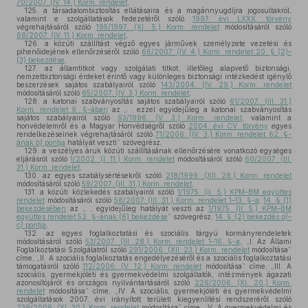
70/2007. (IV. 14.) Korm. rendelet
,
125.
a társadalombiztosítás ellátásaira és a magánnyugdíjra jogosultakról,
valamint e szolgáltatások fedezetéről szóló
1997. évi LXXX. törvény
végrehajtásáról szóló
195/1997. (XI. 5.) Korm. rendelet
módosításáról szóló
68/2007. (IV. 11.) Korm. rendelet
,
126.
a közúti szállítást végző egyes járművek személyzete vezetési és
pihenőidejének ellenőrzéséről szóló
66/2007. (IV. 4.) Korm. rendelet 20. § (2)–
(3) bekezdése
,
127.
az államtitkot vagy szolgálati titkot, illetőleg alapvető biztonsági,
nemzetbiztonsági érdeket érintő vagy különleges biztonsági intézkedést igénylő
beszerzések sajátos szabályairól szóló
143/2004. (IV. 29.) Korm. rendelet
módosításáról szóló
65/2007. (IV. 3.) Korm. rendelet
,
128.
a katonai szabványosítás sajátos szabályairól szóló
61/2007. (III. 31.)
Korm. rendelet 9. §-ában
az „ , ezzel egyidejűleg a katonai szabványosítás
sajátos szabályairól szóló
63/1996. (V. 3.) Korm. rendelet
, valamint a
honvédelemről és a Magyar Honvédségről szóló
2004. évi CV. törvény
egyes
rendelkezéseinek végrehajtásáról szóló
71/2006. (IV. 3.) Korm. rendelet 62. §-
ának
b)
pontja
hatályát veszti” szövegrész,
129.
a veszélyes áruk közúti szállításának ellenőrzésére vonatkozó egységes
eljárásról szóló
1/2002. (I. 11.) Korm. rendelet
módosításáról szóló
60/2007. (III.
31.) Korm. rendelet
,
130.
az egyes szabálysértésekről szóló
218/1999. (XII. 28.) Korm. rendelet
módosításáról szóló
59/2007. (III. 31.) Korm. rendelet
,
131.
a közúti közlekedés szabályairól szóló
1/1975. (II. 5.) KPM–BM együttes
rendelet
módosításáról szóló
58/2007. (III. 31.) Korm. rendelet 1–13. §-a
,
14. § (1)
bekezdésében
az „ , egyidejűleg hatályát veszti az
1/1975. (II. 5.) KPM–BM
együttes rendelet 52. §-ának (6) bekezdése
” szövegrész,
14. § (2) bekezdés
a)–
c)
pontja
,
132.
az egyes foglalkoztatási és szociális tárgyú kormányrendeletek
módosításáról szóló
53/2007. (III. 28.) Korm. rendelet 1–16. §-a
, „I. Az Állami
Foglalkoztatási Szolgálatról szóló
291/2006. (XII. 23.) Korm. rendelet
módosítása”
címe, „II. A szociális foglalkoztatás engedélyezéséről és a szociális foglalkoztatási
támogatásról szóló
112/2006. (V. 12.) Korm. rendelet
módosítása” címe, „III. A
szociális, gyermekjóléti és gyermekvédelmi szolgáltatók, intézmények ágazati
azonosítójáról és országos nyilvántartásáról szóló
226/2006. (XI. 20.) Korm.
rendelet
módosítása” címe, „IV. A szociális, gyermekjóléti és gyermekvédelmi
szolgáltatások 2007. évi irányított területi kiegyenlítési rendszeréről szóló
239/2006. (XI. 30.) Korm. rendelet
módosítása” címe, „V. A gyermekvédelmi és