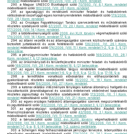
rendelet
módosításáról szóló
181/2006. (VIII. 28.) Korm. rendelet
,
290.
a Magyar UNESCO Bizottságról szóló
70/1993. (V. 6.) Korm. rendelet
módosításáról szóló
180/2006. (VIII. 28.) Korm. rendelet
,
291.
az igazságügyi és rendészeti miniszter feladat- és hatáskörének
változásával összefüggő egyes kormányrendeletek módosításáról szóló
179/2006.
(VIII. 28.) Korm. rendelet
,
292.
az Országos Fogyatékosügyi Tanács szervezetének és működésének
részletes szabályairól szóló
67/2001. (IV. 20.) Korm. rendelet
módosításáról szóló
177/2006. (VIII. 14.) Korm. rendelet
,
293.
a lobbitevékenységről szóló
2006. évi XLIX. törvény
végrehajtásáról szóló
176/2006. (VIII. 14.) Korm. rendelet 17. §-a
,
294.
az állami vezetők és az államigazgatási szervek köztisztviselői számára
biztosított juttatásokról és azok feltételeiről szóló
136/2006. (VI. 26.) Korm.
rendelet
módosításáról szóló
174/2006. (VIII. 11.) Korm. rendelet 1–2. §-a
,
3. § (2)
bekezdése
,
295.
a pénzügyminiszter feladat- és hatásköréről szóló
169/2006. (VII. 28.)
Korm. rendelet 7. § (2) bekezdése
,
296.
az önkormányzati és területfejlesztési miniszter feladat- és hatásköréről
szóló
168/2006. (VII. 28.) Korm. rendelet 16. § (2) bekezdése
,
297.
az egyes társadalombiztosítási tárgyú rendeletek módosításáról szóló
159/2006. (VII. 27.) Korm. rendelet 1–6. §-a
,
8–9. §-a
,
12–13. §-a
,
17–18. §-a
,
298.
a termőföldre vonatkozó elővásárlási és előhaszonbérleti jog
gyakorlásának részletes szabályairól szóló
16/2002. (II. 18.) Korm. rendelet
módosításáról szóló
156/2006. (VII. 27.) Korm. rendelet
,
299.
a katonai oktatási intézmények tényleges katonai állományú hallgatói és
hozzátartozóik járandóságaival és szociális érdekeinek védelmével kapcsolatos
részletes jogosultsági és folyósítási szabályokról szóló
173/2005. (IX. 1.) Korm.
rendelet
módosításáról szóló
154/2006. (VII. 21.) Korm. rendelet
,
300.
az egyes országos hatáskörű államigazgatási szervek megszüntetéséről
és jogutódlásáról szóló
149/2006. (VII. 21.) Korm. rendelet 3. § (2) bekezdése
,
301.
az egészségügyi szolgáltatások Egészségbiztosítási Alapból történő
finanszírozásának részletes szabályairól szóló
43/1999. (III. 3.) Korm. rendelet
módosításáról szóló
146/2006. (VII. 11.) Korm. rendelet
,
302.
a bányászatról szóló
1993. évi XLVIII. törvény
végrehajtásáról szóló
203/1998. (XII. 19.) Korm. rendelet
módosításáról szóló
145/2006. (VII. 11.) Korm.
rendelet 1–7. §-a
,
8. § (4) bekezdése
,
1–2. számú melléklete
,
303.
a Schengen Alap felhasználásának pénzügyi tervezési, lebonyolítási és
ellenőrzési rendjének kialakításáról szóló
179/2004. (V. 26.) Korm. rendelet