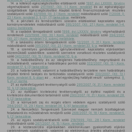
14.
a kötelező egészségbiztosítás ellátásairól szóló
1997. évi LXXXIII. törvény
végrehajtásáról szóló
217/1997. (XII. 1.) Korm. rendelet
és az egészségügyi
szolgáltatások Egészségbiztosítási Alapból történő finanszírozásának részletes
szabályairól szóló
43/1999. (III. 3.) Korm. rendelet
módosításáról szóló
7/2008. (I.
23.) Korm. rendelet 3. § (3), (7) bekezdése
, melléklete,
15.
a pénzbeli és természetbeni szociális ellátásokkal kapcsolatos egyes
kormányrendeletek módosításáról szóló
395/2007. (XII. 27.) Korm. rendelet 1–4.
számú melléklete
,
16.
a családok támogatásáról szóló
1998. évi LXXXIV. törvény
végrehajtásáról
rendelkező
223/1998. (XII. 30.) Korm. rendelet
módosításáról szóló
394/2007.
(XII. 27.) Korm. rendelet 1–3. számú melléklete
,
17.
a lakáscélú állami támogatásokról szóló
12/2001. (I. 31.) Korm. rendelet
módosításáról szóló
391/2007. (XII. 23.) Korm. rendelet 33. §-a
, melléklete,
18.
a személyes gondoskodás igénybevételével kapcsolatos eljárásokban
közreműködő szakértőkre, szakértői szervekre vonatkozó részletes szabályokról
szóló
340/2007. (XII. 15.) Korm. rendelet 10. §-a
,
19.
a határátkelőhely és az ideiglenes határátkelőhely megnyitásáról és
működtetéséről, valamint a határátlépési pontról szóló
332/2007. (XII. 13.) Korm.
rendelet 17. § (3) bekezdése
,
20.
a határterületről, valamint a határátkelőhely területére nem határátlépés
céljából történő belépés és tartózkodás szabályairól szóló
330/2007. (XII. 13.)
Korm. rendelet 8. §-ában
az „ , ezzel egyidejűleg hatályát veszti” szövegrész,
8.
§
a)–c)
pontja
,
21.
az építésfelügyeleti tevékenységről szóló
291/2007. (X. 31.) Korm. rendelet
10. § (2) bekezdése
,
22.
az építőipari kivitelezési tevékenységről, az építési naplóról és a
kivitelezési dokumentáció tartalmáról szóló
290/2007. (X. 31.) Korm. rendelet 28.
§ (2) bekezdése
,
23.
a környezeti zaj és rezgés elleni védelem egyes szabályairól szóló
284/2007. (X. 29.) Korm. rendelet 34. § (4) bekezdése
,
24.
a Nemzetközi Tengerészeti Szervezet magyar nemzeti bizottságának
feladatairól és működésének rendjéről szóló
268/2007. (X. 18.) Korm. rendelet 5.
§ (2) bekezdése
,
25.
az egyes szabálysértésekről szóló
218/1999. (XII. 28.) Korm. rendelet
módosításáról szóló
267/2007. (X. 15.) Korm. rendelet
,
26.
a közbeszerzési eljárásokban elektronikusan gyakorolható eljárási
cselekmények szabályairól, valamint az elektronikus árlejtés alkalmazásáról