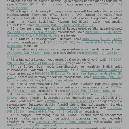
és átvállalásának, valamint a használt gumiabroncs behozatalának feltételeiről
szóló
53/2003. (IV. 11.) Korm. rendelet
módosításáról szóló
206/2007. (VIII. 7.)
Korm. rendelet
,
39.
a Magyar Köztársaság Kormánya és az Egyesült Nemzetek Élelmezési és
Mezőgazdasági Szervezete (FAO) között a FAO Európai és Közép-Ázsiai
Regionális Hivatala, a FAO Közép- és Kelet-Európai Alregionális Hivatala,
valamint a Közös Szolgáltató Központ felállításáról szóló megállapodás
kihirdetéséről szóló
203/2007. (VII. 31.) Korm. rendelet 5. §-a
,
40.
a Nemzeti alaptanterv kiadásáról, bevezetéséről és alkalmazásáról szóló
243/2003. (XII. 17.) Korm. rendelet
módosításáról szóló
202/2007. (VII. 31.) Korm.
rendelet 1–6. §-a
,
7. § (4) bekezdése
, melléklete,
41.
a Kulturális Örökségvédelmi Hivatalról szóló
308/2006. (XII. 23.) Korm.
rendelet
módosításáról szóló
201/2007. (VII. 30.) Korm. rendelet 1–3. §-a
,
4. § (2)
bekezdése
, melléklete,
42.
a településrendezési és az építészeti-műszaki tervtanácsokról szóló
252/2006. (XII. 7.) Korm. rendelet
módosításáról szóló
199/2007. (VII. 30.) Korm.
rendelet
,
43.
a hitelezési kockázat kezeléséről és tőkekövetelményéről szóló
196/2007.
(VII. 30.) Korm. rendelet 166. §-a
,
166. §-t
megelőző alcíme,
44.
az Európai Szennyezőanyag-kibocsátási és -szállítási Nyilvántartás
létrehozásáról, valamint a
91/689/EGK
és a
96/61/EK tanácsi irányelv
módosításáról szóló
166/2006/EK Európai Parlamenti és Tanácsi rendelethez (E-
PRTR)
Kapcsolódó kormányrendeletek módosításáról szóló
194/2007. (VII. 25.)
Korm. rendelet 1–9. §-a
,
1–3. számú melléklete
,
45.
a helyi önkormányzatok által 2002–2005. években jogtalanul igénybe
vett közműfejlesztési támogatás visszafizetésének ütemezéséről szóló
34/2007.
(III. 7.) Korm. rendelet
módosításáról szóló
193/2007. (VII. 25.) Korm. rendelet
,
46.
az egészségügyi ellátórendszer fejlesztéséről szóló
2006. évi CXXXII.
törvény
végrehajtásával kapcsolatos egyes finanszírozási, szerződéskötési és
eljárási kérdésekről szóló
41/2007. (III. 13.) Korm. rendelet
és az egészségügyi
szolgáltatások Egészségbiztosítási Alapból történő finanszírozásának részletes
szabályairól szóló
43/1999. (III. 3.) Korm. rendelet
módosításáról szóló
192/2007.
(VII. 25.) Korm. rendelet 1–3. §-a
,
4. § (2) bekezdése
, melléklete,
47.
a Magyar Köztársaság által az Európai Unióhoz történő csatlakozást
követően alkalmazandó munkaerőpiaci viszonosság és védintézkedés
szabályairól szóló
93/2004. (IV. 27.) Korm. rendelet
módosításáról szóló
188/2007. (VII. 18.) Korm. rendelet
,
48.
a váratlan légitámadás esetén a légiriasztás rendszeréről szóló
186/2007.