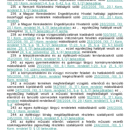
(XII. 20.) Korm. rendelet 1–4. §-a
,
6–42. §-a
,
43. § (2) bekezdése
,
235.
a Nemzeti Közlekedési Hatóságról szóló
263/2006. (XII. 20.) Korm.
rendelet 9. § (2) bekezdése
,
236.
a Magyar Kereskedelmi Engedélyezési Hivatal hatósági jogköreivel
összefüggő egyes rendeletek módosításáról szóló
261/2006. (XII. 20.) Korm.
rendelet
,
237.
a Magyar Kereskedelmi Engedélyezési Hivatalról szóló
260/2006. (XII.
20.) Korm. rendelet 14. § (1) bekezdésében
az „ , egyidejűleg hatályát veszti”
szövegrész,
14. § (1) bekezdés
a)–f)
pontja
,
238.
az érettségi vizsga vizsgaszabályzatának kiadásáról szóló
100/1997. (VI.
13.) Korm. rendelet
és a felsőoktatási intézmények felvételi eljárásairól szóló
237/2006. (XI. 27.) Korm. rendelet
módosításáról szóló
253/2006. (XII. 7.) Korm.
rendelet 1–15. §-a
,
16. § (2) bekezdése
,
17–23. §-a
,
25. §-a
,
23. §-t követő
alcíme, 26. § (3) bekezdésében
az „ , ezzel egyidejűleg hatályát veszti az e
rendelet
24. §-a” szövegrész, 26. § (4) bekezdése
, melléklete,
239.
a településrendezési és az építészeti-műszaki tervtanácsokról szóló
252/2006. (XII. 7.) Korm. rendelet 18. § (2) bekezdése
,
240.
az egyes gyermekvédelmi és gyámügyi tárgyú kormányrendeletek
módosításáról szóló
251/2006. (XII. 6.) Korm. rendelet 1–20. §-a
,
21. § (6)
bekezdése
,
1–3. számú melléklete
,
241.
a környezetvédelmi és vízügyi miniszter feladat- és hatásköréről szóló
165/2006. (VII. 28.) Korm. rendelet
kiegészítéséről szóló
250/2006. (XII. 5.)
Korm. rendelet
,
242.
a műszaki termékek megfelelőségét vizsgáló, ellenőrző és tanúsító
szervezetek kijelöléséről szóló
182/1997. (X. 17.) Korm. rendelet
módosításáról
szóló
247/2006. (XII. 5.) Korm. rendelet 1–5. §-a
,
6. § (1) bekezdésében
az „ ,
egyidejűleg hatályát veszti a műszaki termékek megfelelőségét vizsgáló,
ellenőrző és tanúsító szervezetek kijelöléséről szóló
182/1997. (X. 17.) Korm.
rendelet
módosításáról rendelkező
138/2004. (IV. 29.) Korm. rendelet 5. §-a
és
8.
§-a
” szövegrész,
243.
az egyes építésügyi tárgyú rendeletek módosításáról szóló
246/2006.
(XII. 5.) Korm. rendelet
,
244.
az építésügyi bírság megállapításának részletes szabályairól szóló
245/2006. (XII. 5.) Korm. rendelet 9. § (2) bekezdése
,
245.
az építési műszaki ellenőri, valamint a felelős műszaki vezetői
szakmagyakorlási jogosultság részletes szabályairól szóló
244/2006. (XII. 5.)
Korm. rendelet 13. § (3) bekezdése
,