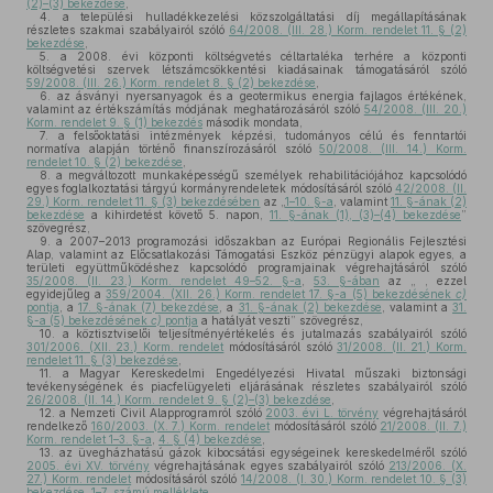
(2)–(3) bekezdése
,
4.
a települési hulladékkezelési közszolgáltatási díj megállapításának
részletes szakmai szabályairól szóló
64/2008. (III. 28.) Korm. rendelet 11. § (2)
bekezdése
,
5.
a 2008. évi központi költségvetés céltartaléka terhére a központi
költségvetési szervek létszámcsökkentési kiadásainak támogatásáról szóló
59/2008. (III. 26.) Korm. rendelet 8. § (2) bekezdése
,
6.
az ásványi nyersanyagok és a geotermikus energia fajlagos értékének,
valamint az értékszámítás módjának meghatározásáról szóló
54/2008. (III. 20.)
Korm. rendelet 9. § (1) bekezdés
második mondata,
7.
a felsőoktatási intézmények képzési, tudományos célú és fenntartói
normatíva alapján történő finanszírozásáról szóló
50/2008. (III. 14.) Korm.
rendelet 10. § (2) bekezdése
,
8.
a megváltozott munkaképességű személyek rehabilitációjához kapcsolódó
egyes foglalkoztatási tárgyú kormányrendeletek módosításáról szóló
42/2008. (II.
29.) Korm. rendelet 11. § (3) bekezdésében
az „
1–10. §-a
, valamint
11. §-ának (2)
bekezdése
a kihirdetést követő 5. napon,
11. §-ának (1), (3)–(4) bekezdése
”
szövegrész,
9.
a 2007–2013 programozási időszakban az Európai Regionális Fejlesztési
Alap, valamint az Előcsatlakozási Támogatási Eszköz pénzügyi alapok egyes, a
területi együttműködéshez kapcsolódó programjainak végrehajtásáról szóló
35/2008. (II. 23.) Korm. rendelet 49–52. §-a
,
53. §-ában
az „ , ezzel
egyidejűleg a
359/2004. (XII. 26.) Korm. rendelet 17. §-a (5) bekezdésének
c)
pontja
, a
17. §-ának (7) bekezdése
, a
31. §-ának (2) bekezdése
, valamint a
31.
§-a (5) bekezdésének
c)
pontja
a hatályát veszti” szövegrész,
10.
a köztisztviselői teljesítményértékelés és jutalmazás szabályairól szóló
301/2006. (XII. 23.) Korm. rendelet
módosításáról szóló
31/2008. (II. 21.) Korm.
rendelet 11. § (3) bekezdése
,
11.
a Magyar Kereskedelmi Engedélyezési Hivatal műszaki biztonsági
tevékenységének és piacfelügyeleti eljárásának részletes szabályairól szóló
26/2008. (II. 14.) Korm. rendelet 9. § (2)–(3) bekezdése
,
12.
a Nemzeti Civil Alapprogramról szóló
2003. évi L. törvény
végrehajtásáról
rendelkező
160/2003. (X. 7.) Korm. rendelet
módosításáról szóló
21/2008. (II. 7.)
Korm. rendelet 1–3. §-a
,
4. § (4) bekezdése
,
13.
az üvegházhatású gázok kibocsátási egységeinek kereskedelméről szóló
2005. évi XV. törvény
végrehajtásának egyes szabályairól szóló
213/2006. (X.
27.) Korm. rendelet
módosításáról szóló
14/2008. (I. 30.) Korm. rendelet 10. § (3)
bekezdése
,
1–7. számú melléklete
,