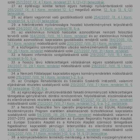
szóló
257/2007. (X. 4.) Korm. rendelet 27. § (2)–(3) bekezdése
,
27.
az építésügy körébe tartozó egyes hatósági nyilvántartásokról szóló
255/2007. (X. 4.) Korm. rendelet 12. §-t
megelőző alcíme,
12. §-a
,
13. § (2)
bekezdése
,
28.
az állami vagyonnal való gazdálkodásról szóló
254/2007. (X. 4.) Korm.
rendelet 54. § (2)–(3) bekezdése
,
29.
a hitelintézetek nyilvánosságra hozatali követelményének teljesítéséről
szóló
234/2007. (IX. 4.) Korm. rendelet 18. §-a
,
30.
az elektronikus hírközlő hálózatok azonosítóinak nemzeti felosztási
tervéről szóló
164/2005. (VIII. 16.) Korm. rendelet
és az elektronikus hírközlő
hálózatok azonosítóival kapcsolatos gazdálkodás rendjéről szóló
184/2005. (IX.
13.) Korm. rendelet
módosításáról szóló
230/2007. (VIII. 31.) Korm. rendelet
,
31.
a közforgalmú személyszállítási utazási kedvezményekről szóló
85/2007.
(IV. 25.) Korm. rendelet
módosításáról szóló
227/2007. (VIII. 31.) Korm. rendelet
,
32.
a folyami információs szolgáltatásokról szóló
219/2007. (VIII. 15.) Korm.
rendelet 9–10. §-a
,
33.
a hosszú távú kötelezettségek vállalásának egyes szabályairól szóló
24/2007. (II. 28.) Korm. rendelet
módosításáról szóló
216/2007. (VIII. 15.) Korm.
rendelet
,
34.
a Nemzeti Földalappal kapcsolatos egyes kormányrendeletek módosításáról
szóló
215/2007. (VIII. 14.) Korm. rendelet 1–2. §-a
,
35.
az Országos Rehabilitációs és Szociális Szakértői Intézetről, valamint
eljárásának részletes szabályairól szóló
213/2007. (VIII. 7.) Korm. rendelet 16. §
(6) bekezdése
,
17–18. §-a
,
36.
az egészségügyi struktúraváltásból fakadó önkormányzati kötelezettségek
támogatása igénylésének, döntési rendszerének, folyósításának, elszámolásának
és ellenőrzésének részletes szabályairól szóló
87/2007. (IV. 25.) Korm. rendelet
módosításáról szóló
212/2007. (VIII. 7.) Korm. rendelet 1–2. §-a
,
1–2. melléklete
,
37.
a Nemzeti Fejlesztési Terv operatív programjai és az EQUAL Közösségi
Kezdeményezés Program esetében alkalmazandó biztosítékokkal kapcsolatos
szabályokról szóló
54/2005. (III. 26.) Korm. rendelet
módosításáról, valamint a
2007–2013. programozási időszakban az Európai Regionális Fejlesztési Alapból,
az Európai Szociális Alapból és a Kohéziós Alapból származó támogatások
fogadásához kapcsolódó pénzügyi lebonyolítási és ellenőrzési rendszerek
kialakításáról szóló
281/2006. (XII. 23.) Korm. rendelet
módosításáról szóló
209/2007. (VIII. 7.) Korm. rendelet 1–13. §-a
,
14. § (3) bekezdése
,
38.
a környezetvédelmi termékdíj-mentesség, a termékdíj visszaigénylésének