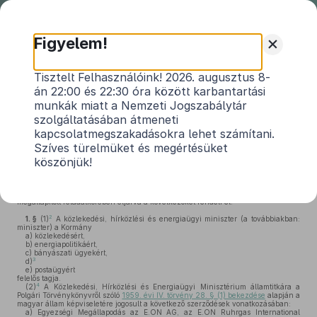
Nemzeti
Jogszabálytár
+
Figyelem!
133/2008. (V. 14.) Korm. rendelet
Tisztelt Felhasználóink! 2026. augusztus 8-
án 22:00 és 22:30 óra között karbantartási
a közlekedési, hírközlési és energiaügyi
munkák miatt a Nemzeti Jogszabálytár
1
miniszter feladat- és hatásköréről
szolgáltatásában átmeneti
kapcsolatmegszakadásokra lehet számítani.
Hatályos: 2010. 04. 17. – 2010. 06. 30.
Szíves türelmüket és megértésüket
köszönjük!
A Kormány az
Alkotmány 35. § (2) bekezdésében
megállapított eredeti
jogalkotói hatáskörében, az
Alkotmány 35. § (1) bekezdés
c)
pontjában
megállapított feladatkörében eljárva a következőket rendeli el:
2
1. §
(1)
A közlekedési, hírközlési és energiaügyi miniszter (a továbbiakban:
miniszter) a Kormány
a)
közlekedésért,
b)
energiapolitikáért,
c)
bányászati ügyekért,
3
d)
e)
postaügyért
felelős tagja.
4
(2)
A Közlekedési, Hírközlési és Energiaügyi Minisztérium államtitkára a
Polgári Törvénykönyvről szóló
1959. évi IV. törvény 28. § (1) bekezdése
alapján a
magyar állam képviseletére jogosult a következő szerződések vonatkozásában:
a)
Egyezségi Megállapodás az E.ON AG, az E.ON Ruhrgas International