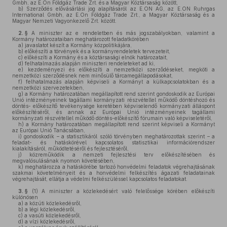
Gmbh, az E.On Földgáz Trade Zrt. és a Magyar Köztársaság között,
b)
Szerződés elővásárlási jog alapításáról az E.ON AG, az E.ON Ruhrgas
International Gmbh, az E.On Földgáz Trade Zrt., a Magyar Köztársaság és a
Magyar Nemzeti Vagyonkezelő Zrt. között.
2. §
A miniszter az e rendeletben és más jogszabályokban, valamint a
Kormány határozataiban meghatározott feladatkörében
a)
javaslatot készít a Kormány közpolitikájára,
b)
előkészíti a törvények és a kormányrendeletek tervezeteit,
c)
előkészíti a Kormány és a köztársasági elnök határozatait,
d)
felhatalmazás alapján miniszteri rendeleteket ad ki,
e)
kezdeményezi és előkészíti a nemzetközi szerződéseket, megköti a
nemzetközi szerződésnek nem minősülő tárcamegállapodásokat,
f)
felhatalmazás alapján képviseli a Kormányt a külkapcsolatokban és a
nemzetközi szervezetekben,
g)
a Kormány határozatában megállapított rend szerint gondoskodik az Európai
Unió intézményeinek tagállami kormányzati részvétellel működő döntéshozó és
döntés- előkészítő tevékenysége keretében képviselendő kormányzati álláspont
előkészítéséről, és annak az Európai Unió intézményeinek tagállami
kormányzati részvétellel működő döntés-előkészítő fórumain való képviseletéről,
h)
a Kormány határozatában megállapított rend szerint képviseli a Kormányt
az Európai Unió Tanácsában,
i)
gondoskodik – a statisztikáról szóló törvényben meghatározottak szerint – a
feladat- és hatáskörével kapcsolatos statisztikai információrendszer
kialakításáról, működtetéséről és fejlesztéséről,
j)
közreműködik a nemzeti fejlesztési terv előkészítésében és
megvalósulásának nyomon követésében,
k)
meghatározza a hatáskörébe tartozó honvédelmi feladatok végrehajtásának
szakmai követelményeit és a honvédelmi felkészítés ágazati feladatainak
végrehajtását, ellátja a védelmi felkészüléssel kapcsolatos feladatokat.
3. §
(1)
A miniszter a közlekedésért való felelőssége körében előkészíti
különösen
a)
a közúti közlekedésről,
b)
a légi közlekedésről,
c)
a vasúti közlekedésről,
d)
a vízi közlekedésről,