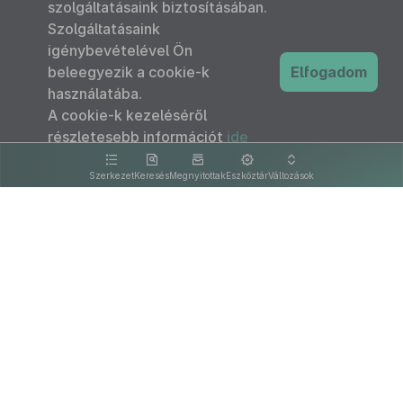
szolgáltatásaink biztosításában.
Szolgáltatásaink
igénybevételével Ön
beleegyezik a cookie-k
Elfogadom
használatába.
A cookie-k kezeléséről
részletesebb információt
ide
kattintva olvashat.
Szerkezet
Keresés
Megnyitottak
Eszköztár
Változások