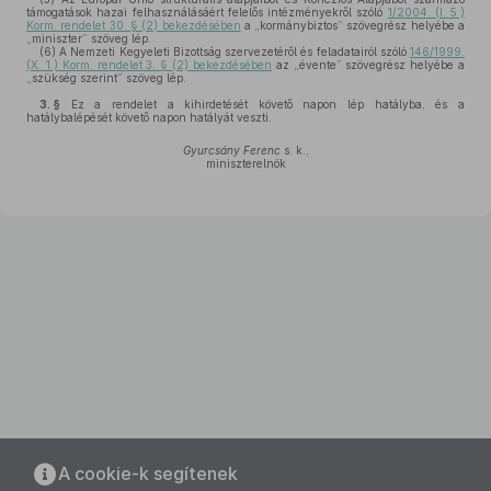
támogatások hazai felhasználásáért felelős intézményekről szóló
1/2004. (I. 5.)
Korm. rendelet 30. § (2) bekezdésében
a „kormánybiztos” szövegrész helyébe a
„miniszter” szöveg lép.
(6)
A Nemzeti Kegyeleti Bizottság szervezetéről és feladatairól szóló
146/1999.
(X. 1.) Korm. rendelet 3. § (2) bekezdésében
az „évente” szövegrész helyébe a
„szükség szerint” szöveg lép.
3. §
Ez a rendelet a kihirdetését követő napon lép hatályba, és a
hatálybalépését követő napon hatályát veszti.
Gyurcsány Ferenc
s. k.,
miniszterelnök
A cookie-k segítenek