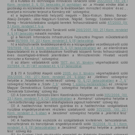
d)
a Kutatási és Technológiai Innovációs Tanácsról szóló
255/2003. (XII. 24.)
Korm. rendelet 3. § (5) bekezdés
b)
pontjában
az „a Hivatal elnöke által a
gazdasági és közlekedési miniszter (a továbbiakban: miniszter) részére” és az „ ,
amelyet a miniszter terjeszt a Kormány elé” szövegrész,
e)
a legkedvezőtlenebb helyzetű megyék – Bács-Kiskun, Békés, Borsod-
Abaúj-Zemplén, Jász-Nagykun-Szolnok, Nógrád, Somogy, Szabolcs-Szatmár-
Bereg – felzárkóztatására szolgáló keretek felhasználásáról szóló
47/2003. (IV.
3.) Korm. rendelet 7. §-a
,
f)
a Magyar Formatervezési Tanácsról szóló
266/2001. (XII. 21.) Korm. rendelet
4. § (4) bekezdés
második mondata,
g)
a Nemzeti Információs Infrastruktúra Fejlesztési Program működtetéséről
szóló
95/1999. (VI. 23.) Korm. rendelet 3. § (8) bekezdése
,
h)
a köztisztviselők továbbképzéséről és a közigazgatási vezetőképzésről szóló
199/1998. (XII. 4.) Korm. rendelet 15. § (2) bekezdésében
az „az ellenőrzések
tapasztalatairól és a továbbképzésre fordítható központi forrás felhasználásáról
éves összefoglaló-értékelő jelentésben a Miniszterelnöki Hivatalt vezető
miniszter a Kormányt,” szövegrész,
i)
az állami vállalatokról szóló
1977. évi VI. törvény
végrehajtásáról szóló
33/1984. (X. 31.) MT rendelet 43. § (2) bekezdése
.
2. §
(1)
A Szülőföld Alapról szóló
2005. évi II. törvény
végrehajtásáról szóló
355/2006. (XII. 27.) Korm. rendelet 24. §-ában
az „illetékes” szövegrész
helyébe a „feladatkörrel rendelkező” szöveg,
10. § (2) bekezdésében
a „
7. §
”
szövegrész helyébe a „Szatv.
7. §
” szöveg,
1. számú mellékletében
az „Ukrajnai
Magyar Demokratikus Szövetség” szövegrész helyébe az „Ukrajnai Magyar
Demokrata Szövetség” szöveg lép.
(2)
A Szervezett Bűnözés Elleni Koordinációs Központról szóló
305/2006. (XII.
23.) Korm. rendelet 7. § (2) bekezdésében
a „Kormányt” szövegrész helyébe a
„nemzetbiztonsági ügyekben állásfoglalásra jogosult kabinetet” szöveg lép.
(3)
A haditechnikai termékek gyártása és a haditechnikai szolgáltatások
nyújtása engedélyezésének részletes szabályairól szóló
301/2005. (XII. 23.)
Korm. rendelet 2. §-ában
a „beszámol” szövegrész helyébe a „jelentést tesz”
szöveg lép.
(4)
A haditechnikai eszközök és szolgáltatások kivitelének, behozatalának,
transzferjének és tranzitjának engedélyezéséről szóló
16/2004. (II. 6.) Korm.
rendelet 4. § (9) bekezdésében
a „beszámol” szövegrész helyébe a „jelentést
tesz” szöveg lép.
(5)
Az Európai Unió strukturális alapjaiból és Kohéziós Alapjából származó