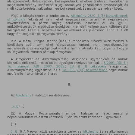
átengedésével, illetve vagyoni hozzájárulások lehetővé tételével. Hasonlóan a
megalkotott törvény korlátozná a jogi személyek gazdálkodási szabadságát, és
nyílt különbségtétel valósulna meg jogi személyek és magánszemélyek között.
Végül a kifogás szerint a kérdésben az
Alkotmány 28/C. § (5) bekezdésének
a)
pontjára
tekintettel sem lehet népszavazást tartani. A népszavazás
következtében a pártok anyagi forrásoktól esnének el, és így –
működőképességük megőrzése érdekében – emelni kellene azok költségvetési
támogatását. Ezért a népszavazás közvetlenül és jelentősen érinti a tiltott
tárgyként megjelölt költségvetési törvényt.
2.2. A másik kifogás szerint (más, a fentiekben előadott okok mellett) a
kérdésben azért sem lehet népszavazást tartani, mert megszövegezése
megtéveszti a választópolgárokat – azt a hamis látszatot kelti ugyanis, hogy a
költségvetésből minden párt kap támogatást.
A kifogásokat az Alkotmánybíróság ideiglenes ügyrendjéről és annak
közzétételéről szóló, módosított és egységes szerkezetbe foglalt
3/2001. (XII. 3.)
Tü. határozat (ABH 2003, 2065.) 28. § (1) bekezdése
alapján az
Alkotmánybíróság egyesítette, és a
Ve. 130. § (3) bekezdésében
foglaltaknak
megfelelően soron kívül bírálta el.
II.
Az
Alkotmány
hivatkozott rendelkezései:
„
2. §
(...)
(2) A Magyar Köztársaságban minden hatalom a népé, amely a
népszuverenitást választott képviselői útján, valamint közvetlenül gyakorolja.
(...)
3. §
(1) A Magyar Köztársaságban a pártok az
Alkotmány
és az alkotmányos