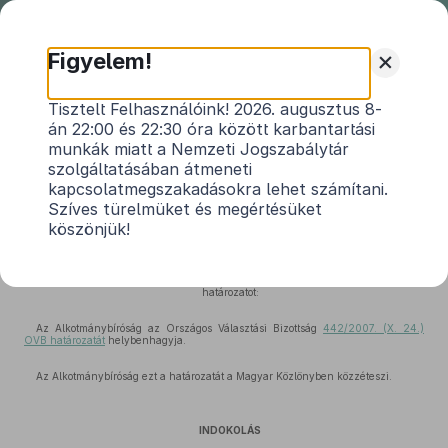
Nemzeti
Jogszabálytár
+
Figyelem!
1
20/2008. (III. 12.) AB határozat
Tisztelt Felhasználóink! 2026. augusztus 8-
án 22:00 és 22:30 óra között karbantartási
Hatályos: 2008. 03. 12. – 2013. 03. 31.
munkák miatt a Nemzeti Jogszabálytár
szolgáltatásában átmeneti
kapcsolatmegszakadásokra lehet számítani.
A MAGYAR KÖZTÁRSASÁG NEVÉBEN!
Szíves türelmüket és megértésüket
köszönjük!
Az Alkotmánybíróság az Országos Választási Bizottságnak országos
népszavazási kezdeményezés tárgyában hozott határozata ellen benyújtott
kifogások alapján meghozta a következő
határozatot:
Az Alkotmánybíróság az Országos Választási Bizottság
442/2007. (X. 24.)
OVB határozatát
helybenhagyja.
Az Alkotmánybíróság ezt a határozatát a Magyar Közlönyben közzéteszi.
INDOKOLÁS