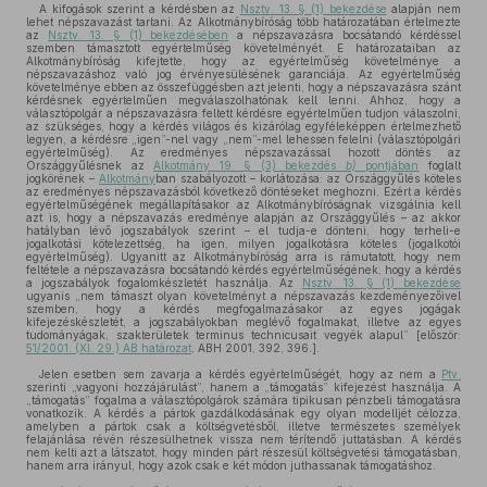
A kifogások szerint a kérdésben az
Nsztv. 13. § (1) bekezdése
alapján nem
lehet népszavazást tartani. Az Alkotmánybíróság több határozatában értelmezte
az
Nsztv. 13. § (1) bekezdésében
a népszavazásra bocsátandó kérdéssel
szemben támasztott egyértelműség követelményét. E határozataiban az
Alkotmánybíróság kifejtette, hogy az egyértelműség követelménye a
népszavazáshoz való jog érvényesülésének garanciája. Az egyértelműség
követelménye ebben az összefüggésben azt jelenti, hogy a népszavazásra szánt
kérdésnek egyértelműen megválaszolhatónak kell lenni. Ahhoz, hogy a
választópolgár a népszavazásra feltett kérdésre egyértelműen tudjon válaszolni,
az szükséges, hogy a kérdés világos és kizárólag egyféleképpen értelmezhető
legyen, a kérdésre „igen”-nel vagy „nem”-mel lehessen felelni (választópolgári
egyértelműség). Az eredményes népszavazással hozott döntés az
Országgyűlésnek az
Alkotmány 19. § (3) bekezdés
b)
pontjában
foglalt
jogkörének –
Alkotmány
ban szabályozott – korlátozása: az Országgyűlés köteles
az eredményes népszavazásból következő döntéseket meghozni. Ezért a kérdés
egyértelműségének megállapításakor az Alkotmánybíróságnak vizsgálnia kell
azt is, hogy a népszavazás eredménye alapján az Országgyűlés – az akkor
hatályban lévő jogszabályok szerint – el tudja-e dönteni, hogy terheli-e
jogalkotási kötelezettség, ha igen, milyen jogalkotásra köteles (jogalkotói
egyértelműség). Ugyanitt az Alkotmánybíróság arra is rámutatott, hogy nem
feltétele a népszavazásra bocsátandó kérdés egyértelműségének, hogy a kérdés
a jogszabályok fogalomkészletét használja. Az
Nsztv. 13. § (1) bekezdése
ugyanis „nem támaszt olyan követelményt a népszavazás kezdeményezőivel
szemben, hogy a kérdés megfogalmazásakor az egyes jogágak
kifejezéskészletét, a jogszabályokban meglévő fogalmakat, illetve az egyes
tudományágak, szakterületek terminus technicusait vegyék alapul” [először:
51/2001. (XI. 29.) AB határozat
, ABH 2001, 392, 396.].
Jelen esetben sem zavarja a kérdés egyértelműségét, hogy az nem a
Ptv.
szerinti „vagyoni hozzájárulást”, hanem a „támogatás” kifejezést használja. A
„támogatás” fogalma a választópolgárok számára tipikusan pénzbeli támogatásra
vonatkozik. A kérdés a pártok gazdálkodásának egy olyan modelljét célozza,
amelyben a pártok csak a költségvetésből, illetve természetes személyek
felajánlása révén részesülhetnek vissza nem térítendő juttatásban. A kérdés
nem kelti azt a látszatot, hogy minden párt részesül költségvetési támogatásban,
hanem arra irányul, hogy azok csak e két módon juthassanak támogatáshoz.