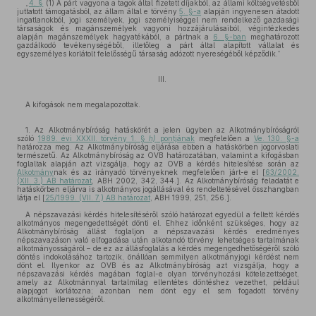
„
4. §
(1) A párt vagyona a tagok által fizetett díjakból, az állami költségvetésből
juttatott támogatásból, az állam által e törvény
5. §-a
alapján ingyenesen átadott
ingatlanokból, jogi személyek, jogi személyiséggel nem rendelkező gazdasági
társaságok és magánszemélyek vagyoni hozzájárulásaiból, végintézkedés
alapján magánszemélyek hagyatékából, a pártnak a
6. §-ban
meghatározott
gazdálkodó tevékenységéből, illetőleg a párt által alapított vállalat és
egyszemélyes korlátolt felelősségű társaság adózott nyereségéből képződik.”
III.
A kifogások nem megalapozottak.
1. Az Alkotmánybíróság hatáskörét a jelen ügyben az Alkotmánybíróságról
szóló
1989. évi XXXII. törvény 1. §
h)
pontjának
megfelelően a
Ve. 130. §-a
határozza meg. Az Alkotmánybíróság eljárása ebben a hatáskörben jogorvoslati
természetű. Az Alkotmánybíróság az OVB határozatában, valamint a kifogásban
foglaltak alapján azt vizsgálja, hogy az OVB a kérdés hitelesítése során az
Alkotmány
nak és az irányadó törvényeknek megfelelően járt-e el [
63/2002.
(XII. 3.) AB határozat
, ABH 2002, 342, 344.]. Az Alkotmánybíróság feladatát e
hatáskörben eljárva is alkotmányos jogállásával és rendeltetésével összhangban
látja el [
25/1999. (VII. 7.) AB határozat
, ABH 1999, 251, 256.].
A népszavazási kérdés hitelesítéséről szóló határozat egyedül a feltett kérdés
alkotmányos megengedettségét dönti el. Ehhez időnként szükséges, hogy az
Alkotmánybíróság állást foglaljon a népszavazási kérdés eredményes
népszavazáson való elfogadása után alkotandó törvény lehetséges tartalmának
alkotmányosságáról – de ez az állásfoglalás a kérdés megengedhetőségéről szóló
döntés indokolásához tartozik, önállóan semmilyen alkotmányjogi kérdést nem
dönt el. Ilyenkor az OVB és az Alkotmánybíróság azt vizsgálja, hogy a
népszavazási kérdés magában foglal-e olyan törvényhozási kötelezettséget,
amely az Alkotmánnyal tartalmilag ellentétes döntéshez vezethet, például
alapjogot korlátozna; azonban nem dönt egy el sem fogadott törvény
alkotmányellenességéről.