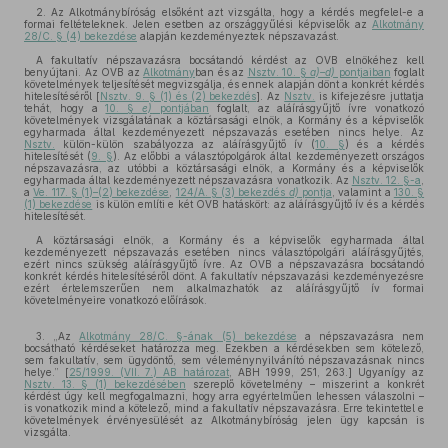
2. Az Alkotmánybíróság elsőként azt vizsgálta, hogy a kérdés megfelel-e a
formai feltételeknek. Jelen esetben az országgyűlési képviselők az
Alkotmány
28/C. § (4) bekezdése
alapján kezdeményeztek népszavazást.
A fakultatív népszavazásra bocsátandó kérdést az OVB elnökéhez kell
benyújtani. Az OVB az
Alkotmány
ban és az
Nsztv. 10. §
a)–d)
pontjaiban
foglalt
követelmények teljesítését megvizsgálja, és ennek alapján dönt a konkrét kérdés
hitelesítéséről [
Nsztv. 9. § (1) és (2) bekezdés
]. Az
Nsztv.
is kifejezésre juttatja
tehát, hogy a
10. §
e)
pontjában
foglalt, az aláírásgyűjtő ívre vonatkozó
követelmények vizsgálatának a köztársasági elnök, a Kormány és a képviselők
egyharmada által kezdeményezett népszavazás esetében nincs helye. Az
Nsztv.
külön-külön szabályozza az aláírásgyűjtő ív (
10. §
) és a kérdés
hitelesítését (
9. §
). Az előbbi a választópolgárok által kezdeményezett országos
népszavazásra, az utóbbi a köztársasági elnök, a Kormány és a képviselők
egyharmada által kezdeményezett népszavazásra vonatkozik. Az
Nsztv. 12. §-a
,
a
Ve. 117. § (1)–(2) bekezdése
,
124/A. § (3) bekezdés
d)
pontja
, valamint a
130. §
(1) bekezdése
is külön említi e két OVB hatáskört: az aláírásgyűjtő ív és a kérdés
hitelesítését.
A köztársasági elnök, a Kormány és a képviselők egyharmada által
kezdeményezett népszavazás esetében nincs választópolgári aláírásgyűjtés,
ezért nincs szükség aláírásgyűjtő ívre. Az OVB a népszavazásra bocsátandó
konkrét kérdés hitelesítéséről dönt. A fakultatív népszavazási kezdeményezésre
ezért értelemszerűen nem alkalmazhatók az aláírásgyűjtő ív formai
követelményeire vonatkozó előírások.
3. „Az
Alkotmány 28/C. §-ának (5) bekezdése
a népszavazásra nem
bocsátható kérdéseket határozza meg. Ezekben a kérdésekben sem kötelező,
sem fakultatív, sem ügydöntő, sem véleménynyilvánító népszavazásnak nincs
helye.” [
25/1999. (VII. 7.) AB határozat
, ABH 1999, 251, 263.] Ugyanígy az
Nsztv. 13. § (1) bekezdésében
szereplő követelmény – miszerint a konkrét
kérdést úgy kell megfogalmazni, hogy arra egyértelműen lehessen válaszolni –
is vonatkozik mind a kötelező, mind a fakultatív népszavazásra. Erre tekintettel e
követelmények érvényesülését az Alkotmánybíróság jelen ügy kapcsán is
vizsgálta.