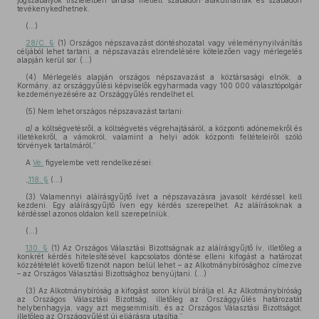
jogszabályok tiszteletben tartása mellett szabadon alakulhatnak és szabadon
tevékenykedhetnek.
(...)
28/C. §
(1) Országos népszavazást döntéshozatal vagy véleménynyilvánítás
céljából lehet tartani, a népszavazás elrendelésére kötelezően vagy mérlegelés
alapján kerül sor. (...)
(4) Mérlegelés alapján országos népszavazást a köztársasági elnök, a
Kormány, az országgyűlési képviselők egyharmada vagy 100 000 választópolgár
kezdeményezésére az Országgyűlés rendelhet el.
(5) Nem lehet országos népszavazást tartani:
a)
a költségvetésről, a költségvetés végrehajtásáról, a központi adónemekről és
illetékekről, a vámokról, valamint a helyi adók központi feltételeiről szóló
törvények tartalmáról,”
A
Ve.
figyelembe vett rendelkezései:
„
118. §
(...)
(3) Valamennyi aláírásgyűjtő ívet a népszavazásra javasolt kérdéssel kell
kezdeni. Egy aláírásgyűjtő íven egy kérdés szerepelhet. Az aláírásoknak a
kérdéssel azonos oldalon kell szerepelniük.
(...)
130. §
(1) Az Országos Választási Bizottságnak az aláírásgyűjtő ív, illetőleg a
konkrét kérdés hitelesítésével kapcsolatos döntése elleni kifogást a határozat
közzétételét követő tizenöt napon belül lehet – az Alkotmánybírósághoz címezve
– az Országos Választási Bizottsághoz benyújtani. (...)
(3) Az Alkotmánybíróság a kifogást soron kívül bírálja el. Az Alkotmánybíróság
az Országos Választási Bizottság, illetőleg az Országgyűlés határozatát
helybenhagyja, vagy azt megsemmisíti, és az Országos Választási Bizottságot,
illetőleg az Országgyűlést új eljárásra utasítja.”