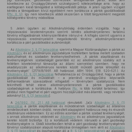
jogi személyek, gazdálkodó szervezetek támogassanak pártot, abból sem
következne az Országgyűlésnek szükségszerű kötelezettsége arra, hogy az
esetlegesen kieső támogatást a költségvetésből pótolja. A jelen ügyben vizsgált
kérdés a támogatáson kívül egyébként nem korlátozza a pártok gazdálkodását
(
Ptv. 6. §
), így nem következik abból okszerűen a tiltott tárgykörként megjelölt
költségvetési törvény módosítása.
5. Jelen ügyben az Alkotmánybíróság érdemben vizsgálta, hogy a
népszavazási kezdeményezés szerinti kérdés alkotmányellenes tartalmú
törvény elfogadásának kikényszerítésére irányul-e. A kifogás szerint ugyanis a
népszavazás eredményeként megalkotandó törvény alkotmányellenesen
korlátozza a párt gazdálkodási autonómiáját.
Az
Alkotmány 3. § (1) bekezdése
szerint a Magyar Köztársaságban a pártok az
Alkotmány
és az alkotmányos jogszabályok tiszteletben tartása mellett szabadon
alakulhatnak és szabadon tevékenykedhetnek. „A pártok alapításának és
tevékenységének szabadságát garantáló ez az alkotmányos szabály azt a
feltétlen követelményt támasztja az állami szervekkel szemben, hogy ne
akadályozzák az alkotmányos keretek között működő pártok létrejöttét és
tevékenységét” (2179/B/1991. AB határozat, ABH 1994, 518, 520–521.). Az
Alkotmány 63. § (3) bekezdése
felhatalmazza az Országgyűlést, hogy a pártok
gazdálkodását és működését – a jelenlévő országgyűlési képviselők
kétharmadának szavazatával elfogadott – törvényben szabályozza. Nem
tekinthető tehát eleve alkotmányellenesnek a pártok gazdálkodási
szabadságának a korlátozása. A hatályos
Ptv.
is több korlátot tartalmaz, így
például nem fogadhat el párt vagyoni hozzájárulást más államtól, vagy névtelen
adományt [
4. § (3) bekezdés
].
A
24/1992. (IV. 21.) AB határozat
rámutatott: „[a]z
Alkotmány 3. § (1)
bekezdése
a pártok alapításának és működésének szabadságát az általános
rendelkezések körében önálló, nevesített alapjogként határozza meg és részesíti
alkotmányos védelemben. Ez az előírás azonban a pártok szabad tevékenységét,
s annak alkotmányos védelmét az
Alkotmány
és az alkotmányos jogszabályok
keretei között biztosítja. Ez a korlátozott védelem irányadó a párt gazdasági
tevékenységére is. Ebből következően tehát a párt gazdasági tevékenységének
törvényi szabályozáson alapuló korlátozása önmagában nem sérti az
Alkotmány
3. § (1) bekezdését
és összhangban áll a
8. § (2) bekezdésének
az alapjogok