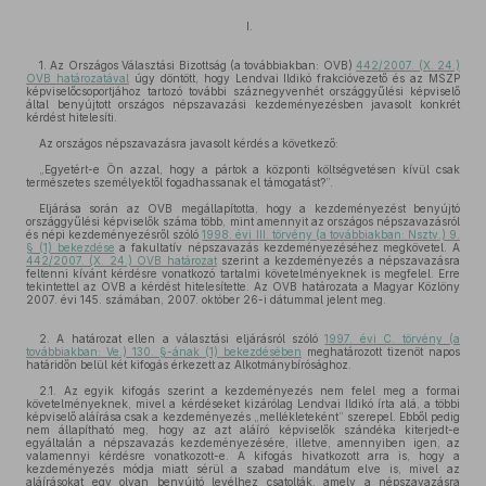
I.
1. Az Országos Választási Bizottság (a továbbiakban: OVB)
442/2007. (X. 24.)
OVB határozatával
úgy döntött, hogy Lendvai Ildikó frakcióvezető és az MSZP
képviselőcsoportjához tartozó további száznegyvenhét országgyűlési képviselő
által benyújtott országos népszavazási kezdeményezésben javasolt konkrét
kérdést hitelesíti.
Az országos népszavazásra javasolt kérdés a következő:
„Egyetért-e Ön azzal, hogy a pártok a központi költségvetésen kívül csak
természetes személyektől fogadhassanak el támogatást?”.
Eljárása során az OVB megállapította, hogy a kezdeményezést benyújtó
országgyűlési képviselők száma több, mint amennyit az országos népszavazásról
és népi kezdeményezésről szóló
1998. évi III. törvény (a továbbiakban: Nsztv.) 9.
§ (1) bekezdése
a fakultatív népszavazás kezdeményezéséhez megkövetel. A
442/2007. (X. 24.) OVB határozat
szerint a kezdeményezés a népszavazásra
feltenni kívánt kérdésre vonatkozó tartalmi követelményeknek is megfelel. Erre
tekintettel az OVB a kérdést hitelesítette. Az OVB határozata a Magyar Közlöny
2007. évi 145. számában, 2007. október 26-i dátummal jelent meg.
2. A határozat ellen a választási eljárásról szóló
1997. évi C. törvény (a
továbbiakban: Ve.) 130. §-ának (1) bekezdésében
meghatározott tizenöt napos
határidőn belül két kifogás érkezett az Alkotmánybírósághoz.
2.1. Az egyik kifogás szerint a kezdeményezés nem felel meg a formai
követelményeknek, mivel a kérdéseket kizárólag Lendvai Ildikó írta alá, a többi
képviselő aláírása csak a kezdeményezés „mellékleteként” szerepel. Ebből pedig
nem állapítható meg, hogy az azt aláíró képviselők szándéka kiterjedt-e
egyáltalán a népszavazás kezdeményezésére, illetve, amennyiben igen, az
valamennyi kérdésre vonatkozott-e. A kifogás hivatkozott arra is, hogy a
kezdeményezés módja miatt sérül a szabad mandátum elve is, mivel az
aláírásokat egy olyan benyújtó levélhez csatolták, amely a népszavazásra