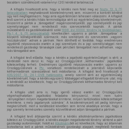
bocsátani szándékozott valamennyi (20) kérdést tartalmazza.
A kifogás hivatkozott arra, hogy a kérdés nem felel meg az
Nsztv. 13. § (1)
bekezdésében
meghatározott követelménynek sem, miszerint a konkrét kérdést
úgy kell megfogalmazni, hogy arra egyértelműen lehessen válaszolni. A kifogást
tevő szerint a kérdés hibás terminológiája sérti az egyértelműség követelményét,
miszerint a pártok a „támogatást” magánszemélyektől, jogi személyektől és jogi
személyiséggel nem rendelkező más szervezetektől kapnák. A pártok
működéséről és gazdálkodásáról szóló
1998. évi XXXIII. törvény (a továbbiakban:
Ptv.) 4. § (1) bekezdéséből
következően ugyanis a pártok „támogatása” a
központi költségvetésből származik; más személyek és szervezetek „vagyoni
hozzájárulást” adnak a pártnak. Nem dönthető el továbbá, hogy eredményes
ügydöntő népszavazás esetén a jogi személyek és a jogi személyiséggel nem
rendelkező gazdasági társaságok csak pénzbeli támogatást nem adhatnak, vagy
más támogatást sem.
A kifogást tevő előadta, hogy a kérdés a jogalkotói egyértelműséget is sérti; a
kérdésből nem derül ki, hogy az Országgyűlést „kétharmados” jogalkotási
kötelezettség terheli. Eredményes ügydöntő népszavazás esetén ugyanis az
Országgyűlésnek a
Ptv.
vonatkozó rendelkezését a jelenlévő képviselők
kétharmadának szavazatával kell módosítania. A kifogást tevő hivatkozott a
435/2007. (X. 24.) OVB határozatra
, amely szerint sérti az egyértelműség
követelményét, hogy a kérdés egyszerű többséggel elfogadott törvényre utal, míg
a kérdésből az következik, hogy az Országgyűlésnek kétharmados törvényt kell
módosítania.
A kifogás utalt arra is, hogy igenlő válasz esetén az Országgyűlés
végrehajthatatlan jogalkotási feladatra kényszerül, mivel nem tudni
„lényegében milyen magatartásokat érintene, milyen tartózkodási kötelezettséget
teremtene, s mely jogalanyok számára”. A kezdeményezett cél pedig könnyen
megkerülhető, mert a korlátozást követően sem lenne akadálya annak, hogy a
jogi személy természetes személy közvetítésével adjon támogatást a pártnak.
A kifogást tevő álláspontja szerint a kérdés alkotmányellenes jogalkotásra
kötelezi az Országgyűlést; a kérdés alapján megalkotandó törvény sértené a párt
gazdasági autonómiáját, holott az
Alkotmány
ból az következik, hogy az államnak
biztosítania kell a pártok működésének gazdasági alapjait, megfelelő források