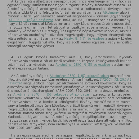
A kérdés hitelesíthetősége szempontjából nincs jelentősége annak, hogy az
egyszerű vagy minősített többséggel elfogadott törvény módosítását célozza. Az
Alkotmánybíróság állandó gyakorlata szerint a kétharmados törvények nem
állnak a többi törvény felett a jogforrási hierarchiában, s az
Alkotmány
alapján
minden – bármilyen szavazati aránnyal meghozandó – törvény „egyenrangú”
[
4/1993. (II. 12.) AB határozat
, ABH 1993, 48, 63.]. Önmagában az a körülmény,
hogy a kérdés nem utal kifejezetten arra, hogy kétharmados törvény módosítását
irányozza elő, nem veti fel alappal a jogalkotói egyértelműség kérdését. Ha
valamely kérdésben az Országgyűlés ügydöntő népszavazást rendel el, akkor a
népszavazás eredményét követően megvizsgálja, hogy milyen törvényalkotási
kötelezettség terheli, és annak – az
Nsztv. 8. § (1) bekezdése
alapján – köteles
eleget tenni, függetlenül attól, hogy az adott kérdés egyszerű vagy minősített
többségű szabályozást igényel.
4. Az egyik kifogás hivatkozott arra is, hogy eredményes ügydöntő
népszavazás esetén a pártok kieső bevételeit a központi költségvetésből kellene
pótolni, ezért a kérdésben az
Alkotmány 28/C. § (5) bekezdése
alapján nem
lehet népszavazást tartani.
Az Alkotmánybíróság az
Alkotmány 28/C. § (5) bekezdésében
meghatározott
tiltott tárgyköröket megszorítóan értelmezi. A már hivatkozott
51/2001. (XI. 29.) AB
határozat
megállapította, hogy „az alkotmányi felsorolásból következik, hogy az
alkotmányi szabályozás kiemelkedő jelentőségével a tiltott tárgykörök zárt, szoros
értelmezése áll összhangban” (ABH 2001, 392, 394.). A határozat értelmében
az
Alkotmány 28/C. § (5) bekezdés
a)
pontjában
szereplő, a költségvetési
törvényre vonatkozó kizáró ok alapján valamely kérdés akkor nem bocsátható
népszavazásra, ha a kérdés a költségvetési törvény módosítását tartalmazza,
vagy a kérdésből okszerűen következik a tiltott tárgykörként megjelölt törvények
megváltoztatása, illetve ha a kérdés arra irányul, hogy a választópolgárok
pontosan határozzanak meg jövőbeli költségvetési törvényben szereplő egyes
kiadásokat. Ugyanitt az Alkotmánybíróság megállapította: „az, hogy a
népszavazásra szánt kérdés távoli, közvetett összefüggésben áll valamely tiltott
népszavazási tárgykörrel, nem eredményezi a kérdés tiltott tárgykörűvé válását”
(ABH 2001, 392, 395.).
Ha a népszavazás eredménye alapján megalkotott törvény ki is zárná, hogy