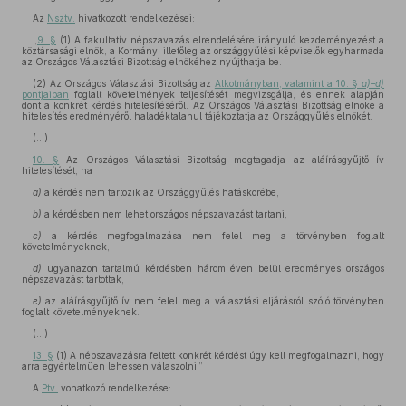
Az
Nsztv.
hivatkozott rendelkezései:
„
9. §
(1) A fakultatív népszavazás elrendelésére irányuló kezdeményezést a
köztársasági elnök, a Kormány, illetőleg az országgyűlési képviselők egyharmada
az Országos Választási Bizottság elnökéhez nyújthatja be.
(2) Az Országos Választási Bizottság az
Alkotmányban, valamint a 10. §
a)–d)
pontjaiban
foglalt követelmények teljesítését megvizsgálja, és ennek alapján
dönt a konkrét kérdés hitelesítéséről. Az Országos Választási Bizottság elnöke a
hitelesítés eredményéről haladéktalanul tájékoztatja az Országgyűlés elnökét.
(...)
10. §
Az Országos Választási Bizottság megtagadja az aláírásgyűjtő ív
hitelesítését, ha
a)
a kérdés nem tartozik az Országgyűlés hatáskörébe,
b)
a kérdésben nem lehet országos népszavazást tartani,
c)
a kérdés megfogalmazása nem felel meg a törvényben foglalt
követelményeknek,
d)
ugyanazon tartalmú kérdésben három éven belül eredményes országos
népszavazást tartottak,
e)
az aláírásgyűjtő ív nem felel meg a választási eljárásról szóló törvényben
foglalt követelményeknek.
(...)
13. §
(1) A népszavazásra feltett konkrét kérdést úgy kell megfogalmazni, hogy
arra egyértelműen lehessen válaszolni.”
A
Ptv.
vonatkozó rendelkezése: