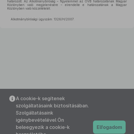
határozott. Az Alkotmánybíróság – figyelemmel az OVB határozatának Magyar
Közlönyben való megjelenésére – elrendelte e határozatának a Magyar
Közlönyben való közzétételét.
Alkotmánybírósági ügyszám: 1326/H/2007.
A cookie-k segítenek
szolgáltatásaink biztosításában.
Szolgáltatásaink
igénybevételével Ön
beleegyezik a cookie-k
Elfogadom