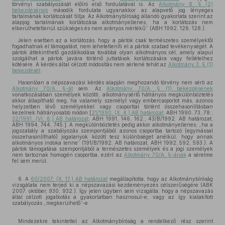
törvényi szabályozását előíró első fordulatával is. Az
Alkotmány 8. § (2)
bekezdésének
második fordulata ugyanakkor az alapvető jog lényeges
tartalmának korlátozását tiltja. Az Alkotmánybíróság állandó gyakorlata szerint az
alapjog tartalmának korlátozása alkotmányellenes, ha a korlátozás nem
elkerülhetetlenül szükséges és nem arányos mértékű” (ABH 1992, 126, 128.).
Jelen esetben az a korlátozás, hogy a pártok csak természetes személyektől
fogadhatnak el támogatást, nem lehetetleníti el a pártok szabad tevékenységét. A
pártok áttekinthető gazdálkodása továbbá olyan alkotmányos cél, amely alapul
szolgálhat a pártok javára történő juttatások korlátozására vagy feltételhez
kötésére. A kérdés által célzott módosítás nem sértené tehát az
Alkotmány 3. § (1)
bekezdését
.
Hasonlóan a népszavazási kérdés alapján meghozandó törvény nem sérti az
Alkotmány 70/A. §-át
sem. Az
Alkotmány 70/A. § (1) bekezdésének
vonatkozásában személyek közötti, alkotmánysértő hátrányos megkülönböztetés
akkor állapítható meg, ha valamely személyt vagy embercsoportot más, azonos
helyzetben lévő személyekkel vagy csoporttal történt összehasonlításban
kezelnek hátrányosabb módon [
21/1990. (X. 4.) AB határozat
, ABH 1990, 73, 78.;
32/1991. (VI. 6.) AB határozat
, ABH 1991, 146, 162.; 43/B/1992. AB határozat,
ABH 1994, 744, 745.]. A megkülönböztetés pedig akkor alkotmányellenes, „ha a
jogszabály a szabályozás szempontjából azonos csoportba tartozó (egymással
összehasonlítható) jogalanyok között tesz különbséget anélkül, hogy annak
alkotmányos indoka lenne” (191/B/1992. AB határozat, ABH 1992, 592, 593.). A
pártok támogatása szempontjából a természetes személyek és a jogi személyek
nem tartoznak homogén csoportba, ezért az
Alkotmány 70/A. §-ának
a sérelme
fel sem merül.
6. A
60/2007. (X. 17.) AB határozat
megállapította, hogy az Alkotmánybíróság
vizsgálata nem terjed ki a népszavazási kezdeményezés célszerűségére (ABK
2007. október, 930, 932.). Így jelen ügyben sem vizsgálta, hogy a népszavazás
által célzott jogalkotás a gyakorlatban hasznosul-e, vagy az így kialakított
szabályozás „megkerülhető”-e.
Mindezekre tekintettel az Alkotmánybíróság a rendelkező rész szerint