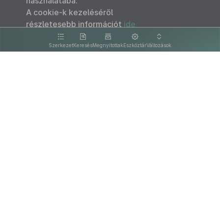
használatába.
A cookie-k kezeléséről
részletesebb információt
ide
kattintva olvashat.
Szerkezet
Keresés
Megnyitottak
Eszköztár
Változások
Kapcsolat
Felhasználási feltételek
PDF
Akadálymentesítési nyilatkozat