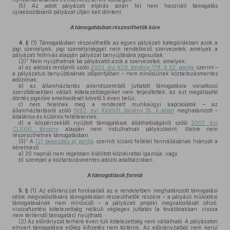
(5)
Az adott pályázati eljárás során fel nem használt támogatás
újraelosztásáról pályázat útján kell dönteni.
A támogatásban részesíthetők köre
4. §
(1)
Támogatásban részesíthetők az egyes pályázati kategóriákban azok a
jogi személyek, jogi személyiséggel nem rendelkező szervezetek, amelyek a
pályázati felhívás alapján pályázat benyújtására jogosultak.
2
(2)
Nem nyújthatnak be pályázatot azok a szervezetek, amelyek:
a)
az adózás rendjéről szóló
2003. évi XCII. törvény 178. § 32. pontja
szerint –
a pályázatuk benyújtásának időpontjában – nem minősülnek köztartozásmentes
adózónak,
b)
az államháztartás alrendszereiből juttatott támogatásra vonatkozó
szerződésekben vállalt kötelezettségeiket nem teljesítették, az ezt megállapító
döntés jogerőre emelkedését követő 5 éven belül,
c)
nem felelnek meg a rendezett munkaügyi kapcsolatok – az
államháztartásról szóló
1992. évi XXXVIII. törvény 15. §-ában
meghatározott –
általános és különös feltételeinek,
d)
a közpénzekből nyújtott támogatások átláthatóságáról szóló
2007. évi
CLXXXI. törvény
alapján nem indulhatnak pályázóként, illetve nem
részesülhetnek támogatásban.
3
(3)
A
(2) bekezdés
a)
pontja
szerinti kizáró feltétel fennállásának hiányát a
kérelmező
a)
30 napnál nem régebben kiállított közokirattal igazolja, vagy
b)
szerepel a köztartozásmentes adózói adatbázisban.
A támogatások formái
5. §
(1)
Az előirányzat forrásaiból az e rendeletben meghatározott támogatási
célok megvalósítására támogatásban részesíthetők részére – a pályázó működési
támogatásának nem minősülő – a pályázati projekt megvalósítását célzó,
visszafizetési kötelezettség nélküli végleges juttatás (a továbbiakban: vissza
nem térítendő támogatás) nyújtható.
(2)
Az előirányzat terhére éven túli kötelezettség nem vállalható. A pályázaton
elnyert támogatásra előleg kifizetés nem történik. Az előirányzatból nem kerül