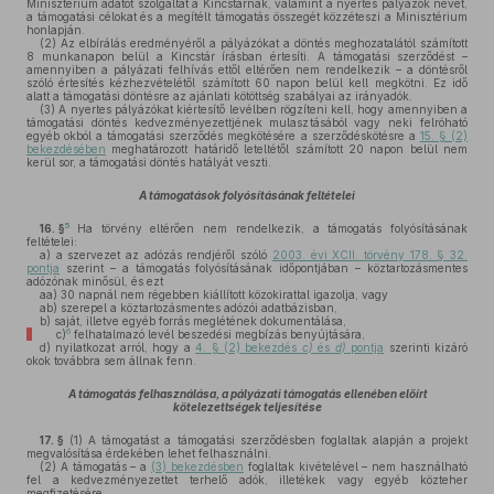
Minisztérium adatot szolgáltat a Kincstárnak, valamint a nyertes pályázók nevét,
a támogatási célokat és a megítélt támogatás összegét közzéteszi a Minisztérium
honlapján.
(2)
Az elbírálás eredményéről a pályázókat a döntés meghozatalától számított
8 munkanapon belül a Kincstár írásban értesíti. A támogatási szerződést –
amennyiben a pályázati felhívás ettől eltérően nem rendelkezik – a döntésről
szóló értesítés kézhezvételétől számított 60 napon belül kell megkötni. Ez idő
alatt a támogatási döntésre az ajánlati kötöttség szabályai az irányadók.
(3)
A nyertes pályázókat kiértesítő levélben rögzíteni kell, hogy amennyiben a
támogatási döntés kedvezményezettjének mulasztásából vagy neki felróható
egyéb okból a támogatási szerződés megkötésére a szerződéskötésre a
15. § (2)
bekezdésében
meghatározott határidő leteltétől számított 20 napon belül nem
kerül sor, a támogatási döntés hatályát veszti.
A támogatások folyósításának feltételei
5
16. §
Ha törvény eltérően nem rendelkezik, a támogatás folyósításának
feltételei:
a)
a szervezet az adózás rendjéről szóló
2003. évi XCII. törvény 178. § 32.
pontja
szerint – a támogatás folyósításának időpontjában – köztartozásmentes
adózónak minősül, és ezt
aa)
30 napnál nem régebben kiállított közokirattal igazolja, vagy
ab)
szerepel a köztartozásmentes adózói adatbázisban,
b)
saját, illetve egyéb forrás meglétének dokumentálása,
6
c)
felhatalmazó levél beszedési megbízás benyújtására,
d)
nyilatkozat arról, hogy a
4. § (2) bekezdés
c)
és
d)
pontja
szerinti kizáró
okok továbbra sem állnak fenn.
A támogatás felhasználása, a pályázati támogatás ellenében előírt
kötelezettségek teljesítése
17. §
(1)
A támogatást a támogatási szerződésben foglaltak alapján a projekt
megvalósítása érdekében lehet felhasználni.
(2)
A támogatás – a
(3) bekezdésben
foglaltak kivételével – nem használható
fel a kedvezményezettet terhelő adók, illetékek vagy egyéb közteher
megfizetésére.