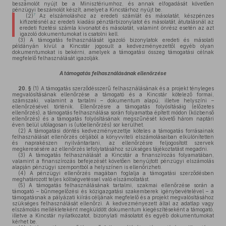
beszámolót nyújt be a Minisztériumhoz, és annak elfogadását követően
pénzügyi beszámolót készít, amelyet a Kincstárhoz nyújt be.
7
(2)
Az elszámoláshoz az eredeti számlát és másolatát, készpénzes
kifizetésnél az eredeti kiadási pénztárbizonylatot és másolatát, átutalásnál az
eredeti fizetési számla kivonatot és másolatát, valamint önrész esetén az azt
igazoló dokumentumokat is csatolni kell.
(3)
A támogatás felhasználását igazoló bizonylatok eredeti és másolati
példányán kívül a Kincstár jogosult a kedvezményezettől egyéb olyan
dokumentumokat is bekérni, amelyek a támogatási összeg támogatási célnak
megfelelő felhasználását igazolják.
A támogatás felhasználásának ellenőrzése
20. §
(1)
A támogatás szerződésszerű felhasználásának és a projekt tényleges
megvalósításának ellenőrzése a támogató és a Kincstár kötelező formai,
számszaki, valamint a tartalmi – dokumentum alapú, illetve helyszíni –
ellenőrzésével történik. Ellenőrzésre a támogatás folyósításáig (előzetes
ellenőrzés), a támogatás felhasználása során folyamatba épített módon (közbenső
ellenőrzés) és a támogatás folyósításának megszűnését követő három naptári
éven belül utólagosan is (utóellenőrzés) sor kerülhet.
(2)
A támogatási döntés kedvezményezettje köteles a támogatás forrásainak
felhasználását ellenőrzés céljából a könyvviteli elszámolásaiban elkülönítetten
és naprakészen nyilvántartani, az ellenőrzésre feljogosított szervek
megkeresésére az ellenőrzés lefolytatásához szükséges tájékoztatást megadni.
(3)
A támogatás felhasználását a Kincstár a finanszírozás folyamatában,
valamint a finanszírozás befejezését követően benyújtott pénzügyi elszámolás
alapján pénzügyi szempontból a helyszínen is ellenőrizheti.
(4)
A pénzügyi ellenőrzés magában foglalja a támogatási szerződésben
meghatározott teljes költségvetéssel való elszámoltatást.
(5)
A támogatás felhasználásának tartalmi, szakmai ellenőrzése során a
támogató – bűnmegelőzési és közigazgatási szakemberek igénybevételével – a
támogatásnak a pályázati kiírás céljának megfelelő és a projekt megvalósításához
szükséges felhasználását ellenőrzi. A kedvezményezett által az adatlap vagy
elszámolás mellékleteként megküldött dokumentum kiegészítéseként a támogató,
illetve a Kincstár nyilatkozatot, bizonylati másolatot és egyéb dokumentumokat
kérhet be.