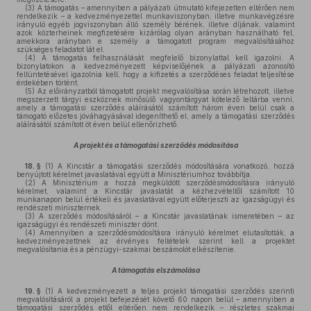
(3)
A támogatás – amennyiben a pályázati útmutató kifejezetten eltérően nem
rendelkezik – a kedvezményezettel munkaviszonyban, illetve munkavégzésre
irányuló egyéb jogviszonyban álló személy bérének, illetve díjának, valamint
azok közterheinek megfizetésére kizárólag olyan arányban használható fel,
amekkora arányban e személy a támogatott program megvalósításához
szükséges feladatot lát el.
(4)
A támogatás felhasználását megfelelő bizonylattal kell igazolni. A
bizonylatokon a kedvezményezett képviselőjének a pályázati azonosító
feltüntetésével igazolnia kell, hogy a kifizetés a szerződéses feladat teljesítése
érdekében történt.
(5)
Az előirányzatból támogatott projekt megvalósítása során létrehozott, illetve
megszerzett tárgyi eszköznek minősülő vagyontárgyat kötelező leltárba venni,
amely a támogatási szerződés aláírásától számított három éven belül csak a
támogató előzetes jóváhagyásával idegeníthető el, amely a támogatási szerződés
aláírásától számított öt éven belül ellenőrizhető.
A projekt és a támogatási szerződés módosítása
18. §
(1)
A Kincstár a támogatási szerződés módosítására vonatkozó, hozzá
benyújtott kérelmet javaslatával együtt a Minisztériumhoz továbbítja.
(2)
A Minisztérium a hozzá megküldött szerződésmódosításra irányuló
kérelmet, valamint a Kincstár javaslatát a kézhezvételtől számított 10
munkanapon belül értékeli és javaslatával együtt előterjeszti az igazságügyi és
rendészeti miniszternek.
(3)
A szerződés módosításáról – a Kincstár javaslatának ismeretében – az
igazságügyi és rendészeti miniszter dönt.
(4)
Amennyiben a szerződésmódosításra irányuló kérelmet elutasították, a
kedvezményezettnek az érvényes feltételek szerint kell a projektet
megvalósítania és a pénzügyi-szakmai beszámolót elkészítenie.
A támogatás elszámolása
19. §
(1)
A kedvezményezett a teljes projekt támogatási szerződés szerinti
megvalósításáról a projekt befejezését követő 60 napon belül – amennyiben a
támogatási szerződés ettől eltérően nem rendelkezik – részletes szakmai