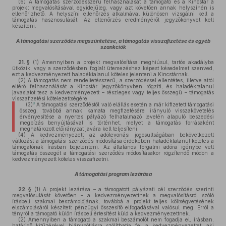
(6)
A támogatás szerződésszerű felhasználását a támogató és a Kincstár a
projekt megvalósításával egyidejűleg, vagy azt követően annak helyszínén is
ellenőrizhető. A helyszíni ellenőrzés alkalmával különösen vizsgálni kell a
támogatás hasznosulását. Az ellenőrzés eredményéről jegyzőkönyvet kell
készíteni.
A támogatási szerződés megszüntetése, a támogatás visszafizetése és egyéb
szankciók
21. §
(1)
Amennyiben a projekt megvalósítása meghiúsul, tartós akadályba
ütközik, vagy a szerződésben foglalt ütemezéshez képest késedelmet szenved,
ezt a kedvezményezett haladéktalanul köteles jelenteni a Kincstárnak.
(2)
A támogatás nem rendeltetésszerű, a szerződéssel ellentétes, illetve attól
eltérő felhasználását a Kincstár jegyzőkönyvben rögzíti, és haladéktalanul
javaslatot tesz a kedvezményezett – részleges vagy teljes összegű – támogatás
visszafizetési kötelezettségére.
8
(3)
A támogatási szerződéstől való elállás esetén a már kifizetett támogatási
összeg, továbbá annak kamata megfizetésére irányuló visszakövetelés
érvényesítése a nyertes pályázó felhatalmazó levelén alapuló beszedési
megbízás benyújtásával is történhet, melyet a támogatás forrásaként
meghatározott előirányzat javára kell teljesíteni.
(4)
A kedvezményezett az adólevonási jogosultságában bekövetkezett
változást a támogatási szerződés módosítása érdekében haladéktalanul köteles a
támogatónak írásban bejelenteni. Az általános forgalmi adóra igénybe vett
támogatás összegét a támogatási szerződés módosításakor rögzítendő módon a
kedvezményezett köteles visszafizetni.
A támogatási program lezárása
22. §
(1)
A projekt lezárása – a támogatott pályázati cél szerződés szerinti
megvalósulását követően – a kedvezményezettnek a megvalósításról szóló
írásbeli szakmai beszámolójának, továbbá a projekt teljes költségvetésének
elszámolásáról készített pénzügyi összesítő elfogadásával valósul meg. Erről a
tényről a támogató külön írásbeli értesítést küld a kedvezményezettnek.
(2)
Amennyiben a támogató a szakmai beszámolót nem fogadja el, írásban,
határidő kitűzésével hiánypótlásra szólíthatja fel a kedvezményezettet, aki