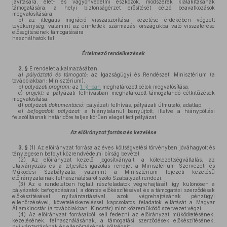
javítására, élet- és vagyonvédelmi eszközök, módszerek kialakításának
támogatására, a helyi biztonságérzet erősítését célzó beavatkozások
megvalósítására,
b)
az illegális migráció visszaszorítása, kezelése érdekében végzett
tevékenység, valamint az érintettek származási országukba való visszatérése
elősegítésének támogatására
használhatók fel.
Értelmező rendelkezések
2. §
E rendelet alkalmazásában:
a)
pályáztató és támogató:
az Igazságügyi és Rendészeti Minisztérium (a
továbbiakban: Minisztérium),
b)
pályázati program:
az
1. §-ban
meghatározott célok megvalósítása,
c)
projekt:
a pályázati felhívásban meghatározott támogatandó célkitűzések
megvalósítása,
d)
pályázati dokumentáció:
pályázati felhívás, pályázati útmutató, adatlap,
e)
befogadott pályázat:
a hiánytalanul benyújtott, illetve a hiánypótlási
felszólításnak határidőre teljes körűen eleget tett pályázat.
Az előirányzat forrása és kezelése
3. §
(1)
Az előirányzat forrása az éves költségvetési törvényben jóváhagyott és
ténylegesen befolyt közrendvédelmi bírság bevétel.
(2)
Az előirányzat kezelői jogosítványait, a kötelezettségvállalás, az
utalványozás és a teljesítés-igazolás rendjét a Minisztérium Szervezeti és
Működési Szabályzata, valamint a Minisztérium fejezeti kezelésű
előirányzatainak felhasználásáról szóló Szabályzat rendezi.
(3)
Az e rendeletben foglalt részfeladatok végrehajtását, így különösen a
pályázatok befogadásával, a döntés előkészítésével és a támogatási szerződések
előkészítésével, nyilvántartásával, azok végrehajtásának pénzügyi
ellenőrzésével, követeléskezeléssel kapcsolatos feladatok ellátását a Magyar
Államkincstár (a továbbiakban: Kincstár) mint közreműködő szervezet végzi.
(4)
Az előirányzat forrásaiból kell fedezni az előirányzat működtetésének,
kezelésének, felhasználásának, a támogatási szerződések előkészítésének,
nyilvántartásának és ellenőrzésének költségeit.