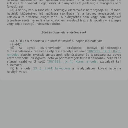
köteles a felhívásnak eleget tenni. A hiánypótlás teljesítéséig a támogatás nem
folyósítható.
(3)
Amennyiben a Kincstár a pénzügyi elszámolást nem fogadja el, írásban,
határidő kitűzésével hiánypótlásra szólíthatja fel a kedvezményezettet, aki
köteles a felhívásnak eleget tenni. A hiánypótlás nem vagy nem megfelelő
teljesítése esetén értesíti a támogatót, és javaslatot tesz a támogatás – részleges
vagy teljes összegű – visszafizetésére.
Záró és átmeneti rendelkezések
23. §
(1)
Ez a rendelet a kihirdetését követő 5. napon lép hatályba.
9
(2)–(4)
(5)
Az egyes közrendvédelmi bírságokból befolyó pénzösszegek
felhasználásának céljáról és eljárási szabályairól szóló
138/1999. (IX. 1.) Korm.
rendelet
alapján nyújtott támogatások ellenőrzésére és lezárására az egyes
közrendvédelmi bírságokból befolyó pénzösszegek felhasználásának céljáról és
eljárási szabályairól szóló
138/1999. (IX. 1.) Korm. rendelet
szabályait kell
alkalmazni.
(5)
E rendelet
23. § (2)–(4) bekezdése
a hatálybalépést követő napon a
hatályát veszti.