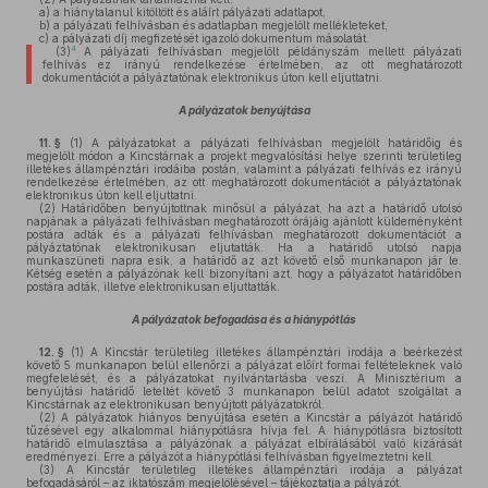
a)
a hiánytalanul kitöltött és aláírt pályázati adatlapot,
b)
a pályázati felhívásban és adatlapban megjelölt mellékleteket,
c)
a pályázati díj megfizetését igazoló dokumentum másolatát.
4
(3)
A pályázati felhívásban megjelölt példányszám mellett pályázati
felhívás ez irányú rendelkezése értelmében, az ott meghatározott
dokumentációt a pályáztatónak elektronikus úton kell eljuttatni.
A pályázatok benyújtása
11. §
(1)
A pályázatokat a pályázati felhívásban megjelölt határidőig és
megjelölt módon a Kincstárnak a projekt megvalósítási helye szerinti területileg
illetékes állampénztári irodáiba postán, valamint a pályázati felhívás ez irányú
rendelkezése értelmében, az ott meghatározott dokumentációt a pályáztatónak
elektronikus úton kell eljuttatni.
(2)
Határidőben benyújtottnak minősül a pályázat, ha azt a határidő utolsó
napjának a pályázati felhívásban meghatározott órájáig ajánlott küldeményként
postára adták és a pályázati felhívásban meghatározott dokumentációt a
pályáztatónak elektronikusan eljutatták. Ha a határidő utolsó napja
munkaszüneti napra esik, a határidő az azt követő első munkanapon jár le.
Kétség esetén a pályázónak kell bizonyítani azt, hogy a pályázatot határidőben
postára adták, illetve elektronikusan eljuttatták.
A pályázatok befogadása és a hiánypótlás
12. §
(1)
A Kincstár területileg illetékes állampénztári irodája a beérkezést
követő 5 munkanapon belül ellenőrzi a pályázat előírt formai feltételeknek való
megfelelését, és a pályázatokat nyilvántartásba veszi. A Minisztérium a
benyújtási határidő leteltét követő 3 munkanapon belül adatot szolgáltat a
Kincstárnak az elektronikusan benyújtott pályázatokról.
(2)
A pályázatok hiányos benyújtása esetén a Kincstár a pályázót határidő
tűzésével egy alkalommal hiánypótlásra hívja fel. A hiánypótlásra biztosított
határidő elmulasztása a pályázónak a pályázat elbírálásából való kizárását
eredményezi. Erre a pályázót a hiánypótlási felhívásban figyelmeztetni kell.
(3)
A Kincstár területileg illetékes állampénztári irodája a pályázat
befogadásáról – az iktatószám megjelölésével – tájékoztatja a pályázót.