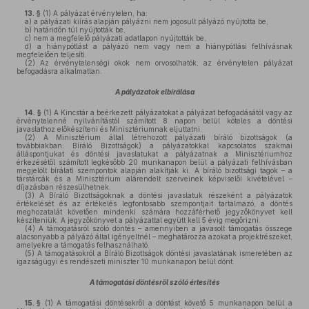
13. §
(1)
A pályázat érvénytelen, ha:
a)
a pályázati kiírás alapján pályázni nem jogosult pályázó nyújtotta be,
b)
határidőn túl nyújtották be,
c)
nem a megfelelő pályázati adatlapon nyújtották be,
d)
a hiánypótlást a pályázó nem vagy nem a hiánypótlási felhívásnak
megfelelően teljesíti.
(2)
Az érvénytelenségi okok nem orvosolhatók, az érvénytelen pályázat
befogadásra alkalmatlan.
A pályázatok elbírálása
14. §
(1)
A Kincstár a beérkezett pályázatokat a pályázat befogadásától vagy az
érvénytelenné nyilvánítástól számított 8 napon belül köteles a döntési
javaslathoz előkészíteni és Minisztériumnak eljuttatni.
(2)
A Minisztérium által létrehozott pályázati bíráló bizottságok (a
továbbiakban: Bíráló Bizottságok) a pályázatokkal kapcsolatos szakmai
álláspontjukat és döntési javaslatukat a pályázatnak a Minisztériumhoz
érkezésétől számított legkésőbb 20 munkanapon belül a pályázati felhívásban
megjelölt bírálati szempontok alapján alakítják ki. A bíráló bizottsági tagok – a
társtárcák és a Minisztérium alárendelt szerveinek képviselői kivételével –
díjazásban részesülhetnek.
(3)
A Bíráló Bizottságoknak a döntési javaslatuk részeként a pályázatok
értékelését és az értékelés legfontosabb szempontjait tartalmazó, a döntés
meghozatalát követően mindenki számára hozzáférhető jegyzőkönyvet kell
készíteniük. A jegyzőkönyvet a pályázattal együtt kell 5 évig megőrizni.
(4)
A támogatásról szóló döntés – amennyiben a javasolt támogatás összege
alacsonyabb a pályázó által igényeltnél – meghatározza azokat a projektrészeket,
amelyekre a támogatás felhasználható.
(5)
A támogatásokról a Bíráló Bizottságok döntési javaslatának ismeretében az
igazságügyi és rendészeti miniszter 10 munkanapon belül dönt.
A támogatási döntésről szóló értesítés
15. §
(1)
A támogatási döntésekről a döntést követő 5 munkanapon belül a