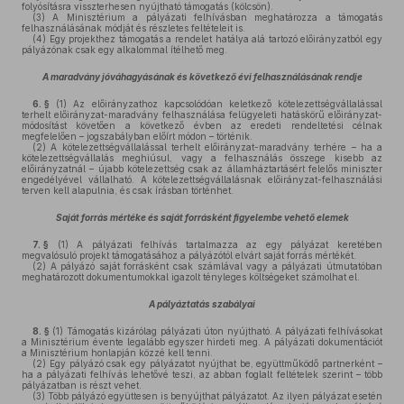
folyósításra visszterhesen nyújtható támogatás (kölcsön).
(3)
A Minisztérium a pályázati felhívásban meghatározza a támogatás
felhasználásának módját és részletes feltételeit is.
(4)
Egy projekthez támogatás a rendelet hatálya alá tartozó előirányzatból egy
pályázónak csak egy alkalommal ítélhető meg.
A maradvány jóváhagyásának és következő évi felhasználásának rendje
6. §
(1)
Az előirányzathoz kapcsolódóan keletkező kötelezettségvállalással
terhelt előirányzat-maradvány felhasználása felügyeleti hatáskörű előirányzat-
módosítást követően a következő évben az eredeti rendeltetési célnak
megfelelően – jogszabályban előírt módon – történik.
(2)
A kötelezettségvállalással terhelt előirányzat-maradvány terhére – ha a
kötelezettségvállalás meghiúsul, vagy a felhasználás összege kisebb az
előirányzatnál – újabb kötelezettség csak az államháztartásért felelős miniszter
engedélyével vállalható. A kötelezettségvállalásnak előirányzat-felhasználási
terven kell alapulnia, és csak írásban történhet.
Saját forrás mértéke és saját forrásként figyelembe vehető elemek
7. §
(1)
A pályázati felhívás tartalmazza az egy pályázat keretében
megvalósuló projekt támogatásához a pályázótól elvárt saját forrás mértékét.
(2)
A pályázó saját forrásként csak számlával vagy a pályázati útmutatóban
meghatározott dokumentumokkal igazolt tényleges költségeket számolhat el.
A pályáztatás szabályai
8. §
(1)
Támogatás kizárólag pályázati úton nyújtható. A pályázati felhívásokat
a Minisztérium évente legalább egyszer hirdeti meg. A pályázati dokumentációt
a Minisztérium honlapján közzé kell tenni.
(2)
Egy pályázó csak egy pályázatot nyújthat be, együttműködő partnerként –
ha a pályázati felhívás lehetővé teszi, az abban foglalt feltételek szerint – több
pályázatban is részt vehet.
(3)
Több pályázó együttesen is benyújthat pályázatot. Az ilyen pályázat esetén