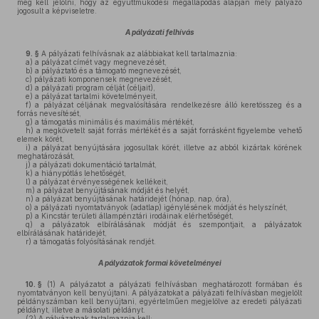
meg kell jelölni, hogy az együttműködési megállapodás alapján mely pályázó
jogosult a képviseletre.
A pályázati felhívás
9. §
A pályázati felhívásnak az alábbiakat kell tartalmaznia:
a)
a pályázat címét vagy megnevezését,
b)
a pályáztató és a támogató megnevezését,
c)
pályázati komponensek megnevezését,
d)
a pályázati program célját (céljait),
e)
a pályázat tartalmi követelményeit,
f)
a pályázat céljának megvalósítására rendelkezésre álló keretösszeg és a
forrás nevesítését,
g)
a támogatás minimális és maximális mértékét,
h)
a megkövetelt saját forrás mértékét és a saját forrásként figyelembe vehető
elemek körét,
i)
a pályázat benyújtására jogosultak körét, illetve az abból kizártak körének
meghatározását,
j)
a pályázati dokumentáció tartalmát,
k)
a hiánypótlás lehetőségét,
l)
a pályázat érvényességének kellékeit,
m)
a pályázat benyújtásának módját és helyét,
n)
a pályázat benyújtásának határidejét (hónap, nap, óra),
o)
a pályázati nyomtatványok (adatlap) igénylésének módját és helyszínét,
p)
a Kincstár területi állampénztári irodáinak elérhetőségét,
q)
a pályázatok elbírálásának módját és szempontjait, a pályázatok
elbírálásának határidejét,
r)
a támogatás folyósításának rendjét.
A pályázatok formai követelményei
10. §
(1)
A pályázatot a pályázati felhívásban meghatározott formában és
nyomtatványon kell benyújtani. A pályázatokat a pályázati felhívásban megjelölt
példányszámban kell benyújtani, egyértelműen megjelölve az eredeti pályázati
példányt, illetve a másolati példányt.
(2)
A pályázatnak tartalmaznia kell: