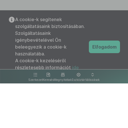
A cookie-k segítenek
szolgáltatásaink biztosításában.
Szolgáltatásaink
igénybevételével Ön
beleegyezik a cookie-k
Elfogadom
használatába.
A cookie-k kezeléséről
részletesebb információt
ide
kattintva olvashat.
Szerkezet
Keresés
Megnyitottak
Eszköztár
Változások