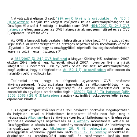
I.
1. A választási eljárásról szóló
1997. évi C. törvény (a továbbiakban: Ve.) 130. §
(1) bekezdése
alapján két kifogást nyújtottak be az Alkotmánybírósághoz az
Országos Választási Bizottság (a továbbiakban: OVB)
454/2007. (X. 24.) OVB
határozata
ellen, amelyben az OVB határozatának megsemmisítését és az OVB
új eljárásra utasítását kérik.
Az OVB a támadott határozatában hitelesítette a következő, 147 országgyűlési
képviselő által kezdeményezett az országos népszavazásra bocsátandó kérdést:
„Egyetért-e Ön azzal, hogy az országgyűlési képviselői tisztség összeférhetetlen
legyen a polgármesteri tisztséggel?”
A
454/2007. (X. 24.) OVB határozat
a Magyar Közlöny 145. számában 2007.
október 26-án jelent meg. Az egyik kifogást 2007. november 5-én, a másik
kifogást 2007. november 9-én nyújtották be az OVB-hez. Az Alkotmánybíróság
megállapította, hogy a kifogásokat a
Ve. 130. § (1) bekezdésében
előírt módon és
határidőn belül nyújtották be.
Tekintettel arra, hogy a kifogások ugyanazon OVB határozat
törvényességének felülvizsgálatára irányulnak az Alkotmánybíróság – az
Alkotmánybíróság ideiglenes ügyrendjéről és annak közzétételéről szóló
módosított és egységes szerkezetbe foglalt
3/2001. (XII. 3.) Tü. határozat (ABH
2003, 2065.) 28. § (1) bekezdése
alapján – az indítványokat egyesítette, és egy
eljárásban bírálta el.
1. Az egyik kifogást tevő szerint az OVB határozat indokolása megalapozatlan
és helytelen, mivel a hitelesítésre beterjesztett kérdés nem felel meg a
népszavazás
Alkotmány
ban és törvényekben foglalt kritériumainak. Értelmezése
szerint az eredményes népszavazás az
Alkotmány
módosítására kötelezi az
Országgyűlést, a kérdés burkolt alkotmánymódosításra irányul. Az indítványozó
hangsúlyozza, hogy az
Alkotmány 20. § (5) bekezdése
, valamint az
országgyűlési képviselők jogállásáról szóló
1990. évi LV. törvény
rendelkezései
értelmében az országgyűlési képviselői és polgármesteri jogállás nem