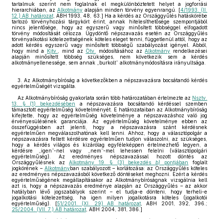
tartalmuk szerint nem foglalnak el megkülönböztetett helyet a jogforrási
hierarchiában, az
Alkotmány
alapján minden törvény egyenrangú. [
4/1993. (II.
12.) AB határozat
, ABH 1993, 48, 63.] Ha a kérdés az Országgyűlés hatáskörébe
tartozó törvényhozási tárgykört érint, annak hitelesíthetősége szempontjából
nincs jelentősége, hogy az egyszerű vagy minősített többséggel elfogadott
törvény módosítását célozza. Ügydöntő népszavazás esetén az Országgyűlés
törvényalkotási kötelezettségének köteles eleget tenni, függetlenül attól, hogy az
adott kérdés egyszerű vagy minősített többségű szabályozást igényel. Abból,
hogy mind a
Kjtv.
, mind az
Ötv.
módosításához az
Alkotmány
rendelkezései
alapján minősített többség szükséges, nem következik sem a kérdés
alkotmányellenessége, sem annak „burkolt” alkotmánymódosításra irányultsága.
3. Az Alkotmánybíróság a következőkben a népszavazásra bocsátandó kérdés
egyértelműségét vizsgálta.
Az Alkotmánybíróság gyakorlata során több határozatában értelmezte az
Nsztv.
13. § (1) bekezdésében
a népszavazásra bocsátandó kérdéssel szemben
támasztott egyértelműség követelményét. E határozataiban az Alkotmánybíróság
kifejtette, hogy az egyértelműség követelménye a népszavazáshoz való jog
érvényesülésének garanciája. Az egyértelműség követelménye ebben az
összefüggésben azt jelenti, hogy a népszavazásra szánt kérdésnek
egyértelműen megválaszolhatónak kell lenni. Ahhoz, hogy a választópolgár a
népszavazásra feltett kérdésre egyértelműen tudjon válaszolni, az szükséges,
hogy a kérdés világos és kizárólag egyféleképpen értelmezhető legyen, a
kérdésre „igen”-nel vagy „nem”-mel lehessen felelni (választópolgári
egyértelműség). Az eredményes népszavazással hozott döntés az
Országgyűlésnek az
Alkotmány 19. § (3) bekezdés
b)
pontjában
foglalt
jogkörének –
Alkotmány
ban szabályozott – korlátozása: az Országgyűlés köteles
az eredményes népszavazásból következő döntéseket meghozni. Ezért a kérdés
egyértelműségének megállapításakor az Alkotmánybíróságnak vizsgálnia kell
azt is, hogy a népszavazás eredménye alapján az Országgyűlés – az akkor
hatályban lévő jogszabályok szerint – el tudja-e dönteni, hogy terheli-e
jogalkotási kötelezettség, ha igen milyen jogalkotásra köteles (jogalkotói
egyértelműség). [
51/2001. (XI. 29) AB határozat
, ABH 2001, 392, 396.;
25/2004. (VII. 7.) AB határozat
, ABH 2004, 381, 386.]