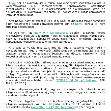
A
Ve.
-nek az aláírásgyűjtő ív formai követelményeire vonatkozó előírásai a
választópolgárok által kezdeményezett népszavazással összefüggő
rendelkezések, amikor is a választópolgárok az aláírásgyűjtés során, az
aláírásgyűjtő ív aláírásával fejezhetik ki népszavazás kezdeményezésére
irányuló szándékukat.
Arra nézve, hogy az országgyűlési képviselők egyharmada milyen formában
élhet népszavazási kezdeményezési jogával sem az
Nsztv.
, sem a
Ve.
nem
tartalmaz szabályozást.
Az OVB-nek – az
Nsztv. 9. § (2) bekezdése
alapján – a konkrét kérdés
hitelesítésére irányuló eljárásban nincs felhatalmazása annak vizsgálatára,
hogy az országgyűlési képviselők egyharmada milyen formában fejezte ki
népszavazás kezdeményezésére irányuló szándékát.
A kifogás benyújtója hivatkozik arra is, hogy a kezdeményezés módja –
nevezetesen az, hogy a képviselői „aláírásokat egy olyan benyújtó levélhez
csatolták, amely a népszavazásra bocsátani szándékozott valamennyi (20)
kérdést tartalmazza” – sérti a szabad mandátum elvét.
Az Alkotmánybíróság több határozatában értelmezte a szabad mandátum elvét.
E határozataiban rámutatott arra, hogy az országgyűlési képviselői mandátum az
Alkotmány
alapján szabad mandátum. „A szabad mandátum a képviselői jogállás
alapja. A szabad mandátum azt jelenti, hogy a megválasztás után a képviselő
jogilag függetlenné válik választóitól; állásfoglalásait meggyőződése és
lelkiismerete alapján alakítja ki, s így is szavaz; képviselői tevékenysége és
szavazata miatt nem hívható vissza.” [
27/1998. (VI. 16.) AB határozat
, ABH
1998, 197, 200.]
Ennek alapján megállapítható, hogy az indítványozó által felvetett formai
kifogások nem állnak alkotmányjogilag értékelhető összefüggésben a képviselői
mandátum szabadságával.
Mindezeket figyelembe véve az Alkotmánybíróság megállapította, hogy a
kifogások alaptalanok. Az OVB helytálló döntést hozott, amikor a kérdést
hitelesítette, ezért a
454/2007. (X. 24.) OVB határozatot
helybenhagyta.