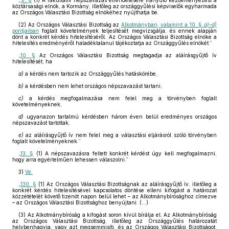
„
9. §
(1) A fakultatív népszavazás elrendelésére irányuló kezdeményezést a
köztársasági elnök, a Kormány, illetőleg az országgyűlési képviselők egyharmada
az Országos Választási Bizottság elnökéhez nyújthatja be.
(2) Az Országos Választási Bizottság az
Alkotmányban, valamint a 10. §
a)–d)
pontjaiban
foglalt követelmények teljesítését megvizsgálja, és ennek alapján
dönt a konkrét kérdés hitelesítéséről. Az Országos Választási Bizottság elnöke a
hitelesítés eredményéről haladéktalanul tájékoztatja az Országgyűlés elnökét.”
„
10. §
Az Országos Választási Bizottság megtagadja az aláírásgyűjtő ív
hitelesítését, ha
a)
a kérdés nem tartozik az Országgyűlés hatáskörébe,
b)
a kérdésben nem lehet országos népszavazást tartani,
c)
a kérdés megfogalmazása nem felel meg a törvényben foglalt
követelményeknek,
d)
ugyanazon tartalmú kérdésben három éven belül eredményes országos
népszavazást tartottak,
e)
az aláírásgyűjtő ív nem felel meg a választási eljárásról szóló törvényben
foglalt követelményeknek.”
„
13. §
(1) A népszavazásra feltett konkrét kérdést úgy kell megfogalmazni,
hogy arra egyértelműen lehessen válaszolni.”
3)
Ve.
„
130. §
(1) Az Országos Választási Bizottságnak az aláírásgyűjtő ív, illetőleg a
konkrét kérdés hitelesítésével kapcsolatos döntése elleni kifogást a határozat
közzétételét követő tizenöt napon belül lehet – az Alkotmánybírósághoz címezve
– az Országos Választási Bizottsághoz benyújtani. (...)
(3) Az Alkotmánybíróság a kifogást soron kívül bírálja el. Az Alkotmánybíróság
az Országos Választási Bizottság, illetőleg az Országgyűlés határozatát
helybenhagyja, vagy azt megsemmisíti, és az Országos Választási Bizottságot,