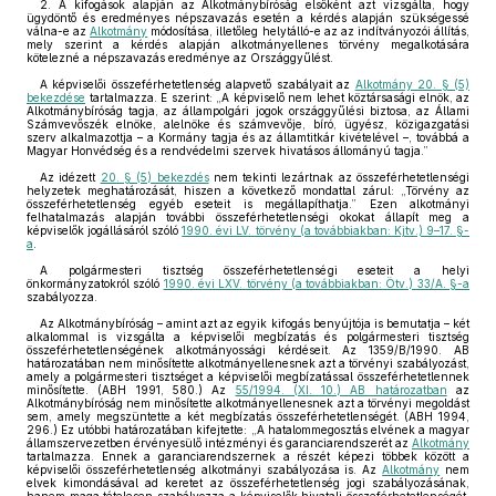
2. A kifogások alapján az Alkotmánybíróság elsőként azt vizsgálta, hogy
ügydöntő és eredményes népszavazás esetén a kérdés alapján szükségessé
válna-e az
Alkotmány
módosítása, illetőleg helytálló-e az az indítványozói állítás,
mely szerint a kérdés alapján alkotmányellenes törvény megalkotására
kötelezné a népszavazás eredménye az Országgyűlést.
A képviselői összeférhetetlenség alapvető szabályait az
Alkotmány 20. § (5)
bekezdése
tartalmazza. E szerint: „A képviselő nem lehet köztársasági elnök, az
Alkotmánybíróság tagja, az állampolgári jogok országgyűlési biztosa, az Állami
Számvevőszék elnöke, alelnöke és számvevője, bíró, ügyész, közigazgatási
szerv alkalmazottja – a Kormány tagja és az államtitkár kivételével –, továbbá a
Magyar Honvédség és a rendvédelmi szervek hivatásos állományú tagja.”
Az idézett
20. § (5) bekezdés
nem tekinti lezártnak az összeférhetetlenségi
helyzetek meghatározását, hiszen a következő mondattal zárul: „Törvény az
összeférhetetlenség egyéb eseteit is megállapíthatja.” Ezen alkotmányi
felhatalmazás alapján további összeférhetetlenségi okokat állapít meg a
képviselők jogállásáról szóló
1990. évi LV. törvény (a továbbiakban: Kjtv.) 9–17. §-
a
.
A polgármesteri tisztség összeférhetetlenségi eseteit a helyi
önkormányzatokról szóló
1990. évi LXV. törvény (a továbbiakban: Ötv.) 33/A. §-a
szabályozza.
Az Alkotmánybíróság – amint azt az egyik kifogás benyújtója is bemutatja – két
alkalommal is vizsgálta a képviselői megbízatás és polgármesteri tisztség
összeférhetetlenségének alkotmányossági kérdéseit. Az 1359/B/1990. AB
határozatában nem minősítette alkotmányellenesnek azt a törvényi szabályozást,
amely a polgármesteri tisztséget a képviselői megbízatással összeférhetetlennek
minősítette. (ABH 1991, 580.) Az
55/1994. (XI. 10.) AB határozatban
az
Alkotmánybíróság nem minősítette alkotmányellenesnek azt a törvényi megoldást
sem, amely megszüntette a két megbízatás összeférhetetlenségét. (ABH 1994,
296.) Ez utóbbi határozatában kifejtette: „A hatalommegosztás elvének a magyar
államszervezetben érvényesülő intézményi és garanciarendszerét az
Alkotmány
tartalmazza. Ennek a garanciarendszernek a részét képezi többek között a
képviselői összeférhetetlenség alkotmányi szabályozása is. Az
Alkotmány
nem
elvek kimondásával ad keretet az összeférhetetlenség jogi szabályozásának,