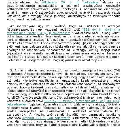
összeférhetetlen. Az
Alkotmány 20. § (6) bekezdése
alapján az
összeférhetetlenség megállapítása a jelenlevő országgyűlési képviselők
kétharmadának szavazatával lenne lehetséges. A népszavazás eredménye
tehát érintené az Országgyűlés alkotmányozói hatáskörét, „
expressis verbis
kötelezné az Országgyűlést a jelenlegi alkotmányos és törvényes fennálló
közjogi rend megváltoztatására”.
Az indítványozó úgy véli továbbá, hogy az OVB-nek az országos
népszavazásról és népi kezdeményezésről szóló
1998. évi III. törvény (a
továbbiakban: Nsztv.) 13. § (1) bekezdésére
hivatkozással azért is meg kellett
volna tagadnia a kérdés hitelesítését, mert arra nem lehet egyértelmű választ
adni. A kifogás a „tisztség” kifejezés nem „adekvát (köz)jogi definíció”, hanem
„közkeletű értelmezés”. Ennek következtében pedig „[n]em lehet egyértelműen
eldönteni, hogy valóban csak egy közkeletű szóhasználatról van-e szó, vagy az
érvényes és eredményes népszavazás az Országgyűlést új közjogi státus
(∼jogállás) törvényszintű megalkotására és definiálására kötelezi-e, hiszen a
‘jogállás' és ‘tisztség' kifejezések közjogi értelemben (...) nem ugyanazt jelentik,
illetve nem szükségszerűen kell hogy ugyanazt a tartalmat fedjék le”.
2. A másik kifogást tevő egyrészt formai okokból támadja a hivatkozott OVB
határozatot. Álláspontja szerint Lendvai Ildikó által egy személyben benyújtott
levélhez csatolt mellékletből nem állapítható meg, hogy az azt aláíró képviselők
szándéka kiterjedt-e egyáltalán a népszavazás kezdeményezésére, illetve
amennyiben igen, akkor az valamennyi kérdésre vonatkozott-e? Az indítványozó
úgy véli, hogy a kérdések csak akkor lettek volna hitelesíthetők, ha valamennyi
kérdés külön aláírásgyűjtő íven szerepelt volna és az aláírásgyűjtő ívhez tartozó
lapok mindegyikén feltüntették volna a népszavazásra feltenni kívánt kérdést.
Az MSZP frakcióvezetője által benyújtott aláírásgyűjtő ív viszont nem felel meg a
választási eljárásról szóló
1997. évi C. törvény (a továbbiakban: Ve.) 118. § (3)
bekezdésében
foglaltaknak, amelyek szerint: „Valamennyi aláírásgyűjtő ívet a
népszavazásra javasolt kérdéssel kell kezdeni. Egy aláírásgyűjtő íven egy
kérdés szerepelhet. Az aláírásoknak a kérdéssel azonos oldalon kell
szerepelniük.” A kifogást tevő az aláírásgyűjtő ívek garanciális kellékeire
vonatkozó
32/2001. (VII. 11.) AB határozatra
is hivatkozik, amely többek között
kimondja, hogy „(...) az aláírásgyűjtő íven egymás mellett több kérdés oly módon
való szerepeltetése, hogy az ajánlási jogával élni kívánó választópolgár azokra