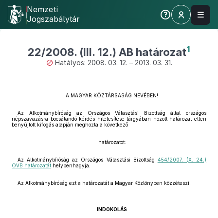
Nemzeti
Jogszabálytár
1
22/2008. (III. 12.) AB határozat
Hatályos: 2008. 03. 12. – 2013. 03. 31.
A MAGYAR KÖZTÁRSASÁG NEVÉBEN!
Az Alkotmánybíróság az Országos Választási Bizottság által országos
népszavazásra bocsátandó kérdés hitelesítése tárgyában hozott határozat ellen
benyújtott kifogás alapján meghozta a következő
határozatot:
Az Alkotmánybíróság az Országos Választási Bizottság
454/2007. (X. 24.)
OVB határozatát
helybenhagyja.
Az Alkotmánybíróság ezt a határozatát a Magyar Közlönyben közzéteszi.
INDOKOLÁS