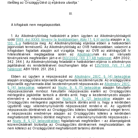
illetőleg az Országgyűlést új eljárásra utasítja.”
III.
A kifogások nem megalapozottak.
1. Az Alkotmánybíróság hatáskörét a jelen ügyben az Alkotmánybíróságról
szóló
1989. évi XXXII. törvény (a továbbiakban: Abtv.) 1. §
h)
pontja
alapján a
Ve.
130. §-a
határozza meg. Az Alkotmánybíróság eljárása ebben a hatáskörben
jogorvoslati természetű. Az Alkotmánybíróság az OVB határozatában, valamint a
kifogásban foglaltak alapján azt vizsgálja, hogy az OVB az aláírásgyűjtő ív
hitelesítésének megtagadása során az
Alkotmány
nak és az irányadó
törvényeknek megfelelően járt-e el [
63/2002. (XII. 3.) AB határozat
, ABH 2002,
342, 344.]. Az Alkotmánybíróság feladatát e hatáskörben eljárva is alkotmányos
jogállásával és rendeltetésével összhangban látja el [
25/1999. (VII. 7.) AB
határozat
, ABH 1999, 251, 256.].
Ebben az ügyben a népszavazást az
Alkotmány 28/C. § (4) bekezdése
alapján országgyűlési képviselők egyharmada kezdeményezte. Az országgyűlési
képviselők egyharmada által kezdeményezett népszavazás az
Alkotmány 28/C.
§ (4) bekezdése
, valamint az
Nsztv. 9. § (1) bekezdése
alapján fakultatív
népszavazásnak minősül. Fakultatív népszavazás esetén az Országgyűlés
mérlegelési jogkörébe tartozik a döntés arról, hogy a kezdeményezés alapján
elrendeli-e a népszavazást, az
Nsztv. 14. § (2) bekezdése
alapján az
Országgyűlés mérlegelési jogkörébe tartozik döntés arról is, hogy a kérdésben
ügydöntő vagy véleménynyilvánító népszavazást rendel-e el. Az ügydöntő
népszavazás döntésének az Országgyűlés köteles haladéktalanul eleget tenni,
a népszavazás eredménye alapján az Országgyűlés köteles a kérdésben
meghatározott tartalmú döntést meghozni. A véleménynyilvánító népszavazás –
az
Nsztv. 8. § (2) bekezdésében
foglaltaknak megfelelően – az állampolgárok
közreműködését biztosítja az Országgyűlés döntéseinek meghozatalában, de
nem kötelezi az Országgyűlést meghatározott tartalmú döntésre.