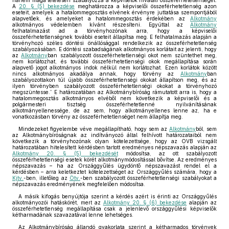
hanem maga tételesen szabályozza a képviselők hivatali összeférhetetlenségét.
A
20. § (5) bekezdése
meghatározza a képviselői összeférhetetlenség azon
eseteit, amelyek a hatalommegosztás elvének érvényre juttatása szempontjából
alapvetőek, és amelyeket a hatalommegosztás érdekében az
Alkotmány
alkotmányos védelemben kívánt részesíteni. Egyúttal az
Alkotmány
felhatalmazást ad a törvényhozónak arra, hogy a képviselői
összeférhetetlenségnek további eseteit állapítsa meg. E felhatalmazás alapján a
törvényhozó széles döntési önállósággal rendelkezik az összeférhetetlenség
szabályozásában. E döntési szabadságának alkotmányos korlátait az jelenti, hogy
az
Alkotmány
ban szabályozott összeférhetetlenségi okot nem szüntethet meg,
nem korlátozhat, és további összeférhetetlenségi okok megállapítása során
alapvető jogot alkotmányos indok nélkül nem korlátozhat. Ezen korlátok között
nincs alkotmányos akadálya annak, hogy törvény az
Alkotmány
ban
szabályozottakon túl újabb összeférhetetlenségi okokat állapítson meg, és az
ilyen törvényben szabályozott összeférhetetlenségi okokat a törvényhozó
megszüntesse.” E határozatában az Alkotmánybíróság rámutatott arra is, hogy a
hatalommegosztás alkotmányos elvéből nem következik a képviselői és a
polgármesteri tisztség összeférhetetlenné nyilvánításának
alkotmányellenessége, de az sem, hogy alkotmányellenes lenne az, ha e
vonatkozásban törvény az összeférhetetlenséget nem állapítja meg.
Mindezeket figyelembe véve megállapítható, hogy sem az
Alkotmány
ból, sem
az Alkotmánybíróságnak az indítványozó által felhívott határozataiból nem
következik a törvényhozónak olyan kötelezettsége, hogy az OVB vizsgált
határozatában hitelesített kérdésben tartott eredményes népszavazás alapján az
Alkotmány 20. § (5) bekezdését
módosítsa, az ott szabályozott
összeférhetetlenségi esetek körét alkotmánymódosítással bővítse. Az eredményes
népszavazás – ha az Országgyűlés ügydöntő népszavazást rendel el a
kérdésben – arra keletkeztet kötelezettséget az Országgyűlés számára, hogy a
Kjtv.
-ben, illetőleg az
Ötv.
-ben szabályozott összeférhetetlenségi szabályokat a
népszavazás eredményének megfelelően módosítsa.
A másik kifogás benyújtója szerint a kérdés azért is érinti az Országgyűlés
alkotmányozói hatáskörét, mert az
Alkotmány 20. § (6) bekezdése
alapján az
összeférhetetlenség megállapítása csak a jelenlevő országgyűlési képviselők
kétharmadának szavazatával lenne lehetséges.
Az Alkotmánybíróság állandó gyakorlata szerint a kétharmados törvények