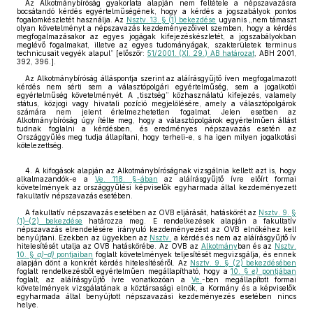
Az Alkotmánybíróság gyakorlata alapján nem feltétele a népszavazásra
bocsátandó kérdés egyértelműségének, hogy a kérdés a jogszabályok pontos
fogalomkészletét használja. Az
Nsztv. 13. § (1) bekezdése
ugyanis „nem támaszt
olyan követelményt a népszavazás kezdeményezőivel szemben, hogy a kérdés
megfogalmazásakor az egyes jogágak kifejezéskészletét, a jogszabályokban
meglévő fogalmakat, illetve az egyes tudományágak, szakterületek terminus
technicusait vegyék alapul” [először:
51/2001. (XI. 29.) AB határozat
, ABH 2001,
392, 396.].
Az Alkotmánybíróság álláspontja szerint az aláírásgyűjtő íven megfogalmazott
kérdés nem sérti sem a választópolgári egyértelműség, sem a jogalkotói
egyértelműség követelményét. A „tisztség” közhasználatú kifejezés, valamely
státus, közjogi vagy hivatali pozíció megjelölésére, amely a választópolgárok
számára nem jelent értelmezhetetlen fogalmat. Jelen esetben az
Alkotmánybíróság úgy ítélte meg, hogy a választópolgárok egyértelműen állást
tudnak foglalni a kérdésben, és eredményes népszavazás esetén az
Országgyűlés meg tudja állapítani, hogy terheli-e, s ha igen milyen jogalkotási
kötelezettség.
4. A kifogások alapján az Alkotmánybíróságnak vizsgálnia kellett azt is, hogy
alkalmazandók-e a
Ve. 118. §-ában
az aláírásgyűjtő ívre előírt formai
követelmények az országgyűlési képviselők egyharmada által kezdeményezett
fakultatív népszavazás esetében.
A fakultatív népszavazás esetében az OVB eljárását, hatáskörét az
Nsztv. 9. §
(1)–(2) bekezdése
határozza meg. E rendelkezések alapján a fakultatív
népszavazás elrendelésére irányuló kezdeményezést az OVB elnökéhez kell
benyújtani. Ezekben az ügyekben az
Nsztv.
a kérdés és nem az aláírásgyűjtő ív
hitelesítését utalja az OVB hatáskörébe. Az OVB az
Alkotmány
ban és az
Nsztv.
10. §
a)–d)
pontjaiban
foglalt követelmények teljesítését megvizsgálja, és ennek
alapján dönt a konkrét kérdés hitelesítéséről. Az
Nsztv. 9. § (2) bekezdésében
foglalt rendelkezésből egyértelműen megállapítható, hogy a
10. §
e)
pontjában
foglalt, az aláírásgyűjtő ívre vonatkozóan a
Ve.
-ben megállapított formai
követelmények vizsgálatának a köztársasági elnök, a Kormány és a képviselők
egyharmada által benyújtott népszavazási kezdeményezés esetében nincs
helye.