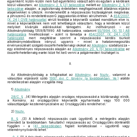
egyenként, külön-külön nem tud egyértelmű választ adni és egyben a kérdések
közül választani, az
Alkotmány 2. § (2) bekezdése
mellett az
Alkotmány 2. § (1)
bekezdése
alapján, a jogbiztonság érdekében megfogalmazott általános eljárási
alapelvekkel is ütközik: mindenekelőtt a népszavazás tisztaságának megóvása,
a jóhiszemű és rendeltetésszerű joggyakorlás értékei sérülhetnek.” A
454/2007.
(X. 24.) OVB határozattal
sérült továbbá a képviselői szabad mandátum elve is,
mivel a képviselőknek nem volt lehetőségük választani, hogy a kérdések közül
melyiket kívánják aláírásukkal támogatni. Az indítványozó – az
Alkotmánybíróság 1359/B/1990. AB határozatára, valamint
55/1994. (XI. 10.) AB
határozatára
hivatkozással – azért is támadja a
454/2007. (X. 24.) OVB
határozatot
, mert megítélése szerint a népszavazási kérdés burkolt
alkotmánymódosításra irányul, ugyanis – mivel a hatalommegosztás
érvényesülését szolgáló összeférhetetlenségi okokat az
Alkotmány
szabályozza –
egy eredményes népszavazás alapján az
Alkotmány 20. § (5) bekezdésébe
az
összeférhetetlenség esetei közé fel kell venni a polgármesteri tisztséget is.
II.
Az Alkotmánybíróság a kifogásokat az
Alkotmány
, az
Nsztv.
, valamint a
választási eljárásról szóló
1997. évi C. törvény (a továbbiakban: Ve.)
alábbi
rendelkezései alapján vizsgálta meg:
1)
Alkotmány
28/C. §
„(4) Mérlegelés alapján országos népszavazást a köztársasági elnök,
a Kormány, az országgyűlési képviselők egyharmada vagy 100 000
választópolgár kezdeményezésére az Országgyűlés rendelhet el.”
2)
Nsztv.
8. §
„(3) A kötelező népszavazás csak ügydöntő, a mérlegelés alapján
elrendelt (a továbbiakban: fakultatív) népszavazás az Országgyűlés döntésétől
függően – a
(4) bekezdésben
foglalt korlátozással – ügydöntő vagy
véleménynyilvánító lehet.”