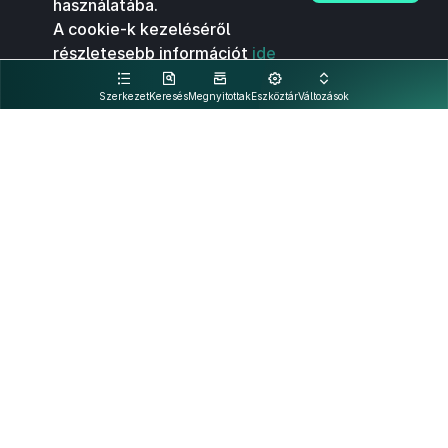
használatába.
A cookie-k kezeléséről
részletesebb információt
ide
kattintva olvashat.
Szerkezet
Keresés
Megnyitottak
Eszköztár
Változások
Kapcsolat
Felhasználási feltételek
PDF
Akadálymentesítési nyilatkozat