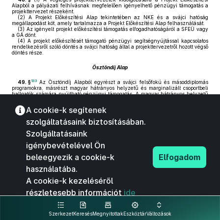
Alapból a pályázati felhívásnak megfelelően igényelhető pénzügyi támogatás a
projekttervezet részeként.
(2)
A Projekt Előkészítési Alap tekintetében az NKE és a svájci hatóság
megállapodást köt, amely tartalmazza a Projekt Előkészítési Alap felhasználását.
(3)
Az igényelt projekt előkészítési támogatás elfogadhatóságáról a SFEÜ vagy
a GÁ dönt.
(4)
A projekt előkészítését támogató pénzügyi segítségnyújtással kapcsolatos
rendelkezésről szóló döntés a svájci hatóság által a projekttervezetről hozott végső
döntés része.
Ösztöndíj Alap
133
49. §
Az Ösztöndíj Alapból egyrészt a svájci felsőfokú és másoddiplomás
programokra, másrészt magyar hátrányos helyzetű és marginalizált csoportbeli
hallgatók számára nyújtható pénzügyi támogatás. A magyar hátrányos helyzetű
és marginalizált csoportbeli hallgatók számára nyújtható pénzügyi támogatás
lebonyolítására a Pályázati Alapra vonatkozó eljárásrend a meghatározó.
A cookie-k segítenek
szolgáltatásaink biztosításában.
Technikai Segítségnyújtási Alap
Szolgáltatásaink
50. §
(1)
A Technikai Segítségnyújtási Alapból a Svájci–Magyar
Együttműködési Program lebonyolításában részt vevő, a Keretmegállapodásban
igénybevételével Ön
meghatározott hazai intézmények a Svájci–Magyar Együttműködési Program
végrehajtása, monitorozása és ellenőrzése során felmerülő, a Keretmegállapodás
beleegyezik a cookie-k
Elfogadom
3. számú mellékletében
rögzített kategóriákba tartozó tevékenységekkel
kapcsolatos járulékos költségeiket fedezhetik.
használatába.
(2)
A Technikai Segítségnyújtási Alapról az NKE és a SFEÜ vagy a GÁ
megállapodást köt.
A cookie-k kezeléséről
51. §
(1)
A technikai segítségnyújtási keretre történő pályázást a
részletesebb információt
ide
lebonyolításban részt vevő intézmények összehangolják. A technikai
segítségnyújtásként elszámolható kiadások az
52. § (1) bekezdése
szerinti
kattintva olvashat.
költségvetési előirányzat terhére teljesíthetők.
(2)
A technikai segítségnyújtásra vonatkozóan az NKE a fizetési
Szerkezet
Keresés
Megnyitottak
Eszköztár
Változások
kötelezettséget a szállító részére is teljesítheti központi költségvetési forrásból.