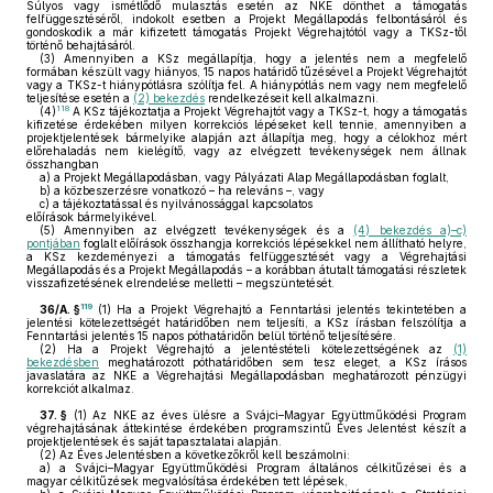
Súlyos vagy ismétlődő mulasztás esetén az NKE dönthet a támogatás
felfüggesztéséről, indokolt esetben a Projekt Megállapodás felbontásáról és
gondoskodik a már kifizetett támogatás Projekt Végrehajtótól vagy a TKSz-től
történő behajtásáról.
(3)
Amennyiben a KSz megállapítja, hogy a jelentés nem a megfelelő
formában készült vagy hiányos, 15 napos határidő tűzésével a Projekt Végrehajtót
vagy a TKSz-t hiánypótlásra szólítja fel. A hiánypótlás nem vagy nem megfelelő
teljesítése esetén a
(2) bekezdés
rendelkezéseit kell alkalmazni.
118
(4)
A KSz tájékoztatja a Projekt Végrehajtót vagy a TKSz-t, hogy a támogatás
kifizetése érdekében milyen korrekciós lépéseket kell tennie, amennyiben a
projektjelentések bármelyike alapján azt állapítja meg, hogy a célokhoz mért
előrehaladás nem kielégítő, vagy az elvégzett tevékenységek nem állnak
összhangban
a)
a Projekt Megállapodásban, vagy Pályázati Alap Megállapodásban foglalt,
b)
a közbeszerzésre vonatkozó – ha releváns –, vagy
c)
a tájékoztatással és nyilvánossággal kapcsolatos
előírások bármelyikével.
(5)
Amennyiben az elvégzett tevékenységek és a
(4) bekezdés a)–c)
pontjában
foglalt előírások összhangja korrekciós lépésekkel nem állítható helyre,
a KSz kezdeményezi a támogatás felfüggesztését vagy a Végrehajtási
Megállapodás és a Projekt Megállapodás – a korábban átutalt támogatási részletek
visszafizetésének elrendelése melletti – megszüntetését.
119
36/A. §
(1)
Ha a Projekt Végrehajtó a Fenntartási jelentés tekintetében a
jelentési kötelezettségét határidőben nem teljesíti, a KSz írásban felszólítja a
Fenntartási jelentés 15 napos póthatáridőn belül történő teljesítésére.
(2)
Ha a Projekt Végrehajtó a jelentéstételi kötelezettségének az
(1)
bekezdésben
meghatározott póthatáridőben sem tesz eleget, a KSz írásos
javaslatára az NKE a Végrehajtási Megállapodásban meghatározott pénzügyi
korrekciót alkalmaz.
37. §
(1)
Az NKE az éves ülésre a Svájci–Magyar Együttműködési Program
végrehajtásának áttekintése érdekében programszintű Éves Jelentést készít a
projektjelentések és saját tapasztalatai alapján.
(2)
Az Éves Jelentésben a következőkről kell beszámolni:
a)
a Svájci–Magyar Együttműködési Program általános célkitűzései és a
magyar célkitűzések megvalósítása érdekében tett lépések,