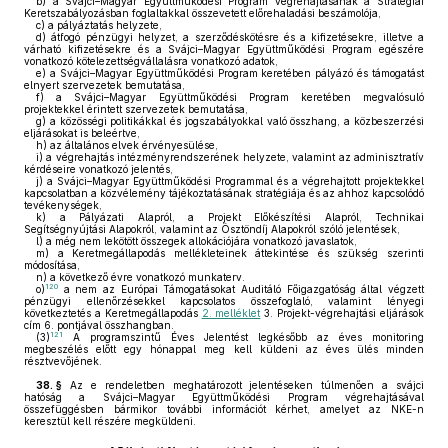
b)
a Svájci–Magyar Együttműködési Program végrehajtásának a Stratégiai
Keretszabályozásban foglaltakkal összevetett előrehaladási beszámolója,
c)
a pályáztatás helyzete,
d)
átfogó pénzügyi helyzet, a szerződéskötésre és a kifizetésekre, illetve a
várható kifizetésekre és a Svájci–Magyar Együttműködési Program egészére
vonatkozó kötelezettségvállalásra vonatkozó adatok,
e)
a Svájci–Magyar Együttműködési Program keretében pályázó és támogatást
elnyert szervezetek bemutatása,
f)
a Svájci–Magyar Együttműködési Program keretében megvalósuló
projektekkel érintett szervezetek bemutatása,
g)
a közösségi politikákkal és jogszabályokkal való összhang, a közbeszerzési
eljárásokat is beleértve,
h)
az általános elvek érvényesülése,
i)
a végrehajtás intézményrendszerének helyzete, valamint az adminisztratív
kérdéseire vonatkozó jelentés,
j)
a Svájci–Magyar Együttműködési Programmal és a végrehajtott projektekkel
kapcsolatban a közvélemény tájékoztatásának stratégiája és az ahhoz kapcsolódó
tevékenységek,
k)
a Pályázati Alapról, a Projekt Előkészítési Alapról, Technikai
Segítségnyújtási Alapokról, valamint az Ösztöndíj Alapokról szóló jelentések,
l)
a még nem lekötött összegek allokációjára vonatkozó javaslatok,
m)
a Keretmegállapodás mellékleteinek áttekintése és szükség szerinti
módosítása,
n)
a következő évre vonatkozó munkaterv.
120
o)
a nem az Európai Támogatásokat Auditáló Főigazgatóság által végzett
pénzügyi ellenőrzésekkel kapcsolatos összefoglaló, valamint lényegi
következtetés a Keretmegállapodás
2. melléklet
3. Projekt-végrehajtási eljárások
cím 6. pontjával összhangban.
121
(3)
A programszintű Éves Jelentést legkésőbb az éves monitoring
megbeszélés előtt egy hónappal meg kell küldeni az éves ülés minden
résztvevőjének.
38. §
Az e rendeletben meghatározott jelentéseken túlmenően a svájci
hatóság a Svájci–Magyar Együttműködési Program végrehajtásával
összefüggésben bármikor további információt kérhet, amelyet az NKE-n
keresztül kell részére megküldeni.