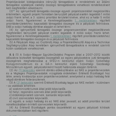
Projektjavaslat kidolgozására irányuló támogatásra e rendeletnek az állami
támogatási szabályok csekély összegű támogatásokra vonatkozó rendelkezéseit
kell megfelelően alkalmazni.
60
(3)
Az igényelhető támogatás összege egyedi projektszemlélet megközelítés
értelmében, egyedi projekt formában benyújtott pályázat esetén legalább 1 millió
svájci frank lehet, a 3. számú prioritási területet kivéve, ahol ez a határ 5 millió
svájci frank, figyelemmel a Keretmegállapodás
1. mellékletében
rögzített
prioritásterületekhez kapcsolódó támogatási összegre és a pályázati felhívásra.
Ettől a svájci hatóság döntése alapján el lehet térni.
(4)
Az igényelhető támogatás összege programszemlélet megközelítésnek
megfelelően benyújtott pályázat esetén legalább 4 millió svájci frank lehet,
figyelemmel a Keretmegállapodás
1. mellékletében
rögzített prioritásterületekhez
kapcsolódó támogatási összegre és a pályázati felhívásra.
(5)
A Pályázati Alap, az Ösztöndíj Alap, a Projektelőkészítő Alap és a Technikai
Segítségnyújtási Alap keretében igényelhető támogatásokra e rendelet szerinti
külön szabályok vonatkoznak.
8. §
(1)
A Svájci–Magyar Együttműködési Program által a 2007–2012 közötti
időszakra biztosított támogatás összegéből az egyes pályázatokra jutó támogatás
összegének meghatározása a SFEÜ-n keresztül eljáró Svájci Szövetségi
Külügyminisztérium és a GÁ-n keresztül eljáró Szövetségi Gazdasági
Minisztérium egyedi, pályázatonként hozott határozata alapján történik.
(2)
Az
(1) bekezdés
szerinti döntés előkészítésére az NKE a projekttervezetek
és a Végleges Projektjavaslatok vizsgálata érdekében Értékelő Bizottságot hoz
létre, amely kiválasztja azon projekttervezeteket, amelyeket a svájci hatóság felé
végső döntésre felterjesztenek.
(3)
A
(2) bekezdés
szerinti Értékelő Bizottság tagjai az NKE mellett – különösen
– az alábbiak lehetnek:
a)
szakminisztériumok által jelölt képviselők,
b)
helyi, regionális szervek által jelölt képviselők,
c)
érdekképviseleti szervek, kamarák képviselői,
d)
civil szervezetek képviselői,
e)
egyéb, a svájci hatóság és az NKE által javasolt, az adott prioritási terület
vonatkozásában érintett szervezetek képviselői.
(4)
Az Értékelő Bizottságok pontos összetételét az egyes pályázati kiírások
dokumentációjában kell rögzíteni.