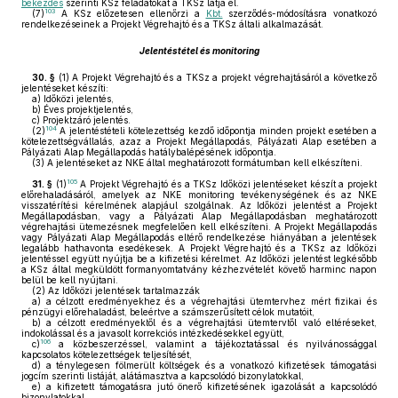
bekezdés
szerinti KSz feladatokat a TKSz látja el.
103
(7)
A KSz előzetesen ellenőrzi a
Kbt.
szerződés-módosításra vonatkozó
rendelkezéseinek a Projekt Végrehajtó és a TKSz általi alkalmazását.
Jelentéstétel és monitoring
30. §
(1)
A Projekt Végrehajtó és a TKSz a projekt végrehajtásáról a következő
jelentéseket készíti:
a)
Időközi jelentés,
b)
Éves projektjelentés,
c)
Projektzáró jelentés.
104
(2)
A jelentéstételi kötelezettség kezdő időpontja minden projekt esetében a
kötelezettségvállalás, azaz a Projekt Megállapodás, Pályázati Alap esetében a
Pályázati Alap Megállapodás hatálybalépésének időpontja.
(3)
A jelentéseket az NKE által meghatározott formátumban kell elkészíteni.
105
31. §
(1)
A Projekt Végrehajtó és a TKSz Időközi jelentéseket készít a projekt
előrehaladásáról, amelyek az NKE monitoring tevékenységének és az NKE
visszatérítési kérelmének alapjául szolgálnak. Az Időközi jelentést a Projekt
Megállapodásban, vagy a Pályázati Alap Megállapodásban meghatározott
végrehajtási ütemezésnek megfelelően kell elkészíteni. A Projekt Megállapodás
vagy Pályázati Alap Megállapodás eltérő rendelkezése hiányában a jelentések
legalább hathavonta esedékesek. A Projekt Végrehajtó és a TKSz az Időközi
jelentéssel együtt nyújtja be a kifizetési kérelmet. Az Időközi jelentést legkésőbb
a KSz által megküldött formanyomtatvány kézhezvételét követő harminc napon
belül be kell nyújtani.
(2)
Az Időközi jelentések tartalmazzák
a)
a célzott eredményekhez és a végrehajtási ütemtervhez mért fizikai és
pénzügyi előrehaladást, beleértve a számszerűsített célok mutatóit,
b)
a célzott eredményektől és a végrehajtási ütemtervtől való eltéréseket,
indokolással és a javasolt korrekciós intézkedésekkel együtt,
106
c)
a közbeszerzéssel, valamint a tájékoztatással és nyilvánossággal
kapcsolatos kötelezettségek teljesítését,
d)
a ténylegesen fölmerült költségek és a vonatkozó kifizetések támogatási
jogcím szerinti listáját, alátámasztva a kapcsolódó bizonylatokkal,
e)
a kifizetett támogatásra jutó önerő kifizetésének igazolását a kapcsolódó
bizonylatokkal,