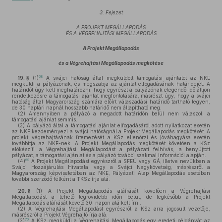
3. Fejezet
A PROJEKT MEGÁLLAPODÁS
ÉS A VÉGREHAJTÁSI MEGÁLLAPODÁS
A Projekt Megállapodás
és a Végrehajtási Megállapodás megkötése
68
19. §
(1)
A svájci hatóság által megküldött támogatási ajánlatot az NKE
megküldi a pályázónak, és megszabja az ajánlat elfogadásának határidejét. A
határidőt úgy kell meghatározni, hogy egyrészt a pályázónak elegendő idő álljon
rendelkezésre a támogatási ajánlat megfontolására, másrészt úgy, hogy a svájci
hatóság által Magyarország számára előírt válaszadási határidő tartható legyen,
de 30 naptári napnál hosszabb határidő nem állapítható meg.
(2)
Amennyiben a pályázó a megadott határidőn belül nem válaszol, a
támogatási ajánlat semmis.
(3)
A pályázó által a támogatási ajánlat elfogadásáról adott nyilatkozat esetén
az NKE kezdeményezi a svájci hatóságnál a Projekt Megállapodás megkötését. A
projekt végrehajtásának ütemezését a KSz ellenőrzi és jóváhagyása esetén
továbbítja az NKE-nek. A Projekt Megállapodás megkötését követően a KSz
előkészíti a Végrehajtási Megállapodást a pályázati felhívás, a benyújtott
pályázat, a támogatási ajánlat és a pályázó további szakmai információi alapján.
69
(4)
A Projekt Megállapodást egyrészről a SFEÜ vagy GÁ, illetve nevükben a
Svájci Hozzájárulás Hivatala, vagy a Svájci Nagykövetség, másrészről a
Magyarország képviseletében az NKE, Pályázati Alap Megállapodás esetében
további szerződő félként a TKSz írja alá.
20. §
(1)
A Projekt Megállapodás aláírását követően a Végrehajtási
Megállapodást a lehető legrövidebb időn belül, de legkésőbb a Projekt
Megállapodás aláírását követő 30. napon alá kell írni.
(2)
A Végrehajtási Megállapodást egyrészről a KSz arra jogosult vezetője,
másrészről a Projekt Végrehajtó írja alá.
70
(3)
A KSz megküldi a Végrehajtási Megállapodás egy eredeti példányát az