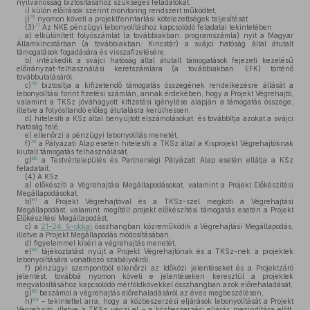
nyilvánosság biztosításához szükséges feladatokat,
i)
külön előírások szerint monitoring rendszert működtet,
76
j)
nyomon követi a projektfenntartási kötelezettségek teljesítését.
77
(3)
Az NKE pénzügyi lebonyolításhoz kapcsolódó feladatai tekintetében
a)
elkülönített folyószámlát (a továbbiakban: programszámla) nyit a Magyar
Államkincstárban (a továbbiakban: Kincstár) a svájci hatóság által átutalt
támogatások fogadására és visszafizetésére,
b)
intézkedik a svájci hatóság által átutalt támogatások fejezeti kezelésű
előirányzat-felhasználási keretszámlára (a továbbiakban: EFK) történő
továbbutalásáról,
78
c)
biztosítja a kifizetendő támogatás összegének rendelkezésre állását a
lebonyolítási forint fizetési számlán, annak érdekében, hogy a Projekt Végrehajtó,
valamint a TKSz jóváhagyott kifizetési igénylése alapján a támogatás összege,
illetve a folyósítandó előleg átutalásra kerülhessen,
d)
hitelesíti a KSz által benyújtott elszámolásokat, és továbbítja azokat a svájci
hatóság felé,
e)
ellenőrzi a pénzügyi lebonyolítás menetét,
79
f)
a Pályázati Alap esetén hitelesíti a TKSz által a Kisprojekt Végrehajtóknak
kiutalt támogatás felhasználását,
80
g)
a Testvértelepülés és Partnerségi Pályázati Alap esetén ellátja a KSz
feladatait.
(4)
A KSz
a)
előkészíti a Végrehajtási Megállapodásokat, valamint a Projekt Előkészítési
Megállapodásokat,
81
b)
a Projekt Végrehajtóval és a TKSz-szel megköti a Végrehajtási
Megállapodást, valamint megítélt projekt előkészítési támogatás esetén a Projekt
Előkészítési Megállapodást,
c)
a
21–24. §-okkal
összhangban közreműködik a Végrehajtási Megállapodás,
illetve a Projekt Megállapodás módosításában,
d)
figyelemmel kíséri a végrehajtás menetét,
82
e)
tájékoztatást nyújt a Projekt Végrehajtónak és a TKSz-nek a projektek
lebonyolítására vonatkozó szabályokról,
f)
pénzügyi szempontból ellenőrzi az Időközi jelentéseket és a Projektzáró
jelentést, továbbá nyomon követi e jelentéseken keresztül a projektek
megvalósításához kapcsolódó mérföldkövekkel összhangban azok előrehaladását,
83
g)
beszámol a végrehajtás előrehaladásáról az éves megbeszélésen,
84
h)
– tekintettel arra, hogy a közbeszerzési eljárások lebonyolítását a Projekt
Végrehajtó, illetve a TKSz végzi el – a közbeszerzési eljárás megindítása előtt,