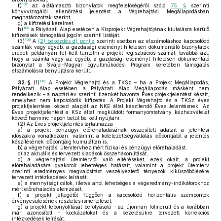
107
f)
az alátámasztó bizonylatok megfelelőségéről szóló,
75. §
szerinti
könyvvizsgálói ellenőrzési jelentést a Végrehajtási Megállapodásban
meghatározottak szerint,
g)
a kifizetési kérelmet.
108
h)
a Pályázati Alap esetében a Kisprojekt Végrehajtójának kiutalásra kerülő
kifizetések támogatási jogcím szerinti listáját.
109
(3)
A
(2) bekezdés d) pontja
szerinti esetben az elszámoláshoz kapcsolódó
számlák vagy egyéb, a gazdasági eseményt hitelesen dokumentáló bizonylatok
eredeti példányán fel kell tüntetni a projekt regisztrációs számát, továbbá azt,
hogy a számla vagy az egyéb, a gazdasági eseményt hitelesen dokumentáló
bizonylat a Svájci–Magyar Együttműködési Program keretében támogatás
elszámolásra benyújtásra került.
110
32. §
(1)
A Projekt Végrehajtó és a TKSz – ha a Projekt Megállapodás,
Pályázati Alap esetében a Pályázati Alap Megállapodás másként nem
rendelkezik – a naptári év szerinti tizenkét havonta Éves projektjelentést készít,
amelyhez nem kapcsolódik kifizetés. A Projekt Végrehajtó és a TKSz éves
projektjelentése képezi alapját az NKE által készítendő Éves Jelentésnek. Az
Éves projektjelentést a KSz által megküldött formanyomtatvány kézhezvételét
követő harminc napon belül be kell nyújtani.
(2)
Az Éves projektjelentés tartalmazza
a)
a projekt pénzügyi előrehaladásának összesített adatait a jelentési
időszakra vonatkozóan, valamint a kötelezettségvállalás időpontjától a jelentés
készítésének időpontjáig kumuláltan is,
b)
a végrehajtási ütemtervhez mért fizikai és pénzügyi előrehaladást,
c)
az aktuális és tervezett kiadások összehasonlítását,
d)
a végrehajtási ütemtervtől való eltéréseket, ezek okait, a projekt
előrehaladására gyakorolt lehetséges hatásait, valamint a projekt ütemterv
szerinti eredményes megvalósítást veszélyeztető tényezők kiküszöbölésére
tervezett intézkedések leírását,
e)
a mennyiségi célok, illetve ahol lehetséges a végeredmény-indikátorokhoz
mért előrehaladás elemzését,
f)
a projekt jellegétől függően a kapcsolódó horizontális szempontok
érvényesülésének részletes ismertetését,
g)
a projekt lebonyolítását befolyásoló – az újonnan fölmerült és a korábban
már azonosított – kockázatokat és a kezelésükre tervezett korrekciós
intézkedések leírását.