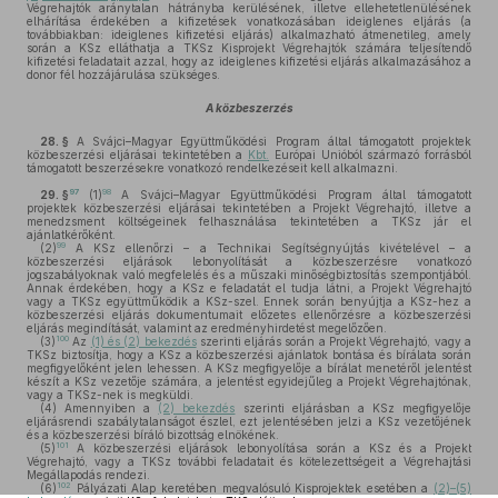
Végrehajtók aránytalan hátrányba kerülésének, illetve ellehetetlenülésének
elhárítása érdekében a kifizetések vonatkozásában ideiglenes eljárás (a
továbbiakban: ideiglenes kifizetési eljárás) alkalmazható átmenetileg, amely
során a KSz elláthatja a TKSz Kisprojekt Végrehajtók számára teljesítendő
kifizetési feladatait azzal, hogy az ideiglenes kifizetési eljárás alkalmazásához a
donor fél hozzájárulása szükséges.
A közbeszerzés
28. §
A Svájci–Magyar Együttműködési Program által támogatott projektek
közbeszerzési eljárásai tekintetében a
Kbt.
Európai Unióból származó forrásból
támogatott beszerzésekre vonatkozó rendelkezéseit kell alkalmazni.
97
98
29. §
(1)
A Svájci–Magyar Együttműködési Program által támogatott
projektek közbeszerzési eljárásai tekintetében a Projekt Végrehajtó, illetve a
menedzsment költségeinek felhasználása tekintetében a TKSz jár el
ajánlatkérőként.
99
(2)
A KSz ellenőrzi – a Technikai Segítségnyújtás kivételével – a
közbeszerzési eljárások lebonyolítását a közbeszerzésre vonatkozó
jogszabályoknak való megfelelés és a műszaki minőségbiztosítás szempontjából.
Annak érdekében, hogy a KSz e feladatát el tudja látni, a Projekt Végrehajtó
vagy a TKSz együttműködik a KSz-szel. Ennek során benyújtja a KSz-hez a
közbeszerzési eljárás dokumentumait előzetes ellenőrzésre a közbeszerzési
eljárás megindítását, valamint az eredményhirdetést megelőzően.
100
(3)
Az
(1) és (2) bekezdés
szerinti eljárás során a Projekt Végrehajtó, vagy a
TKSz biztosítja, hogy a KSz a közbeszerzési ajánlatok bontása és bírálata során
megfigyelőként jelen lehessen. A KSz megfigyelője a bírálat menetéről jelentést
készít a KSz vezetője számára, a jelentést egyidejűleg a Projekt Végrehajtónak,
vagy a TKSz-nek is megküldi.
(4)
Amennyiben a
(2) bekezdés
szerinti eljárásban a KSz megfigyelője
eljárásrendi szabálytalanságot észlel, ezt jelentésében jelzi a KSz vezetőjének
és a közbeszerzési bíráló bizottság elnökének.
101
(5)
A közbeszerzési eljárások lebonyolítása során a KSz és a Projekt
Végrehajtó, vagy a TKSz további feladatait és kötelezettségeit a Végrehajtási
Megállapodás rendezi.
102
(6)
Pályázati Alap keretében megvalósuló Kisprojektek esetében a
(2)–(5)