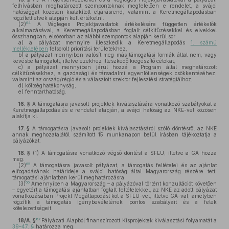
felhívásban meghatározott szempontoknak megfelelően e rendelet, a svájci
hatósággal közösen kialakított eljárásrend, valamint a Keretmegállapodásban
rögzített elvek alapján kell értékelni.
64
(2)
A Végleges Projektjavaslatok értékelésére független értékelők
alkalmazásával, a Keretmegállapodásban foglalt célkitűzésekkel és elvekkel
összhangban, elsősorban az alábbi szempontok alapján kerül sor:
a)
a pályázat mennyire illeszkedik a Keretmegállapodás
1. számú
mellékletében
felsorolt prioritási területekhez,
b)
a pályázat mennyiben valósít meg más támogatási formák által nem, vagy
kevésbé támogatott, illetve ezekhez illeszkedő kiegészítő célokat,
c)
a pályázat mennyiben járul hozzá a Program által meghatározott
célkitűzésekhez, a gazdasági és társadalmi egyenlőtlenségek csökkentéséhez,
valamint az ország/régió és a választott szektor fejlesztési stratégiáihoz,
d)
költséghatékonyság,
e)
fenntarthatóság.
16. §
A támogatásra javasolt projektek kiválasztására vonatkozó szabályokat a
Keretmegállapodás és e rendelet alapján, a svájci hatóság az NKE-vel közösen
alakítja ki.
17. §
A támogatásra javasolt projektek kiválasztásáról szóló döntésről az NKE
annak meghozatalától számított 15 munkanapon belül írásban tájékoztatja a
pályázókat.
18. §
(1)
A támogatásra vonatkozó végső döntést a SFEÜ, illetve a GÁ hozza
meg.
65
(2)
A támogatásra javasolt pályázat, a támogatás feltételei és az ajánlat
elfogadásának határideje a svájci hatóság által Magyarország részére tett,
támogatási ajánlatban kerül meghatározásra.
66
(3)
Amennyiben a Magyarország – a pályázóval történt konzultációt követően
– egyetért a támogatási ajánlatban foglalt feltételekkel, az NKE az adott pályázat
vonatkozásában Projekt Megállapodást köt a SFEÜ-vel, illetve GÁ-val, amelyben
rögzítik a támogatás igénybevételének pontos szabályait és a felek
kötelezettségeit.
67
18/A. §
Pályázati Alapból finanszírozott Kisprojektek kiválasztási folyamatát a
39–47. §
határozza meg.