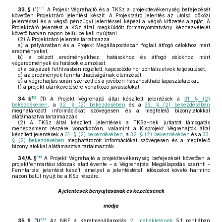
111
33. §
(1)
A Projekt Végrehajtó és a TKSz a projekttevékenység befejezését
követően Projektzáró jelentést készít. A Projektzáró jelentés az utolsó Időközi
jelentéssel és a végső pénzügyi jelentéssel képezi a végső kifizetés alapját. A
Projektzáró jelentést a KSz által megküldött formanyomtatvány kézhezvételét
követő hatvan napon belül be kell nyújtani.
(2)
A Projektzáró jelentés tartalmazza
a)
a pályázatban és a Projekt Megállapodásban foglalt átfogó célokhoz mért
eredményeket,
b)
a célzott eredményekhez, hatásokhoz és átfogó célokhoz mért
végeredmények és hatások elemzését,
c)
a pályázati felhívásban rögzített, kapcsolódó horizontális elvek teljesülését,
d)
az eredmények fenntarthatóságának elemzését,
e)
a végrehajtás során szerzett és a jövőben hasznosítható tapasztalatokat,
f)
a projekt utánkövetésére vonatkozó javaslatokat.
112
34. §
(1)
A Projekt Végrehajtó által készített jelentések a
31. § (2)
bekezdésében
, a
32. § (2) bekezdésében
és a
33. § (2) bekezdésében
meghatározott információkat szövegesen és a megfelelő bizonylatokkal
alátámasztva tartalmazzák.
(2)
A TKSz által készített jelentések a TKSz-nek juttatott támogatás
menedzsment részére vonatkozóan, valamint a Kisprojekt Végrehajtók által
készített jelentések a
31. § (2) bekezdésében
, a
32. § (2) bekezdésében
és a
33.
§ (2) bekezdésében
meghatározott információkat szövegesen és a megfelelő
bizonylatokkal alátámasztva tartalmazzák.
113
34/A. §
A Projekt Végrehajtó a projekttevékenység befejezését követően a
projektfenntartási időszak alatt évente – a Végrehajtási Megállapodás szerinti –
Fenntartási jelentést készít, amelyet a jelentéstételi időszakot követő harminc
napon belül nyújt be a KSz részére.
A jelentések benyújtásának és kezelésének
módja
114
35. §
(1)
Az NKE a Keretmegállapodás
2. mellékletének
5.1 pontjában