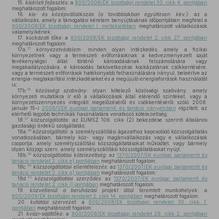
15.
kísérleti fejlesztés:
a
800/2008/EK bizottsági rendelet 30. cikk 4. pontjában
meghatározott fogalom;
16.
kis- és középvállalkozás (a továbbiakban együttesen:
kkv.):
az a
vállalkozás, amely a támogatási kérelem benyújtásának időpontjában megfelel a
800/2008/EK bizottsági rendelet I. mellékletében
meghatározott vállalkozások
valamelyikének;
17.
kockázati tőke:
a
800/2008/EK bizottsági rendelet 2. cikk 27. pontjában
meghatározott fogalom;
35
17a.
környezetvédelem:
minden olyan intézkedés, amely a fizikai
környezetnek vagy a természeti erőforrásoknak a kedvezményezett saját
tevékenységei által történő károsodásának felszámolására vagy
megakadályozására, e károsodás bekövetkezése kockázatának csökkentésére,
vagy a természeti erőforrások hatékonyabb felhasználására irányul, beleértve az
energia-megtakarítási intézkedéseket és a megújuló energiaforrások használatát
is;
36
17b.
közösségi szabvány:
olyan kötelező közösségi szabvány, amely
környezeti mutatókra ír elő a vállalkozások által elérendő szinteket, vagy a
környezetszennyezés integrált megelőzéséről és csökkentéséről szóló 2008.
január 15-i
2008/1/EK európai parlamenti és tanácsi irányelvben
rögzített, az
elérhető legjobb technikák használatára vonatkozó kötelezettség;
37
18.
közszolgáltatás:
az EUMSZ 106. cikk (2) bekezdése szerinti általános
gazdasági érdekű szolgáltatás;
38
18a.
közszolgáltató:
a személyszállítási ágazathoz kapcsolódó közszolgáltatás
vonatkozásában, bármely köz- vagy magánvállalkozás vagy e vállalkozások
csoportja, amely személyszállítási közszolgáltatásokat működtet, vagy bármely
olyan közjogi szerv, amely személyszállítási közszolgáltatásokat nyújt;
39
18b.
közszolgáltatási kötelezettség:
az
1370/2007/EK európai parlamenti és
tanácsi rendelet 2. cikk e) pontjában
meghatározott fogalom;
40
18c.
közszolgáltatási ellentételezés:
az
1370/2007/EK európai parlamenti és
tanácsi rendelet 2. cikk g) pontjában
meghatározott fogalom;
41
18d.
közszolgáltatási szerződés:
az
1370/2007/EK európai parlamenti és
tanácsi rendelet 2. cikk i) pontjában
meghatározott fogalom;
19.
közvetlenül a beruházási projekt által teremtett munkahelyek:
a
800/2008/EK bizottsági rendelet 2. cikk 14. pontjában
meghatározott fogalom;
20.
kutatási szervezet:
a
800/2008/EK bizottsági rendelet 30. cikk 1.
pontjában
meghatározott fogalom;
21.
kvázi-sajáttőke:
a
800/2008/EK bizottsági rendelet 28. cikk 2. pontjában