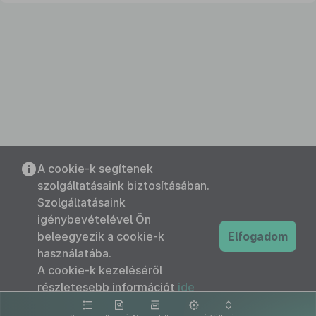
A cookie-k segítenek
szolgáltatásaink biztosításában.
Szolgáltatásaink
igénybevételével Ön
beleegyezik a cookie-k
Elfogadom
használatába.
A cookie-k kezeléséről
részletesebb információt
ide
kattintva olvashat.