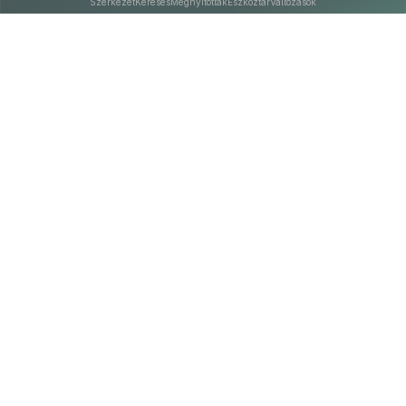
Szerkezet
Keresés
Megnyitottak
Eszköztár
Változások
Kapcsolat
Felhasználási feltételek
PDF
Akadálymentesítési nyilatkozat
Adatkezelési tájékoztató
©
A Nemzeti Jogszabálytárban elérhető szövegek