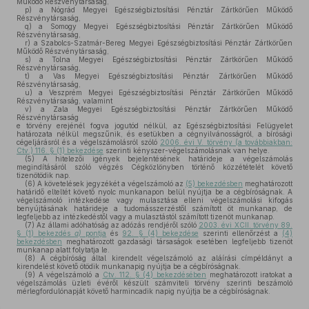
Működő Részvénytársaság,
p)
a Nógrád Megyei Egészségbiztosítási Pénztár Zártkörűen Működő
Részvénytársaság,
q)
a Somogy Megyei Egészségbiztosítási Pénztár Zártkörűen Működő
Részvénytársaság,
r)
a Szabolcs-Szatmár-Bereg Megyei Egészségbiztosítási Pénztár Zártkörűen
Működő Részvénytársaság,
s)
a Tolna Megyei Egészségbiztosítási Pénztár Zártkörűen Működő
Részvénytársaság,
t)
a Vas Megyei Egészségbiztosítási Pénztár Zártkörűen Működő
Részvénytársaság,
u)
a Veszprém Megyei Egészségbiztosítási Pénztár Zártkörűen Működő
Részvénytársaság, valamint
v)
a Zala Megyei Egészségbiztosítási Pénztár Zártkörűen Működő
Részvénytársaság
e törvény erejénél fogva jogutód nélkül, az Egészségbiztosítási Felügyelet
határozata nélkül megszűnik, és esetükben a cégnyilvánosságról, a bírósági
cégeljárásról és a végelszámolásról szóló
2006. évi V. törvény (a továbbiakban:
Ctv.) 116. § (1) bekezdése
szerinti kényszer-végelszámolásnak van helye.
(5)
A hitelezői igények bejelentésének határideje a végelszámolás
megindításáról szóló végzés Cégközlönyben történő közzétételét követő
tizenötödik nap.
(6)
A követelések jegyzékét a végelszámoló az
(5) bekezdésben
meghatározott
határidő elteltét követő nyolc munkanapon belül nyújtja be a cégbíróságnak. A
végelszámoló intézkedése vagy mulasztása elleni végelszámolási kifogás
benyújtásának határideje a tudomásszerzéstől számított öt munkanap, de
legfeljebb az intézkedéstől vagy a mulasztástól számított tizenöt munkanap.
(7)
Az állami adóhatóság az adózás rendjéről szóló
2003. évi XCII. törvény 89.
§ (1) bekezdés
a)
pontja
és
92. § (4) bekezdése
szerinti ellenőrzést a
(4)
bekezdésben
meghatározott gazdasági társaságok esetében legfeljebb tizenöt
munkanap alatt folytatja le.
(8)
A cégbíróság által kirendelt végelszámoló az aláírási címpéldányt a
kirendelést követő ötödik munkanapig nyújtja be a cégbíróságnak.
(9)
A végelszámoló a
Ctv. 112. § (4) bekezdésében
meghatározott iratokat a
végelszámolás üzleti évéről készült számviteli törvény szerinti beszámoló
mérlegfordulónapját követő harmincadik napig nyújtja be a cégbíróságnak.