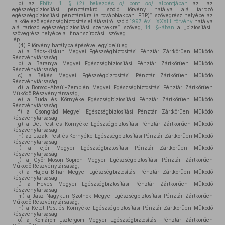
b)
az
Ebftv. 1. § (2) bekezdés
a)
pont
aa)
alpontjában
az „az
egészségbiztosítási pénztárakról szóló törvény hatálya alá tartozó
egészségbiztosítási pénztárakra (a továbbiakban: EBP)” szövegrész helyébe az
„a kötelező egészségbiztosítás ellátásairól szóló
1997. évi LXXXIII. törvény
hatálya
alá tartozó egészségbiztosítási szervekre” szöveg,
14. §-ában
a „biztosítási”
szövegrész helyébe a „finanszírozási” szöveg
lép.
(4)
E törvény hatálybalépésével egyidejűleg
a)
a Bács-Kiskun Megyei Egészségbiztosítási Pénztár Zártkörűen Működő
Részvénytársaság,
b)
a Baranya Megyei Egészségbiztosítási Pénztár Zártkörűen Működő
Részvénytársaság,
c)
a Békés Megyei Egészségbiztosítási Pénztár Zártkörűen Működő
Részvénytársaság,
d)
a Borsod-Abaúj-Zemplén Megyei Egészségbiztosítási Pénztár Zártkörűen
Működő Részvénytársaság,
e)
a Buda és Környéke Egészségbiztosítási Pénztár Zártkörűen Működő
Részvénytársaság,
f)
a Csongrád Megyei Egészségbiztosítási Pénztár Zártkörűen Működő
Részvénytársaság,
g)
a Dél-Pest és Környéke Egészségbiztosítási Pénztár Zártkörűen Működő
Részvénytársaság,
h)
az Észak-Pest és Környéke Egészségbiztosítási Pénztár Zártkörűen Működő
Részvénytársaság,
i)
a Fejér Megyei Egészségbiztosítási Pénztár Zártkörűen Működő
Részvénytársaság,
j)
a Győr-Moson-Sopron Megyei Egészségbiztosítási Pénztár Zártkörűen
Működő Részvénytársaság,
k)
a Hajdú-Bihar Megyei Egészségbiztosítási Pénztár Zártkörűen Működő
Részvénytársaság,
l)
a Heves Megyei Egészségbiztosítási Pénztár Zártkörűen Működő
Részvénytársaság,
m)
a Jász-Nagykun-Szolnok Megyei Egészségbiztosítási Pénztár Zártkörűen
Működő Részvénytársaság,
n)
a Kelet-Pest és Környéke Egészségbiztosítási Pénztár Zártkörűen Működő
Részvénytársaság,
o)
a Komárom-Esztergom Megyei Egészségbiztosítási Pénztár Zártkörűen