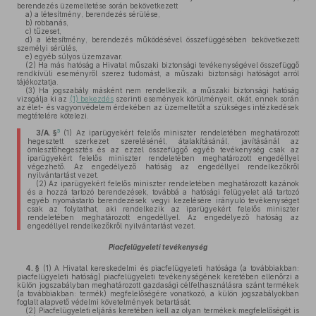
berendezés üzemeltetése során bekövetkezett
a)
a létesítmény, berendezés sérülése,
b)
robbanás,
c)
tűzeset,
d)
a létesítmény, berendezés működésével összefüggésében bekövetkezett
személyi sérülés,
e)
egyéb súlyos üzemzavar.
(2)
Ha más hatóság a Hivatal műszaki biztonsági tevékenységével összefüggő
rendkívüli eseményről szerez tudomást, a műszaki biztonsági hatóságot arról
tájékoztatja.
(3)
Ha jogszabály másként nem rendelkezik, a műszaki biztonsági hatóság
vizsgálja ki az
(1) bekezdés
szerinti események körülményeit, okát, ennek során
az élet- és vagyonvédelem érdekében az üzemeltetőt a szükséges intézkedések
megtételére kötelezi.
3
3/A. §
(1)
Az iparügyekért felelős miniszter rendeletében meghatározott
hegesztett szerkezet szerelésénél, átalakításánál, javításánál az
ömlesztőhegesztés és az ezzel összefüggő egyéb tevékenység csak az
iparügyekért felelős miniszter rendeletében meghatározott engedéllyel
végezhető. Az engedélyező hatóság az engedéllyel rendelkezőkről
nyilvántartást vezet.
(2)
Az iparügyekért felelős miniszter rendeletében meghatározott kazánok
és a hozzá tartozó berendezések, továbbá a hatósági felügyelet alá tartozó
egyéb nyomástartó berendezések vegyi kezelésére irányuló tevékenységet
csak az folytathat, aki rendelkezik az iparügyekért felelős miniszter
rendeletében meghatározott engedéllyel. Az engedélyező hatóság az
engedéllyel rendelkezőkről nyilvántartást vezet.
Piacfelügyeleti tevékenység
4. §
(1)
A Hivatal kereskedelmi és piacfelügyeleti hatósága (a továbbiakban:
piacfelügyeleti hatóság) piacfelügyeleti tevékenységének keretében ellenőrzi a
külön jogszabályban meghatározott gazdasági célfelhasználásra szánt termékek
(a továbbiakban: termék) megfelelőségére vonatkozó, a külön jogszabályokban
foglalt alapvető védelmi követelmények betartását.
(2)
Piacfelügyeleti eljárás keretében kell az olyan termékek megfelelőségét is