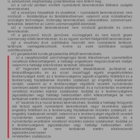
is, amelyeknek megfelelőség újraértékelése nem történt meg,
cc)
a
ca)–cb)
pontban említett nyomástartó berendezések töltésére szolgáló
berendezések,
cd)
a veszélyes folyadékok és olvadékok – nyomástartó berendezésnek nem
minősülő – tárolótartályai és tárolólétesítményei, valamint azok működéséhez
szükséges technológiai, biztonsági berendezések, csővezetékek, szerelvények,
tartozékok, beleértve az üzemi üzemanyagtöltő állomások,
ce)
a nyomástartó berendezésnek nem minősülő gáztárolók és üzemi
berendezései,
cf)
a gázüzemű közúti járművek, munkagépek és nem közúti gépek
üzemanyag-ellátó berendezései, és az egyedi sűrített földgáztöltő berendezések,
cg)
a veszélyes áruk szállítására használt nem nyomástartó tartályok,
tartányok, csomagolóeszközök, kivéve az ezek szállítására szolgáló
szállítóeszközök,
ch)
gázpalackból turista gázpalackba átfejtő berendezések,
ci)
a cseppfolyósított szénhidrogéngáz-tároló létesítmények üzemeltetőire
vonatkozó kötelezettségeket, a hatósági engedélyek megszerzésének módját,
valamint a hatósági ellenőrzések tartalmát, időszakát,
5
d)
hegesztett szerkezet szerelésénél, átalakításánál, javításánál az
ömlesztőhegesztés és az ezzel összefüggő egyéb engedélyköteles
tevékenységek körét, az e tevékenységekre jogosító engedély feltételeit és a
tevékenység folytatásának részletes szabályait, az engedély kiadásának
rendjét, valamint az e tevékenységet végzőkről vezetett nyilvántartás
személyes adatot nem tartalmazó adattartalmát, és a nyilvántartás vezetésére
vonatkozó részletes eljárási szabályokat, továbbá az e tevékenységekre
jogszabályban vagy hatósági határozatban előírt kötelezettségek be nem
tartásának esetén alkalmazandó jogkövetkezményeket,
6
e)
kazánok és a hozzá tartozó berendezések, továbbá a hatósági felügyelet
alá tartozó egyéb nyomástartó berendezések vegyi kezelésére jogosító
engedély feltételeit és a tevékenység folytatásának részletes szabályait, az
engedély kiadásának rendjét, valamint az e tevékenységet végzőkről vezetett
nyilvántartás személyes adatot nem tartalmazó adattartalmát, és a
nyilvántartás vezetésére vonatkozó részletes eljárási szabályokat, továbbá az
e tevékenységekre jogszabályban vagy hatósági határozatban előírt
kötelezettségek be nem tartásának esetén alkalmazandó
jogkövetkezményeket
rendeletben szabályozza.