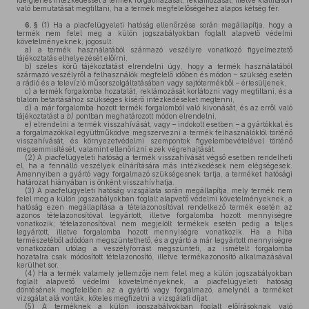
ideiglenes intézkedéssel a termék forgalmazását, reklámozását, illetve kiállításon
való bemutatását megtiltani, ha a termék megfelelőségéhez alapos kétség fér.
6. §
(1)
Ha a piacfelügyeleti hatóság ellenőrzése során megállapítja, hogy a
termék nem felel meg a külön jogszabályokban foglalt alapvető védelmi
követelményeknek, jogosult:
a)
a termék használatából származó veszélyre vonatkozó figyelmeztető
tájékoztatás elhelyezését előírni,
b)
széles körű tájékoztatást elrendelni úgy, hogy a termék használatából
származó veszélyről a felhasználók megfelelő időben és módon – szükség esetén
a rádió és a televízió műsorszolgáltatásában vagy sajtótermékből – értesüljenek,
c)
a termék forgalomba hozatalát, reklámozását korlátozni vagy megtiltani, és a
tilalom betartásához szükséges kísérő intézkedéseket megtenni,
d)
a már forgalomba hozott termék forgalomból való kivonását, és az erről való
tájékoztatást a
b)
pontban meghatározott módon elrendelni,
e)
elrendelni a termék visszahívását, vagy – indokolt esetben – a gyártókkal és
a forgalmazókkal együttműködve megszervezni a termék felhasználóktól történő
visszahívását, és környezetvédelmi szempontok figyelembevételével történő
megsemmisítését, valamint ellenőrizni ezek végrehajtását.
(2)
A piacfelügyeleti hatóság a termék visszahívását végső esetben rendelheti
el, ha a fennálló veszélyek elhárítására más intézkedések nem elégségesek.
Amennyiben a gyártó vagy forgalmazó szükségesnek tartja, a terméket hatósági
határozat hiányában is önként visszahívhatja.
(3)
A piacfelügyeleti hatóság vizsgálata során megállapítja, mely termék nem
felel meg a külön jogszabályokban foglalt alapvető védelmi követelményeknek, a
hatóság ezen megállapítása a tételazonosítóval rendelkező termék esetén az
azonos tételazonosítóval legyártott, illetve forgalomba hozott mennyiségre
vonatkozik; tételazonosítóval nem megjelölt termékek esetén pedig a teljes
legyártott, illetve forgalomba hozott mennyiségre vonatkozik. Ha a hiba
természetéből adódóan megszüntethető, és a gyártó a már legyártott mennyiségre
vonatkozóan utólag a veszélyforrást megszünteti, az ismételt forgalomba
hozatalra csak módosított tételazonosító, illetve termékazonosító alkalmazásával
kerülhet sor.
(4)
Ha a termék valamely jellemzője nem felel meg a külön jogszabályokban
foglalt alapvető védelmi követelményeknek, a piacfelügyeleti hatóság
döntésének megfelelően az a gyártó vagy forgalmazó, amelynél a terméket
vizsgálat alá vonták, köteles megfizetni a vizsgálati díjat.
(5)
A terméknek a külön jogszabályokban foglalt előírásoknak való