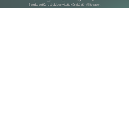
Szerkezet
Keresés
Megnyitottak
Eszköztár
Változások
Kapcsolat
Felhasználási feltételek
PDF
Akadálymentesítési nyilatkozat
Adatkezelési tájékoztató
©
A Nemzeti Jogszabálytárban elérhető szövegek