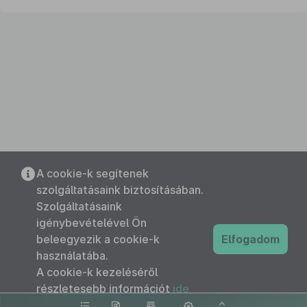
A cookie-k segítenek
szolgáltatásaink biztosításában.
Szolgáltatásaink
igénybevételével Ön
beleegyezik a cookie-k
Elfogadom
használatába.
A cookie-k kezeléséről
részletesebb információt
ide
kattintva olvashat.