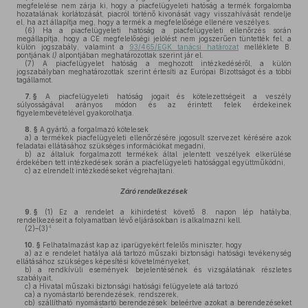
megfelelése nem zárja ki, hogy a piacfelügyeleti hatóság a termék forgalomba
hozatalának korlátozását, piacról történő kivonását vagy visszahívását rendelje
el, ha azt állapítja meg, hogy a termék a megfelelősége ellenére veszélyes.
(6)
Ha a piacfelügyeleti hatóság a piacfelügyeleti ellenőrzés során
megállapítja, hogy a CE megfelelőségi jelölést nem jogszerűen tüntették fel, a
külön jogszabály, valamint a
93/465/EGK tanácsi határozat
melléklete B.
pontjának
l)
alpontjában meghatározottak szerint jár el.
(7)
A piacfelügyelet hatóság a meghozott intézkedéséről, a külön
jogszabályban meghatározottak szerint értesíti az Európai Bizottságot és a többi
tagállamot.
7. §
A piacfelügyeleti hatóság jogait és kötelezettségeit a veszély
súlyosságával arányos módon és az érintett felek érdekeinek
figyelembevételével gyakorolhatja.
8. §
A gyártó, a forgalmazó kötelesek
a)
a termékek piacfelügyeleti ellenőrzésére jogosult szervezet kérésére azok
feladatai ellátásához szükséges információkat megadni,
b)
az általuk forgalmazott termékek által jelentett veszélyek elkerülése
érdekében tett intézkedések során a piacfelügyeleti hatósággal együttműködni,
c)
az elrendelt intézkedéseket végrehajtani.
Záró rendelkezések
9. §
(1)
Ez a rendelet a kihirdetést követő 8. napon lép hatályba,
rendelkezéseit a folyamatban lévő eljárásokban is alkalmazni kell.
4
(2)–(3)
10. §
Felhatalmazást kap az iparügyekért felelős miniszter, hogy
a)
az e rendelet hatálya alá tartozó műszaki biztonsági hatósági tevékenység
ellátásához szükséges képesítési követelményeket,
b)
a rendkívüli események bejelentésének és vizsgálatának részletes
szabályait,
c)
a Hivatal műszaki biztonsági hatósági felügyelete alá tartozó
ca)
a nyomástartó berendezések, rendszerek,
cb)
szállítható nyomástartó berendezések beleértve azokat a berendezéseket