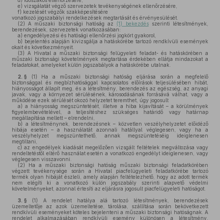
d)
időszakos ellenőrzésére,
e)
vizsgálatát végző szervezetek tevékenységének ellenőrzésére,
f)
kezelését végzők szakképesítésére
vonatkozó jogszabályi rendelkezések megtartását és érvényesülését.
(2)
A műszaki biztonsági hatóság az
(1) bekezdés
szerinti létesítmények,
berendezések, szervezetek vonatkozásában:
a)
engedélyezési és hatósági ellenőrzési jogkört gyakorol,
b)
bejelentés alapján kivizsgálja a hatáskörébe tartozó rendkívüli események
okait és következményeit.
(3)
A Hivatal a műszaki biztonsági felügyeleti feladat- és hatáskörében a
műszaki biztonsági követelmények megtartása érdekében ellátja mindazokat a
feladatokat, amelyeket külön jogszabályok a hatáskörébe utalnak.
2. §
(1)
Ha a műszaki biztonsági hatóság eljárása során a megfelelő
biztonsággal és megbízhatósággal kapcsolatos előírások teljesülésében hibát,
hiányosságot állapít meg, és a létesítmény, berendezés az egészség, az anyagi
javak, vagy a környezet sérülésének, károsodásának forrásává válhat, vagy a
működése ezek sérülését okozó helyzetet teremthet, úgy jogosult
a)
a hiányosság megszüntetését, illetve a hiba kijavítását – a körülmények
figyelembevételével, a teljesítéshez szükséges határidő vagy határnap
megállapítása mellett – elrendelni,
b)
a létesítménynek, berendezésnek – közvetlen veszélyhelyzetet előidéző
hibája esetén – a használatát azonnali hatállyal véglegesen, vagy ha a
veszélyhelyzet megszüntethető, annak megszüntetéséig ideiglenesen
megtiltani,
c)
az engedélyek kiadását megelőzően vizsgált feltételek megváltozása vagy
rendeltetéstől eltérő használat esetén a vonatkozó engedélyt ideiglenesen, vagy
véglegesen visszavonni.
(2)
Ha a műszaki biztonsági hatóság műszaki biztonsági feladatkörében
végzett tevékenysége során a Hivatal piacfelügyeleti feladatkörébe tartozó
termék olyan hibáját észleli, amely alapján feltételezhető, hogy az adott termék
nem elégíti ki a vonatkozó külön jogszabály szerinti alapvető védelmi
követelményeket, azonnal értesíti az eljárásra jogosult piacfelügyeleti hatóságot.
3. §
(1)
A rendelet hatálya alá tartozó létesítmények, berendezések
üzemeltetője az azok üzemeltetése, tárolása, szállítása során bekövetkezett
rendkívüli eseményeket köteles bejelenteni a műszaki biztonsági hatóságnak. A
rendelet alkalmazásában rendkívüli esemény különösen a létesítmény,