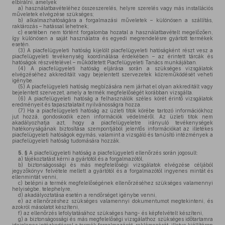
elbírálni, amelyek
a)
használatbavételéhez összeszerelés, helyre szerelés vagy más installációs
műveletek elvégzése szükséges;
b)
alkalmazhatóságára a forgalmazási műveletek – különösen a szállítás,
raktározás – hatással lehetnek;
c)
esetében nem történt forgalomba hozatal a használatbavételt megelőzően,
így különösen a saját használatra és egyedi megrendelésre gyártott termékek
esetén.
(3)
A piacfelügyeleti hatóság kijelölt piacfelügyeleti hatóságként részt vesz a
piacfelügyeleti tevékenység koordinálása érdekében – az érintett tárcák és
hatóságok részvételével – működtetett Piacfelügyeleti Tanács munkájában.
(4)
A piacfelügyeleti hatóság eljárása során a szükséges vizsgálatok
elvégzéséhez akkreditált vagy bejelentett szervezetek közreműködését veheti
igénybe.
(5)
A piacfelügyeleti hatóság megbízására nem járhat el olyan akkreditált vagy
bejelentett szervezet, amely a termék megfelelőségét korábban vizsgálta.
(6)
A piacfelügyeleti hatóság a felhasználók széles körét érintő vizsgálatok
eredményeit és tapasztalatait nyilvánosságra hozza.
(7)
Ha a piacfelügyeleti hatóság az üzleti titok körébe tartozó információkhoz
jut hozzá, gondoskodik ezen információk védelméről. Az üzleti titok nem
akadályozhatja azt, hogy a piacfelügyeletre irányuló tevékenységek
hatékonyságának biztosítása szempontjából jelentős információkat az illetékes
piacfelügyeleti hatóságok egymás, valamint a vizsgáló és tanúsító intézmények a
piacfelügyeleti hatóság tudomására hozzák.
5. §
A piacfelügyeleti hatóság a piacfelügyeleti ellenőrzés során jogosult:
a)
tájékoztatást kérni a gyártótól és a forgalmazótól,
b)
biztonságossági és más megfelelőségi vizsgálatok elvégzése céljából
jegyzőkönyv felvétele mellett a gyártótól és a forgalmazótól ingyenes mintát és
ellenmintát venni,
c)
belépni a termék megfelelőségének ellenőrzéséhez szükséges valamennyi
helyiségbe, telephelyre,
d)
akadályoztatása esetén a rendőrséget igénybe venni,
e)
az ellenőrzéshez szükséges valamennyi dokumentumot megtekinteni, és
azokról másolatot készíteni,
f)
az ellenőrzés lefolytatásához szükséges hang- és képfelvételt készíteni,
g)
a biztonságossági és más megfelelőségi vizsgálathoz szükséges időtartamra