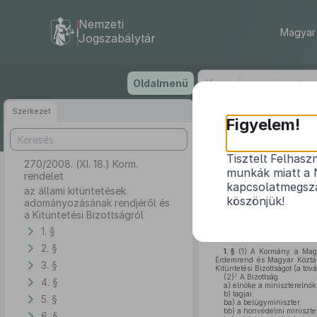
Nemzeti
Magyar 
Jogszabálytár
Ugrás
Oldalmenü
a
tartalomra
Szerkezet
Figyelem!
Tisztelt Felhasz
270/2008. (XI. 18.) Korm.
az állami kitü
munkák miatt a 
rendelet
kapcsolatmegsza
az állami kitüntetések
köszönjük!
adományozásának rendjéről és
a Kitüntetési Bizottságról
A Kormány a Magyar Köztár
1. §
35. § (1) bekezdés
b)
pontjáb
2. §
1. §
(1)
A Kormány a Magya
Érdemrend és Magyar Köztárs
3. §
Kitüntetési Bizottságot (a tov
2
(2)
A Bizottság
4. §
a)
elnöke a miniszterelnök 
b)
tagjai:
5. §
ba)
a belügyminiszter,
bb)
a honvédelmi miniszter
6. §