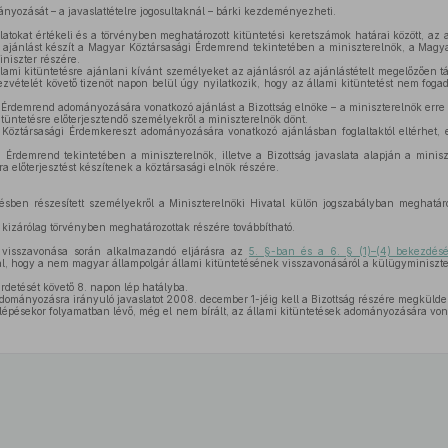
nyozását – a javaslattételre jogosultaknál – bárki kezdeményezheti.
latokat értékeli és a törvényben meghatározott kitüntetési keretszámok határai között, 
 ajánlást készít a Magyar Köztársasági Érdemrend tekintetében a miniszterelnök, a Magy
iniszter részére.
llami kitüntetésre ajánlani kívánt személyeket az ajánlásról az ajánlástételt megelőzően t
zvételét követő tizenöt napon belül úgy nyilatkozik, hogy az állami kitüntetést nem fogad
Érdemrend adományozására vonatkozó ajánlást a Bizottság elnöke – a miniszterelnök erre 
itüntetésre előterjesztendő személyekről a miniszterelnök dönt.
öztársasági Érdemkereszt adományozására vonatkozó ajánlásban foglaltaktól eltérhet, elt
Érdemrend tekintetében a miniszterelnök, illetve a Bizottság javaslata alapján a minis
előterjesztést készítenek a köztársasági elnök részére.
ésben részesített személyekről a Miniszterelnöki Hivatal külön jogszabályban meghatároz
 kizárólag törvényben meghatározottak részére továbbítható.
 visszavonása során alkalmazandó eljárásra az
5. §-ban és a 6. § (1)–(4) bekezdés
, hogy a nem magyar állampolgár állami kitüntetésének visszavonásáról a külügyminiszter 
irdetését követő 8. napon lép hatályba.
dományozásra irányuló javaslatot 2008. december 1-jéig kell a Bizottság részére megkülde
lépésekor folyamatban lévő, még el nem bírált, az állami kitüntetések adományozására vona