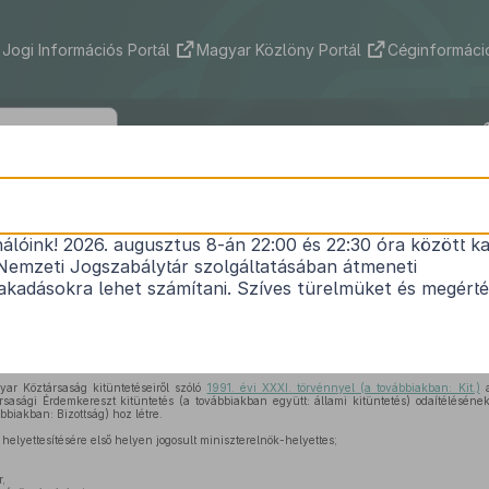
Jogi Információs Portál
Magyar Közlöny Portál
Céginformáció
270/2008. (XI. 18.) Korm. rendelet
nálóink! 2026. augusztus 8-án 22:00 és 22:30 óra között ka
ntetések adományozásának rendjéről és a Kitünteté
Nemzeti Jogszabálytár szolgáltatásában átmeneti
Hatályos: 2013. 05. 18. – 2014. 09. 06.
kadásokra lehet számítani. Szíves türelmüket és megért
saság kitüntetéseiről szóló
1991. évi XXXI. törvény 10. § (1) bekezdésében
kapott felhata
an
meghatározott feladatkörében eljárva a következőket rendeli el:
r Köztársaság kitüntetéseiről szóló
1991. évi XXXI. törvénnyel (a továbbiakban: Kit.)
a
asági Érdemkereszt kitüntetés (a továbbiakban együtt: állami kitüntetés) odaítélésének
ábbiakban: Bizottság) hoz létre.
helyettesítésére első helyen jogosult miniszterelnök-helyettes;
,