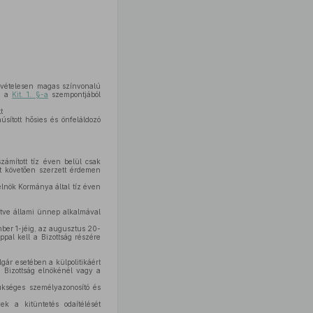
 kivételesen magas színvonalú
ez a
Kit. 1. §-a
szempontjából
t
ított hősies és önfeláldozó
zámított tíz éven belül csak
át követően szerzett érdemen
elnök Kormánya által tíz éven
etve állami ünnep alkalmával
ber 1-jéig, az augusztus 20-
pal kell a Bizottság részére
gár esetében a külpolitikáért
a Bizottság elnökénél vagy a
zükséges személyazonosító és
ek a kitüntetés odaítélését