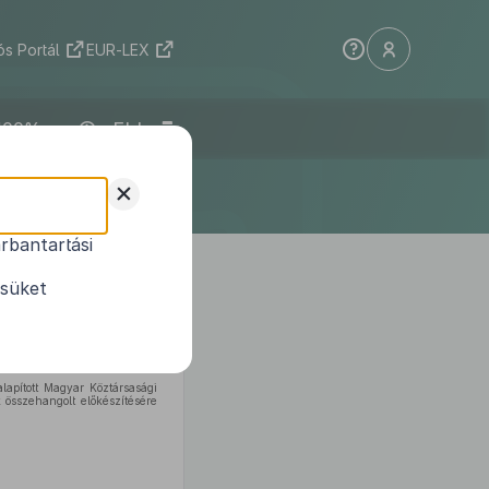
s Portál
EUR-LEX
ELI
+
rbantartási
1
si Bizottságról
ésüket
lmazás alapján, az
Alkotmány
lapított Magyar Köztársasági
 összehangolt előkészítésére